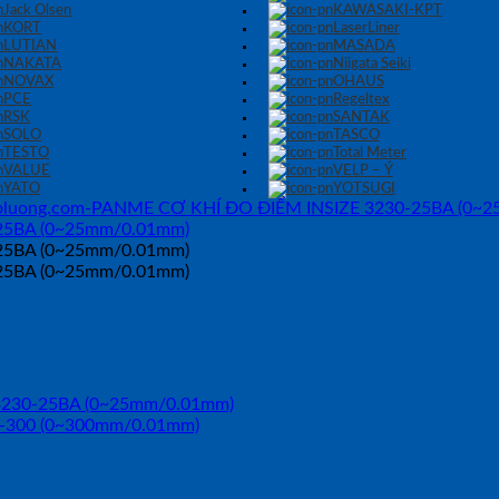
Jack Olsen
KAWASAKI-KPT
KORT
LaserLiner
LUTIAN
MASADA
NAKATA
Niigata Seiki
NOVAX
OHAUS
PCE
Regeltex
RSK
SANTAK
SOLO
TASCO
TESTO
Total Meter
VALUE
VELP – Ý
YATO
YOTSUGI
IZE 3230-25A (0~25mm/0.01