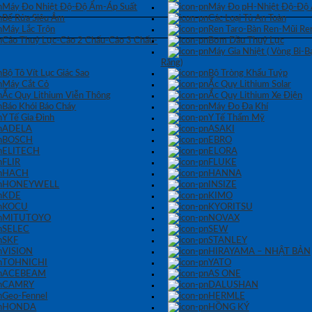
Máy Đo Nhiệt Độ-Độ Ẩm-Áp Suất
Máy Đo pH-Nhiệt Độ-Độ
Bể Rửa Siêu Âm
Các Loại Tủ An Toàn
Máy Lắc Trộn
Ren Taro-Bàn Ren-Mũi Re
Cảo Thuỷ Lực-Cảo 2 Chấu-Cảo 3 Chấu-
Bơm Dầu Thuỷ Lực
Máy Gia Nhiệt ( Vòng Bi-
Răng)
Bộ Tô Vít Lục Giác Sao
Bộ Tròng Khẩu Tuýp
Máy Cắt Cỏ
Ắc Quy Lithium Solar
Ắc Quy Lithium Viễn Thông
Ắc Quy Lithium Xe Điện
Báo Khói Báo Cháy
Máy Đo Đa Khí
Y Tế Gia Đình
Y Tế Thẩm Mỹ
ADELA
ASAKI
BOSCH
EBRO
ELITECH
ELORA
FLIR
FLUKE
HACH
HANNA
HONEYWELL
INSIZE
KDE
KIMO
KOCU
KYORITSU
MITUTOYO
NOVAX
SELEC
SEW
SKF
STANLEY
VISION
HIRAYAMA – NHẬT BẢN
TOHNICHI
YATO
ACEBEAM
AS ONE
CAMRY
DALUSHAN
Geo-Fennel
HERMLE
HONDA
HỒNG KÝ