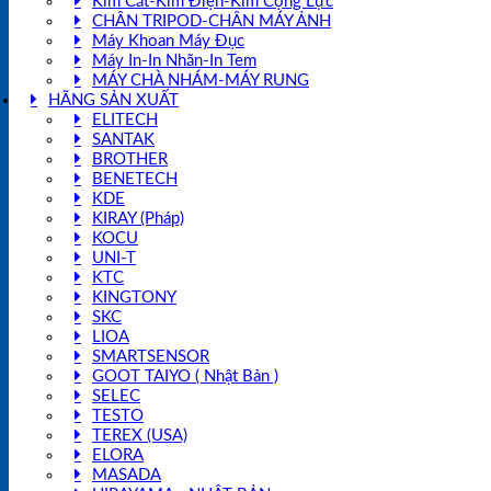
Kìm Cắt-Kìm Điện-Kìm Cộng Lực
CHÂN TRIPOD-CHÂN MÁY ẢNH
Máy Khoan Máy Đục
Máy In-In Nhãn-In Tem
MÁY CHÀ NHÁM-MÁY RUNG
HÃNG SẢN XUẤT
ELITECH
SANTAK
BROTHER
BENETECH
KDE
KIRAY (Pháp)
KOCU
UNI-T
KTC
KINGTONY
SKC
LIOA
SMARTSENSOR
GOOT TAIYO ( Nhật Bản )
SELEC
TESTO
TEREX (USA)
ELORA
MASADA