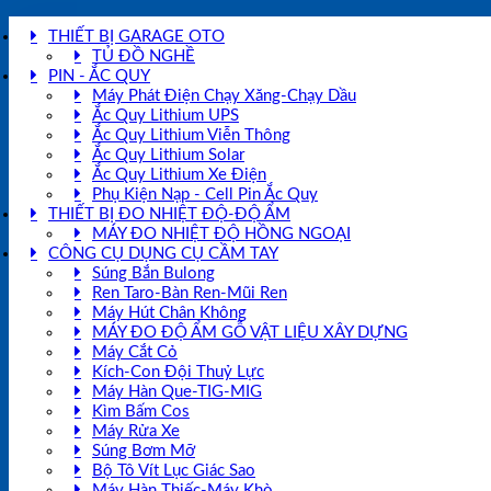
THIẾT BỊ GARAGE OTO
TỦ ĐỒ NGHỀ
PIN - ẮC QUY
Máy Phát Điện Chạy Xăng-Chạy Dầu
Ắc Quy Lithium UPS
Ắc Quy Lithium Viễn Thông
Ắc Quy Lithium Solar
Ắc Quy Lithium Xe Điện
Phụ Kiện Nạp - Cell Pin Ắc Quy
THIẾT BỊ ĐO NHIỆT ĐỘ-ĐỘ ẨM
MÁY ĐO NHIỆT ĐỘ HỒNG NGOẠI
CÔNG CỤ DỤNG CỤ CẦM TAY
Súng Bắn Bulong
Ren Taro-Bàn Ren-Mũi Ren
Máy Hút Chân Không
MÁY ĐO ĐỘ ẨM GỖ VẬT LIỆU XÂY DỰNG
Máy Cắt Cỏ
Kích-Con Đội Thuỷ Lực
Máy Hàn Que-TIG-MIG
Kìm Bấm Cos
Máy Rửa Xe
Súng Bơm Mỡ
Bộ Tô Vít Lục Giác Sao
Máy Hàn Thiếc-Máy Khò