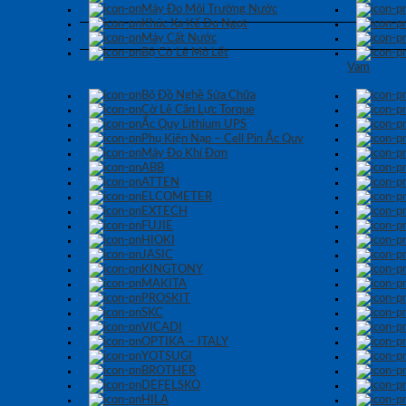
Máy Đo Môi Trường Nước
Khúc Xạ Kế Đo Ngọt
Máy Cất Nước
Bộ Cờ Lê Mỏ Lết
Vam
Bộ Đồ Nghề Sửa Chữa
Cờ Lê Cân Lực Torque
Ắc Quy Lithium UPS
Phụ Kiện Nạp – Cell Pin Ắc Quy
Máy Đo Khí Đơn
ABB
ATTEN
ELCOMETER
EXTECH
FUJIE
HIOKI
JASIC
KINGTONY
MAKITA
PROSKIT
SKC
VICADI
OPTIKA – ITALY
YOTSUGI
BROTHER
DEFELSKO
HILA