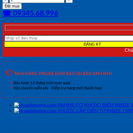
CƠ
Đặt mua
KHÍ
☎ 09345.68.996
ĐO
ĐIỂM
INSIZE
3230-
25A
(0~25mm/0.01mm)
số
Chún
lượng
MUA HÀNG ONLINE ĐẢM BẢO TẠI BẢO ANH NTH
Bảo hành 12 tháng trên toàn quốc
Vận chuyển miễn phí - Kiểm tra hàng mới thanh toán