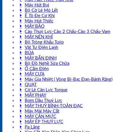
Máy Hút Bụi
Bộ Cờ Lê Mỏ Lết
Ê Tô Đe Cơ Khí
Máy Hút Thiếc
MÁY BÀO
Cảo Thuỷ Lực-Cảo 2 Chấu-Cảo 3 Chấu-Vam
MÁY NÉN KHÍ
Bộ Tròng Khẩu Tuýp
Vật Tư Điện Lạnh
BÚA
MÁY BẮN ĐINH
Bộ Đồ Nghề Sửa Chữa
Ổ Cắm Điện
MÁY CƯA
Máy Gia Nhiệt ( Vòng Bi-Bạc Đạn-Bánh Răng)
QUẠT
Cờ Lê Cân Lực Torque
MÁY PHAY
Bơm Dầu Thuỷ Lực
MÁY THUỶ BÌNH-TOÀN ĐẠC
Máy Mài Máy Cắt
MÁY CÂN MỰC
MÁY ÉP THUỶ LỰC
Pa Lăng