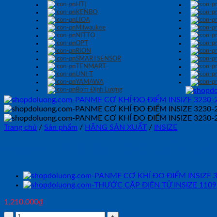
HTI
KENBO
LIOA
Milwaukee
NITTO
OPT
RION
SMARTSENSOR
TENMART
UNI-T
YAMAWA
Bơm Định Lượng
Trang chủ
/
Sản phẩm
/
HÃNG SẢN XUẤT
/
INSIZE
PANME CƠ KHÍ ĐO ĐIỂM INS
1,210,000
₫
PANME