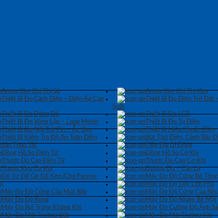
Ampe Kìm Chỉ Thị Số
Ampe Kìm Chỉ Thị Kim
Thiết Bị Đo Cách Điện – Điện Áp Cao
Thiết Bị Đo Điện Trở Đất 
Suất
Thiết Bị Đo Dòng Dò
Thiết Bị Đo LCR
Thiết Bị Đo Vòng Lặp – Loop Meter
Thiết Bị Đo Tụ Điện
Thiết Bị Đo Nội Trở Pin – Ắc Quy
Thiết Bị Hiệu Chuẩn Điện
Thiết Bị Kiểm Tra Độ An Toàn Điện
Bút Thử Điện, Cảnh Báo Đ
Sào Thao Tác
Tiếp Địa Di Động
Đồng Hồ So Điện Tử
Đồng Hồ So Cơ Khí
Thước Đo Cao Điện Tử
Thước Đo Cao Cơ Khí
Thước Kẹp Cơ Khí
Dưỡng Đo – Căn Lá
Đế Từ-Đế Gá-Đế Kẹp (Cho Panme-
Máy Đo Độ Cứng Bê Tông
)
Máy Đo Độ Dày Lớp Phủ
Máy Đo Độ Cứng Của Mút Xốp
Máy Đo Độ Cứng Của Nhự
Máy Đo Độ Rung
Máy Đo Độ Nhám Bề Mặt
Máy Đo Bụi Trong Không Khí
Máy Đo Cường Độ Ánh S
Máy Đo Môi Trường Đất
Máy Đo Môi Trường Khí