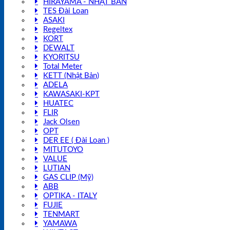
HIRAYAMA - NHẬT BẢN
TES Đài Loan
ASAKI
Regeltex
KORT
DEWALT
KYORITSU
Total Meter
KETT (Nhật Bản)
ADELA
KAWASAKI-KPT
HUATEC
FLIR
Jack Olsen
OPT
DER EE ( Đài Loan )
MITUTOYO
VALUE
LUTIAN
GAS CLIP (Mỹ)
ABB
OPTIKA - ITALY
FUJIE
TENMART
YAMAWA