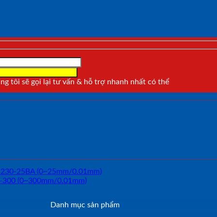
g tôi sẽ gọi lại tư vấn & hỗ trợ nhanh nhất có thể
Danh mục sản phẩm