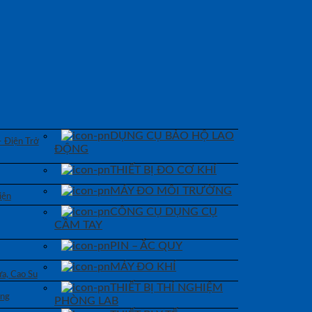
DỤNG CỤ BẢO HỘ LAO
– Điện Trở
ĐỘNG
THIẾT BỊ ĐO CƠ KHÍ
MÁY ĐO MÔI TRƯỜNG
iện
CÔNG CỤ DỤNG CỤ
CẦM TAY
PIN – ẮC QUY
MÁY ĐO KHÍ
a, Cao Su
THIẾT BỊ THÍ NGHIỆM
áng
PHÒNG LAB