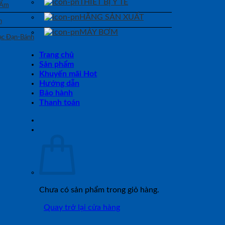
THIẾT BỊ Y TẾ
 Ẩm
HÃNG SẢN XUẤT
n
MÁY BƠM
Bạc Đạn-Bánh
Trang chủ
Sản phẩm
Khuyến mãi Hot
Hướng dẫn
Bảo hành
Thanh toán
Chưa có sản phẩm trong giỏ hàng.
Quay trở lại cửa hàng