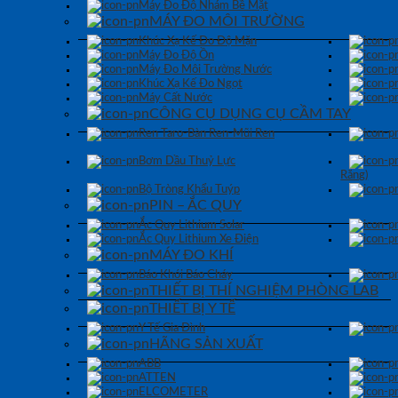
Máy Đo Độ Nhám Bề Mặt
MÁY ĐO MÔI TRƯỜNG
Khúc Xạ Kế Đo Độ Mặn
Máy Đo Độ Ồn
Máy Đo Môi Trường Nước
Khúc Xạ Kế Đo Ngọt
Máy Cất Nước
CÔNG CỤ DỤNG CỤ CẦM TAY
Ren Taro-Bàn Ren-Mũi Ren
Bơm Dầu Thuỷ Lực
Răng)
Bộ Tròng Khẩu Tuýp
PIN – ẮC QUY
Ắc Quy Lithium Solar
Ắc Quy Lithium Xe Điện
MÁY ĐO KHÍ
Báo Khói Báo Cháy
THIẾT BỊ THÍ NGHIỆM PHÒNG LAB
THIẾT BỊ Y TẾ
Y Tế Gia Đình
HÃNG SẢN XUẤT
ABB
ATTEN
ELCOMETER