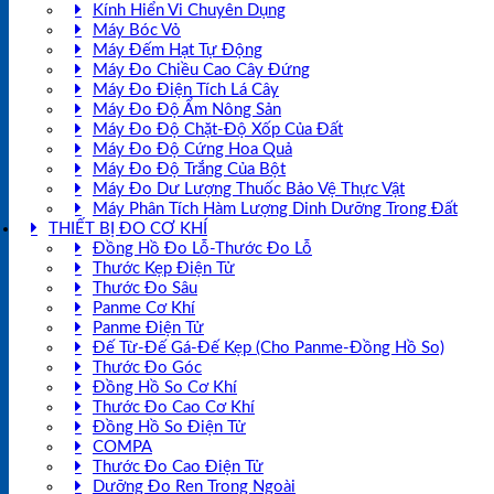
Kính Hiển Vi Chuyên Dụng
Máy Bóc Vỏ
Máy Đếm Hạt Tự Động
Máy Đo Chiều Cao Cây Đứng
Máy Đo Điện Tích Lá Cây
Máy Đo Độ Ẩm Nông Sản
Máy Đo Độ Chặt-Độ Xốp Của Đất
Máy Đo Độ Cứng Hoa Quả
Máy Đo Độ Trắng Của Bột
Máy Đo Dư Lượng Thuốc Bảo Vệ Thực Vật
Máy Phân Tích Hàm Lượng Dinh Dưỡng Trong Đất
THIẾT BỊ ĐO CƠ KHÍ
Đồng Hồ Đo Lỗ-Thước Đo Lỗ
Thước Kẹp Điện Tử
Thước Đo Sâu
Panme Cơ Khí
Panme Điện Tử
Đế Từ-Đế Gá-Đế Kẹp (Cho Panme-Đồng Hồ So)
Thước Đo Góc
Đồng Hồ So Cơ Khí
Thước Đo Cao Cơ Khí
Đồng Hồ So Điện Tử
COMPA
Thước Đo Cao Điện Tử
Dưỡng Đo Ren Trong Ngoài