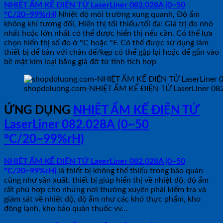
NHIỆT ẨM KẾ ĐIỆN TỬ LaserLiner 082.028A (0~50
°C/20~99%rH)
Nhiệt độ môi trường xung quanh, Độ ẩm
không khí tương đối, Hiển thị tối thiểu/tối đa: Giá trị đo nhỏ
nhất hoặc lớn nhất có thể được hiển thị nếu cần. Có thể lựa
chọn hiển thị số đo ở °C hoặc °F. Có thể được sử dụng làm
thiết bị để bàn với chân đế/kẹp có thể gập lại hoặc để gắn vào
bề mặt kim loại bằng giá đỡ từ tính tích hợp
shopdoluong.com-NHIỆT ẨM KẾ ĐIỆN TỬ LaserLiner 08
ỨNG DỤNG
NHIỆT ẨM KẾ ĐIỆN TỬ
LaserLiner 082.028A (0~50
°C/20~99%rH)
NHIỆT ẨM KẾ ĐIỆN TỬ LaserLiner 082.028A (0~50
°C/20~99%rH)
là thiết bị không thể thiếu trong bảo quản
cũng như sản xuất. thiết bị giúp hiển thị về nhiệt độ, độ ẩm
rất phù hợp cho những nơi thường xuyên phải kiểm tra và
giám sát về nhiệt độ, độ ẩm như các khó thực phẩm, kho
đông lạnh, kho bảo quản thuốc vv…