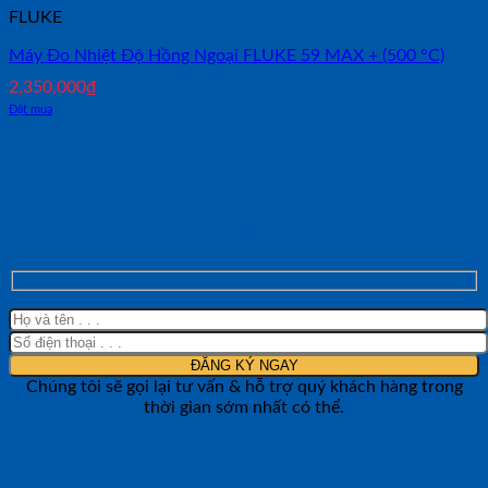
FLUKE
Máy Đo Nhiệt Độ Hồng Ngoại FLUKE 59 MAX + (500 °C)
2,350,000
₫
Đặt mua
NHẬN TƯ VẤN NHANH TỪ SHOP ĐO
LƯỜNG
Chúng tôi sẽ gọi lại tư vấn & hỗ trợ quý khách hàng trong
thời gian sớm nhất có thể.