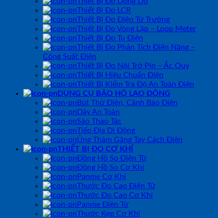
Thiết Bị Đo Dòng Dò
Thiết Bị Đo LCR
Thiết Bị Đo Điện Từ Trường
Thiết Bị Đo Vòng Lặp – Loop Meter
Thiết Bị Đo Tụ Điện
Thiết Bị Đo Phân Tích Điện Năng –
Công Suất Điện
Thiết Bị Đo Nội Trở Pin – Ắc Quy
Thiết Bị Hiệu Chuẩn Điện
Thiết Bị Kiểm Tra Độ An Toàn Điện
DỤNG CỤ BẢO HỘ LAO ĐỘNG
Bút Thử Điện, Cảnh Báo Điện
Dây An Toàn
Sào Thao Tác
Tiếp Địa Di Động
Ủng Thảm Găng Tay Cách Điện
THIẾT BỊ ĐO CƠ KHÍ
Đồng Hồ So Điện Tử
Đồng Hồ So Cơ Khí
Panme Cơ Khí
Thước Đo Cao Điện Tử
Thước Đo Cao Cơ Khí
Panme Điện Tử
Thước Kẹp Cơ Khí