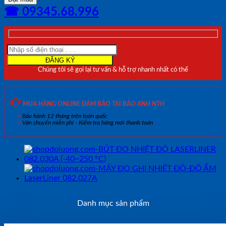
KẾ
☎ 09345.68.996
ĐIỆN
TỬ
LaserLiner
082.028A
(0~50
°C/20~99%rH)
Chúng tôi sẽ gọi lại tư vấn & hỗ trợ nhanh nhất có thể
số
lượng
MUA HÀNG ONLINE ĐẢM BẢO TẠI BẢO ANH NTH
Bảo hành 12 tháng trên toàn quốc
Vận chuyển miễn phí - Kiểm tra hàng mới thanh toán
Danh mục sản phẩm