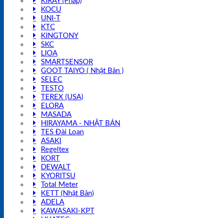
KIRAY (Pháp)
KOCU
UNI-T
KTC
KINGTONY
SKC
LIOA
SMARTSENSOR
GOOT TAIYO ( Nhật Bản )
SELEC
TESTO
TEREX (USA)
ELORA
MASADA
HIRAYAMA - NHẬT BẢN
TES Đài Loan
ASAKI
Regeltex
KORT
DEWALT
KYORITSU
Total Meter
KETT (Nhật Bản)
ADELA
KAWASAKI-KPT