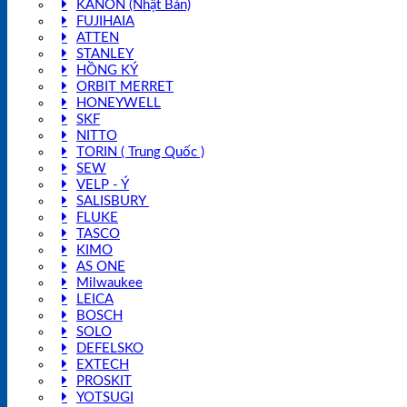
KANON (Nhật Bản)
FUJIHAIA
ATTEN
STANLEY
HỒNG KÝ
ORBIT MERRET
HONEYWELL
SKF
NITTO
TORIN ( Trung Quốc )
SEW
VELP - Ý
SALISBURY
FLUKE
TASCO
KIMO
AS ONE
Milwaukee
LEICA
BOSCH
SOLO
DEFELSKO
EXTECH
PROSKIT
YOTSUGI