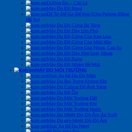
Dưỡng Đo – Căn Lá
Máy Đo Độ Bóng
Đế Từ-Đế Gá-Đế Kẹp (Cho Panme-Đồng
Hồ So)
Máy Đo Độ Cứng Bê Tông
Máy Đo Độ Dày Lớp Phủ
Máy Đo Độ Cứng Của Kim Loại
Máy Đo Độ Cứng Của Mút Xốp
Máy Đo Độ Cứng Của Nhựa, Cao Su
Máy Đo Độ Dày Kim Loại, Nhựa
Máy Đo Độ Rung
Máy Đo Độ Nhám Bề Mặt
MÁY ĐO MÔI TRƯỜNG
Khúc Xạ Kế Đo Độ Mặn
Máy Đo Bụi Trong Không Khí
Máy Đo Cường Độ Ánh Sáng
Máy Đo Độ Ồn
Máy Đo Môi Trường Đất
Máy Đo Môi Trường Khí
Máy Đo Môi Trường Nước
Máy Đo Nhiệt Độ-Độ Ẩm-Áp Suất
Máy Đo pH-Nhiệt Độ-Độ Ẩm
Khúc Xạ Kế Đo Ngọt
Bể Rửa Siêu Âm