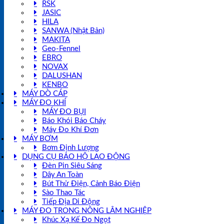
RSK
JASIC
HILA
SANWA (Nhật Bản)
MAKITA
Geo-Fennel
EBRO
NOVAX
DALUSHAN
KENBO
MÁY DÒ CÁP
MÁY ĐO KHÍ
MÁY ĐO BỤI
Báo Khói Báo Cháy
Máy Đo Khí Đơn
MÁY BƠM
Bơm Định Lượng
DỤNG CỤ BẢO HỘ LAO ĐỘNG
Đèn Pin Siêu Sáng
Dây An Toàn
Bút Thử Điện, Cảnh Báo Điện
Sào Thao Tác
Tiếp Địa Di Động
MÁY ĐO TRONG NÔNG LÂM NGHIỆP
Khúc Xạ Kế Đo Ngọt