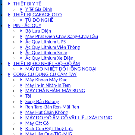
THIẾT BỊ Y TẾ
Y Tế Gia Đình
THIẾT BỊ GARAGE OTO
TỦ ĐỒ NGHỀ
PIN - ẮC QUY
Bộ Lưu Điện
Máy Phát Điện Chạy Xăng-Chạy Dầu
Ắc Quy Lithium UPS
Ắc Quy Lithium Viễn Thông
Ắc Quy Lithium Solar
Ắc Quy Lithium Xe Điện
THIẾT BỊ ĐO NHIỆT ĐỘ-ĐỘ ẨM
MÁY ĐO NHIỆT ĐỘ HỒNG NGOẠI
CÔNG CỤ DỤNG CỤ CẦM TAY
Máy Khoan Máy Đục
Máy In-In Nhãn-In Tem
MÁY CHÀ NHÁM-MÁY RUNG
Tời
Súng Bắn Bulong
Ren Taro-Bàn Ren-Mũi Ren
Máy Hút Chân Không
MÁY ĐO ĐỘ ẨM GỖ VẬT LIỆU XÂY DỰNG
Máy Cắt Cỏ
Kích-Con Đội Thuỷ Lực
Máy Hàn Que-TIG-MIG