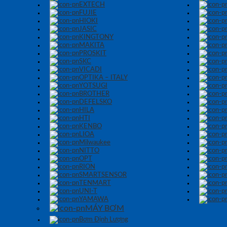
EXTECH
FUJIE
HIOKI
JASIC
KINGTONY
MAKITA
PROSKIT
SKC
VICADI
OPTIKA – ITALY
YOTSUGI
BROTHER
DEFELSKO
HILA
HTI
KENBO
LIOA
Milwaukee
NITTO
OPT
RION
SMARTSENSOR
TENMART
UNI-T
YAMAWA
MÁY BƠM
Bơm Định Lượng