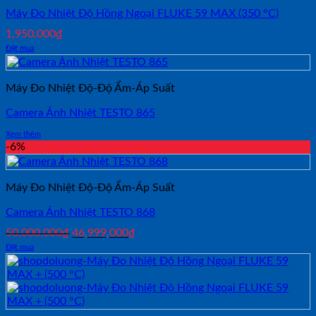
Máy Đo Nhiệt Độ Hồng Ngoại FLUKE 59 MAX (350 °C)
1,950,000
₫
Đặt mua
Máy Đo Nhiệt Độ-Độ Ẩm-Áp Suất
Camera Ảnh Nhiệt TESTO 865
Xem thêm
-6%
Máy Đo Nhiệt Độ-Độ Ẩm-Áp Suất
Camera Ảnh Nhiệt TESTO 868
Giá
Giá
50,000,000
₫
46,999,000
₫
gốc
hiện
Đặt mua
là:
tại
50,000,000₫.
là:
46,999,000₫.