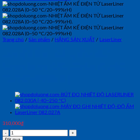
Trang chủ
/
Sản phẩm
/
HÃNG SẢN XUẤT
/
LaserLiner
NHIỆT ẨM KẾ ĐIỆN TỬ
LaserLiner 082.028A (0~50
°C/20~99%rH)
310,000
₫
NHIỆT
ẨM
Đặt mua