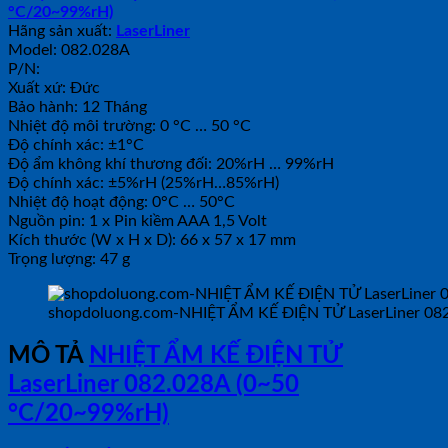
°C/20~99%rH)
Hãng sản xuất:
LaserLiner
Model: 082.028A
P/N:
Xuất xứ: Đức
Bảo hành: 12 Tháng
Nhiệt độ môi trường: 0 °C … 50 °C
Độ chính xác: ±1°C
Độ ẩm không khí thương đối: 20%rH … 99%rH
Độ chính xác: ±5%rH (25%rH…85%rH)
Nhiệt độ hoạt động: 0°C … 50°C
Nguồn pin: 1 x Pin kiềm AAA 1,5 Volt
Kích thước (W x H x D): 66 x 57 x 17 mm
Trọng lượng: 47 g
shopdoluong.com-NHIỆT ẨM KẾ ĐIỆN TỬ LaserLiner 08
MÔ TẢ
NHIỆT ẨM KẾ ĐIỆN TỬ
LaserLiner 082.028A (0~50
°C/20~99%rH)