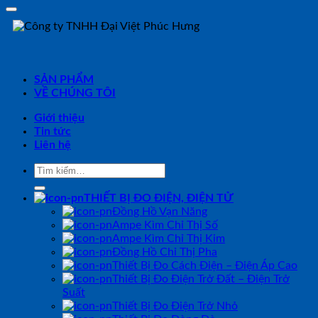
SẢN PHẨM
VỀ CHÚNG TÔI
Giới thiệu
Tin tức
Liên hệ
Tìm
kiếm:
THIẾT BỊ ĐO ĐIỆN, ĐIỆN TỬ
Đồng Hồ Vạn Năng
Ampe Kìm Chỉ Thị Số
Ampe Kìm Chỉ Thị Kim
Đồng Hồ Chỉ Thị Pha
Thiết Bị Đo Cách Điện – Điện Áp Cao
Thiết Bị Đo Điện Trở Đất – Điện Trở
Suất
Thiết Bị Đo Điện Trở Nhỏ