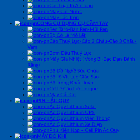
Các Loại Tủ An Toàn
Máy Cất Nước
Máy Lắc Trộn
CÔNG CỤ DỤNG CỤ CẦM TAY
Ren Taro-Bàn Ren-Mũi Ren
Bộ Cờ Lê Mỏ Lết
Cảo Thuỷ Lực-Cảo 2 Chấu-Cảo 3 Chấu-
Vam
Bơm Dầu Thuỷ Lực
Máy Gia Nhiệt ( Vòng Bi-Bạc Đạn-Bánh
Răng)
Bộ Đồ Nghề Sửa Chữa
Bộ Tô Vít Lục Giác Sao
Bộ Tròng Khẩu Tuýp
Cờ Lê Cân Lực Torque
Máy Cắt Cỏ
PIN – ẮC QUY
Ắc Quy Lithium Solar
Ắc Quy Lithium UPS
Ắc Quy Lithium Viễn Thông
Ắc Quy Lithium Xe Điện
Phụ Kiện Nạp – Cell Pin Ắc Quy
MÁY ĐO KHÍ