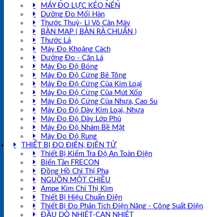
MÁY ĐO LỰC KÉO NÉN
Dưỡng Đo Mối Hàn
Thước Thuỷ- Li Vô Cân Máy
BÀN MAP ( BÀN RÀ CHUẨN )
Thước Lá
Máy Đo Khoảng Cách
Dưỡng Đo - Căn Lá
Máy Đo Độ Bóng
Máy Đo Độ Cứng Bê Tông
Máy Đo Độ Cứng Của Kim Loại
Máy Đo Độ Cứng Của Mút Xốp
Máy Đo Độ Cứng Của Nhựa, Cao Su
Máy Đo Độ Dày Kim Loại, Nhựa
Máy Đo Độ Dày Lớp Phủ
Máy Đo Độ Nhám Bề Mặt
Máy Đo Độ Rung
THIẾT BỊ ĐO ĐIỆN, ĐIỆN TỬ
Thiết Bị Kiểm Tra Độ An Toàn Điện
Biến Tần FRECON
Đồng Hồ Chỉ Thị Pha
NGUỒN MỘT CHIỀU
Ampe Kìm Chỉ Thị Kim
Thiết Bị Hiệu Chuẩn Điện
Thiết Bị Đo Phân Tích Điện Năng - Công Suất Điện
ĐẦU DÒ NHIỆT-CAN NHIỆT