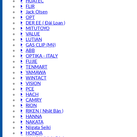
HUATEC
FLIR
Jack Olsen
OPT
DER EE ( Đài Loan )
MITUTOYO
VALUE
LUTIAN
GAS CLIP (Mỹ)
ABB
OPTIKA - ITALY
FUJIE
TENMART
YAMAWA
WINTACT
VISION
PCE
HACH
CAMRY
RION
RIKEN ( Nhật Bản )
HANNA
NAKATA
Niigata Seiki
HONDA