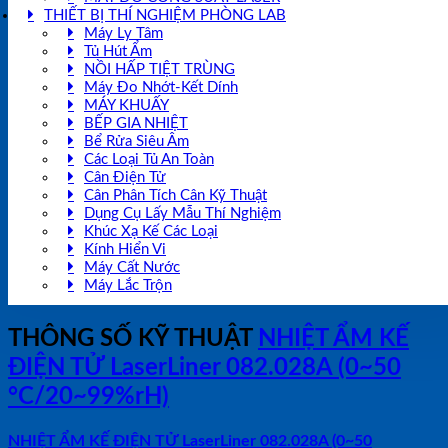
THIẾT BỊ THÍ NGHIỆM PHÒNG LAB
Máy Ly Tâm
Tủ Hút Ẩm
NỒI HẤP TIỆT TRÙNG
Máy Đo Nhớt-Kết Dính
MÁY KHUẤY
BẾP GIA NHIỆT
Bể Rửa Siêu Âm
Các Loại Tủ An Toàn
Cân Điện Tử
Cân Phân Tích Cân Kỹ Thuật
Dụng Cụ Lấy Mẫu Thí Nghiệm
Khúc Xạ Kế Các Loại
Kính Hiển Vi
Máy Cất Nước
Máy Lắc Trộn
THÔNG SỐ KỸ THUẬT
NHIỆT ẨM KẾ
ĐIỆN TỬ LaserLiner 082.028A (0~50
°C/20~99%rH)
NHIỆT ẨM KẾ ĐIỆN TỬ LaserLiner 082.028A (0~50