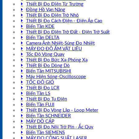
Thiết Bị Đo Điện Từ Trường
Đồng Hồ Vạn Năng
Thiết Bị Đo Điện Trở Nhỏ
Thiết Bị Đo Cách Điện - Điện Áp Cao
Biến Tần KDE
Thiết Bị Đo Điện Trở Đất - Điện Trở Suất
Biến Tần DELTA
Camera Ảnh Nhiệt-Súng Đo Nhiệt
MÁY ĐO ĐỘ ẨM VẬT LIỆU
Tốc Độ Vòng Quay
Thiết Bị Đo Bức Xạ-Phóng Xạ
Thiết Bị Đo Dòng Dò
Biến Tần MITSUBISHI
Máy Hiện Sóng-Oscilloscope
TỐC ĐỘ GIÓ
Thiết Bị Đo LCR
Biến Tần LS
Thiết Bị Đo Tụ Điện
Biến Tần FUJI
Thiết Bị Đo Vòng Lặp - Loop Meter
Biến Tần SCHNEIDER
MÁY DÒ CÁP
Thiết Bị Đo Nội Trở Pin - Ắc Quy
Biến Tần SIEMENS
MÁY ĐO CÔNG SUẤT LASER