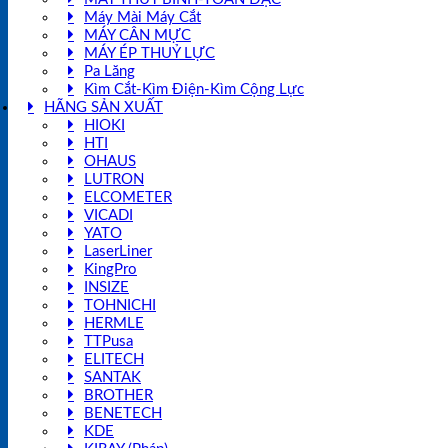
Máy Mài Máy Cắt
MÁY CÂN MỰC
MÁY ÉP THUỶ LỰC
Pa Lăng
Kìm Cắt-Kìm Điện-Kìm Cộng Lực
HÃNG SẢN XUẤT
HIOKI
HTI
OHAUS
LUTRON
ELCOMETER
VICADI
YATO
LaserLiner
KingPro
INSIZE
TOHNICHI
HERMLE
TTPusa
ELITECH
SANTAK
BROTHER
BENETECH
KDE