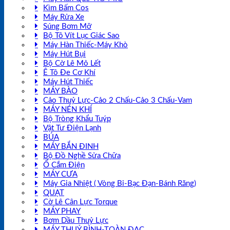
Kìm Bấm Cos
Máy Rửa Xe
Súng Bơm Mỡ
Bộ Tô Vít Lục Giác Sao
Máy Hàn Thiếc-Máy Khò
Máy Hút Bụi
Bộ Cờ Lê Mỏ Lết
Ê Tô Đe Cơ Khí
Máy Hút Thiếc
MÁY BÀO
Cảo Thuỷ Lực-Cảo 2 Chấu-Cảo 3 Chấu-Vam
MÁY NÉN KHÍ
Bộ Tròng Khẩu Tuýp
Vật Tư Điện Lạnh
BÚA
MÁY BẮN ĐINH
Bộ Đồ Nghề Sửa Chữa
Ổ Cắm Điện
MÁY CƯA
Máy Gia Nhiệt ( Vòng Bi-Bạc Đạn-Bánh Răng)
QUẠT
Cờ Lê Cân Lực Torque
MÁY PHAY
Bơm Dầu Thuỷ Lực
MÁY THUỶ BÌNH-TOÀN ĐẠC