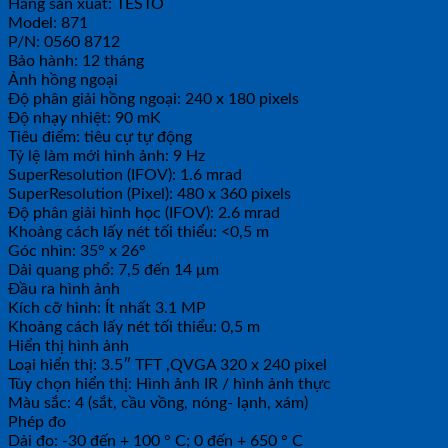
Hãng sản xuất: TESTO
Model: 871
P/N: 0560 8712
Bảo hành: 12 tháng
Ảnh hồng ngoại
Độ phân giải hồng ngoại: 240 x 180 pixels
Độ nhạy nhiệt: 90 mK
Tiêu điểm: tiêu cự tự động
Tỷ lệ làm mới hình ảnh: 9 Hz
SuperResolution (IFOV): 1.6 mrad
SuperResolution (Pixel): 480 x 360 pixels
Độ phân giải hình học (IFOV): 2.6 mrad
Khoảng cách lấy nét tối thiểu: <0,5 m
Góc nhìn: 35° x 26°
Dải quang phổ: 7,5 đến 14 μm
Đầu ra hình ảnh
Kích cỡ hình: Ít nhất 3.1 MP
Khoảng cách lấy nét tối thiểu: 0,5 m
Hiển thị hình ảnh
Loại hiển thị: 3.5″ TFT ,QVGA 320 x 240 pixel
Tùy chọn hiển thị: Hình ảnh IR / hình ảnh thực
Màu sắc: 4 (sắt, cầu vồng, nóng- lạnh, xám)
Phép đo
Dải đo: -30 đến + 100 ° C; 0 đến + 650 ° C