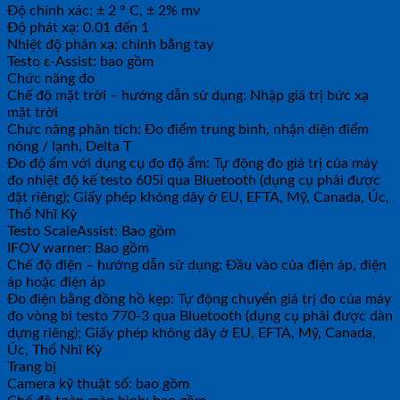
Độ chính xác: ± 2 ° C, ± 2% mv
Độ phát xạ: 0.01 đến 1
Nhiệt độ phản xạ: chỉnh bằng tay
Testo ε-Assist: bao gồm
Chức năng đo
Chế độ mặt trời – hướng dẫn sử dụng: Nhập giá trị bức xạ
mặt trời
Chức năng phân tích: Đo điểm trung bình, nhận diện điểm
nóng / lạnh, Delta T
Đo độ ẩm với dụng cụ đo độ ẩm: Tự động đo giá trị của máy
đo nhiệt độ kế testo 605i qua Bluetooth (dụng cụ phải được
đặt riêng); Giấy phép không dây ở EU, EFTA, Mỹ, Canada, Úc,
Thổ Nhĩ Kỳ
Testo ScaleAssist: Bao gồm
IFOV warner: Bao gồm
Chế độ điện – hướng dẫn sử dụng: Đầu vào của điện áp, điện
áp hoặc điện áp
Đo điện bằng đồng hồ kẹp: Tự động chuyển giá trị đo của máy
đo vòng bi testo 770-3 qua Bluetooth (dụng cụ phải được dàn
dựng riêng); Giấy phép không dây ở EU, EFTA, Mỹ, Canada,
Úc, Thổ Nhĩ Kỳ
Trang bị
Camera kỹ thuật số: bao gồm