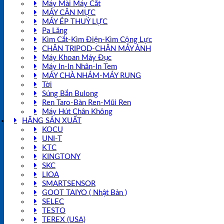
Máy Mài Máy Cắt
MÁY CÂN MỰC
MÁY ÉP THUỶ LỰC
Pa Lăng
Kìm Cắt-Kìm Điện-Kìm Cộng Lực
CHÂN TRIPOD-CHÂN MÁY ẢNH
Máy Khoan Máy Đục
Máy In-In Nhãn-In Tem
MÁY CHÀ NHÁM-MÁY RUNG
Tời
Súng Bắn Bulong
Ren Taro-Bàn Ren-Mũi Ren
Máy Hút Chân Không
HÃNG SẢN XUẤT
KOCU
UNI-T
KTC
KINGTONY
SKC
LIOA
SMARTSENSOR
GOOT TAIYO ( Nhật Bản )
SELEC
TESTO
TEREX (USA)