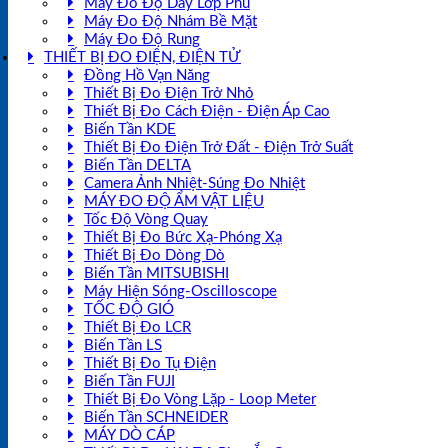
Máy Đo Độ Dày Lớp Phủ
Máy Đo Độ Nhám Bề Mặt
Máy Đo Độ Rung
THIẾT BỊ ĐO ĐIỆN, ĐIỆN TỬ
Đồng Hồ Vạn Năng
Thiết Bị Đo Điện Trở Nhỏ
Thiết Bị Đo Cách Điện - Điện Áp Cao
Biến Tần KDE
Thiết Bị Đo Điện Trở Đất - Điện Trở Suất
Biến Tần DELTA
Camera Ảnh Nhiệt-Súng Đo Nhiệt
MÁY ĐO ĐỘ ẨM VẬT LIỆU
Tốc Độ Vòng Quay
Thiết Bị Đo Bức Xạ-Phóng Xạ
Thiết Bị Đo Dòng Dò
Biến Tần MITSUBISHI
Máy Hiện Sóng-Oscilloscope
TỐC ĐỘ GIÓ
Thiết Bị Đo LCR
Biến Tần LS
Thiết Bị Đo Tụ Điện
Biến Tần FUJI
Thiết Bị Đo Vòng Lặp - Loop Meter
Biến Tần SCHNEIDER
MÁY DÒ CÁP