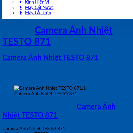
Kính Hiển Vi
Máy Cất Nước
Máy Lắc Trộn
MÔ TẢ
Camera Ảnh Nhiệt
TESTO 871
Camera Ảnh Nhiệt TESTO 871
thiết kế
dạng súng với vỏ bọc ôm sát bằng chất
liệu nhựa và cao su non, tăng độ va đập.
Camera Ảnh Nhiệt TESTO 871
THÔNG SỐ KỸ THUẬT
Camera Ảnh
Nhiệt TESTO 871
Camera Ảnh Nhiệt TESTO 871