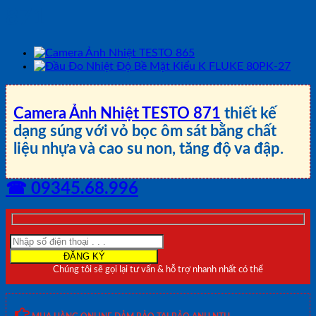
871
Camera Ảnh Nhiệt TESTO 871
thiết kế
dạng súng với vỏ bọc ôm sát bằng chất
liệu nhựa và cao su non, tăng độ va đập.
☎ 09345.68.996
Chúng tôi sẽ gọi lại tư vấn & hỗ trợ nhanh nhất có thể