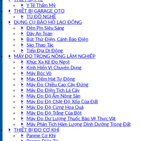
Y Tế Thẩm Mỹ
THIẾT BỊ GARAGE OTO
TỦ ĐỒ NGHỀ
DỤNG CỤ BẢO HỘ LAO ĐỘNG
Đèn Pin Siêu Sáng
Dây An Toàn
Bút Thử Điện, Cảnh Báo Điện
Sào Thao Tác
Tiếp Địa Di Động
MÁY ĐO TRONG NÔNG LÂM NGHIỆP
Khúc Xạ Kế Đo Ngọt
Kính Hiển Vi Chuyên Dụng
Máy Bóc Vỏ
Máy Đếm Hạt Tự Động
Máy Đo Chiều Cao Cây Đứng
Máy Đo Điện Tích Lá Cây
Máy Đo Độ Ẩm Nông Sản
Máy Đo Độ Chặt-Độ Xốp Của Đất
Máy Đo Độ Cứng Hoa Quả
Máy Đo Độ Trắng Của Bột
Máy Đo Dư Lượng Thuốc Bảo Vệ Thực Vật
Máy Phân Tích Hàm Lượng Dinh Dưỡng Trong Đất
THIẾT BỊ ĐO CƠ KHÍ
Panme Cơ Khí