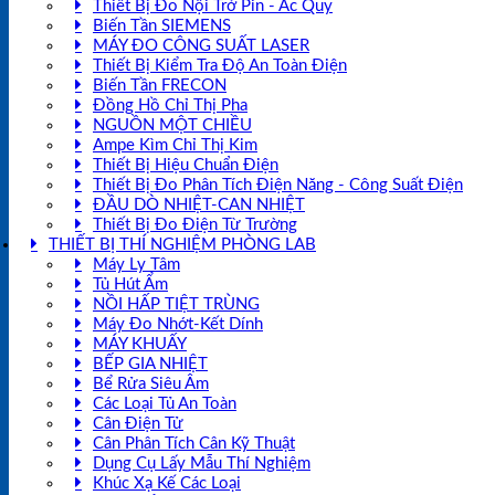
Thiết Bị Đo Nội Trở Pin - Ắc Quy
Biến Tần SIEMENS
MÁY ĐO CÔNG SUẤT LASER
Thiết Bị Kiểm Tra Độ An Toàn Điện
Biến Tần FRECON
Đồng Hồ Chỉ Thị Pha
NGUỒN MỘT CHIỀU
Ampe Kìm Chỉ Thị Kim
Thiết Bị Hiệu Chuẩn Điện
Thiết Bị Đo Phân Tích Điện Năng - Công Suất Điện
ĐẦU DÒ NHIỆT-CAN NHIỆT
Thiết Bị Đo Điện Từ Trường
THIẾT BỊ THÍ NGHIỆM PHÒNG LAB
Máy Ly Tâm
Tủ Hút Ẩm
NỒI HẤP TIỆT TRÙNG
Máy Đo Nhớt-Kết Dính
MÁY KHUẤY
BẾP GIA NHIỆT
Bể Rửa Siêu Âm
Các Loại Tủ An Toàn
Cân Điện Tử
Cân Phân Tích Cân Kỹ Thuật
Dụng Cụ Lấy Mẫu Thí Nghiệm
Khúc Xạ Kế Các Loại