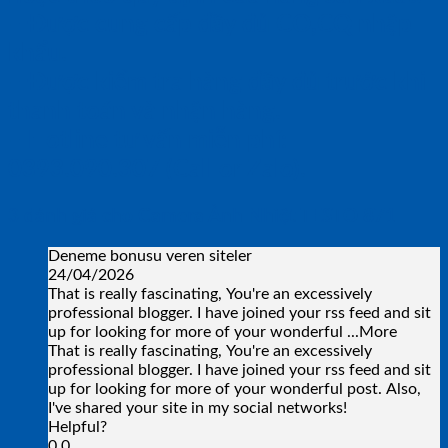
– Được cung cấp đầy đủ CO,CQ nhập
khẩu.
– Được kiểm tra hàng đầy đủ trước khi
thanh toán và nhận hàng.
– Hotline tư vấn miễn phí:
0393.090.307 (Call or Zalo).
3 đánh giá cho
Camera Ảnh Nhiệt TESTO 871
Deneme bonusu veren siteler
24/04/2026
That is really fascinating, You're an excessively
professional blogger. I have joined your rss feed and sit
up for looking for more of your wonderful
...More
That is really fascinating, You're an excessively
professional blogger. I have joined your rss feed and sit
up for looking for more of your wonderful post. Also,
I've shared your site in my social networks!
Helpful?
0
0