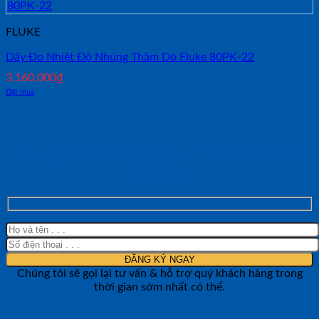
FLUKE
Dây Đo Nhiệt Độ Nhúng Thăm Dò Fluke 80PK-22
3,160,000
₫
Đặt mua
NHẬN TƯ VẤN NHANH TỪ SHOP ĐO
LƯỜNG
Chúng tôi sẽ gọi lại tư vấn & hỗ trợ quý khách hàng trong
thời gian sớm nhất có thể.