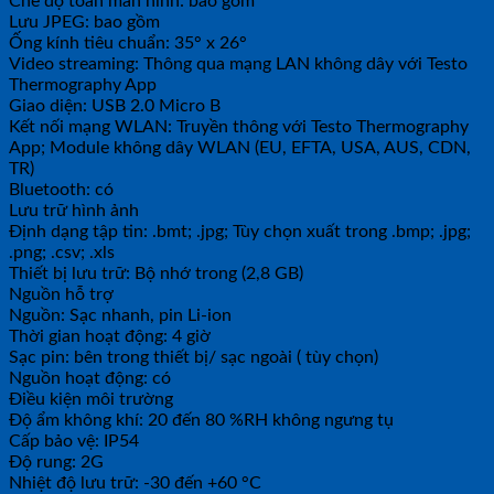
Chế độ toàn màn hình: bao gồm
Lưu JPEG: bao gồm
Ống kính tiêu chuẩn: 35° x 26°
Video streaming: Thông qua mạng LAN không dây với Testo
Thermography App
Giao diện: USB 2.0 Micro B
Kết nối mạng WLAN: Truyền thông với Testo Thermography
App; Module không dây WLAN (EU, EFTA, USA, AUS, CDN,
TR)
Bluetooth: có
Lưu trữ hình ảnh
Định dạng tập tin: .bmt; .jpg; Tùy chọn xuất trong .bmp; .jpg;
.png; .csv; .xls
Thiết bị lưu trữ: Bộ nhớ trong (2,8 GB)
Nguồn hỗ trợ
Nguồn: Sạc nhanh, pin Li-ion
Thời gian hoạt động: 4 giờ
Sạc pin: bên trong thiết bị/ sạc ngoài ( tùy chọn)
Nguồn hoạt động: có
Điều kiện môi trường
Độ ẩm không khí: 20 đến 80 %RH không ngưng tụ
Cấp bảo vệ: IP54
Độ rung: 2G
Nhiệt độ lưu trữ: -30 đến +60 °C