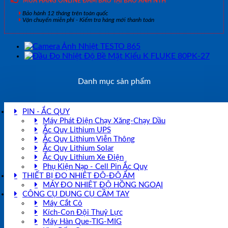
MUA HÀNG ONLINE ĐẢM BẢO TẠI BẢO ANH NTH
Bảo hành 12 tháng trên toàn quốc
Vận chuyển miễn phí - Kiểm tra hàng mới thanh toán
Danh mục sản phẩm
PIN - ẮC QUY
Máy Phát Điện Chạy Xăng-Chạy Dầu
Ắc Quy Lithium UPS
Ắc Quy Lithium Viễn Thông
Ắc Quy Lithium Solar
Ắc Quy Lithium Xe Điện
Phụ Kiện Nạp - Cell Pin Ắc Quy
THIẾT BỊ ĐO NHIỆT ĐỘ-ĐỘ ẨM
MÁY ĐO NHIỆT ĐỘ HỒNG NGOẠI
CÔNG CỤ DỤNG CỤ CẦM TAY
Máy Cắt Cỏ
Kích-Con Đội Thuỷ Lực
Máy Hàn Que-TIG-MIG