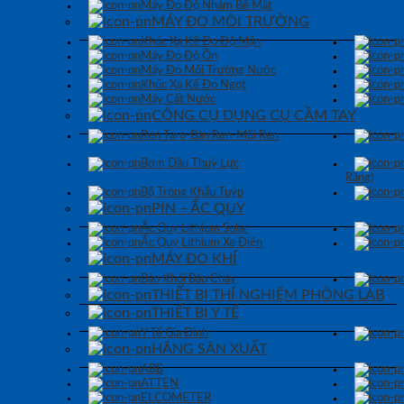
Máy Đo Độ Nhám Bề Mặt
MÁY ĐO MÔI TRƯỜNG
Khúc Xạ Kế Đo Độ Mặn
Máy Đo Độ Ồn
Máy Đo Môi Trường Nước
Khúc Xạ Kế Đo Ngọt
Máy Cất Nước
CÔNG CỤ DỤNG CỤ CẦM TAY
Ren Taro-Bàn Ren-Mũi Ren
Bơm Dầu Thuỷ Lực
Răng)
Bộ Tròng Khẩu Tuýp
PIN – ẮC QUY
Ắc Quy Lithium Solar
Ắc Quy Lithium Xe Điện
MÁY ĐO KHÍ
Báo Khói Báo Cháy
THIẾT BỊ THÍ NGHIỆM PHÒNG LAB
THIẾT BỊ Y TẾ
Y Tế Gia Đình
HÃNG SẢN XUẤT
ABB
ATTEN
ELCOMETER