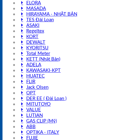
ELORA
MASADA
HIRAYAMA - NHẬT BẢN
TES Đài Loan
ASAKI
Regeltex
KORT
DEWALT
KYORITSU
Total Meter
KETT (Nhật Bản)
ADELA
KAWASAKI-KPT
HUATEC
FLIR
Jack Olsen
OPT
DER EE ( Đài Loan )
MITUTOYO
VALUE
LUTIAN
GAS CLIP (Mỹ)
ABB
OPTIKA - ITALY
FUJIE