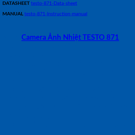
DATASHEET
testo-871-Data-sheet
MANUAL
testo-871-Instruction-manual
MUA
Camera Ảnh Nhiệt TESTO 871
tại
shopdoluong.com để được tư vấn và hỗ
trợ giao hàng.
– Được cam kết sản phẩm chính hãng
100% đảm bảo chất lượng, phụ kiện đi
kèm chính hãng.
– Được tư vấn bởi kỹ thuật viên đã
được qua đào tạo về đo lường ( Có
chứng chỉ về Hiệu Chuẩn được cấp bởi
Viện Đo Lường ).
– Được bảo hành chính hãng 12 tháng
hoặc theo quy định của hãng sản xuất.