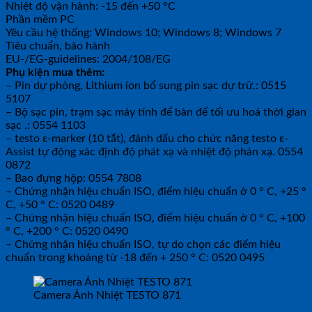
Nhiệt độ vận hành: -15 đến +50 °C
Phần mềm PC
Yêu cầu hệ thống: Windows 10; Windows 8; Windows 7
Tiêu chuẩn, bảo hành
EU-/EG-guidelines: 2004/108/EG
Phụ kiện mua thêm:
– Pin dự phòng, Lithium ion bổ sung pin sạc dự trữ.: 0515
5107
– Bộ sạc pin, trạm sạc máy tính để bàn để tối ưu hoá thời gian
sạc .: 0554 1103
– testo ε-marker (10 tắt), đánh dấu cho chức năng testo ε-
Assist tự động xác định độ phát xạ và nhiệt độ phản xạ. 0554
0872
– Bao đựng hộp: 0554 7808
– Chứng nhận hiệu chuẩn ISO, điểm hiệu chuẩn ở 0 ° C, +25 °
C, +50 ° C: 0520 0489
– Chứng nhận hiệu chuẩn ISO, điểm hiệu chuẩn ở 0 ° C, +100
° C, +200 ° C: 0520 0490
– Chứng nhận hiệu chuẩn ISO, tự do chọn các điểm hiệu
chuẩn trong khoảng từ -18 đến + 250 ° C: 0520 0495
Camera Ảnh Nhiệt TESTO 871