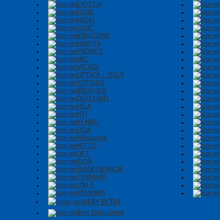
EXTECH
FUJIE
HIOKI
JASIC
KINGTONY
MAKITA
PROSKIT
SKC
VICADI
OPTIKA – ITALY
YOTSUGI
BROTHER
DEFELSKO
HILA
HTI
KENBO
LIOA
Milwaukee
NITTO
OPT
RION
SMARTSENSOR
TENMART
UNI-T
YAMAWA
MÁY BƠM
Bơm Định Lượng