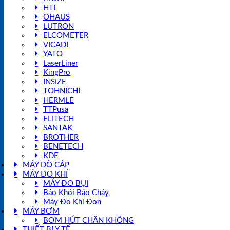
HTI
OHAUS
LUTRON
ELCOMETER
VICADI
YATO
LaserLiner
KingPro
INSIZE
TOHNICHI
HERMLE
TTPusa
ELITECH
SANTAK
BROTHER
BENETECH
KDE
MÁY DÒ CÁP
MÁY ĐO KHÍ
MÁY ĐO BỤI
Báo Khói Báo Cháy
Máy Đo Khí Đơn
MÁY BƠM
BƠM HÚT CHÂN KHÔNG
THIẾT BỊ Y TẾ