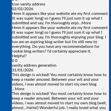
tron vanity address
02/02/2026
Hmm it appears like your website ate my first comment
(it was super long) so I guess I'll just sum it up what I
submitted and say, I'm thoroughly enjo
...More
Hmm it appears like your website ate my first comment
(it was super long) so I guess I'll just sum it up what I
submitted and say, I'm thoroughly enjoying your blog. I
too am an aspiring blog writer but I'm still new to
everything. Do you have any recommendations for
rookie blog writers? I'd certainly appreciate it.
Helpful?
0
0
vanity address generation
31/01/2026
This design is wicked! You most certainly know how to
keep a reader amused. Between your wit and your
videos, I was almost moved to start my own blog
...More
This design is wicked! You most certainly know how to
keep a reader amused. Between your wit and your
videos, I was almost moved to start my own blog (well,
almost...HaHa!) Wonderful job. I really loved what you