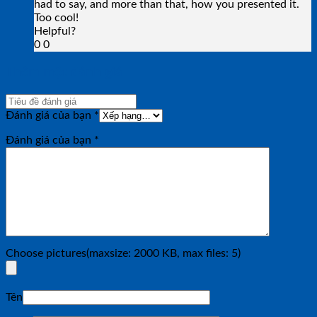
had to say, and more than that, how you presented it.
Too cool!
Helpful?
0
0
Thêm một đánh giá
Đánh giá của bạn
*
Đánh giá của bạn
*
Choose pictures(maxsize: 2000 KB, max files: 5)
Tên