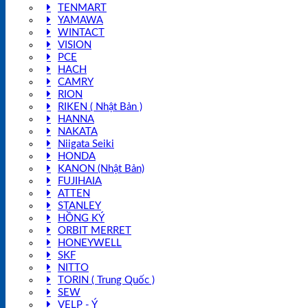
TENMART
YAMAWA
WINTACT
VISION
PCE
HACH
CAMRY
RION
RIKEN ( Nhật Bản )
HANNA
NAKATA
Niigata Seiki
HONDA
KANON (Nhật Bản)
FUJIHAIA
ATTEN
STANLEY
HỒNG KÝ
ORBIT MERRET
HONEYWELL
SKF
NITTO
TORIN ( Trung Quốc )
SEW
VELP - Ý