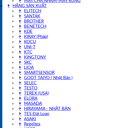
MÁY CHÀ NHÁM-MÁY RUNG
HÃNG SẢN XUẤT
ELITECH
SANTAK
BROTHER
BENETECH
KDE
KIRAY (Pháp)
KOCU
UNI-T
KTC
KINGTONY
SKC
LIOA
SMARTSENSOR
GOOT TAIYO ( Nhật Bản )
SELEC
TESTO
TEREX (USA)
ELORA
MASADA
HIRAYAMA - NHẬT BẢN
TES Đài Loan
ASAKI
Regeltex