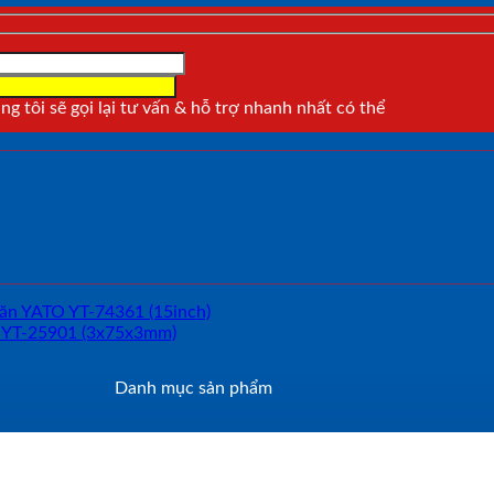
g tôi sẽ gọi lại tư vấn & hỗ trợ nhanh nhất có thể
Danh mục sản phẩm