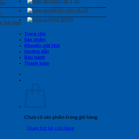
THIẾT BỊ Y TẾ
 Ẩm
HÃNG SẢN XUẤT
n
MÁY BƠM
Bạc Đạn-Bánh
Trang chủ
Sản phẩm
Khuyến mãi Hot
Hướng dẫn
Bảo hành
Thanh toán
Chưa có sản phẩm trong giỏ hàng.
Quay trở lại cửa hàng