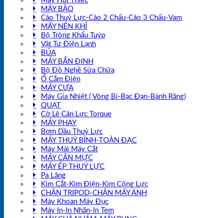
Máy Hút Thiếc
MÁY BÀO
Cảo Thuỷ Lực-Cảo 2 Chấu-Cảo 3 Chấu-Vam
MÁY NÉN KHÍ
Bộ Tròng Khẩu Tuýp
Vật Tư Điện Lạnh
BÚA
MÁY BẮN ĐINH
Bộ Đồ Nghề Sửa Chữa
Ổ Cắm Điện
MÁY CƯA
Máy Gia Nhiệt ( Vòng Bi-Bạc Đạn-Bánh Răng)
QUẠT
Cờ Lê Cân Lực Torque
MÁY PHAY
Bơm Dầu Thuỷ Lực
MÁY THUỶ BÌNH-TOÀN ĐẠC
Máy Mài Máy Cắt
MÁY CÂN MỰC
MÁY ÉP THUỶ LỰC
Pa Lăng
Kìm Cắt-Kìm Điện-Kìm Cộng Lực
CHÂN TRIPOD-CHÂN MÁY ẢNH
Máy Khoan Máy Đục
Máy In-In Nhãn-In Tem