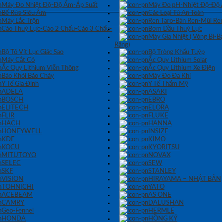
Máy Đo Nhiệt Độ-Độ Ẩm-Áp Suất
Máy Đo pH-Nhiệt Độ-Độ
Bể Rửa Siêu Âm
Các Loại Tủ An Toàn
Máy Lắc Trộn
Ren Taro-Bàn Ren-Mũi Re
Cảo Thuỷ Lực-Cảo 2 Chấu-Cảo 3 Chấu-
Bơm Dầu Thuỷ Lực
Máy Gia Nhiệt ( Vòng Bi-
Răng)
Bộ Tô Vít Lục Giác Sao
Bộ Tròng Khẩu Tuýp
Máy Cắt Cỏ
Ắc Quy Lithium Solar
Ắc Quy Lithium Viễn Thông
Ắc Quy Lithium Xe Điện
Báo Khói Báo Cháy
Máy Đo Đa Khí
Y Tế Gia Đình
Y Tế Thẩm Mỹ
ADELA
ASAKI
BOSCH
EBRO
ELITECH
ELORA
FLIR
FLUKE
HACH
HANNA
HONEYWELL
INSIZE
KDE
KIMO
KOCU
KYORITSU
MITUTOYO
NOVAX
SELEC
SEW
SKF
STANLEY
VISION
HIRAYAMA – NHẬT BẢN
TOHNICHI
YATO
ACEBEAM
AS ONE
CAMRY
DALUSHAN
Geo-Fennel
HERMLE
HONDA
HỒNG KÝ