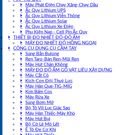
Máy Phát Điện Chạy Xăng-Chạy Dầu
Ắc Quy Lithium UPS
Ắc Quy Lithium Viễn Thông
Ắc Quy Lithium Solar
Ắc Quy Lithium Xe Điện
Phụ Kiện Nạp - Cell Pin Ắc Quy
THIẾT BỊ ĐO NHIỆT ĐỘ-ĐỘ ẨM
MÁY ĐO NHIỆT ĐỘ HỒNG NGOẠI
CÔNG CỤ DỤNG CỤ CẦM TAY
Súng Bắn Bulong
Ren Taro-Bàn Ren-Mũi Ren
Máy Hút Chân Không
MÁY ĐO ĐỘ ẨM GỖ VẬT LIỆU XÂY DỰNG
Máy Cắt Cỏ
Kích-Con Đội Thuỷ Lực
Máy Hàn Que-TIG-MIG
Kìm Bấm Cos
Máy Rửa Xe
Súng Bơm Mỡ
Bộ Tô Vít Lục Giác Sao
Máy Hàn Thiếc-Máy Khò
Máy Hút Bụi
Bộ Cờ Lê Mỏ Lết
Ê Tô Đe Cơ Khí