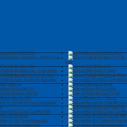
Ampe Kìm Chỉ Thị Số
Ampe Kìm Chỉ Thị Kim
Thiết Bị Đo Cách Điện – Điện Áp Cao
Thiết Bị Đo Điện Trở Đất 
Suất
Thiết Bị Đo Dòng Dò
Thiết Bị Đo LCR
Thiết Bị Đo Vòng Lặp – Loop Meter
Thiết Bị Đo Tụ Điện
Thiết Bị Đo Nội Trở Pin – Ắc Quy
Thiết Bị Hiệu Chuẩn Điện
Thiết Bị Kiểm Tra Độ An Toàn Điện
Bút Thử Điện, Cảnh Báo Đ
Sào Thao Tác
Tiếp Địa Di Động
Đồng Hồ So Điện Tử
Đồng Hồ So Cơ Khí
Thước Đo Cao Điện Tử
Thước Đo Cao Cơ Khí
Thước Kẹp Cơ Khí
Dưỡng Đo – Căn Lá
Đế Từ-Đế Gá-Đế Kẹp (Cho Panme-
Máy Đo Độ Cứng Bê Tông
)
Máy Đo Độ Dày Lớp Phủ
Máy Đo Độ Cứng Của Mút Xốp
Máy Đo Độ Cứng Của Nhự
Máy Đo Độ Rung
Máy Đo Độ Nhám Bề Mặt
Máy Đo Bụi Trong Không Khí
Máy Đo Cường Độ Ánh S
Máy Đo Môi Trường Đất
Máy Đo Môi Trường Khí