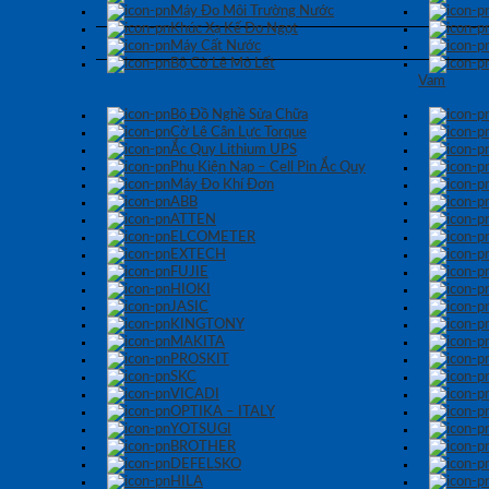
Máy Đo Môi Trường Nước
Khúc Xạ Kế Đo Ngọt
Máy Cất Nước
Bộ Cờ Lê Mỏ Lết
Vam
Bộ Đồ Nghề Sửa Chữa
Cờ Lê Cân Lực Torque
Ắc Quy Lithium UPS
Phụ Kiện Nạp – Cell Pin Ắc Quy
Máy Đo Khí Đơn
ABB
ATTEN
ELCOMETER
EXTECH
FUJIE
HIOKI
JASIC
KINGTONY
MAKITA
PROSKIT
SKC
VICADI
OPTIKA – ITALY
YOTSUGI
BROTHER
DEFELSKO
HILA