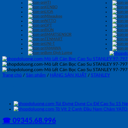
HTI
KENBO
LIOA
Milwaukee
NITTO
OPT
RION
SMARTSENSOR
TENMART
UNI-T
YAMAWA
Bơm Định Lượng
Trang chủ
/
Sản phẩm
/
HÃNG SẢN XUẤT
/
STANLEY
Mỏ Lết Cán Bọc Cao Su STAN
☎ 09345.68.996