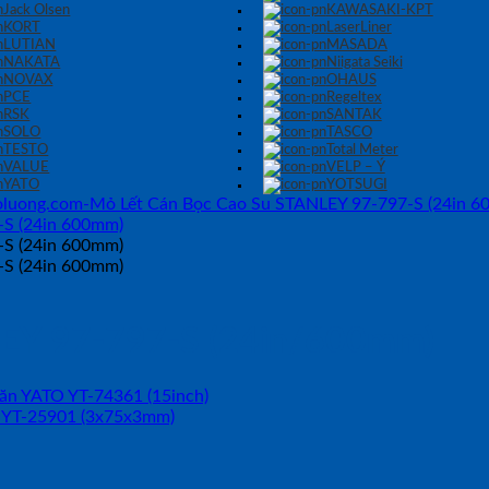
Jack Olsen
KAWASAKI-KPT
KORT
LaserLiner
LUTIAN
MASADA
NAKATA
Niigata Seiki
NOVAX
OHAUS
PCE
Regeltex
RSK
SANTAK
SOLO
TASCO
TESTO
Total Meter
VALUE
VELP – Ý
YATO
YOTSUGI
LEY 97-797-S (24in/600mm)