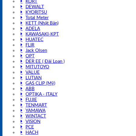
KORT
DEWALT
KYORITSU
Total Meter
KETT (Nhật Bản)
ADELA
KAWASAKI-KPT
HUATEC
FLIR
Jack Olsen
OPT
DER EE ( Đài Loan )
MITUTOYO
VALUE
LUTIAN
GAS CLIP (Mỹ)
ABB
OPTIKA - ITALY
FUJIE
TENMART
YAMAWA
WINTACT
VISION
PCE
HACH