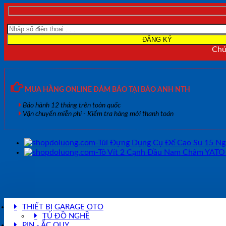
Chún
MUA HÀNG ONLINE ĐẢM BẢO TẠI BẢO ANH NTH
Bảo hành 12 tháng trên toàn quốc
Vận chuyển miễn phí - Kiểm tra hàng mới thanh toán
THIẾT BỊ GARAGE OTO
TỦ ĐỒ NGHỀ
PIN - ẮC QUY