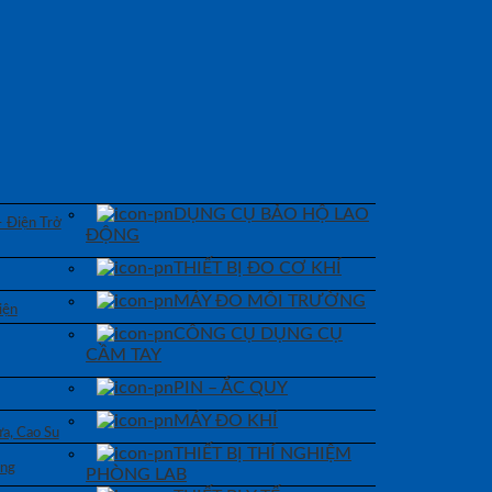
DỤNG CỤ BẢO HỘ LAO
– Điện Trở
ĐỘNG
THIẾT BỊ ĐO CƠ KHÍ
MÁY ĐO MÔI TRƯỜNG
iện
CÔNG CỤ DỤNG CỤ
CẦM TAY
PIN – ẮC QUY
MÁY ĐO KHÍ
a, Cao Su
THIẾT BỊ THÍ NGHIỆM
áng
PHÒNG LAB