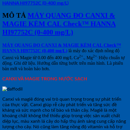
HANNA HI97752C (0-400 mg/L)
MÔ TẢ
MÁY QUANG ĐO CANXI &
MAGIE KÈM CAL Check™ HANNA
HI97752C (0-400 mg/L)
MÁY QUANG ĐO CANXI & MAGIE KÈM CAL Check™
HANNA HI97752C (0-400 mg/L)
là máy đo xác định nồng độ
2+
2+.
Canxi và Magie từ 0.00 đến 400 mg/L Ca
., Mg
Hiệu chuẩn tự
động. Ghi dữ liệu. Hướng dẫn từng bước trên màn hình. Là phiên
bản mới và hoàn hảo hơn.
CANXI VÀ MAGIE TRONG NƯỚC SẠCH
Canxi và magiê đóng vai trò quan trọng trong sự phát triển
của thực vật. Canxi giúp rễ cây phát triển và tăng sức đề
kháng và sức mạnh cho tế bào và thân cây. Magiê là một
khoáng chất không thể thiếu giúp trong việc sản xuất chất
diệp lục, màu xanh lá cây do hấp thụ ánh sáng cung cấp năng
lượng cho cây. Nó cũng làm tăng nồng độ vitamin và hỗ trợ