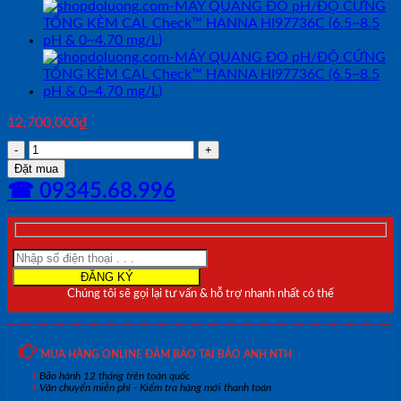
12,700,000
₫
MÁY
QUANG
Đặt mua
ĐO
☎ 09345.68.996
CANXI
&
MAGIE
KÈM
CAL
Check™
Chúng tôi sẽ gọi lại tư vấn & hỗ trợ nhanh nhất có thể
HANNA
HI97752C
(0-
400
MUA HÀNG ONLINE ĐẢM BẢO TẠI BẢO ANH NTH
mg/L)
Bảo hành 12 tháng trên toàn quốc
số
Vận chuyển miễn phí - Kiểm tra hàng mới thanh toán