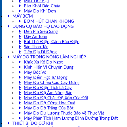
MÁY ĐO BỤI
Báo Khói Báo Cháy
Máy Đo Khí Đơn
MÁY BƠM
BƠM HÚT CHÂN KHÔNG
DỤNG CỤ BẢO HỘ LAO ĐỘNG
Đèn Pin Siêu Sáng
Dây An Toàn
Bút Thử Điện, Cảnh Báo Điện
Sào Thao Tác
Tiếp Địa Di Động
MÁY ĐO TRONG NÔNG LÂM NGHIỆP
Khúc Xạ Kế Đo Ngọt
Kính Hiển Vi Chuyên Dụng
Máy Bóc Vỏ
Máy Đếm Hạt Tự Động
Máy Đo Chiều Cao Cây Đứng
Máy Đo Điện Tích Lá Cây
Máy Đo Độ Ẩm Nông Sản
Máy Đo Độ Chặt-Độ Xốp Của Đất
Máy Đo Độ Cứng Hoa Quả
Máy Đo Độ Trắng Của Bột
Máy Đo Dư Lượng Thuốc Bảo Vệ Thực Vật
Máy Phân Tích Hàm Lượng Dinh Dưỡng Trong Đất
THIẾT BỊ ĐO CƠ KHÍ