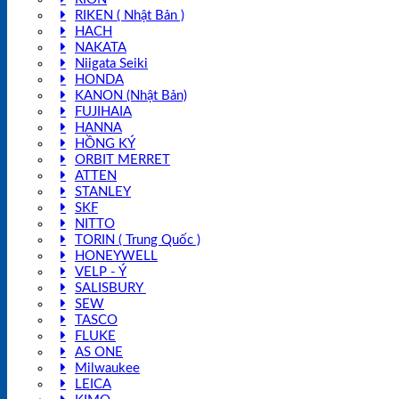
RIKEN ( Nhật Bản )
HACH
NAKATA
Niigata Seiki
HONDA
KANON (Nhật Bản)
FUJIHAIA
HANNA
HỒNG KÝ
ORBIT MERRET
ATTEN
STANLEY
SKF
NITTO
TORIN ( Trung Quốc )
HONEYWELL
VELP - Ý
SALISBURY
SEW
TASCO
FLUKE
AS ONE
Milwaukee
LEICA