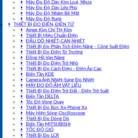
Máy Đo Độ Dày Kim Loại, Nhựa
Máy Đo Độ Dày Lớp Phủ
Máy Đo Độ Nhám Bề Mặt
Máy Đo Độ Rung
THIẾT BỊ ĐO ĐIỆN, ĐIỆN TỬ
Ampe Kìm Chỉ Thị Kim
Thiết Bị Hiệu Chuẩn Điện
ĐẦU DÒ NHIỆT-CAN NHIỆT
Thiết Bị Đo Phân Tích Điện Năng - Công Suất Điện
Thiết Bị Đo Điện Từ Trường
Đồng Hồ Vạn Năng
Thiết Bị Đo Điện Trở Nhỏ
Thiết Bị Đo Cách Điện - Điện Áp Cao
Biến Tần KDE
Camera Ảnh Nhiệt-Súng Đo Nhiệt
MÁY ĐO ĐỘ ẨM VẬT LIỆU
Thiết Bị Đo Điện Trở Đất - Điện Trở Suất
Biến Tần DELTA
Tốc Độ Vòng Quay
Thiết Bị Đo Bức Xạ-Phóng Xạ
Máy Hiện Sóng-Oscilloscope
Thiết Bị Đo Dòng Dò
Biến Tần MITSUBISHI
TỐC ĐỘ GIÓ
Thiết Bị Đo LCR