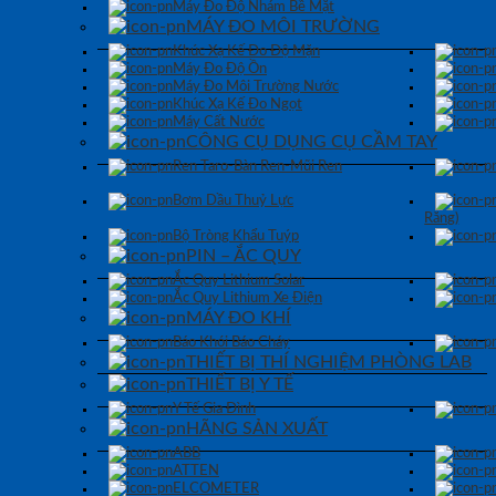
Máy Đo Độ Nhám Bề Mặt
MÁY ĐO MÔI TRƯỜNG
Khúc Xạ Kế Đo Độ Mặn
Máy Đo Độ Ồn
Máy Đo Môi Trường Nước
Khúc Xạ Kế Đo Ngọt
Máy Cất Nước
CÔNG CỤ DỤNG CỤ CẦM TAY
Ren Taro-Bàn Ren-Mũi Ren
Bơm Dầu Thuỷ Lực
Răng)
Bộ Tròng Khẩu Tuýp
PIN – ẮC QUY
Ắc Quy Lithium Solar
Ắc Quy Lithium Xe Điện
MÁY ĐO KHÍ
Báo Khói Báo Cháy
THIẾT BỊ THÍ NGHIỆM PHÒNG LAB
THIẾT BỊ Y TẾ
Y Tế Gia Đình
HÃNG SẢN XUẤT
ABB
ATTEN
ELCOMETER