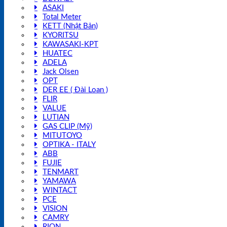
ASAKI
Total Meter
KETT (Nhật Bản)
KYORITSU
KAWASAKI-KPT
HUATEC
ADELA
Jack Olsen
OPT
DER EE ( Đài Loan )
FLIR
VALUE
LUTIAN
GAS CLIP (Mỹ)
MITUTOYO
OPTIKA - ITALY
ABB
FUJIE
TENMART
YAMAWA
WINTACT
PCE
VISION
CAMRY
RION