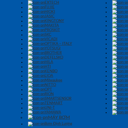
EXTECH
FUJIE
HIOKI
JASIC
KINGTONY
MAKITA
PROSKIT
SKC
VICADI
OPTIKA – ITALY
YOTSUGI
BROTHER
DEFELSKO
HILA
HTI
KENBO
LIOA
Milwaukee
NITTO
OPT
RION
SMARTSENSOR
TENMART
UNI-T
YAMAWA
MÁY BƠM
Bơm Định Lượng