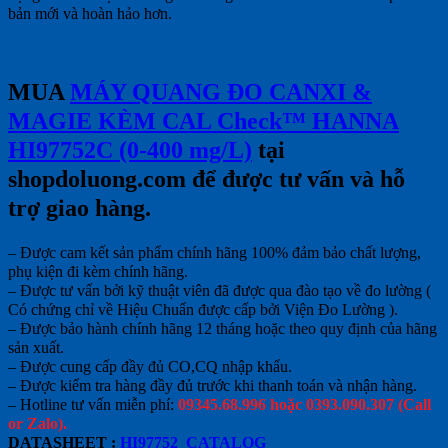
bản mới và hoàn hảo hơn.
MUA
MÁY QUANG ĐO CANXI &
MAGIE KÈM CAL Check™ HANNA
HI97752C (0-400 mg/L)
tại
shopdoluong.com để được tư vấn và hỗ
trợ giao hàng.
– Được cam kết sản phẩm chính hãng 100% đảm bảo chất lượng,
phụ kiện đi kèm chính hãng.
– Được tư vấn bởi kỹ thuật viên đã được qua đào tạo về đo lường (
Có chứng chỉ về Hiệu Chuẩn được cấp bởi Viện Đo Lường ).
– Được bảo hành chính hãng 12 tháng hoặc theo quy định của hãng
sản xuất.
– Được cung cấp đầy đủ CO,CQ nhập khẩu.
– Được kiểm tra hàng đầy đủ trước khi thanh toán và nhận hàng.
– Hotline tư vấn miễn phí:
09345.68.996 hoặc 0393.090.307 (Call
or Zalo).
DATASHEET :
HI97752_CATALOG