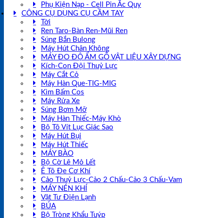
Phụ Kiện Nạp - Cell Pin Ắc Quy
CÔNG CỤ DỤNG CỤ CẦM TAY
Tời
Ren Taro-Bàn Ren-Mũi Ren
Súng Bắn Bulong
Máy Hút Chân Không
MÁY ĐO ĐỘ ẨM GỖ VẬT LIỆU XÂY DỰNG
Kích-Con Đội Thuỷ Lực
Máy Cắt Cỏ
Máy Hàn Que-TIG-MIG
Kìm Bấm Cos
Máy Rửa Xe
Súng Bơm Mỡ
Máy Hàn Thiếc-Máy Khò
Bộ Tô Vít Lục Giác Sao
Máy Hút Bụi
Máy Hút Thiếc
MÁY BÀO
Bộ Cờ Lê Mỏ Lết
Ê Tô Đe Cơ Khí
Cảo Thuỷ Lực-Cảo 2 Chấu-Cảo 3 Chấu-Vam
MÁY NÉN KHÍ
Vật Tư Điện Lạnh
BÚA
Bộ Tròng Khẩu Tuýp