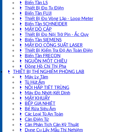
Biến Tần LS
Thiết Bị Đo Tụ Điện
Biến Tần FUJI
Thiết Bị Đo Vòng Lặp - Loop Meter
Biến Tần SCHNEIDER
MÁY DÒ CÁP
Thiết Bị Đo Nội Trở Pin - Ắc Quy
Biến Tần SIEMENS
MÁY ĐO CÔNG SUẤT LASER
Thiết Bị Kiểm Tra Độ An Toàn Điện
Biến Tần FRECON
NGUỒN MỘT CHIỀU
Đồng Hồ Chỉ Thị Pha
THIẾT BỊ THÍ NGHIỆM PHÒNG LAB
Máy Ly Tâm
Tủ Hút Ẩm
NỒI HẤP TIỆT TRÙNG
Máy Đo Nhớt-Kết Dính
MÁY KHUẤY
BẾP GIA NHIỆT
Bể Rửa Siêu Âm
Các Loại Tủ An Toàn
Cân Điện Tử
Cân Phân Tích Cân Kỹ Thuật
Dụng Cụ Lấy Mẫu Thí Nghiệm