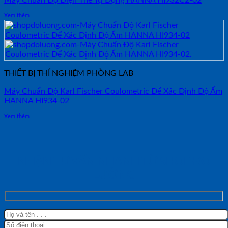
Máy Chuẩn Độ Điện Thế Tự Động HANNA HI932C2-02
Xem thêm
THIẾT BỊ THÍ NGHIỆM PHÒNG LAB
Máy Chuẩn Độ Karl Fischer Coulometric Để Xác Định Độ Ẩm
HANNA HI934-02
Xem thêm
NHẬN TƯ VẤN NHANH TỪ SHOP ĐO
LƯỜNG