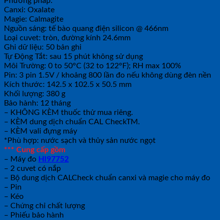
Phương pháp:
Canxi: Oxalate
Magie: Calmagite
Nguồn sáng: tế bào quang điện silicon @ 466nm
Loại cuvet: tròn, đường kính 24.6mm
Ghi dữ liệu: 50 bản ghi
Tự Động Tắt: sau 15 phút không sử dụng
Môi Trường: 0 to 50°C (32 to 122°F); RH max 100%
Pin: 3 pin 1.5V / khoảng 800 lần đo nếu không dùng đèn nền
Kích thước: 142.5 x 102.5 x 50.5 mm
Khối lượng: 380 g
Bảo hành: 12 tháng
– KHÔNG KÈM thuốc thử mua riêng.
– KÈM dung dịch chuẩn CAL CheckTM.
– KÈM vali đựng máy
*Phù hợp: nước sạch và thủy sản nước ngọt
*** Cung cấp gồm
– Máy đo
HI97752
– 2 cuvet có nắp
– Bộ dung dịch CALCheck chuẩn canxi và magie cho máy đo
– Pin
– Kéo
– Chứng chỉ chất lượng
– Phiếu bảo hành