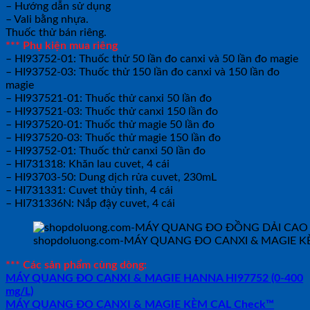
– Hướng dẫn sử dụng
– Vali bằng nhựa.
Thuốc thử bán riêng.
*** Phụ kiện mua riêng
– HI93752-01: Thuốc thử 50 lần đo canxi và 50 lần đo magie
– HI93752-03: Thuốc thử 150 lần đo canxi và 150 lần đo
magie
– HI937521-01: Thuốc thử canxi 50 lần đo
– HI937521-03: Thuốc thử canxi 150 lần đo
– HI937520-01: Thuốc thử magie 50 lần đo
– HI937520-03: Thuốc thử magie 150 lần đo
– HI93752-01: Thuốc thử canxi 50 lần đo
– HI731318: Khăn lau cuvet, 4 cái
– HI93703-50: Dung dịch rửa cuvet, 230mL
– HI731331: Cuvet thủy tinh, 4 cái
– HI731336N: Nắp đậy cuvet, 4 cái
shopdoluong.com-MÁY QUANG ĐO CANXI & MAGIE KÈ
*** Các sản phẩm cùng dòng:
MÁY QUANG ĐO CANXI & MAGIE HANNA HI97752 (0-400
mg/L)
MÁY QUANG ĐO CANXI & MAGIE KÈM CAL Check™