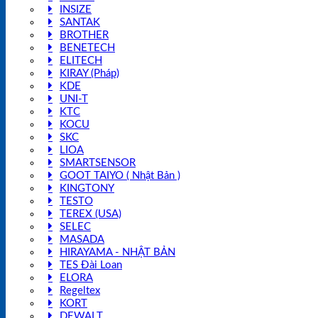
INSIZE
SANTAK
BROTHER
BENETECH
ELITECH
KIRAY (Pháp)
KDE
UNI-T
KTC
KOCU
SKC
LIOA
SMARTSENSOR
GOOT TAIYO ( Nhật Bản )
KINGTONY
TESTO
TEREX (USA)
SELEC
MASADA
HIRAYAMA - NHẬT BẢN
TES Đài Loan
ELORA
Regeltex
KORT
DEWALT