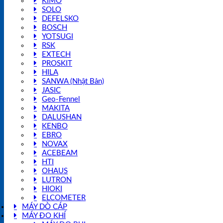
KIMO
SOLO
DEFELSKO
BOSCH
YOTSUGI
RSK
EXTECH
PROSKIT
HILA
SANWA (Nhật Bản)
JASIC
Geo-Fennel
MAKITA
DALUSHAN
KENBO
EBRO
NOVAX
ACEBEAM
HTI
OHAUS
LUTRON
HIOKI
ELCOMETER
MÁY DÒ CÁP
MÁY ĐO KHÍ