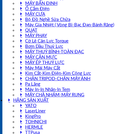
MÁY BẮN ĐINH
Ổ Cắm Điện
MÁY CƯA
Bộ Đồ Nghề Sửa Chữa
Máy Gia Nhiệt ( Vòng Bi-Bạc Đạn-Bánh Răng)
QUẠT
MÁY PHAY
Cờ Lê Cân Lực Torque
Bơm Dầu Thuỷ Lực
MÁY THUỶ BÌNH-TOÀN ĐẠC
MÁY CÂN MỰC
MÁY ÉP THUỶ LỰC
Máy Mài Máy Cắt
Kìm Cắt-Kìm Điện-Kìm Cộng Lực
CHÂN TRIPOD-CHÂN MÁY ẢNH
Pa Lăng
Máy In-In Nhãn-In Tem
MÁY CHÀ NHÁM-MÁY RUNG
HÃNG SẢN XUẤT
YATO
LaserLiner
KingPro
TOHNICHI
HERMLE
TTPusa