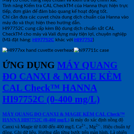
Tính năng Kiểm tra CAL CheckTM của Hanna thực hiện trực
tiếp, đơn giản để đảm bảo quang kế hoạt động tốt.
Chỉ cần đưa các cuvet chứa dung dịch chuẩn của Hanna vào
máy đo và thực hiện theo hướng dẫn.
HI97752C cung cấp kèm Bộ dung dịch chuẩn sắt CAL
CheckTM cho máy và Vali đựng máy tiện lợi, chuyên nghiệp
(Mã đặt hàng:
HI97752C
khác với
HI97752
)
ỨNG DỤNG
MÁY QUANG
ĐO CANXI & MAGIE KÈM
CAL Check™ HANNA
HI97752C (0-400 mg/L)
MÁY QUANG ĐO CANXI & MAGIE KÈM CAL Check™
HANNA HI97752C (0-400 mg/L)
là máy đo xác định nồng độ
2+
2+.
Canxi và Magie từ 0.00 đến 400 mg/L Ca
., Mg
. Hiệu chuẩn tự
động. Ghi dữ liệu. Hướng dẫn từng bước trên màn hình. Là phiên