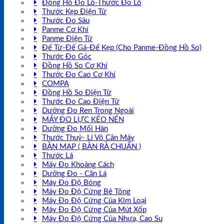
Đồng Hồ Đo Lỗ-Thước Đo Lỗ
Thước Kẹp Điện Tử
Thước Đo Sâu
Panme Cơ Khí
Panme Điện Tử
Đế Từ-Đế Gá-Đế Kẹp (Cho Panme-Đồng Hồ So)
Thước Đo Góc
Đồng Hồ So Cơ Khí
Thước Đo Cao Cơ Khí
COMPA
Đồng Hồ So Điện Tử
Thước Đo Cao Điện Tử
Dưỡng Đo Ren Trong Ngoài
MÁY ĐO LỰC KÉO NÉN
Dưỡng Đo Mối Hàn
Thước Thuỷ- Li Vô Cân Máy
BÀN MAP ( BÀN RÀ CHUẨN )
Thước Lá
Máy Đo Khoảng Cách
Dưỡng Đo - Căn Lá
Máy Đo Độ Bóng
Máy Đo Độ Cứng Bê Tông
Máy Đo Độ Cứng Của Kim Loại
Máy Đo Độ Cứng Của Mút Xốp
Máy Đo Độ Cứng Của Nhựa, Cao Su