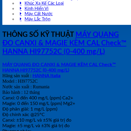
Khúc Xạ Kế Các Loại
Kính Hiển Vi
Máy Cất Nước
Máy Lắc Trộn
THÔNG SỐ KỸ THUẬT
MÁY QUANG
ĐO CANXI & MAGIE KÈM CAL Check™
HANNA HI97752C (0-400 mg/L)
MÁY QUANG ĐO CANXI & MAGIE KÈM CAL Check™
HANNA HI97752C (0-400 mg/L)
Hãng sản xuất :
HANNA Italia
Model : HI97752C
Nước sản xuất : Rumania
Bảo hành : 12 tháng
Canxi: 0 đến 400 mg/L (ppm) Ca2+
Magie: 0 đến 150 mg/L (ppm) Mg2+
Độ phân giải: 1 mg/L (ppm)
Độ chính xác @25°C
Canxi: ±10 mg/L và ±5% giá trị đo
Magie: ±5 mg/L và ±3% giá trị đo