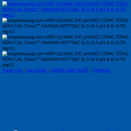
Trang chủ
/
Sản phẩm
/
HÃNG SẢN XUẤT
/
HANNA
MÁY QUANG ĐO CANXI &
MAGIE KÈM CAL Check™
HANNA HI97752C (0-400
mg/L)