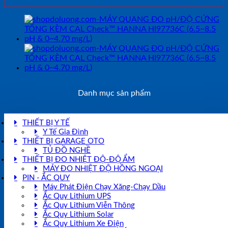
lượng
Danh mục sản phẩm
THIẾT BỊ Y TẾ
Y Tế Gia Đình
THIẾT BỊ GARAGE OTO
TỦ ĐỒ NGHỀ
THIẾT BỊ ĐO NHIỆT ĐỘ-ĐỘ ẨM
MÁY ĐO NHIỆT ĐỘ HỒNG NGOẠI
PIN - ẮC QUY
Máy Phát Điện Chạy Xăng-Chạy Dầu
Ắc Quy Lithium UPS
Ắc Quy Lithium Viễn Thông
Ắc Quy Lithium Solar
Ắc Quy Lithium Xe Điện