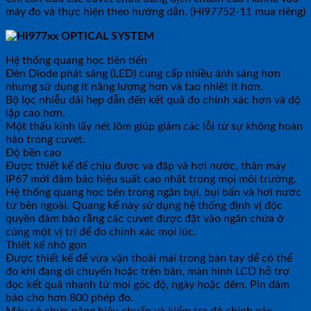
máy đo và thực hiện theo hướng dẫn. (HI97752-11 mua riêng)
Hệ thống quang học tiên tiến
Đèn Diode phát sáng (LED) cung cấp nhiều ánh sáng hơn
nhưng sử dụng ít năng lượng hơn và tạo nhiệt ít hơn.
Bộ lọc nhiễu dải hẹp dẫn đến kết quả đo chính xác hơn và độ
lặp cao hơn.
Một thấu kính lấy nét lõm giúp giảm các lỗi từ sự không hoàn
hảo trong cuvet.
Độ bền cao
Được thiết kế để chịu được va đập và hơi nước, thân máy
IP67 mới đảm bảo hiệu suất cao nhất trong mọi môi trường.
Hệ thống quang học bên trong ngăn bụi, bụi bẩn và hơi nước
từ bên ngoài. Quang kế này sử dụng hệ thống định vị độc
quyền đảm bảo rằng các cuvet được đặt vào ngăn chứa ở
cùng một vị trí để đo chính xác mọi lúc.
Thiết kế nhỏ gọn
Được thiết kế để vừa vặn thoải mái trong bàn tay để có thể
đo khi đang di chuyển hoặc trên bàn, màn hình LCD hỗ trợ
đọc kết quả nhanh từ mọi góc độ, ngày hoặc đêm. Pin đảm
bảo cho hơn 800 phép đo.
Máy có chức năng hiệu chuẩn và kiểm tra độ chính xác