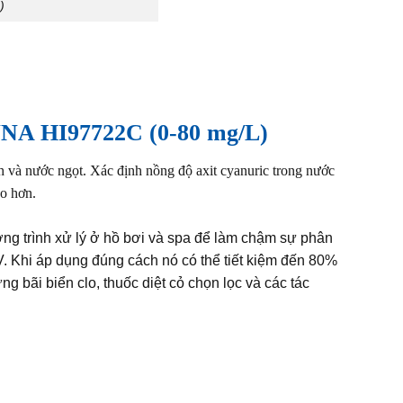
)
HI97722C (0-80 mg/L)
h và nước ngọt. Xác định nồng độ axit cyanuric trong nước
o hơn.
ơng trình xử lý ở hồ bơi và spa để làm chậm sự phân
V. Khi áp dụng đúng cách nó có thể tiết kiệm đến 80%
g bãi biển clo, thuốc diệt cỏ chọn lọc và các tác