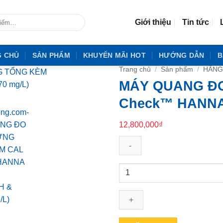
Giới thiệu
Tin tức
G CHỦ
SẢN PHẨM
KHUYẾN MÃI HOT
HƯỚNG DẪN
B
Trang chủ
/
Sản phẩm
/
HÃNG
MÁY QUANG ĐO
Check™ HANNA 
12,800,000
₫
MÁY
QUANG
ĐO
AXIT
CYANURIC