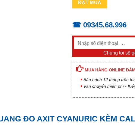
KÈM
ĐẶT MUA
CAL
Check™
HANNA
☎ 09345.68.996
HI97722C
(0-
80
mg/L)
Chúng tôi sẽ gọ
số
lượng
MUA HÀNG ONLINE ĐẢM
Bảo hành 12 tháng trên to
Vận chuyển miễn phí - Kiể
ANG ĐO AXIT CYANURIC KÈM CAL 