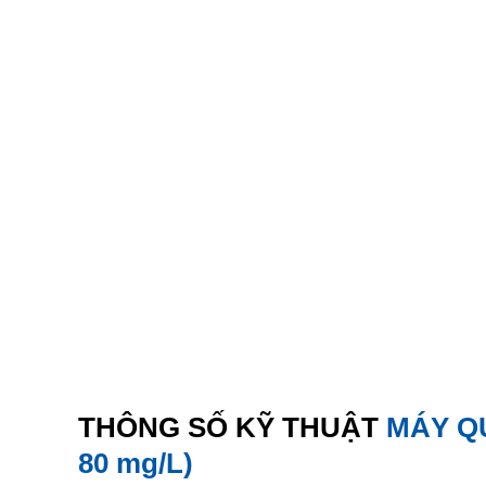
THÔNG SỐ KỸ THUẬT
MÁY QU
80 mg/L)