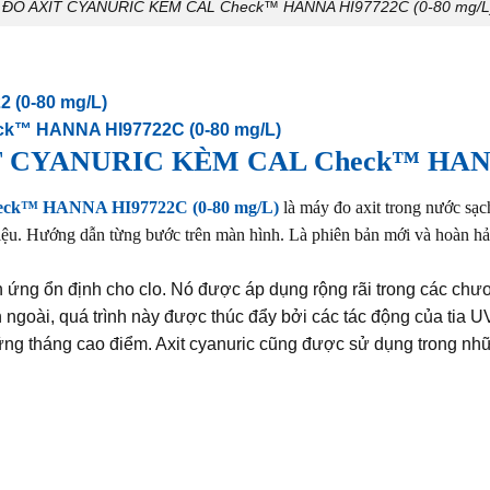
ĐO AXIT CYANURIC KÈM CAL Check™ HANNA HI97722C (0-80 mg/L
(0-80 mg/L)
™ HANNA HI97722C (0-80 mg/L)
CYANURIC KÈM CAL Check™ HANNA 
™ HANNA HI97722C (0-80 mg/L)
là máy đo axit trong nước sạc
iệu. Hướng dẫn từng bước trên màn hình. Là phiên bản mới và hoàn hả
 ứng ổn định cho clo. Nó được áp dụng rộng rãi trong các chư
 ngoài, quá trình này được thúc đẩy bởi các tác động của tia U
ững tháng cao điểm. Axit cyanuric cũng được sử dụng trong nhữn