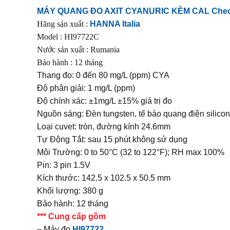
MÁY QUANG ĐO AXIT CYANURIC KÈM CAL Check
Hãng sản xuất :
HANNA Italia
Model : HI97722C
Nước sản xuất : Rumania
Bảo hành : 12 tháng
Thang đo: 0 đến 80 mg/L (ppm) CYA
Độ phân giải: 1 mg/L (ppm)
Độ chính xác: ±1mg/L ±15% giá trị đo
Nguồn sáng: Đèn tungsten, tế bào quang điện silic
Loại cuvet: tròn, đường kính 24.6mm
Tự Động Tắt: sau 15 phút không sử dụng
Môi Trường: 0 to 50°C (32 to 122°F); RH max 100%
Pin: 3 pin 1.5V
Kích thước: 142.5 x 102.5 x 50.5 mm
Khối lượng: 380 g
Bảo hành: 12 tháng
*** Cung cấp gồm
– Máy đo
HI97722