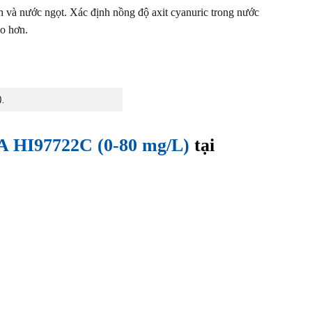
h và nước ngọt. Xác định nồng độ axit cyanuric trong nước
o hơn.
.
I97722C (0-80 mg/L)
tại