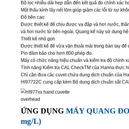
Bộ lọc nhiễu dải hẹp dẫn đến kết quả đo chính xác h
Một thấu kính lấy nét lõm giúp giảm các lỗi từ sự kh
Độ bền cao
Được thiết kế để chịu được va đập và hơi nước, thâ
và hơi nước từ bên ngoài. Quang kế này sử dụng hệ t
Thiết kế nhỏ gọn
Được thiết kế để vừa vặn thoải mái trong bàn tay để
Pin đảm bảo cho hơn 800 phép đo.
Máy có chức năng hiệu chuẩn và kiểm tra độ chính x
Tính năng Kiểm tra CAL CheckTM của Hanna thực hiện
Chỉ cần đưa các cuvet chứa dung dịch chuẩn của Ha
HI97722C cung cấp kèm Bộ dung dịch chuẩn sắt CAL
ỨNG DỤNG
MÁY QUANG ĐO 
mg/L)