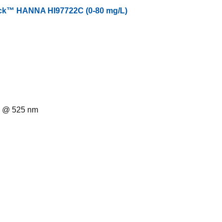
™ HANNA HI97722C (0-80 mg/L)
on @ 525 nm