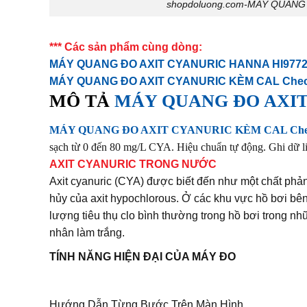
shopdoluong.com-MÁY QUANG 
*** Các sản phẩm cùng dòng:
MÁY QUANG ĐO AXIT CYANURIC HANNA HI97722 
MÁY QUANG ĐO AXIT CYANURIC KÈM CAL Check
MÔ TẢ
MÁY QUANG ĐO AXIT 
MÁY QUANG ĐO AXIT CYANURIC KÈM CAL Check
sạch từ 0 đến 80 mg/L CYA. Hiệu chuẩn tự động. Ghi dữ l
AXIT CYANURIC TRONG NƯỚC
Axit cyanuric (CYA) được biết đến như một chất phản
hủy của axit hypochlorous. Ở các khu vực hồ bơi bên
lượng tiêu thụ clo bình thường trong hồ bơi trong nh
nhân làm trắng.
TÍNH NĂNG HIỆN ĐẠI CỦA MÁY ĐO
Hướng Dẫn Từng Bước Trên Màn Hình