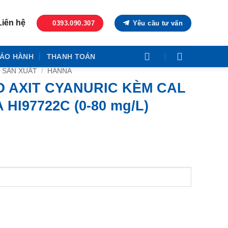
Liên hệ
0393.090.307
Yêu cầu tư vấn
ẢO HÀNH
THANH TOÁN
 SẢN XUẤT
/
HANNA
 AXIT CYANURIC KÈM CAL
HI97722C (0-80 mg/L)