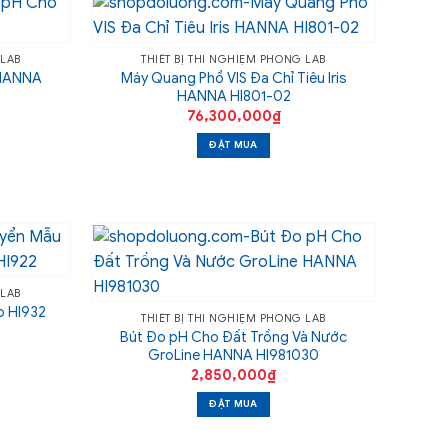
 LAB
THIẾT BỊ THÍ NGHIỆM PHÒNG LAB
 HANNA
Máy Quang Phổ VIS Đa Chỉ Tiêu Iris
HANNA HI801-02
76,300,000
₫
ĐẶT MUA
 LAB
o HI932
THIẾT BỊ THÍ NGHIỆM PHÒNG LAB
Bút Đo pH Cho Đất Trồng Và Nước
GroLine HANNA HI981030
2,850,000
₫
ĐẶT MUA