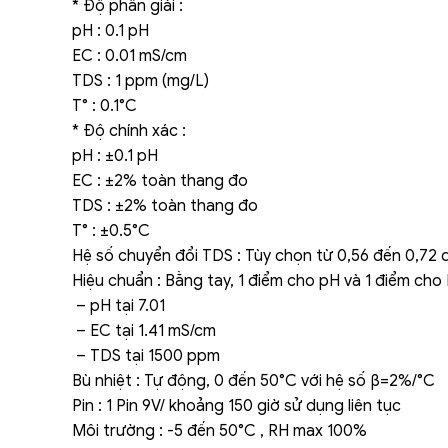
* Độ phân giải :
pH : 0.1 pH
EC : 0.01 mS/cm
TDS : 1 ppm (mg/L)
T° : 0.1°C
* Độ chính xác :
pH : ±0.1 pH
EC : ±2% toàn thang đo
TDS : ±2% toàn thang đo
T° : ±0.5°C
Hệ số chuyển đổi TDS : Tùy chọn từ 0,56 đến 0,72
Hiệu chuẩn : Bằng tay, 1 điểm cho pH và 1 điểm ch
– pH tại 7.01
– EC tại 1.41 mS/cm
– TDS tại 1500 ppm
Bù nhiệt : Tự động, 0 đến 50°C với hệ số β=2%/°C
Pin : 1 Pin 9V/ khoảng 150 giờ sử dụng liên tục
Môi trường : -5 đến 50°C , RH max 100%