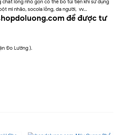
 chất lỏng nhỏ gọn có thể bỏ túi tiện khi sử dụng
 bột mì nhão, socola lỏng, da người, vv…
 shopdoluong.com để được tư
iện Đo Lường ).