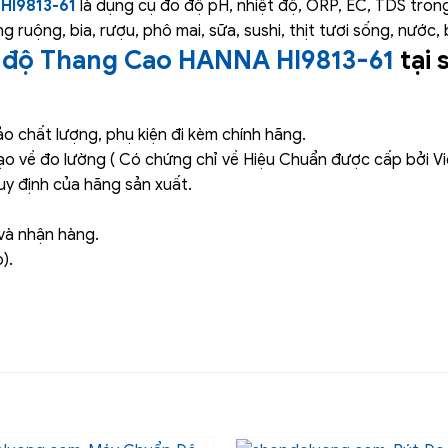
HI9813-61
là dụng cụ đo độ pH, nhiệt độ, ORP, EC, TDS trong
ruộng, bia, rượu, phô mai, sữa, sushi, thịt tươi sống, nước,
 độ Thang Cao HANNA HI9813-61
tại
 chất lượng, phụ kiện đi kèm chính hãng.
ạo về đo lường ( Có chứng chỉ về Hiệu Chuẩn được cấp bởi V
y định của hãng sản xuất.
và nhận hàng.
).