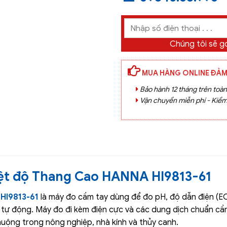
Chúng tôi sẽ gọ
MUA HÀNG ONLINE ĐẢM
Bảo hành 12 tháng trên toà
Vận chuyển miễn phí - Kiểm
ệt độ Thang Cao HANNA HI9813-61
HI9813-61
là máy đo cầm tay dùng để đo pH, độ dẫn điện (EC)
 tự động. Máy đo đi kèm điện cực và các dung dịch chuẩn cần 
uộng trong nông nghiệp, nhà kính và thủy canh.