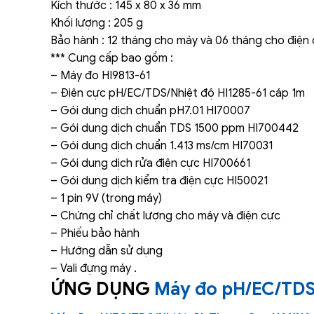
Kích thước : 145 x 80 x 36 mm
Khối lượng : 205 g
Bảo hành : 12 tháng cho máy và 06 tháng cho điện
*** Cung cấp bao gồm :
– Máy đo HI9813-61
– Điện cực pH/EC/TDS/Nhiệt độ HI1285-61 cáp 1m
– Gói dung dịch chuẩn pH7.01 HI70007
– Gói dung dịch chuẩn TDS 1500 ppm HI700442
– Gói dung dịch chuẩn 1.413 ms/cm HI70031
– Gói dung dịch rửa điện cực HI700661
– Gói dung dịch kiểm tra điện cực HI50021
– 1 pin 9V (trong máy)
– Chứng chỉ chất lượng cho máy và điện cực
– Phiếu bảo hành
– Hướng dẫn sử dụng
– Vali đựng máy .
ỨNG DỤNG
Máy đo pH/EC/TDS