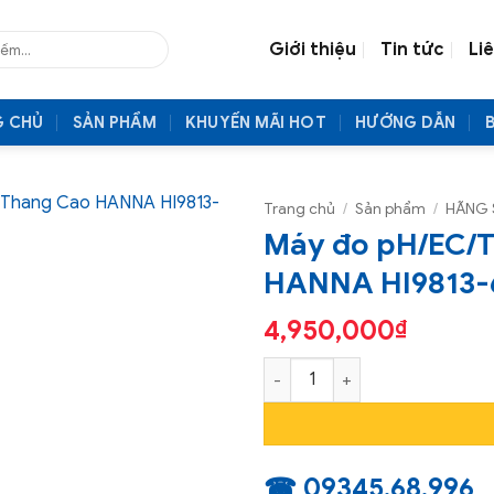
Giới thiệu
Tin tức
Li
G CHỦ
SẢN PHẨM
KHUYẾN MÃI HOT
HƯỚNG DẪN
Trang chủ
/
Sản phẩm
/
HÃNG 
Máy đo pH/EC/T
HANNA HI9813-
4,950,000
₫
Máy đo pH/EC/TDS/Nhiệt độ 
☎ 09345.68.996