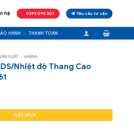
ên hệ
0393.090.307
Yêu cầu tư vấn
BẢO HÀNH
THANH TOÁN
SẢN XUẤT
/
HANNA
DS/Nhiệt độ Thang Cao
61
Thang Cao HANNA HI9813-61 số lượng
ĐẶT MUA