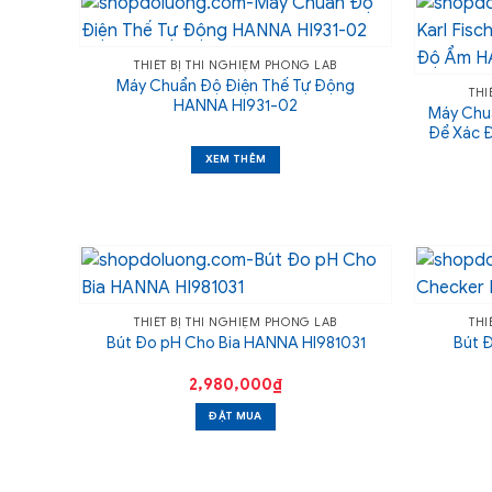
THIẾT BỊ THÍ NGHIỆM PHÒNG LAB
Máy Chuẩn Độ Điện Thế Tự Động
THI
HANNA HI931-02
Máy Chuẩ
Để Xác 
XEM THÊM
THIẾT BỊ THÍ NGHIỆM PHÒNG LAB
THI
Bút Đo pH Cho Bia HANNA HI981031
Bút 
2,980,000
₫
ĐẶT MUA