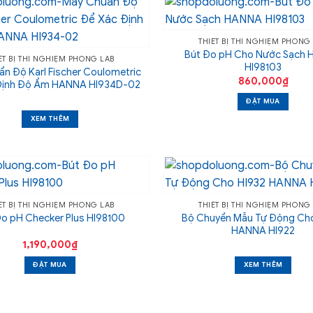
THIẾT BỊ THÍ NGHIỆM PHÒNG
Bút Đo pH Cho Nước Sạch
ẾT BỊ THÍ NGHIỆM PHÒNG LAB
HI98103
n Độ Karl Fischer Coulometric
860,000
₫
Định Độ Ẩm HANNA HI934D-02
ĐẶT MUA
XEM THÊM
ẾT BỊ THÍ NGHIỆM PHÒNG LAB
THIẾT BỊ THÍ NGHIỆM PHÒNG
Bộ Chuyển Mẫu Tự Động Ch
Đo pH Checker Plus HI98100
HANNA HI922
1,190,000
₫
ĐẶT MUA
XEM THÊM