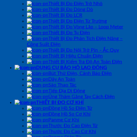
Thiết Bị Đo Điện Trở Nhỏ
Thiết Bị Đo Dòng Dò
Thiết Bị Đo LCR
Thiết Bị Đo Điện Từ Trường
Thiết Bị Đo Vòng Lặp – Loop Meter
Thiết Bị Đo Tụ Điện
Thiết Bị Đo Phân Tích Điện Năng –
Công Suất Điện
Thiết Bị Đo Nội Trở Pin – Ắc Quy
Thiết Bị Hiệu Chuẩn Điện
Thiết Bị Kiểm Tra Độ An Toàn Điện
DỤNG CỤ BẢO HỘ LAO ĐỘNG
Bút Thử Điện, Cảnh Báo Điện
Dây An Toàn
Sào Thao Tác
Tiếp Địa Di Động
Ủng Thảm Găng Tay Cách Điện
THIẾT BỊ ĐO CƠ KHÍ
Đồng Hồ So Điện Tử
Đồng Hồ So Cơ Khí
Panme Cơ Khí
Thước Đo Cao Điện Tử
Thước Đo Cao Cơ Khí