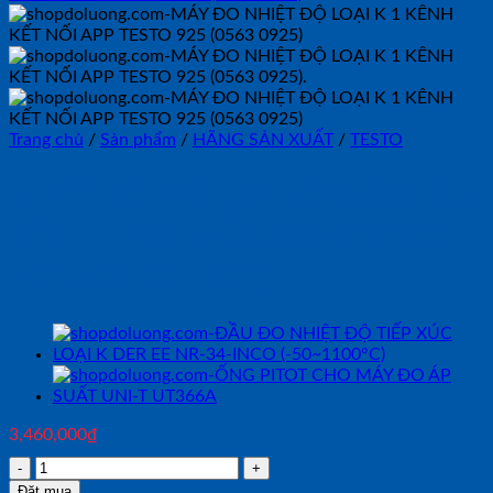
Trang chủ
/
Sản phẩm
/
HÃNG SẢN XUẤT
/
TESTO
MÁY ĐO NHIỆT ĐỘ LOẠI K 1
KÊNH KẾT NỐI APP TESTO
925 (0563 0925)
3,460,000
₫
MÁY
ĐO
Đặt mua