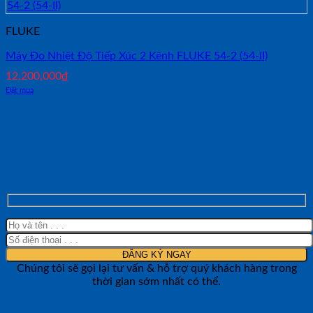
FLUKE
Máy Đo Nhiệt Độ Tiếp Xúc 2 Kênh FLUKE 54-2 (54-II)
12,200,000
₫
Đặt mua
NHẬN TƯ VẤN NHANH TỪ SHOP ĐO
LƯỜNG
Chúng tôi sẽ gọi lại tư vấn & hỗ trợ quý khách hàng trong
thời gian sớm nhất có thể.