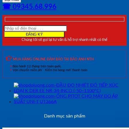
NHIỆT
☎ 09345.68.996
ĐỘ
LOẠI
K
1
KÊNH
KẾT
Chúng tôi sẽ gọi lại tư vấn & hỗ trợ nhanh nhất có thể
NỐI
APP
TESTO
925
MUA HÀNG ONLINE ĐẢM BẢO TẠI BẢO ANH NTH
(0563
Bảo hành 12 tháng trên toàn quốc
0925)
Vận chuyển miễn phí - Kiểm tra hàng mới thanh toán
số
lượng
Danh mục sản phẩm