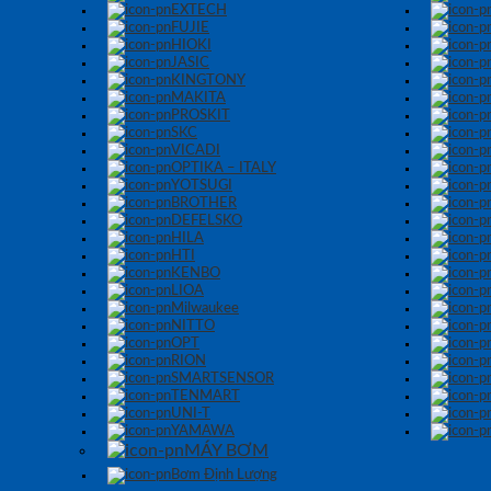
EXTECH
FUJIE
HIOKI
JASIC
KINGTONY
MAKITA
PROSKIT
SKC
VICADI
OPTIKA – ITALY
YOTSUGI
BROTHER
DEFELSKO
HILA
HTI
KENBO
LIOA
Milwaukee
NITTO
OPT
RION
SMARTSENSOR
TENMART
UNI-T
YAMAWA
MÁY BƠM
Bơm Định Lượng