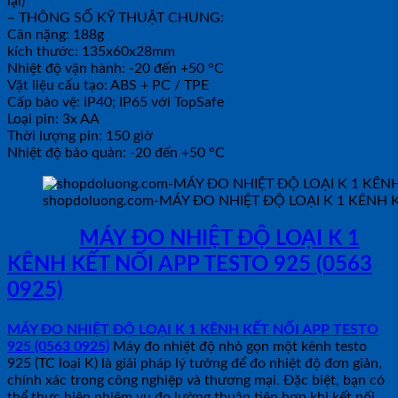
lại)
– THÔNG SỐ KỸ THUẬT CHUNG:
Cân nặng: 188g
kích thước: 135x60x28mm
Nhiệt độ vận hành: -20 đến +50 °C
Vật liệu cấu tạo: ABS + PC / TPE
Cấp bảo vệ: IP40; IP65 với TopSafe
Loại pin: 3x AA
Thời lượng pin: 150 giờ
Nhiệt độ bảo quản: -20 đến +50 °C
shopdoluong.com-MÁY ĐO NHIỆT ĐỘ LOẠI K 1 KÊNH K
MÔ TẢ
MÁY ĐO NHIỆT ĐỘ LOẠI K 1
KÊNH KẾT NỐI APP TESTO 925 (0563
0925)
MÁY ĐO NHIỆT ĐỘ LOẠI K 1 KÊNH KẾT NỐI APP TESTO
925 (0563 0925)
Máy đo nhiệt độ nhỏ gọn một kênh testo
925 (TC loại K) là giải pháp lý tưởng để đo nhiệt độ đơn giản,
chính xác trong công nghiệp và thương mại. Đặc biệt, bạn có
thể thực hiện nhiệm vụ đo lường thuận tiện hơn khi kết nối