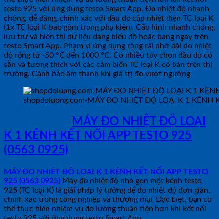
testo 925 với ứng dụng testo Smart App. Đo nhiệt độ nhanh
chóng, dễ dàng, chính xác với đầu đo cặp nhiệt điện TC loại K
(1x TC loại K bao gồm trong phụ kiện). Cấu hình nhanh chóng,
lưu trữ và hiển thị dữ liệu dạng biểu đồ hoặc bảng ngay trên
testo Smart App. Phạm vi ứng dụng rộng rãi nhờ dải đo nhiệt
độ rộng từ -50 °C đến 1000 °C. Có nhiều tùy chọn đầu đo có
sẵn và tương thích với các cảm biến TC loại K có bán trên thị
trường. Cảnh báo âm thanh khi giá trị đo vượt ngưỡng
shopdoluong.com-MÁY ĐO NHIỆT ĐỘ LOẠI K 1 KÊNH KẾ
ỨNG DỤNG
MÁY ĐO NHIỆT ĐỘ LOẠI
K 1 KÊNH KẾT NỐI APP TESTO 925
(0563 0925)
MÁY ĐO NHIỆT ĐỘ LOẠI K 1 KÊNH KẾT NỐI APP TESTO
925 (0563 0925)
Máy đo nhiệt độ nhỏ gọn một kênh testo
925 (TC loại K) là giải pháp lý tưởng để đo nhiệt độ đơn giản,
chính xác trong công nghiệp và thương mại. Đặc biệt, bạn có
thể thực hiện nhiệm vụ đo lường thuận tiện hơn khi kết nối
testo 925 với ứng dụng testo Smart App.