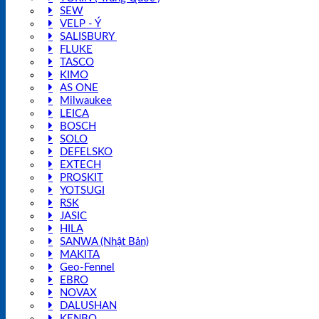
SEW
VELP - Ý
SALISBURY
FLUKE
TASCO
KIMO
AS ONE
Milwaukee
LEICA
BOSCH
SOLO
DEFELSKO
EXTECH
PROSKIT
YOTSUGI
RSK
JASIC
HILA
SANWA (Nhật Bản)
MAKITA
Geo-Fennel
EBRO
NOVAX
DALUSHAN
KENBO