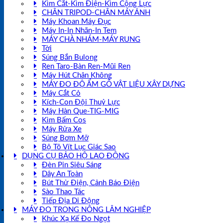
Kìm Cắt-Kìm Điện-Kìm Cộng Lực
CHÂN TRIPOD-CHÂN MÁY ẢNH
Máy Khoan Máy Đục
Máy In-In Nhãn-In Tem
MÁY CHÀ NHÁM-MÁY RUNG
Tời
Súng Bắn Bulong
Ren Taro-Bàn Ren-Mũi Ren
Máy Hút Chân Không
MÁY ĐO ĐỘ ẨM GỖ VẬT LIỆU XÂY DỰNG
Máy Cắt Cỏ
Kích-Con Đội Thuỷ Lực
Máy Hàn Que-TIG-MIG
Kìm Bấm Cos
Máy Rửa Xe
Súng Bơm Mỡ
Bộ Tô Vít Lục Giác Sao
DỤNG CỤ BẢO HỘ LAO ĐỘNG
Đèn Pin Siêu Sáng
Dây An Toàn
Bút Thử Điện, Cảnh Báo Điện
Sào Thao Tác
Tiếp Địa Di Động
MÁY ĐO TRONG NÔNG LÂM NGHIỆP
Khúc Xạ Kế Đo Ngọt