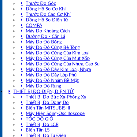
Thước Đo Góc
Đồng Hồ So Cơ Khí
Thước Đo Cao Cơ Khí
Đồng Hồ So Điện Tử
COMPA
Máy Đo Khoảng Cách
Dưỡng Đo - Căn Lá
Máy Đo Độ Bóng
Máy Đo Độ Cứng Bê Tông
Máy Đo Độ Cứng Của Kim Loại
Máy Đo Độ Cứng Của Mút Xốp
Máy Đo Độ Cứng Của Nhựa, Cao Su
Máy Đo Độ Dày Kim Loại, Nhựa
Máy Đo Độ Dày Lớp Phủ
Máy Đo Độ Nhám Bề Mặt
Máy Đo Độ Rung
THIẾT BỊ ĐO ĐIỆN, ĐIỆN TỬ
Thiết Bị Đo Bức Xạ-Phóng Xạ
Thiết Bị Đo Dòng Dò
Biến Tần MITSUBISHI
Máy Hiện Sóng-Oscilloscope
TỐC ĐỘ GIÓ
Thiết Bị Đo LCR
Biến Tần LS
Thiết Bị Đo Tụ Điện