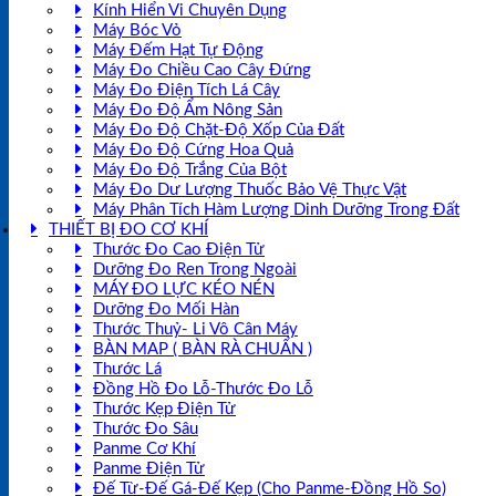
Kính Hiển Vi Chuyên Dụng
Máy Bóc Vỏ
Máy Đếm Hạt Tự Động
Máy Đo Chiều Cao Cây Đứng
Máy Đo Điện Tích Lá Cây
Máy Đo Độ Ẩm Nông Sản
Máy Đo Độ Chặt-Độ Xốp Của Đất
Máy Đo Độ Cứng Hoa Quả
Máy Đo Độ Trắng Của Bột
Máy Đo Dư Lượng Thuốc Bảo Vệ Thực Vật
Máy Phân Tích Hàm Lượng Dinh Dưỡng Trong Đất
THIẾT BỊ ĐO CƠ KHÍ
Thước Đo Cao Điện Tử
Dưỡng Đo Ren Trong Ngoài
MÁY ĐO LỰC KÉO NÉN
Dưỡng Đo Mối Hàn
Thước Thuỷ- Li Vô Cân Máy
BÀN MAP ( BÀN RÀ CHUẨN )
Thước Lá
Đồng Hồ Đo Lỗ-Thước Đo Lỗ
Thước Kẹp Điện Tử
Thước Đo Sâu
Panme Cơ Khí
Panme Điện Tử
Đế Từ-Đế Gá-Đế Kẹp (Cho Panme-Đồng Hồ So)