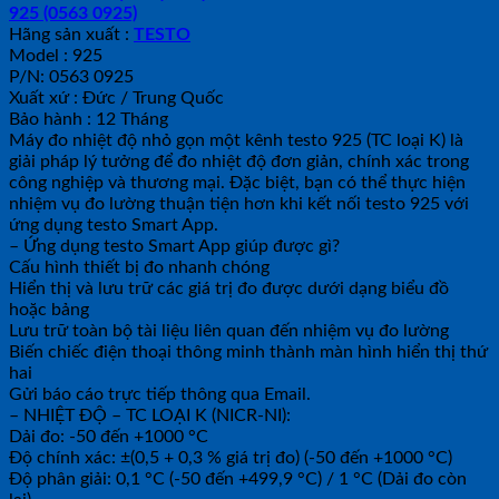
925 (0563 0925)
Hãng sản xuất :
TESTO
Model : 925
P/N: 0563 0925
Xuất xứ : Đức / Trung Quốc
Bảo hành : 12 Tháng
Máy đo nhiệt độ nhỏ gọn một kênh testo 925 (TC loại K) là
giải pháp lý tưởng để đo nhiệt độ đơn giản, chính xác trong
công nghiệp và thương mại. Đặc biệt, bạn có thể thực hiện
nhiệm vụ đo lường thuận tiện hơn khi kết nối testo 925 với
ứng dụng testo Smart App.
– Ứng dụng testo Smart App giúp được gì?
Cấu hình thiết bị đo nhanh chóng
Hiển thị và lưu trữ các giá trị đo được dưới dạng biểu đồ
hoặc bảng
Lưu trữ toàn bộ tài liệu liên quan đến nhiệm vụ đo lường
Biến chiếc điện thoại thông minh thành màn hình hiển thị thứ
hai
Gửi báo cáo trực tiếp thông qua Email.
– NHIỆT ĐỘ – TC LOẠI K (NICR-NI):
Dải đo: -50 đến +1000 °C
Độ chính xác: ±(0,5 + 0,3 % giá trị đo) (-50 đến +1000 °C)
Độ phân giải: 0,1 °C (-50 đến +499,9 °C) / 1 °C (Dải đo còn