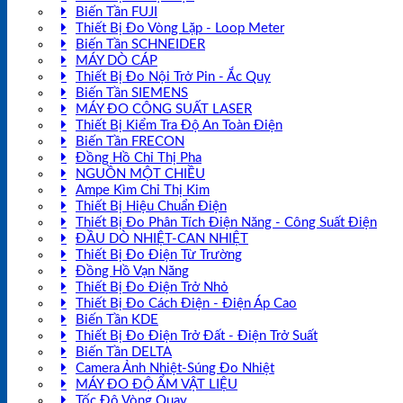
Biến Tần FUJI
Thiết Bị Đo Vòng Lặp - Loop Meter
Biến Tần SCHNEIDER
MÁY DÒ CÁP
Thiết Bị Đo Nội Trở Pin - Ắc Quy
Biến Tần SIEMENS
MÁY ĐO CÔNG SUẤT LASER
Thiết Bị Kiểm Tra Độ An Toàn Điện
Biến Tần FRECON
Đồng Hồ Chỉ Thị Pha
NGUỒN MỘT CHIỀU
Ampe Kìm Chỉ Thị Kim
Thiết Bị Hiệu Chuẩn Điện
Thiết Bị Đo Phân Tích Điện Năng - Công Suất Điện
ĐẦU DÒ NHIỆT-CAN NHIỆT
Thiết Bị Đo Điện Từ Trường
Đồng Hồ Vạn Năng
Thiết Bị Đo Điện Trở Nhỏ
Thiết Bị Đo Cách Điện - Điện Áp Cao
Biến Tần KDE
Thiết Bị Đo Điện Trở Đất - Điện Trở Suất
Biến Tần DELTA
Camera Ảnh Nhiệt-Súng Đo Nhiệt
MÁY ĐO ĐỘ ẨM VẬT LIỆU
Tốc Độ Vòng Quay