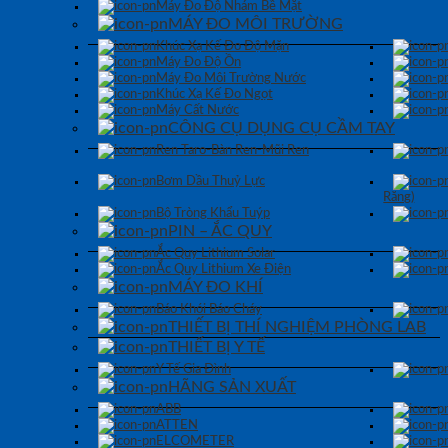
Máy Đo Độ Nhám Bề Mặt
MÁY ĐO MÔI TRƯỜNG
Khúc Xạ Kế Đo Độ Mặn
Máy Đo Độ Ồn
Máy Đo Môi Trường Nước
Khúc Xạ Kế Đo Ngọt
Máy Cất Nước
CÔNG CỤ DỤNG CỤ CẦM TAY
Ren Taro-Bàn Ren-Mũi Ren
Bơm Dầu Thuỷ Lực
Răng)
Bộ Tròng Khẩu Tuýp
PIN – ẮC QUY
Ắc Quy Lithium Solar
Ắc Quy Lithium Xe Điện
MÁY ĐO KHÍ
Báo Khói Báo Cháy
THIẾT BỊ THÍ NGHIỆM PHÒNG LAB
THIẾT BỊ Y TẾ
Y Tế Gia Đình
HÃNG SẢN XUẤT
ABB
ATTEN
ELCOMETER