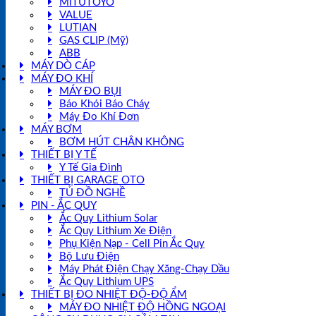
MITUTOYO
VALUE
LUTIAN
GAS CLIP (Mỹ)
ABB
MÁY DÒ CÁP
MÁY ĐO KHÍ
MÁY ĐO BỤI
Báo Khói Báo Cháy
Máy Đo Khí Đơn
MÁY BƠM
BƠM HÚT CHÂN KHÔNG
THIẾT BỊ Y TẾ
Y Tế Gia Đình
THIẾT BỊ GARAGE OTO
TỦ ĐỒ NGHỀ
PIN - ẮC QUY
Ắc Quy Lithium Solar
Ắc Quy Lithium Xe Điện
Phụ Kiện Nạp - Cell Pin Ắc Quy
Bộ Lưu Điện
Máy Phát Điện Chạy Xăng-Chạy Dầu
Ắc Quy Lithium UPS
THIẾT BỊ ĐO NHIỆT ĐỘ-ĐỘ ẨM
MÁY ĐO NHIỆT ĐỘ HỒNG NGOẠI