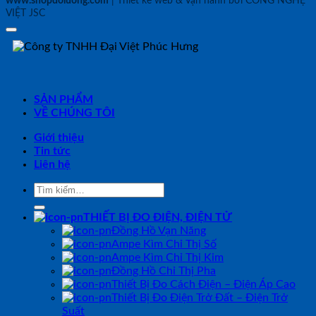
www.shopdoluong.com
| Thiết kế web & Vận hành bởi CÔNG NGHỆ
VIỆT JSC
SẢN PHẨM
VỀ CHÚNG TÔI
Giới thiệu
Tin tức
Liên hệ
Tìm
kiếm:
THIẾT BỊ ĐO ĐIỆN, ĐIỆN TỬ
Đồng Hồ Vạn Năng
Ampe Kìm Chỉ Thị Số
Ampe Kìm Chỉ Thị Kim
Đồng Hồ Chỉ Thị Pha
Thiết Bị Đo Cách Điện – Điện Áp Cao
Thiết Bị Đo Điện Trở Đất – Điện Trở
Suất