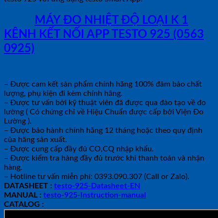
MUA
MÁY ĐO NHIỆT ĐỘ LOẠI K 1
KÊNH KẾT NỐI APP TESTO 925 (0563
0925)
tại shopdoluong.com để được tư
vấn và hỗ trợ giao hàng.
– Được cam kết sản phẩm chính hãng 100% đảm bảo chất
lượng, phụ kiện đi kèm chính hãng.
– Được tư vấn bởi kỹ thuật viên đã được qua đào tạo về đo
lường ( Có chứng chỉ về Hiệu Chuẩn được cấp bởi Viện Đo
Lường ).
– Được bảo hành chính hãng 12 tháng hoặc theo quy định
của hãng sản xuất.
– Được cung cấp đầy đủ CO,CQ nhập khẩu.
– Được kiểm tra hàng đầy đủ trước khi thanh toán và nhận
hàng.
– Hotline tư vấn miễn phí: 0393.090.307 (Call or Zalo).
DATASHEET :
testo-925-Datasheet-EN
MANUAL :
testo-925-Instruction-manual
CATALOG :