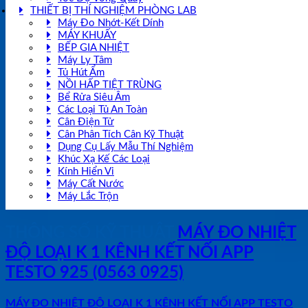
THIẾT BỊ THÍ NGHIỆM PHÒNG LAB
Máy Đo Nhớt-Kết Dính
MÁY KHUẤY
BẾP GIA NHIỆT
Máy Ly Tâm
Tủ Hút Ẩm
NỒI HẤP TIỆT TRÙNG
Bể Rửa Siêu Âm
Các Loại Tủ An Toàn
Cân Điện Tử
Cân Phân Tích Cân Kỹ Thuật
Dụng Cụ Lấy Mẫu Thí Nghiệm
Khúc Xạ Kế Các Loại
Kính Hiển Vi
Máy Cất Nước
Máy Lắc Trộn
THÔNG SỐ KỸ THUẬT
MÁY ĐO NHIỆT
ĐỘ LOẠI K 1 KÊNH KẾT NỐI APP
TESTO 925 (0563 0925)
MÁY ĐO NHIỆT ĐỘ LOẠI K 1 KÊNH KẾT NỐI APP TESTO