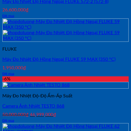
Máy Đo Nhiệt Độ Hồng Ngoại FLUKE 572-2 (572-II)
26,600,000
₫
Đặt mua
FLUKE
Máy Đo Nhiệt Độ Hồng Ngoại FLUKE 59 MAX (350 °C)
1,950,000
₫
Đặt mua
-6%
Máy Đo Nhiệt Độ-Độ Ẩm-Áp Suất
Camera Ảnh Nhiệt TESTO 868
Giá
Giá
50,000,000
₫
46,999,000
₫
gốc
hiện
Đặt mua
là:
tại