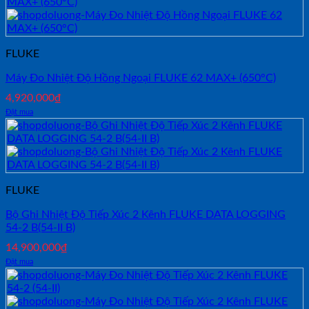
50,000,000₫.
là:
46,999,000₫.
FLUKE
Máy Đo Nhiệt Độ Hồng Ngoại FLUKE 62 MAX+ (650°C)
4,920,000
₫
Đặt mua
FLUKE
Bộ Ghi Nhiệt Độ Tiếp Xúc 2 Kênh FLUKE DATA LOGGING
54-2 B(54-II B)
14,900,000
₫
Đặt mua