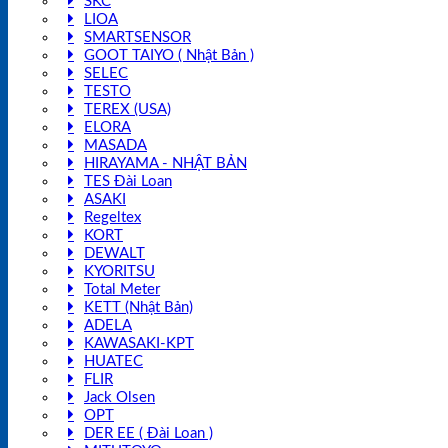
SKC
LIOA
SMARTSENSOR
GOOT TAIYO ( Nhật Bản )
SELEC
TESTO
TEREX (USA)
ELORA
MASADA
HIRAYAMA - NHẬT BẢN
TES Đài Loan
ASAKI
Regeltex
KORT
DEWALT
KYORITSU
Total Meter
KETT (Nhật Bản)
ADELA
KAWASAKI-KPT
HUATEC
FLIR
Jack Olsen
OPT
DER EE ( Đài Loan )