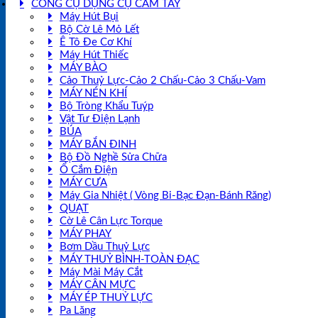
CÔNG CỤ DỤNG CỤ CẦM TAY
Máy Hút Bụi
Bộ Cờ Lê Mỏ Lết
Ê Tô Đe Cơ Khí
Máy Hút Thiếc
MÁY BÀO
Cảo Thuỷ Lực-Cảo 2 Chấu-Cảo 3 Chấu-Vam
MÁY NÉN KHÍ
Bộ Tròng Khẩu Tuýp
Vật Tư Điện Lạnh
BÚA
MÁY BẮN ĐINH
Bộ Đồ Nghề Sửa Chữa
Ổ Cắm Điện
MÁY CƯA
Máy Gia Nhiệt ( Vòng Bi-Bạc Đạn-Bánh Răng)
QUẠT
Cờ Lê Cân Lực Torque
MÁY PHAY
Bơm Dầu Thuỷ Lực
MÁY THUỶ BÌNH-TOÀN ĐẠC
Máy Mài Máy Cắt
MÁY CÂN MỰC
MÁY ÉP THUỶ LỰC
Pa Lăng