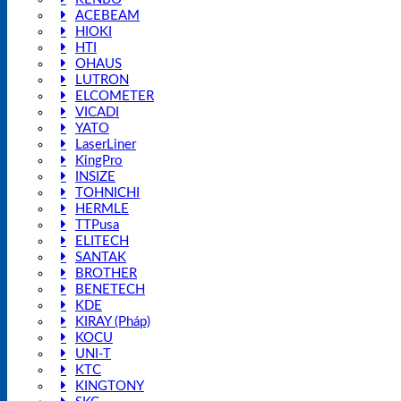
ACEBEAM
HIOKI
HTI
OHAUS
LUTRON
ELCOMETER
VICADI
YATO
LaserLiner
KingPro
INSIZE
TOHNICHI
HERMLE
TTPusa
ELITECH
SANTAK
BROTHER
BENETECH
KDE
KIRAY (Pháp)
KOCU
UNI-T
KTC
KINGTONY