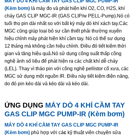
MÁY DÒ 4 KHÍ CẦM TAY GAS CLIP MGC PUMP-IR
(Kèm bơm)
là máy đo và phát hiện khí O2, CO, H2S, khí
cháy GAS CLIP MGC-IR (GAS CLIP/w PELL-Pump).Nó có
tuổi thọ pin dài nhất so với bất kỳ máy dò khí xách tay.Các
MGC cũng giúp loại bỏ sự cần thiết phải thường xuyên
hiệu chỉnh máy phát hiện khí cầm tay. Nó có thể sư dụng
12 tháng mà không cần hiệu chỉnh. Điều đó tiết kiệm thời
gian và tăng hiệu quả.Nó sử dụng công suất thấp công
nghệ ảnh số liệu để phát hiện ra các chất khí dễ cháy
(LEL). Thay vì tháo pin với công nghệ pellistor cổ xưa, các
MGC sử dụng một nguồn IR. Điều này tiết kiệm điện năng,
do đó pin kéo dài và kéo dài và kéo dài.
ỨNG DỤNG
MÁY DÒ 4 KHÍ CẦM TAY
GAS CLIP MGC PUMP-IR (Kèm bơm)
MÁY DÒ 4 KHÍ CẦM TAY GAS CLIP MGC PUMP-IR
(Kèm bơm)
phù hợp với cá
c
kỹ thuật viên chuyên sửa