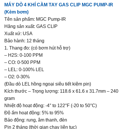
MÁY DÒ 4 KHÍ CẦM TAY GAS CLIP MGC PUMP-IR
(Kèm bơm)
Tên sản phẩm: MGC Pump-IR
Hãng sản xuất: GAS CLIP
Xuất xứ: USA
Bảo hành: 12 tháng
1. Thang đo: (có bơm hút hỗ trợ)
– H2S: 0-100 PPM
– CO: 0-500 PPM
– LEL: 0-100% LEL
– O2: 0-30%
(Đầu dò LEL hồng ngoại siêu tiết kiệm pin)
Kích thước – Trọng lượng: 118.6 x 61.6 x 31.7mm – 240
gram
Nhiệt độ hoạt động: -4° to 122°F (-20 to 50°C)
Độ ẩm hoạt động: 5% to 95%
Báo động: rung, âm thanh, đèn
Pin 2 tháng (thời gian chạy liên tục)