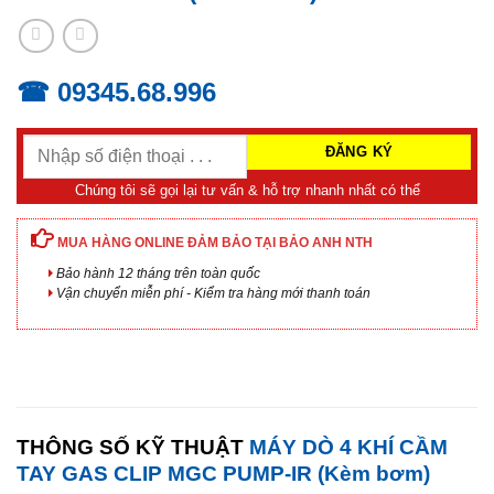
☎ 09345.68.996
Chúng tôi sẽ gọi lại tư vấn & hỗ trợ nhanh nhất có thể
MUA HÀNG ONLINE ĐẢM BẢO TẠI BẢO ANH NTH
Bảo hành 12 tháng trên toàn quốc
Vận chuyển miễn phí - Kiểm tra hàng mới thanh toán
THÔNG SỐ KỸ THUẬT
MÁY DÒ 4 KHÍ CẦM
TAY GAS CLIP MGC PUMP-IR (Kèm bơm)