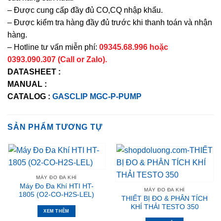
– Được cung cấp đầy đủ CO,CQ nhập khẩu.
– Được kiểm tra hàng đầy đủ trước khi thanh toán và nhận
hàng.
– Hotline tư vấn miễn phí:
09345.68.996 hoặc
0393.090.307 (Call or Zalo).
DATASHEET :
MANUAL :
CATALOG :
GASCLIP MGC-P-PUMP
SẢN PHẨM TƯƠNG TỰ
MÁY ĐO ĐA KHÍ
Máy Đo Đa Khí HTI HT-
MÁY ĐO ĐA KHÍ
1805 (O2-CO-H2S-LEL)
THIẾT BỊ ĐO & PHÂN TÍCH
KHÍ THẢI TESTO 350
XEM THÊM