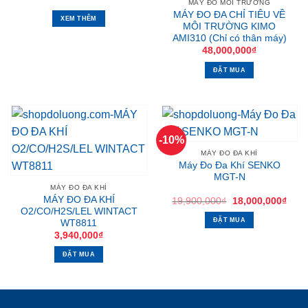
MÁY ĐO MÔI TRƯỜNG
MÁY ĐO ĐA CHỈ TIÊU VỀ
XEM THÊM
MÔI TRƯỜNG KIMO
AMI310 (Chỉ có thân máy)
48,000,000
₫
ĐẶT MUA
-10%
MÁY ĐO ĐA KHÍ
Máy Đo Đa Khí SENKO
MGT-N
MÁY ĐO ĐA KHÍ
MÁY ĐO ĐA KHÍ
Giá
Giá
19,900,000
₫
18,000,000
₫
gốc
hiện
O2/CO/H2S/LEL WINTACT
là:
tại
ĐẶT MUA
WT8811
19,900,000₫.
là:
3,940,000
₫
18,0
ĐẶT MUA