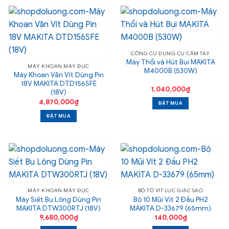
CÔNG CỤ DỤNG CỤ CẦM TAY
Máy Thổi và Hút Bụi MAKITA
MÁY KHOAN MÁY ĐỤC
M4000B (530W)
Máy Khoan Vặn Vít Dùng Pin
18V MAKITA DTD156SFE
1,040,000
₫
(18V)
4,870,000
₫
ĐẶT MUA
ĐẶT MUA
MÁY KHOAN MÁY ĐỤC
BỘ TÔ VÍT LỤC GIÁC SAO
Máy Siết Bu Lông Dùng Pin
Bộ 10 Mũi Vít 2 Đầu PH2
MAKITA DTW300RTJ (18V)
MAKITA D-33679 (65mm)
9,680,000
₫
140,000
₫