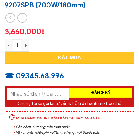
9207SPB (700W/180mm)
5,660,000
₫
MÁY CHÀ NHÁM ĐÁNH BÓNG MAKITA 9207SPB (700W/180mm)
ĐẶT MUA
☎ 09345.68.996
Chúng tôi sẽ gọi lại tư vấn & hỗ trợ nhanh nhất có thể
MUA HÀNG ONLINE ĐẢM BẢO TẠI BẢO ANH NTH
Bảo hành 12 tháng trên toàn quốc
Vận chuyển miễn phí - Kiểm tra hàng mới thanh toán