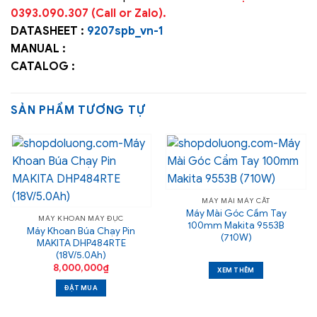
0393.090.307 (Call or Zalo).
DATASHEET :
9207spb_vn-1
MANUAL :
CATALOG :
SẢN PHẨM TƯƠNG TỰ
MÁY MÀI MÁY CẮT
Máy Mài Góc Cầm Tay
MÁY KHOAN MÁY ĐỤC
100mm Makita 9553B
Máy Khoan Búa Chạy Pin
(710W)
MAKITA DHP484RTE
(18V/5.0Ah)
8,000,000
₫
XEM THÊM
ĐẶT MUA