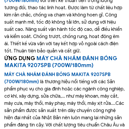
(700W/180mm)
với thiết kế thuận tiện trọng lượng
tương đối, thao tác linh hoạt. Được làm từ chất liệu hợp
kim rắn chắc, chống va chạm và không hoen gỉ. Công
suất mạnh mẽ, tốc độ không tải lớn, sử dụng với hiệu
suất cao. Năng suất vận hành tốc độ cao, dễ điều khiển
và kiểm soát. Chống trượt, chống rung, hoạt động êm
ái. Thiết kế vừa vặn với tay kết hợp vỏ ngoài cách điện
tốt. Thuận tiện bảo quản và cất giữ.
ỨNG DỤNG
MÁY CHÀ NHÁM ĐÁNH BÓNG
MAKITA 9207SPB (700W/180mm)
MÁY CHÀ NHÁM ĐÁNH BÓNG MAKITA 9207SPB
(700W/180mm)
là thương hiệu nổi tiếng với các Sản
phẩm phục vụ cho gia đình hoặc các ngành công nghiệp,
cơ khí, xây dựng, sửa chữa,… như máy khoan, máy cắt,
máy cưa, máy thổi, máy phay, máy thổi, máy xịt rửa….Các
sản phẩm được sản xuất trên dây chuyền công nghệ
hiện đại nhất của Nhật Bản nên luôn mang lại những sản
phẩm đáng tin cậy. Với chất lượng tiêu chuẩn Châu Âu và