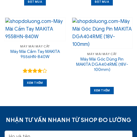
ĐẶT MUA
ĐẶT MUA
MÁY MÀI MÁY CẮT
Máy Mài Cầm Tay MAKITA
MÁY MÀI MÁY CẮT
9556HN-840W
Máy Mài Góc Dùng Pin
MAKITA DGA404RME (18V-
100mm)
Được
xếp hạng
XEM THÊM
4.07
5
XEM THÊM
sao
NHẬN TƯ VẤN NHANH TỪ SHOP ĐO LƯỜNG