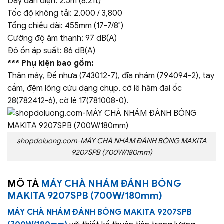
Dây dẫn điện: 2.5m (8.2ft)
Tốc độ không tải: 2,000 / 3,800
Tổng chiều dài: 455mm (17-7/8″)
Cường độ âm thanh: 97 dB(A)
Độ ồn áp suất: 86 dB(A)
*** Phụ kiện bao gồm:
Thân máy, Đế nhựa (743012-7), đĩa nhám (794094-2), tay
cầm, đệm lông cừu dạng chụp, cờ lê hãm đai ốc
28(782412-6), cờ lê 17(781008-0).
shopdoluong.com-MÁY CHÀ NHÁM ĐÁNH BÓNG MAKITA
9207SPB (700W/180mm)
MÔ TẢ
MÁY CHÀ NHÁM ĐÁNH BÓNG
MAKITA 9207SPB (700W/180mm)
MÁY CHÀ NHÁM ĐÁNH BÓNG MAKITA 9207SPB