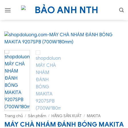
Bỏ
qua
nội
dung
Trang chủ
/
Sản phẩm
/
HÃNG SẢN XUẤT
/
MAKITA
MÁY CHÀ NHÁM ĐÁNH BÓNG MAKITA