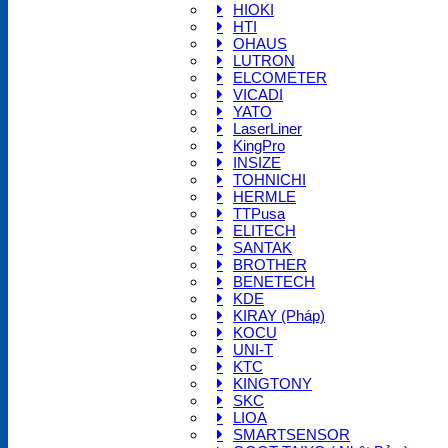
HIOKI
HTI
OHAUS
LUTRON
ELCOMETER
VICADI
YATO
LaserLiner
KingPro
INSIZE
TOHNICHI
HERMLE
TTPusa
ELITECH
SANTAK
BROTHER
BENETECH
KDE
KIRAY (Pháp)
KOCU
UNI-T
KTC
KINGTONY
SKC
LIOA
SMARTSENSOR