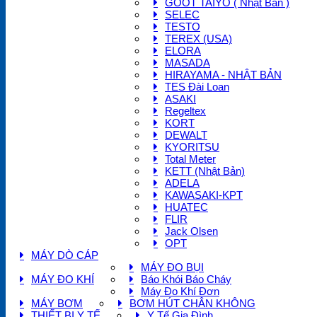
GOOT TAIYO ( Nhật Bản )
SELEC
TESTO
TEREX (USA)
ELORA
MASADA
HIRAYAMA - NHẬT BẢN
TES Đài Loan
ASAKI
Regeltex
KORT
DEWALT
KYORITSU
Total Meter
KETT (Nhật Bản)
ADELA
KAWASAKI-KPT
HUATEC
FLIR
Jack Olsen
OPT
MÁY DÒ CÁP
MÁY ĐO BỤI
MÁY ĐO KHÍ
Báo Khói Báo Cháy
Máy Đo Khí Đơn
MÁY BƠM
BƠM HÚT CHÂN KHÔNG
THIẾT BỊ Y TẾ
Y Tế Gia Đình