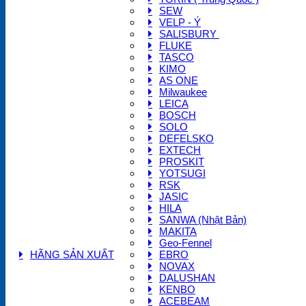
SEW
VELP - Ý
SALISBURY
FLUKE
TASCO
KIMO
AS ONE
Milwaukee
LEICA
BOSCH
SOLO
DEFELSKO
EXTECH
PROSKIT
YOTSUGI
RSK
JASIC
HILA
SANWA (Nhật Bản)
MAKITA
Geo-Fennel
HÃNG SẢN XUẤT
EBRO
NOVAX
DALUSHAN
KENBO
ACEBEAM