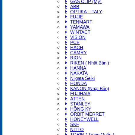
GAS CLIP (Mỹ)
ABB
OPTIKA - ITALY
FUJIE
TENMART
YAMAWA
WINTACT
VISION
PCE
HACH
CAMRY
RION
RIKEN ( Nhật Bản )
HANNA
NAKATA
Niigata Seiki
HONDA
KANON (Nhật Bản)
FUJIHAIA
ATTEN
STANLEY
HỒNG KÝ
ORBIT MERRET
HONEYWELL
SKF
NITTO
TORIN ( Trung Quốc )