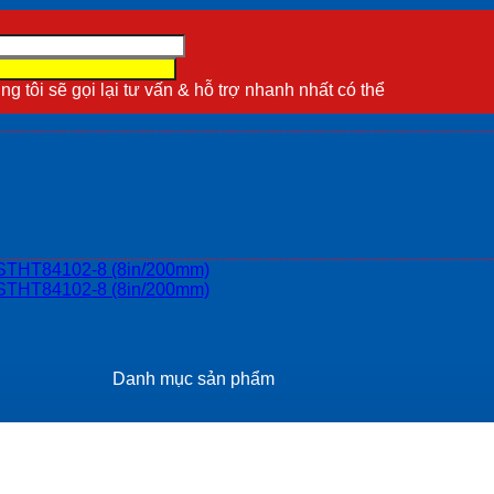
g tôi sẽ gọi lại tư vấn & hỗ trợ nhanh nhất có thể
Danh mục sản phẩm