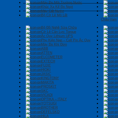
Máy Đo Môi Trường Nước
Khúc Xạ Kế Đo Ngọt
Máy Cất Nước
Bộ Cờ Lê Mỏ Lết
Chấu-Vam
Bộ Đồ Nghề Sửa Chữa
Cờ Lê Cân Lực Torque
Ắc Quy Lithium UPS
Phụ Kiện Nạp – Cell Pin Ắc Quy
Máy Đo Khí Đơn
ABB
ATTEN
ELCOMETER
EXTECH
FUJIE
HIOKI
JASIC
KINGTONY
MAKITA
PROSKIT
SKC
VICADI
OPTIKA – ITALY
YOTSUGI
BROTHER
DEFELSKO
HILA