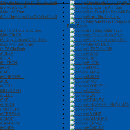
Máy Đo Nhiệt Độ-Độ Ẩm-Áp Suất
Máy Đo pH-Nhiệt Độ-Độ
Bể Rửa Siêu Âm
Các Loại Tủ An Toàn
Máy Lắc Trộn
Ren Taro-Bàn Ren-Mũi R
Cảo Thuỷ Lực-Cảo 2 Chấu-Cảo 3
Bơm Dầu Thuỷ Lực
Máy Gia Nhiệt ( Vòng Bi-
Bánh Răng)
Bộ Tô Vít Lục Giác Sao
Bộ Tròng Khẩu Tuýp
Máy Cắt Cỏ
Ắc Quy Lithium Solar
Ắc Quy Lithium Viễn Thông
Ắc Quy Lithium Xe Điện
Báo Khói Báo Cháy
Máy Đo Đa Khí
Y Tế Gia Đình
Y Tế Thẩm Mỹ
ADELA
ASAKI
BOSCH
EBRO
ELITECH
ELORA
FLIR
FLUKE
HACH
HANNA
HONEYWELL
INSIZE
KDE
KIMO
KOCU
KYORITSU
MITUTOYO
NOVAX
SELEC
SEW
SKF
STANLEY
VISION
HIRAYAMA – NHẬT BẢN
TOHNICHI
YATO
ACEBEAM
AS ONE
CAMRY
DALUSHAN
Geo-Fennel
HERMLE
HONDA
HỒNG KÝ