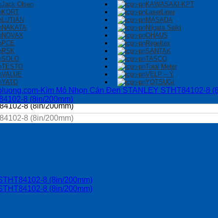
Jack Olsen
KAWASAKI-KPT
KORT
LaserLiner
LUTIAN
MASADA
NAKATA
Niigata Seiki
NOVAX
OHAUS
PCE
Regeltex
RSK
SANTAK
SOLO
TASCO
TESTO
Total Meter
VALUE
VELP – Ý
YATO
YOTSUGI
LEY STHT84101-8 (6in/170m