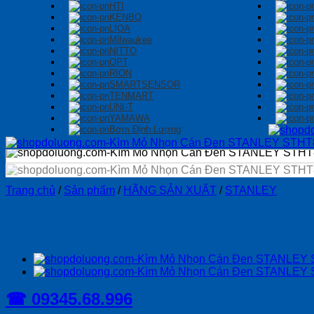
HTI
KENBO
LIOA
Milwaukee
NITTO
OPT
RION
SMARTSENSOR
TENMART
UNI-T
YAMAWA
Bơm Định Lượng
Trang chủ
/
Sản phẩm
/
HÃNG SẢN XUẤT
/
STANLEY
Kìm Mỏ Nhọn Cán Đen STAN
☎ 09345.68.996