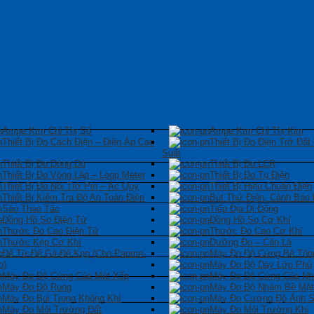
Ampe Kìm Chỉ Thị Số
Ampe Kìm Chỉ Thị Kim
Thiết Bị Đo Cách Điện – Điện Áp Cao
Thiết Bị Đo Điện Trở Đất
Suất
Thiết Bị Đo Dòng Dò
Thiết Bị Đo LCR
Thiết Bị Đo Vòng Lặp – Loop Meter
Thiết Bị Đo Tụ Điện
Thiết Bị Đo Nội Trở Pin – Ắc Quy
Thiết Bị Hiệu Chuẩn Điện
Thiết Bị Kiểm Tra Độ An Toàn Điện
Bút Thử Điện, Cảnh Báo 
Sào Thao Tác
Tiếp Địa Di Động
Đồng Hồ So Điện Tử
Đồng Hồ So Cơ Khí
Thước Đo Cao Điện Tử
Thước Đo Cao Cơ Khí
Thước Kẹp Cơ Khí
Dưỡng Đo – Căn Lá
Đế Từ-Đế Gá-Đế Kẹp (Cho Panme-
Máy Đo Độ Cứng Bê Tôn
o)
Máy Đo Độ Dày Lớp Phủ
Máy Đo Độ Cứng Của Mút Xốp
Máy Đo Độ Cứng Của Nh
Máy Đo Độ Rung
Máy Đo Độ Nhám Bề Mặt
Máy Đo Bụi Trong Không Khí
Máy Đo Cường Độ Ánh 
Máy Đo Môi Trường Đất
Máy Đo Môi Trường Khí