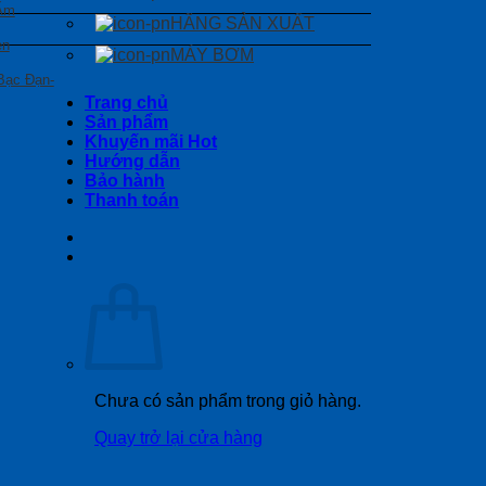
 Ẩm
HÃNG SẢN XUẤT
en
MÁY BƠM
Bạc Đạn-
Trang chủ
Sản phẩm
Khuyến mãi Hot
Hướng dẫn
Bảo hành
Thanh toán
Chưa có sản phẩm trong giỏ hàng.
Quay trở lại cửa hàng