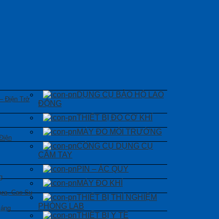
DỤNG CỤ BẢO HỘ LAO
 – Điện Trở
ĐỘNG
THIẾT BỊ ĐO CƠ KHÍ
MÁY ĐO MÔI TRƯỜNG
Điện
CÔNG CỤ DỤNG CỤ
CẦM TAY
PIN – ẮC QUY
g
MÁY ĐO KHÍ
ựa, Cao Su
THIẾT BỊ THÍ NGHIỆM
PHÒNG LAB
Sáng
THIẾT BỊ Y TẾ