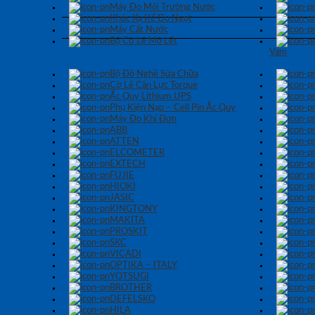
Máy Đo Môi Trường Nước
Khúc Xạ Kế Đo Ngọt
Máy Cất Nước
Bộ Cờ Lê Mỏ Lết
Vam
Bộ Đồ Nghề Sửa Chữa
Cờ Lê Cân Lực Torque
Ắc Quy Lithium UPS
Phụ Kiện Nạp – Cell Pin Ắc Quy
Máy Đo Khí Đơn
ABB
ATTEN
ELCOMETER
EXTECH
FUJIE
HIOKI
JASIC
KINGTONY
MAKITA
PROSKIT
SKC
VICADI
OPTIKA – ITALY
YOTSUGI
BROTHER
DEFELSKO
HILA