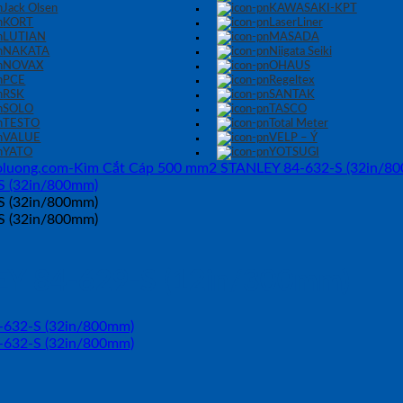
Jack Olsen
KAWASAKI-KPT
KORT
LaserLiner
LUTIAN
MASADA
NAKATA
Niigata Seiki
NOVAX
OHAUS
PCE
Regeltex
RSK
SANTAK
SOLO
TASCO
TESTO
Total Meter
VALUE
VELP – Ý
YATO
YOTSUGI
Y 84-629-S (12in/300mm)