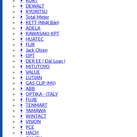
KORT
DEWALT
KYORITSU
Total Meter
KETT (Nhật Bản)
ADELA
KAWASAKI-KPT
HUATEC
FLIR
Jack Olsen
OPT
DER EE ( Đài Loan )
MITUTOYO
VALUE
LUTIAN
GAS CLIP (Mỹ)
ABB
OPTIKA - ITALY
FUJIE
TENMART
YAMAWA
WINTACT
VISION
PCE
HACH