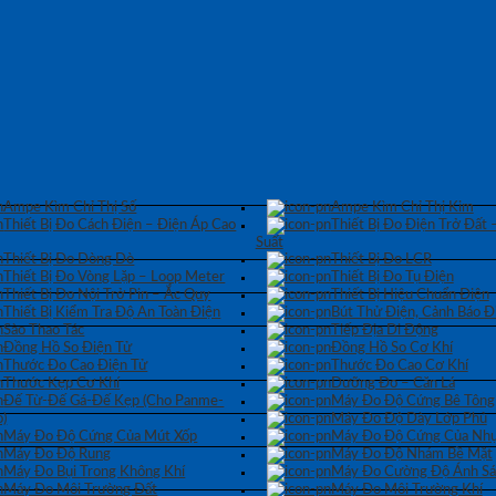
Ampe Kìm Chỉ Thị Số
Ampe Kìm Chỉ Thị Kim
Thiết Bị Đo Cách Điện – Điện Áp Cao
Thiết Bị Đo Điện Trở Đất 
Suất
Thiết Bị Đo Dòng Dò
Thiết Bị Đo LCR
Thiết Bị Đo Vòng Lặp – Loop Meter
Thiết Bị Đo Tụ Điện
Thiết Bị Đo Nội Trở Pin – Ắc Quy
Thiết Bị Hiệu Chuẩn Điện
Thiết Bị Kiểm Tra Độ An Toàn Điện
Bút Thử Điện, Cảnh Báo Đ
Sào Thao Tác
Tiếp Địa Di Động
Đồng Hồ So Điện Tử
Đồng Hồ So Cơ Khí
Thước Đo Cao Điện Tử
Thước Đo Cao Cơ Khí
Thước Kẹp Cơ Khí
Dưỡng Đo – Căn Lá
Đế Từ-Đế Gá-Đế Kẹp (Cho Panme-
Máy Đo Độ Cứng Bê Tông
)
Máy Đo Độ Dày Lớp Phủ
Máy Đo Độ Cứng Của Mút Xốp
Máy Đo Độ Cứng Của Nhự
Máy Đo Độ Rung
Máy Đo Độ Nhám Bề Mặt
Máy Đo Bụi Trong Không Khí
Máy Đo Cường Độ Ánh S
Máy Đo Môi Trường Đất
Máy Đo Môi Trường Khí