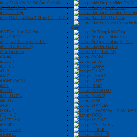
Máy Đo Nhiệt Độ-Độ Ẩm-Áp Suất
Máy Đo pH-Nhiệt Độ-Độ
Bể Rửa Siêu Âm
Các Loại Tủ An Toàn
Máy Lắc Trộn
Ren Taro-Bàn Ren-Mũi Re
Cảo Thuỷ Lực-Cảo 2 Chấu-Cảo 3 Chấu-
Bơm Dầu Thuỷ Lực
Máy Gia Nhiệt ( Vòng Bi-
Răng)
Bộ Tô Vít Lục Giác Sao
Bộ Tròng Khẩu Tuýp
Máy Cắt Cỏ
Ắc Quy Lithium Solar
Ắc Quy Lithium Viễn Thông
Ắc Quy Lithium Xe Điện
Báo Khói Báo Cháy
Máy Đo Đa Khí
Y Tế Gia Đình
Y Tế Thẩm Mỹ
ADELA
ASAKI
BOSCH
EBRO
ELITECH
ELORA
FLIR
FLUKE
HACH
HANNA
HONEYWELL
INSIZE
KDE
KIMO
KOCU
KYORITSU
MITUTOYO
NOVAX
SELEC
SEW
SKF
STANLEY
VISION
HIRAYAMA – NHẬT BẢN
TOHNICHI
YATO
ACEBEAM
AS ONE
CAMRY
DALUSHAN
Geo-Fennel
HERMLE
HONDA
HỒNG KÝ