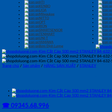
HTI
KENBO
LIOA
Milwaukee
NITTO
OPT
RION
SMARTSENSOR
TENMART
UNI-T
YAMAWA
Bơm Định Lượng
Trang chủ
/
Sản phẩm
/
HÃNG SẢN XUẤT
/
STANLEY
Kìm Cắt Cáp 125 mm2 STANLE
☎ 09345.68.996