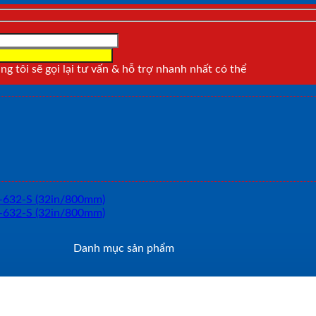
g tôi sẽ gọi lại tư vấn & hỗ trợ nhanh nhất có thể
Danh mục sản phẩm