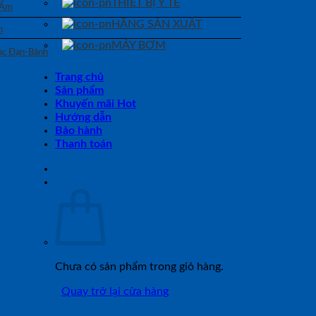
THIẾT BỊ Y TẾ
 Ẩm
HÃNG SẢN XUẤT
n
MÁY BƠM
Bạc Đạn-Bánh
Trang chủ
Sản phẩm
Khuyến mãi Hot
Hướng dẫn
Bảo hành
Thanh toán
Chưa có sản phẩm trong giỏ hàng.
Quay trở lại cửa hàng