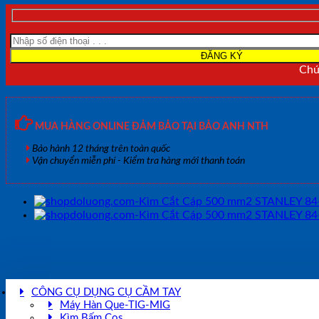
Chún
MUA HÀNG ONLINE ĐẢM BẢO TẠI BẢO ANH NTH
Bảo hành 12 tháng trên toàn quốc
Vận chuyển miễn phí - Kiểm tra hàng mới thanh toán
CÔNG CỤ DỤNG CỤ CẦM TAY
Máy Hàn Que-TIG-MIG
Kìm Bấm Cos