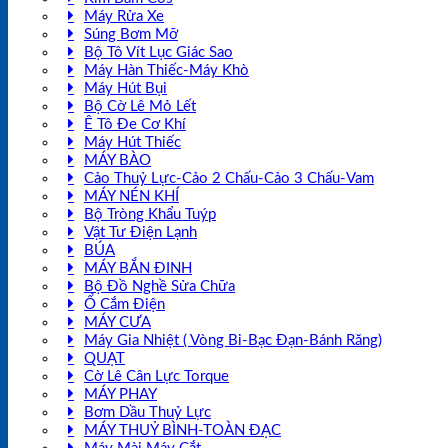
Máy Rửa Xe
Súng Bơm Mỡ
Bộ Tô Vít Lục Giác Sao
Máy Hàn Thiếc-Máy Khò
Máy Hút Bụi
Bộ Cờ Lê Mỏ Lết
Ê Tô Đe Cơ Khí
Máy Hút Thiếc
MÁY BÀO
Cảo Thuỷ Lực-Cảo 2 Chấu-Cảo 3 Chấu-Vam
MÁY NÉN KHÍ
Bộ Tròng Khẩu Tuýp
Vật Tư Điện Lạnh
BÚA
MÁY BẮN ĐINH
Bộ Đồ Nghề Sửa Chữa
Ổ Cắm Điện
MÁY CƯA
Máy Gia Nhiệt ( Vòng Bi-Bạc Đạn-Bánh Răng)
QUẠT
Cờ Lê Cân Lực Torque
MÁY PHAY
Bơm Dầu Thuỷ Lực
MÁY THUỶ BÌNH-TOÀN ĐẠC