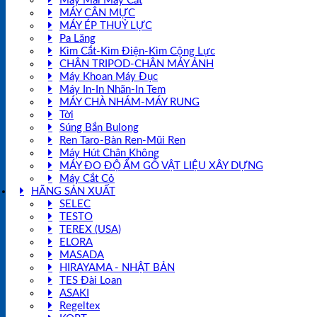
Máy Mài Máy Cắt
MÁY CÂN MỰC
MÁY ÉP THUỶ LỰC
Pa Lăng
Kìm Cắt-Kìm Điện-Kìm Cộng Lực
CHÂN TRIPOD-CHÂN MÁY ẢNH
Máy Khoan Máy Đục
Máy In-In Nhãn-In Tem
MÁY CHÀ NHÁM-MÁY RUNG
Tời
Súng Bắn Bulong
Ren Taro-Bàn Ren-Mũi Ren
Máy Hút Chân Không
MÁY ĐO ĐỘ ẨM GỖ VẬT LIỆU XÂY DỰNG
Máy Cắt Cỏ
HÃNG SẢN XUẤT
SELEC
TESTO
TEREX (USA)
ELORA
MASADA
HIRAYAMA - NHẬT BẢN
TES Đài Loan
ASAKI
Regeltex