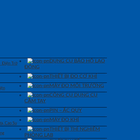
DỤNG CỤ BẢO HỘ LAO
– Điện Trở
ĐỘNG
THIẾT BỊ ĐO CƠ KHÍ
MÁY ĐO MÔI TRƯỜNG
iện
CÔNG CỤ DỤNG CỤ
CẦM TAY
PIN – ẮC QUY
MÁY ĐO KHÍ
a, Cao Su
THIẾT BỊ THÍ NGHIỆM
áng
PHÒNG LAB