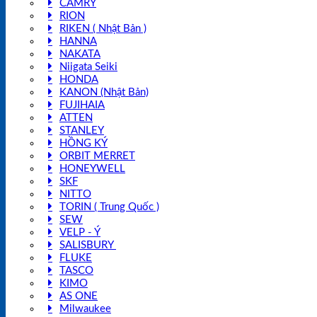
CAMRY
RION
RIKEN ( Nhật Bản )
HANNA
NAKATA
Niigata Seiki
HONDA
KANON (Nhật Bản)
FUJIHAIA
ATTEN
STANLEY
HỒNG KÝ
ORBIT MERRET
HONEYWELL
SKF
NITTO
TORIN ( Trung Quốc )
SEW
VELP - Ý
SALISBURY
FLUKE
TASCO
KIMO
AS ONE
Milwaukee