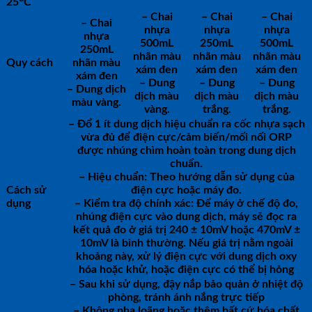
25
C
– Chai
– Chai
– Chai
– Chai
nhựa
nhựa
nhựa
nhựa
500mL
250mL
500mL
250mL
nhãn màu
nhãn màu
nhãn màu
Quy cách
nhãn màu
xám đen
xám đen
xám đen
xám đen
– Dung
– Dung
– Dung
– Dung dịch
dịch màu
dịch màu
dịch màu
màu vàng.
vàng.
trắng.
trắng.
– Đổ 1 ít dung dịch hiệu chuẩn ra cốc nhựa sạch
vừa đủ để điện cực/cảm biến/mối nối ORP
được nhúng chìm hoàn toàn trong dung dịch
chuẩn.
– Hiệu chuẩn: Theo hướng dẫn sử dụng của
Cách sử
điện cực hoặc máy đo.
dụng
– Kiểm tra độ chính xác: Để máy ở chế độ đo,
nhúng điện cực vào dung dịch, máy sẽ đọc ra
kết quả đo ở giá trị 240 ± 10mV hoặc 470mV ±
10mV là bình thường. Nếu giá trị nằm ngoài
khoảng này, xử lý điện cực với dung dịch oxy
hóa hoặc khử, hoặc điện cực có thể bị hỏng
– Sau khi sử dụng, đậy nắp bảo quản ở nhiệt độ
phòng, tránh ánh nắng trực tiếp
– Không pha loãng hoặc thêm bất cứ hóa chất