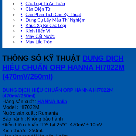
Các Loại Tủ An Toàn
Cân Điện Tử
Cân Phân Tích Cân Kỹ Thuật
Dụng Cụ Lấy Mẫu Thí Nghiệm
Khúc Xạ Kế Các Loại
Kính Hiển Vi
Máy Cất Nước
Máy Lắc Trộn
THÔNG SỐ KỸ THUẬT
DUNG DỊCH
HIỆU CHUẨN ORP HANNA HI7022M
(470mV/250ml)
DUNG DỊCH HIỆU CHUẨN ORP HANNA HI7022M
(470mV/250ml)
Hãng sản xuất :
HANNA Italia
Model : HI7022M
Nước sản xuất : Rumania
Bảo hành : Không bảo hành
Điểm hiệu chuẩn TDS tại 25°C: 470mV ± 10mV
Kích thước: 250mL