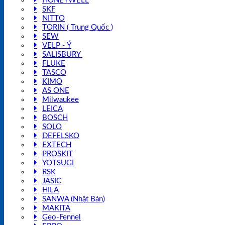
HONEYWELL
SKF
NITTO
TORIN ( Trung Quốc )
SEW
VELP - Ý
SALISBURY
FLUKE
TASCO
KIMO
AS ONE
Milwaukee
LEICA
BOSCH
SOLO
DEFELSKO
EXTECH
PROSKIT
YOTSUGI
RSK
JASIC
HILA
SANWA (Nhật Bản)
MAKITA
Geo-Fennel