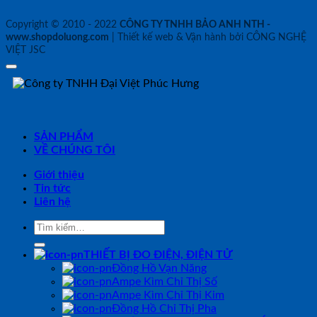
Copyright © 2010 - 2022
CÔNG TY TNHH BẢO ANH NTH -
www.shopdoluong.com
| Thiết kế web & Vận hành bởi CÔNG NGHỆ
VIỆT JSC
SẢN PHẨM
VỀ CHÚNG TÔI
Giới thiệu
Tin tức
Liên hệ
Tìm
kiếm:
THIẾT BỊ ĐO ĐIỆN, ĐIỆN TỬ
Đồng Hồ Vạn Năng
Ampe Kìm Chỉ Thị Số
Ampe Kìm Chỉ Thị Kim
Đồng Hồ Chỉ Thị Pha