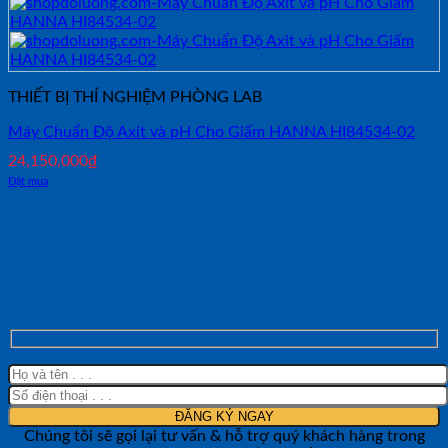
THIẾT BỊ THÍ NGHIỆM PHÒNG LAB
Máy Chuẩn Độ Axit và pH Cho Giấm HANNA HI84534-02
24,150,000
₫
Đặt mua
NHẬN TƯ VẤN NHANH TỪ SHOP ĐO
LƯỜNG
Chúng tôi sẽ gọi lại tư vấn & hỗ trợ quý khách hàng trong