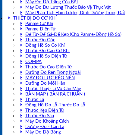
Máy Đo Độ Trắng Của Bột
Máy Đo Dư Lượng Thuốc Bảo Vệ Thực Vật
Máy Phân Tích Hàm Lượng Dinh Dưỡng Trong Đất
THIẾT BỊ ĐO CƠ KHÍ
Panme Cơ Khí
Panme Điện Tử
Đế Từ-Đế Gá-Đế Kẹp (Cho Panme-Đồng Hồ So)
Thước Đo Góc
Đồng Hồ So Cơ Khí
Thước Đo Cao Cơ Khí
Đồng Hồ So Điện Tử
COMPA
Thước Đo Cao Điện Tử
Dưỡng Đo Ren Trong Ngoài
MÁY ĐO LỰC KÉO NÉN
Dưỡng Đo Mối Hàn
Thước Thuỷ- Li Vô Cân Máy
BÀN MAP ( BÀN RÀ CHUẨN )
Thước Lá
Đồng Hồ Đo Lỗ-Thước Đo Lỗ
Thước Kẹp Điện Tử
Thước Đo Sâu
Máy Đo Khoảng Cách
Dưỡng Đo - Căn Lá
Máy Đo Độ Bóng