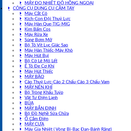
MÁY ĐO NHIỆT ĐỘ HỒNG NGOẠI
CÔNG CỤ DỤNG CỤ CẦM TAY
Máy Cắt Cỏ
Kích-Con Đội Thuỷ Lực
Máy Hàn Que-TIG-MIG
Kìm Bấm Cos
Máy Rửa Xe
Súng Bơm Mỡ
Bộ Tô Vít Lục Giác Sao
Máy Hàn Thiếc-Máy Khò
Máy Hút Bụi
Bộ Cờ Lê Mỏ Lết
Ê Tô Đe Cơ Khí
Máy Hút Thiếc
MÁY BÀO
Cảo Thuỷ Lực-Cảo 2 Chấu-Cảo 3 Chấu-Vam
MÁY NÉN KHÍ
Bộ Tròng Khẩu Tuýp
Vật Tư Điện Lạnh
BÚA
MÁY BẮN ĐINH
Bộ Đồ Nghề Sửa Chữa
Ổ Cắm Điện
MÁY CƯA
Máy Gia Nhiệt ( Vòng Bi-Bạc Đạn-Bánh Răng)