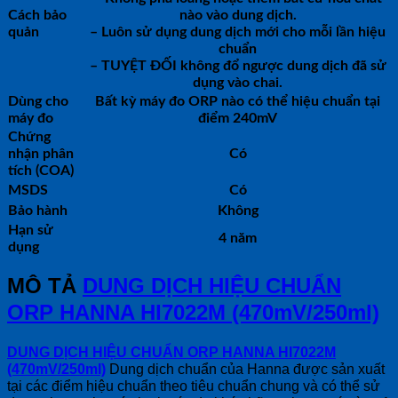
Cách bảo
nào vào dung dịch.
quản
– Luôn sử dụng dung dịch mới cho mỗi lần hiệu
chuẩn
– TUYỆT ĐỐI không đổ ngược dung dịch đã sử
dụng vào chai.
Dùng cho
Bất kỳ máy đo ORP nào có thể hiệu chuẩn tại
máy đo
điểm 240mV
Chứng
nhận phân
Có
tích (COA)
MSDS
Có
Bảo hành
Không
Hạn sử
4 năm
dụng
MÔ TẢ
DUNG DỊCH HIỆU CHUẨN
ORP HANNA HI7022M (470mV/250ml)
DUNG DỊCH HIỆU CHUẨN ORP HANNA HI7022M
(470mV/250ml)
Dung dịch chuẩn của Hanna được sản xuất
tại các điểm hiệu chuẩn theo tiêu chuẩn chung và có thể sử