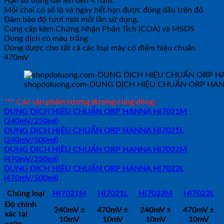
Hạn sử dụng dài lên đến 4 năm.
Mỗi chai có số lô và ngày hết hạn được đóng dấu trên đó
Đảm bảo độ tươi mới mỗi lần sử dụng.
Cung cấp kèm Chứng Nhận Phân Tích (COA) và MSDS
Dung dịch có màu trắng
Dùng được cho tất cả các loại máy có điểm hiệu chuẩn
470mV
shopdoluong.com-DUNG DỊCH HIỆU CHUẨN ORP HAN
*** Các sản phẩm tương đương cùng dòng:
DUNG DỊCH HIỆU CHUẨN ORP HANNA HI7021M
(240mV/250ml)
DUNG DỊCH HIỆU CHUẨN ORP HANNA HI7021L
(240mV/500ml)
DUNG DỊCH HIỆU CHUẨN ORP HANNA HI7022M
(470mV/250ml)
DUNG DỊCH HIỆU CHUẨN ORP HANNA HI7022L
(470mV/500ml)
Chủng loại
HI7021M
HI7021L
HI7022M
HI7022L
Độ chính
240mV ±
470mV ±
240mV ±
470mV ±
xác tại
10mV
10mV
10mV
10mV
o