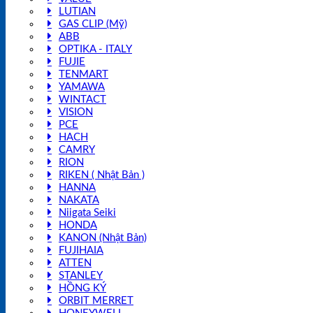
LUTIAN
GAS CLIP (Mỹ)
ABB
OPTIKA - ITALY
FUJIE
TENMART
YAMAWA
WINTACT
VISION
PCE
HACH
CAMRY
RION
RIKEN ( Nhật Bản )
HANNA
NAKATA
Niigata Seiki
HONDA
KANON (Nhật Bản)
FUJIHAIA
ATTEN
STANLEY
HỒNG KÝ
ORBIT MERRET