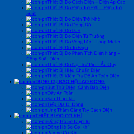
Thiết Bị Đo Cách Điện – Điện Áp Cao
Thiết Bị Đo Điện Trở Đất – Điện Trở
Suất
Thiết Bị Đo Điện Trở Nhỏ
Thiết Bị Đo Dòng Dò
Thiết Bị Đo LCR
Thiết Bị Đo Điện Từ Trường
Thiết Bị Đo Vòng Lặp – Loop Meter
Thiết Bị Đo Tụ Điện
Thiết Bị Đo Phân Tích Điện Năng –
Công Suất Điện
Thiết Bị Đo Nội Trở Pin – Ắc Quy
Thiết Bị Hiệu Chuẩn Điện
Thiết Bị Kiểm Tra Độ An Toàn Điện
DỤNG CỤ BẢO HỘ LAO ĐỘNG
Bút Thử Điện, Cảnh Báo Điện
Dây An Toàn
Sào Thao Tác
Tiếp Địa Di Động
Ủng Thảm Găng Tay Cách Điện
THIẾT BỊ ĐO CƠ KHÍ
Đồng Hồ So Điện Tử
Đồng Hồ So Cơ Khí
Panme Cơ Khí