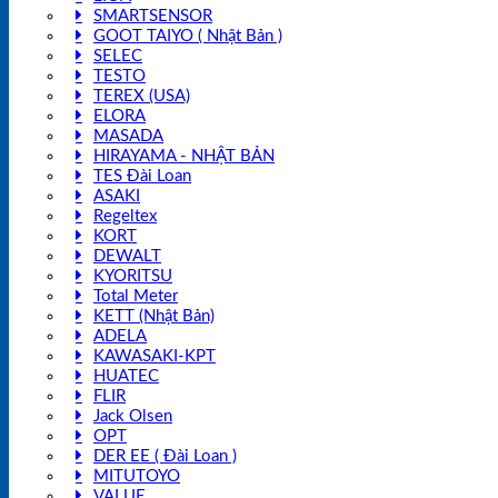
SMARTSENSOR
GOOT TAIYO ( Nhật Bản )
SELEC
TESTO
TEREX (USA)
ELORA
MASADA
HIRAYAMA - NHẬT BẢN
TES Đài Loan
ASAKI
Regeltex
KORT
DEWALT
KYORITSU
Total Meter
KETT (Nhật Bản)
ADELA
KAWASAKI-KPT
HUATEC
FLIR
Jack Olsen
OPT
DER EE ( Đài Loan )
MITUTOYO
VALUE