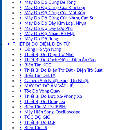
Máy Đo Độ Cứng Bê Tông
Máy Đo Độ Cứng Của Kim Loại
Máy Đo Độ Cứng Của Mút Xốp
Máy Đo Độ Cứng Của Nhựa, Cao Su
Máy Đo Độ Dày Kim Loại, Nhựa
Máy Đo Độ Dày Lớp Phủ
Máy Đo Độ Nhám Bề Mặt
Máy Đo Độ Rung
THIẾT BỊ ĐO ĐIỆN, ĐIỆN TỬ
Đồng Hồ Vạn Năng
Thiết Bị Đo Điện Trở Nhỏ
Thiết Bị Đo Cách Điện - Điện Áp Cao
Biến Tần KDE
Thiết Bị Đo Điện Trở Đất - Điện Trở Suất
Biến Tần DELTA
Camera Ảnh Nhiệt-Súng Đo Nhiệt
MÁY ĐO ĐỘ ẨM VẬT LIỆU
Tốc Độ Vòng Quay
Thiết Bị Đo Bức Xạ-Phóng Xạ
Thiết Bị Đo Dòng Dò
Biến Tần MITSUBISHI
Máy Hiện Sóng-Oscilloscope
TỐC ĐỘ GIÓ
Thiết Bị Đo LCR
Biến Tần LS