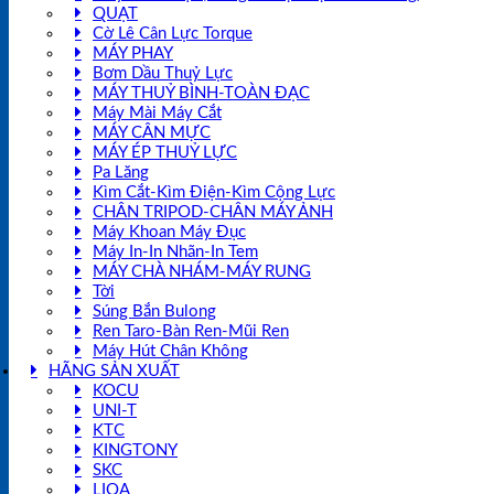
QUẠT
Cờ Lê Cân Lực Torque
MÁY PHAY
Bơm Dầu Thuỷ Lực
MÁY THUỶ BÌNH-TOÀN ĐẠC
Máy Mài Máy Cắt
MÁY CÂN MỰC
MÁY ÉP THUỶ LỰC
Pa Lăng
Kìm Cắt-Kìm Điện-Kìm Cộng Lực
CHÂN TRIPOD-CHÂN MÁY ẢNH
Máy Khoan Máy Đục
Máy In-In Nhãn-In Tem
MÁY CHÀ NHÁM-MÁY RUNG
Tời
Súng Bắn Bulong
Ren Taro-Bàn Ren-Mũi Ren
Máy Hút Chân Không
HÃNG SẢN XUẤT
KOCU
UNI-T
KTC
KINGTONY
SKC
LIOA