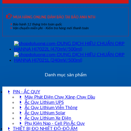
MUA HÀNG ONLINE ĐẢM BẢO TẠI BẢO ANH NTH
Bảo hành 12 tháng trên toàn quốc
Vận chuyển miễn phí - Kiểm tra hàng mới thanh toán
Danh mục sản phẩm
PIN - ẮC QUY
Máy Phát Điện Chạy Xăng-Chạy Dầu
Ắc Quy Lithium UPS
Ắc Quy Lithium Viễn Thông
Ắc Quy Lithium Solar
Ắc Quy Lithium Xe Điện
Phụ Kiện Nạp - Cell Pin Ắc Quy
THIẾT BỊ ĐO NHIỆT ĐỘ-ĐỘ ẨM