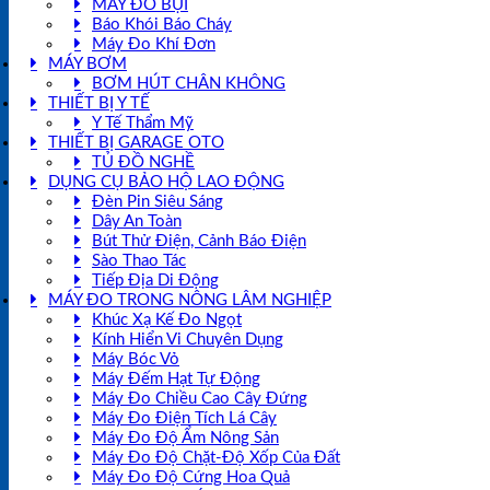
MÁY ĐO BỤI
Báo Khói Báo Cháy
Máy Đo Khí Đơn
MÁY BƠM
BƠM HÚT CHÂN KHÔNG
THIẾT BỊ Y TẾ
Y Tế Thẩm Mỹ
THIẾT BỊ GARAGE OTO
TỦ ĐỒ NGHỀ
DỤNG CỤ BẢO HỘ LAO ĐỘNG
Đèn Pin Siêu Sáng
Dây An Toàn
Bút Thử Điện, Cảnh Báo Điện
Sào Thao Tác
Tiếp Địa Di Động
MÁY ĐO TRONG NÔNG LÂM NGHIỆP
Khúc Xạ Kế Đo Ngọt
Kính Hiển Vi Chuyên Dụng
Máy Bóc Vỏ
Máy Đếm Hạt Tự Động
Máy Đo Chiều Cao Cây Đứng
Máy Đo Điện Tích Lá Cây
Máy Đo Độ Ẩm Nông Sản
Máy Đo Độ Chặt-Độ Xốp Của Đất
Máy Đo Độ Cứng Hoa Quả