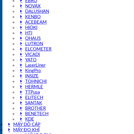
EBRO
NOVAX
DALUSHAN
KENBO
ACEBEAM
HIOKI
HTI
OHAUS
LUTRON
ELCOMETER
VICADI
YATO
LaserLiner
KingPro
INSIZE
TOHNICHI
HERMLE
TTPusa
ELITECH
SANTAK
BROTHER
BENETECH
KDE
MÁY DÒ CÁP
MÁY ĐO KHÍ