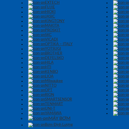
EXTECH
FUJIE
HIOKI
JASIC
KINGTONY
MAKITA
PROSKIT
SKC
VICADI
OPTIKA – ITALY
YOTSUGI
BROTHER
DEFELSKO
HILA
HTI
KENBO
LIOA
Milwaukee
NITTO
OPT
RION
SMARTSENSOR
TENMART
UNI-T
YAMAWA
MÁY BƠM
Bơm Định Lượng