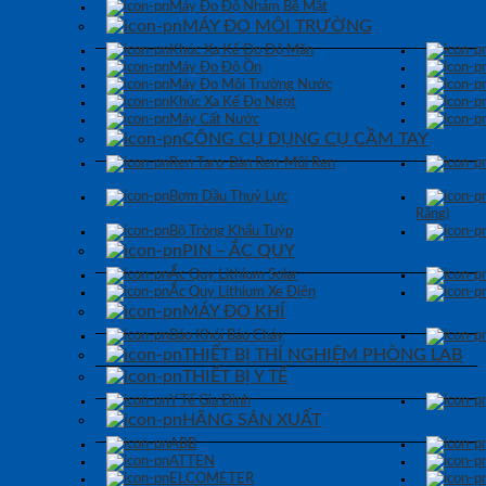
Máy Đo Độ Nhám Bề Mặt
MÁY ĐO MÔI TRƯỜNG
Khúc Xạ Kế Đo Độ Mặn
Máy Đo Độ Ồn
Máy Đo Môi Trường Nước
Khúc Xạ Kế Đo Ngọt
Máy Cất Nước
CÔNG CỤ DỤNG CỤ CẦM TAY
Ren Taro-Bàn Ren-Mũi Ren
Bơm Dầu Thuỷ Lực
Răng)
Bộ Tròng Khẩu Tuýp
PIN – ẮC QUY
Ắc Quy Lithium Solar
Ắc Quy Lithium Xe Điện
MÁY ĐO KHÍ
Báo Khói Báo Cháy
THIẾT BỊ THÍ NGHIỆM PHÒNG LAB
THIẾT BỊ Y TẾ
Y Tế Gia Đình
HÃNG SẢN XUẤT
ABB
ATTEN
ELCOMETER