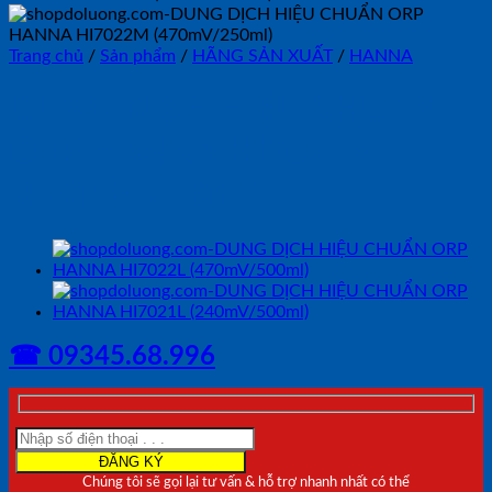
Trang chủ
/
Sản phẩm
/
HÃNG SẢN XUẤT
/
HANNA
DUNG DỊCH HIỆU CHUẨN
ORP HANNA HI7022M
(470mV/250ml)
☎ 09345.68.996
Chúng tôi sẽ gọi lại tư vấn & hỗ trợ nhanh nhất có thể