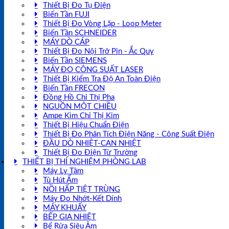
Thiết Bị Đo Tụ Điện
Biến Tần FUJI
Thiết Bị Đo Vòng Lặp - Loop Meter
Biến Tần SCHNEIDER
MÁY DÒ CÁP
Thiết Bị Đo Nội Trở Pin - Ắc Quy
Biến Tần SIEMENS
MÁY ĐO CÔNG SUẤT LASER
Thiết Bị Kiểm Tra Độ An Toàn Điện
Biến Tần FRECON
Đồng Hồ Chỉ Thị Pha
NGUỒN MỘT CHIỀU
Ampe Kìm Chỉ Thị Kim
Thiết Bị Hiệu Chuẩn Điện
Thiết Bị Đo Phân Tích Điện Năng - Công Suất Điện
ĐẦU DÒ NHIỆT-CAN NHIỆT
Thiết Bị Đo Điện Từ Trường
THIẾT BỊ THÍ NGHIỆM PHÒNG LAB
Máy Ly Tâm
Tủ Hút Ẩm
NỒI HẤP TIỆT TRÙNG
Máy Đo Nhớt-Kết Dính
MÁY KHUẤY
BẾP GIA NHIỆT
Bể Rửa Siêu Âm