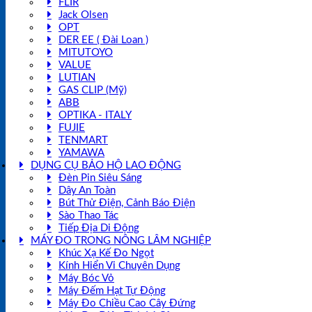
FLIR
Jack Olsen
OPT
DER EE ( Đài Loan )
MITUTOYO
VALUE
LUTIAN
GAS CLIP (Mỹ)
ABB
OPTIKA - ITALY
FUJIE
TENMART
YAMAWA
DỤNG CỤ BẢO HỘ LAO ĐỘNG
Đèn Pin Siêu Sáng
Dây An Toàn
Bút Thử Điện, Cảnh Báo Điện
Sào Thao Tác
Tiếp Địa Di Động
MÁY ĐO TRONG NÔNG LÂM NGHIỆP
Khúc Xạ Kế Đo Ngọt
Kính Hiển Vi Chuyên Dụng
Máy Bóc Vỏ
Máy Đếm Hạt Tự Động
Máy Đo Chiều Cao Cây Đứng