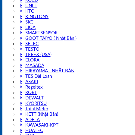
KOCU
UNI-T
KTC
KINGTONY
SKC
LIOA
SMARTSENSOR
GOOT TAIYO ( Nhật Bản )
SELEC
TESTO
TEREX (USA)
ELORA
MASADA
HIRAYAMA - NHẬT BẢN
TES Đài Loan
ASAKI
Regeltex
KORT
DEWALT
KYORITSU
Total Meter
KETT (Nhật Bản)
ADELA
KAWASAKI-KPT
HUATEC