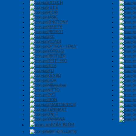
EXTECH
FUJIE
HIOKI
JASIC
KINGTONY
MAKITA
PROSKIT
SKC
VICADI
OPTIKA – ITALY
YOTSUGI
BROTHER
DEFELSKO
HILA
HTI
KENBO
LIOA
Milwaukee
NITTO
OPT
RION
SMARTSENSOR
TENMART
UNI-T
YAMAWA
MÁY BƠM
Bơm Định Lượng