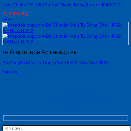
Máy Chuẩn Độ Mini Sulfua Dioxit Trong Rượu HI84500-2
24,150,000
₫
Đặt mua
THIẾT BỊ THÍ NGHIỆM PHÒNG LAB
Bộ Chuyển Mẫu Tự Động Cho HI932 HANNA HI922
Xem thêm
NHẬN TƯ VẤN NHANH TỪ SHOP ĐO
LƯỜNG