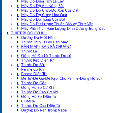
Máy Đo Điện Tích Lá Cây
Máy Đo Độ Ẩm Nông Sản
Máy Đo Độ Chặt-Độ Xốp Của Đất
Máy Đo Độ Cứng Hoa Quả
Máy Đo Độ Trắng Của Bột
Máy Đo Dư Lượng Thuốc Bảo Vệ Thực Vật
Máy Phân Tích Hàm Lượng Dinh Dưỡng Trong Đất
THIẾT BỊ ĐO CƠ KHÍ
Dưỡng Đo Mối Hàn
Thước Thuỷ- Li Vô Cân Máy
BÀN MAP ( BÀN RÀ CHUẨN )
Thước Lá
Đồng Hồ Đo Lỗ-Thước Đo Lỗ
Thước Kẹp Điện Tử
Thước Đo Sâu
Panme Cơ Khí
Panme Điện Tử
Đế Từ-Đế Gá-Đế Kẹp (Cho Panme-Đồng Hồ So)
Thước Đo Góc
Đồng Hồ So Cơ Khí
Thước Đo Cao Cơ Khí
Đồng Hồ So Điện Tử
COMPA
Thước Đo Cao Điện Tử
Dưỡng Đo Ren Trong Ngoài