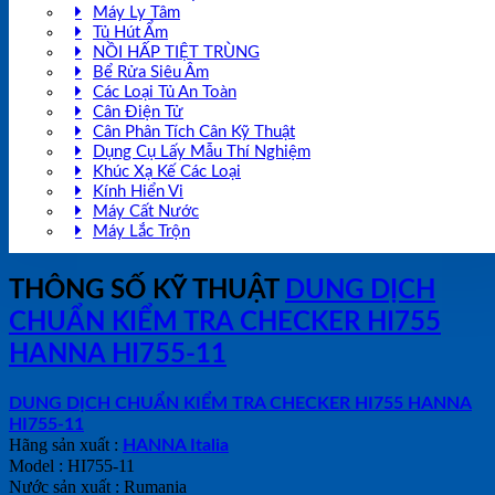
Máy Ly Tâm
Tủ Hút Ẩm
NỒI HẤP TIỆT TRÙNG
Bể Rửa Siêu Âm
Các Loại Tủ An Toàn
Cân Điện Tử
Cân Phân Tích Cân Kỹ Thuật
Dụng Cụ Lấy Mẫu Thí Nghiệm
Khúc Xạ Kế Các Loại
Kính Hiển Vi
Máy Cất Nước
Máy Lắc Trộn
THÔNG SỐ KỸ THUẬT
DUNG DỊCH
CHUẨN KIỂM TRA CHECKER HI755
HANNA HI755-11
DUNG DỊCH CHUẨN KIỂM TRA CHECKER HI755 HANNA
HI755-11
Hãng sản xuất :
HANNA Italia
Model : HI755-11
Nước sản xuất : Rumania