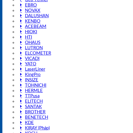
EBRO
NOVAX
DALUSHAN
KENBO
ACEBEAM
HIOKI
HTI
OHAUS
LUTRON
ELCOMETER
VICADI
YATO
LaserLiner
KingPro
INSIZE
TOHNICHI
HERMLE
TTPusa
ELITECH
SANTAK
BROTHER
BENETECH
KDE
KIRAY (Pháp)