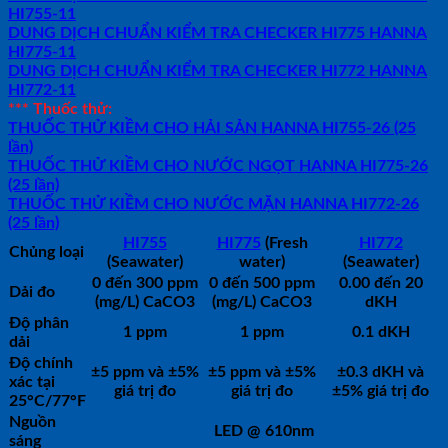
HI755-11
DUNG DỊCH CHUẨN KIỂM TRA CHECKER HI775 HANNA
HI775-11
DUNG DỊCH CHUẨN KIỂM TRA CHECKER HI772 HANNA
HI772-11
*** Thuốc thử:
THUỐC THỬ KIỀM CHO HẢI SẢN HANNA HI755-26 (25
lần)
THUỐC THỬ KIỀM CHO NƯỚC NGỌT HANNA HI775-26
(25 lần)
THUỐC THỬ KIỀM CHO NƯỚC MẶN HANNA HI772-26
(25 lần)
HI755
HI775
(Fresh
HI772
Chủng loại
(Seawater)
water)
(Seawater)
0 đến 300 ppm
0 đến 500 ppm
0.00 đến 20
Dải đo
(mg/L) CaCO3
(mg/L) CaCO3
dKH
Độ phân
1 ppm
1 ppm
0.1 dKH
dải
Độ chính
±5 ppm và ±5%
±5 ppm và ±5%
±0.3 dKH và
xác tại
giá trị đo
giá trị đo
±5% giá trị đo
25°C/77°F
Nguồn
LED @ 610nm
sáng