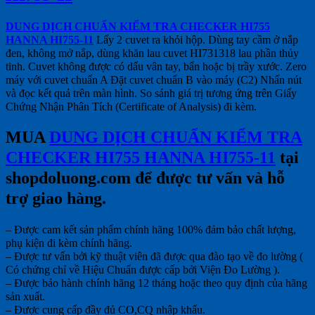
DUNG DỊCH CHUẨN KIỂM TRA CHECKER HI755
HANNA HI755-11
Lấy 2 cuvet ra khỏi hộp. Dùng tay cầm ở nắp
đen, không mở nắp, dùng khăn lau cuvet HI731318 lau phần thủy
tinh. Cuvet không được có dấu vân tay, bẩn hoặc bị trầy xước. Zero
máy với cuvet chuẩn A Đặt cuvet chuẩn B vào máy (C2) Nhấn nút
và đọc kết quả trên màn hình. So sánh giá trị tương ứng trên Giấy
Chứng Nhận Phân Tích (Certificate of Analysis) đi kèm.
MUA
DUNG DỊCH CHUẨN KIỂM TRA
CHECKER HI755 HANNA HI755-11
tại
shopdoluong.com để được tư vấn và hỗ
trợ giao hàng.
– Được cam kết sản phẩm chính hãng 100% đảm bảo chất lượng,
phụ kiện đi kèm chính hãng.
– Được tư vấn bởi kỹ thuật viên đã được qua đào tạo về đo lường (
Có chứng chỉ về Hiệu Chuẩn được cấp bởi Viện Đo Lường ).
– Được bảo hành chính hãng 12 tháng hoặc theo quy định của hãng
sản xuất.
– Được cung cấp đầy đủ CO,CQ nhập khẩu.