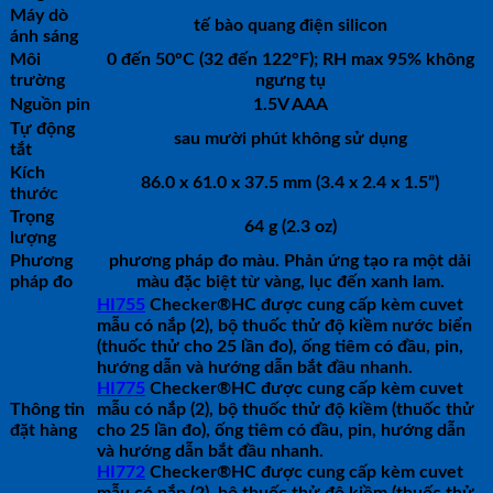
Máy dò
tế bào quang điện silicon
ánh sáng
Môi
0 đến 50°C (32 đến 122°F); RH max 95% không
trường
ngưng tụ
Nguồn pin
1.5V AAA
Tự động
sau mười phút không sử dụng
tắt
Kích
86.0 x 61.0 x 37.5 mm (3.4 x 2.4 x 1.5”)
thước
Trọng
64 g (2.3 oz)
lượng
Phương
phương pháp đo màu. Phản ứng tạo ra một dải
pháp đo
màu đặc biệt từ vàng, lục đến xanh lam.
HI755
Checker®HC được cung cấp kèm cuvet
mẫu có nắp (2), bộ thuốc thử độ kiềm nước biển
(thuốc thử cho 25 lần đo), ống tiêm có đầu, pin,
hướng dẫn và hướng dẫn bắt đầu nhanh.
HI775
Checker®HC được cung cấp kèm cuvet
Thông tin
mẫu có nắp (2), bộ thuốc thử độ kiềm (thuốc thử
đặt hàng
cho 25 lần đo), ống tiêm có đầu, pin, hướng dẫn
và hướng dẫn bắt đầu nhanh.
HI772
Checker®HC được cung cấp kèm cuvet
mẫu có nắp (2), bộ thuốc thử độ kiềm (thuốc thử