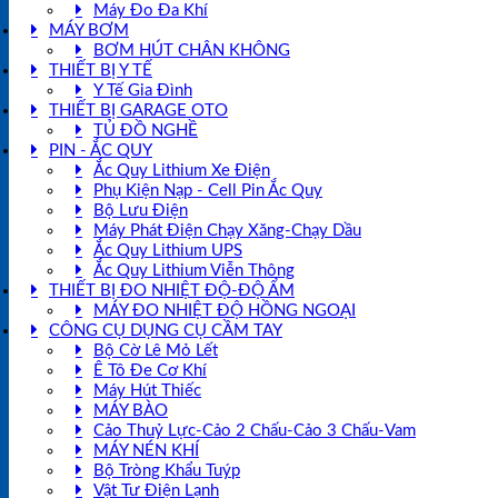
Máy Đo Đa Khí
MÁY BƠM
BƠM HÚT CHÂN KHÔNG
THIẾT BỊ Y TẾ
Y Tế Gia Đình
THIẾT BỊ GARAGE OTO
TỦ ĐỒ NGHỀ
PIN - ẮC QUY
Ắc Quy Lithium Xe Điện
Phụ Kiện Nạp - Cell Pin Ắc Quy
Bộ Lưu Điện
Máy Phát Điện Chạy Xăng-Chạy Dầu
Ắc Quy Lithium UPS
Ắc Quy Lithium Viễn Thông
THIẾT BỊ ĐO NHIỆT ĐỘ-ĐỘ ẨM
MÁY ĐO NHIỆT ĐỘ HỒNG NGOẠI
CÔNG CỤ DỤNG CỤ CẦM TAY
Bộ Cờ Lê Mỏ Lết
Ê Tô Đe Cơ Khí
Máy Hút Thiếc
MÁY BÀO
Cảo Thuỷ Lực-Cảo 2 Chấu-Cảo 3 Chấu-Vam
MÁY NÉN KHÍ
Bộ Tròng Khẩu Tuýp
Vật Tư Điện Lạnh