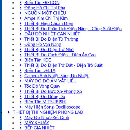
Biến Tần FRECON
Đồng Hồ Chỉ Thị Pha
NGUỒN MỘT CHIỀU
Ampe Kìm Chỉ Thị Kim
Thiết Bị Hiệu Chuẩn Điện
Thiết Bị Đo Phân Tích Điện Năng - Công Suất Điện
ĐẦU DÒ NHIỆT-CAN NHIỆT
Thiết Bị Đo Điện Từ Trường
Đồng Hồ Vạn Năng
Thiết Bị Đo Điện Trở Nhỏ
Thiết Bị Đo Cách Điện - Điện Áp Cao
Biến Tần KDE
Thiết Bị Đo Điện Trở Đất - Điện Trở Suất
Biến Tần DELTA
Camera Ảnh Nhiệt-Súng Đo Nhiệt
MÁY ĐO ĐỘ ẨM VẬT LIỆU
Tốc Độ Vòng Quay
Thiết Bị Đo Bức Xạ-Phóng Xạ
Thiết Bị Đo Dòng Dò
Biến Tần MITSUBISHI
Máy Hiện Sóng-Oscilloscope
THIẾT BỊ THÍ NGHIỆM PHÒNG LAB
Máy Đo Nhớt-Kết Dính
MÁY KHUẤY
BẾP GIA NHIỆT