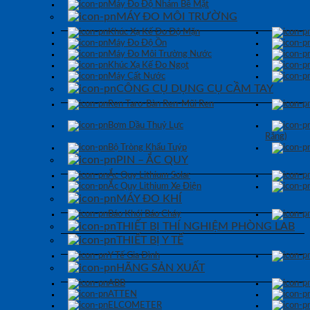
Máy Đo Độ Nhám Bề Mặt
MÁY ĐO MÔI TRƯỜNG
Khúc Xạ Kế Đo Độ Mặn
Máy Đo Độ Ồn
Máy Đo Môi Trường Nước
Khúc Xạ Kế Đo Ngọt
Máy Cất Nước
CÔNG CỤ DỤNG CỤ CẦM TAY
Ren Taro-Bàn Ren-Mũi Ren
Bơm Dầu Thuỷ Lực
Răng)
Bộ Tròng Khẩu Tuýp
PIN – ẮC QUY
Ắc Quy Lithium Solar
Ắc Quy Lithium Xe Điện
MÁY ĐO KHÍ
Báo Khói Báo Cháy
THIẾT BỊ THÍ NGHIỆM PHÒNG LAB
THIẾT BỊ Y TẾ
Y Tế Gia Đình
HÃNG SẢN XUẤT
ABB
ATTEN
ELCOMETER