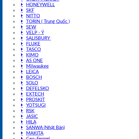
HONEYWELL
SKF
NITTO
TORIN ( Trung Quốc )
SEW
VELP - Ý
SALISBURY
FLUKE
TASCO
KIMO
AS ONE
Milwaukee
LEICA
BOSCH
SOLO
DEFELSKO
EXTECH
PROSKIT
YOTSUGI
RSK
JASIC
HILA
SANWA (Nhật Bản)
MAKITA
Geo-Fennel