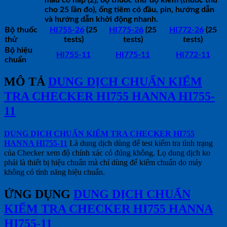
cho 25 lần đo), ống tiêm có đầu, pin, hướng dẫn
và hướng dẫn khởi động nhanh.
Bộ thuốc
HI755-26
(25
HI775-26
(25
HI772-26
(25
thử
tests)
tests)
tests)
Bộ hiệu
HI755-11
HI775-11
HI772-11
chuẩn
MÔ TẢ
DUNG DỊCH CHUẨN KIỂM
TRA CHECKER HI755 HANNA HI755-
11
DUNG DỊCH CHUẨN KIỂM TRA CHECKER HI755
HANNA HI755-11
Là dung dịch dùng để test kiểm tra tình trạng
của Checker xem độ chính xác có đúng không. Lọ dung dịch ko
phải là thiết bị hiệu chuẩn mà chỉ dùng để kiểm chuẩn do máy
không có tính năng hiệu chuẩn.
ỨNG DỤNG
DUNG DỊCH CHUẨN
KIỂM TRA CHECKER HI755 HANNA
HI755-11