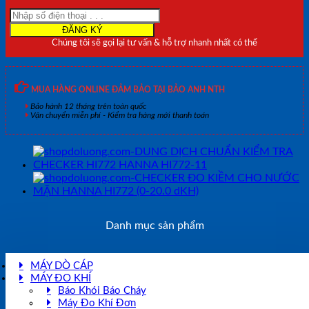
HI755
HANNA
HI755-
Chúng tôi sẽ gọi lại tư vấn & hỗ trợ nhanh nhất có thể
11
số
lượng
MUA HÀNG ONLINE ĐẢM BẢO TẠI BẢO ANH NTH
Bảo hành 12 tháng trên toàn quốc
Vận chuyển miễn phí - Kiểm tra hàng mới thanh toán
Danh mục sản phẩm
MÁY DÒ CÁP
MÁY ĐO KHÍ
Báo Khói Báo Cháy
Máy Đo Khí Đơn