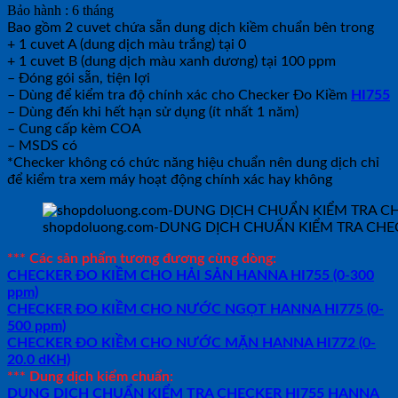
Bảo hành : 6 tháng
Bao gồm 2 cuvet chứa sẵn dung dịch kiềm chuẩn bên trong
+ 1 cuvet A (dung dịch màu trắng) tại 0
+ 1 cuvet B (dung dịch màu xanh dương) tại 100 ppm
– Đóng gói sẵn, tiện lợi
– Dùng để kiểm tra độ chính xác cho Checker Đo Kiềm
HI755
– Dùng đến khi hết hạn sử dụng (ít nhất 1 năm)
– Cung cấp kèm COA
– MSDS có
*Checker không có chức năng hiệu chuẩn nên dung dịch chỉ
để kiểm tra xem máy hoạt động chính xác hay không
shopdoluong.com-DUNG DỊCH CHUẨN KIỂM TRA CHE
*** Các sản phẩm tương đương cùng dòng:
CHECKER ĐO KIỀM CHO HẢI SẢN HANNA HI755 (0-300
ppm)
CHECKER ĐO KIỀM CHO NƯỚC NGỌT HANNA HI775 (0-
500 ppm)
CHECKER ĐO KIỀM CHO NƯỚC MẶN HANNA HI772 (0-
20.0 dKH)
*** Dung dịch kiểm chuẩn:
DUNG DỊCH CHUẨN KIỂM TRA CHECKER HI755 HANNA