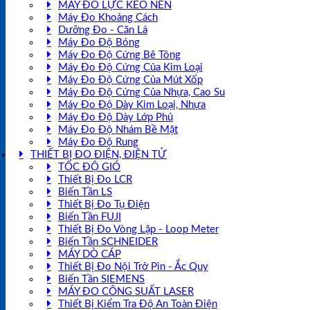
MÁY ĐO LỰC KÉO NÉN
Máy Đo Khoảng Cách
Dưỡng Đo - Căn Lá
Máy Đo Độ Bóng
Máy Đo Độ Cứng Bê Tông
Máy Đo Độ Cứng Của Kim Loại
Máy Đo Độ Cứng Của Mút Xốp
Máy Đo Độ Cứng Của Nhựa, Cao Su
Máy Đo Độ Dày Kim Loại, Nhựa
Máy Đo Độ Dày Lớp Phủ
Máy Đo Độ Nhám Bề Mặt
Máy Đo Độ Rung
THIẾT BỊ ĐO ĐIỆN, ĐIỆN TỬ
TỐC ĐỘ GIÓ
Thiết Bị Đo LCR
Biến Tần LS
Thiết Bị Đo Tụ Điện
Biến Tần FUJI
Thiết Bị Đo Vòng Lặp - Loop Meter
Biến Tần SCHNEIDER
MÁY DÒ CÁP
Thiết Bị Đo Nội Trở Pin - Ắc Quy
Biến Tần SIEMENS
MÁY ĐO CÔNG SUẤT LASER
Thiết Bị Kiểm Tra Độ An Toàn Điện