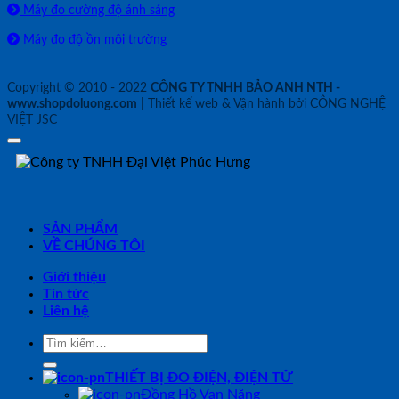
Máy đo cường độ ánh sáng
Máy đo độ ồn môi trường
Copyright © 2010 - 2022
CÔNG TY TNHH BẢO ANH NTH -
www.shopdoluong.com
| Thiết kế web & Vận hành bởi CÔNG NGHỆ
VIỆT JSC
SẢN PHẨM
VỀ CHÚNG TÔI
Giới thiệu
Tin tức
Liên hệ
Tìm
kiếm:
THIẾT BỊ ĐO ĐIỆN, ĐIỆN TỬ
Đồng Hồ Vạn Năng