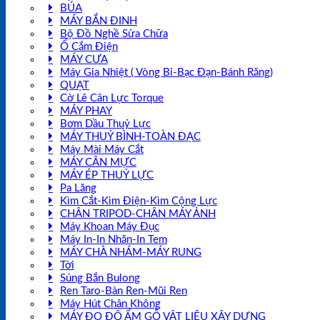
BÚA
MÁY BẮN ĐINH
Bộ Đồ Nghề Sửa Chữa
Ổ Cắm Điện
MÁY CƯA
Máy Gia Nhiệt ( Vòng Bi-Bạc Đạn-Bánh Răng)
QUẠT
Cờ Lê Cân Lực Torque
MÁY PHAY
Bơm Dầu Thuỷ Lực
MÁY THUỶ BÌNH-TOÀN ĐẠC
Máy Mài Máy Cắt
MÁY CÂN MỰC
MÁY ÉP THUỶ LỰC
Pa Lăng
Kìm Cắt-Kìm Điện-Kìm Cộng Lực
CHÂN TRIPOD-CHÂN MÁY ẢNH
Máy Khoan Máy Đục
Máy In-In Nhãn-In Tem
MÁY CHÀ NHÁM-MÁY RUNG
Tời
Súng Bắn Bulong
Ren Taro-Bàn Ren-Mũi Ren
Máy Hút Chân Không
MÁY ĐO ĐỘ ẨM GỖ VẬT LIỆU XÂY DỰNG