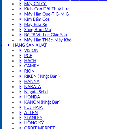
Máy Cắt Cỏ
Kích-Con Đội Thuỷ Lực
Máy Hàn Que-TIG-MIG
Kìm Bấm Cos
Máy Rửa Xe
Súng Bơm Mỡ
Bộ Tô Vít Lục Giác Sao
Máy Hàn Thiếc-Máy Khò
HÃNG SẢN XUẤT
VISION
PCE
HACH
CAMRY
RION
RIKEN ( Nhật Bản )
HANNA
NAKATA
Niigata Seiki
HONDA
KANON (Nhật Bản)
FUJIHAIA
ATTEN
STANLEY
HỒNG KÝ
ORBIT MERRET