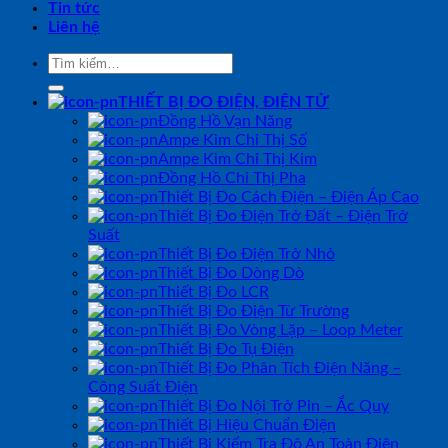
Tin tức
Liên hệ
Tìm
kiếm:
THIẾT BỊ ĐO ĐIỆN, ĐIỆN TỬ
Đồng Hồ Vạn Năng
Ampe Kìm Chỉ Thị Số
Ampe Kìm Chỉ Thị Kim
Đồng Hồ Chỉ Thị Pha
Thiết Bị Đo Cách Điện – Điện Áp Cao
Thiết Bị Đo Điện Trở Đất – Điện Trở
Suất
Thiết Bị Đo Điện Trở Nhỏ
Thiết Bị Đo Dòng Dò
Thiết Bị Đo LCR
Thiết Bị Đo Điện Từ Trường
Thiết Bị Đo Vòng Lặp – Loop Meter
Thiết Bị Đo Tụ Điện
Thiết Bị Đo Phân Tích Điện Năng –
Công Suất Điện
Thiết Bị Đo Nội Trở Pin – Ắc Quy
Thiết Bị Hiệu Chuẩn Điện
Thiết Bị Kiểm Tra Độ An Toàn Điện