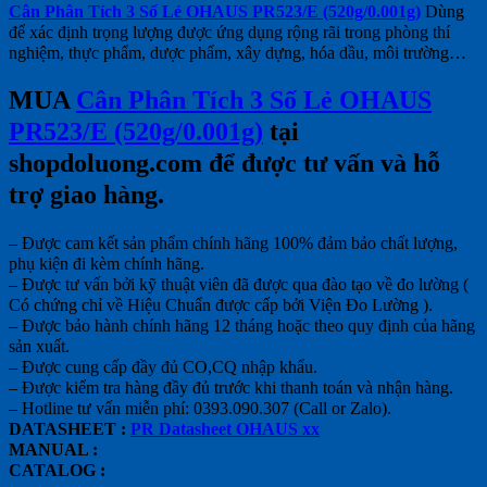
Cân Phân Tích 3 Số Lẻ OHAUS PR523/E (520g/0.001g)
Dùng
để xác định trọng lượng được ứng dụng rộng rãi trong phòng thí
nghiệm, thực phẩm, dược phẩm, xây dựng, hóa dầu, môi trường…
MUA
Cân Phân Tích 3 Số Lẻ OHAUS
PR523/E (520g/0.001g)
tại
shopdoluong.com để được tư vấn và hỗ
trợ giao hàng.
– Được cam kết sản phẩm chính hãng 100% đảm bảo chất lượng,
phụ kiện đi kèm chính hãng.
– Được tư vấn bởi kỹ thuật viên đã được qua đào tạo về đo lường (
Có chứng chỉ về Hiệu Chuẩn được cấp bởi Viện Đo Lường ).
– Được bảo hành chính hãng 12 tháng hoặc theo quy định của hãng
sản xuất.
– Được cung cấp đầy đủ CO,CQ nhập khẩu.
– Được kiểm tra hàng đầy đủ trước khi thanh toán và nhận hàng.
– Hotline tư vấn miễn phí: 0393.090.307 (Call or Zalo).
DATASHEET :
PR Datasheet OHAUS xx
MANUAL :
CATALOG :