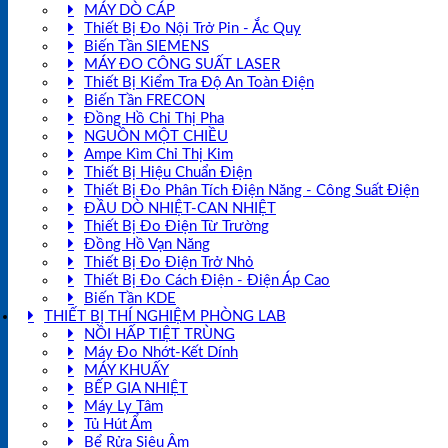
MÁY DÒ CÁP
Thiết Bị Đo Nội Trở Pin - Ắc Quy
Biến Tần SIEMENS
MÁY ĐO CÔNG SUẤT LASER
Thiết Bị Kiểm Tra Độ An Toàn Điện
Biến Tần FRECON
Đồng Hồ Chỉ Thị Pha
NGUỒN MỘT CHIỀU
Ampe Kìm Chỉ Thị Kim
Thiết Bị Hiệu Chuẩn Điện
Thiết Bị Đo Phân Tích Điện Năng - Công Suất Điện
ĐẦU DÒ NHIỆT-CAN NHIỆT
Thiết Bị Đo Điện Từ Trường
Đồng Hồ Vạn Năng
Thiết Bị Đo Điện Trở Nhỏ
Thiết Bị Đo Cách Điện - Điện Áp Cao
Biến Tần KDE
THIẾT BỊ THÍ NGHIỆM PHÒNG LAB
NỒI HẤP TIỆT TRÙNG
Máy Đo Nhớt-Kết Dính
MÁY KHUẤY
BẾP GIA NHIỆT
Máy Ly Tâm
Tủ Hút Ẩm
Bể Rửa Siêu Âm