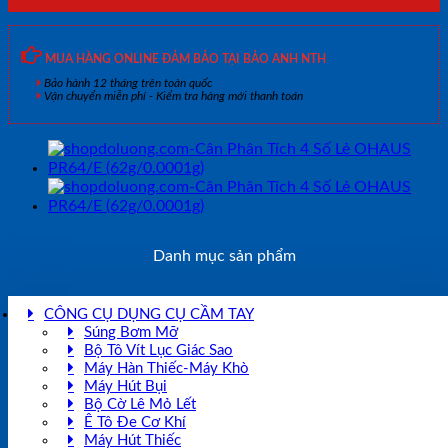
MUA HÀNG ONLINE ĐẢM BẢO TẠI BẢO ANH NTH
Bảo hành 12 tháng trên toàn quốc
Vận chuyển miễn phí - Kiểm tra hàng mới thanh toán
Danh mục sản phẩm
CÔNG CỤ DỤNG CỤ CẦM TAY
Súng Bơm Mỡ
Bộ Tô Vít Lục Giác Sao
Máy Hàn Thiếc-Máy Khò
Máy Hút Bụi
Bộ Cờ Lê Mỏ Lết
Ê Tô Đe Cơ Khí
Máy Hút Thiếc