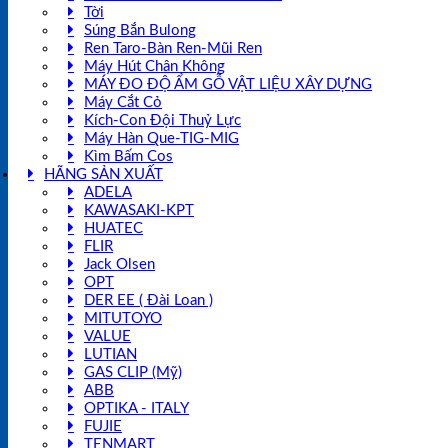
Tời
Súng Bắn Bulong
Ren Taro-Bàn Ren-Mũi Ren
Máy Hút Chân Không
MÁY ĐO ĐỘ ẨM GỖ VẬT LIỆU XÂY DỰNG
Máy Cắt Cỏ
Kích-Con Đội Thuỷ Lực
Máy Hàn Que-TIG-MIG
Kìm Bấm Cos
HÃNG SẢN XUẤT
ADELA
KAWASAKI-KPT
HUATEC
FLIR
Jack Olsen
OPT
DER EE ( Đài Loan )
MITUTOYO
VALUE
LUTIAN
GAS CLIP (Mỹ)
ABB
OPTIKA - ITALY
FUJIE
TENMART