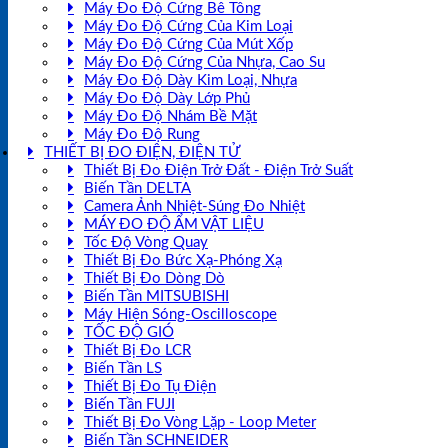
Máy Đo Độ Cứng Bê Tông
Máy Đo Độ Cứng Của Kim Loại
Máy Đo Độ Cứng Của Mút Xốp
Máy Đo Độ Cứng Của Nhựa, Cao Su
Máy Đo Độ Dày Kim Loại, Nhựa
Máy Đo Độ Dày Lớp Phủ
Máy Đo Độ Nhám Bề Mặt
Máy Đo Độ Rung
THIẾT BỊ ĐO ĐIỆN, ĐIỆN TỬ
Thiết Bị Đo Điện Trở Đất - Điện Trở Suất
Biến Tần DELTA
Camera Ảnh Nhiệt-Súng Đo Nhiệt
MÁY ĐO ĐỘ ẨM VẬT LIỆU
Tốc Độ Vòng Quay
Thiết Bị Đo Bức Xạ-Phóng Xạ
Thiết Bị Đo Dòng Dò
Biến Tần MITSUBISHI
Máy Hiện Sóng-Oscilloscope
TỐC ĐỘ GIÓ
Thiết Bị Đo LCR
Biến Tần LS
Thiết Bị Đo Tụ Điện
Biến Tần FUJI
Thiết Bị Đo Vòng Lặp - Loop Meter
Biến Tần SCHNEIDER