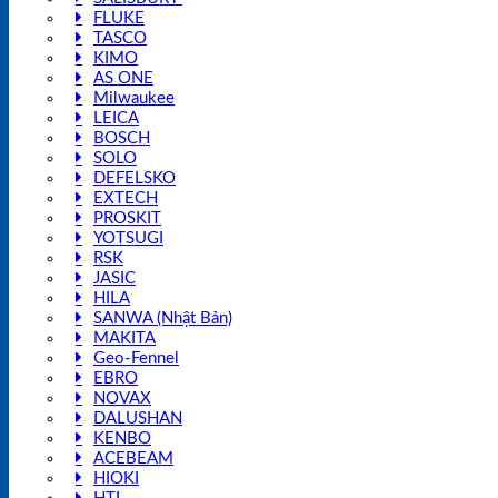
FLUKE
TASCO
KIMO
AS ONE
Milwaukee
LEICA
BOSCH
SOLO
DEFELSKO
EXTECH
PROSKIT
YOTSUGI
RSK
JASIC
HILA
SANWA (Nhật Bản)
MAKITA
Geo-Fennel
EBRO
NOVAX
DALUSHAN
KENBO
ACEBEAM
HIOKI