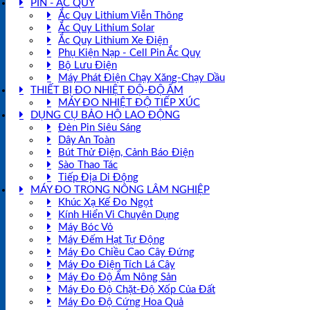
PIN - ẮC QUY
Ắc Quy Lithium Viễn Thông
Ắc Quy Lithium Solar
Ắc Quy Lithium Xe Điện
Phụ Kiện Nạp - Cell Pin Ắc Quy
Bộ Lưu Điện
Máy Phát Điện Chạy Xăng-Chạy Dầu
THIẾT BỊ ĐO NHIỆT ĐỘ-ĐỘ ẨM
MÁY ĐO NHIỆT ĐỘ TIẾP XÚC
DỤNG CỤ BẢO HỘ LAO ĐỘNG
Đèn Pin Siêu Sáng
Dây An Toàn
Bút Thử Điện, Cảnh Báo Điện
Sào Thao Tác
Tiếp Địa Di Động
MÁY ĐO TRONG NÔNG LÂM NGHIỆP
Khúc Xạ Kế Đo Ngọt
Kính Hiển Vi Chuyên Dụng
Máy Bóc Vỏ
Máy Đếm Hạt Tự Động
Máy Đo Chiều Cao Cây Đứng
Máy Đo Điện Tích Lá Cây
Máy Đo Độ Ẩm Nông Sản
Máy Đo Độ Chặt-Độ Xốp Của Đất
Máy Đo Độ Cứng Hoa Quả