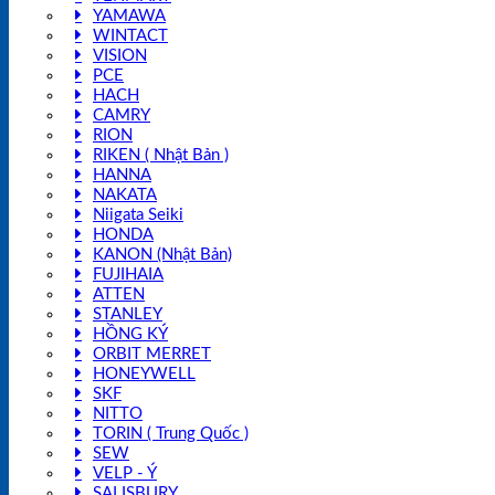
YAMAWA
WINTACT
VISION
PCE
HACH
CAMRY
RION
RIKEN ( Nhật Bản )
HANNA
NAKATA
Niigata Seiki
HONDA
KANON (Nhật Bản)
FUJIHAIA
ATTEN
STANLEY
HỒNG KÝ
ORBIT MERRET
HONEYWELL
SKF
NITTO
TORIN ( Trung Quốc )
SEW
VELP - Ý
SALISBURY