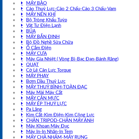
MÁY BÀO
Cảo Thuỷ Lực-Cảo 2 Chấu-Cảo 3 Chấu-Vam
MÁY NÉN KHÍ
Bộ Tròng Khẩu Tuýp
Vật Tư Điện Lạnh
BÚA
MÁY BẮN ĐINH
Bộ Đồ Nghề Sửa Chữa
Ổ Cắm Điện
MÁY CƯA
Máy Gia Nhiệt ( Vòng Bi-Bạc Đạn-Bánh Răng)
QUẠT
Cờ Lê Cân Lực Torque
MÁY PHAY
Bơm Dầu Thuỷ Lực
MÁY THUỶ BÌNH-TOÀN ĐẠC
Máy Mài Máy Cắt
MÁY CÂN MỰC
MÁY ÉP THUỶ LỰC
Pa Lăng
Kìm Cắt-Kìm Điện-Kìm Cộng Lực
CHÂN TRIPOD-CHÂN MÁY ẢNH
Máy Khoan Máy Đục
Máy In-In Nhãn-In Tem
MÁY CHÀ NHÁM-MÁY RUNG