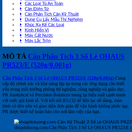
Các Loại Tủ An Toàn
Cân Điện Tử
Cân Phân Tích Cân Kỹ Thuật
Dụng Cụ Lấy Mẫu Thí Nghiệm
Khúc Xạ Kế Các Loại
Kính Hiển Vi
Máy Cất Nước
Máy Lắc Trộn
MÔ TẢ
Cân Phân Tích 3 Số Lẻ OHAUS
PR523/E (520g/0.001g)
Cân Phân Tích 3 Số Lẻ OHAUS PR523/E (520g/0.001g)
Cung
cấp độ chính xác và khả năng lặp lại trong các ứng dụng cân thiết
yếu trong môi trường phòng thí nghiệm, công nghiệp và giáo dục,
PR Analytical và Precision Balances mang lại hiệu suất cạnh tranh
với mức giá kinh tế. Với kết nối RS232 để liên lạc dễ dàng, màn
hình có đèn nền và giao diện đơn giản để vận hành không phức tạp,
PR được thiết kế hoàn hảo cho nơi làm việc của bạn.
shopdoluong.com-Cân Phân Tích 3 Số Lẻ OHAUS PR523/E (