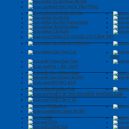
Máy Đo Độ Nhám Bề Mặt
MÁY ĐO MÔI TRƯỜNG
Khúc Xạ Kế Đo Độ Mặn
Máy Đo Độ Ồn
Máy Đo Môi Trường Nước
Khúc Xạ Kế Đo Ngọt
Máy Cất Nước
CÔNG CỤ DỤNG CỤ CẦM TAY
Ren Taro-Bàn Ren-Mũi Ren
Bơm Dầu Thuỷ Lực
Răng)
Bộ Tròng Khẩu Tuýp
PIN – ẮC QUY
Ắc Quy Lithium Solar
Ắc Quy Lithium Xe Điện
MÁY ĐO KHÍ
Báo Khói Báo Cháy
THIẾT BỊ THÍ NGHIỆM PHÒNG LAB
THIẾT BỊ Y TẾ
Y Tế Gia Đình
HÃNG SẢN XUẤT
ABB
ATTEN
ELCOMETER