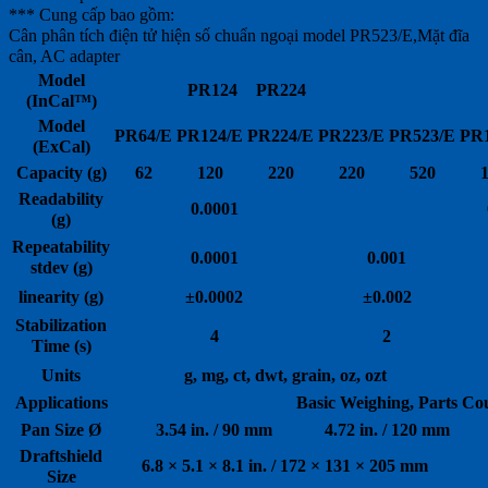
*** Cung cấp bao gồm:
Cân phân tích điện tử hiện số chuẩn ngoại model PR523/E,Mặt đĩa
cân, AC adapter
Model
PR124
PR224
(InCal™)
Model
PR64/E
PR124/E
PR224/E
PR223/E
PR523/E
PR1
(ExCal)
Capacity (g)
62
120
220
220
520
Readability
0.0001
(g)
Repeatability
0.0001
0.001
stdev (g)
linearity (g)
±0.0002
±0.002
Stabilization
4
2
Time (s)
Units
g, mg, ct, dwt, grain, oz, ozt
Applications
Basic Weighing, Parts Co
Pan Size Ø
3.54 in. / 90 mm
4.72 in. / 120 mm
Draftshield
6.8 × 5.1 × 8.1 in. / 172 × 131 × 205 mm
Size