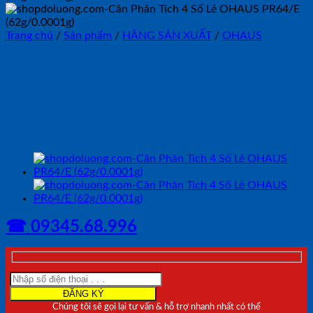
Trang chủ
/
Sản phẩm
/
HÃNG SẢN XUẤT
/
OHAUS
Cân Phân Tích 3 Số Lẻ
OHAUS PR523/E
(520g/0.001g)
☎ 09345.68.996
Chúng tôi sẽ gọi lại tư vấn & hỗ trợ nhanh nhất có thể