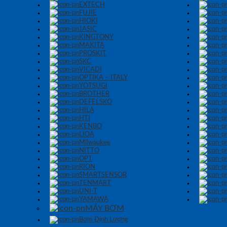
EXTECH
FUJIE
HIOKI
JASIC
KINGTONY
MAKITA
PROSKIT
SKC
VICADI
OPTIKA – ITALY
YOTSUGI
BROTHER
DEFELSKO
HILA
HTI
KENBO
LIOA
Milwaukee
NITTO
OPT
RION
SMARTSENSOR
TENMART
UNI-T
YAMAWA
MÁY BƠM
Bơm Định Lượng