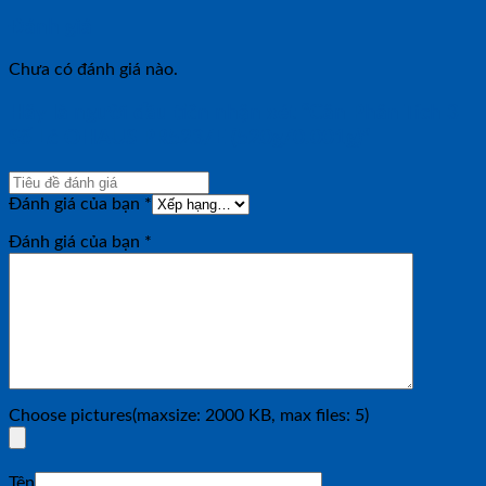
Đánh giá
Chưa có đánh giá nào.
Hãy là người đầu tiên nhận xét “Cân Phân Tích 3
Số Lẻ OHAUS PR523/E (520g/0.001g)”
Đánh giá của bạn
*
Đánh giá của bạn
*
Choose pictures(maxsize: 2000 KB, max files: 5)
Tên