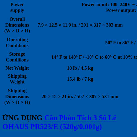
Power
Power input: 100–240V ~
supply
Power output:
Overall
Dimensions
7.9 × 12.5 × 11.9 in. / 201 × 317 × 303 mm
(W × D × H)
Operating
50° F to 86° F /
Conditions
Storage
14° F to 140° F / -10° C to 60° C at 10% 
Conditions
Net Weight
10 lb / 4.5 kg
Shipping
15.4 lb / 7 kg
Weight
Shipping
Dimensions
20 × 15 × 21 in. / 507 × 387 × 531 mm
(W × D × H)
ỨNG DỤNG
Cân Phân Tích 3 Số Lẻ
OHAUS PR523/E (520g/0.001g)