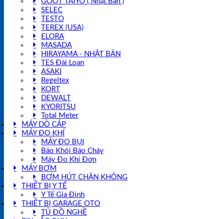
GOOT TAIYO ( Nhật Bản )
SELEC
TESTO
TEREX (USA)
ELORA
MASADA
HIRAYAMA - NHẬT BẢN
TES Đài Loan
ASAKI
Regeltex
KORT
DEWALT
KYORITSU
Total Meter
MÁY DÒ CÁP
MÁY ĐO KHÍ
MÁY ĐO BỤI
Báo Khói Báo Cháy
Máy Đo Khí Đơn
MÁY BƠM
BƠM HÚT CHÂN KHÔNG
THIẾT BỊ Y TẾ
Y Tế Gia Đình
THIẾT BỊ GARAGE OTO
TỦ ĐỒ NGHỀ