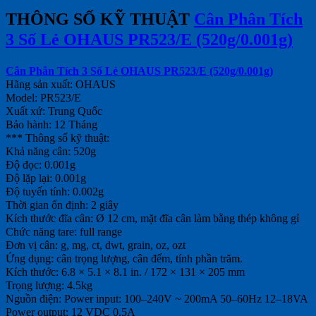
THÔNG SỐ KỸ THUẬT
Cân Phân Tích
3 Số Lẻ OHAUS PR523/E (520g/0.001g)
Cân Phân Tích 3 Số Lẻ OHAUS PR523/E (520g/0.001g)
Hãng sản xuất: OHAUS
Model: PR523/E
Xuất xứ: Trung Quốc
Bảo hành: 12 Tháng
*** Thông số kỹ thuật:
Khả năng cân: 520g
Độ đọc: 0.001g
Độ lặp lại: 0.001g
Độ tuyến tính: 0.002g
Thời gian ổn định: 2 giây
Kích thước đĩa cân: Ø 12 cm, mặt đĩa cân làm bằng thép không gỉ
Chức năng tare: full range
Đơn vị cân:
g, mg, ct, dwt, grain, oz, ozt
Ứng dụng: cân trọng lượng, cân đếm, tính phần trăm.
Kích thước:
6.8 × 5.1 × 8.1 in. / 172 × 131 × 205 mm
Trọng lượng: 4.5kg
Nguồn điện:
Power input: 100–240V ~ 200mA 50–60Hz 12–18VA
Power output: 12 VDC 0.5A