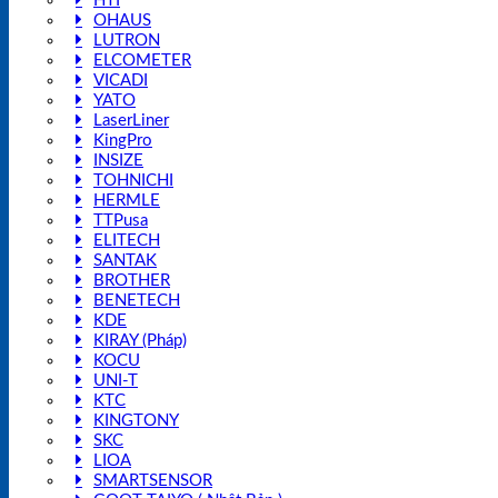
HTI
OHAUS
LUTRON
ELCOMETER
VICADI
YATO
LaserLiner
KingPro
INSIZE
TOHNICHI
HERMLE
TTPusa
ELITECH
SANTAK
BROTHER
BENETECH
KDE
KIRAY (Pháp)
KOCU
UNI-T
KTC
KINGTONY
SKC
LIOA
SMARTSENSOR