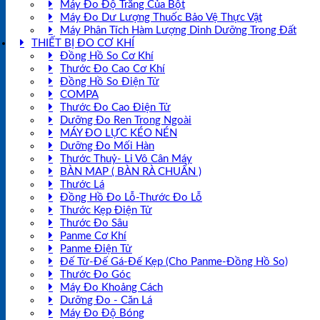
Máy Đo Độ Trắng Của Bột
Máy Đo Dư Lượng Thuốc Bảo Vệ Thực Vật
Máy Phân Tích Hàm Lượng Dinh Dưỡng Trong Đất
THIẾT BỊ ĐO CƠ KHÍ
Đồng Hồ So Cơ Khí
Thước Đo Cao Cơ Khí
Đồng Hồ So Điện Tử
COMPA
Thước Đo Cao Điện Tử
Dưỡng Đo Ren Trong Ngoài
MÁY ĐO LỰC KÉO NÉN
Dưỡng Đo Mối Hàn
Thước Thuỷ- Li Vô Cân Máy
BÀN MAP ( BÀN RÀ CHUẨN )
Thước Lá
Đồng Hồ Đo Lỗ-Thước Đo Lỗ
Thước Kẹp Điện Tử
Thước Đo Sâu
Panme Cơ Khí
Panme Điện Tử
Đế Từ-Đế Gá-Đế Kẹp (Cho Panme-Đồng Hồ So)
Thước Đo Góc
Máy Đo Khoảng Cách
Dưỡng Đo - Căn Lá
Máy Đo Độ Bóng