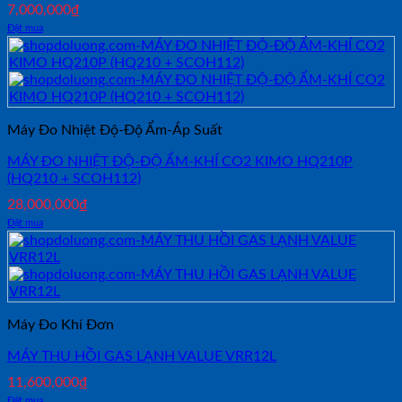
7,000,000
₫
Đặt mua
Máy Đo Nhiệt Độ-Độ Ẩm-Áp Suất
MÁY ĐO NHIỆT ĐỘ-ĐỘ ẨM-KHÍ CO2 KIMO HQ210P
(HQ210 + SCOH112)
28,000,000
₫
Đặt mua
Máy Đo Khí Đơn
MÁY THU HỒI GAS LẠNH VALUE VRR12L
11,600,000
₫
Đặt mua