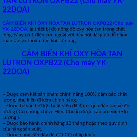
TAN LUTRON OXPB22 (Cho máy YK-
22DOA)
CẢM BIẾN KHÍ OXY HÒA TAN LUTRON OXPB22 (Cho máy
YK-22DOA)
là thiết bị đo nồng độ oxy hòa tan trong chất
lỏng. Máy có 1 điện cực ngoài với dây nối dài giúp dễ dàng
thao tác và thuận tiện khi sử dụng.
MUA
CẢM BIẾN KHÍ OXY HÒA TAN
LUTRON OXPB22 (Cho máy YK-
22DOA)
tại shopdoluong.com để được
tư vấn và hỗ trợ giao hàng.
– Được cam kết sản phẩm chính hãng 100% đảm bảo chất
lượng, phụ kiện đi kèm chính hãng.
– Được tư vấn bởi kỹ thuật viên đã được qua đào tạo về đo
lường ( Có chứng chỉ về Hiệu Chuẩn được cấp bởi Viện Đo
Lường ).
– Được bảo hành chính hãng 12 tháng hoặc theo quy định
của hãng sản xuất.
– Được cung cấp đầy đủ CO,CQ nhập khẩu.