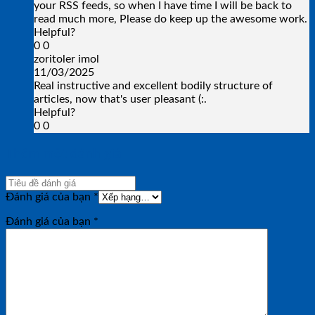
your RSS feeds, so when I have time I will be back to
read much more, Please do keep up the awesome work.
Helpful?
0
0
zoritoler imol
11/03/2025
Real instructive and excellent bodily structure of
articles, now that's user pleasant (:.
Helpful?
0
0
Thêm một đánh giá
Đánh giá của bạn
*
Đánh giá của bạn
*