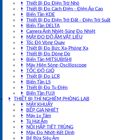
Thiết Bị Đo Điện Trở Nhỏ
Thiết Bị Đo Cách Điện - Điện Áp Cao
Biến Tần KDE
Thiết Bị Đo Điện Trở Đất - Điện Trở Suất
Biến Tần DELTA
Camera Ảnh Nhiệt-Súng Đo Nhiệt
MÁY ĐO ĐỘ ẨM VẬT LIỆU
Tốc Độ Vòng Quay
Thiết Bị Đo Bức Xạ-Phóng Xạ
Thiết Bị Đo Dòng Dò
Biến Tần MITSUBISHI
Máy Hiện Sóng-Oscilloscope
TỐC ĐỘ GIÓ
Thiết Bị Đo LCR
Biến Tần LS
Thiết Bị Đo Tụ Điện
Biến Tần FUJI
THIẾT BỊ THÍ NGHIỆM PHÒNG LAB
MÁY KHUẤY
BẾP GIA NHIỆT
Máy Ly Tâm
Tủ Hút Ẩm
NỒI HẤP TIỆT TRÙNG
Máy Đo Nhớt-Kết Dính
Bể Rửa Siêu Âm