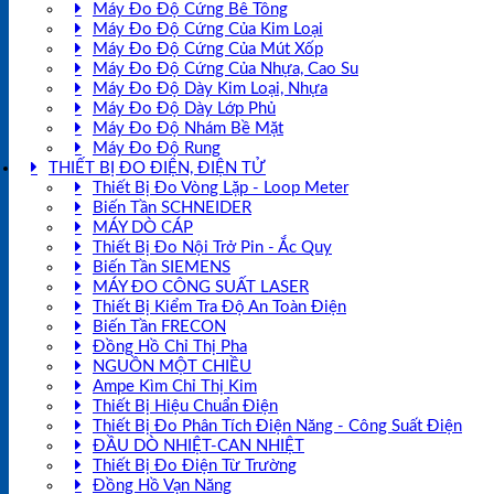
Máy Đo Độ Cứng Bê Tông
Máy Đo Độ Cứng Của Kim Loại
Máy Đo Độ Cứng Của Mút Xốp
Máy Đo Độ Cứng Của Nhựa, Cao Su
Máy Đo Độ Dày Kim Loại, Nhựa
Máy Đo Độ Dày Lớp Phủ
Máy Đo Độ Nhám Bề Mặt
Máy Đo Độ Rung
THIẾT BỊ ĐO ĐIỆN, ĐIỆN TỬ
Thiết Bị Đo Vòng Lặp - Loop Meter
Biến Tần SCHNEIDER
MÁY DÒ CÁP
Thiết Bị Đo Nội Trở Pin - Ắc Quy
Biến Tần SIEMENS
MÁY ĐO CÔNG SUẤT LASER
Thiết Bị Kiểm Tra Độ An Toàn Điện
Biến Tần FRECON
Đồng Hồ Chỉ Thị Pha
NGUỒN MỘT CHIỀU
Ampe Kìm Chỉ Thị Kim
Thiết Bị Hiệu Chuẩn Điện
Thiết Bị Đo Phân Tích Điện Năng - Công Suất Điện
ĐẦU DÒ NHIỆT-CAN NHIỆT
Thiết Bị Đo Điện Từ Trường
Đồng Hồ Vạn Năng