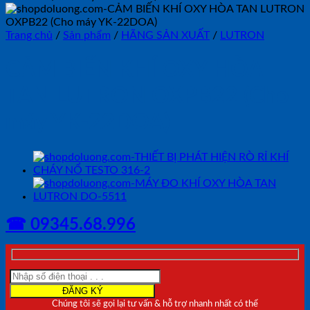
Trang chủ
/
Sản phẩm
/
HÃNG SẢN XUẤT
/
LUTRON
CẢM BIẾN KHÍ OXY HÒA
TAN LUTRON OXPB22 (Cho
máy YK-22DOA)
☎ 09345.68.996
Chúng tôi sẽ gọi lại tư vấn & hỗ trợ nhanh nhất có thể