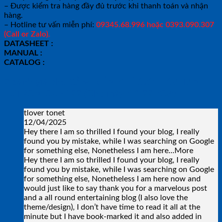
– Được kiểm tra hàng đầy đủ trước khi thanh toán và nhận
hàng.
– Hotline tư vấn miễn phí:
09345.68.996 hoặc 0393.090.307
(Call or Zalo).
DATASHEET :
MANUAL :
CATALOG :
2 đánh giá cho
CẢM BIẾN KHÍ OXY HÒA TAN
LUTRON OXPB22 (Cho máy YK-22DOA)
tlover tonet
12/04/2025
Hey there I am so thrilled I found your blog, I really
found you by mistake, while I was searching on Google
for something else, Nonetheless I am here
...More
Hey there I am so thrilled I found your blog, I really
found you by mistake, while I was searching on Google
for something else, Nonetheless I am here now and
would just like to say thank you for a marvelous post
and a all round entertaining blog (I also love the
theme/design), I don’t have time to read it all at the
minute but I have book-marked it and also added in