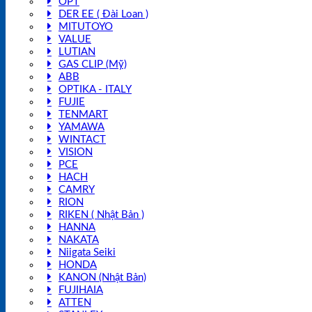
OPT
DER EE ( Đài Loan )
MITUTOYO
VALUE
LUTIAN
GAS CLIP (Mỹ)
ABB
OPTIKA - ITALY
FUJIE
TENMART
YAMAWA
WINTACT
VISION
PCE
HACH
CAMRY
RION
RIKEN ( Nhật Bản )
HANNA
NAKATA
Niigata Seiki
HONDA
KANON (Nhật Bản)
FUJIHAIA
ATTEN