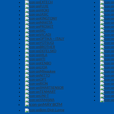
EXTECH
FUJIE
HIOKI
JASIC
KINGTONY
MAKITA
PROSKIT
SKC
VICADI
OPTIKA – ITALY
YOTSUGI
BROTHER
DEFELSKO
HILA
HTI
KENBO
LIOA
Milwaukee
NITTO
OPT
RION
SMARTSENSOR
TENMART
UNI-T
YAMAWA
MÁY BƠM
Bơm Định Lượng