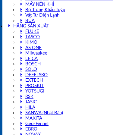
MÁY NÉN KHÍ
Bộ Tròng Khẩu Tuýp
Vật Tư Điện Lạnh
BÚA
HÃNG SẢN XUẤT
FLUKE
TASCO
KIMO
AS ONE
Milwaukee
LEICA
BOSCH
SOLO
DEFELSKO
EXTECH
PROSKIT
YOTSUGI
RSK
JASIC
HILA
SANWA (Nhật Bản)
MAKITA
Geo-Fennel
EBRO
NOVAX