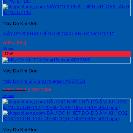
Máy Đo Khí Đơn
MÁY ĐO & PHÁT HIỆN KHÍ GAS LẠNH KIMO DF110
9,000,000
₫
Đặt mua
-10%
Máy Đo Khí Đơn
Máy Đo Khí SF6 SmartSensor AR5750B
Giá
Giá
3,000,000
₫
2,700,000
₫
gốc
hiện
Đặt mua
là:
tại
3,000,000₫.
là:
2,700,000₫.
Máy Đo Khí Đơn