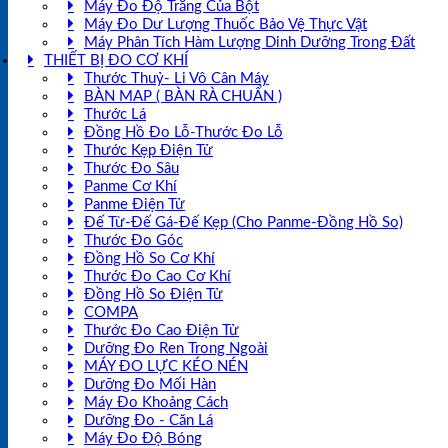
Máy Đo Độ Trắng Của Bột
Máy Đo Dư Lượng Thuốc Bảo Vệ Thực Vật
Máy Phân Tích Hàm Lượng Dinh Dưỡng Trong Đất
THIẾT BỊ ĐO CƠ KHÍ
Thước Thuỷ- Li Vô Cân Máy
BÀN MAP ( BÀN RÀ CHUẨN )
Thước Lá
Đồng Hồ Đo Lỗ-Thước Đo Lỗ
Thước Kẹp Điện Tử
Thước Đo Sâu
Panme Cơ Khí
Panme Điện Tử
Đế Từ-Đế Gá-Đế Kẹp (Cho Panme-Đồng Hồ So)
Thước Đo Góc
Đồng Hồ So Cơ Khí
Thước Đo Cao Cơ Khí
Đồng Hồ So Điện Tử
COMPA
Thước Đo Cao Điện Tử
Dưỡng Đo Ren Trong Ngoài
MÁY ĐO LỰC KÉO NÉN
Dưỡng Đo Mối Hàn
Máy Đo Khoảng Cách
Dưỡng Đo - Căn Lá
Máy Đo Độ Bóng