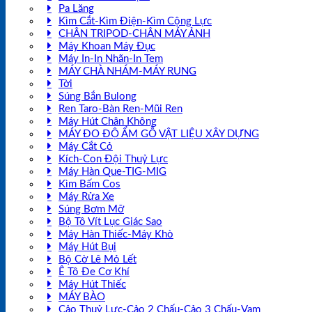
Pa Lăng
Kìm Cắt-Kìm Điện-Kìm Cộng Lực
CHÂN TRIPOD-CHÂN MÁY ẢNH
Máy Khoan Máy Đục
Máy In-In Nhãn-In Tem
MÁY CHÀ NHÁM-MÁY RUNG
Tời
Súng Bắn Bulong
Ren Taro-Bàn Ren-Mũi Ren
Máy Hút Chân Không
MÁY ĐO ĐỘ ẨM GỖ VẬT LIỆU XÂY DỰNG
Máy Cắt Cỏ
Kích-Con Đội Thuỷ Lực
Máy Hàn Que-TIG-MIG
Kìm Bấm Cos
Máy Rửa Xe
Súng Bơm Mỡ
Bộ Tô Vít Lục Giác Sao
Máy Hàn Thiếc-Máy Khò
Máy Hút Bụi
Bộ Cờ Lê Mỏ Lết
Ê Tô Đe Cơ Khí
Máy Hút Thiếc
MÁY BÀO
Cảo Thuỷ Lực-Cảo 2 Chấu-Cảo 3 Chấu-Vam