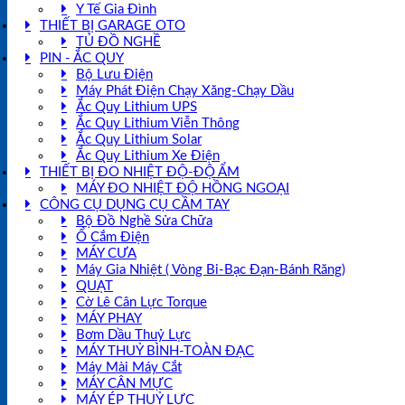
Y Tế Gia Đình
THIẾT BỊ GARAGE OTO
TỦ ĐỒ NGHỀ
PIN - ẮC QUY
Bộ Lưu Điện
Máy Phát Điện Chạy Xăng-Chạy Dầu
Ắc Quy Lithium UPS
Ắc Quy Lithium Viễn Thông
Ắc Quy Lithium Solar
Ắc Quy Lithium Xe Điện
THIẾT BỊ ĐO NHIỆT ĐỘ-ĐỘ ẨM
MÁY ĐO NHIỆT ĐỘ HỒNG NGOẠI
CÔNG CỤ DỤNG CỤ CẦM TAY
Bộ Đồ Nghề Sửa Chữa
Ổ Cắm Điện
MÁY CƯA
Máy Gia Nhiệt ( Vòng Bi-Bạc Đạn-Bánh Răng)
QUẠT
Cờ Lê Cân Lực Torque
MÁY PHAY
Bơm Dầu Thuỷ Lực
MÁY THUỶ BÌNH-TOÀN ĐẠC
Máy Mài Máy Cắt
MÁY CÂN MỰC
MÁY ÉP THUỶ LỰC