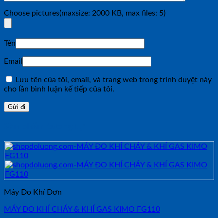
Choose pictures(maxsize: 2000 KB, max files: 5)
Tên
Email
Lưu tên của tôi, email, và trang web trong trình duyệt này
cho lần bình luận kế tiếp của tôi.
Sản phẩm tương tự
Máy Đo Khí Đơn
MÁY ĐO KHÍ CHÁY & KHÍ GAS KIMO FG110