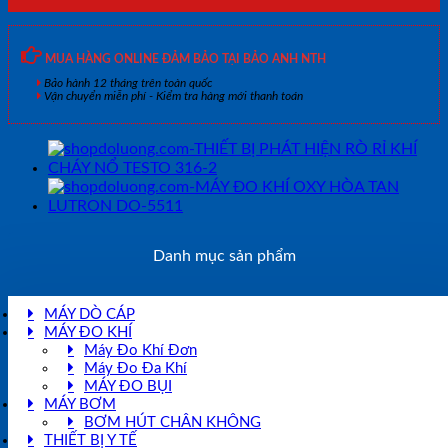
MUA HÀNG ONLINE ĐẢM BẢO TẠI BẢO ANH NTH
Bảo hành 12 tháng trên toàn quốc
Vận chuyển miễn phí - Kiểm tra hàng mới thanh toán
Danh mục sản phẩm
MÁY DÒ CÁP
MÁY ĐO KHÍ
Máy Đo Khí Đơn
Máy Đo Đa Khí
MÁY ĐO BỤI
MÁY BƠM
BƠM HÚT CHÂN KHÔNG
THIẾT BỊ Y TẾ