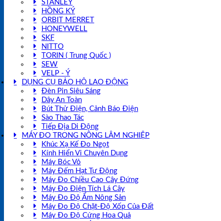
STANLEY
HỒNG KÝ
ORBIT MERRET
HONEYWELL
SKF
NITTO
TORIN ( Trung Quốc )
SEW
VELP - Ý
DỤNG CỤ BẢO HỘ LAO ĐỘNG
Đèn Pin Siêu Sáng
Dây An Toàn
Bút Thử Điện, Cảnh Báo Điện
Sào Thao Tác
Tiếp Địa Di Động
MÁY ĐO TRONG NÔNG LÂM NGHIỆP
Khúc Xạ Kế Đo Ngọt
Kính Hiển Vi Chuyên Dụng
Máy Bóc Vỏ
Máy Đếm Hạt Tự Động
Máy Đo Chiều Cao Cây Đứng
Máy Đo Điện Tích Lá Cây
Máy Đo Độ Ẩm Nông Sản
Máy Đo Độ Chặt-Độ Xốp Của Đất
Máy Đo Độ Cứng Hoa Quả