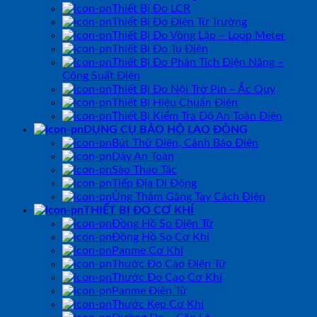
Thiết Bị Đo LCR
Thiết Bị Đo Điện Từ Trường
Thiết Bị Đo Vòng Lặp – Loop Meter
Thiết Bị Đo Tụ Điện
Thiết Bị Đo Phân Tích Điện Năng –
Công Suất Điện
Thiết Bị Đo Nội Trở Pin – Ắc Quy
Thiết Bị Hiệu Chuẩn Điện
Thiết Bị Kiểm Tra Độ An Toàn Điện
DỤNG CỤ BẢO HỘ LAO ĐỘNG
Bút Thử Điện, Cảnh Báo Điện
Dây An Toàn
Sào Thao Tác
Tiếp Địa Di Động
Ủng Thảm Găng Tay Cách Điện
THIẾT BỊ ĐO CƠ KHÍ
Đồng Hồ So Điện Tử
Đồng Hồ So Cơ Khí
Panme Cơ Khí
Thước Đo Cao Điện Tử
Thước Đo Cao Cơ Khí
Panme Điện Tử
Thước Kẹp Cơ Khí