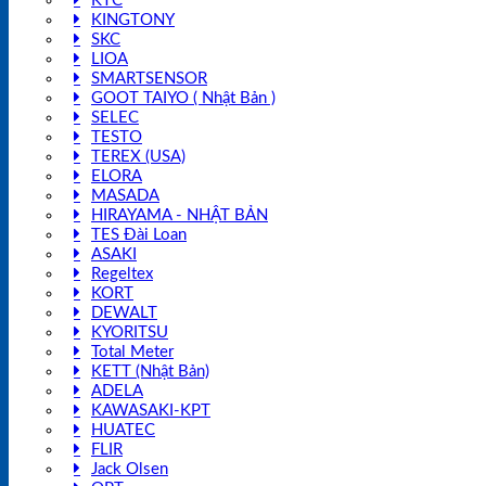
KTC
KINGTONY
SKC
LIOA
SMARTSENSOR
GOOT TAIYO ( Nhật Bản )
SELEC
TESTO
TEREX (USA)
ELORA
MASADA
HIRAYAMA - NHẬT BẢN
TES Đài Loan
ASAKI
Regeltex
KORT
DEWALT
KYORITSU
Total Meter
KETT (Nhật Bản)
ADELA
KAWASAKI-KPT
HUATEC
FLIR
Jack Olsen