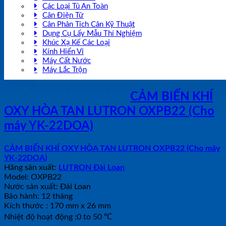
Các Loại Tủ An Toàn
Cân Điện Tử
Cân Phân Tích Cân Kỹ Thuật
Dụng Cụ Lấy Mẫu Thí Nghiệm
Khúc Xạ Kế Các Loại
Kính Hiển Vi
Máy Cất Nước
Máy Lắc Trộn
THÔNG SỐ KỸ THUẬT
CẢM BIẾN KHÍ
OXY HÒA TAN LUTRON OXPB22 (Cho
máy YK-22DOA)
CẢM BIẾN KHÍ OXY HÒA TAN LUTRON OXPB22 (Cho máy
YK-22DOA)
Hãng sản xuất:
LUTRON Đài Loan
Model: OXPB22
Nước sản xuất: Đài Loan
Bảo hành: 12 tháng
Kích thước : 170 mm x 26 mm
Nhiệt độ hoạt động :0 to 50 ℃