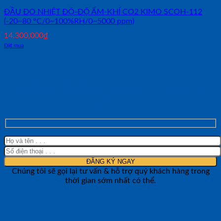
ĐẦU ĐO NHIỆT ĐỘ-ĐỘ ẨM-KHÍ CO2 KIMO SCOH-112
(-20~80 °C/0~100%RH/0~5000 ppm)
14,300,000
₫
Đặt mua
NHẬN TƯ VẤN NHANH TỪ SHOP ĐO
LƯỜNG
Chúng tôi sẽ gọi lại tư vấn & hỗ trợ quý khách hàng trong
thời gian sớm nhất có thể.