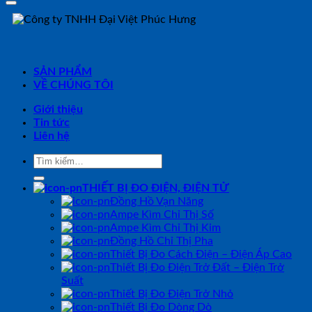
SẢN PHẨM
VỀ CHÚNG TÔI
Giới thiệu
Tin tức
Liên hệ
Tìm
kiếm:
THIẾT BỊ ĐO ĐIỆN, ĐIỆN TỬ
Đồng Hồ Vạn Năng
Ampe Kìm Chỉ Thị Số
Ampe Kìm Chỉ Thị Kim
Đồng Hồ Chỉ Thị Pha
Thiết Bị Đo Cách Điện – Điện Áp Cao
Thiết Bị Đo Điện Trở Đất – Điện Trở
Suất
Thiết Bị Đo Điện Trở Nhỏ
Thiết Bị Đo Dòng Dò