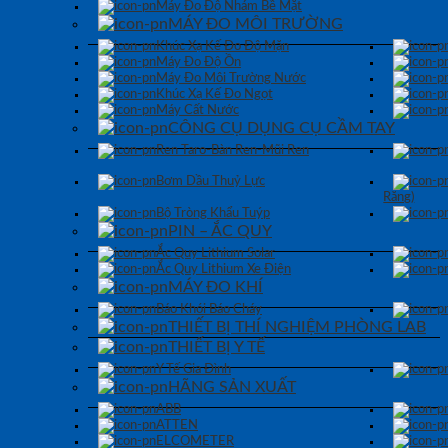
Máy Đo Độ Nhám Bề Mặt
MÁY ĐO MÔI TRƯỜNG
Khúc Xạ Kế Đo Độ Mặn
Máy Đo Độ Ồn
Máy Đo Môi Trường Nước
Khúc Xạ Kế Đo Ngọt
Máy Cất Nước
CÔNG CỤ DỤNG CỤ CẦM TAY
Ren Taro-Bàn Ren-Mũi Ren
Bơm Dầu Thuỷ Lực
Răng)
Bộ Tròng Khẩu Tuýp
PIN – ẮC QUY
Ắc Quy Lithium Solar
Ắc Quy Lithium Xe Điện
MÁY ĐO KHÍ
Báo Khói Báo Cháy
THIẾT BỊ THÍ NGHIỆM PHÒNG LAB
THIẾT BỊ Y TẾ
Y Tế Gia Đình
HÃNG SẢN XUẤT
ABB
ATTEN
ELCOMETER