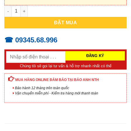
Máy Đo Khí SO2 SENKO SGTP-SO2 (0~20 ppm) số lượng
ĐẶT MUA
☎ 09345.68.996
Chúng tôi sẽ gọi lại tư vấn & hỗ trợ nhanh nhất có thể
MUA HÀNG ONLINE ĐẢM BẢO TẠI BẢO ANH NTH
Bảo hành 12 tháng trên toàn quốc
Vận chuyển miễn phí - Kiểm tra hàng mới thanh toán