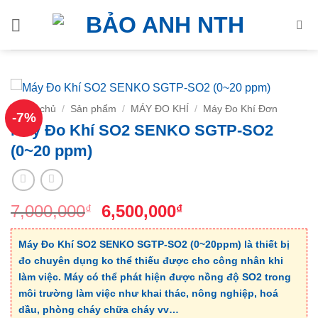
Bỏ
qua
nội
dung
Trang chủ
/
Sản phẩm
/
MÁY ĐO KHÍ
/
Máy Đo Khí Đơn
-7%
Máy Đo Khí SO2 SENKO SGTP-SO2
(0~20 ppm)
Giá
Giá
7,000,000
6,500,000
₫
₫
gốc
hiện
là:
tại
Máy Đo Khí SO2 SENKO SGTP-SO2 (0~20ppm)
là thiết bị
7,000,000₫.
là:
đo chuyên dụng ko thể thiếu được cho công nhân khi
6,500,000₫.
làm việc. Máy có thể phát hiện được nồng độ SO2 trong
môi trường làm việc như khai thác, nông nghiệp, hoá
dầu, phòng cháy chữa cháy vv…