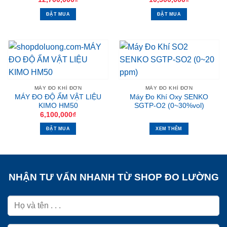
ĐẶT MUA
ĐẶT MUA
MÁY ĐO KHÍ ĐƠN
MÁY ĐO KHÍ ĐƠN
MÁY ĐO ĐỘ ẨM VẬT LIỆU
Máy Đo Khí Oxy SENKO
KIMO HM50
SGTP-O2 (0~30%vol)
6,100,000
₫
ĐẶT MUA
XEM THÊM
NHẬN TƯ VẤN NHANH TỪ SHOP ĐO LƯỜNG