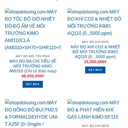
MÁY ĐO KHÍ ĐƠN
MÁY ĐO KHÍ CO2 & NHIỆT
ĐỘ MÔI TRƯỜNG KIMO
AQ110 (0…5000 ppm)
MÁY ĐO MÔI TRƯỜNG
MÁY ĐO ĐA CHỈ TIÊU VỀ
15,500,000
₫
MÔI TRƯỜNG KIMO
ĐẶT MUA
AMI310 (Chỉ có thân máy)
48,000,000
₫
ĐẶT MUA
MÁY ĐO KHÍ ĐƠN