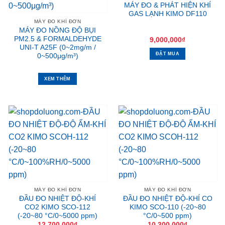
MÁY ĐO & PHÁT HIỆN KHÍ
GAS LẠNH KIMO DF110
MÁY ĐO KHÍ ĐƠN
MÁY ĐO NỒNG ĐỘ BỤI
PM2.5 & FORMALDEHYDE
9,000,000
₫
UNI-T A25F (0~2mg/m /
ĐẶT MUA
0~500μg/m³)
XEM THÊM
MÁY ĐO KHÍ ĐƠN
MÁY ĐO KHÍ ĐƠN
ĐẦU ĐO NHIỆT ĐỘ-KHÍ
ĐẦU ĐO NHIỆT ĐỘ-KHÍ CO
CO2 KIMO SCO-112
KIMO SCO-110 (-20~80
(-20~80 °C/0~5000 ppm)
°C/0~500 ppm)
12,700,000
₫
10,300,000
₫