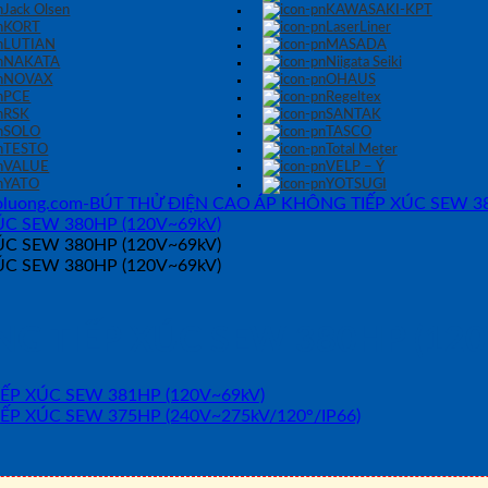
Jack Olsen
KAWASAKI-KPT
KORT
LaserLiner
LUTIAN
MASADA
NAKATA
Niigata Seiki
NOVAX
OHAUS
PCE
Regeltex
RSK
SANTAK
SOLO
TASCO
TESTO
Total Meter
VALUE
VELP – Ý
YATO
YOTSUGI
G TIẾP XÚC SEW 380HP (120