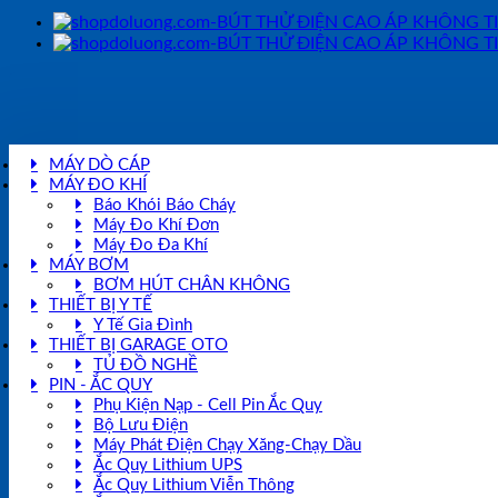
MÁY DÒ CÁP
MÁY ĐO KHÍ
Báo Khói Báo Cháy
Máy Đo Khí Đơn
Máy Đo Đa Khí
MÁY BƠM
BƠM HÚT CHÂN KHÔNG
THIẾT BỊ Y TẾ
Y Tế Gia Đình
THIẾT BỊ GARAGE OTO
TỦ ĐỒ NGHỀ
PIN - ẮC QUY
Phụ Kiện Nạp - Cell Pin Ắc Quy
Bộ Lưu Điện
Máy Phát Điện Chạy Xăng-Chạy Dầu
Ắc Quy Lithium UPS
Ắc Quy Lithium Viễn Thông