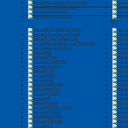
Máy Đo Môi Trường Nước
Khúc Xạ Kế Đo Ngọt
Máy Cất Nước
Bộ Cờ Lê Mỏ Lết
Vam
Bộ Đồ Nghề Sửa Chữa
Cờ Lê Cân Lực Torque
Ắc Quy Lithium UPS
Phụ Kiện Nạp – Cell Pin Ắc Quy
Máy Đo Khí Đơn
ABB
ATTEN
ELCOMETER
EXTECH
FUJIE
HIOKI
JASIC
KINGTONY
MAKITA
PROSKIT
SKC
VICADI
OPTIKA – ITALY
YOTSUGI
BROTHER
DEFELSKO
HILA