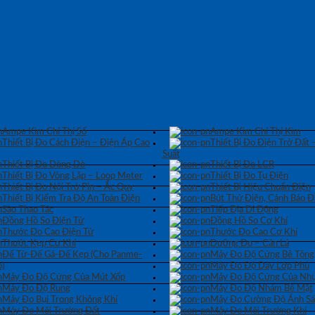
Ampe Kìm Chỉ Thị Số
Ampe Kìm Chỉ Thị Kim
Thiết Bị Đo Cách Điện – Điện Áp Cao
Thiết Bị Đo Điện Trở Đất 
Suất
Thiết Bị Đo Dòng Dò
Thiết Bị Đo LCR
Thiết Bị Đo Vòng Lặp – Loop Meter
Thiết Bị Đo Tụ Điện
Thiết Bị Đo Nội Trở Pin – Ắc Quy
Thiết Bị Hiệu Chuẩn Điện
Thiết Bị Kiểm Tra Độ An Toàn Điện
Bút Thử Điện, Cảnh Báo Đ
Sào Thao Tác
Tiếp Địa Di Động
Đồng Hồ So Điện Tử
Đồng Hồ So Cơ Khí
Thước Đo Cao Điện Tử
Thước Đo Cao Cơ Khí
Thước Kẹp Cơ Khí
Dưỡng Đo – Căn Lá
Đế Từ-Đế Gá-Đế Kẹp (Cho Panme-
Máy Đo Độ Cứng Bê Tông
)
Máy Đo Độ Dày Lớp Phủ
Máy Đo Độ Cứng Của Mút Xốp
Máy Đo Độ Cứng Của Nhự
Máy Đo Độ Rung
Máy Đo Độ Nhám Bề Mặt
Máy Đo Bụi Trong Không Khí
Máy Đo Cường Độ Ánh S
Máy Đo Môi Trường Đất
Máy Đo Môi Trường Khí