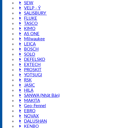
SEW
VELP - Ý
SALISBURY
FLUKE
TASCO
KIMO
AS ONE
Milwaukee
LEICA
BOSCH
SOLO
DEFELSKO
EXTECH
PROSKIT
YOTSUGI
RSK
JASIC
HILA
SANWA (Nhật Bản)
MAKITA
Geo-Fennel
EBRO
NOVAX
DALUSHAN
KENBO