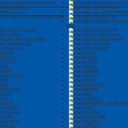
Máy Đo Nhiệt Độ-Độ Ẩm-Áp Suất
Máy Đo pH-Nhiệt Độ-Độ
Bể Rửa Siêu Âm
Các Loại Tủ An Toàn
Máy Lắc Trộn
Ren Taro-Bàn Ren-Mũi Re
Cảo Thuỷ Lực-Cảo 2 Chấu-Cảo 3 Chấu-
Bơm Dầu Thuỷ Lực
Máy Gia Nhiệt ( Vòng Bi-
Răng)
Bộ Tô Vít Lục Giác Sao
Bộ Tròng Khẩu Tuýp
Máy Cắt Cỏ
Ắc Quy Lithium Solar
Ắc Quy Lithium Viễn Thông
Ắc Quy Lithium Xe Điện
Báo Khói Báo Cháy
Máy Đo Đa Khí
Y Tế Gia Đình
Y Tế Thẩm Mỹ
ADELA
ASAKI
BOSCH
EBRO
ELITECH
ELORA
FLIR
FLUKE
HACH
HANNA
HONEYWELL
INSIZE
KDE
KIMO
KOCU
KYORITSU
MITUTOYO
NOVAX
SELEC
SEW
SKF
STANLEY
VISION
HIRAYAMA – NHẬT BẢN
TOHNICHI
YATO
ACEBEAM
AS ONE
CAMRY
DALUSHAN
Geo-Fennel
HERMLE
HONDA
HỒNG KÝ