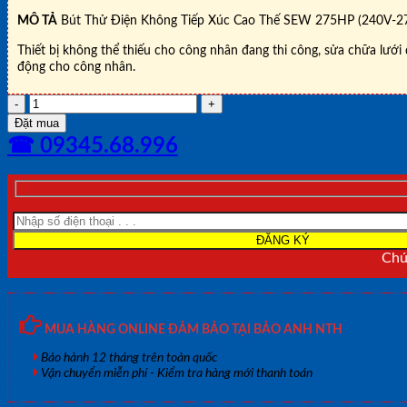
MÔ TẢ
Bút Thử Điện Không Tiếp Xúc Cao Thế SEW 275HP (240V-2
Thiết bị không thể thiếu cho công nhân đang thi công, sửa chữa lưới 
động cho công nhân.
BÚT
THỬ
Đặt mua
ĐIỆN
☎ 09345.68.996
CAO
ÁP
KHÔNG
TIẾP
XÚC
SEW
380HP
Chún
(120V~69kV)
số
lượng
MUA HÀNG ONLINE ĐẢM BẢO TẠI BẢO ANH NTH
Bảo hành 12 tháng trên toàn quốc
Vận chuyển miễn phí - Kiểm tra hàng mới thanh toán