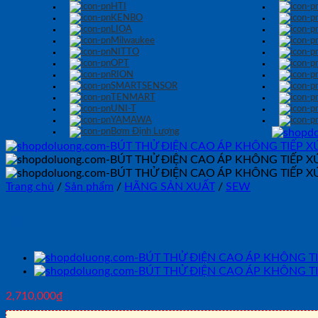
HTI
KENBO
LIOA
Milwaukee
NITTO
OPT
RION
SMARTSENSOR
TENMART
UNI-T
YAMAWA
Bơm Định Lượng
Trang chủ
/
Sản phẩm
/
HÃNG SẢN XUẤT
/
SEW
BÚT THỬ ĐIỆN CAO ÁP KHÔN
2,710,000
₫