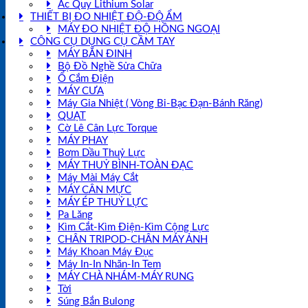
Ắc Quy Lithium Solar
THIẾT BỊ ĐO NHIỆT ĐỘ-ĐỘ ẨM
MÁY ĐO NHIỆT ĐỘ HỒNG NGOẠI
CÔNG CỤ DỤNG CỤ CẦM TAY
MÁY BẮN ĐINH
Bộ Đồ Nghề Sửa Chữa
Ổ Cắm Điện
MÁY CƯA
Máy Gia Nhiệt ( Vòng Bi-Bạc Đạn-Bánh Răng)
QUẠT
Cờ Lê Cân Lực Torque
MÁY PHAY
Bơm Dầu Thuỷ Lực
MÁY THUỶ BÌNH-TOÀN ĐẠC
Máy Mài Máy Cắt
MÁY CÂN MỰC
MÁY ÉP THUỶ LỰC
Pa Lăng
Kìm Cắt-Kìm Điện-Kìm Cộng Lực
CHÂN TRIPOD-CHÂN MÁY ẢNH
Máy Khoan Máy Đục
Máy In-In Nhãn-In Tem
MÁY CHÀ NHÁM-MÁY RUNG
Tời
Súng Bắn Bulong