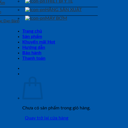
THIẾT BỊ Y TẾ
 Ẩm
HÃNG SẢN XUẤT
n
MÁY BƠM
Bạc Đạn-Bánh
Trang chủ
Sản phẩm
Khuyến mãi Hot
Hướng dẫn
Bảo hành
Thanh toán
Chưa có sản phẩm trong giỏ hàng.
Quay trở lại cửa hàng