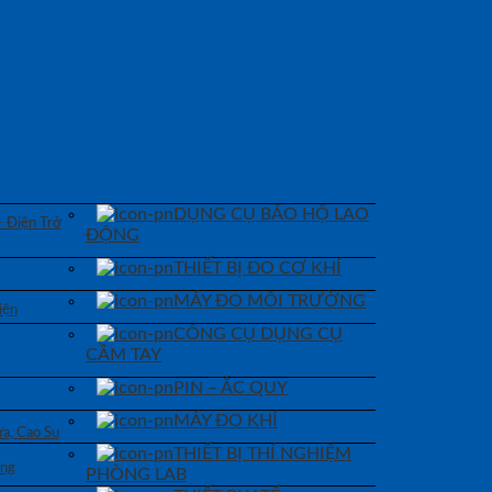
DỤNG CỤ BẢO HỘ LAO
– Điện Trở
ĐỘNG
THIẾT BỊ ĐO CƠ KHÍ
MÁY ĐO MÔI TRƯỜNG
iện
CÔNG CỤ DỤNG CỤ
CẦM TAY
PIN – ẮC QUY
MÁY ĐO KHÍ
a, Cao Su
THIẾT BỊ THÍ NGHIỆM
áng
PHÒNG LAB