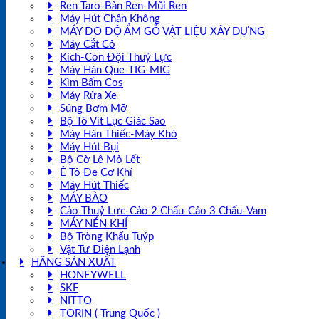
Ren Taro-Bàn Ren-Mũi Ren
Máy Hút Chân Không
MÁY ĐO ĐỘ ẨM GỖ VẬT LIỆU XÂY DỰNG
Máy Cắt Cỏ
Kích-Con Đội Thuỷ Lực
Máy Hàn Que-TIG-MIG
Kìm Bấm Cos
Máy Rửa Xe
Súng Bơm Mỡ
Bộ Tô Vít Lục Giác Sao
Máy Hàn Thiếc-Máy Khò
Máy Hút Bụi
Bộ Cờ Lê Mỏ Lết
Ê Tô Đe Cơ Khí
Máy Hút Thiếc
MÁY BÀO
Cảo Thuỷ Lực-Cảo 2 Chấu-Cảo 3 Chấu-Vam
MÁY NÉN KHÍ
Bộ Tròng Khẩu Tuýp
Vật Tư Điện Lạnh
HÃNG SẢN XUẤT
HONEYWELL
SKF
NITTO
TORIN ( Trung Quốc )