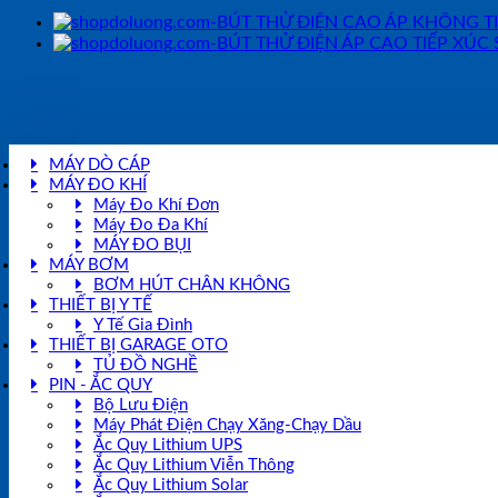
MÁY DÒ CÁP
MÁY ĐO KHÍ
Máy Đo Khí Đơn
Máy Đo Đa Khí
MÁY ĐO BỤI
MÁY BƠM
BƠM HÚT CHÂN KHÔNG
THIẾT BỊ Y TẾ
Y Tế Gia Đình
THIẾT BỊ GARAGE OTO
TỦ ĐỒ NGHỀ
PIN - ẮC QUY
Bộ Lưu Điện
Máy Phát Điện Chạy Xăng-Chạy Dầu
Ắc Quy Lithium UPS
Ắc Quy Lithium Viễn Thông
Ắc Quy Lithium Solar