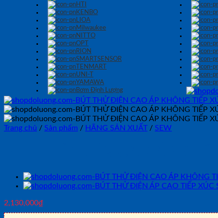
HTI
KENBO
LIOA
Milwaukee
NITTO
OPT
RION
SMARTSENSOR
TENMART
UNI-T
YAMAWA
Bơm Định Lượng
Trang chủ
/
Sản phẩm
/
HÃNG SẢN XUẤT
/
SEW
BÚT THỬ ĐIỆN CAO ÁP KHÔN
2,130,000
₫