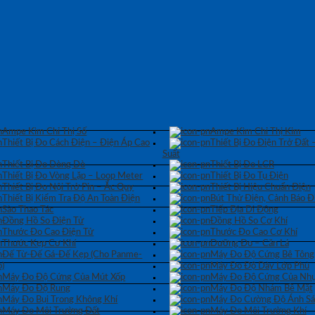
Ampe Kìm Chỉ Thị Số
Ampe Kìm Chỉ Thị Kim
Thiết Bị Đo Cách Điện – Điện Áp Cao
Thiết Bị Đo Điện Trở Đất 
Suất
Thiết Bị Đo Dòng Dò
Thiết Bị Đo LCR
Thiết Bị Đo Vòng Lặp – Loop Meter
Thiết Bị Đo Tụ Điện
Thiết Bị Đo Nội Trở Pin – Ắc Quy
Thiết Bị Hiệu Chuẩn Điện
Thiết Bị Kiểm Tra Độ An Toàn Điện
Bút Thử Điện, Cảnh Báo Đ
Sào Thao Tác
Tiếp Địa Di Động
Đồng Hồ So Điện Tử
Đồng Hồ So Cơ Khí
Thước Đo Cao Điện Tử
Thước Đo Cao Cơ Khí
Thước Kẹp Cơ Khí
Dưỡng Đo – Căn Lá
Đế Từ-Đế Gá-Đế Kẹp (Cho Panme-
Máy Đo Độ Cứng Bê Tông
)
Máy Đo Độ Dày Lớp Phủ
Máy Đo Độ Cứng Của Mút Xốp
Máy Đo Độ Cứng Của Nhự
Máy Đo Độ Rung
Máy Đo Độ Nhám Bề Mặt
Máy Đo Bụi Trong Không Khí
Máy Đo Cường Độ Ánh S
Máy Đo Môi Trường Đất
Máy Đo Môi Trường Khí