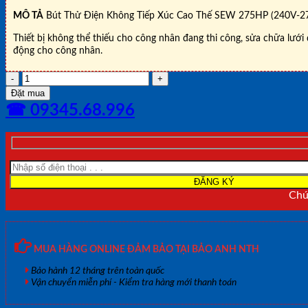
MÔ TẢ
Bút Thử Điện Không Tiếp Xúc Cao Thế SEW 275HP (240V-2
Thiết bị không thể thiếu cho công nhân đang thi công, sửa chữa lưới 
động cho công nhân.
BÚT
THỬ
Đặt mua
ĐIỆN
☎ 09345.68.996
CAO
ÁP
KHÔNG
TIẾP
XÚC
SEW
277HP
Chún
(50V~132kV)
số
lượng
MUA HÀNG ONLINE ĐẢM BẢO TẠI BẢO ANH NTH
Bảo hành 12 tháng trên toàn quốc
Vận chuyển miễn phí - Kiểm tra hàng mới thanh toán