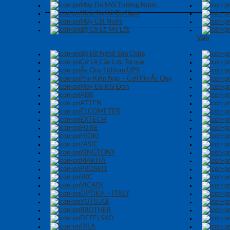
Máy Đo Môi Trường Nước
Khúc Xạ Kế Đo Ngọt
Máy Cất Nước
Bộ Cờ Lê Mỏ Lết
Vam
Bộ Đồ Nghề Sửa Chữa
Cờ Lê Cân Lực Torque
Ắc Quy Lithium UPS
Phụ Kiện Nạp – Cell Pin Ắc Quy
Máy Đo Khí Đơn
ABB
ATTEN
ELCOMETER
EXTECH
FUJIE
HIOKI
JASIC
KINGTONY
MAKITA
PROSKIT
SKC
VICADI
OPTIKA – ITALY
YOTSUGI
BROTHER
DEFELSKO
HILA