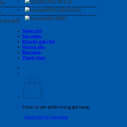
THIẾT BỊ Y TẾ
 Ẩm
HÃNG SẢN XUẤT
n
MÁY BƠM
Bạc Đạn-Bánh
Trang chủ
Sản phẩm
Khuyến mãi Hot
Hướng dẫn
Bảo hành
Thanh toán
Chưa có sản phẩm trong giỏ hàng.
Quay trở lại cửa hàng