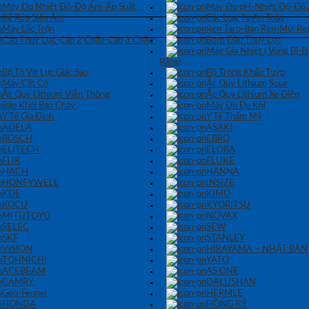
Máy Đo Nhiệt Độ-Độ Ẩm-Áp Suất
Máy Đo pH-Nhiệt Độ-Độ
Bể Rửa Siêu Âm
Các Loại Tủ An Toàn
Máy Lắc Trộn
Ren Taro-Bàn Ren-Mũi Re
Cảo Thuỷ Lực-Cảo 2 Chấu-Cảo 3 Chấu-
Bơm Dầu Thuỷ Lực
Máy Gia Nhiệt ( Vòng Bi-
Răng)
Bộ Tô Vít Lục Giác Sao
Bộ Tròng Khẩu Tuýp
Máy Cắt Cỏ
Ắc Quy Lithium Solar
Ắc Quy Lithium Viễn Thông
Ắc Quy Lithium Xe Điện
Báo Khói Báo Cháy
Máy Đo Đa Khí
Y Tế Gia Đình
Y Tế Thẩm Mỹ
ADELA
ASAKI
BOSCH
EBRO
ELITECH
ELORA
FLIR
FLUKE
HACH
HANNA
HONEYWELL
INSIZE
KDE
KIMO
KOCU
KYORITSU
MITUTOYO
NOVAX
SELEC
SEW
SKF
STANLEY
VISION
HIRAYAMA – NHẬT BẢN
TOHNICHI
YATO
ACEBEAM
AS ONE
CAMRY
DALUSHAN
Geo-Fennel
HERMLE
HONDA
HỒNG KÝ