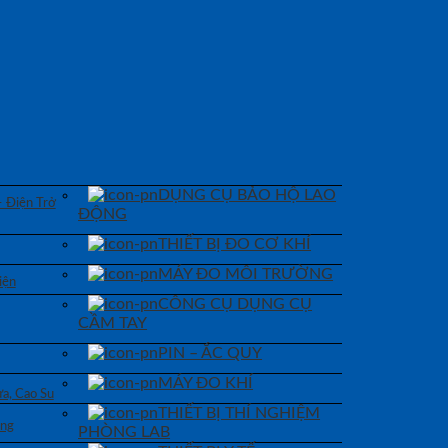
DỤNG CỤ BẢO HỘ LAO
– Điện Trở
ĐỘNG
THIẾT BỊ ĐO CƠ KHÍ
MÁY ĐO MÔI TRƯỜNG
iện
CÔNG CỤ DỤNG CỤ
CẦM TAY
PIN – ẮC QUY
MÁY ĐO KHÍ
a, Cao Su
THIẾT BỊ THÍ NGHIỆM
áng
PHÒNG LAB