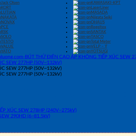
Jack Olsen
KAWASAKI-KPT
KORT
LaserLiner
LUTIAN
MASADA
NAKATA
Niigata Seiki
NOVAX
OHAUS
PCE
Regeltex
RSK
SANTAK
SOLO
TASCO
TESTO
Total Meter
VALUE
VELP – Ý
YATO
YOTSUGI
G TIẾP XÚC SEW 277HP (50V