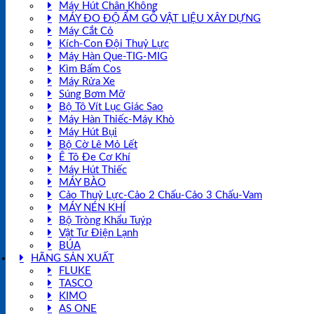
Máy Hút Chân Không
MÁY ĐO ĐỘ ẨM GỖ VẬT LIỆU XÂY DỰNG
Máy Cắt Cỏ
Kích-Con Đội Thuỷ Lực
Máy Hàn Que-TIG-MIG
Kìm Bấm Cos
Máy Rửa Xe
Súng Bơm Mỡ
Bộ Tô Vít Lục Giác Sao
Máy Hàn Thiếc-Máy Khò
Máy Hút Bụi
Bộ Cờ Lê Mỏ Lết
Ê Tô Đe Cơ Khí
Máy Hút Thiếc
MÁY BÀO
Cảo Thuỷ Lực-Cảo 2 Chấu-Cảo 3 Chấu-Vam
MÁY NÉN KHÍ
Bộ Tròng Khẩu Tuýp
Vật Tư Điện Lạnh
BÚA
HÃNG SẢN XUẤT
FLUKE
TASCO
KIMO
AS ONE