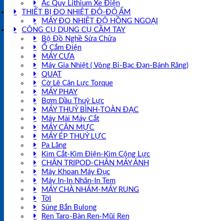
Ắc Quy Lithium Xe Điện
THIẾT BỊ ĐO NHIỆT ĐỘ-ĐỘ ẨM
MÁY ĐO NHIỆT ĐỘ HỒNG NGOẠI
CÔNG CỤ DỤNG CỤ CẦM TAY
Bộ Đồ Nghề Sửa Chữa
Ổ Cắm Điện
MÁY CƯA
Máy Gia Nhiệt ( Vòng Bi-Bạc Đạn-Bánh Răng)
QUẠT
Cờ Lê Cân Lực Torque
MÁY PHAY
Bơm Dầu Thuỷ Lực
MÁY THUỶ BÌNH-TOÀN ĐẠC
Máy Mài Máy Cắt
MÁY CÂN MỰC
MÁY ÉP THUỶ LỰC
Pa Lăng
Kìm Cắt-Kìm Điện-Kìm Cộng Lực
CHÂN TRIPOD-CHÂN MÁY ẢNH
Máy Khoan Máy Đục
Máy In-In Nhãn-In Tem
MÁY CHÀ NHÁM-MÁY RUNG
Tời
Súng Bắn Bulong
Ren Taro-Bàn Ren-Mũi Ren