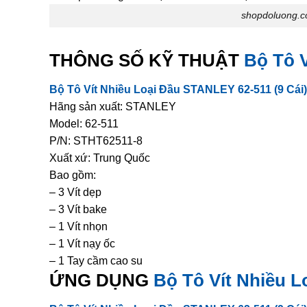
shopdoluong.c
THÔNG SỐ KỸ THUẬT
Bộ Tô V
Bộ Tô Vít Nhiều Loại Đầu STANLEY 62-511 (9 Cái)
Hãng sản xuất: STANLEY
Model: 62-511
P/N: STHT62511-8
Xuất xứ: Trung Quốc
Bao gồm:
– 3 Vít dẹp
– 3 Vít bake
– 1 Vít nhọn
– 1 Vít nạy ốc
– 1 Tay cầm cao su
ỨNG DỤNG
Bộ Tô Vít Nhiều L