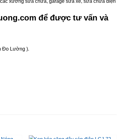
g các xưởng sửa chữa, garage sửa xe, sửa chữa điện
uong.com để được tư vấn và
n Đo Lường ).