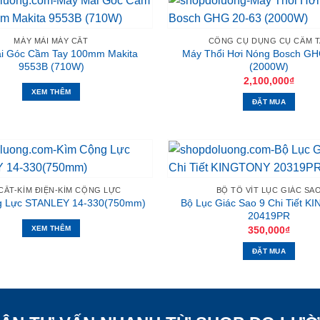
MÁY MÀI MÁY CẮT
CÔNG CỤ DỤNG CỤ CẦM T
i Góc Cầm Tay 100mm Makita
Máy Thổi Hơi Nóng Bosch GH
9553B (710W)
(2000W)
2,100,000
₫
XEM THÊM
ĐẶT MUA
 CẮT-KÌM ĐIỆN-KÌM CỘNG LỰC
BỘ TÔ VÍT LỤC GIÁC SA
Bộ Lục Giác Sao 9 Chi Tiết 
g Lực STANLEY 14-330(750mm)
20419PR
350,000
₫
XEM THÊM
ĐẶT MUA