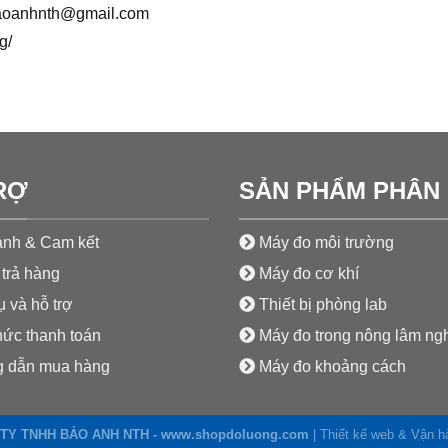
aoanhnth@gmail.com
g/
RỢ
SẢN PHẨM PHÂN 
nh & Cam kết
Máy đo môi trường
trả hàng
Máy đo cơ khí
 và hỗ trợ
Thiết bị phòng lab
hức thanh toán
Máy đo trong nông lâm ng
 dẫn mua hàng
Máy đo khoảng cách
TY TNHH BẢO ANH NTH - www.shopdoluong.com
| Thiết kế web & Vận