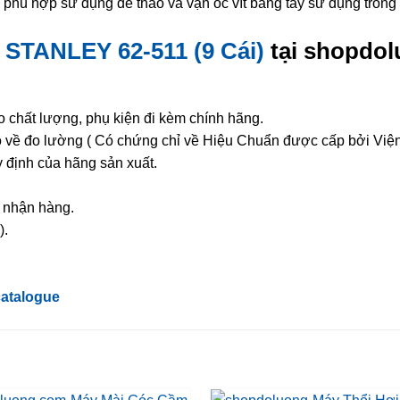
phù hợp sử dụng để tháo và vặn ốc vít bằng tay sử dụng tron
 STANLEY 62-511 (9 Cái)
tại shopdol
chất lượng, phụ kiện đi kèm chính hãng.
ạo về đo lường ( Có chứng chỉ về Hiệu Chuẩn được cấp bởi Việ
 định của hãng sản xuất.
à nhận hàng.
).
atalogue