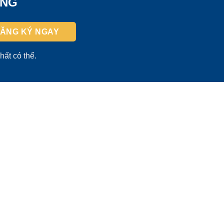
ỜNG
hất có thể.