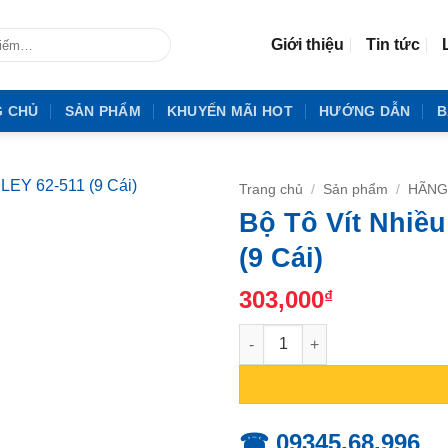
Giới thiệu
Tin tức
G CHỦ
SẢN PHẨM
KHUYẾN MÃI HOT
HƯỚNG DẪN
B
Trang chủ
/
Sản phẩm
/
HÃNG
Bộ Tô Vít Nhiề
(9 Cái)
303,000
₫
Bộ Tô Vít Nhiều Loại Đầu STAN
☎ 09345.68.996