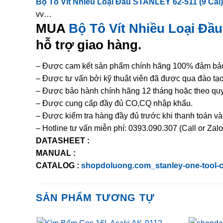
Bộ Tô Vít Nhiều Loại Đầu STANLEY 62-511 (9 Cái)
vv…
MUA
Bộ Tô Vít Nhiều Loại Đầu
hỗ trợ giao hàng.
– Được cam kết sản phẩm chính hãng 100% đảm bảo 
– Được tư vấn bởi kỹ thuật viên đã được qua đào t
– Được bảo hành chính hãng 12 tháng hoặc theo quy
– Được cung cấp đầy đủ CO,CQ nhập khẩu.
– Được kiểm tra hàng đầy đủ trước khi thanh toán v
– Hotline tư vấn miễn phí: 0393.090.307 (Call or Zalo
DATASHEET :
MANUAL :
CATALOG :
shopdoluong.com_stanley-one-tool-c
SẢN PHẨM TƯƠNG TỰ