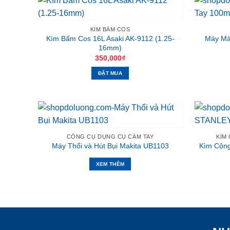
KÌM BẤM COS
Kìm Bấm Cos 16L Asaki AK-9112 (1.25-
Máy Mà
16mm)
350,000
₫
ĐẶT MUA
CÔNG CỤ DỤNG CỤ CẦM TAY
KÌM
Máy Thổi và Hút Bụi Makita UB1103
Kìm Cộn
XEM THÊM