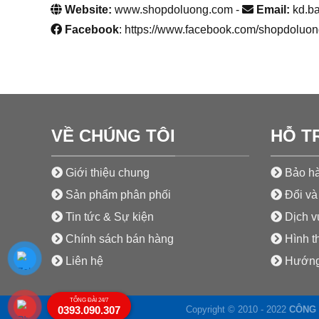
Website:
www.shopdoluong.com -
Email:
kd.b
Facebook
: https://www.facebook.com/shopdoluon
VỀ CHÚNG TÔI
HỖ T
Giới thiệu chung
Bảo hà
Sản phẩm phân phối
Đổi và 
Tin tức & Sự kiện
Dịch vụ
Chính sách bán hàng
Hình t
Liên hệ
Hướng
TỔNG ĐÀI 24/7
Copyright © 2010 - 2022
CÔNG 
0393.090.307