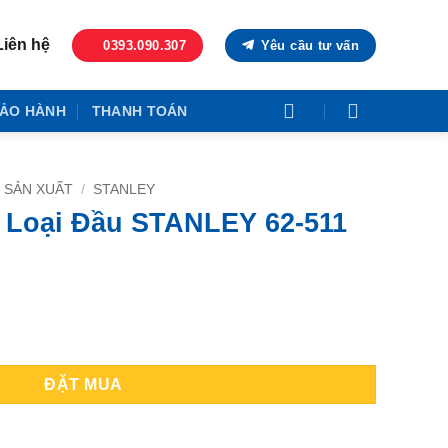
Liên hệ
0393.090.307
Yêu cầu tư vấn
ẢO HÀNH
THANH TOÁN
 SẢN XUẤT
/
STANLEY
u Loại Đầu STANLEY 62-511
LEY 62-511 (9 Cái) số lượng
ĐẶT MUA