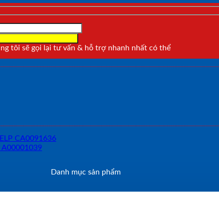
g tôi sẽ gọi lại tư vấn & hỗ trợ nhanh nhất có thể
Danh mục sản phẩm