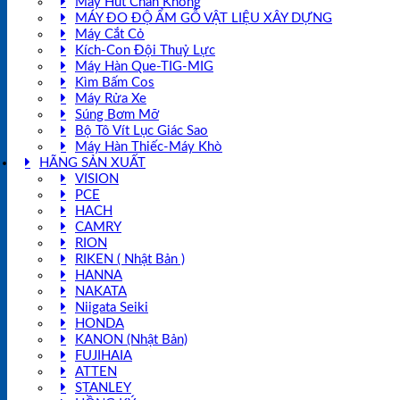
Máy Hút Chân Không
MÁY ĐO ĐỘ ẨM GỖ VẬT LIỆU XÂY DỰNG
Máy Cắt Cỏ
Kích-Con Đội Thuỷ Lực
Máy Hàn Que-TIG-MIG
Kìm Bấm Cos
Máy Rửa Xe
Súng Bơm Mỡ
Bộ Tô Vít Lục Giác Sao
Máy Hàn Thiếc-Máy Khò
HÃNG SẢN XUẤT
VISION
PCE
HACH
CAMRY
RION
RIKEN ( Nhật Bản )
HANNA
NAKATA
Niigata Seiki
HONDA
KANON (Nhật Bản)
FUJIHAIA
ATTEN
STANLEY