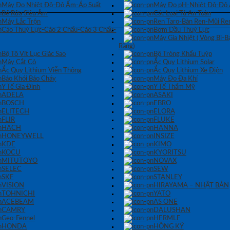
Máy Đo Nhiệt Độ-Độ Ẩm-Áp Suất
Máy Đo pH-Nhiệt Độ-Độ
Bể Rửa Siêu Âm
Các Loại Tủ An Toàn
Máy Lắc Trộn
Ren Taro-Bàn Ren-Mũi Re
Cảo Thuỷ Lực-Cảo 2 Chấu-Cảo 3 Chấu-
Bơm Dầu Thuỷ Lực
Máy Gia Nhiệt ( Vòng Bi-
Răng)
Bộ Tô Vít Lục Giác Sao
Bộ Tròng Khẩu Tuýp
Máy Cắt Cỏ
Ắc Quy Lithium Solar
Ắc Quy Lithium Viễn Thông
Ắc Quy Lithium Xe Điện
Báo Khói Báo Cháy
Máy Đo Đa Khí
Y Tế Gia Đình
Y Tế Thẩm Mỹ
ADELA
ASAKI
BOSCH
EBRO
ELITECH
ELORA
FLIR
FLUKE
HACH
HANNA
HONEYWELL
INSIZE
KDE
KIMO
KOCU
KYORITSU
MITUTOYO
NOVAX
SELEC
SEW
SKF
STANLEY
VISION
HIRAYAMA – NHẬT BẢN
TOHNICHI
YATO
ACEBEAM
AS ONE
CAMRY
DALUSHAN
Geo-Fennel
HERMLE
HONDA
HỒNG KÝ