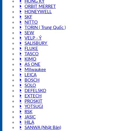
HỒNG KÝ
ORBIT MERRET
HONEYWELL
SKF
NITTO
TORIN ( Trung Quốc )
SEW
VELP - Ý
SALISBURY
FLUKE
TASCO
KIMO
AS ONE
Milwaukee
LEICA
BOSCH
SOLO
DEFELSKO
EXTECH
PROSKIT
YOTSUGI
RSK
JASIC
HILA
SANWA (Nhật Bản)