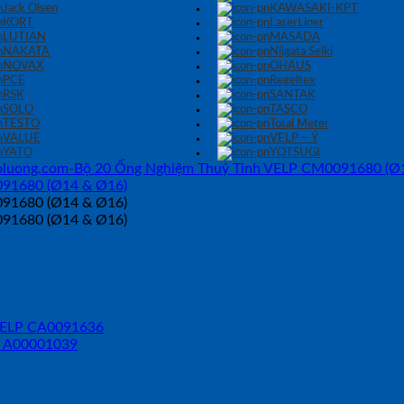
Jack Olsen
KAWASAKI-KPT
KORT
LaserLiner
LUTIAN
MASADA
NAKATA
Niigata Seiki
NOVAX
OHAUS
PCE
Regeltex
RSK
SANTAK
SOLO
TASCO
TESTO
Total Meter
VALUE
VELP – Ý
YATO
YOTSUGI
 VELP CM0091680 (Ø14 & Ø16)