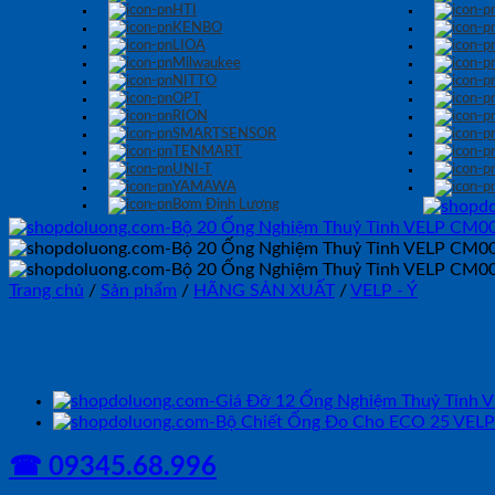
HTI
KENBO
LIOA
Milwaukee
NITTO
OPT
RION
SMARTSENSOR
TENMART
UNI-T
YAMAWA
Bơm Định Lượng
Trang chủ
/
Sản phẩm
/
HÃNG SẢN XUẤT
/
VELP - Ý
Bộ 20 Ống Nghiệm Thuỷ Tinh
☎ 09345.68.996