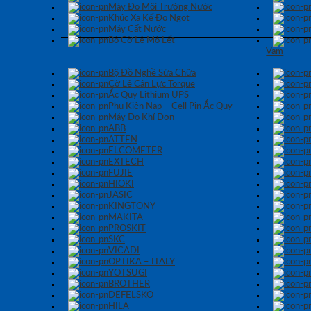
Máy Đo Môi Trường Nước
Khúc Xạ Kế Đo Ngọt
Máy Cất Nước
Bộ Cờ Lê Mỏ Lết
Vam
Bộ Đồ Nghề Sửa Chữa
Cờ Lê Cân Lực Torque
Ắc Quy Lithium UPS
Phụ Kiện Nạp – Cell Pin Ắc Quy
Máy Đo Khí Đơn
ABB
ATTEN
ELCOMETER
EXTECH
FUJIE
HIOKI
JASIC
KINGTONY
MAKITA
PROSKIT
SKC
VICADI
OPTIKA – ITALY
YOTSUGI
BROTHER
DEFELSKO
HILA