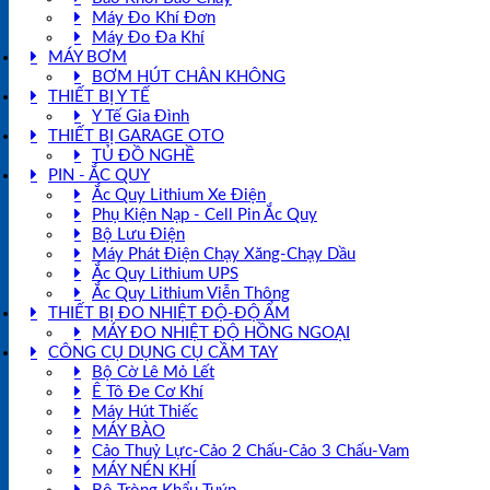
Máy Đo Khí Đơn
Máy Đo Đa Khí
MÁY BƠM
BƠM HÚT CHÂN KHÔNG
THIẾT BỊ Y TẾ
Y Tế Gia Đình
THIẾT BỊ GARAGE OTO
TỦ ĐỒ NGHỀ
PIN - ẮC QUY
Ắc Quy Lithium Xe Điện
Phụ Kiện Nạp - Cell Pin Ắc Quy
Bộ Lưu Điện
Máy Phát Điện Chạy Xăng-Chạy Dầu
Ắc Quy Lithium UPS
Ắc Quy Lithium Viễn Thông
THIẾT BỊ ĐO NHIỆT ĐỘ-ĐỘ ẨM
MÁY ĐO NHIỆT ĐỘ HỒNG NGOẠI
CÔNG CỤ DỤNG CỤ CẦM TAY
Bộ Cờ Lê Mỏ Lết
Ê Tô Đe Cơ Khí
Máy Hút Thiếc
MÁY BÀO
Cảo Thuỷ Lực-Cảo 2 Chấu-Cảo 3 Chấu-Vam
MÁY NÉN KHÍ