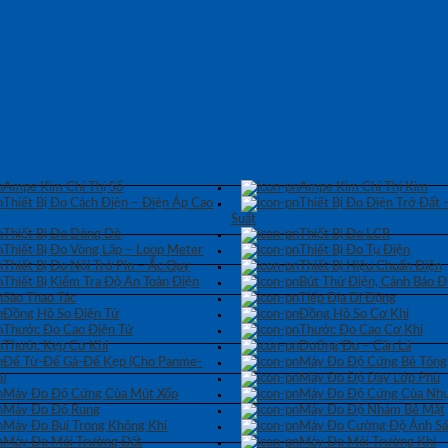
Ampe Kìm Chỉ Thị Số
Ampe Kìm Chỉ Thị Kim
Thiết Bị Đo Cách Điện – Điện Áp Cao
Thiết Bị Đo Điện Trở Đất 
Suất
Thiết Bị Đo Dòng Dò
Thiết Bị Đo LCR
Thiết Bị Đo Vòng Lặp – Loop Meter
Thiết Bị Đo Tụ Điện
Thiết Bị Đo Nội Trở Pin – Ắc Quy
Thiết Bị Hiệu Chuẩn Điện
Thiết Bị Kiểm Tra Độ An Toàn Điện
Bút Thử Điện, Cảnh Báo Đ
Sào Thao Tác
Tiếp Địa Di Động
Đồng Hồ So Điện Tử
Đồng Hồ So Cơ Khí
Thước Đo Cao Điện Tử
Thước Đo Cao Cơ Khí
Thước Kẹp Cơ Khí
Dưỡng Đo – Căn Lá
Đế Từ-Đế Gá-Đế Kẹp (Cho Panme-
Máy Đo Độ Cứng Bê Tông
)
Máy Đo Độ Dày Lớp Phủ
Máy Đo Độ Cứng Của Mút Xốp
Máy Đo Độ Cứng Của Nhự
Máy Đo Độ Rung
Máy Đo Độ Nhám Bề Mặt
Máy Đo Bụi Trong Không Khí
Máy Đo Cường Độ Ánh S
Máy Đo Môi Trường Đất
Máy Đo Môi Trường Khí