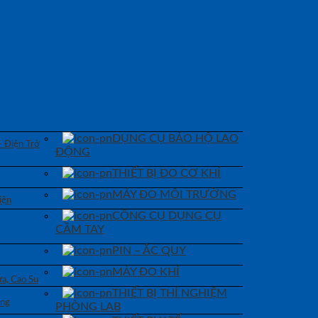
DỤNG CỤ BẢO HỘ LAO
– Điện Trở
ĐỘNG
THIẾT BỊ ĐO CƠ KHÍ
MÁY ĐO MÔI TRƯỜNG
iện
CÔNG CỤ DỤNG CỤ
CẦM TAY
PIN – ẮC QUY
MÁY ĐO KHÍ
a, Cao Su
THIẾT BỊ THÍ NGHIỆM
áng
PHÒNG LAB