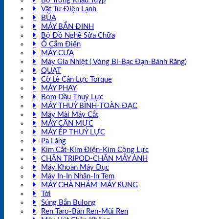
Bộ Tròng Khẩu Tuýp
Vật Tư Điện Lạnh
BÚA
MÁY BẮN ĐINH
Bộ Đồ Nghề Sửa Chữa
Ổ Cắm Điện
MÁY CƯA
Máy Gia Nhiệt ( Vòng Bi-Bạc Đạn-Bánh Răng)
QUẠT
Cờ Lê Cân Lực Torque
MÁY PHAY
Bơm Dầu Thuỷ Lực
MÁY THUỶ BÌNH-TOÀN ĐẠC
Máy Mài Máy Cắt
MÁY CÂN MỰC
MÁY ÉP THUỶ LỰC
Pa Lăng
Kìm Cắt-Kìm Điện-Kìm Cộng Lực
CHÂN TRIPOD-CHÂN MÁY ẢNH
Máy Khoan Máy Đục
Máy In-In Nhãn-In Tem
MÁY CHÀ NHÁM-MÁY RUNG
Tời
Súng Bắn Bulong
Ren Taro-Bàn Ren-Mũi Ren