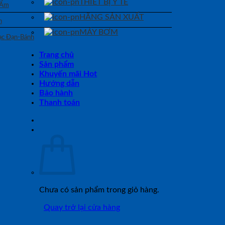
THIẾT BỊ Y TẾ
 Ẩm
HÃNG SẢN XUẤT
n
MÁY BƠM
Bạc Đạn-Bánh
Trang chủ
Sản phẩm
Khuyến mãi Hot
Hướng dẫn
Bảo hành
Thanh toán
Chưa có sản phẩm trong giỏ hàng.
Quay trở lại cửa hàng