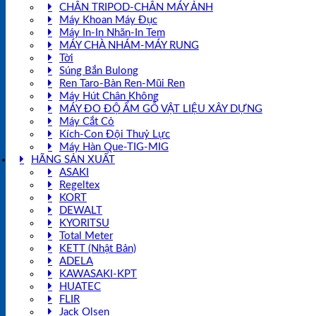
CHÂN TRIPOD-CHÂN MÁY ẢNH
Máy Khoan Máy Đục
Máy In-In Nhãn-In Tem
MÁY CHÀ NHÁM-MÁY RUNG
Tời
Súng Bắn Bulong
Ren Taro-Bàn Ren-Mũi Ren
Máy Hút Chân Không
MÁY ĐO ĐỘ ẨM GỖ VẬT LIỆU XÂY DỰNG
Máy Cắt Cỏ
Kích-Con Đội Thuỷ Lực
Máy Hàn Que-TIG-MIG
HÃNG SẢN XUẤT
ASAKI
Regeltex
KORT
DEWALT
KYORITSU
Total Meter
KETT (Nhật Bản)
ADELA
KAWASAKI-KPT
HUATEC
FLIR
Jack Olsen