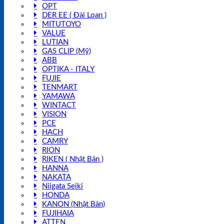
OPT
DER EE ( Đài Loan )
MITUTOYO
VALUE
LUTIAN
GAS CLIP (Mỹ)
ABB
OPTIKA - ITALY
FUJIE
TENMART
YAMAWA
WINTACT
VISION
PCE
HACH
CAMRY
RION
RIKEN ( Nhật Bản )
HANNA
NAKATA
Niigata Seiki
HONDA
KANON (Nhật Bản)
FUJIHAIA
ATTEN