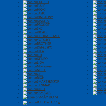
EXTECH
FUJIE
HIOKI
JASIC
KINGTONY
MAKITA
PROSKIT
SKC
VICADI
OPTIKA – ITALY
YOTSUGI
BROTHER
DEFELSKO
HILA
HTI
KENBO
LIOA
Milwaukee
NITTO
OPT
RION
SMARTSENSOR
TENMART
UNI-T
YAMAWA
MÁY BƠM
Bơm Định Lượng