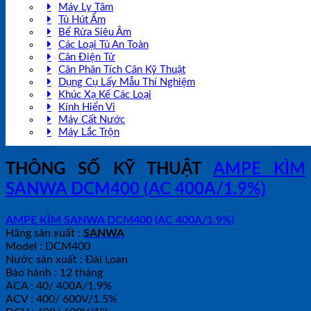
Máy Ly Tâm
Tủ Hút Ẩm
Bể Rửa Siêu Âm
Các Loại Tủ An Toàn
Cân Điện Tử
Cân Phân Tích Cân Kỹ Thuật
Dụng Cụ Lấy Mẫu Thí Nghiệm
Khúc Xạ Kế Các Loại
Kính Hiển Vi
Máy Cất Nước
Máy Lắc Trộn
THÔNG SỐ KỸ THUẬT
AMPE KÌM
SANWA DCM400 (AC 400A/1.9%)
AMPE KÌM SANWA DCM400 (AC 400A/1.9%)
Hãng sản xuất :
SANWA
Model : DCM400
Nước sản xuất : Đài Loan
Bảo hành : 12 tháng
ACA : 40/ 400A/1.9%
ACV : 400/ 600V/1.5%