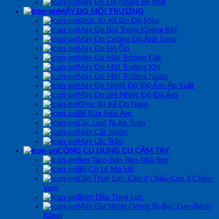
Máy Đo Độ Nhám Bề Mặt
MÁY ĐO MÔI TRƯỜNG
Khúc Xạ Kế Đo Độ Mặn
Máy Đo Bụi Trong Không Khí
Máy Đo Cường Độ Ánh Sáng
Máy Đo Độ Ồn
Máy Đo Môi Trường Đất
Máy Đo Môi Trường Khí
Máy Đo Môi Trường Nước
Máy Đo Nhiệt Độ-Độ Ẩm-Áp Suất
Máy Đo pH-Nhiệt Độ-Độ Ẩm
Khúc Xạ Kế Đo Ngọt
Bể Rửa Siêu Âm
Các Loại Tủ An Toàn
Máy Cất Nước
Máy Lắc Trộn
CÔNG CỤ DỤNG CỤ CẦM TAY
Ren Taro-Bàn Ren-Mũi Ren
Bộ Cờ Lê Mỏ Lết
Cảo Thuỷ Lực-Cảo 2 Chấu-Cảo 3 Chấu-
Vam
Bơm Dầu Thuỷ Lực
Máy Gia Nhiệt ( Vòng Bi-Bạc Đạn-Bánh
Răng)