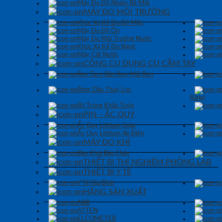
Máy Đo Độ Nhám Bề Mặt
MÁY ĐO MÔI TRƯỜNG
Khúc Xạ Kế Đo Độ Mặn
Máy Đo Độ Ồn
Máy Đo Môi Trường Nước
Khúc Xạ Kế Đo Ngọt
Máy Cất Nước
CÔNG CỤ DỤNG CỤ CẦM TAY
Ren Taro-Bàn Ren-Mũi Ren
Bơm Dầu Thuỷ Lực
Răng)
Bộ Tròng Khẩu Tuýp
PIN – ẮC QUY
Ắc Quy Lithium Solar
Ắc Quy Lithium Xe Điện
MÁY ĐO KHÍ
Báo Khói Báo Cháy
THIẾT BỊ THÍ NGHIỆM PHÒNG LAB
THIẾT BỊ Y TẾ
Y Tế Gia Đình
HÃNG SẢN XUẤT
ABB
ATTEN
ELCOMETER