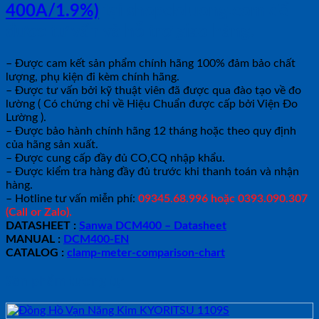
400A/1.9%)
tại shopdoluong.com để
được tư vấn và hỗ trợ giao hàng.
– Được cam kết sản phẩm chính hãng 100% đảm bảo chất
lượng, phụ kiện đi kèm chính hãng.
– Được tư vấn bởi kỹ thuật viên đã được qua đào tạo về đo
lường ( Có chứng chỉ về Hiệu Chuẩn được cấp bởi Viện Đo
Lường ).
– Được bảo hành chính hãng 12 tháng hoặc theo quy định
của hãng sản xuất.
– Được cung cấp đầy đủ CO,CQ nhập khẩu.
– Được kiểm tra hàng đầy đủ trước khi thanh toán và nhận
hàng.
– Hotline tư vấn miễn phí:
09345.68.996 hoặc 0393.090.307
(Call or Zalo).
DATASHEET :
Sanwa DCM400 – Datasheet
MANUAL :
DCM400-EN
CATALOG :
clamp-meter-comparison-chart
Sản phẩm tương tự