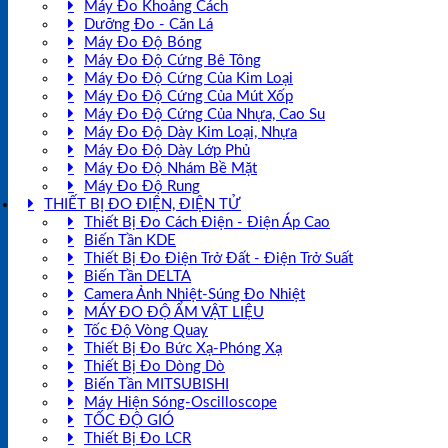
Máy Đo Khoảng Cách
Dưỡng Đo - Căn Lá
Máy Đo Độ Bóng
Máy Đo Độ Cứng Bê Tông
Máy Đo Độ Cứng Của Kim Loại
Máy Đo Độ Cứng Của Mút Xốp
Máy Đo Độ Cứng Của Nhựa, Cao Su
Máy Đo Độ Dày Kim Loại, Nhựa
Máy Đo Độ Dày Lớp Phủ
Máy Đo Độ Nhám Bề Mặt
Máy Đo Độ Rung
THIẾT BỊ ĐO ĐIỆN, ĐIỆN TỬ
Thiết Bị Đo Cách Điện - Điện Áp Cao
Biến Tần KDE
Thiết Bị Đo Điện Trở Đất - Điện Trở Suất
Biến Tần DELTA
Camera Ảnh Nhiệt-Súng Đo Nhiệt
MÁY ĐO ĐỘ ẨM VẬT LIỆU
Tốc Độ Vòng Quay
Thiết Bị Đo Bức Xạ-Phóng Xạ
Thiết Bị Đo Dòng Dò
Biến Tần MITSUBISHI
Máy Hiện Sóng-Oscilloscope
TỐC ĐỘ GIÓ
Thiết Bị Đo LCR