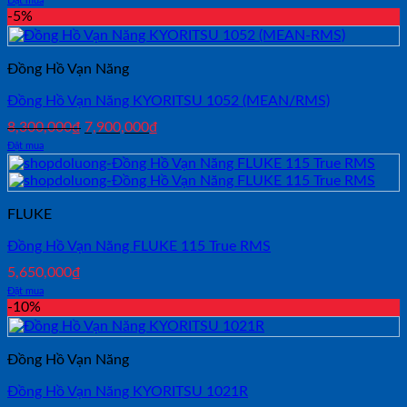
Đặt mua
-5%
Đồng Hồ Vạn Năng
Đồng Hồ Vạn Năng KYORITSU 1052 (MEAN/RMS)
Giá
Giá
8,300,000
₫
7,900,000
₫
gốc
hiện
Đặt mua
là:
tại
8,300,000₫.
là:
7,900,000₫.
FLUKE
Đồng Hồ Vạn Năng FLUKE 115 True RMS
5,650,000
₫
Đặt mua
-10%
Đồng Hồ Vạn Năng
Đồng Hồ Vạn Năng KYORITSU 1021R