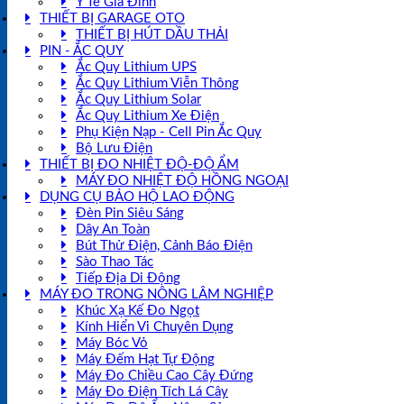
Y Tế Gia Đình
THIẾT BỊ GARAGE OTO
THIẾT BỊ HÚT DẦU THẢI
PIN - ẮC QUY
Ắc Quy Lithium UPS
Ắc Quy Lithium Viễn Thông
Ắc Quy Lithium Solar
Ắc Quy Lithium Xe Điện
Phụ Kiện Nạp - Cell Pin Ắc Quy
Bộ Lưu Điện
THIẾT BỊ ĐO NHIỆT ĐỘ-ĐỘ ẨM
MÁY ĐO NHIỆT ĐỘ HỒNG NGOẠI
DỤNG CỤ BẢO HỘ LAO ĐỘNG
Đèn Pin Siêu Sáng
Dây An Toàn
Bút Thử Điện, Cảnh Báo Điện
Sào Thao Tác
Tiếp Địa Di Động
MÁY ĐO TRONG NÔNG LÂM NGHIỆP
Khúc Xạ Kế Đo Ngọt
Kính Hiển Vi Chuyên Dụng
Máy Bóc Vỏ
Máy Đếm Hạt Tự Động
Máy Đo Chiều Cao Cây Đứng
Máy Đo Điện Tích Lá Cây