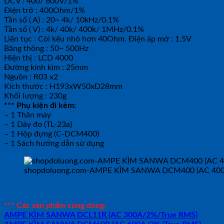
DCV : 400/ 600V/1%
Điện trở : 400Ohm/1%
Tần số ( A) : 20~ 4k/ 10kHz/0.1%
Tần số ( V) : 4k/ 40k/ 400k/ 1MHz/0.1%
Liên tục : Còi kêu nhỏ hơn 40Ohm. Điện áp mở : 1.5V
Băng thông : 50~ 500Hz
Hiện thị : LCD 4000
Đường kính kìm : 25mm
Nguồn : R03 x2
Kích thước : H193xW50xD28mm
Khối lượng : 230g
*** Phụ kiện đi kèm:
– 1 Thân máy
– 1 Dây đo (TL-23a)
– 1 Hộp đựng (C-DCM400)
– 1 Sách hướng dẫn sử dụng
shopdoluong.com-AMPE KÌM SANWA DCM400 (AC 400
*** Các sản phẩm cùng dòng:
AMPE KÌM SANWA DCL11R (AC 300A/2%/True RMS)