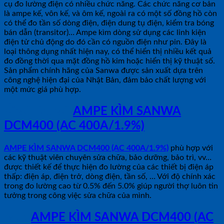
cụ đo lường điện có nhiều chức năng. Các chức năng cơ bản
là ampe kế, vôn kế, và ôm kế, ngoài ra có một số đồng hồ còn
có thể đo tần số dòng điện, điện dung tụ điện, kiểm tra bóng
bán dẫn (transitor)… Ampe kìm dòng sử dụng các linh kiện
điện tử chủ động do đó cần có nguồn điện như pin. Đây là
loại thông dụng nhất hiện nay, có thể hiển thị nhiều kết quả
đo đồng thời qua mặt đồng hồ kim hoặc hiển thị kỹ thuật số.
Sản phẩm chính hãng của Sanwa được sản xuất dựa trên
công nghệ hiện đại của Nhật Bản, đảm bảo chất lượng với
một mức giá phù hợp.
ỨNG DỤNG
AMPE KÌM SANWA
DCM400 (AC 400A/1.9%)
AMPE KÌM SANWA DCM400 (AC 400A/1.9%)
phù hợp với
các kỹ thuật viên chuyên sửa chữa, bảo dưỡng, bảo trì, vv…
được thiết kế để thực hiện đo lường của các thiết bị điện áp
thấp: điện áp, điện trở, dòng điện, tần số, … Với độ chính xác
trong đo lường cao từ 0.5% đến 5.0% giúp người thợ luôn tin
tưởng trong công việc sửa chữa của mình.
Mua
AMPE KÌM SANWA DCM400 (AC