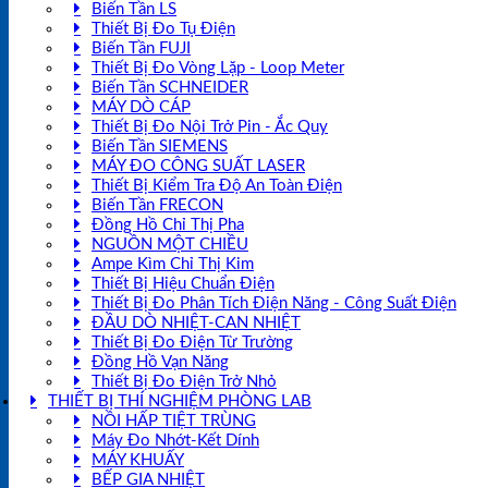
Biến Tần LS
Thiết Bị Đo Tụ Điện
Biến Tần FUJI
Thiết Bị Đo Vòng Lặp - Loop Meter
Biến Tần SCHNEIDER
MÁY DÒ CÁP
Thiết Bị Đo Nội Trở Pin - Ắc Quy
Biến Tần SIEMENS
MÁY ĐO CÔNG SUẤT LASER
Thiết Bị Kiểm Tra Độ An Toàn Điện
Biến Tần FRECON
Đồng Hồ Chỉ Thị Pha
NGUỒN MỘT CHIỀU
Ampe Kìm Chỉ Thị Kim
Thiết Bị Hiệu Chuẩn Điện
Thiết Bị Đo Phân Tích Điện Năng - Công Suất Điện
ĐẦU DÒ NHIỆT-CAN NHIỆT
Thiết Bị Đo Điện Từ Trường
Đồng Hồ Vạn Năng
Thiết Bị Đo Điện Trở Nhỏ
THIẾT BỊ THÍ NGHIỆM PHÒNG LAB
NỒI HẤP TIỆT TRÙNG
Máy Đo Nhớt-Kết Dính
MÁY KHUẤY
BẾP GIA NHIỆT