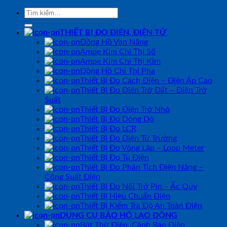
Tìm
kiếm:
THIẾT BỊ ĐO ĐIỆN, ĐIỆN TỬ
Đồng Hồ Vạn Năng
Ampe Kìm Chỉ Thị Số
Ampe Kìm Chỉ Thị Kim
Đồng Hồ Chỉ Thị Pha
Thiết Bị Đo Cách Điện – Điện Áp Cao
Thiết Bị Đo Điện Trở Đất – Điện Trở
Suất
Thiết Bị Đo Điện Trở Nhỏ
Thiết Bị Đo Dòng Dò
Thiết Bị Đo LCR
Thiết Bị Đo Điện Từ Trường
Thiết Bị Đo Vòng Lặp – Loop Meter
Thiết Bị Đo Tụ Điện
Thiết Bị Đo Phân Tích Điện Năng –
Công Suất Điện
Thiết Bị Đo Nội Trở Pin – Ắc Quy
Thiết Bị Hiệu Chuẩn Điện
Thiết Bị Kiểm Tra Độ An Toàn Điện
DỤNG CỤ BẢO HỘ LAO ĐỘNG
Bút Thử Điện, Cảnh Báo Điện