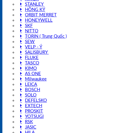
STANLEY
HỒNG KÝ
ORBIT MERRET
HONEYWELL
SKF
NITTO
TORIN ( Trung Quốc )
SEW
VELP - Ý
SALISBURY
FLUKE
TASCO
KIMO
AS ONE
Milwaukee
LEICA
BOSCH
SOLO
DEFELSKO
EXTECH
PROSKIT
YOTSUGI
RSK
JASIC
HILA