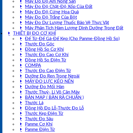
Máy Đo Độ Ẩm Nông Sản
Máy Đo Độ Chặt-Độ Xốp Của Đất
Máy Đo Độ Cứng Hoa Quả
Máy Đo Độ Trắng Của Bột
Máy Đo Dư Lượng Thuốc Bảo Vệ Thực Vật
Máy Phân Tích Hàm Lượng Dinh Dưỡng Trong Đất
THIẾT BỊ ĐO CƠ KHÍ
Đế Từ-Đế Gá-Đế Kẹp (Cho Panme-Đồng Hồ So)
Thước Đo Góc
Đồng Hồ So Cơ Khí
Thước Đo Cao Cơ Khí
Đồng Hồ So Điện Tử
COMPA
Thước Đo Cao Điện Tử
Dưỡng Đo Ren Trong Ngoài
MÁY ĐO LỰC KÉO NÉN
Dưỡng Đo Mối Hàn
Thước Thuỷ- Li Vô Cân Máy
BÀN MAP ( BÀN RÀ CHUẨN )
Thước Lá
Đồng Hồ Đo Lỗ-Thước Đo Lỗ
Thước Kẹp Điện Tử
Thước Đo Sâu
Panme Cơ Khí
Panme Điện Tử