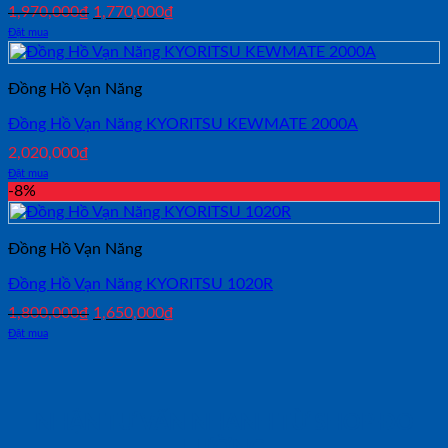
Giá
Giá
1,970,000
₫
1,770,000
₫
gốc
hiện
Đặt mua
là:
tại
1,970,000₫.
là:
1,770,000₫.
Đồng Hồ Vạn Năng
Đồng Hồ Vạn Năng KYORITSU KEWMATE 2000A
2,020,000
₫
Đặt mua
-8%
Đồng Hồ Vạn Năng
Đồng Hồ Vạn Năng KYORITSU 1020R
Giá
Giá
1,800,000
₫
1,650,000
₫
gốc
hiện
Đặt mua
là:
tại
1,800,000₫.
là:
1,650,000₫.
NHẬN TƯ VẤN NHANH TỪ SHOP ĐO