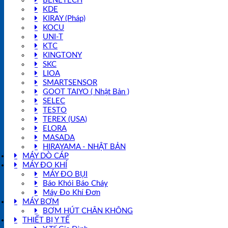
BENETECH
KDE
KIRAY (Pháp)
KOCU
UNI-T
KTC
KINGTONY
SKC
LIOA
SMARTSENSOR
GOOT TAIYO ( Nhật Bản )
SELEC
TESTO
TEREX (USA)
ELORA
MASADA
HIRAYAMA - NHẬT BẢN
MÁY DÒ CÁP
MÁY ĐO KHÍ
MÁY ĐO BỤI
Báo Khói Báo Cháy
Máy Đo Khí Đơn
MÁY BƠM
BƠM HÚT CHÂN KHÔNG
THIẾT BỊ Y TẾ