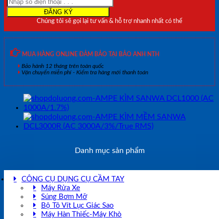
lượng
Chúng tôi sẽ gọi lại tư vấn & hỗ trợ nhanh nhất có thể
MUA HÀNG ONLINE ĐẢM BẢO TẠI BẢO ANH NTH
Bảo hành 12 tháng trên toàn quốc
Vận chuyển miễn phí - Kiểm tra hàng mới thanh toán
Danh mục sản phẩm
CÔNG CỤ DỤNG CỤ CẦM TAY
Máy Rửa Xe
Súng Bơm Mỡ
Bộ Tô Vít Lục Giác Sao
Máy Hàn Thiếc-Máy Khò