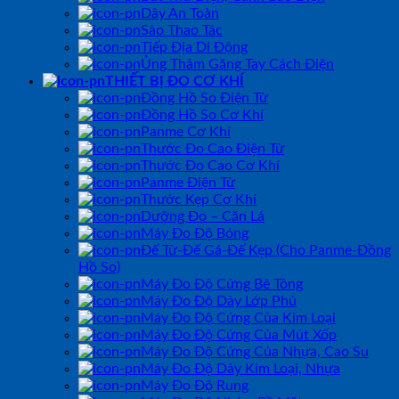
Dây An Toàn
Sào Thao Tác
Tiếp Địa Di Động
Ủng Thảm Găng Tay Cách Điện
THIẾT BỊ ĐO CƠ KHÍ
Đồng Hồ So Điện Tử
Đồng Hồ So Cơ Khí
Panme Cơ Khí
Thước Đo Cao Điện Tử
Thước Đo Cao Cơ Khí
Panme Điện Tử
Thước Kẹp Cơ Khí
Dưỡng Đo – Căn Lá
Máy Đo Độ Bóng
Đế Từ-Đế Gá-Đế Kẹp (Cho Panme-Đồng
Hồ So)
Máy Đo Độ Cứng Bê Tông
Máy Đo Độ Dày Lớp Phủ
Máy Đo Độ Cứng Của Kim Loại
Máy Đo Độ Cứng Của Mút Xốp
Máy Đo Độ Cứng Của Nhựa, Cao Su
Máy Đo Độ Dày Kim Loại, Nhựa
Máy Đo Độ Rung