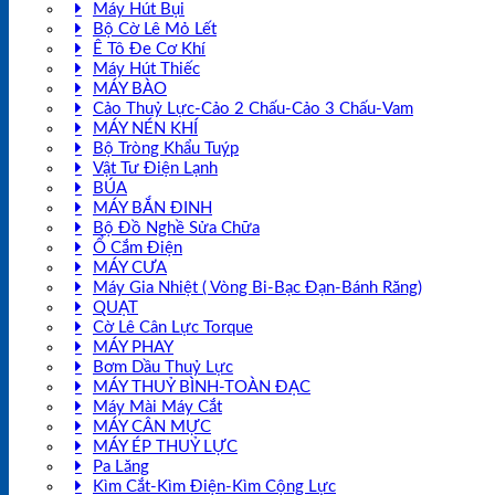
Máy Hút Bụi
Bộ Cờ Lê Mỏ Lết
Ê Tô Đe Cơ Khí
Máy Hút Thiếc
MÁY BÀO
Cảo Thuỷ Lực-Cảo 2 Chấu-Cảo 3 Chấu-Vam
MÁY NÉN KHÍ
Bộ Tròng Khẩu Tuýp
Vật Tư Điện Lạnh
BÚA
MÁY BẮN ĐINH
Bộ Đồ Nghề Sửa Chữa
Ổ Cắm Điện
MÁY CƯA
Máy Gia Nhiệt ( Vòng Bi-Bạc Đạn-Bánh Răng)
QUẠT
Cờ Lê Cân Lực Torque
MÁY PHAY
Bơm Dầu Thuỷ Lực
MÁY THUỶ BÌNH-TOÀN ĐẠC
Máy Mài Máy Cắt
MÁY CÂN MỰC
MÁY ÉP THUỶ LỰC
Pa Lăng
Kìm Cắt-Kìm Điện-Kìm Cộng Lực