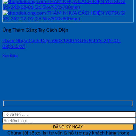
Ủng Thảm Găng Tay Cách Điện
Thảm Nhựa Cách Điện 680×1200 YOTSUGI YS-242-01-
03(26.5kV)
Xem thêm
NHẬN TƯ VẤN NHANH TỪ SHOP ĐO
LƯỜNG
Chúng tôi sẽ gọi lại tư vấn & hỗ trợ quý khách hàng trong