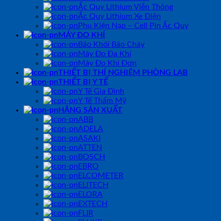
Ắc Quy Lithium Viễn Thông
Ắc Quy Lithium Xe Điện
Phụ Kiện Nạp – Cell Pin Ắc Quy
MÁY ĐO KHÍ
Báo Khói Báo Cháy
Máy Đo Đa Khí
Máy Đo Khí Đơn
THIẾT BỊ THÍ NGHIỆM PHÒNG LAB
THIẾT BỊ Y TẾ
Y Tế Gia Đình
Y Tế Thẩm Mỹ
HÃNG SẢN XUẤT
ABB
ADELA
ASAKI
ATTEN
BOSCH
EBRO
ELCOMETER
ELITECH
ELORA
EXTECH
FLIR