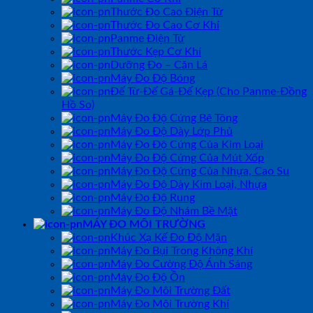
Thước Đo Cao Điện Tử
Thước Đo Cao Cơ Khí
Panme Điện Tử
Thước Kẹp Cơ Khí
Dưỡng Đo – Căn Lá
Máy Đo Độ Bóng
Đế Từ-Đế Gá-Đế Kẹp (Cho Panme-Đồng
Hồ So)
Máy Đo Độ Cứng Bê Tông
Máy Đo Độ Dày Lớp Phủ
Máy Đo Độ Cứng Của Kim Loại
Máy Đo Độ Cứng Của Mút Xốp
Máy Đo Độ Cứng Của Nhựa, Cao Su
Máy Đo Độ Dày Kim Loại, Nhựa
Máy Đo Độ Rung
Máy Đo Độ Nhám Bề Mặt
MÁY ĐO MÔI TRƯỜNG
Khúc Xạ Kế Đo Độ Mặn
Máy Đo Bụi Trong Không Khí
Máy Đo Cường Độ Ánh Sáng
Máy Đo Độ Ồn
Máy Đo Môi Trường Đất
Máy Đo Môi Trường Khí