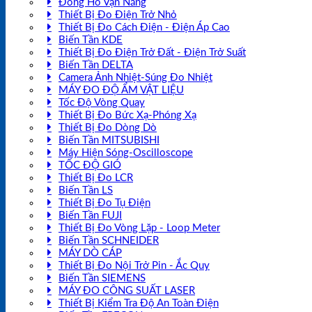
Đồng Hồ Vạn Năng
Thiết Bị Đo Điện Trở Nhỏ
Thiết Bị Đo Cách Điện - Điện Áp Cao
Biến Tần KDE
Thiết Bị Đo Điện Trở Đất - Điện Trở Suất
Biến Tần DELTA
Camera Ảnh Nhiệt-Súng Đo Nhiệt
MÁY ĐO ĐỘ ẨM VẬT LIỆU
Tốc Độ Vòng Quay
Thiết Bị Đo Bức Xạ-Phóng Xạ
Thiết Bị Đo Dòng Dò
Biến Tần MITSUBISHI
Máy Hiện Sóng-Oscilloscope
TỐC ĐỘ GIÓ
Thiết Bị Đo LCR
Biến Tần LS
Thiết Bị Đo Tụ Điện
Biến Tần FUJI
Thiết Bị Đo Vòng Lặp - Loop Meter
Biến Tần SCHNEIDER
MÁY DÒ CÁP
Thiết Bị Đo Nội Trở Pin - Ắc Quy
Biến Tần SIEMENS
MÁY ĐO CÔNG SUẤT LASER
Thiết Bị Kiểm Tra Độ An Toàn Điện