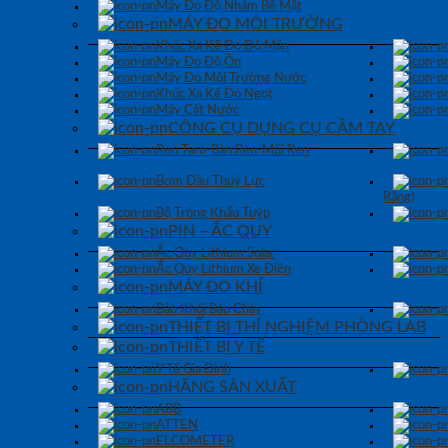
Máy Đo Độ Nhám Bề Mặt
MÁY ĐO MÔI TRƯỜNG
Khúc Xạ Kế Đo Độ Mặn
Máy Đo Độ Ồn
Máy Đo Môi Trường Nước
Khúc Xạ Kế Đo Ngọt
Máy Cất Nước
CÔNG CỤ DỤNG CỤ CẦM TAY
Ren Taro-Bàn Ren-Mũi Ren
Bơm Dầu Thuỷ Lực
Răng)
Bộ Tròng Khẩu Tuýp
PIN – ẮC QUY
Ắc Quy Lithium Solar
Ắc Quy Lithium Xe Điện
MÁY ĐO KHÍ
Báo Khói Báo Cháy
THIẾT BỊ THÍ NGHIỆM PHÒNG LAB
THIẾT BỊ Y TẾ
Y Tế Gia Đình
HÃNG SẢN XUẤT
ABB
ATTEN
ELCOMETER