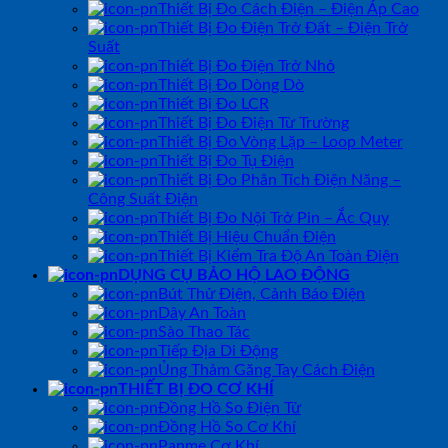
Thiết Bị Đo Cách Điện – Điện Áp Cao
Thiết Bị Đo Điện Trở Đất – Điện Trở
Suất
Thiết Bị Đo Điện Trở Nhỏ
Thiết Bị Đo Dòng Dò
Thiết Bị Đo LCR
Thiết Bị Đo Điện Từ Trường
Thiết Bị Đo Vòng Lặp – Loop Meter
Thiết Bị Đo Tụ Điện
Thiết Bị Đo Phân Tích Điện Năng –
Công Suất Điện
Thiết Bị Đo Nội Trở Pin – Ắc Quy
Thiết Bị Hiệu Chuẩn Điện
Thiết Bị Kiểm Tra Độ An Toàn Điện
DỤNG CỤ BẢO HỘ LAO ĐỘNG
Bút Thử Điện, Cảnh Báo Điện
Dây An Toàn
Sào Thao Tác
Tiếp Địa Di Động
Ủng Thảm Găng Tay Cách Điện
THIẾT BỊ ĐO CƠ KHÍ
Đồng Hồ So Điện Tử
Đồng Hồ So Cơ Khí
Panme Cơ Khí