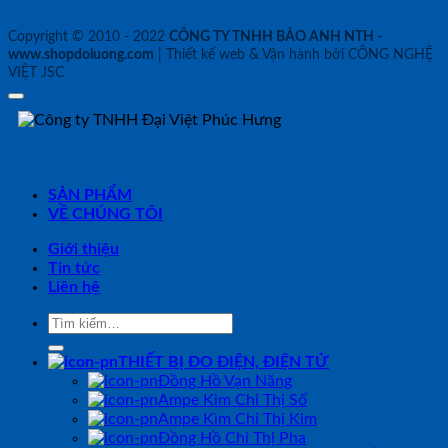
Copyright © 2010 - 2022
CÔNG TY TNHH BẢO ANH NTH -
www.shopdoluong.com
| Thiết kế web & Vận hành bởi CÔNG NGHỆ
VIỆT JSC
SẢN PHẨM
VỀ CHÚNG TÔI
Giới thiệu
Tin tức
Liên hệ
Tìm
kiếm:
THIẾT BỊ ĐO ĐIỆN, ĐIỆN TỬ
Đồng Hồ Vạn Năng
Ampe Kìm Chỉ Thị Số
Ampe Kìm Chỉ Thị Kim
Đồng Hồ Chỉ Thị Pha