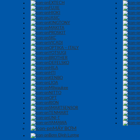
EXTECH
FUJIE
HIOKI
JASIC
KINGTONY
MAKITA
PROSKIT
SKC
VICADI
OPTIKA – ITALY
YOTSUGI
BROTHER
DEFELSKO
HILA
HTI
KENBO
LIOA
Milwaukee
NITTO
OPT
RION
SMARTSENSOR
TENMART
UNI-T
YAMAWA
MÁY BƠM
Bơm Định Lượng