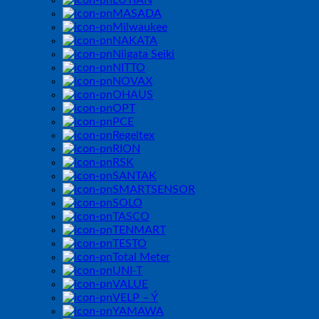
MASADA
Milwaukee
NAKATA
Niigata Seiki
NITTO
NOVAX
OHAUS
OPT
PCE
Regeltex
RION
RSK
SANTAK
SMARTSENSOR
SOLO
TASCO
TENMART
TESTO
Total Meter
UNI-T
VALUE
VELP – Ý
YAMAWA