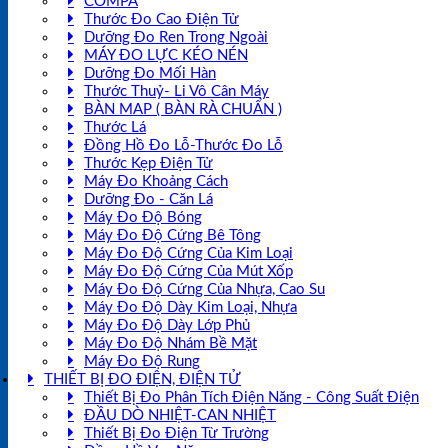
COMPA
Thước Đo Cao Điện Tử
Dưỡng Đo Ren Trong Ngoài
MÁY ĐO LỰC KÉO NÉN
Dưỡng Đo Mối Hàn
Thước Thuỷ- Li Vô Cân Máy
BÀN MAP ( BÀN RÀ CHUẨN )
Thước Lá
Đồng Hồ Đo Lỗ-Thước Đo Lỗ
Thước Kẹp Điện Tử
Máy Đo Khoảng Cách
Dưỡng Đo - Căn Lá
Máy Đo Độ Bóng
Máy Đo Độ Cứng Bê Tông
Máy Đo Độ Cứng Của Kim Loại
Máy Đo Độ Cứng Của Mút Xốp
Máy Đo Độ Cứng Của Nhựa, Cao Su
Máy Đo Độ Dày Kim Loại, Nhựa
Máy Đo Độ Dày Lớp Phủ
Máy Đo Độ Nhám Bề Mặt
Máy Đo Độ Rung
THIẾT BỊ ĐO ĐIỆN, ĐIỆN TỬ
Thiết Bị Đo Phân Tích Điện Năng - Công Suất Điện
ĐẦU DÒ NHIỆT-CAN NHIỆT
Thiết Bị Đo Điện Từ Trường