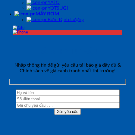
YATO
YOTSUGI
MÁY BƠM
Bơm Định Lượng
ĐĂNG KÝ TƯ VẤN
Nhập thông tin để gửi yêu cầu tải báo giá đầy đủ &
Chính sách về giá cạnh tranh nhất thị trường!