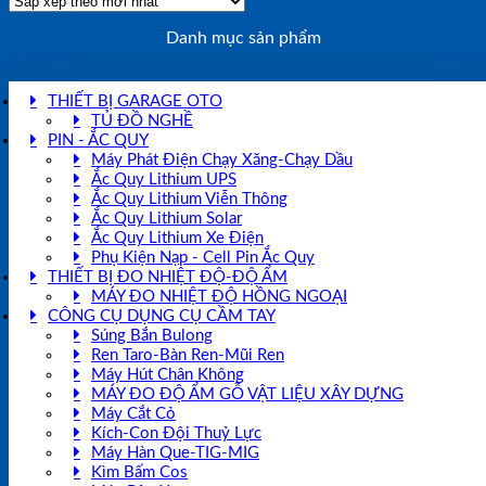
xếp
theo
Danh mục sản phẩm
mới
nhất
THIẾT BỊ GARAGE OTO
TỦ ĐỒ NGHỀ
PIN - ẮC QUY
Máy Phát Điện Chạy Xăng-Chạy Dầu
Ắc Quy Lithium UPS
Ắc Quy Lithium Viễn Thông
Ắc Quy Lithium Solar
Ắc Quy Lithium Xe Điện
Phụ Kiện Nạp - Cell Pin Ắc Quy
THIẾT BỊ ĐO NHIỆT ĐỘ-ĐỘ ẨM
MÁY ĐO NHIỆT ĐỘ HỒNG NGOẠI
CÔNG CỤ DỤNG CỤ CẦM TAY
Súng Bắn Bulong
Ren Taro-Bàn Ren-Mũi Ren
Máy Hút Chân Không
MÁY ĐO ĐỘ ẨM GỖ VẬT LIỆU XÂY DỰNG
Máy Cắt Cỏ
Kích-Con Đội Thuỷ Lực
Máy Hàn Que-TIG-MIG
Kìm Bấm Cos