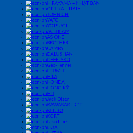
HIRAYAMA – NHẬT BẢN
OPTIKA – ITALY
TOHNICHI
YATO
YOTSUGI
ACEBEAM
AS ONE
BROTHER
CAMRY
DALUSHAN
DEFELSKO
Geo-Fennel
HERMLE
HILA
HONDA
HỒNG KÝ
HTI
Jack Olsen
KAWASAKI-KPT
KENBO
KORT
LaserLiner
LIOA
LUTIAN