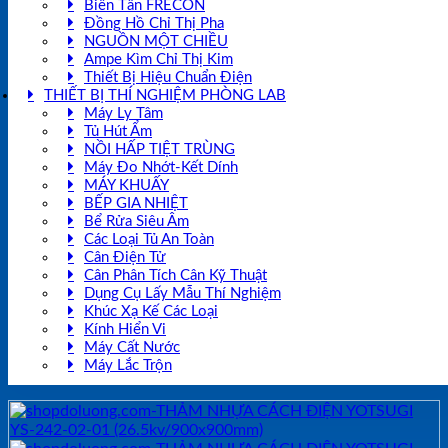
Biến Tần FRECON
Đồng Hồ Chỉ Thị Pha
NGUỒN MỘT CHIỀU
Ampe Kìm Chỉ Thị Kim
Thiết Bị Hiệu Chuẩn Điện
THIẾT BỊ THÍ NGHIỆM PHÒNG LAB
Máy Ly Tâm
Tủ Hút Ẩm
NỒI HẤP TIỆT TRÙNG
Máy Đo Nhớt-Kết Dính
MÁY KHUẤY
BẾP GIA NHIỆT
Bể Rửa Siêu Âm
Các Loại Tủ An Toàn
Cân Điện Tử
Cân Phân Tích Cân Kỹ Thuật
Dụng Cụ Lấy Mẫu Thí Nghiệm
Khúc Xạ Kế Các Loại
Kính Hiển Vi
Máy Cất Nước
Máy Lắc Trộn