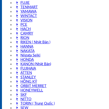
FUJIE
TENMART
YAMAWA
WINTACT
VISION
PCE
HACH
CAMRY
RION
RIKEN ( Nhật Bản )
HANNA
NAKATA
Niigata Seiki
HONDA
KANON (Nhật Bản)
FUJIHAIA
ATTEN
STANLEY
HỒNG KÝ
ORBIT MERRET
HONEYWELL
SKF
NITTO
TORIN ( Trung Quốc )
SEW