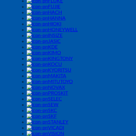
FLUKE
FUJIE
HACH
HANNA
HIOKI
HONEYWELL
INSIZE
JASIC
KDE
KIMO
KINGTONY
KOCU
KYORITSU
MAKITA
MITUTOYO
NOVAX
PROSKIT
SELEC
SEW
SKC
SKF
STANLEY
VICADI
VISION