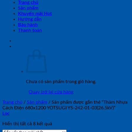
Trang chủ
Sản phẩm
Khuyến mãi Hot
Hướng dẫn
Bảo hành
Thanh toán
Chưa có sản phẩm trong giỏ hàng.
Quay trở lại cửa hàng
Trang chủ
/
Sản phẩm
/
Sản phẩm được gắn thẻ “Thảm Nhựa
Cách Điện 680x1200 YOTSUGI YS-242-01-03(26.5kV)”
Lọc
Đã
Hiển thị tất cả 8 kết quả
sắp