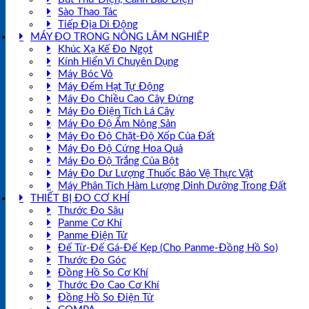
Sào Thao Tác
Tiếp Địa Di Động
MÁY ĐO TRONG NÔNG LÂM NGHIỆP
Khúc Xạ Kế Đo Ngọt
Kính Hiển Vi Chuyên Dụng
Máy Bóc Vỏ
Máy Đếm Hạt Tự Động
Máy Đo Chiều Cao Cây Đứng
Máy Đo Điện Tích Lá Cây
Máy Đo Độ Ẩm Nông Sản
Máy Đo Độ Chặt-Độ Xốp Của Đất
Máy Đo Độ Cứng Hoa Quả
Máy Đo Độ Trắng Của Bột
Máy Đo Dư Lượng Thuốc Bảo Vệ Thực Vật
Máy Phân Tích Hàm Lượng Dinh Dưỡng Trong Đất
THIẾT BỊ ĐO CƠ KHÍ
Thước Đo Sâu
Panme Cơ Khí
Panme Điện Tử
Đế Từ-Đế Gá-Đế Kẹp (Cho Panme-Đồng Hồ So)
Thước Đo Góc
Đồng Hồ So Cơ Khí
Thước Đo Cao Cơ Khí
Đồng Hồ So Điện Tử