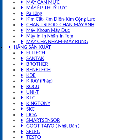
MÁY CÂN MỰC
MÁY ÉP THUỶ LỰC
Pa Lăng
Kìm Cắt-Kìm Điện-Kìm Cộng Lực
CHÂN TRIPOD-CHÂN MÁY ẢNH
Máy Khoan Máy Đục
Máy In-In Nhãn-In Tem
MÁY CHÀ NHÁM-MÁY RUNG
HÃNG SẢN XUẤT
ELITECH
SANTAK
BROTHER
BENETECH
KDE
KIRAY (Pháp)
KOCU
UNI-T
KTC
KINGTONY
SKC
LIOA
SMARTSENSOR
GOOT TAIYO ( Nhật Bản )
SELEC
TESTO