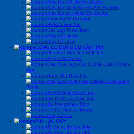
Máy Đo Môi Trường Nước
Máy Đo Nhiệt Độ-Độ Ẩm-Áp Suất
Máy Đo pH-Nhiệt Độ-Độ Ẩm
Khúc Xạ Kế Đo Ngọt
Bể Rửa Siêu Âm
Các Loại Tủ An Toàn
Máy Cất Nước
Máy Lắc Trộn
CÔNG CỤ DỤNG CỤ CẦM TAY
Ren Taro-Bàn Ren-Mũi Ren
Bộ Cờ Lê Mỏ Lết
Cảo Thuỷ Lực-Cảo 2 Chấu-Cảo 3 Chấu-
Vam
Bơm Dầu Thuỷ Lực
Máy Gia Nhiệt ( Vòng Bi-Bạc Đạn-Bánh
Răng)
Bộ Đồ Nghề Sửa Chữa
Bộ Tô Vít Lục Giác Sao
Bộ Tròng Khẩu Tuýp
Cờ Lê Cân Lực Torque
Máy Cắt Cỏ
PIN – ẮC QUY
Ắc Quy Lithium Solar
Ắc Quy Lithium UPS