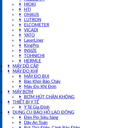
HIOKI
HTI
OHAUS
LUTRON
ELCOMETER
VICADI
YATO
LaserLiner
KingPro
INSIZE
TOHNICHI
HERMLE
MÁY DÒ CÁP
MÁY ĐO KHÍ
MÁY ĐO BỤI
Báo Khói Báo Cháy
Máy Đo Khí Đơn
MÁY BƠM
BƠM HÚT CHÂN KHÔNG
THIẾT BỊ Y TẾ
Y Tế Gia Đình
DỤNG CỤ BẢO HỘ LAO ĐỘNG
Đèn Pin Siêu Sáng
Dây An Toàn
Bút Thử Điện, Cảnh Báo Điện