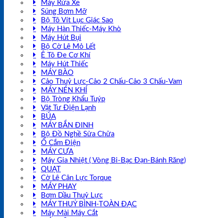
Máy Rửa Xe
Súng Bơm Mỡ
Bộ Tô Vít Lục Giác Sao
Máy Hàn Thiếc-Máy Khò
Máy Hút Bụi
Bộ Cờ Lê Mỏ Lết
Ê Tô Đe Cơ Khí
Máy Hút Thiếc
MÁY BÀO
Cảo Thuỷ Lực-Cảo 2 Chấu-Cảo 3 Chấu-Vam
MÁY NÉN KHÍ
Bộ Tròng Khẩu Tuýp
Vật Tư Điện Lạnh
BÚA
MÁY BẮN ĐINH
Bộ Đồ Nghề Sửa Chữa
Ổ Cắm Điện
MÁY CƯA
Máy Gia Nhiệt ( Vòng Bi-Bạc Đạn-Bánh Răng)
QUẠT
Cờ Lê Cân Lực Torque
MÁY PHAY
Bơm Dầu Thuỷ Lực
MÁY THUỶ BÌNH-TOÀN ĐẠC
Máy Mài Máy Cắt