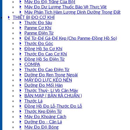
Máy Đo Độ Trắng Của Bột
Máy Đo Dư Lượng Thuốc Bảo Vệ Thực Vật
Máy Phân Tích Hàm Lượng Dinh Dưỡng Trong Đất
THIẾT BỊ ĐO CƠ KHÍ
Thước Đo Sâu
Panme Cơ Khí
Panme Điện Tử
Đế Từ-Đế Gá-Đế Kẹp (Cho Panme-Đồng Hồ So)
Thước Đo Góc
Đồng Hồ So Cơ Khí
Thước Đo Cao Cơ Khí
Đồng Hồ So Điện Tử
COMPA
Thước Đo Cao Điện Tử
Dưỡng Đo Ren Trong Ngoài
MÁY ĐO LỰC KÉO NÉN
Dưỡng Đo Mối Hàn
Thước Thuỷ- Li Vô Cân Máy
BÀN MAP ( BÀN RÀ CHUẨN )
Thước Lá
Đồng Hồ Đo Lỗ-Thước Đo Lỗ
Thước Kẹp Điện Tử
Máy Đo Khoảng Cách
Dưỡng Đo - Căn Lá
Máy Đo Độ Bóng