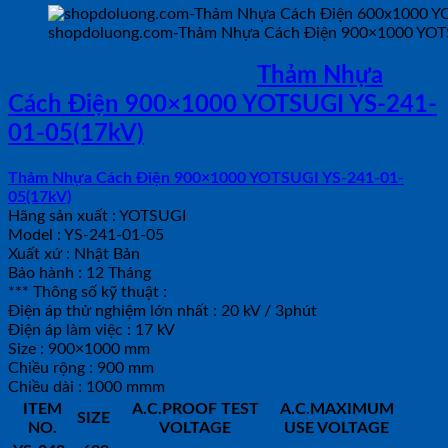
shopdoluong.com-Thảm Nhựa Cách Điện 900×1000 YOT
THÔNG SỐ KỸ THUẬT
Thảm Nhựa
Cách Điện 900×1000 YOTSUGI YS-241-
01-05(17kV)
Thảm Nhựa Cách Điện 900×1000 YOTSUGI YS-241-01-
05(17kV)
Hãng sản xuất : YOTSUGI
Model : YS-241-01-05
Xuất xứ : Nhật Bản
Bảo hành : 12 Tháng
*** Thông số kỹ thuật :
Điện áp thử nghiệm lớn nhất : 20 kV / 3phút
Điện áp làm việc : 17 kV
Size : 900×1000 mm
Chiều rộng : 900 mm
Chiều dài : 1000 mmm
ITEM
A.C.PROOF TEST
A.C.MAXIMUM
SIZE
NO.
VOLTAGE
USE VOLTAGE