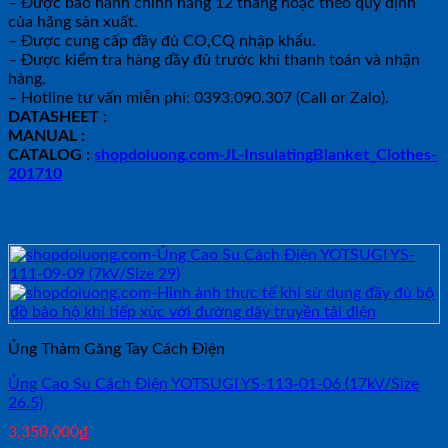
– Được bảo hành chính hãng 12 tháng hoặc theo quy định
của hãng sản xuất.
– Được cung cấp đầy đủ CO,CQ nhập khẩu.
– Được kiểm tra hàng đầy đủ trước khi thanh toán và nhận
hàng.
– Hotline tư vấn miễn phí: 0393.090.307 (Call or Zalo).
DATASHEET :
MANUAL :
CATALOG :
shopdoluong.com-JL-InsulatingBlanket_Clothes-
201710
Sản phẩm tương tự
Ủng Thảm Găng Tay Cách Điện
Ủng Cao Su Cách Điện YOTSUGI YS-113-01-06 (17kV/Size
26.5)
3,350,000
₫