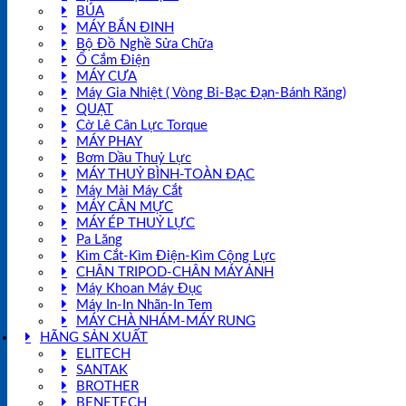
BÚA
MÁY BẮN ĐINH
Bộ Đồ Nghề Sửa Chữa
Ổ Cắm Điện
MÁY CƯA
Máy Gia Nhiệt ( Vòng Bi-Bạc Đạn-Bánh Răng)
QUẠT
Cờ Lê Cân Lực Torque
MÁY PHAY
Bơm Dầu Thuỷ Lực
MÁY THUỶ BÌNH-TOÀN ĐẠC
Máy Mài Máy Cắt
MÁY CÂN MỰC
MÁY ÉP THUỶ LỰC
Pa Lăng
Kìm Cắt-Kìm Điện-Kìm Cộng Lực
CHÂN TRIPOD-CHÂN MÁY ẢNH
Máy Khoan Máy Đục
Máy In-In Nhãn-In Tem
MÁY CHÀ NHÁM-MÁY RUNG
HÃNG SẢN XUẤT
ELITECH
SANTAK
BROTHER
BENETECH