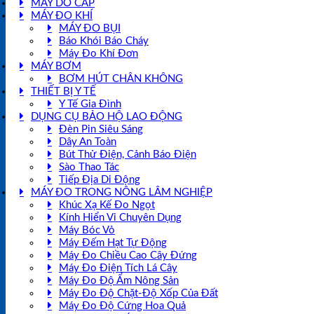
MÁY DÒ CÁP
MÁY ĐO KHÍ
MÁY ĐO BỤI
Báo Khói Báo Cháy
Máy Đo Khí Đơn
MÁY BƠM
BƠM HÚT CHÂN KHÔNG
THIẾT BỊ Y TẾ
Y Tế Gia Đình
DỤNG CỤ BẢO HỘ LAO ĐỘNG
Đèn Pin Siêu Sáng
Dây An Toàn
Bút Thử Điện, Cảnh Báo Điện
Sào Thao Tác
Tiếp Địa Di Động
MÁY ĐO TRONG NÔNG LÂM NGHIỆP
Khúc Xạ Kế Đo Ngọt
Kính Hiển Vi Chuyên Dụng
Máy Bóc Vỏ
Máy Đếm Hạt Tự Động
Máy Đo Chiều Cao Cây Đứng
Máy Đo Điện Tích Lá Cây
Máy Đo Độ Ẩm Nông Sản
Máy Đo Độ Chặt-Độ Xốp Của Đất
Máy Đo Độ Cứng Hoa Quả