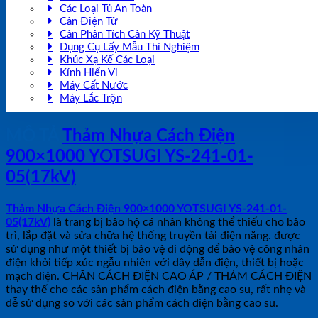
Các Loại Tủ An Toàn
Cân Điện Tử
Cân Phân Tích Cân Kỹ Thuật
Dụng Cụ Lấy Mẫu Thí Nghiệm
Khúc Xạ Kế Các Loại
Kính Hiển Vi
Máy Cất Nước
Máy Lắc Trộn
MÔ TẢ
Thảm Nhựa Cách Điện
900×1000 YOTSUGI YS-241-01-
05(17kV)
Thảm Nhựa Cách Điện 900×1000 YOTSUGI YS-241-01-
05(17kV)
là trang bị bảo hộ cá nhân không thể thiếu cho bảo
trì, lắp đặt và sửa chữa hệ thống truyền tải điện năng. được
sử dụng như một thiết bị bảo vệ di động để bảo vệ công nhân
điện khỏi tiếp xúc ngẫu nhiên với dây dẫn điện, thiết bị hoặc
mạch điện. CHĂN CÁCH ĐIỆN CAO ÁP / THẢM CÁCH ĐIỆN
thay thế cho các sản phẩm cách điện bằng cao su, rất nhẹ và
dễ sử dụng so với các sản phẩm cách điện bằng cao su.