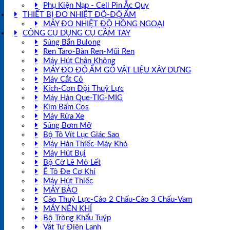
Phụ Kiện Nạp - Cell Pin Ắc Quy
THIẾT BỊ ĐO NHIỆT ĐỘ-ĐỘ ẨM
MÁY ĐO NHIỆT ĐỘ HỒNG NGOẠI
CÔNG CỤ DỤNG CỤ CẦM TAY
Súng Bắn Bulong
Ren Taro-Bàn Ren-Mũi Ren
Máy Hút Chân Không
MÁY ĐO ĐỘ ẨM GỖ VẬT LIỆU XÂY DỰNG
Máy Cắt Cỏ
Kích-Con Đội Thuỷ Lực
Máy Hàn Que-TIG-MIG
Kìm Bấm Cos
Máy Rửa Xe
Súng Bơm Mỡ
Bộ Tô Vít Lục Giác Sao
Máy Hàn Thiếc-Máy Khò
Máy Hút Bụi
Bộ Cờ Lê Mỏ Lết
Ê Tô Đe Cơ Khí
Máy Hút Thiếc
MÁY BÀO
Cảo Thuỷ Lực-Cảo 2 Chấu-Cảo 3 Chấu-Vam
MÁY NÉN KHÍ
Bộ Tròng Khẩu Tuýp
Vật Tư Điện Lạnh