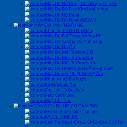
Máy Đo Độ Cứng Của Nhựa, Cao Su
Máy Đo Độ Dày Kim Loại, Nhựa
Máy Đo Độ Rung
Máy Đo Độ Nhám Bề Mặt
MÁY ĐO MÔI TRƯỜNG
Khúc Xạ Kế Đo Độ Mặn
Máy Đo Bụi Trong Không Khí
Máy Đo Cường Độ Ánh Sáng
Máy Đo Độ Ồn
Máy Đo Môi Trường Đất
Máy Đo Môi Trường Khí
Máy Đo Môi Trường Nước
Máy Đo Nhiệt Độ-Độ Ẩm-Áp Suất
Máy Đo pH-Nhiệt Độ-Độ Ẩm
Khúc Xạ Kế Đo Ngọt
Bể Rửa Siêu Âm
Các Loại Tủ An Toàn
Máy Cất Nước
Máy Lắc Trộn
CÔNG CỤ DỤNG CỤ CẦM TAY
Ren Taro-Bàn Ren-Mũi Ren
Bộ Cờ Lê Mỏ Lết
Cảo Thuỷ Lực-Cảo 2 Chấu-Cảo 3 Chấu-