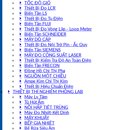
TỐC ĐỘ GIÓ
Thiết Bị Đo LCR
Biến Tần LS
Thiết Bị Đo Tụ Điện
Biến Tần FUJI
Thiết Bị Đo Vòng Lặp - Loop Meter
Biến Tần SCHNEIDER
MÁY DÒ CÁP
Thiết Bị Đo Nội Trở Pin - Ắc Quy
Biến Tần SIEMENS
MÁY ĐO CÔNG SUẤT LASER
Thiết Bị Kiểm Tra Độ An Toàn Điện
Biến Tần FRECON
Đồng Hồ Chỉ Thị Pha
NGUỒN MỘT CHIỀU
Ampe Kìm Chỉ Thị Kim
Thiết Bị Hiệu Chuẩn Điện
THIẾT BỊ THÍ NGHIỆM PHÒNG LAB
Máy Ly Tâm
Tủ Hút Ẩm
NỒI HẤP TIỆT TRÙNG
Máy Đo Nhớt-Kết Dính
MÁY KHUẤY
BẾP GIA NHIỆT
Bể Rửa Siêu Âm