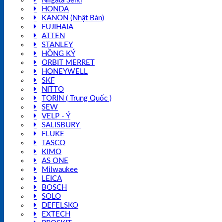
Niigata Seiki
HONDA
KANON (Nhật Bản)
FUJIHAIA
ATTEN
STANLEY
HỒNG KÝ
ORBIT MERRET
HONEYWELL
SKF
NITTO
TORIN ( Trung Quốc )
SEW
VELP - Ý
SALISBURY
FLUKE
TASCO
KIMO
AS ONE
Milwaukee
LEICA
BOSCH
SOLO
DEFELSKO
EXTECH