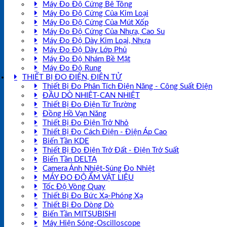
Máy Đo Độ Cứng Bê Tông
Máy Đo Độ Cứng Của Kim Loại
Máy Đo Độ Cứng Của Mút Xốp
Máy Đo Độ Cứng Của Nhựa, Cao Su
Máy Đo Độ Dày Kim Loại, Nhựa
Máy Đo Độ Dày Lớp Phủ
Máy Đo Độ Nhám Bề Mặt
Máy Đo Độ Rung
THIẾT BỊ ĐO ĐIỆN, ĐIỆN TỬ
Thiết Bị Đo Phân Tích Điện Năng - Công Suất Điện
ĐẦU DÒ NHIỆT-CAN NHIỆT
Thiết Bị Đo Điện Từ Trường
Đồng Hồ Vạn Năng
Thiết Bị Đo Điện Trở Nhỏ
Thiết Bị Đo Cách Điện - Điện Áp Cao
Biến Tần KDE
Thiết Bị Đo Điện Trở Đất - Điện Trở Suất
Biến Tần DELTA
Camera Ảnh Nhiệt-Súng Đo Nhiệt
MÁY ĐO ĐỘ ẨM VẬT LIỆU
Tốc Độ Vòng Quay
Thiết Bị Đo Bức Xạ-Phóng Xạ
Thiết Bị Đo Dòng Dò
Biến Tần MITSUBISHI
Máy Hiện Sóng-Oscilloscope