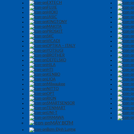
EXTECH
FUJIE
HIOKI
JASIC
KINGTONY
MAKITA
PROSKIT
SKC
VICADI
OPTIKA – ITALY
YOTSUGI
BROTHER
DEFELSKO
HILA
HTI
KENBO
LIOA
Milwaukee
NITTO
OPT
RION
SMARTSENSOR
TENMART
UNI-T
YAMAWA
MÁY BƠM
Bơm Định Lượng