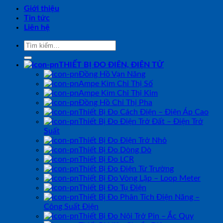
Giới thiệu
Tin tức
Liên hệ
Tìm
kiếm:
THIẾT BỊ ĐO ĐIỆN, ĐIỆN TỬ
Đồng Hồ Vạn Năng
Ampe Kìm Chỉ Thị Số
Ampe Kìm Chỉ Thị Kim
Đồng Hồ Chỉ Thị Pha
Thiết Bị Đo Cách Điện – Điện Áp Cao
Thiết Bị Đo Điện Trở Đất – Điện Trở
Suất
Thiết Bị Đo Điện Trở Nhỏ
Thiết Bị Đo Dòng Dò
Thiết Bị Đo LCR
Thiết Bị Đo Điện Từ Trường
Thiết Bị Đo Vòng Lặp – Loop Meter
Thiết Bị Đo Tụ Điện
Thiết Bị Đo Phân Tích Điện Năng –
Công Suất Điện
Thiết Bị Đo Nội Trở Pin – Ắc Quy