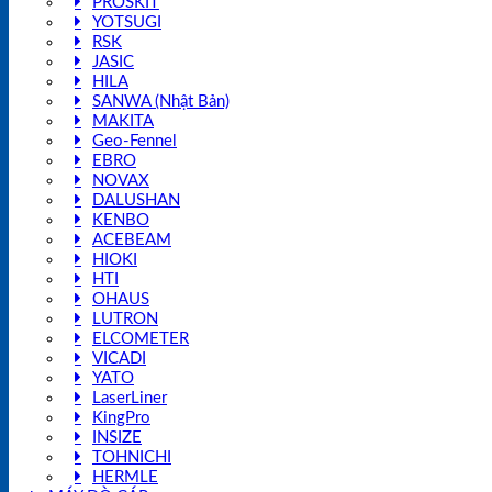
PROSKIT
YOTSUGI
RSK
JASIC
HILA
SANWA (Nhật Bản)
MAKITA
Geo-Fennel
EBRO
NOVAX
DALUSHAN
KENBO
ACEBEAM
HIOKI
HTI
OHAUS
LUTRON
ELCOMETER
VICADI
YATO
LaserLiner
KingPro
INSIZE
TOHNICHI
HERMLE