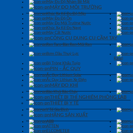
Máy Đo Độ Nhám Bề Mặt
MÁY ĐO MÔI TRƯỜNG
Khúc Xạ Kế Đo Độ Mặn
Máy Đo Độ Ồn
Máy Đo Môi Trường Nước
Khúc Xạ Kế Đo Ngọt
Máy Cất Nước
CÔNG CỤ DỤNG CỤ CẦM TAY
Ren Taro-Bàn Ren-Mũi Ren
Bơm Dầu Thuỷ Lực
Răng)
Bộ Tròng Khẩu Tuýp
PIN – ẮC QUY
Ắc Quy Lithium Solar
Ắc Quy Lithium Xe Điện
MÁY ĐO KHÍ
Báo Khói Báo Cháy
THIẾT BỊ THÍ NGHIỆM PHÒNG LAB
THIẾT BỊ Y TẾ
Y Tế Gia Đình
HÃNG SẢN XUẤT
ABB
ATTEN
ELCOMETER