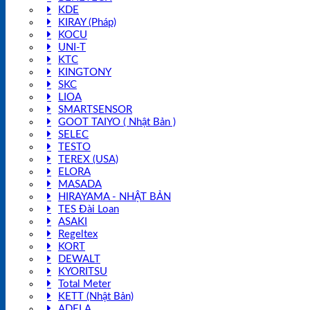
KDE
KIRAY (Pháp)
KOCU
UNI-T
KTC
KINGTONY
SKC
LIOA
SMARTSENSOR
GOOT TAIYO ( Nhật Bản )
SELEC
TESTO
TEREX (USA)
ELORA
MASADA
HIRAYAMA - NHẬT BẢN
TES Đài Loan
ASAKI
Regeltex
KORT
DEWALT
KYORITSU
Total Meter
KETT (Nhật Bản)
ADELA