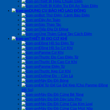
Thiết Bị Hiệu Chuẩn Điện
Thiết Bị Kiểm Tra Độ An Toàn Điện
DỤNG CỤ BẢO HỘ LAO ĐỘNG
Bút Thử Điện, Cảnh Báo Điện
Dây An Toàn
Sào Thao Tác
Tiếp Địa Di Động
Ủng Thảm Găng Tay Cách Điện
THIẾT BỊ ĐO CƠ KHÍ
Đồng Hồ So Điện Tử
Đồng Hồ So Cơ Khí
Panme Cơ Khí
Thước Đo Cao Điện Tử
Thước Đo Cao Cơ Khí
Panme Điện Tử
Thước Kẹp Cơ Khí
Dưỡng Đo – Căn Lá
Máy Đo Độ Bóng
Đế Từ-Đế Gá-Đế Kẹp (Cho Panme-Đồng
Hồ So)
Máy Đo Độ Cứng Bê Tông
Máy Đo Độ Dày Lớp Phủ
Máy Đo Độ Cứng Của Kim Loại
Máy Đo Độ Cứng Của Mút Xốp