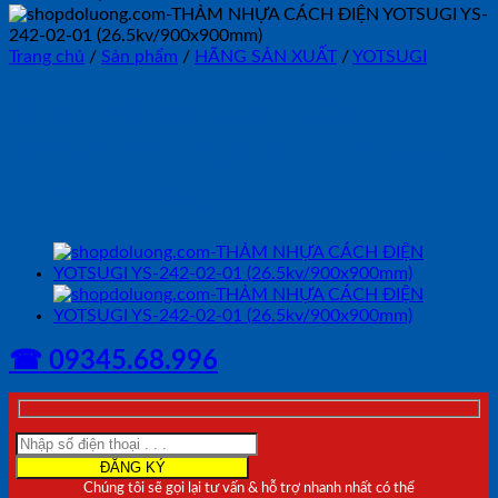
Trang chủ
/
Sản phẩm
/
HÃNG SẢN XUẤT
/
YOTSUGI
Thảm Nhựa Cách Điện
900×1000 YOTSUGI YS-241-
01-05(17kV)
☎ 09345.68.996
Chúng tôi sẽ gọi lại tư vấn & hỗ trợ nhanh nhất có thể