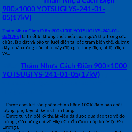
ỨNG DỤNG
Thảm Nhựa Cách Điện
900×1000 YOTSUGI YS-241-01-
05(17kV)
Thảm Nhựa Cách Điện 900×1000 YOTSUGI YS-241-01-
05(17kV)
là thiết bị không thể thiếu của người thợ trong sửa
chữa, lắp đặt và bảo trì lưới điện tại các trạm biến thế, đường
dây, nhà xưởng, các nhà máy điện gió, thuỷ điện, nhiệt điện
vv…
MUA
Thảm Nhựa Cách Điện 900×1000
YOTSUGI YS-241-01-05(17kV)
tại
shopdoluong.com để được tư vấn và hỗ
trợ giao hàng.
– Được cam kết sản phẩm chính hãng 100% đảm bảo chất
lượng, phụ kiện đi kèm chính hãng.
– Được tư vấn bởi kỹ thuật viên đã được qua đào tạo về đo
lường ( Có chứng chỉ về Hiệu Chuẩn được cấp bởi Viện Đo
Lường ).