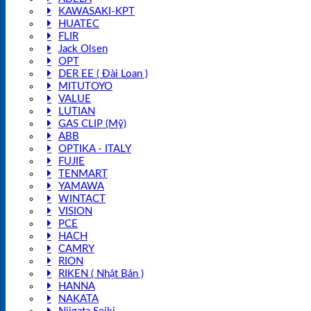
KAWASAKI-KPT
HUATEC
FLIR
Jack Olsen
OPT
DER EE ( Đài Loan )
MITUTOYO
VALUE
LUTIAN
GAS CLIP (Mỹ)
ABB
OPTIKA - ITALY
FUJIE
TENMART
YAMAWA
WINTACT
VISION
PCE
HACH
CAMRY
RION
RIKEN ( Nhật Bản )
HANNA
NAKATA