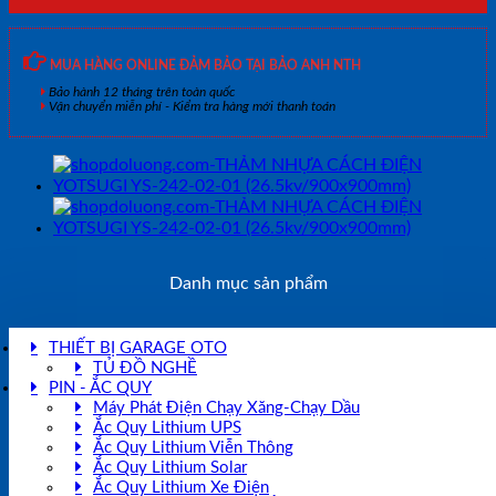
MUA HÀNG ONLINE ĐẢM BẢO TẠI BẢO ANH NTH
Bảo hành 12 tháng trên toàn quốc
Vận chuyển miễn phí - Kiểm tra hàng mới thanh toán
Danh mục sản phẩm
THIẾT BỊ GARAGE OTO
TỦ ĐỒ NGHỀ
PIN - ẮC QUY
Máy Phát Điện Chạy Xăng-Chạy Dầu
Ắc Quy Lithium UPS
Ắc Quy Lithium Viễn Thông
Ắc Quy Lithium Solar
Ắc Quy Lithium Xe Điện