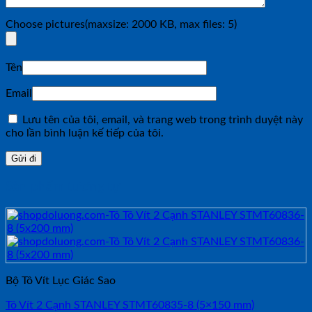
Choose pictures(maxsize: 2000 KB, max files: 5)
Tên
Email
Lưu tên của tôi, email, và trang web trong trình duyệt này
cho lần bình luận kế tiếp của tôi.
Sản phẩm tương tự
Bộ Tô Vít Lục Giác Sao
Tô Vít 2 Cạnh STANLEY STMT60835-8 (5×150 mm)