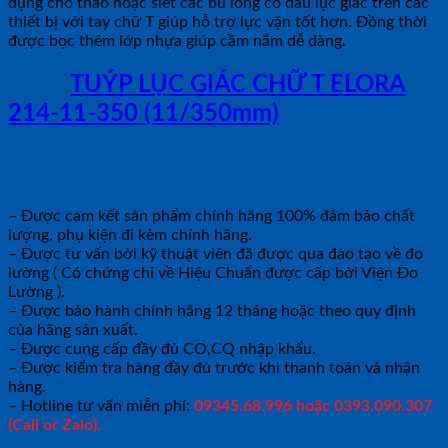
dụng cho tháo hoặc siết các bu lông có đầu lục giác trên các
thiết bị với tay chữ T giúp hỗ trợ lực vặn tốt hơn. Đồng thời
được bọc thêm lớp nhựa giúp cầm nắm dễ dàng.
MUA
TUÝP LỤC GIÁC CHỮ T ELORA
214-11-350 (11/350mm)
tại
shopdoluong.com để được tư vấn và hỗ
trợ giao hàng.
– Được cam kết sản phẩm chính hãng 100% đảm bảo chất
lượng, phụ kiện đi kèm chính hãng.
– Được tư vấn bởi kỹ thuật viên đã được qua đào tạo về đo
lường ( Có chứng chỉ về Hiệu Chuẩn được cấp bởi Viện Đo
Lường ).
– Được bảo hành chính hãng 12 tháng hoặc theo quy định
của hãng sản xuất.
– Được cung cấp đầy đủ CO,CQ nhập khẩu.
– Được kiểm tra hàng đầy đủ trước khi thanh toán và nhận
hàng.
– Hotline tư vấn miễn phí:
09345.68.996 hoặc 0393.090.307
(Call or Zalo).