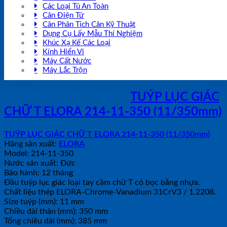
Các Loại Tủ An Toàn
Cân Điện Tử
Cân Phân Tích Cân Kỹ Thuật
Dụng Cụ Lấy Mẫu Thí Nghiệm
Khúc Xạ Kế Các Loại
Kính Hiển Vi
Máy Cất Nước
Máy Lắc Trộn
THÔNG SỐ KỸ THUẬT
TUÝP LỤC GIÁC
CHỮ T ELORA 214-11-350 (11/350mm)
TUÝP LỤC GIÁC CHỮ T ELORA 214-11-350 (11/350mm)
Hãng sản xuất:
ELORA
Model: 214-11-350
Nước sản xuất: Đức
Bảo hành: 12 tháng
Đầu tuýp lục giác loại tay cầm chữ T có bọc bằng nhựa.
Chất liệu thép ELORA-Chrome-Vanadium 31CrV3 / 1.2208.
Size tuýp (mm): 11 mm
Chiều dài thân (mm): 350 mm
Tổng chiều dài (mm): 385 mm