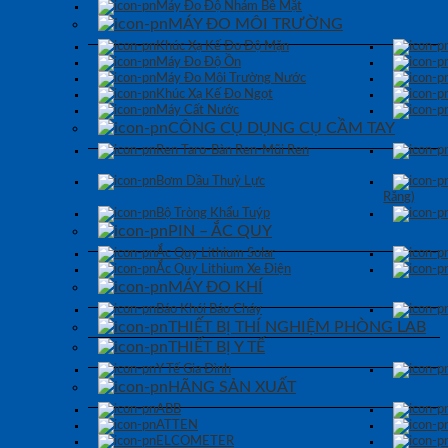
Máy Đo Độ Nhám Bề Mặt
MÁY ĐO MÔI TRƯỜNG
Khúc Xạ Kế Đo Độ Mặn
Máy Đo Độ Ồn
Máy Đo Môi Trường Nước
Khúc Xạ Kế Đo Ngọt
Máy Cất Nước
CÔNG CỤ DỤNG CỤ CẦM TAY
Ren Taro-Bàn Ren-Mũi Ren
Bơm Dầu Thuỷ Lực
Răng)
Bộ Tròng Khẩu Tuýp
PIN – ẮC QUY
Ắc Quy Lithium Solar
Ắc Quy Lithium Xe Điện
MÁY ĐO KHÍ
Báo Khói Báo Cháy
THIẾT BỊ THÍ NGHIỆM PHÒNG LAB
THIẾT BỊ Y TẾ
Y Tế Gia Đình
HÃNG SẢN XUẤT
ABB
ATTEN
ELCOMETER