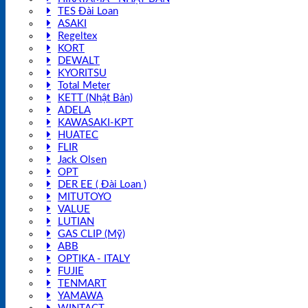
TES Đài Loan
ASAKI
Regeltex
KORT
DEWALT
KYORITSU
Total Meter
KETT (Nhật Bản)
ADELA
KAWASAKI-KPT
HUATEC
FLIR
Jack Olsen
OPT
DER EE ( Đài Loan )
MITUTOYO
VALUE
LUTIAN
GAS CLIP (Mỹ)
ABB
OPTIKA - ITALY
FUJIE
TENMART
YAMAWA