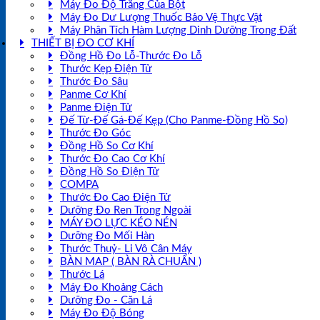
Máy Đo Độ Trắng Của Bột
Máy Đo Dư Lượng Thuốc Bảo Vệ Thực Vật
Máy Phân Tích Hàm Lượng Dinh Dưỡng Trong Đất
THIẾT BỊ ĐO CƠ KHÍ
Đồng Hồ Đo Lỗ-Thước Đo Lỗ
Thước Kẹp Điện Tử
Thước Đo Sâu
Panme Cơ Khí
Panme Điện Tử
Đế Từ-Đế Gá-Đế Kẹp (Cho Panme-Đồng Hồ So)
Thước Đo Góc
Đồng Hồ So Cơ Khí
Thước Đo Cao Cơ Khí
Đồng Hồ So Điện Tử
COMPA
Thước Đo Cao Điện Tử
Dưỡng Đo Ren Trong Ngoài
MÁY ĐO LỰC KÉO NÉN
Dưỡng Đo Mối Hàn
Thước Thuỷ- Li Vô Cân Máy
BÀN MAP ( BÀN RÀ CHUẨN )
Thước Lá
Máy Đo Khoảng Cách
Dưỡng Đo - Căn Lá
Máy Đo Độ Bóng