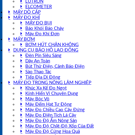
LUTRON
ELCOMETER
MÁY DÒ CÁP
MÁY ĐO KHÍ
MÁY ĐO BỤI
Báo Khói Báo Cháy
Máy Đo Khí Đơn
MÁY BƠM
BƠM HÚT CHÂN KHÔNG
DỤNG CỤ BẢO HỘ LAO ĐỘNG
Đèn Pin Siêu Sáng
Dây An Toàn
Bút Thử Điện, Cảnh Báo Điện
Sào Thao Tác
Tiếp Địa Di Động
MÁY ĐO TRONG NÔNG LÂM NGHIỆP
Khúc Xạ Kế Đo Ngọt
Kính Hiển Vi Chuyên Dụng
Máy Bóc Vỏ
Máy Đếm Hạt Tự Động
Máy Đo Chiều Cao Cây Đứng
Máy Đo Điện Tích Lá Cây
Máy Đo Độ Ẩm Nông Sản
Máy Đo Độ Chặt-Độ Xốp Của Đất
Máy Đo Độ Cứng Hoa Quả