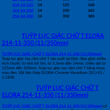
214-14-125
14
125
160
214-14-230
14
230
265
214-14-350
14
350
385
MÔ TẢ
TUÝP LỤC GIÁC CHỮ T ELORA
214-11-350 (11/350mm)
TUÝP LỤC GIÁC CHỮ T ELORA 214-11-350 (11/350mm)
Tuýp lục giác tay cầm chữ T sản xuất tại Đức. Bao gồm nhiều
kích thước từ nhỏ tới lớn, từ 5,5mm đến 14mm, chiều dài từ
125mm đến 350mm. Tuýp lục giác tay cầm chữ T bằng nhựa
màu đen. Vật liệu thép ELORA-Chrome-Vanadium 31CrV3 /
1.2208.
ỨNG DỤNG
TUÝP LỤC GIÁC CHỮ T
ELORA 214-11-350 (11/350mm)
TUÝP LỤC GIÁC CHỮ T ELORA 214-11-350 (11/350mm)
sử