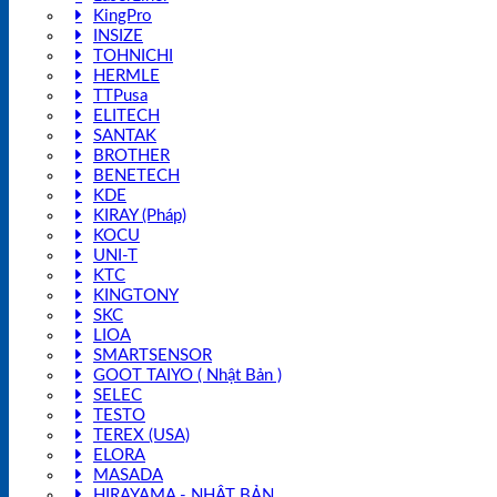
KingPro
INSIZE
TOHNICHI
HERMLE
TTPusa
ELITECH
SANTAK
BROTHER
BENETECH
KDE
KIRAY (Pháp)
KOCU
UNI-T
KTC
KINGTONY
SKC
LIOA
SMARTSENSOR
GOOT TAIYO ( Nhật Bản )
SELEC
TESTO
TEREX (USA)
ELORA
MASADA
HIRAYAMA - NHẬT BẢN