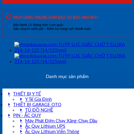
MUA HÀNG ONLINE ĐẢM BẢO TẠI BẢO ANH NTH
Bảo hành 12 tháng trên toàn quốc
Vận chuyển miễn phí - Kiểm tra hàng mới thanh toán
Danh mục sản phẩm
THIẾT BỊ Y TẾ
Y Tế Gia Đình
THIẾT BỊ GARAGE OTO
TỦ ĐỒ NGHỀ
PIN - ẮC QUY
Máy Phát Điện Chạy Xăng-Chạy Dầu
Ắc Quy Lithium UPS
Ắc Quy Lithium Viễn Thông