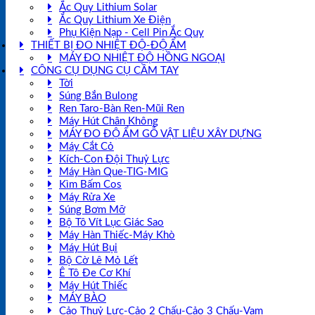
Ắc Quy Lithium Solar
Ắc Quy Lithium Xe Điện
Phụ Kiện Nạp - Cell Pin Ắc Quy
THIẾT BỊ ĐO NHIỆT ĐỘ-ĐỘ ẨM
MÁY ĐO NHIỆT ĐỘ HỒNG NGOẠI
CÔNG CỤ DỤNG CỤ CẦM TAY
Tời
Súng Bắn Bulong
Ren Taro-Bàn Ren-Mũi Ren
Máy Hút Chân Không
MÁY ĐO ĐỘ ẨM GỖ VẬT LIỆU XÂY DỰNG
Máy Cắt Cỏ
Kích-Con Đội Thuỷ Lực
Máy Hàn Que-TIG-MIG
Kìm Bấm Cos
Máy Rửa Xe
Súng Bơm Mỡ
Bộ Tô Vít Lục Giác Sao
Máy Hàn Thiếc-Máy Khò
Máy Hút Bụi
Bộ Cờ Lê Mỏ Lết
Ê Tô Đe Cơ Khí
Máy Hút Thiếc
MÁY BÀO
Cảo Thuỷ Lực-Cảo 2 Chấu-Cảo 3 Chấu-Vam