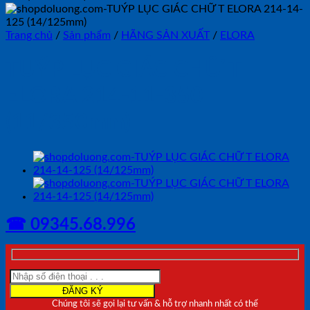
Trang chủ
/
Sản phẩm
/
HÃNG SẢN XUẤT
/
ELORA
TUÝP LỤC GIÁC CHỮ T
ELORA 214-11-350
(11/350mm)
☎ 09345.68.996
Chúng tôi sẽ gọi lại tư vấn & hỗ trợ nhanh nhất có thể