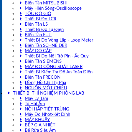
Biến Tần MITSUBISHI
Máy Hiện Sóng-Oscilloscope
TỐC ĐỘ GIÓ
Thiết Bị Đo LCR
Biến Tần LS
Thiết Bị Đo Tụ Điện
Biến Tần FUJI
Thiết Bị Đo Vòng Lặp - Loop Meter
Biến Tần SCHNEIDER
MÁY DÒ CÁP
Thiết Bị Đo Nội Trở Pin - Ắc Quy
Biến Tần SIEMENS
MÁY ĐO CÔNG SUẤT LASER
Thiết Bị Kiểm Tra Độ An Toàn Điện
Biến Tần FRECON
Đồng Hồ Chỉ Thị Pha
NGUỒN MỘT CHIỀU
THIẾT BỊ THÍ NGHIỆM PHÒNG LAB
Máy Ly Tâm
Tủ Hút Ẩm
NỒI HẤP TIỆT TRÙNG
Máy Đo Nhớt-Kết Dính
MÁY KHUẤY
BẾP GIA NHIỆT
Bể Rửa Siêu Âm