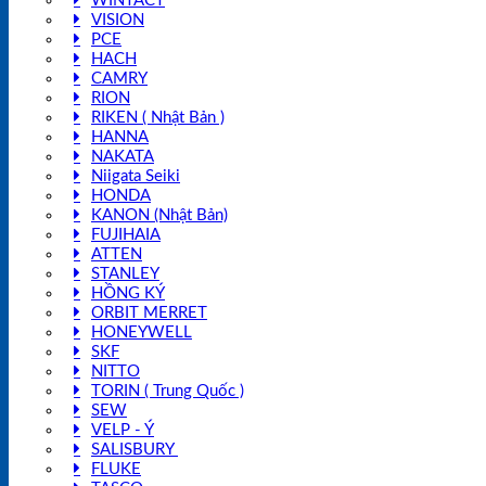
WINTACT
VISION
PCE
HACH
CAMRY
RION
RIKEN ( Nhật Bản )
HANNA
NAKATA
Niigata Seiki
HONDA
KANON (Nhật Bản)
FUJIHAIA
ATTEN
STANLEY
HỒNG KÝ
ORBIT MERRET
HONEYWELL
SKF
NITTO
TORIN ( Trung Quốc )
SEW
VELP - Ý
SALISBURY
FLUKE