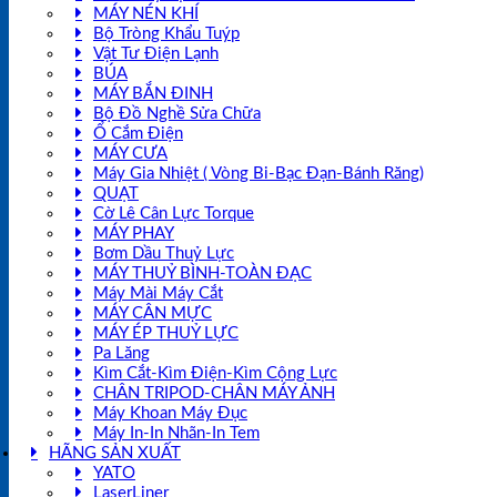
MÁY NÉN KHÍ
Bộ Tròng Khẩu Tuýp
Vật Tư Điện Lạnh
BÚA
MÁY BẮN ĐINH
Bộ Đồ Nghề Sửa Chữa
Ổ Cắm Điện
MÁY CƯA
Máy Gia Nhiệt ( Vòng Bi-Bạc Đạn-Bánh Răng)
QUẠT
Cờ Lê Cân Lực Torque
MÁY PHAY
Bơm Dầu Thuỷ Lực
MÁY THUỶ BÌNH-TOÀN ĐẠC
Máy Mài Máy Cắt
MÁY CÂN MỰC
MÁY ÉP THUỶ LỰC
Pa Lăng
Kìm Cắt-Kìm Điện-Kìm Cộng Lực
CHÂN TRIPOD-CHÂN MÁY ẢNH
Máy Khoan Máy Đục
Máy In-In Nhãn-In Tem
HÃNG SẢN XUẤT
YATO
LaserLiner