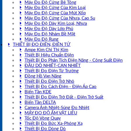
Máy Đo Độ Cứng Bê Tông
Máy Đo Độ Cứng Của Kim Loại
Máy Đo Độ Cứng Của Mút Xốp
Máy Đo Độ Cứng Của Nhựa, Cao Su
Máy Đo Độ Dày Kim Loại, Nhựa
Máy Đo Độ Dày Lớp Phủ
Máy Đo Độ Nhám Bề Mặt
Máy Đo Độ Rung
THIẾT BỊ ĐO ĐIỆN, ĐIỆN TỬ
Ampe Kìm Chỉ Thị Kim
Thiết Bị Hiệu Chuẩn Điện
Thiết Bị Đo Phân Tích Điện Năng - Công Suất Điện
ĐẦU DÒ NHIỆT-CAN NHIỆT
Thiết Bị Đo Điện Từ Trường
Đồng Hồ Vạn Năng
Thiết Bị Đo Điện Trở Nhỏ
Thiết Bị Đo Cách Điện - Điện Áp Cao
Biến Tần KDE
Thiết Bị Đo Điện Trở Đất - Điện Trở Suất
Biến Tần DELTA
Camera Ảnh Nhiệt-Súng Đo Nhiệt
MÁY ĐO ĐỘ ẨM VẬT LIỆU
Tốc Độ Vòng Quay
Thiết Bị Đo Bức Xạ-Phóng Xạ
Thiết Bị Đo Dòng Dò