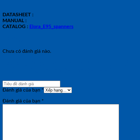
DATASHEET :
MANUAL :
CATALOG :
Elora_E95_spanners
Đánh giá
Chưa có đánh giá nào.
Hãy là người đầu tiên nhận xét “TUÝP LỤC GIÁC
CHỮ T ELORA 214-11-350 (11/350mm)”
Đánh giá của bạn
*
Đánh giá của bạn
*