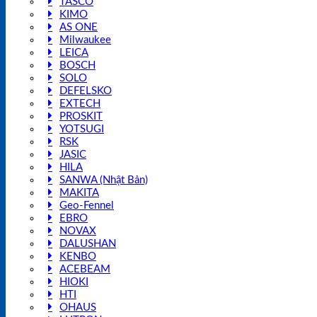
TASCO
KIMO
AS ONE
Milwaukee
LEICA
BOSCH
SOLO
DEFELSKO
EXTECH
PROSKIT
YOTSUGI
RSK
JASIC
HILA
SANWA (Nhật Bản)
MAKITA
Geo-Fennel
EBRO
NOVAX
DALUSHAN
KENBO
ACEBEAM
HIOKI
HTI
OHAUS