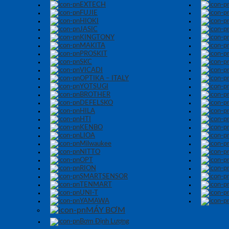
EXTECH
FUJIE
HIOKI
JASIC
KINGTONY
MAKITA
PROSKIT
SKC
VICADI
OPTIKA – ITALY
YOTSUGI
BROTHER
DEFELSKO
HILA
HTI
KENBO
LIOA
Milwaukee
NITTO
OPT
RION
SMARTSENSOR
TENMART
UNI-T
YAMAWA
MÁY BƠM
Bơm Định Lượng