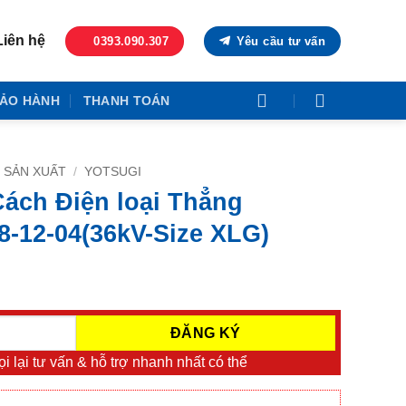
Liên hệ
0393.090.307
Yêu cầu tư vấn
ẢO HÀNH
THANH TOÁN
 SẢN XUẤT
/
YOTSUGI
Cách Điện loại Thẳng
-12-04(36kV-Size XLG)
i lại tư vấn & hỗ trợ nhanh nhất có thể