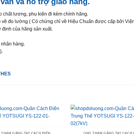
ấn và hỗ trợ giao hàng
.
chất lượng, phụ kiện đi kèm chính hãng.
ạo về đo lường ( Có chứng chỉ về Hiệu Chuẩn được cấp bởi Việ
 định của hãng sản xuất.
à nhận hàng.
).
THES
 THẢM GĂNG TAY CÁCH ĐIỆN
ỦNG THẢM GĂNG TAY CÁCH 