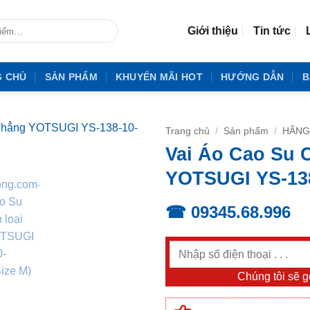
Giới thiệu
Tin tức
G CHỦ
SẢN PHẨM
KHUYẾN MÃI HOT
HƯỚNG DẪN
B
Trang chủ
/
Sản phẩm
/
HÃNG
Vai Áo Cao Su 
YOTSUGI YS-138
☎ 09345.68.996
Chúng tôi sẽ gọ