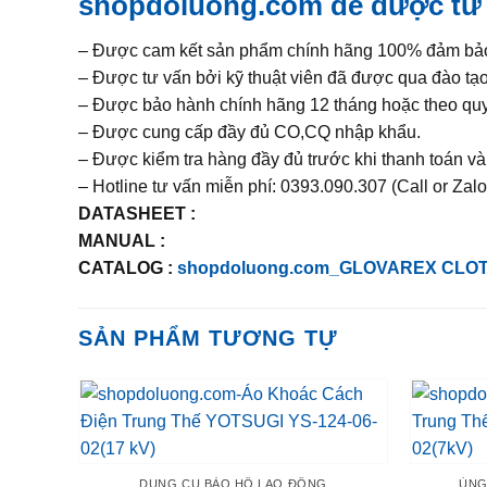
shopdoluong.com để được tư v
– Được cam kết sản phẩm chính hãng 100% đảm bảo 
– Được tư vấn bởi kỹ thuật viên đã được qua đào t
– Được bảo hành chính hãng 12 tháng hoặc theo quy
– Được cung cấp đầy đủ CO,CQ nhập khẩu.
– Được kiểm tra hàng đầy đủ trước khi thanh toán v
– Hotline tư vấn miễn phí: 0393.090.307 (Call or Zalo
DATASHEET :
MANUAL :
CATALOG :
shopdoluong.com_GLOVAREX CLO
SẢN PHẨM TƯƠNG TỰ
DỤNG CỤ BẢO HỘ LAO ĐỘNG
ỦNG