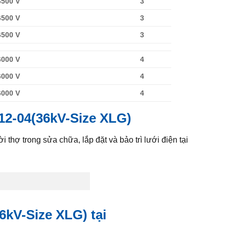
6500 V
3
6500 V
3
6500 V
3
6000 V
4
6000 V
4
6000 V
4
12-04(36kV-Size XLG)
i thợ trong sửa chữa, lắp đặt và bảo trì lưới điện tại
6kV-Size XLG)
tại