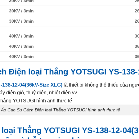
30KV / 3min
2
30KV / 3min
2
30KV / 3min
2
40KV / 3min
3
40KV / 3min
3
40KV / 3min
3
ch Điện loại Thẳng YOTSUGI YS-138-
-138-12-04(36kV-Size XLG)
là thiết bị không thể thiếu của ngườ
y điện gió, thuỷ điện, nhiệt điện vv…
 Áo Cao Su Cách Điện loại Thẳng YOTSUGI hình anh thực tế
 loại Thẳng YOTSUGI YS-138-12-04(3