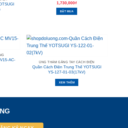
1,730,000
₫
YOTSUGI
)
ĐẶT MUA
NG
MV15-AC-
ỦNG THẢM GĂNG TAY CÁCH ĐIỆN
Quần Cách Điện Trung Thế YOTSUGI
YS-127-01-03(17kV)
XEM THÊM
ỜNG