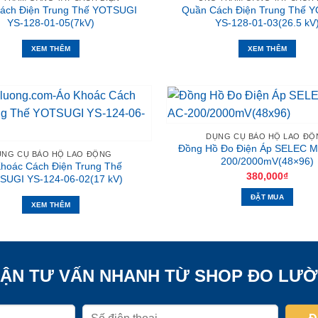
ách Điện Trung Thế YOTSUGI
Quần Cách Điện Trung Thế 
YS-128-01-05(7kV)
YS-128-01-03(26.5 kV
XEM THÊM
XEM THÊM
DỤNG CỤ BẢO HỘ LAO ĐỘ
Đồng Hồ Đo Điện Áp SELEC 
ỤNG CỤ BẢO HỘ LAO ĐỘNG
200/2000mV(48×96)
hoác Cách Điện Trung Thế
380,000
₫
SUGI YS-124-06-02(17 kV)
ĐẶT MUA
XEM THÊM
ẬN TƯ VẤN NHANH TỪ SHOP ĐO LƯ