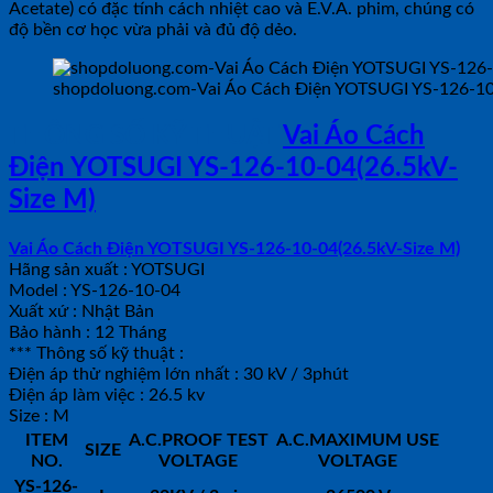
Acetate) có đặc tính cách nhiệt cao và E.V.A. phim, chúng có
độ bền cơ học vừa phải và đủ độ dẻo.
shopdoluong.com-Vai Áo Cách Điện YOTSUGI YS-126-10
THÔNG SỐ KỸ THUẬT
Vai Áo Cách
Điện YOTSUGI YS-126-10-04(26.5kV-
Size M)
Vai Áo Cách Điện YOTSUGI YS-126-10-04(26.5kV-Size M)
Hãng sản xuất : YOTSUGI
Model : YS-126-10-04
Xuất xứ : Nhật Bản
Bảo hành : 12 Tháng
*** Thông số kỹ thuật :
Điện áp thử nghiệm lớn nhất : 30 kV / 3phút
Điện áp làm việc : 26.5 kv
Size : M
ITEM
A.C.PROOF TEST
A.C.MAXIMUM USE
SIZE
NO.
VOLTAGE
VOLTAGE
YS-126-