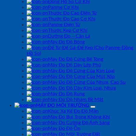
Đồng Hồ So Cơ Khí
Panme Cơ Khí
Thước Đo Cao Điện Tử
Thước Đo Cao Cơ Khí
Panme Điện Tử
Thước Kẹp Cơ Khí
Dưỡng Đo – Căn Lá
Máy Đo Độ Bóng
Đế Từ-Đế Gá-Đế Kẹp (Cho Panme-Đồng
Hồ So)
Máy Đo Độ Cứng Bê Tông
Máy Đo Độ Dày Lớp Phủ
Máy Đo Độ Cứng Của Kim Loại
Máy Đo Độ Cứng Của Mút Xốp
Máy Đo Độ Cứng Của Nhựa, Cao Su
Máy Đo Độ Dày Kim Loại, Nhựa
Máy Đo Độ Rung
Máy Đo Độ Nhám Bề Mặt
MÁY ĐO MÔI TRƯỜNG
Khúc Xạ Kế Đo Độ Mặn
Máy Đo Bụi Trong Không Khí
Máy Đo Cường Độ Ánh Sáng
Máy Đo Độ Ồn
Máy Đo Môi Trường Đất