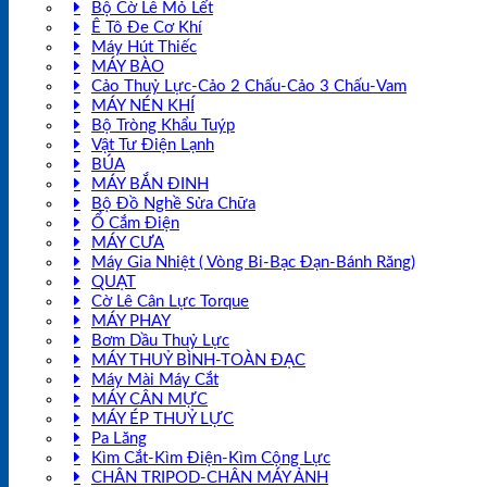
Bộ Cờ Lê Mỏ Lết
Ê Tô Đe Cơ Khí
Máy Hút Thiếc
MÁY BÀO
Cảo Thuỷ Lực-Cảo 2 Chấu-Cảo 3 Chấu-Vam
MÁY NÉN KHÍ
Bộ Tròng Khẩu Tuýp
Vật Tư Điện Lạnh
BÚA
MÁY BẮN ĐINH
Bộ Đồ Nghề Sửa Chữa
Ổ Cắm Điện
MÁY CƯA
Máy Gia Nhiệt ( Vòng Bi-Bạc Đạn-Bánh Răng)
QUẠT
Cờ Lê Cân Lực Torque
MÁY PHAY
Bơm Dầu Thuỷ Lực
MÁY THUỶ BÌNH-TOÀN ĐẠC
Máy Mài Máy Cắt
MÁY CÂN MỰC
MÁY ÉP THUỶ LỰC
Pa Lăng
Kìm Cắt-Kìm Điện-Kìm Cộng Lực
CHÂN TRIPOD-CHÂN MÁY ẢNH