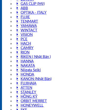
GAS CLIP (Mỹ)
ABB
OPTIKA - ITALY
FUJIE
TENMART
YAMAWA
WINTACT
VISION
PCE
HACH
CAMRY
RION
RIKEN ( Nhật Bản )
HANNA
NAKATA
Niigata Seiki
HONDA
KANON (Nhật Bản)
FUJIHAIA
ATTEN
STANLEY
HỒNG KÝ
ORBIT MERRET
HONEYWELL
SKF