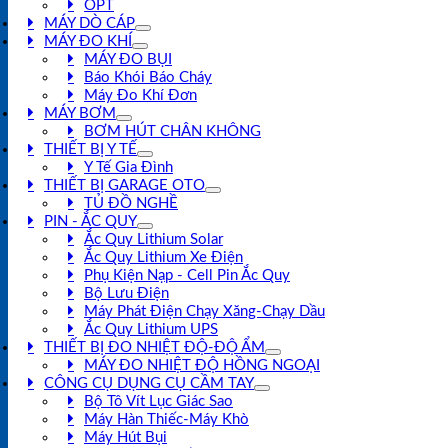
OPT
MÁY DÒ CÁP
MÁY ĐO KHÍ
MÁY ĐO BỤI
Báo Khói Báo Cháy
Máy Đo Khí Đơn
MÁY BƠM
BƠM HÚT CHÂN KHÔNG
THIẾT BỊ Y TẾ
Y Tế Gia Đình
THIẾT BỊ GARAGE OTO
TỦ ĐỒ NGHỀ
PIN - ẮC QUY
Ắc Quy Lithium Solar
Ắc Quy Lithium Xe Điện
Phụ Kiện Nạp - Cell Pin Ắc Quy
Bộ Lưu Điện
Máy Phát Điện Chạy Xăng-Chạy Dầu
Ắc Quy Lithium UPS
THIẾT BỊ ĐO NHIỆT ĐỘ-ĐỘ ẨM
MÁY ĐO NHIỆT ĐỘ HỒNG NGOẠI
CÔNG CỤ DỤNG CỤ CẦM TAY
Bộ Tô Vít Lục Giác Sao
Máy Hàn Thiếc-Máy Khò
Máy Hút Bụi