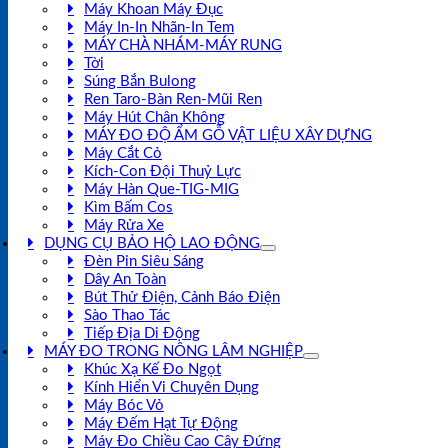
Máy Khoan Máy Đục
Máy In-In Nhãn-In Tem
MÁY CHÀ NHÁM-MÁY RUNG
Tời
Súng Bắn Bulong
Ren Taro-Bàn Ren-Mũi Ren
Máy Hút Chân Không
MÁY ĐO ĐỘ ẨM GỖ VẬT LIỆU XÂY DỰNG
Máy Cắt Cỏ
Kích-Con Đội Thuỷ Lực
Máy Hàn Que-TIG-MIG
Kìm Bấm Cos
Máy Rửa Xe
DỤNG CỤ BẢO HỘ LAO ĐỘNG
Đèn Pin Siêu Sáng
Dây An Toàn
Bút Thử Điện, Cảnh Báo Điện
Sào Thao Tác
Tiếp Địa Di Động
MÁY ĐO TRONG NÔNG LÂM NGHIỆP
Khúc Xạ Kế Đo Ngọt
Kính Hiển Vi Chuyên Dụng
Máy Bóc Vỏ
Máy Đếm Hạt Tự Động
Máy Đo Chiều Cao Cây Đứng