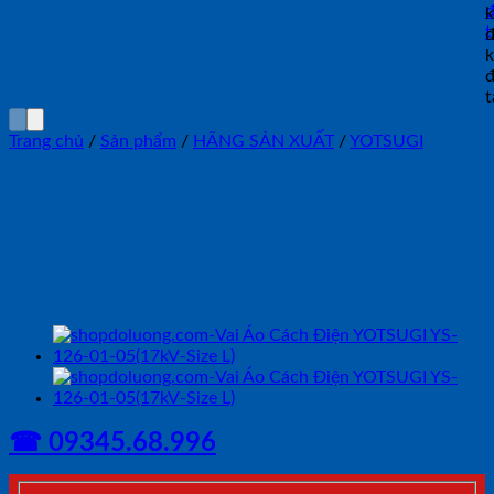
Trang chủ
/
Sản phẩm
/
HÃNG SẢN XUẤT
/
YOTSUGI
Vai Áo Cách Điện YOTSUGI
YS-126-10-04(26.5kV-Size
M)
☎ 09345.68.996