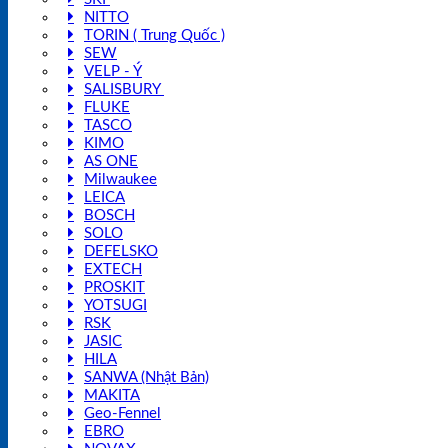
NITTO
TORIN ( Trung Quốc )
SEW
VELP - Ý
SALISBURY
FLUKE
TASCO
KIMO
AS ONE
Milwaukee
LEICA
BOSCH
SOLO
DEFELSKO
EXTECH
PROSKIT
YOTSUGI
RSK
JASIC
HILA
SANWA (Nhật Bản)
MAKITA
Geo-Fennel
EBRO