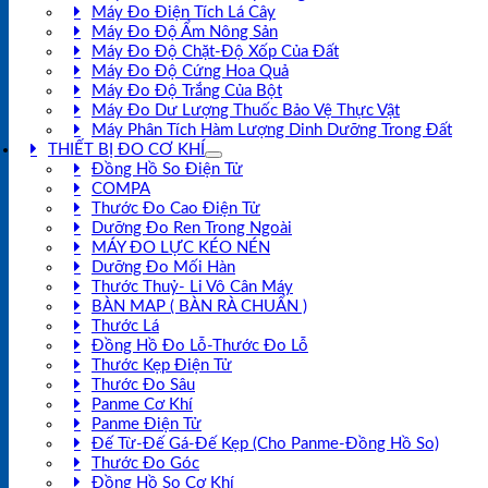
Máy Đo Điện Tích Lá Cây
Máy Đo Độ Ẩm Nông Sản
Máy Đo Độ Chặt-Độ Xốp Của Đất
Máy Đo Độ Cứng Hoa Quả
Máy Đo Độ Trắng Của Bột
Máy Đo Dư Lượng Thuốc Bảo Vệ Thực Vật
Máy Phân Tích Hàm Lượng Dinh Dưỡng Trong Đất
THIẾT BỊ ĐO CƠ KHÍ
Đồng Hồ So Điện Tử
COMPA
Thước Đo Cao Điện Tử
Dưỡng Đo Ren Trong Ngoài
MÁY ĐO LỰC KÉO NÉN
Dưỡng Đo Mối Hàn
Thước Thuỷ- Li Vô Cân Máy
BÀN MAP ( BÀN RÀ CHUẨN )
Thước Lá
Đồng Hồ Đo Lỗ-Thước Đo Lỗ
Thước Kẹp Điện Tử
Thước Đo Sâu
Panme Cơ Khí
Panme Điện Tử
Đế Từ-Đế Gá-Đế Kẹp (Cho Panme-Đồng Hồ So)
Thước Đo Góc
Đồng Hồ So Cơ Khí