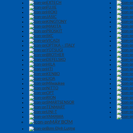
EXTECH
FUJIE
HIOKI
JASIC
KINGTONY
MAKITA
PROSKIT
SKC
VICADI
OPTIKA – ITALY
YOTSUGI
BROTHER
DEFELSKO
HILA
HTI
KENBO
LIOA
Milwaukee
NITTO
OPT
RION
SMARTSENSOR
TENMART
UNI-T
YAMAWA
MÁY BƠM
Bơm Định Lượng