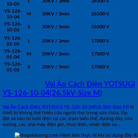
L
30KV / 3min
26500 V
10-05
YS-126-
M
30KV / 3min
26500 V
10-04
YS-126-
S
30KV / 3min
26500 V
10-03
YS-126-
L
20KV / 3min
17000 V
01-05
YS-126-
M
20KV / 3min
17000 V
01-04
YS-126-
S
20KV / 3min
17000 V
01-03
ỨNG DỤNG
Vai Áo Cách Điện YOTSUGI
YS-126-10-04(26.5kV-Size M)
Vai Áo Cách Điện YOTSUGI YS-126-10-04(26.5kV-Size M)
là
thiết bị không thể thiếu của người thợ trong sửa chữa, lắp
đặt và bảo trì lưới điện tại các trạm biến thế, đường dây, nhà
xưởng, các nhà máy điện gió, thuỷ điện, nhiệt điện vv…