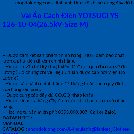
shopdoluong.com-Hình ảnh thực tế khi sử dụng đầy đủ bộ 
MUA
Vai Áo Cách Điện YOTSUGI YS-
126-10-04(26.5kV-Size M)
tại
shopdoluong.com để được tư vấn và hỗ
trợ giao hàng.
– Được cam kết sản phẩm chính hãng 100% đảm bảo chất
lượng, phụ kiện đi kèm chính hãng.
– Được tư vấn bởi kỹ thuật viên đã được qua đào tạo về đo
lường ( Có chứng chỉ về Hiệu Chuẩn được cấp bởi Viện Đo
Lường ).
– Được bảo hành chính hãng 12 tháng hoặc theo quy định
của hãng sản xuất.
– Được cung cấp đầy đủ CO,CQ nhập khẩu.
– Được kiểm tra hàng đầy đủ trước khi thanh toán và nhận
hàng.
– Hotline tư vấn miễn phí: 0393.090.307 (Call or Zalo).
DATASHEET :
MANUAL :
CATALOG :
shopdoluong.com-JL-InsulatingBlanket_Clothes-