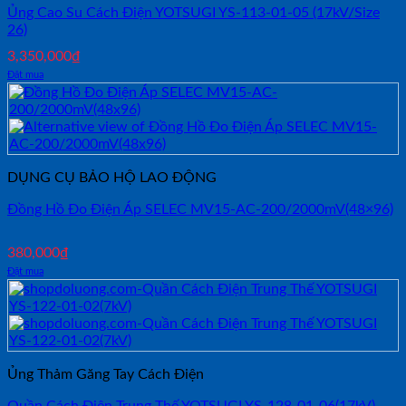
Ủng Cao Su Cách Điện YOTSUGI YS-113-01-05 (17kV/Size
26)
3,350,000
₫
Đặt mua
DỤNG CỤ BẢO HỘ LAO ĐỘNG
Đồng Hồ Đo Điện Áp SELEC MV15-AC-200/2000mV(48×96)
380,000
₫
Đặt mua
Ủng Thảm Găng Tay Cách Điện