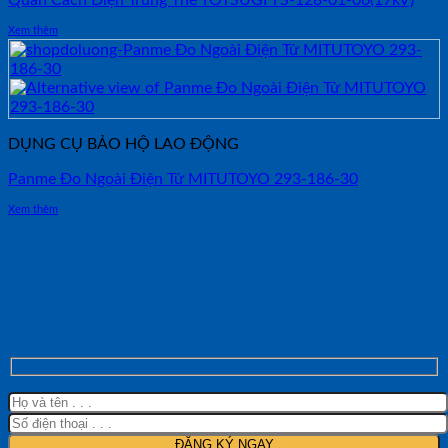
Quần Cách Điện Trung Thế YOTSUGI YS-128-01-06(17kV)
Xem thêm
DỤNG CỤ BẢO HỘ LAO ĐỘNG
Panme Đo Ngoài Điện Tử MITUTOYO 293-186-30
Xem thêm
NHẬN TƯ VẤN NHANH TỪ SHOP ĐO
LƯỜNG