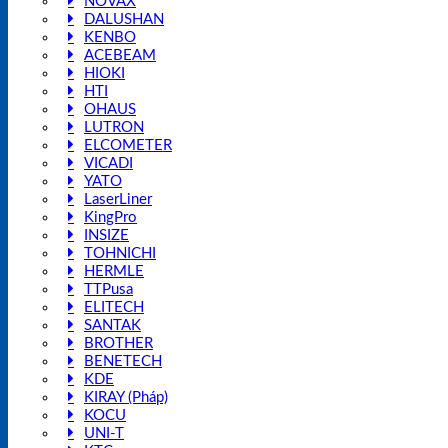
NOVAX
DALUSHAN
KENBO
ACEBEAM
HIOKI
HTI
OHAUS
LUTRON
ELCOMETER
VICADI
YATO
LaserLiner
KingPro
INSIZE
TOHNICHI
HERMLE
TTPusa
ELITECH
SANTAK
BROTHER
BENETECH
KDE
KIRAY (Pháp)
KOCU
UNI-T