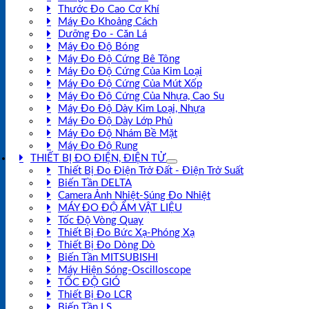
Thước Đo Cao Cơ Khí
Máy Đo Khoảng Cách
Dưỡng Đo - Căn Lá
Máy Đo Độ Bóng
Máy Đo Độ Cứng Bê Tông
Máy Đo Độ Cứng Của Kim Loại
Máy Đo Độ Cứng Của Mút Xốp
Máy Đo Độ Cứng Của Nhựa, Cao Su
Máy Đo Độ Dày Kim Loại, Nhựa
Máy Đo Độ Dày Lớp Phủ
Máy Đo Độ Nhám Bề Mặt
Máy Đo Độ Rung
THIẾT BỊ ĐO ĐIỆN, ĐIỆN TỬ
Thiết Bị Đo Điện Trở Đất - Điện Trở Suất
Biến Tần DELTA
Camera Ảnh Nhiệt-Súng Đo Nhiệt
MÁY ĐO ĐỘ ẨM VẬT LIỆU
Tốc Độ Vòng Quay
Thiết Bị Đo Bức Xạ-Phóng Xạ
Thiết Bị Đo Dòng Dò
Biến Tần MITSUBISHI
Máy Hiện Sóng-Oscilloscope
TỐC ĐỘ GIÓ
Thiết Bị Đo LCR
Biến Tần LS