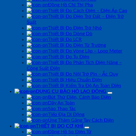
Đồng Hồ Chỉ Thị Pha
Thiết Bị Đo Cách Điện – Điện Áp Cao
Thiết Bị Đo Điện Trở Đất – Điện Trở
Suất
Thiết Bị Đo Điện Trở Nhỏ
Thiết Bị Đo Dòng Dò
Thiết Bị Đo LCR
Thiết Bị Đo Điện Từ Trường
Thiết Bị Đo Vòng Lặp – Loop Meter
Thiết Bị Đo Tụ Điện
Thiết Bị Đo Phân Tích Điện Năng –
Công Suất Điện
Thiết Bị Đo Nội Trở Pin – Ắc Quy
Thiết Bị Hiệu Chuẩn Điện
Thiết Bị Kiểm Tra Độ An Toàn Điện
DỤNG CỤ BẢO HỘ LAO ĐỘNG
Bút Thử Điện, Cảnh Báo Điện
Dây An Toàn
Sào Thao Tác
Tiếp Địa Di Động
Ủng Thảm Găng Tay Cách Điện
THIẾT BỊ ĐO CƠ KHÍ
Đồng Hồ So Điện Tử