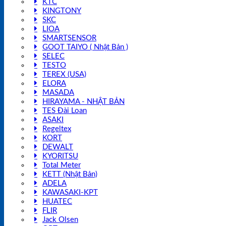
KTC
KINGTONY
SKC
LIOA
SMARTSENSOR
GOOT TAIYO ( Nhật Bản )
SELEC
TESTO
TEREX (USA)
ELORA
MASADA
HIRAYAMA - NHẬT BẢN
TES Đài Loan
ASAKI
Regeltex
KORT
DEWALT
KYORITSU
Total Meter
KETT (Nhật Bản)
ADELA
KAWASAKI-KPT
HUATEC
FLIR
Jack Olsen