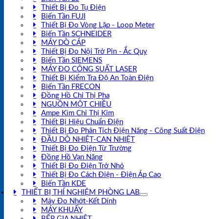
Thiết Bị Đo Tụ Điện
Biến Tần FUJI
Thiết Bị Đo Vòng Lặp - Loop Meter
Biến Tần SCHNEIDER
MÁY DÒ CÁP
Thiết Bị Đo Nội Trở Pin - Ắc Quy
Biến Tần SIEMENS
MÁY ĐO CÔNG SUẤT LASER
Thiết Bị Kiểm Tra Độ An Toàn Điện
Biến Tần FRECON
Đồng Hồ Chỉ Thị Pha
NGUỒN MỘT CHIỀU
Ampe Kìm Chỉ Thị Kim
Thiết Bị Hiệu Chuẩn Điện
Thiết Bị Đo Phân Tích Điện Năng - Công Suất Điện
ĐẦU DÒ NHIỆT-CAN NHIỆT
Thiết Bị Đo Điện Từ Trường
Đồng Hồ Vạn Năng
Thiết Bị Đo Điện Trở Nhỏ
Thiết Bị Đo Cách Điện - Điện Áp Cao
Biến Tần KDE
THIẾT BỊ THÍ NGHIỆM PHÒNG LAB
Máy Đo Nhớt-Kết Dính
MÁY KHUẤY
BẾP GIA NHIỆT