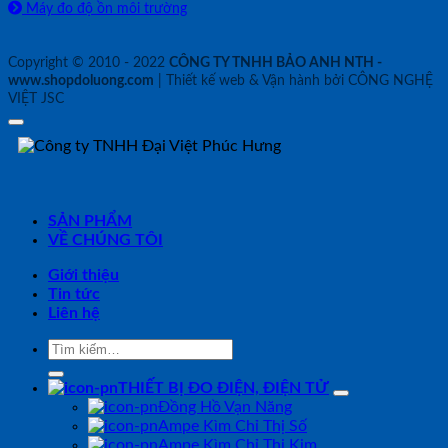
Máy đo độ ồn môi trường
Copyright © 2010 - 2022
CÔNG TY TNHH BẢO ANH NTH -
www.shopdoluong.com
| Thiết kế web & Vận hành bởi CÔNG NGHỆ
VIỆT JSC
SẢN PHẨM
VỀ CHÚNG TÔI
Giới thiệu
Tin tức
Liên hệ
Tìm
kiếm:
THIẾT BỊ ĐO ĐIỆN, ĐIỆN TỬ
Đồng Hồ Vạn Năng
Ampe Kìm Chỉ Thị Số
Ampe Kìm Chỉ Thị Kim