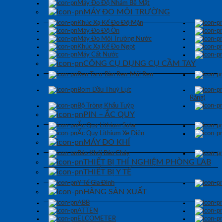
Máy Đo Độ Nhám Bề Mặt
MÁY ĐO MÔI TRƯỜNG
Khúc Xạ Kế Đo Độ Mặn
Máy Đo Độ Ồn
Máy Đo Môi Trường Nước
Khúc Xạ Kế Đo Ngọt
Máy Cất Nước
CÔNG CỤ DỤNG CỤ CẦM TAY
Ren Taro-Bàn Ren-Mũi Ren
Bơm Dầu Thuỷ Lực
Răng)
Bộ Tròng Khẩu Tuýp
PIN – ẮC QUY
Ắc Quy Lithium Solar
Ắc Quy Lithium Xe Điện
MÁY ĐO KHÍ
Báo Khói Báo Cháy
THIẾT BỊ THÍ NGHIỆM PHÒNG LAB
THIẾT BỊ Y TẾ
Y Tế Gia Đình
HÃNG SẢN XUẤT
ABB
ATTEN
ELCOMETER