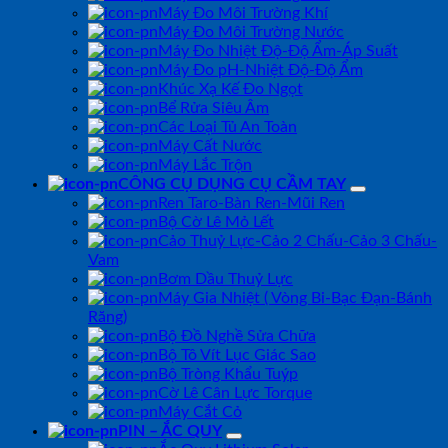
Máy Đo Môi Trường Khí
Máy Đo Môi Trường Nước
Máy Đo Nhiệt Độ-Độ Ẩm-Áp Suất
Máy Đo pH-Nhiệt Độ-Độ Ẩm
Khúc Xạ Kế Đo Ngọt
Bể Rửa Siêu Âm
Các Loại Tủ An Toàn
Máy Cất Nước
Máy Lắc Trộn
CÔNG CỤ DỤNG CỤ CẦM TAY
Ren Taro-Bàn Ren-Mũi Ren
Bộ Cờ Lê Mỏ Lết
Cảo Thuỷ Lực-Cảo 2 Chấu-Cảo 3 Chấu-
Vam
Bơm Dầu Thuỷ Lực
Máy Gia Nhiệt ( Vòng Bi-Bạc Đạn-Bánh
Răng)
Bộ Đồ Nghề Sửa Chữa
Bộ Tô Vít Lục Giác Sao
Bộ Tròng Khẩu Tuýp
Cờ Lê Cân Lực Torque
Máy Cắt Cỏ
PIN – ẮC QUY