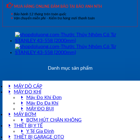
MUA HÀNG ONLINE ĐẢM BẢO TẠI BẢO ANH NTH
Bảo hành 12 tháng trên toàn quốc
Vận chuyển miễn phí - Kiểm tra hàng mới thanh toán
Danh mục sản phẩm
MÁY DÒ CÁP
MÁY ĐO KHÍ
Máy Đo Khí Đơn
Máy Đo Đa Khí
MÁY ĐO BỤI
MÁY BƠM
BƠM HÚT CHÂN KHÔNG
THIẾT BỊ Y TẾ
Y Tế Gia Đình
THIẾT BỊ GARAGE OTO