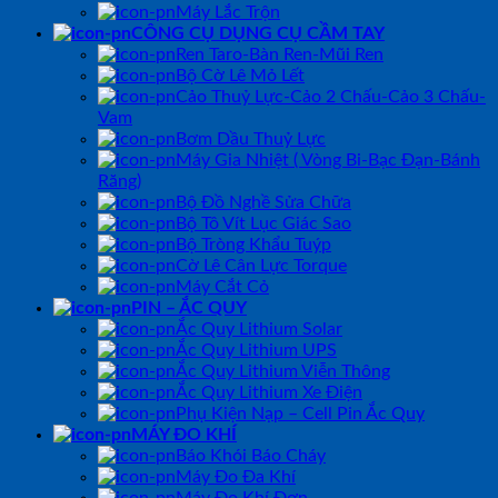
Máy Lắc Trộn
CÔNG CỤ DỤNG CỤ CẦM TAY
Ren Taro-Bàn Ren-Mũi Ren
Bộ Cờ Lê Mỏ Lết
Cảo Thuỷ Lực-Cảo 2 Chấu-Cảo 3 Chấu-
Vam
Bơm Dầu Thuỷ Lực
Máy Gia Nhiệt ( Vòng Bi-Bạc Đạn-Bánh
Răng)
Bộ Đồ Nghề Sửa Chữa
Bộ Tô Vít Lục Giác Sao
Bộ Tròng Khẩu Tuýp
Cờ Lê Cân Lực Torque
Máy Cắt Cỏ
PIN – ẮC QUY
Ắc Quy Lithium Solar
Ắc Quy Lithium UPS
Ắc Quy Lithium Viễn Thông
Ắc Quy Lithium Xe Điện
Phụ Kiện Nạp – Cell Pin Ắc Quy
MÁY ĐO KHÍ
Báo Khói Báo Cháy
Máy Đo Đa Khí
Máy Đo Khí Đơn