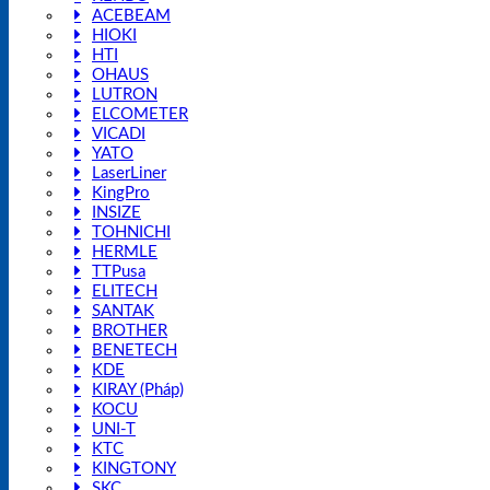
ACEBEAM
HIOKI
HTI
OHAUS
LUTRON
ELCOMETER
VICADI
YATO
LaserLiner
KingPro
INSIZE
TOHNICHI
HERMLE
TTPusa
ELITECH
SANTAK
BROTHER
BENETECH
KDE
KIRAY (Pháp)
KOCU
UNI-T
KTC
KINGTONY
SKC