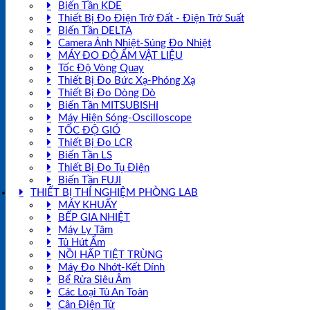
Biến Tần KDE
Thiết Bị Đo Điện Trở Đất - Điện Trở Suất
Biến Tần DELTA
Camera Ảnh Nhiệt-Súng Đo Nhiệt
MÁY ĐO ĐỘ ẨM VẬT LIỆU
Tốc Độ Vòng Quay
Thiết Bị Đo Bức Xạ-Phóng Xạ
Thiết Bị Đo Dòng Dò
Biến Tần MITSUBISHI
Máy Hiện Sóng-Oscilloscope
TỐC ĐỘ GIÓ
Thiết Bị Đo LCR
Biến Tần LS
Thiết Bị Đo Tụ Điện
Biến Tần FUJI
THIẾT BỊ THÍ NGHIỆM PHÒNG LAB
MÁY KHUẤY
BẾP GIA NHIỆT
Máy Ly Tâm
Tủ Hút Ẩm
NỒI HẤP TIỆT TRÙNG
Máy Đo Nhớt-Kết Dính
Bể Rửa Siêu Âm
Các Loại Tủ An Toàn
Cân Điện Tử