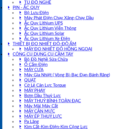
TỦ ĐỒ NGHỀ
PIN - ẮC QUY
Bộ Lưu Điện
Máy Phát Điện Chạy Xăng-Chạy Dầu
Ắc Quy Lithium UPS
Ắc Quy Lithium Viễn Thông
Ắc Quy Lithium Solar
Ắc Quy Lithium Xe Điện
THIẾT BỊ ĐO NHIỆT ĐỘ-ĐỘ ẨM
MÁY ĐO NHIỆT ĐỘ HỒNG NGOẠI
CÔNG CỤ DỤNG CỤ CẦM TAY
Bộ Đồ Nghề Sửa Chữa
Ổ Cắm Điện
MÁY CƯA
Máy Gia Nhiệt ( Vòng Bi-Bạc Đạn-Bánh Răng)
QUẠT
Cờ Lê Cân Lực Torque
MÁY PHAY
Bơm Dầu Thuỷ Lực
MÁY THUỶ BÌNH-TOÀN ĐẠC
Máy Mài Máy Cắt
MÁY CÂN MỰC
MÁY ÉP THUỶ LỰC
Pa Lăng
Kìm Cắt-Kìm Điện-Kìm Cộng Lực