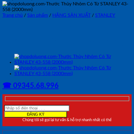
Trang chủ
/
Sản phẩm
/
HÃNG SẢN XUẤT
/
STANLEY
Thước Thủy Nhôm Không Từ
STANLEY 43-557 (1800mm)
☎ 09345.68.996
Chúng tôi sẽ gọi lại tư vấn & hỗ trợ nhanh nhất có thể