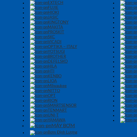
EXTECH
FUJIE
HIOKI
JASIC
KINGTONY
MAKITA
PROSKIT
SKC
VICADI
OPTIKA – ITALY
YOTSUGI
BROTHER
DEFELSKO
HILA
HTI
KENBO
LIOA
Milwaukee
NITTO
OPT
RION
SMARTSENSOR
TENMART
UNI-T
YAMAWA
MÁY BƠM
Bơm Định Lượng