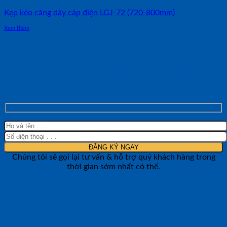
Kẹp kéo căng dây cáp điện LGJ-72 (720-800mm)
Xem thêm
NHẬN TƯ VẤN NHANH TỪ SHOP ĐO
LƯỜNG
Chúng tôi sẽ gọi lại tư vấn & hỗ trợ quý khách hàng trong
thời gian sớm nhất có thể.