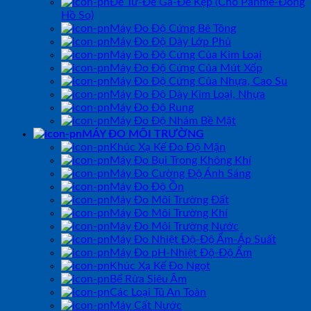
Đế Từ-Đế Gá-Đế Kẹp (Cho Panme-Đồng
Hồ So)
Máy Đo Độ Cứng Bê Tông
Máy Đo Độ Dày Lớp Phủ
Máy Đo Độ Cứng Của Kim Loại
Máy Đo Độ Cứng Của Mút Xốp
Máy Đo Độ Cứng Của Nhựa, Cao Su
Máy Đo Độ Dày Kim Loại, Nhựa
Máy Đo Độ Rung
Máy Đo Độ Nhám Bề Mặt
MÁY ĐO MÔI TRƯỜNG
Khúc Xạ Kế Đo Độ Mặn
Máy Đo Bụi Trong Không Khí
Máy Đo Cường Độ Ánh Sáng
Máy Đo Độ Ồn
Máy Đo Môi Trường Đất
Máy Đo Môi Trường Khí
Máy Đo Môi Trường Nước
Máy Đo Nhiệt Độ-Độ Ẩm-Áp Suất
Máy Đo pH-Nhiệt Độ-Độ Ẩm
Khúc Xạ Kế Đo Ngọt
Bể Rửa Siêu Âm
Các Loại Tủ An Toàn
Máy Cất Nước