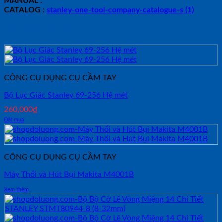
MANUAL :
CATALOG :
stanley-one-tool-company-catalogue-s (1)
Sản phẩm tương tự
CÔNG CỤ DỤNG CỤ CẦM TAY
Bộ Lục Giác Stanley 69-256 Hệ mét
260,000
₫
Đặt mua
CÔNG CỤ DỤNG CỤ CẦM TAY
Máy Thổi và Hút Bụi Makita M4001B
Xem thêm