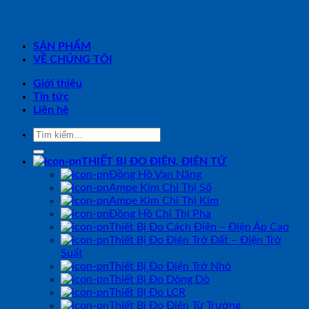
SẢN PHẨM
VỀ CHÚNG TÔI
Giới thiệu
Tin tức
Liên hệ
Tìm
kiếm:
THIẾT BỊ ĐO ĐIỆN, ĐIỆN TỬ
Đồng Hồ Vạn Năng
Ampe Kìm Chỉ Thị Số
Ampe Kìm Chỉ Thị Kim
Đồng Hồ Chỉ Thị Pha
Thiết Bị Đo Cách Điện – Điện Áp Cao
Thiết Bị Đo Điện Trở Đất – Điện Trở
Suất
Thiết Bị Đo Điện Trở Nhỏ
Thiết Bị Đo Dòng Dò
Thiết Bị Đo LCR
Thiết Bị Đo Điện Từ Trường