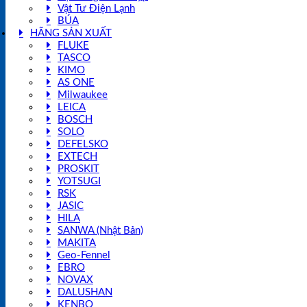
Vật Tư Điện Lạnh
BÚA
HÃNG SẢN XUẤT
FLUKE
TASCO
KIMO
AS ONE
Milwaukee
LEICA
BOSCH
SOLO
DEFELSKO
EXTECH
PROSKIT
YOTSUGI
RSK
JASIC
HILA
SANWA (Nhật Bản)
MAKITA
Geo-Fennel
EBRO
NOVAX
DALUSHAN
KENBO