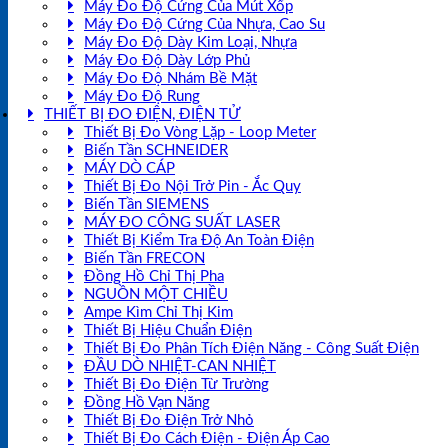
Máy Đo Độ Cứng Của Mút Xốp
Máy Đo Độ Cứng Của Nhựa, Cao Su
Máy Đo Độ Dày Kim Loại, Nhựa
Máy Đo Độ Dày Lớp Phủ
Máy Đo Độ Nhám Bề Mặt
Máy Đo Độ Rung
THIẾT BỊ ĐO ĐIỆN, ĐIỆN TỬ
Thiết Bị Đo Vòng Lặp - Loop Meter
Biến Tần SCHNEIDER
MÁY DÒ CÁP
Thiết Bị Đo Nội Trở Pin - Ắc Quy
Biến Tần SIEMENS
MÁY ĐO CÔNG SUẤT LASER
Thiết Bị Kiểm Tra Độ An Toàn Điện
Biến Tần FRECON
Đồng Hồ Chỉ Thị Pha
NGUỒN MỘT CHIỀU
Ampe Kìm Chỉ Thị Kim
Thiết Bị Hiệu Chuẩn Điện
Thiết Bị Đo Phân Tích Điện Năng - Công Suất Điện
ĐẦU DÒ NHIỆT-CAN NHIỆT
Thiết Bị Đo Điện Từ Trường
Đồng Hồ Vạn Năng
Thiết Bị Đo Điện Trở Nhỏ
Thiết Bị Đo Cách Điện - Điện Áp Cao