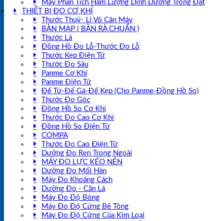
Máy Phân Tích Hàm Lượng Dinh Dưỡng Trong Đất
THIẾT BỊ ĐO CƠ KHÍ
Thước Thuỷ- Li Vô Cân Máy
BÀN MAP ( BÀN RÀ CHUẨN )
Thước Lá
Đồng Hồ Đo Lỗ-Thước Đo Lỗ
Thước Kẹp Điện Tử
Thước Đo Sâu
Panme Cơ Khí
Panme Điện Tử
Đế Từ-Đế Gá-Đế Kẹp (Cho Panme-Đồng Hồ So)
Thước Đo Góc
Đồng Hồ So Cơ Khí
Thước Đo Cao Cơ Khí
Đồng Hồ So Điện Tử
COMPA
Thước Đo Cao Điện Tử
Dưỡng Đo Ren Trong Ngoài
MÁY ĐO LỰC KÉO NÉN
Dưỡng Đo Mối Hàn
Máy Đo Khoảng Cách
Dưỡng Đo - Căn Lá
Máy Đo Độ Bóng
Máy Đo Độ Cứng Bê Tông
Máy Đo Độ Cứng Của Kim Loại