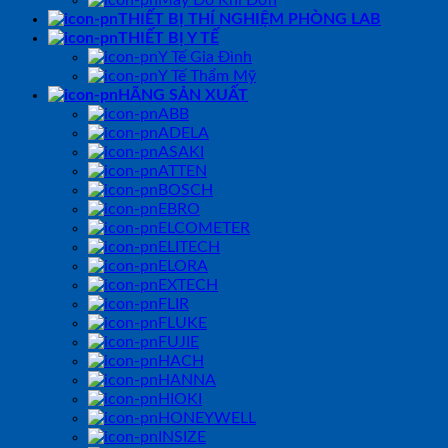
THIẾT BỊ THÍ NGHIỆM PHÒNG LAB
THIẾT BỊ Y TẾ
Y Tế Gia Đình
Y Tế Thẩm Mỹ
HÃNG SẢN XUẤT
ABB
ADELA
ASAKI
ATTEN
BOSCH
EBRO
ELCOMETER
ELITECH
ELORA
EXTECH
FLIR
FLUKE
FUJIE
HACH
HANNA
HIOKI
HONEYWELL
INSIZE