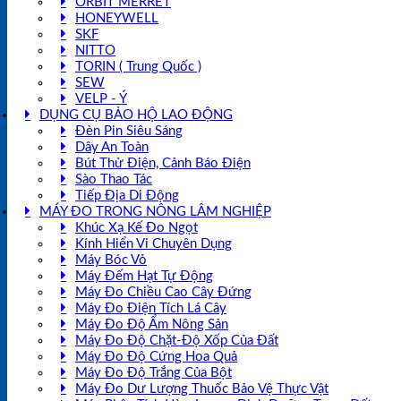
ORBIT MERRET
HONEYWELL
SKF
NITTO
TORIN ( Trung Quốc )
SEW
VELP - Ý
DỤNG CỤ BẢO HỘ LAO ĐỘNG
Đèn Pin Siêu Sáng
Dây An Toàn
Bút Thử Điện, Cảnh Báo Điện
Sào Thao Tác
Tiếp Địa Di Động
MÁY ĐO TRONG NÔNG LÂM NGHIỆP
Khúc Xạ Kế Đo Ngọt
Kính Hiển Vi Chuyên Dụng
Máy Bóc Vỏ
Máy Đếm Hạt Tự Động
Máy Đo Chiều Cao Cây Đứng
Máy Đo Điện Tích Lá Cây
Máy Đo Độ Ẩm Nông Sản
Máy Đo Độ Chặt-Độ Xốp Của Đất
Máy Đo Độ Cứng Hoa Quả
Máy Đo Độ Trắng Của Bột
Máy Đo Dư Lượng Thuốc Bảo Vệ Thực Vật