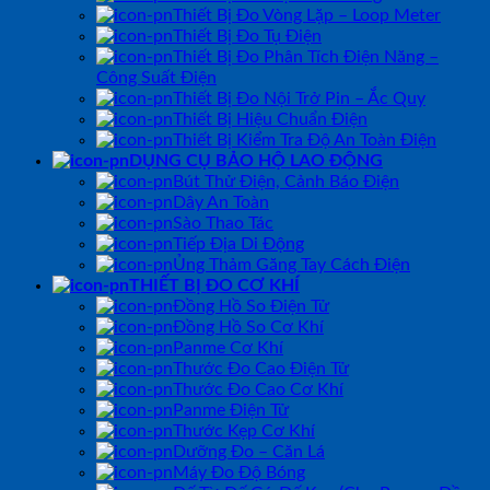
Thiết Bị Đo Vòng Lặp – Loop Meter
Thiết Bị Đo Tụ Điện
Thiết Bị Đo Phân Tích Điện Năng –
Công Suất Điện
Thiết Bị Đo Nội Trở Pin – Ắc Quy
Thiết Bị Hiệu Chuẩn Điện
Thiết Bị Kiểm Tra Độ An Toàn Điện
DỤNG CỤ BẢO HỘ LAO ĐỘNG
Bút Thử Điện, Cảnh Báo Điện
Dây An Toàn
Sào Thao Tác
Tiếp Địa Di Động
Ủng Thảm Găng Tay Cách Điện
THIẾT BỊ ĐO CƠ KHÍ
Đồng Hồ So Điện Tử
Đồng Hồ So Cơ Khí
Panme Cơ Khí
Thước Đo Cao Điện Tử
Thước Đo Cao Cơ Khí
Panme Điện Tử
Thước Kẹp Cơ Khí
Dưỡng Đo – Căn Lá
Máy Đo Độ Bóng