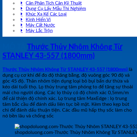
Cân Phân Tích Cân Kỹ Thuật
Dụng Cụ Lấy Mẫu Thí Nghiệm
Khúc Xạ Kế Các Loại
Kính Hiển Vi
Máy Cất Nước
Máy Lắc Trộn
MÔ TẢ
Thước Thủy Nhôm Không Từ
STANLEY 43-557 (1800mm)
Thước Thủy Nhôm Không Từ STANLEY 43-557 (1800mm)
là
dụng cụ cơ khí để đo độ thăng bằng, độ vuông góc 90 độ và
góc 45 độ. Thân nhôm tiện dụng loại bỏ bụi bẩn dư thừa và
kéo dài tuổi thọ. Lọ thủy trung tâm phóng to để tăng sự thoải
mái cho người dùng. Các lọ thủy có độ chính xác 0,5mm/m
để cải thiện độ chính xác. Lọ trung tâm MaxEdge : lọ trung
tâm bắc cầu để đánh dấu liên tục bề mặt. Kèm theo kẹp bút
chì để đánh dấu thuận tiện. Các đầu mũ hấp thụ sốc làm cho
nó bền lâu và chống sốc
shopdoluong.com-Thước Thủy Nhôm Không Từ STANLEY