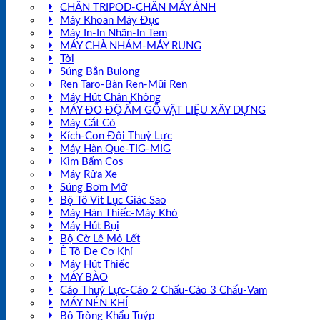
CHÂN TRIPOD-CHÂN MÁY ẢNH
Máy Khoan Máy Đục
Máy In-In Nhãn-In Tem
MÁY CHÀ NHÁM-MÁY RUNG
Tời
Súng Bắn Bulong
Ren Taro-Bàn Ren-Mũi Ren
Máy Hút Chân Không
MÁY ĐO ĐỘ ẨM GỖ VẬT LIỆU XÂY DỰNG
Máy Cắt Cỏ
Kích-Con Đội Thuỷ Lực
Máy Hàn Que-TIG-MIG
Kìm Bấm Cos
Máy Rửa Xe
Súng Bơm Mỡ
Bộ Tô Vít Lục Giác Sao
Máy Hàn Thiếc-Máy Khò
Máy Hút Bụi
Bộ Cờ Lê Mỏ Lết
Ê Tô Đe Cơ Khí
Máy Hút Thiếc
MÁY BÀO
Cảo Thuỷ Lực-Cảo 2 Chấu-Cảo 3 Chấu-Vam
MÁY NÉN KHÍ
Bộ Tròng Khẩu Tuýp