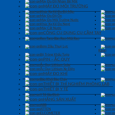
Máy Đo Độ Nhám Bề Mặt
MÁY ĐO MÔI TRƯỜNG
Khúc Xạ Kế Đo Độ Mặn
Máy Đo Độ Ồn
Máy Đo Môi Trường Nước
Khúc Xạ Kế Đo Ngọt
Máy Cất Nước
CÔNG CỤ DỤNG CỤ CẦM TAY
Ren Taro-Bàn Ren-Mũi Ren
Bơm Dầu Thuỷ Lực
Răng)
Bộ Tròng Khẩu Tuýp
PIN – ẮC QUY
Ắc Quy Lithium Solar
Ắc Quy Lithium Xe Điện
MÁY ĐO KHÍ
Báo Khói Báo Cháy
THIẾT BỊ THÍ NGHIỆM PHÒNG LAB
THIẾT BỊ Y TẾ
Y Tế Gia Đình
HÃNG SẢN XUẤT
ABB
ATTEN
ELCOMETER