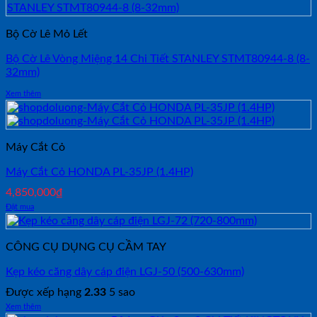
Bộ Cờ Lê Mỏ Lết
Bộ Cờ Lê Vòng Miệng 14 Chi Tiết STANLEY STMT80944-8 (8-
32mm)
Xem thêm
Máy Cắt Cỏ
Máy Cắt Cỏ HONDA PL-35JP (1.4HP)
4,850,000
₫
Đặt mua
CÔNG CỤ DỤNG CỤ CẦM TAY
Kẹp kéo căng dây cáp điện LGJ-50 (500-630mm)
Được xếp hạng
2.33
5 sao
Xem thêm