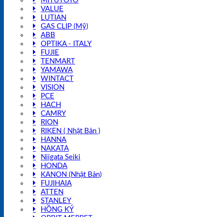
MITUTOYO
VALUE
LUTIAN
GAS CLIP (Mỹ)
ABB
OPTIKA - ITALY
FUJIE
TENMART
YAMAWA
WINTACT
VISION
PCE
HACH
CAMRY
RION
RIKEN ( Nhật Bản )
HANNA
NAKATA
Niigata Seiki
HONDA
KANON (Nhật Bản)
FUJIHAIA
ATTEN
STANLEY
HỒNG KÝ