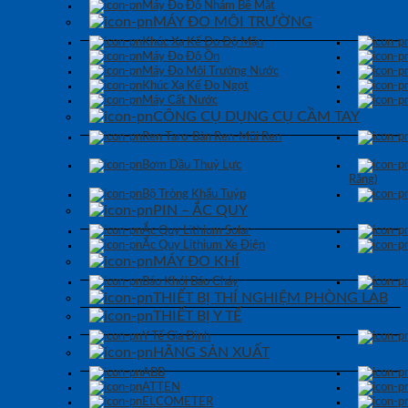
Máy Đo Độ Nhám Bề Mặt
MÁY ĐO MÔI TRƯỜNG
Khúc Xạ Kế Đo Độ Mặn
Máy Đo Độ Ồn
Máy Đo Môi Trường Nước
Khúc Xạ Kế Đo Ngọt
Máy Cất Nước
CÔNG CỤ DỤNG CỤ CẦM TAY
Ren Taro-Bàn Ren-Mũi Ren
Bơm Dầu Thuỷ Lực
Răng)
Bộ Tròng Khẩu Tuýp
PIN – ẮC QUY
Ắc Quy Lithium Solar
Ắc Quy Lithium Xe Điện
MÁY ĐO KHÍ
Báo Khói Báo Cháy
THIẾT BỊ THÍ NGHIỆM PHÒNG LAB
THIẾT BỊ Y TẾ
Y Tế Gia Đình
HÃNG SẢN XUẤT
ABB
ATTEN
ELCOMETER