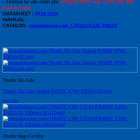
– Hotline tư vấn miễn phí:
093456.8996 hoặc 0393.090.307
(Call or Zalo).
DATASHEET :
4918-XXX
MANUAL :
CATALOG :
shopdoluong.com_CATALOGUE INSIZE
Sản phẩm tương tự
Thước Đo Góc
Thước Đo Góc Vuông INSIZE 4796-50(50×30 mm)
Xem thêm
Thước Kẹp Cơ Khí