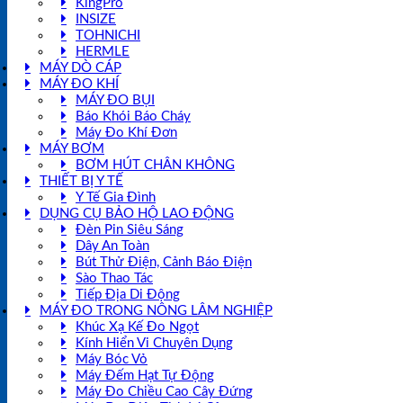
KingPro
INSIZE
TOHNICHI
HERMLE
MÁY DÒ CÁP
MÁY ĐO KHÍ
MÁY ĐO BỤI
Báo Khói Báo Cháy
Máy Đo Khí Đơn
MÁY BƠM
BƠM HÚT CHÂN KHÔNG
THIẾT BỊ Y TẾ
Y Tế Gia Đình
DỤNG CỤ BẢO HỘ LAO ĐỘNG
Đèn Pin Siêu Sáng
Dây An Toàn
Bút Thử Điện, Cảnh Báo Điện
Sào Thao Tác
Tiếp Địa Di Động
MÁY ĐO TRONG NÔNG LÂM NGHIỆP
Khúc Xạ Kế Đo Ngọt
Kính Hiển Vi Chuyên Dụng
Máy Bóc Vỏ
Máy Đếm Hạt Tự Động
Máy Đo Chiều Cao Cây Đứng