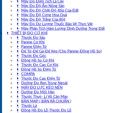
Máy Đo Điện Tích Lá Cây
Máy Đo Độ Ẩm Nông Sản
Máy Đo Độ Chặt-Độ Xốp Của Đất
Máy Đo Độ Cứng Hoa Quả
Máy Đo Độ Trắng Của Bột
Máy Đo Dư Lượng Thuốc Bảo Vệ Thực Vật
Máy Phân Tích Hàm Lượng Dinh Dưỡng Trong Đất
THIẾT BỊ ĐO CƠ KHÍ
Thước Đo Sâu
Panme Cơ Khí
Panme Điện Tử
Đế Từ-Đế Gá-Đế Kẹp (Cho Panme-Đồng Hồ So)
Thước Đo Góc
Đồng Hồ So Cơ Khí
Thước Đo Cao Cơ Khí
Đồng Hồ So Điện Tử
COMPA
Thước Đo Cao Điện Tử
Dưỡng Đo Ren Trong Ngoài
MÁY ĐO LỰC KÉO NÉN
Dưỡng Đo Mối Hàn
Thước Thuỷ- Li Vô Cân Máy
BÀN MAP ( BÀN RÀ CHUẨN )
Thước Lá
Đồng Hồ Đo Lỗ-Thước Đo Lỗ