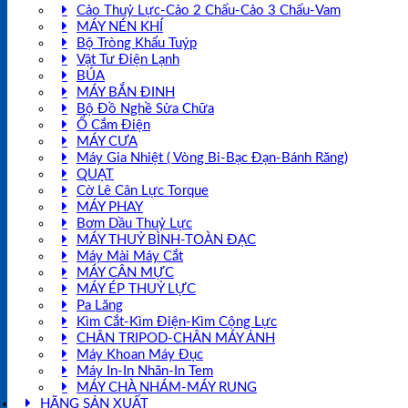
Cảo Thuỷ Lực-Cảo 2 Chấu-Cảo 3 Chấu-Vam
MÁY NÉN KHÍ
Bộ Tròng Khẩu Tuýp
Vật Tư Điện Lạnh
BÚA
MÁY BẮN ĐINH
Bộ Đồ Nghề Sửa Chữa
Ổ Cắm Điện
MÁY CƯA
Máy Gia Nhiệt ( Vòng Bi-Bạc Đạn-Bánh Răng)
QUẠT
Cờ Lê Cân Lực Torque
MÁY PHAY
Bơm Dầu Thuỷ Lực
MÁY THUỶ BÌNH-TOÀN ĐẠC
Máy Mài Máy Cắt
MÁY CÂN MỰC
MÁY ÉP THUỶ LỰC
Pa Lăng
Kìm Cắt-Kìm Điện-Kìm Cộng Lực
CHÂN TRIPOD-CHÂN MÁY ẢNH
Máy Khoan Máy Đục
Máy In-In Nhãn-In Tem
MÁY CHÀ NHÁM-MÁY RUNG
HÃNG SẢN XUẤT