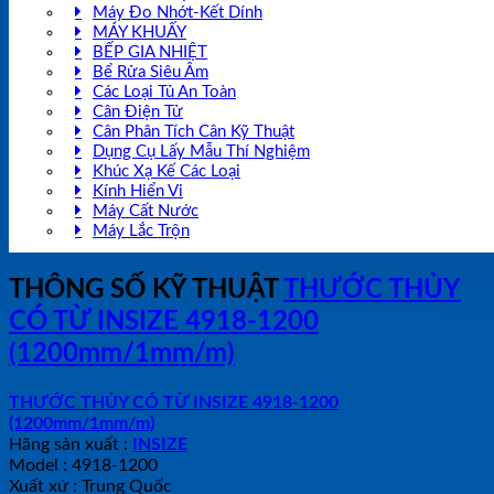
Máy Đo Nhớt-Kết Dính
MÁY KHUẤY
BẾP GIA NHIỆT
Bể Rửa Siêu Âm
Các Loại Tủ An Toàn
Cân Điện Tử
Cân Phân Tích Cân Kỹ Thuật
Dụng Cụ Lấy Mẫu Thí Nghiệm
Khúc Xạ Kế Các Loại
Kính Hiển Vi
Máy Cất Nước
Máy Lắc Trộn
THÔNG SỐ KỸ THUẬT
THƯỚC THỦY
CÓ TỪ INSIZE 4918-1200
(1200mm/1mm/m)
THƯỚC THỦY CÓ TỪ INSIZE 4918-1200
(1200mm/1mm/m)
Hãng sản xuất :
INSIZE
Model : 4918-1200
Xuất xứ : Trung Quốc