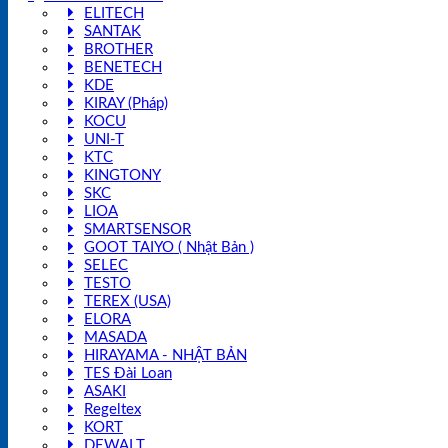
ELITECH
SANTAK
BROTHER
BENETECH
KDE
KIRAY (Pháp)
KOCU
UNI-T
KTC
KINGTONY
SKC
LIOA
SMARTSENSOR
GOOT TAIYO ( Nhật Bản )
SELEC
TESTO
TEREX (USA)
ELORA
MASADA
HIRAYAMA - NHẬT BẢN
TES Đài Loan
ASAKI
Regeltex
KORT
DEWALT