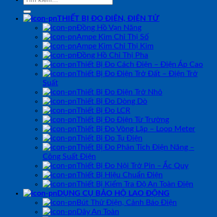
kiếm:
THIẾT BỊ ĐO ĐIỆN, ĐIỆN TỬ
Đồng Hồ Vạn Năng
Ampe Kìm Chỉ Thị Số
Ampe Kìm Chỉ Thị Kim
Đồng Hồ Chỉ Thị Pha
Thiết Bị Đo Cách Điện – Điện Áp Cao
Thiết Bị Đo Điện Trở Đất – Điện Trở
Suất
Thiết Bị Đo Điện Trở Nhỏ
Thiết Bị Đo Dòng Dò
Thiết Bị Đo LCR
Thiết Bị Đo Điện Từ Trường
Thiết Bị Đo Vòng Lặp – Loop Meter
Thiết Bị Đo Tụ Điện
Thiết Bị Đo Phân Tích Điện Năng –
Công Suất Điện
Thiết Bị Đo Nội Trở Pin – Ắc Quy
Thiết Bị Hiệu Chuẩn Điện
Thiết Bị Kiểm Tra Độ An Toàn Điện
DỤNG CỤ BẢO HỘ LAO ĐỘNG
Bút Thử Điện, Cảnh Báo Điện
Dây An Toàn