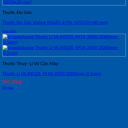
Thước Đo Góc
Thước Đo Góc Vuông INSIZE 4796-125(125×80 mm)
Xem thêm
Thước Thuỷ- Li Vô Cân Máy
Thước Li Vô INSIZE 4914-2000 (2000mm-0.5mm)
985,000
₫
Đặt mua
NHẬN TƯ VẤN NHANH TỪ SHOP ĐO
LƯỜNG