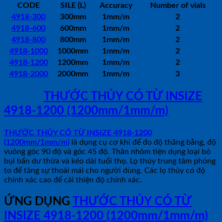
CODE
SILE (L)
Accuracy
Number of vials
4918-300
300mm
1mm/m
2
4918-600
600mm
1mm/m
2
4918-800
800mm
1mm/m
2
4918-1000
1000mm
1mm/m
2
4918-1200
1200mm
1mm/m
2
4918-2000
2000mm
1mm/m
3
MÔ TẢ
THƯỚC THỦY CÓ TỪ INSIZE
4918-1200 (1200mm/1mm/m)
THƯỚC THỦY CÓ TỪ INSIZE 4918-1200
(1200mm/1mm/m)
là dụng cụ cơ khí để đo độ thăng bằng, độ
vuông góc 90 độ và góc 45 độ. Thân nhôm tiện dụng loại bỏ
bụi bẩn dư thừa và kéo dài tuổi thọ. Lọ thủy trung tâm phóng
to để tăng sự thoải mái cho người dùng. Các lọ thủy có độ
chính xác cao để cải thiện độ chính xác.
ỨNG DỤNG
THƯỚC THỦY CÓ TỪ
INSIZE 4918-1200 (1200mm/1mm/m)