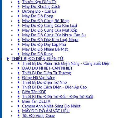
Thước Kẹp Điện Tử
Máy Đo Khoảng Cách
Dưỡng Đo - Căn Lá
Máy Đo Độ Bóng
Máy Đo Độ Cứng Bê Tông
Máy Đo Độ Cứng Của Kim Loại
Máy Đo Độ Cứng Của Mút Xốp
Máy Đo Độ Cứng Của Nhựa, Cao Su
Máy Đo Độ Dày Kim Loại, Nhựa
Máy Đo Độ Dày Lớp Phủ
Máy Đo Độ Nhám Bề Mặt
Máy Đo Độ Rung
THIẾT BỊ ĐO ĐIỆN, ĐIỆN TỬ
Thiết Bị Đo Phân Tích Điện Năng - Công Suất Điện
ĐẦU DÒ NHIỆT-CAN NHIỆT
Thiết Bị Đo Điện Từ Trường
Đồng Hồ Vạn Năng
Thiết Bị Đo Điện Trở Nhỏ
Thiết Bị Đo Cách Điện - Điện Áp Cao
Biến Tần KDE
Thiết Bị Đo Điện Trở Đất - Điện Trở Suất
Biến Tần DELTA
Camera Ảnh Nhiệt-Súng Đo Nhiệt
MÁY ĐO ĐỘ ẨM VẬT LIỆU
Tốc Độ Vòng Quay