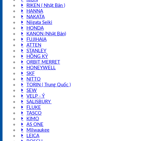
RIKEN ( Nhật Bản )
HANNA
NAKATA
Niigata Seiki
HONDA
KANON (Nhật Bản)
FUJIHAIA
ATTEN
STANLEY
HỒNG KÝ
ORBIT MERRET
HONEYWELL
SKF
NITTO
TORIN ( Trung Quốc )
SEW
VELP - Ý
SALISBURY
FLUKE
TASCO
KIMO
AS ONE
Milwaukee
LEICA