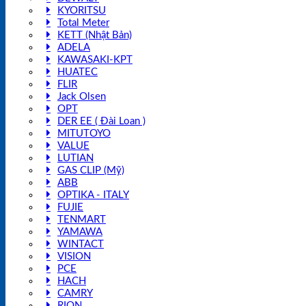
KYORITSU
Total Meter
KETT (Nhật Bản)
ADELA
KAWASAKI-KPT
HUATEC
FLIR
Jack Olsen
OPT
DER EE ( Đài Loan )
MITUTOYO
VALUE
LUTIAN
GAS CLIP (Mỹ)
ABB
OPTIKA - ITALY
FUJIE
TENMART
YAMAWA
WINTACT
VISION
PCE
HACH
CAMRY
RION