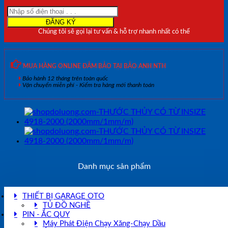
1200
(1200mm/1mm/m)
số
Chúng tôi sẽ gọi lại tư vấn & hỗ trợ nhanh nhất có thể
lượng
MUA HÀNG ONLINE ĐẢM BẢO TẠI BẢO ANH NTH
Bảo hành 12 tháng trên toàn quốc
Vận chuyển miễn phí - Kiểm tra hàng mới thanh toán
Danh mục sản phẩm
THIẾT BỊ GARAGE OTO
TỦ ĐỒ NGHỀ
PIN - ẮC QUY
Máy Phát Điện Chạy Xăng-Chạy Dầu