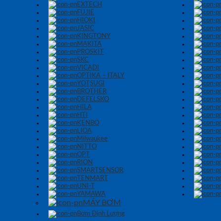
EXTECH
FUJIE
HIOKI
JASIC
KINGTONY
MAKITA
PROSKIT
SKC
VICADI
OPTIKA – ITALY
YOTSUGI
BROTHER
DEFELSKO
HILA
HTI
KENBO
LIOA
Milwaukee
NITTO
OPT
RION
SMARTSENSOR
TENMART
UNI-T
YAMAWA
MÁY BƠM
Bơm Định Lượng