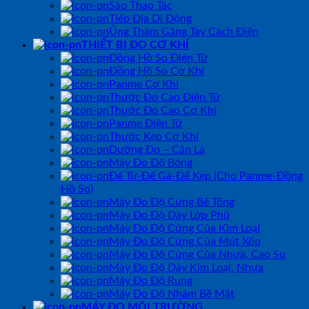
Sào Thao Tác
Tiếp Địa Di Động
Ủng Thảm Găng Tay Cách Điện
THIẾT BỊ ĐO CƠ KHÍ
Đồng Hồ So Điện Tử
Đồng Hồ So Cơ Khí
Panme Cơ Khí
Thước Đo Cao Điện Tử
Thước Đo Cao Cơ Khí
Panme Điện Tử
Thước Kẹp Cơ Khí
Dưỡng Đo – Căn Lá
Máy Đo Độ Bóng
Đế Từ-Đế Gá-Đế Kẹp (Cho Panme-Đồng
Hồ So)
Máy Đo Độ Cứng Bê Tông
Máy Đo Độ Dày Lớp Phủ
Máy Đo Độ Cứng Của Kim Loại
Máy Đo Độ Cứng Của Mút Xốp
Máy Đo Độ Cứng Của Nhựa, Cao Su
Máy Đo Độ Dày Kim Loại, Nhựa
Máy Đo Độ Rung
Máy Đo Độ Nhám Bề Mặt
MÁY ĐO MÔI TRƯỜNG