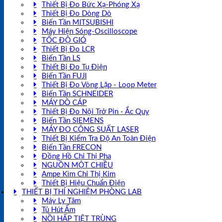
Thiết Bị Đo Bức Xạ-Phóng Xạ
Thiết Bị Đo Dòng Dò
Biến Tần MITSUBISHI
Máy Hiện Sóng-Oscilloscope
TỐC ĐỘ GIÓ
Thiết Bị Đo LCR
Biến Tần LS
Thiết Bị Đo Tụ Điện
Biến Tần FUJI
Thiết Bị Đo Vòng Lặp - Loop Meter
Biến Tần SCHNEIDER
MÁY DÒ CÁP
Thiết Bị Đo Nội Trở Pin - Ắc Quy
Biến Tần SIEMENS
MÁY ĐO CÔNG SUẤT LASER
Thiết Bị Kiểm Tra Độ An Toàn Điện
Biến Tần FRECON
Đồng Hồ Chỉ Thị Pha
NGUỒN MỘT CHIỀU
Ampe Kìm Chỉ Thị Kim
Thiết Bị Hiệu Chuẩn Điện
THIẾT BỊ THÍ NGHIỆM PHÒNG LAB
Máy Ly Tâm
Tủ Hút Ẩm
NỒI HẤP TIỆT TRÙNG