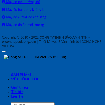
Máy đo môi trường khí
Máy đo bụi trong không khí
Máy đo cường độ ánh sáng
Máy đo độ ồn môi trường
Copyright © 2010 - 2022
CÔNG TY TNHH BẢO ANH NTH -
www.shopdoluong.com
| Thiết kế web & Vận hành bởi CÔNG NGHỆ
VIỆT JSC
SẢN PHẨM
VỀ CHÚNG TÔI
Giới thiệu
Tin tức
Liên hệ
Tìm