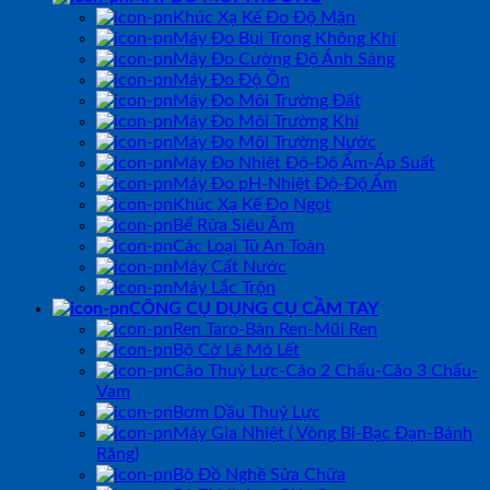
Khúc Xạ Kế Đo Độ Mặn
Máy Đo Bụi Trong Không Khí
Máy Đo Cường Độ Ánh Sáng
Máy Đo Độ Ồn
Máy Đo Môi Trường Đất
Máy Đo Môi Trường Khí
Máy Đo Môi Trường Nước
Máy Đo Nhiệt Độ-Độ Ẩm-Áp Suất
Máy Đo pH-Nhiệt Độ-Độ Ẩm
Khúc Xạ Kế Đo Ngọt
Bể Rửa Siêu Âm
Các Loại Tủ An Toàn
Máy Cất Nước
Máy Lắc Trộn
CÔNG CỤ DỤNG CỤ CẦM TAY
Ren Taro-Bàn Ren-Mũi Ren
Bộ Cờ Lê Mỏ Lết
Cảo Thuỷ Lực-Cảo 2 Chấu-Cảo 3 Chấu-
Vam
Bơm Dầu Thuỷ Lực
Máy Gia Nhiệt ( Vòng Bi-Bạc Đạn-Bánh
Răng)
Bộ Đồ Nghề Sửa Chữa