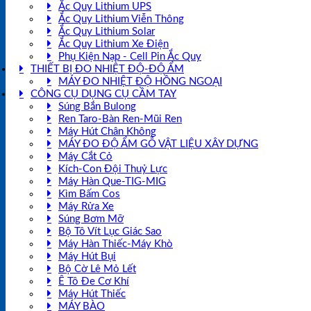
Ắc Quy Lithium UPS
Ắc Quy Lithium Viễn Thông
Ắc Quy Lithium Solar
Ắc Quy Lithium Xe Điện
Phụ Kiện Nạp - Cell Pin Ắc Quy
THIẾT BỊ ĐO NHIỆT ĐỘ-ĐỘ ẨM
MÁY ĐO NHIỆT ĐỘ HỒNG NGOẠI
CÔNG CỤ DỤNG CỤ CẦM TAY
Súng Bắn Bulong
Ren Taro-Bàn Ren-Mũi Ren
Máy Hút Chân Không
MÁY ĐO ĐỘ ẨM GỖ VẬT LIỆU XÂY DỰNG
Máy Cắt Cỏ
Kích-Con Đội Thuỷ Lực
Máy Hàn Que-TIG-MIG
Kìm Bấm Cos
Máy Rửa Xe
Súng Bơm Mỡ
Bộ Tô Vít Lục Giác Sao
Máy Hàn Thiếc-Máy Khò
Máy Hút Bụi
Bộ Cờ Lê Mỏ Lết
Ê Tô Đe Cơ Khí
Máy Hút Thiếc
MÁY BÀO