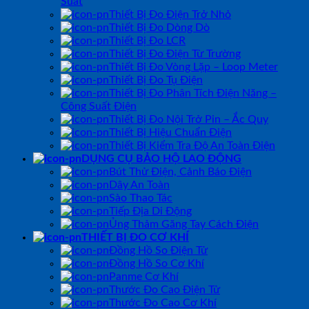
Suất
Thiết Bị Đo Điện Trở Nhỏ
Thiết Bị Đo Dòng Dò
Thiết Bị Đo LCR
Thiết Bị Đo Điện Từ Trường
Thiết Bị Đo Vòng Lặp – Loop Meter
Thiết Bị Đo Tụ Điện
Thiết Bị Đo Phân Tích Điện Năng –
Công Suất Điện
Thiết Bị Đo Nội Trở Pin – Ắc Quy
Thiết Bị Hiệu Chuẩn Điện
Thiết Bị Kiểm Tra Độ An Toàn Điện
DỤNG CỤ BẢO HỘ LAO ĐỘNG
Bút Thử Điện, Cảnh Báo Điện
Dây An Toàn
Sào Thao Tác
Tiếp Địa Di Động
Ủng Thảm Găng Tay Cách Điện
THIẾT BỊ ĐO CƠ KHÍ
Đồng Hồ So Điện Tử
Đồng Hồ So Cơ Khí
Panme Cơ Khí
Thước Đo Cao Điện Tử
Thước Đo Cao Cơ Khí