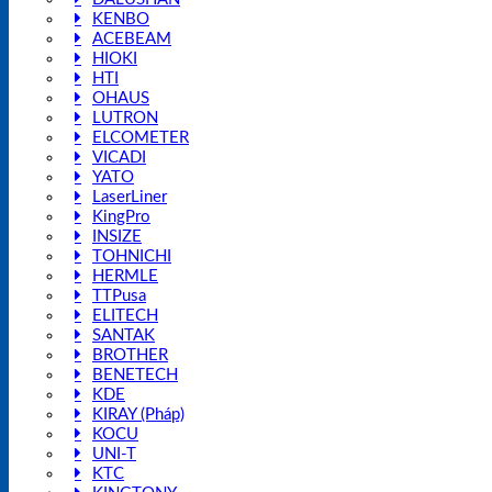
KENBO
ACEBEAM
HIOKI
HTI
OHAUS
LUTRON
ELCOMETER
VICADI
YATO
LaserLiner
KingPro
INSIZE
TOHNICHI
HERMLE
TTPusa
ELITECH
SANTAK
BROTHER
BENETECH
KDE
KIRAY (Pháp)
KOCU
UNI-T
KTC