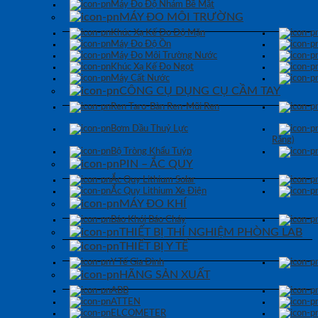
Máy Đo Độ Nhám Bề Mặt
MÁY ĐO MÔI TRƯỜNG
Khúc Xạ Kế Đo Độ Mặn
Máy Đo Độ Ồn
Máy Đo Môi Trường Nước
Khúc Xạ Kế Đo Ngọt
Máy Cất Nước
CÔNG CỤ DỤNG CỤ CẦM TAY
Ren Taro-Bàn Ren-Mũi Ren
Bơm Dầu Thuỷ Lực
Răng)
Bộ Tròng Khẩu Tuýp
PIN – ẮC QUY
Ắc Quy Lithium Solar
Ắc Quy Lithium Xe Điện
MÁY ĐO KHÍ
Báo Khói Báo Cháy
THIẾT BỊ THÍ NGHIỆM PHÒNG LAB
THIẾT BỊ Y TẾ
Y Tế Gia Đình
HÃNG SẢN XUẤT
ABB
ATTEN
ELCOMETER