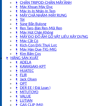
CHÂN TRIPOD-CHÂN MÁY ẢNH
Máy Khoan Máy Đục
Máy In-In Nhãn-In Tem
MÁY CHÀ NHÁM-MÁY RUNG
Tời
Súng Bắn Bulong
Ren Taro-Bàn Ren-Mũi Ren
Máy Hút Chân Không
MÁY ĐO ĐỘ ẨM GỖ VẬT LIỆU XÂY DỰNG
Máy Cắt Cỏ
Kích-Con Đội Thuỷ Lực
Máy Hàn Que-TIG-MIG
Kìm Bấm Cos
HÃNG SẢN XUẤT
ADELA
KAWASAKI-KPT
HUATEC
FLIR
Jack Olsen
OPT
DER EE ( Đài Loan )
MITUTOYO
VALUE
LUTIAN
GAS CLIP (Mỹ)