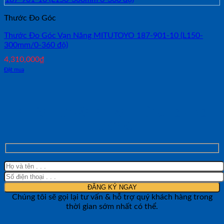
Thước Đo Góc
Thước Đo Góc Vạn Năng MITUTOYO 187-901-10 (L150-
300mm/0-360 độ)
4,310,000
₫
Đặt mua
NHẬN TƯ VẤN NHANH TỪ SHOP ĐO
LƯỜNG
Chúng tôi sẽ gọi lại tư vấn & hỗ trợ quý khách hàng trong
thời gian sớm nhất có thể.