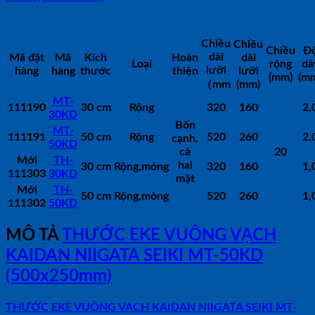
Chiều
Chiều
Chiều
Đ
dài
Mã đặt
Mã
Kích
Hoàn
dài
Loại
rộng
dà
lưỡi
hàng
hàng
thước
thiện
lưỡi
(mm)
(m
（mm
(mm)
MT-
111190
30 cm
Rộng
320
160
2,
30KD
Bốn
MT-
111191
50 cm
Rộng
520
260
2,
cạnh,
50KD
cả
20
Mới
TH-
hai
30 cm
Rộng,mỏng
320
160
1,
111303
30KD
mặt
Mới
TH-
50 cm
Rộng,mỏng
520
260
1,
111302
50KD
MÔ TẢ
THƯỚC EKE VUÔNG VẠCH
KAIDAN NIIGATA SEIKI MT-50KD
(500x250mm)
THƯỚC EKE VUÔNG VẠCH KAIDAN NIIGATA SEIKI MT-