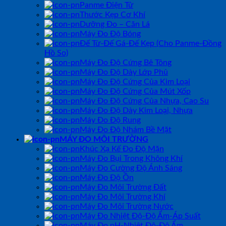
Panme Điện Tử
Thước Kẹp Cơ Khí
Dưỡng Đo – Căn Lá
Máy Đo Độ Bóng
Đế Từ-Đế Gá-Đế Kẹp (Cho Panme-Đồng
Hồ So)
Máy Đo Độ Cứng Bê Tông
Máy Đo Độ Dày Lớp Phủ
Máy Đo Độ Cứng Của Kim Loại
Máy Đo Độ Cứng Của Mút Xốp
Máy Đo Độ Cứng Của Nhựa, Cao Su
Máy Đo Độ Dày Kim Loại, Nhựa
Máy Đo Độ Rung
Máy Đo Độ Nhám Bề Mặt
MÁY ĐO MÔI TRƯỜNG
Khúc Xạ Kế Đo Độ Mặn
Máy Đo Bụi Trong Không Khí
Máy Đo Cường Độ Ánh Sáng
Máy Đo Độ Ồn
Máy Đo Môi Trường Đất
Máy Đo Môi Trường Khí
Máy Đo Môi Trường Nước
Máy Đo Nhiệt Độ-Độ Ẩm-Áp Suất
Máy Đo pH-Nhiệt Độ-Độ Ẩm