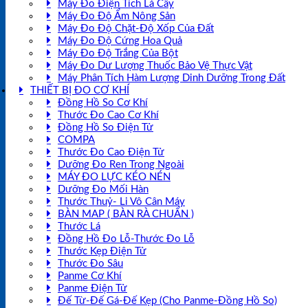
Máy Đo Điện Tích Lá Cây
Máy Đo Độ Ẩm Nông Sản
Máy Đo Độ Chặt-Độ Xốp Của Đất
Máy Đo Độ Cứng Hoa Quả
Máy Đo Độ Trắng Của Bột
Máy Đo Dư Lượng Thuốc Bảo Vệ Thực Vật
Máy Phân Tích Hàm Lượng Dinh Dưỡng Trong Đất
THIẾT BỊ ĐO CƠ KHÍ
Đồng Hồ So Cơ Khí
Thước Đo Cao Cơ Khí
Đồng Hồ So Điện Tử
COMPA
Thước Đo Cao Điện Tử
Dưỡng Đo Ren Trong Ngoài
MÁY ĐO LỰC KÉO NÉN
Dưỡng Đo Mối Hàn
Thước Thuỷ- Li Vô Cân Máy
BÀN MAP ( BÀN RÀ CHUẨN )
Thước Lá
Đồng Hồ Đo Lỗ-Thước Đo Lỗ
Thước Kẹp Điện Tử
Thước Đo Sâu
Panme Cơ Khí
Panme Điện Tử
Đế Từ-Đế Gá-Đế Kẹp (Cho Panme-Đồng Hồ So)