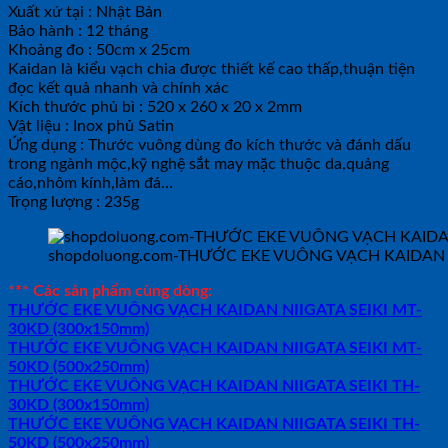
Xuất xứ tại : Nhật Bản
Bảo hành : 12 tháng
Khoảng đo : 50cm x 25cm
Kaidan là kiểu vạch chia được thiết kế cao thấp,thuận tiện
đọc kết quả nhanh và chính xác
Kích thước phủ bì : 520 x 260 x 20 x 2mm
Vật liệu : Inox phủ Satin
Ứng dụng : Thước vuông dùng đo kích thước và đánh dấu
trong ngành mộc,kỹ nghệ sắt may mặc thuộc da,quảng
cáo,nhôm kính,làm đá…
Trọng lượng : 235g
shopdoluong.com-THƯỚC EKE VUÔNG VẠCH KAIDAN N
*** Các sản phẩm cùng dòng:
THƯỚC EKE VUÔNG VẠCH KAIDAN NIIGATA SEIKI MT-
30KD (300x150mm)
THƯỚC EKE VUÔNG VẠCH KAIDAN NIIGATA SEIKI MT-
50KD (500x250mm)
THƯỚC EKE VUÔNG VẠCH KAIDAN NIIGATA SEIKI TH-
30KD (300x150mm)
THƯỚC EKE VUÔNG VẠCH KAIDAN NIIGATA SEIKI TH-
50KD (500x250mm)