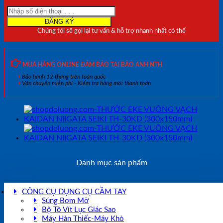
SEIKI
MT-
50KD
Chúng tôi sẽ gọi lại tư vấn & hỗ trợ nhanh nhất có thể
(500x250mm)
số
lượng
MUA HÀNG ONLINE ĐẢM BẢO TẠI BẢO ANH NTH
Bảo hành 12 tháng trên toàn quốc
Vận chuyển miễn phí - Kiểm tra hàng mới thanh toán
Danh mục sản phẩm
CÔNG CỤ DỤNG CỤ CẦM TAY
Súng Bơm Mỡ
Bộ Tô Vít Lục Giác Sao
Máy Hàn Thiếc-Máy Khò