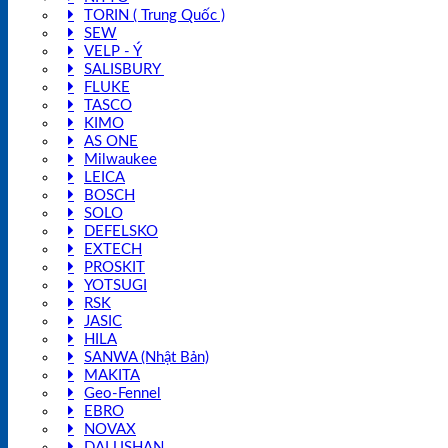
TORIN ( Trung Quốc )
SEW
VELP - Ý
SALISBURY
FLUKE
TASCO
KIMO
AS ONE
Milwaukee
LEICA
BOSCH
SOLO
DEFELSKO
EXTECH
PROSKIT
YOTSUGI
RSK
JASIC
HILA
SANWA (Nhật Bản)
MAKITA
Geo-Fennel
EBRO
NOVAX
DALUSHAN