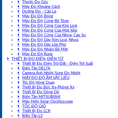
Thước Đo Góc
Máy Đo Khoảng Cách
Dưỡng Đo - Căn Lá
Máy Đo Độ Bóng
Máy Đo Độ Cứng Bê Tông
Máy Đo Độ Cứng Của Kim Loại
Máy Đo Độ Cứng Của Mút Xốp
Máy Đo Độ Cứng Của Nhựa, Cao Su
Máy Đo Độ Dày Kim Loại, Nhựa
Máy Đo Độ Dày Lớp Phủ
Máy Đo Độ Nhám Bề Mặt
Máy Đo Độ Rung
THIẾT BỊ ĐO ĐIỆN, ĐIỆN TỬ
Thiết Bị Đo Điện Trở Đất - Điện Trở Suất
Biến Tần DELTA
Camera Ảnh Nhiệt-Súng Đo Nhiệt
MÁY ĐO ĐỘ ẨM VẬT LIỆU
Tốc Độ Vòng Quay
Thiết Bị Đo Bức Xạ-Phóng Xạ
Thiết Bị Đo Dòng Dò
Biến Tần MITSUBISHI
Máy Hiện Sóng-Oscilloscope
TỐC ĐỘ GIÓ
Thiết Bị Đo LCR
Biến Tần LS