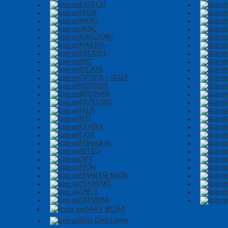
EXTECH
FUJIE
HIOKI
JASIC
KINGTONY
MAKITA
PROSKIT
SKC
VICADI
OPTIKA – ITALY
YOTSUGI
BROTHER
DEFELSKO
HILA
HTI
KENBO
LIOA
Milwaukee
NITTO
OPT
RION
SMARTSENSOR
TENMART
UNI-T
YAMAWA
MÁY BƠM
Bơm Định Lượng