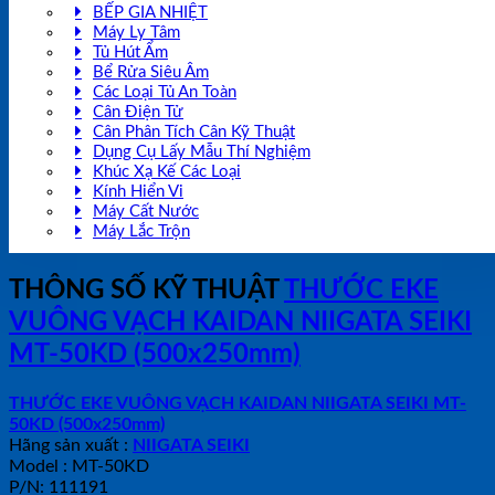
BẾP GIA NHIỆT
Máy Ly Tâm
Tủ Hút Ẩm
Bể Rửa Siêu Âm
Các Loại Tủ An Toàn
Cân Điện Tử
Cân Phân Tích Cân Kỹ Thuật
Dụng Cụ Lấy Mẫu Thí Nghiệm
Khúc Xạ Kế Các Loại
Kính Hiển Vi
Máy Cất Nước
Máy Lắc Trộn
THÔNG SỐ KỸ THUẬT
THƯỚC EKE
VUÔNG VẠCH KAIDAN NIIGATA SEIKI
MT-50KD (500x250mm)
THƯỚC EKE VUÔNG VẠCH KAIDAN NIIGATA SEIKI MT-
50KD (500x250mm)
Hãng sản xuất :
NIIGATA SEIKI
Model : MT-50KD
P/N: 111191