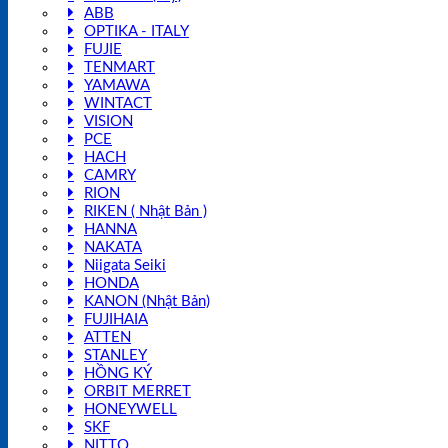
ABB
OPTIKA - ITALY
FUJIE
TENMART
YAMAWA
WINTACT
VISION
PCE
HACH
CAMRY
RION
RIKEN ( Nhật Bản )
HANNA
NAKATA
Niigata Seiki
HONDA
KANON (Nhật Bản)
FUJIHAIA
ATTEN
STANLEY
HỒNG KÝ
ORBIT MERRET
HONEYWELL
SKF
NITTO