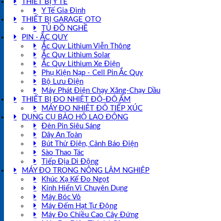
THIẾT BỊ Y TẾ
Y Tế Gia Đình
THIẾT BỊ GARAGE OTO
TỦ ĐỒ NGHỀ
PIN - ẮC QUY
Ắc Quy Lithium Viễn Thông
Ắc Quy Lithium Solar
Ắc Quy Lithium Xe Điện
Phụ Kiện Nạp - Cell Pin Ắc Quy
Bộ Lưu Điện
Máy Phát Điện Chạy Xăng-Chạy Dầu
THIẾT BỊ ĐO NHIỆT ĐỘ-ĐỘ ẨM
MÁY ĐO NHIỆT ĐỘ TIẾP XÚC
DỤNG CỤ BẢO HỘ LAO ĐỘNG
Đèn Pin Siêu Sáng
Dây An Toàn
Bút Thử Điện, Cảnh Báo Điện
Sào Thao Tác
Tiếp Địa Di Động
MÁY ĐO TRONG NÔNG LÂM NGHIỆP
Khúc Xạ Kế Đo Ngọt
Kính Hiển Vi Chuyên Dụng
Máy Bóc Vỏ
Máy Đếm Hạt Tự Động
Máy Đo Chiều Cao Cây Đứng