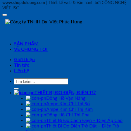
www.shopdoluong.com
| Thiết kế web & Vận hành bởi CÔNG NGHỆ
VIỆT JSC
SẢN PHẨM
VỀ CHÚNG TÔI
Giới thiệu
Tin tức
Liên hệ
Tìm
kiếm:
THIẾT BỊ ĐO ĐIỆN, ĐIỆN TỬ
Đồng Hồ Vạn Năng
Ampe Kìm Chỉ Thị Số
Ampe Kìm Chỉ Thị Kim
Đồng Hồ Chỉ Thị Pha
Thiết Bị Đo Cách Điện – Điện Áp Cao
Thiết Bị Đo Điện Trở Đất – Điện Trở