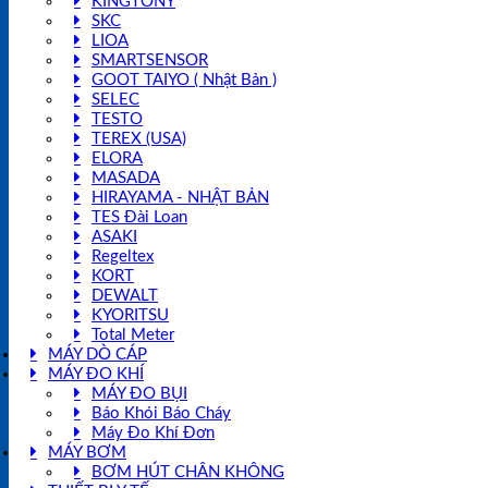
KINGTONY
SKC
LIOA
SMARTSENSOR
GOOT TAIYO ( Nhật Bản )
SELEC
TESTO
TEREX (USA)
ELORA
MASADA
HIRAYAMA - NHẬT BẢN
TES Đài Loan
ASAKI
Regeltex
KORT
DEWALT
KYORITSU
Total Meter
MÁY DÒ CÁP
MÁY ĐO KHÍ
MÁY ĐO BỤI
Báo Khói Báo Cháy
Máy Đo Khí Đơn
MÁY BƠM
BƠM HÚT CHÂN KHÔNG