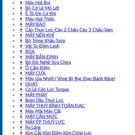
Máy Hút Bụi
Bộ Cờ Lê Mỏ Lết
Ê Tô Đe Cơ Khí
Máy Hút Thiếc
MÁY BÀO
Cảo Thuỷ Lực-Cảo 2 Chấu-Cảo 3 Chấu-Vam
MÁY NÉN KHÍ
Bộ Tròng Khẩu Tuýp
Vật Tư Điện Lạnh
BÚA
MÁY BẮN ĐINH
Bộ Đồ Nghề Sửa Chữa
Ổ Cắm Điện
MÁY CƯA
Máy Gia Nhiệt ( Vòng Bi-Bạc Đạn-Bánh Răng)
QUẠT
Cờ Lê Cân Lực Torque
MÁY PHAY
Bơm Dầu Thuỷ Lực
MÁY THUỶ BÌNH-TOÀN ĐẠC
Máy Mài Máy Cắt
MÁY CÂN MỰC
MÁY ÉP THUỶ LỰC
Pa Lăng
Kìm Cắt-Kìm Điện-Kìm Cộng Lực