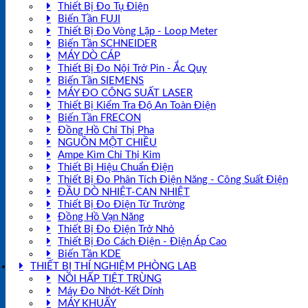
Thiết Bị Đo Tụ Điện
Biến Tần FUJI
Thiết Bị Đo Vòng Lặp - Loop Meter
Biến Tần SCHNEIDER
MÁY DÒ CÁP
Thiết Bị Đo Nội Trở Pin - Ắc Quy
Biến Tần SIEMENS
MÁY ĐO CÔNG SUẤT LASER
Thiết Bị Kiểm Tra Độ An Toàn Điện
Biến Tần FRECON
Đồng Hồ Chỉ Thị Pha
NGUỒN MỘT CHIỀU
Ampe Kìm Chỉ Thị Kim
Thiết Bị Hiệu Chuẩn Điện
Thiết Bị Đo Phân Tích Điện Năng - Công Suất Điện
ĐẦU DÒ NHIỆT-CAN NHIỆT
Thiết Bị Đo Điện Từ Trường
Đồng Hồ Vạn Năng
Thiết Bị Đo Điện Trở Nhỏ
Thiết Bị Đo Cách Điện - Điện Áp Cao
Biến Tần KDE
THIẾT BỊ THÍ NGHIỆM PHÒNG LAB
NỒI HẤP TIỆT TRÙNG
Máy Đo Nhớt-Kết Dính
MÁY KHUẤY