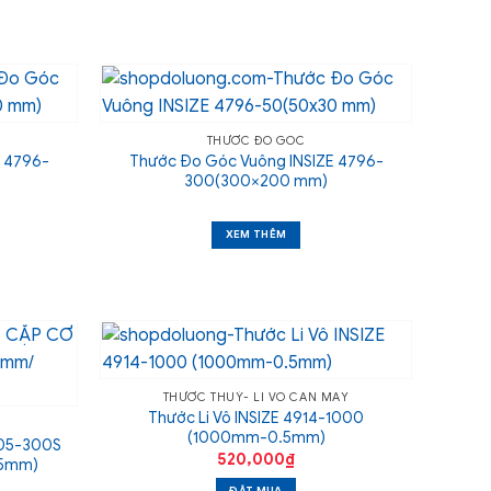
THƯỚC ĐO GÓC
 4796-
Thước Đo Góc Vuông INSIZE 4796-
300(300×200 mm)
XEM THÊM
THƯỚC THUỶ- LI VÔ CÂN MÁY
Thước Li Vô INSIZE 4914-1000
(1000mm-0.5mm)
205-300S
520,000
₫
05mm)