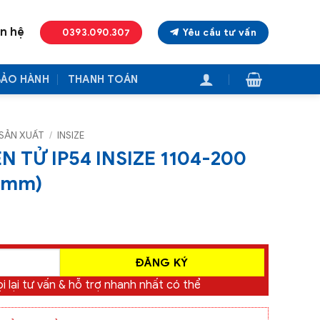
ên hệ
0393.090.307
Yêu cầu tư vấn
BẢO HÀNH
THANH TOÁN
SẢN XUẤT
/
INSIZE
 TỬ IP54 INSIZE 1104-200
1mm)
i lại tư vấn & hỗ trợ nhanh nhất có thể