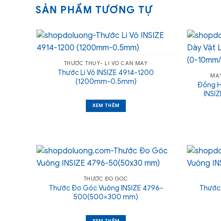
SẢN PHẨM TƯƠNG TỰ
THƯỚC THUỶ- LI VÔ CÂN MÁY
Thước Li Vô INSIZE 4914-1200
MÁY
(1200mm-0.5mm)
Đồng H
INSI
XEM THÊM
THƯỚC ĐO GÓC
Thước Đo Góc Vuông INSIZE 4796-
Thước
500(500×300 mm)