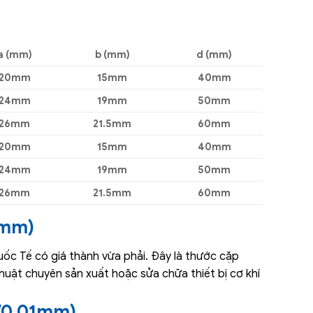
a (mm)
b (mm)
d (mm)
20mm
15mm
40mm
24mm
19mm
50mm
26mm
21.5mm
60mm
20mm
15mm
40mm
24mm
19mm
50mm
26mm
21.5mm
60mm
1mm)
c Tế có giá thành vừa phải. Đây là thước cặp
 thuật chuyên sản xuất hoặc sửa chữa thiết bị cơ khí
/0.01mm)