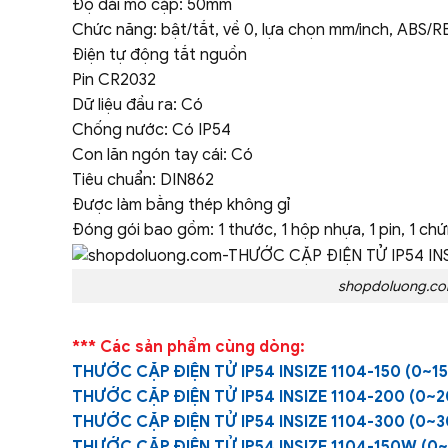
Độ dài mỏ cặp: 50mm
Chức năng: bật/tắt, về 0, lựa chọn mm/inch, ABS/R
Điện tự động tắt nguồn
Pin CR2032
Dữ liệu đầu ra: Có
Chống nước: Có IP54
Con lăn ngón tay cái: Có
Tiêu chuẩn: DIN862
Được làm bằng thép không gỉ
Đóng gói bao gồm: 1 thước, 1 hộp nhựa, 1 pin, 1 ch
shopdoluong.co
*** Các sản phẩm cùng dòng:
THƯỚC CẶP ĐIỆN TỬ IP54 INSIZE 1104-150 (0~
THƯỚC CẶP ĐIỆN TỬ IP54 INSIZE 1104-200 (0
THƯỚC CẶP ĐIỆN TỬ IP54 INSIZE 1104-300 (0
THƯỚC CẶP ĐIỆN TỬ IP54 INSIZE 1104-150W (