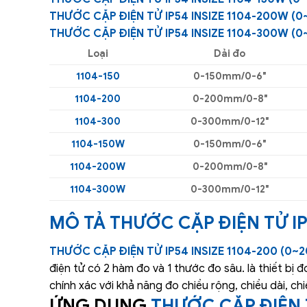
THƯỚC CẶP ĐIỆN TỬ IP54 INSIZE 1104-200W (
THƯỚC CẶP ĐIỆN TỬ IP54 INSIZE 1104-300W (
Loại
Dải đo
1104-150
0-150mm/0-6″
1104-200
0-200mm/0-8″
1104-300
0-300mm/0-12″
1104-150W
0-150mm/0-6″
1104-200W
0-200mm/0-8″
1104-300W
0-300mm/0-12″
MÔ TẢ
THƯỚC CẶP ĐIỆN TỬ IP
THƯỚC CẶP ĐIỆN TỬ IP54 INSIZE 1104-200 (0
điện tử có 2 hàm đo và 1 thước đo sâu. là thiết bị 
chính xác với khả năng đo chiều rộng, chiều dài, chi
ỨNG DỤNG
THƯỚC CẶP ĐIỆN 