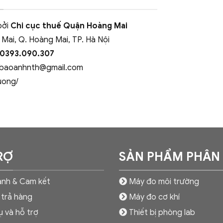
bởi
Chi cục thuế Quận Hoàng Mai
 Mai, Q. Hoàng Mai, TP. Hà Nội
 0393.090.307
baoanhnth@gmail.com
uong/
RỢ
SẢN PHẨM PHÂN
nh & Cam kết
Máy đo môi trường
 trả hàng
Máy đo cơ khí
ụ và hỗ trợ
Thiết bị phòng lab