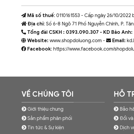
Mã số thuế
: 0110161553 - Cấp ngày 26/10/2022 
Địa chỉ
: Số 6-8 Ngõ 71 Phố Nguyễn Chính, P. Tân
Tổng đài CSKH : 0393.090.307
- KD Bảo Anh:
Website:
www.shopdoluong.com -
Email:
kd.
Facebook
: https://www.facebook.com/shopdol
VỀ CHÚNG TÔI
HỖ T
Giới thiệu chung
Bảo hà
Sản phẩm phân phối
Đổi và
Tin tức & Sự kiện
Dịch v