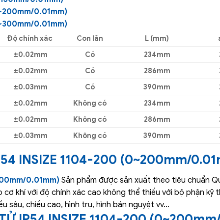
0~200mm/0.01mm)
0~300mm/0.01mm)
Độ chính xác
Con lăn
L (mm)
±0.02mm
Có
234mm
±0.02mm
Có
286mm
±0.03mm
Có
390mm
±0.02mm
Không có
234mm
±0.02mm
Không có
286mm
±0.03mm
Không có
390mm
54 INSIZE 1104-200 (0~200mm/0.0
~200mm/0.01mm)
Sản phẩm được sản xuất theo tiêu chuẩn Quố
đo cơ khí với độ chính xác cao không thể thiếu với bộ phận kỹ
ều sâu, chiều cao, hình trụ, hình bán nguyệt vv…
TỬ IP54 INSIZE 1104-200 (0~200mm