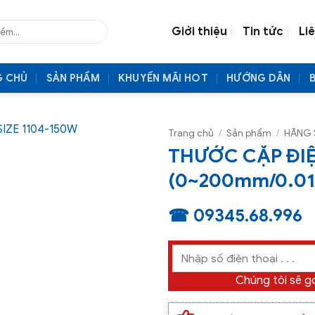
Giới thiệu
Tin tức
Li
G CHỦ
SẢN PHẨM
KHUYẾN MÃI HOT
HƯỚNG DẪN
Trang chủ
/
Sản phẩm
/
HÃNG 
THƯỚC CẶP ĐIỆN
(0~200mm/0.0
☎ 09345.68.996
Chúng tôi sẽ gọ