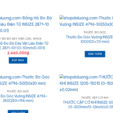
THƯỚC ĐO GÓC
Thước Đo Góc Vuông INSIZE
 ĐO ĐỘ DÀY KIM LOẠI, NHỰA
100(100×70 mm)
ồ Đo Độ Dày Vật Liệu Điện Tử
ZE 2871-101 (0-10mm/0.001)
2,460,000
₫
XEM THÊM
ĐẶT MUA
THƯỚC ĐO GÓC
 Đo Góc Vuông INSIZE 4796-
THƯỚC KẸP CƠ KHÍ
250(250×196 mm)
THƯỚC CẶP CƠ KHÍ INSIZE 1
(0-300mm/0-12inch/±0.