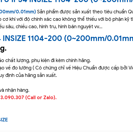
~200mm/0.01mm)
Sản phẩm được sản xuất theo tiêu chuẩn Quố
đo cơ khí với độ chính xác cao không thể thiếu với bộ phận kỹ
ều sâu, chiều cao, hình trụ, hình bán nguyệt vv…
 INSIZE 1104-200 (0~200mm/0.01m
g.
 chất lượng, phụ kiện đi kèm chính hãng.
ạo về đo lường ( Có chứng chỉ về Hiệu Chuẩn được cấp bởi V
y định của hãng sản xuất.
và nhận hàng.
.090.307 (Call or Zalo).
IZE