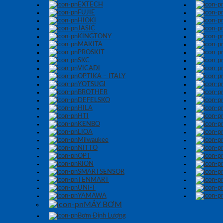
EXTECH
FUJIE
HIOKI
JASIC
KINGTONY
MAKITA
PROSKIT
SKC
VICADI
OPTIKA – ITALY
YOTSUGI
BROTHER
DEFELSKO
HILA
HTI
KENBO
LIOA
Milwaukee
NITTO
OPT
RION
SMARTSENSOR
TENMART
UNI-T
YAMAWA
MÁY BƠM
Bơm Định Lượng