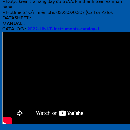
– Được kiểm tra hàng đầy đủ trước khi thanh toán và nhận
hàng.
– Hotline tư vấn miễn phí: 0393.090.307 (Call or Zalo).
DATASHEET :
MANUAL :
CATALOG :
2022-UNI-T-Instruments-catalog-1