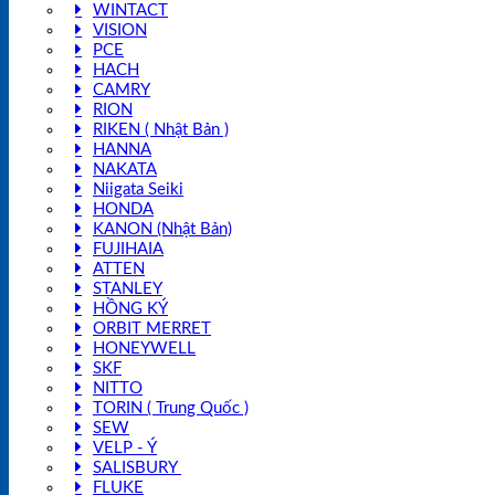
WINTACT
VISION
PCE
HACH
CAMRY
RION
RIKEN ( Nhật Bản )
HANNA
NAKATA
Niigata Seiki
HONDA
KANON (Nhật Bản)
FUJIHAIA
ATTEN
STANLEY
HỒNG KÝ
ORBIT MERRET
HONEYWELL
SKF
NITTO
TORIN ( Trung Quốc )
SEW
VELP - Ý
SALISBURY
FLUKE