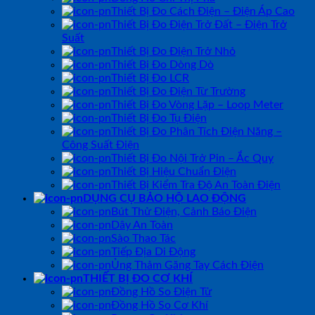
Thiết Bị Đo Cách Điện – Điện Áp Cao
Thiết Bị Đo Điện Trở Đất – Điện Trở
Suất
Thiết Bị Đo Điện Trở Nhỏ
Thiết Bị Đo Dòng Dò
Thiết Bị Đo LCR
Thiết Bị Đo Điện Từ Trường
Thiết Bị Đo Vòng Lặp – Loop Meter
Thiết Bị Đo Tụ Điện
Thiết Bị Đo Phân Tích Điện Năng –
Công Suất Điện
Thiết Bị Đo Nội Trở Pin – Ắc Quy
Thiết Bị Hiệu Chuẩn Điện
Thiết Bị Kiểm Tra Độ An Toàn Điện
DỤNG CỤ BẢO HỘ LAO ĐỘNG
Bút Thử Điện, Cảnh Báo Điện
Dây An Toàn
Sào Thao Tác
Tiếp Địa Di Động
Ủng Thảm Găng Tay Cách Điện
THIẾT BỊ ĐO CƠ KHÍ
Đồng Hồ So Điện Tử
Đồng Hồ So Cơ Khí