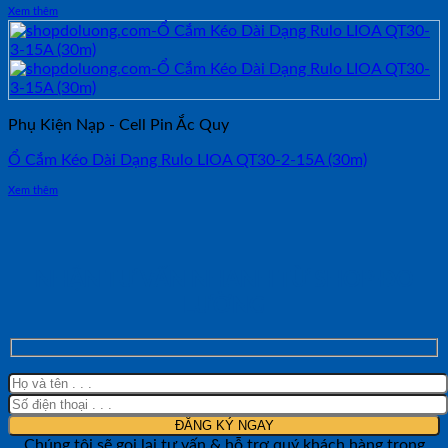
Xem thêm
Phụ Kiện Nạp - Cell Pin Ắc Quy
Ổ Cắm Kéo Dài Dạng Rulo LIOA QT30-2-15A (30m)
Xem thêm
NHẬN TƯ VẤN NHANH TỪ SHOP ĐO
LƯỜNG
Chúng tôi sẽ gọi lại tư vấn & hỗ trợ quý khách hàng trong