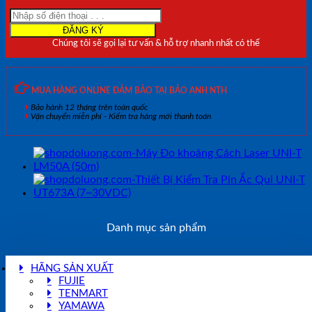
Qui
UNI-
T
Chúng tôi sẽ gọi lại tư vấn & hỗ trợ nhanh nhất có thể
UT675A
(7~30VDC-
kết
nối
MUA HÀNG ONLINE ĐẢM BẢO TẠI BẢO ANH NTH
USB-
Bảo hành 12 tháng trên toàn quốc
tích
Vận chuyển miễn phí - Kiểm tra hàng mới thanh toán
hợp
máy
in)
số
lượng
Danh mục sản phẩm
HÃNG SẢN XUẤT
FUJIE
TENMART
YAMAWA