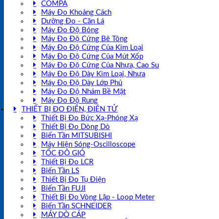
COMPA
Máy Đo Khoảng Cách
Dưỡng Đo - Căn Lá
Máy Đo Độ Bóng
Máy Đo Độ Cứng Bê Tông
Máy Đo Độ Cứng Của Kim Loại
Máy Đo Độ Cứng Của Mút Xốp
Máy Đo Độ Cứng Của Nhựa, Cao Su
Máy Đo Độ Dày Kim Loại, Nhựa
Máy Đo Độ Dày Lớp Phủ
Máy Đo Độ Nhám Bề Mặt
Máy Đo Độ Rung
THIẾT BỊ ĐO ĐIỆN, ĐIỆN TỬ
Thiết Bị Đo Bức Xạ-Phóng Xạ
Thiết Bị Đo Dòng Dò
Biến Tần MITSUBISHI
Máy Hiện Sóng-Oscilloscope
TỐC ĐỘ GIÓ
Thiết Bị Đo LCR
Biến Tần LS
Thiết Bị Đo Tụ Điện
Biến Tần FUJI
Thiết Bị Đo Vòng Lặp - Loop Meter
Biến Tần SCHNEIDER
MÁY DÒ CÁP