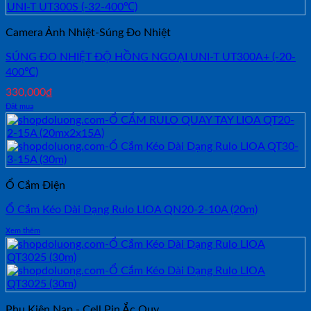
Camera Ảnh Nhiệt-Súng Đo Nhiệt
SÚNG ĐO NHIỆT ĐỘ HỒNG NGOẠI UNI-T UT300A+ (-20-
400℃)
330,000
₫
Đặt mua
Ổ Cắm Điện
Ổ Cắm Kéo Dài Dạng Rulo LIOA QN20-2-10A (20m)
Xem thêm
Phụ Kiện Nạp - Cell Pin Ắc Quy