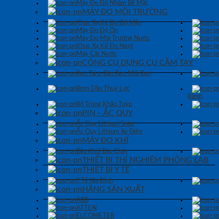
Máy Đo Độ Nhám Bề Mặt
MÁY ĐO MÔI TRƯỜNG
Khúc Xạ Kế Đo Độ Mặn
Máy Đo Độ Ồn
Máy Đo Môi Trường Nước
Khúc Xạ Kế Đo Ngọt
Máy Cất Nước
CÔNG CỤ DỤNG CỤ CẦM TAY
Ren Taro-Bàn Ren-Mũi Ren
Bơm Dầu Thuỷ Lực
Răng)
Bộ Tròng Khẩu Tuýp
PIN – ẮC QUY
Ắc Quy Lithium Solar
Ắc Quy Lithium Xe Điện
MÁY ĐO KHÍ
Báo Khói Báo Cháy
THIẾT BỊ THÍ NGHIỆM PHÒNG LAB
THIẾT BỊ Y TẾ
Y Tế Gia Đình
HÃNG SẢN XUẤT
ABB
ATTEN
ELCOMETER