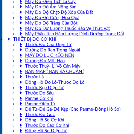
Máy Đo Điện Tích Lá Cây
Máy Đo Độ Ẩm Nông Sản
Máy Đo Độ Chặt-Độ Xốp Của Đất
Máy Đo Độ Cứng Hoa Quả
Máy Đo Độ Trắng Của Bột
Máy Đo Dư Lượng Thuốc Bảo Vệ Thực Vật
Máy Phân Tích Hàm Lượng Dinh Dưỡng Trong Đất
THIẾT BỊ ĐO CƠ KHÍ
Thước Đo Cao Điện Tử
Dưỡng Đo Ren Trong Ngoài
MÁY ĐO LỰC KÉO NÉN
Dưỡng Đo Mối Hàn
Thước Thuỷ- Li Vô Cân Máy
BÀN MAP ( BÀN RÀ CHUẨN )
Thước Lá
Đồng Hồ Đo Lỗ-Thước Đo Lỗ
Thước Kẹp Điện Tử
Thước Đo Sâu
Panme Cơ Khí
Panme Điện Tử
Đế Từ-Đế Gá-Đế Kẹp (Cho Panme-Đồng Hồ So)
Thước Đo Góc
Đồng Hồ So Cơ Khí
Thước Đo Cao Cơ Khí
Đồng Hồ So Điện Tử