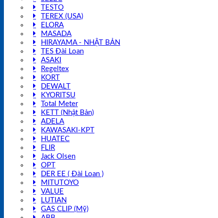
TESTO
TEREX (USA)
ELORA
MASADA
HIRAYAMA - NHẬT BẢN
TES Đài Loan
ASAKI
Regeltex
KORT
DEWALT
KYORITSU
Total Meter
KETT (Nhật Bản)
ADELA
KAWASAKI-KPT
HUATEC
FLIR
Jack Olsen
OPT
DER EE ( Đài Loan )
MITUTOYO
VALUE
LUTIAN
GAS CLIP (Mỹ)
ABB