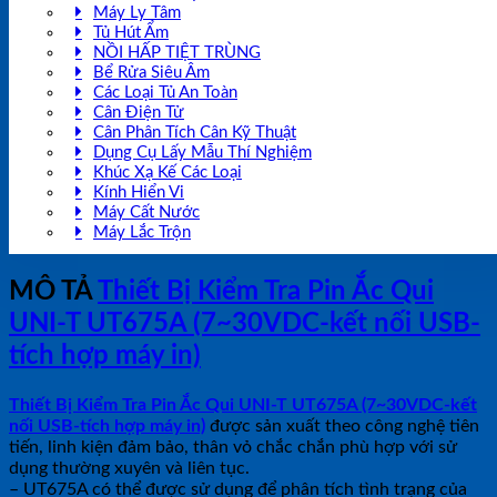
Máy Ly Tâm
Tủ Hút Ẩm
NỒI HẤP TIỆT TRÙNG
Bể Rửa Siêu Âm
Các Loại Tủ An Toàn
Cân Điện Tử
Cân Phân Tích Cân Kỹ Thuật
Dụng Cụ Lấy Mẫu Thí Nghiệm
Khúc Xạ Kế Các Loại
Kính Hiển Vi
Máy Cất Nước
Máy Lắc Trộn
MÔ TẢ
Thiết Bị Kiểm Tra Pin Ắc Qui
UNI-T UT675A (7~30VDC-kết nối USB-
tích hợp máy in)
Thiết Bị Kiểm Tra Pin Ắc Qui UNI-T UT675A (7~30VDC-kết
nối USB-tích hợp máy in)
được sản xuất theo công nghệ tiên
tiến, linh kiện đảm bảo, thân vỏ chắc chắn phù hợp với sử
dụng thường xuyên và liên tục.
– UT675A có thể được sử dụng để phân tích tình trạng của