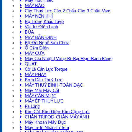
Máy Hút Thiếc
MÁY BÀO
Cảo Thuỷ Lực-Cảo 2 Chấu-Cảo 3 Chấu-Vam
MÁY NÉN KHÍ
Bộ Tròng Khẩu Tuýp
Vật Tư Điện Lạnh
BÚA
MÁY BẮN ĐINH
Bộ Đồ Nghề Sửa Chữa
Ổ Cắm Điện
MÁY CƯA
Máy Gia Nhiệt ( Vòng Bi-Bạc Đạn-Bánh Răng)
QUẠT
Cờ Lê Cân Lực Torque
MÁY PHAY
Bơm Dầu Thuỷ Lực
MÁY THUỶ BÌNH-TOÀN ĐẠC
Máy Mài Máy Cắt
MÁY CÂN MỰC
MÁY ÉP THUỶ LỰC
Pa Lăng
Kìm Cắt-Kìm Điện-Kìm Cộng Lực
CHÂN TRIPOD-CHÂN MÁY ẢNH
Máy Khoan Máy Đục
Máy In-In Nhãn-In Tem