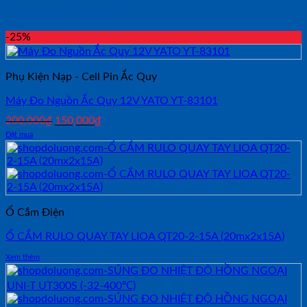
Sản phẩm tương tự
-25%
Phụ Kiện Nạp - Cell Pin Ắc Quy
Máy Đo Nguồn Ắc Quy 12V YATO YT-83101
Giá
Giá
200,000
₫
150,000
₫
gốc
hiện
Đặt mua
là:
tại
200,000₫.
là:
150,000₫.
Ổ Cắm Điện
Ổ CẮM RULO QUAY TAY LIOA QT20-2-15A (20mx2x15A)
Xem thêm