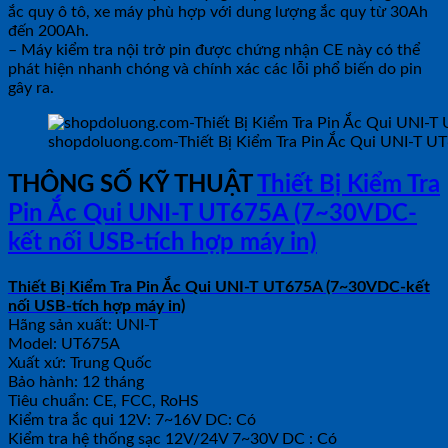
ắc quy ô tô, xe máy phù hợp với dung lượng ắc quy từ 30Ah
đến 200Ah.
– Máy kiểm tra nội trở pin được chứng nhận CE này có thể
phát hiện nhanh chóng và chính xác các lỗi phổ biến do pin
gây ra.
shopdoluong.com-Thiết Bị Kiểm Tra Pin Ắc Qui UNI-T U
THÔNG SỐ KỸ THUẬT
Thiết Bị Kiểm Tra
Pin Ắc Qui UNI-T UT675A (7~30VDC-
kết nối USB-tích hợp máy in)
Thiết Bị Kiểm Tra Pin Ắc Qui UNI-T UT675A (7~30VDC-kết
nối USB-tích hợp máy in)
Hãng sản xuất: UNI-T
Model: UT675A
Xuất xứ: Trung Quốc
Bảo hành: 12 tháng
Tiêu chuẩn: CE, FCC, RoHS
Kiểm tra ắc qui 12V: 7~16V DC: Có
Kiểm tra hệ thống sạc 12V/24V 7~30V DC : Có