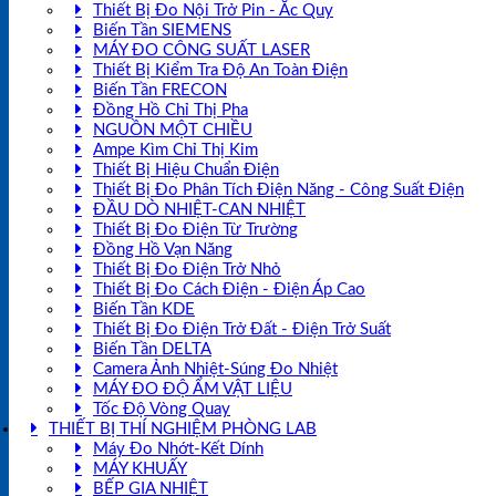
Thiết Bị Đo Nội Trở Pin - Ắc Quy
Biến Tần SIEMENS
MÁY ĐO CÔNG SUẤT LASER
Thiết Bị Kiểm Tra Độ An Toàn Điện
Biến Tần FRECON
Đồng Hồ Chỉ Thị Pha
NGUỒN MỘT CHIỀU
Ampe Kìm Chỉ Thị Kim
Thiết Bị Hiệu Chuẩn Điện
Thiết Bị Đo Phân Tích Điện Năng - Công Suất Điện
ĐẦU DÒ NHIỆT-CAN NHIỆT
Thiết Bị Đo Điện Từ Trường
Đồng Hồ Vạn Năng
Thiết Bị Đo Điện Trở Nhỏ
Thiết Bị Đo Cách Điện - Điện Áp Cao
Biến Tần KDE
Thiết Bị Đo Điện Trở Đất - Điện Trở Suất
Biến Tần DELTA
Camera Ảnh Nhiệt-Súng Đo Nhiệt
MÁY ĐO ĐỘ ẨM VẬT LIỆU
Tốc Độ Vòng Quay
THIẾT BỊ THÍ NGHIỆM PHÒNG LAB
Máy Đo Nhớt-Kết Dính
MÁY KHUẤY
BẾP GIA NHIỆT