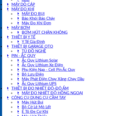
MÁY DÒ CÁP
MÁY ĐO KHÍ
MÁY ĐO BỤI
Báo Khói Báo Cháy
Máy Đo Khí Đơn
MÁY BƠM
BƠM HÚT CHÂN KHÔNG
THIẾT BỊ Y TẾ
Y Tế Gia Đình
THIẾT BỊ GARAGE OTO
TỦ ĐỒ NGHỀ
PIN - ẮC QUY
Ắc Quy Lithium Solar
Ắc Quy Lithium Xe Điện
Phụ Kiện Nạp - Cell Pin Ắc Quy
Bộ Lưu Điện
Máy Phát Điện Chạy Xăng-Chạy Dầu
Ắc Quy Lithium UPS
THIẾT BỊ ĐO NHIỆT ĐỘ-ĐỘ ẨM
MÁY ĐO NHIỆT ĐỘ HỒNG NGOẠI
CÔNG CỤ DỤNG CỤ CẦM TAY
Máy Hút Bụi
Bộ Cờ Lê Mỏ Lết
Ê Tô Đe Cơ Khí