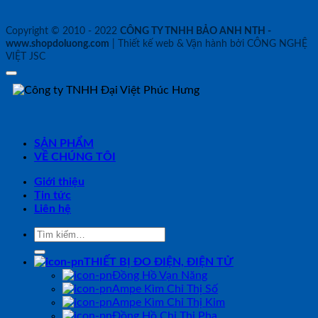
Copyright © 2010 - 2022
CÔNG TY TNHH BẢO ANH NTH -
www.shopdoluong.com
| Thiết kế web & Vận hành bởi CÔNG NGHỆ
VIỆT JSC
SẢN PHẨM
VỀ CHÚNG TÔI
Giới thiệu
Tin tức
Liên hệ
Tìm
kiếm:
THIẾT BỊ ĐO ĐIỆN, ĐIỆN TỬ
Đồng Hồ Vạn Năng
Ampe Kìm Chỉ Thị Số
Ampe Kìm Chỉ Thị Kim
Đồng Hồ Chỉ Thị Pha