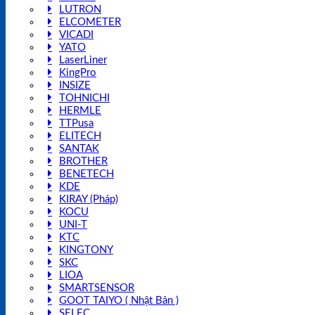
LUTRON
ELCOMETER
VICADI
YATO
LaserLiner
KingPro
INSIZE
TOHNICHI
HERMLE
TTPusa
ELITECH
SANTAK
BROTHER
BENETECH
KDE
KIRAY (Pháp)
KOCU
UNI-T
KTC
KINGTONY
SKC
LIOA
SMARTSENSOR
GOOT TAIYO ( Nhật Bản )
SELEC