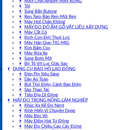
MÁY CHÀ NHÁM-MÁY RUNG
Tời
Súng Bắn Bulong
Ren Taro-Bàn Ren-Mũi Ren
Máy Hút Chân Không
MÁY ĐO ĐỘ ẨM GỖ VẬT LIỆU XÂY DỰNG
Máy Cắt Cỏ
Kích-Con Đội Thuỷ Lực
Máy Hàn Que-TIG-MIG
Kìm Bấm Cos
Máy Rửa Xe
Súng Bơm Mỡ
Bộ Tô Vít Lục Giác Sao
DỤNG CỤ BẢO HỘ LAO ĐỘNG
Đèn Pin Siêu Sáng
Dây An Toàn
Bút Thử Điện, Cảnh Báo Điện
Sào Thao Tác
Tiếp Địa Di Động
MÁY ĐO TRONG NÔNG LÂM NGHIỆP
Khúc Xạ Kế Đo Ngọt
Kính Hiển Vi Chuyên Dụng
Máy Bóc Vỏ
Máy Đếm Hạt Tự Động
Máy Đo Chiều Cao Cây Đứng