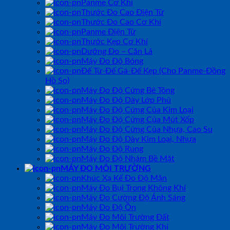
Panme Cơ Khí
Thước Đo Cao Điện Tử
Thước Đo Cao Cơ Khí
Panme Điện Tử
Thước Kẹp Cơ Khí
Dưỡng Đo – Căn Lá
Máy Đo Độ Bóng
Đế Từ-Đế Gá-Đế Kẹp (Cho Panme-Đồng
Hồ So)
Máy Đo Độ Cứng Bê Tông
Máy Đo Độ Dày Lớp Phủ
Máy Đo Độ Cứng Của Kim Loại
Máy Đo Độ Cứng Của Mút Xốp
Máy Đo Độ Cứng Của Nhựa, Cao Su
Máy Đo Độ Dày Kim Loại, Nhựa
Máy Đo Độ Rung
Máy Đo Độ Nhám Bề Mặt
MÁY ĐO MÔI TRƯỜNG
Khúc Xạ Kế Đo Độ Mặn
Máy Đo Bụi Trong Không Khí
Máy Đo Cường Độ Ánh Sáng
Máy Đo Độ Ồn
Máy Đo Môi Trường Đất
Máy Đo Môi Trường Khí