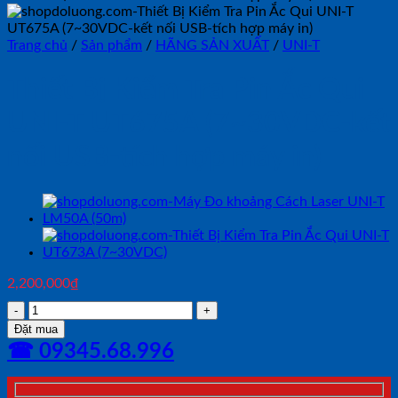
Trang chủ
/
Sản phẩm
/
HÃNG SẢN XUẤT
/
UNI-T
Thiết Bị Kiểm Tra Pin Ắc Qui
UNI-T UT675A (7~30VDC-kết
nối USB-tích hợp máy in)
2,200,000
₫
Thiết
Bị
Đặt mua
Kiểm
☎ 09345.68.996
Tra
Pin
Ắc