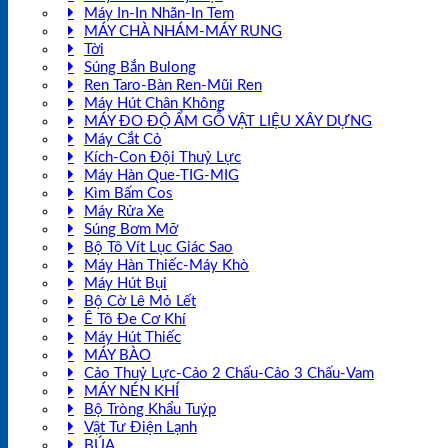
Máy In-In Nhãn-In Tem
MÁY CHÀ NHÁM-MÁY RUNG
Tời
Súng Bắn Bulong
Ren Taro-Bàn Ren-Mũi Ren
Máy Hút Chân Không
MÁY ĐO ĐỘ ẨM GỖ VẬT LIỆU XÂY DỰNG
Máy Cắt Cỏ
Kích-Con Đội Thuỷ Lực
Máy Hàn Que-TIG-MIG
Kìm Bấm Cos
Máy Rửa Xe
Súng Bơm Mỡ
Bộ Tô Vít Lục Giác Sao
Máy Hàn Thiếc-Máy Khò
Máy Hút Bụi
Bộ Cờ Lê Mỏ Lết
Ê Tô Đe Cơ Khí
Máy Hút Thiếc
MÁY BÀO
Cảo Thuỷ Lực-Cảo 2 Chấu-Cảo 3 Chấu-Vam
MÁY NÉN KHÍ
Bộ Tròng Khẩu Tuýp
Vật Tư Điện Lạnh
BÚA