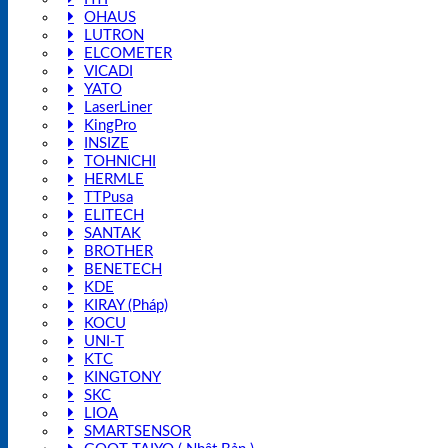
OHAUS
LUTRON
ELCOMETER
VICADI
YATO
LaserLiner
KingPro
INSIZE
TOHNICHI
HERMLE
TTPusa
ELITECH
SANTAK
BROTHER
BENETECH
KDE
KIRAY (Pháp)
KOCU
UNI-T
KTC
KINGTONY
SKC
LIOA
SMARTSENSOR