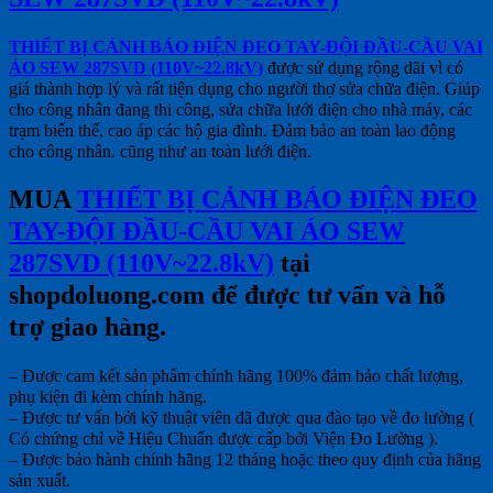
THIẾT BỊ CẢNH BÁO ĐIỆN ĐEO TAY-ĐỘI ĐẦU-CẦU VAI
ÁO SEW 287SVD (110V~22.8kV)
được sử dụng rộng dãi vì có
giá thành hợp lý và rất tiện dụng cho người thợ sửa chữa điện. Giúp
cho công nhân đang thi công, sửa chữa lưới điện cho nhà máy, các
trạm biến thế, cao áp các hộ gia đình. Đảm bảo an toàn lao động
cho công nhân. cũng như an toàn lưới điện.
MUA
THIẾT BỊ CẢNH BÁO ĐIỆN ĐEO
TAY-ĐỘI ĐẦU-CẦU VAI ÁO SEW
287SVD (110V~22.8kV)
tại
shopdoluong.com để được tư vấn và hỗ
trợ giao hàng.
– Được cam kết sản phẩm chính hãng 100% đảm bảo chất lượng,
phụ kiện đi kèm chính hãng.
– Được tư vấn bởi kỹ thuật viên đã được qua đào tạo về đo lường (
Có chứng chỉ về Hiệu Chuẩn được cấp bởi Viện Đo Lường ).
– Được bảo hành chính hãng 12 tháng hoặc theo quy định của hãng
sản xuất.