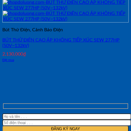
Bút Thử Điện, Cảnh Báo Điện
BÚT THỬ ĐIỆN CAO ÁP KHÔNG TIẾP XÚC SEW 277HP
(50V~132kV)
2,130,000
₫
Đặt mua
NHẬN TƯ VẤN NHANH TỪ SHOP ĐO
LƯỜNG