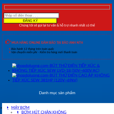
ĐIỆN
ĐEO
TAY-
ĐỘI
ĐẦU-
Chúng tôi sẽ gọi lại tư vấn & hỗ trợ nhanh nhất có thể
CẦU
VAI
ÁO
SEW
MUA HÀNG ONLINE ĐẢM BẢO TẠI BẢO ANH NTH
287SVD
Bảo hành 12 tháng trên toàn quốc
(110V~22.8kV)
Vận chuyển miễn phí - Kiểm tra hàng mới thanh toán
số
lượng
Danh mục sản phẩm
MÁY BƠM
BƠM HÚT CHÂN KHÔNG