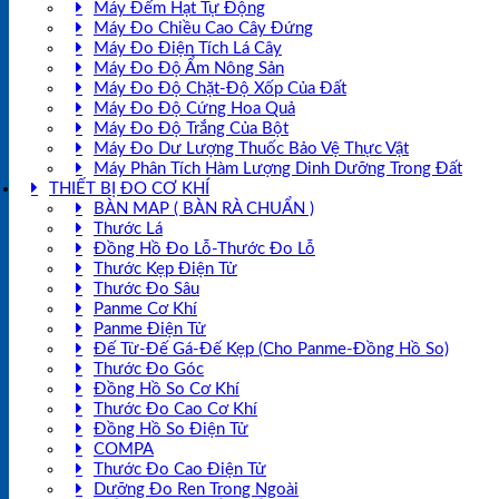
Máy Đếm Hạt Tự Động
Máy Đo Chiều Cao Cây Đứng
Máy Đo Điện Tích Lá Cây
Máy Đo Độ Ẩm Nông Sản
Máy Đo Độ Chặt-Độ Xốp Của Đất
Máy Đo Độ Cứng Hoa Quả
Máy Đo Độ Trắng Của Bột
Máy Đo Dư Lượng Thuốc Bảo Vệ Thực Vật
Máy Phân Tích Hàm Lượng Dinh Dưỡng Trong Đất
THIẾT BỊ ĐO CƠ KHÍ
BÀN MAP ( BÀN RÀ CHUẨN )
Thước Lá
Đồng Hồ Đo Lỗ-Thước Đo Lỗ
Thước Kẹp Điện Tử
Thước Đo Sâu
Panme Cơ Khí
Panme Điện Tử
Đế Từ-Đế Gá-Đế Kẹp (Cho Panme-Đồng Hồ So)
Thước Đo Góc
Đồng Hồ So Cơ Khí
Thước Đo Cao Cơ Khí
Đồng Hồ So Điện Tử
COMPA
Thước Đo Cao Điện Tử
Dưỡng Đo Ren Trong Ngoài