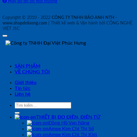
Máy đo độ ồn môi trường
Copyright © 2010 - 2022
CÔNG TY TNHH BẢO ANH NTH -
www.shopdoluong.com
| Thiết kế web & Vận hành bởi CÔNG NGHỆ
VIỆT JSC
SẢN PHẨM
VỀ CHÚNG TÔI
Giới thiệu
Tin tức
Liên hệ
Tìm
kiếm:
THIẾT BỊ ĐO ĐIỆN, ĐIỆN TỬ
Đồng Hồ Vạn Năng
Ampe Kìm Chỉ Thị Số
Ampe Kìm Chỉ Thị Kim