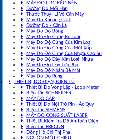
MÁY ĐO LỰC KÉO NÉN
Dưỡng Đo Mối Hàn
Thước Thuỷ- Li Vô Cân Máy
Máy Đo Khoảng Cách
Dưỡng Đo - Căn Lá
Máy Đo Độ Bóng
Máy Đo Độ Cứng Bê Tông
Máy Đo Độ Cứng Của Kim Loại
Máy Đo Độ Cứng Của Mút Xốp
Máy Đo Độ Cứng Của Nhựa, Cao Su
Máy Đo Độ Dày Kim Loại, Nhựa
Máy Đo Độ Dày Lớp Phủ
Máy Đo Độ Nhám Bề Mặt
Máy Đo Độ Rung
THIẾT BỊ ĐO ĐIỆN, ĐIỆN TỬ
Thiết Bị Đo Vòng Lặp - Loop Meter
Biến Tần SCHNEIDER
MÁY DÒ CÁP
Thiết Bị Đo Nội Trở Pin - Ắc Quy
Biến Tần SIEMENS
MÁY ĐO CÔNG SUẤT LASER
Thiết Bị Kiểm Tra Độ An Toàn Điện
Biến Tần FRECON
Đồng Hồ Chỉ Thị Pha
NGUỒN MỘT CHIỀU