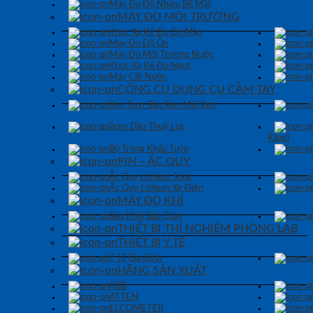
Máy Đo Độ Nhám Bề Mặt
MÁY ĐO MÔI TRƯỜNG
Khúc Xạ Kế Đo Độ Mặn
Máy Đo Độ Ồn
Máy Đo Môi Trường Nước
Khúc Xạ Kế Đo Ngọt
Máy Cất Nước
CÔNG CỤ DỤNG CỤ CẦM TAY
Ren Taro-Bàn Ren-Mũi Ren
Bơm Dầu Thuỷ Lực
Răng)
Bộ Tròng Khẩu Tuýp
PIN – ẮC QUY
Ắc Quy Lithium Solar
Ắc Quy Lithium Xe Điện
MÁY ĐO KHÍ
Báo Khói Báo Cháy
THIẾT BỊ THÍ NGHIỆM PHÒNG LAB
THIẾT BỊ Y TẾ
Y Tế Gia Đình
HÃNG SẢN XUẤT
ABB
ATTEN
ELCOMETER