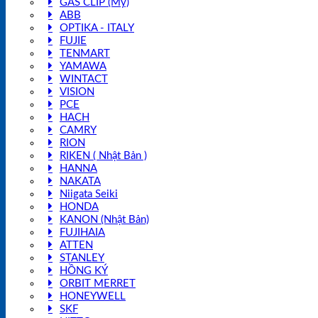
GAS CLIP (Mỹ)
ABB
OPTIKA - ITALY
FUJIE
TENMART
YAMAWA
WINTACT
VISION
PCE
HACH
CAMRY
RION
RIKEN ( Nhật Bản )
HANNA
NAKATA
Niigata Seiki
HONDA
KANON (Nhật Bản)
FUJIHAIA
ATTEN
STANLEY
HỒNG KÝ
ORBIT MERRET
HONEYWELL
SKF