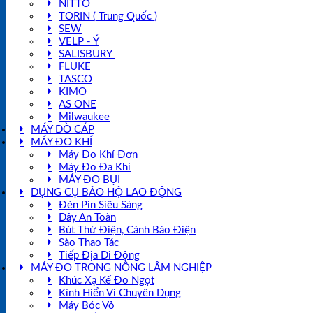
NITTO
TORIN ( Trung Quốc )
SEW
VELP - Ý
SALISBURY
FLUKE
TASCO
KIMO
AS ONE
Milwaukee
MÁY DÒ CÁP
MÁY ĐO KHÍ
Máy Đo Khí Đơn
Máy Đo Đa Khí
MÁY ĐO BỤI
DỤNG CỤ BẢO HỘ LAO ĐỘNG
Đèn Pin Siêu Sáng
Dây An Toàn
Bút Thử Điện, Cảnh Báo Điện
Sào Thao Tác
Tiếp Địa Di Động
MÁY ĐO TRONG NÔNG LÂM NGHIỆP
Khúc Xạ Kế Đo Ngọt
Kính Hiển Vi Chuyên Dụng
Máy Bóc Vỏ