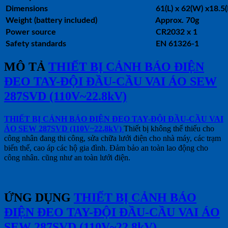
Dimensions
61(L) x 62(W) x18.5
Weight (battery included)
Approx. 70g
Power source
CR2032 x 1
Safety standards
EN 61326-1
MÔ TẢ
THIẾT BỊ CẢNH BÁO ĐIỆN
ĐEO TAY-ĐỘI ĐẦU-CẦU VAI ÁO SEW
287SVD (110V~22.8kV)
THIẾT BỊ CẢNH BÁO ĐIỆN ĐEO TAY-ĐỘI ĐẦU-CẦU VAI
ÁO SEW 287SVD (110V~22.8kV)
Thiết bị không thể thiếu cho
công nhân đang thi công, sửa chữa lưới điện cho nhà máy, các trạm
biến thế, cao áp các hộ gia đình. Đảm bảo an toàn lao động cho
công nhân. cũng như an toàn lưới điện.
ỨNG DỤNG
THIẾT BỊ CẢNH BÁO
ĐIỆN ĐEO TAY-ĐỘI ĐẦU-CẦU VAI ÁO
SEW 287SVD (110V~22.8kV)