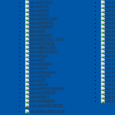
EXTECH
FUJIE
HIOKI
JASIC
KINGTONY
MAKITA
PROSKIT
SKC
VICADI
OPTIKA – ITALY
YOTSUGI
BROTHER
DEFELSKO
HILA
HTI
KENBO
LIOA
Milwaukee
NITTO
OPT
RION
SMARTSENSOR
TENMART
UNI-T
YAMAWA
MÁY BƠM
Bơm Định Lượng