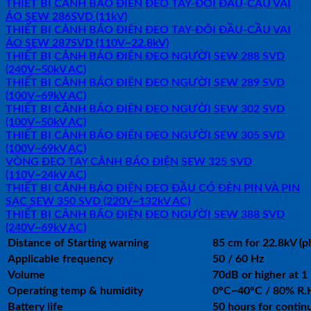
THIẾT BỊ CẢNH BÁO ĐIỆN ĐEO TAY-ĐỘI ĐẦU-CẦU VAI
ÁO SEW 286SVD (11kV)
THIẾT BỊ CẢNH BÁO ĐIỆN ĐEO TAY-ĐỘI ĐẦU-CẦU VAI
ÁO SEW 287SVD (110V~22.8kV)
THIẾT BỊ CẢNH BÁO ĐIỆN ĐEO NGƯỜI SEW 288 SVD
(240V~50kV AC)
THIẾT BỊ CẢNH BÁO ĐIỆN ĐEO NGƯỜI SEW 289 SVD
(100V~69kV AC)
THIẾT BỊ CẢNH BÁO ĐIỆN ĐEO NGƯỜI SEW 302 SVD
(100V~50kV AC)
THIẾT BỊ CẢNH BÁO ĐIỆN ĐEO NGƯỜI SEW 305 SVD
(100V~69kV AC)
VÒNG ĐEO TAY CẢNH BÁO ĐIỆN SEW 325 SVD
(110V~24kV AC)
THIẾT BỊ CẢNH BÁO ĐIỆN ĐEO ĐẦU CÓ ĐÈN PIN VÀ PIN
SẠC SEW 350 SVD (220V~132kV AC)
THIẾT BỊ CẢNH BÁO ĐIỆN ĐEO NGƯỜI SEW 388 SVD
(240V~69kV AC)
Distance of Starting warning
85 cm for 22.8kV (p
Applicable frequency
50 / 60 Hz
Volume
70dB or higher at 1
Operating temp & humidity
0°C~40°C / 80% R.
Battery life
50 hours for contin