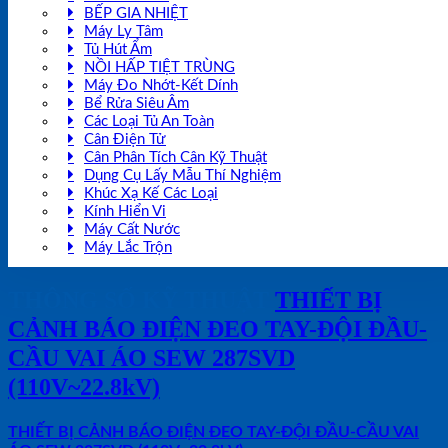
BẾP GIA NHIỆT
Máy Ly Tâm
Tủ Hút Ẩm
NỒI HẤP TIỆT TRÙNG
Máy Đo Nhớt-Kết Dính
Bể Rửa Siêu Âm
Các Loại Tủ An Toàn
Cân Điện Tử
Cân Phân Tích Cân Kỹ Thuật
Dụng Cụ Lấy Mẫu Thí Nghiệm
Khúc Xạ Kế Các Loại
Kính Hiển Vi
Máy Cất Nước
Máy Lắc Trộn
THÔNG SỐ KỸ THUẬT
THIẾT BỊ
CẢNH BÁO ĐIỆN ĐEO TAY-ĐỘI ĐẦU-
CẦU VAI ÁO SEW 287SVD
(110V~22.8kV)
THIẾT BỊ CẢNH BÁO ĐIỆN ĐEO TAY-ĐỘI ĐẦU-CẦU VAI