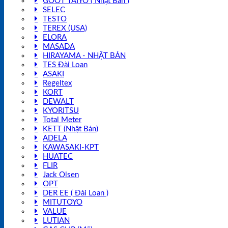
GOOT TAIYO ( Nhật Bản )
SELEC
TESTO
TEREX (USA)
ELORA
MASADA
HIRAYAMA - NHẬT BẢN
TES Đài Loan
ASAKI
Regeltex
KORT
DEWALT
KYORITSU
Total Meter
KETT (Nhật Bản)
ADELA
KAWASAKI-KPT
HUATEC
FLIR
Jack Olsen
OPT
DER EE ( Đài Loan )
MITUTOYO
VALUE
LUTIAN