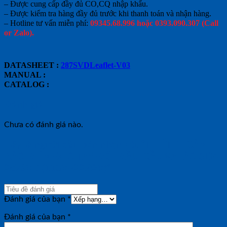
– Được cung cấp đầy đủ CO,CQ nhập khẩu.
– Được kiểm tra hàng đầy đủ trước khi thanh toán và nhận hàng.
– Hotline tư vấn miễn phí:
09345.68.996 hoặc 0393.090.307 (Call
or Zalo).
DATASHEET :
287SVDLeaflet-V03
MANUAL :
CATALOG :
Đánh giá
Chưa có đánh giá nào.
Hãy là người đầu tiên nhận xét “THIẾT BỊ CẢNH
BÁO ĐIỆN ĐEO TAY-ĐỘI ĐẦU-CẦU VAI ÁO SEW
287SVD (110V~22.8kV)”
Đánh giá của bạn
*
Đánh giá của bạn
*