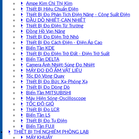
Ampe Kìm Chỉ Thị Kim
Thiết Bị Hiệu Chuẩn Điện
Thiết Bị Đo Phân Tích Điện Năng - Công Suất Điện
ĐẦU DÒ NHIỆT-CAN NHIỆT
Thiết Bị Đo Điện Từ Trường
Đồng Hồ Vạn Năng
Thiết Bị Đo Điện Trở Nhỏ
Thiết Bị Đo Cách Điện - Điện Áp Cao
Biến Tần KDE
Thiết Bị Đo Điện Trở Đất - Điện Trở Suất
Biến Tần DELTA
Camera Ảnh Nhiệt-Súng Đo Nhiệt
MÁY ĐO ĐỘ ẨM VẬT LIỆU
Tốc Độ Vòng Quay
Thiết Bị Đo Bức Xạ-Phóng Xạ
Thiết Bị Đo Dòng Dò
Biến Tần MITSUBISHI
Máy Hiện Sóng-Oscilloscope
TỐC ĐỘ GIÓ
Thiết Bị Đo LCR
Biến Tần LS
Thiết Bị Đo Tụ Điện
Biến Tần FUJI
THIẾT BỊ THÍ NGHIỆM PHÒNG LAB
MÁY KHUẤY