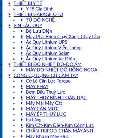
THIẾT BỊ Y TẾ
Y Tế Gia Đình
THIẾT BỊ GARAGE OTO
TỦ ĐỒ NGHỀ
PIN - ẮC QUY
Bộ Lưu Điện
Máy Phát Điện Chạy Xăng-Chạy Dầu
Ắc Quy Lithium UPS
Ắc Quy Lithium Viễn Thông
Ắc Quy Lithium Solar
Ắc Quy Lithium Xe Điện
THIẾT BỊ ĐO NHIỆT ĐỘ-ĐỘ ẨM
MÁY ĐO NHIỆT ĐỘ HỒNG NGOẠI
CÔNG CỤ DỤNG CỤ CẦM TAY
Cờ Lê Cân Lực Torque
MÁY PHAY
Bơm Dầu Thuỷ Lực
MÁY THUỶ BÌNH-TOÀN ĐẠC
Máy Mài Máy Cắt
MÁY CÂN MỰC
MÁY ÉP THUỶ LỰC
Pa Lăng
Kìm Cắt-Kìm Điện-Kìm Cộng Lực
CHÂN TRIPOD-CHÂN MÁY ẢNH
Máy Khoan Máy Đục