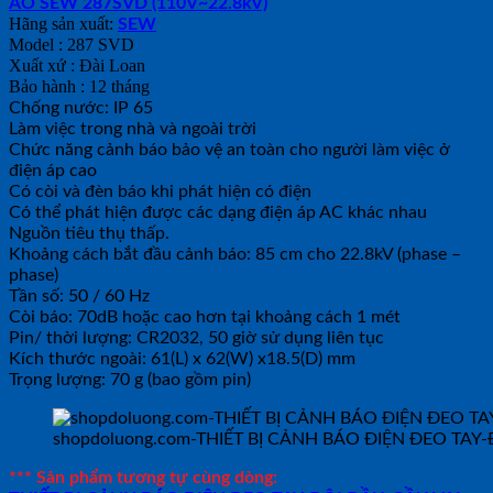
ÁO SEW 287SVD (110V~22.8kV)
Hãng sản xuất:
SEW
Model : 287 SVD
Xuất xứ : Đài Loan
Bảo hành : 12 tháng
Chống nước: IP 65
Làm việc trong nhà và ngoài trời
Chức năng cảnh báo bảo vệ an toàn cho người làm việc ở
điện áp cao
Có còi và đèn báo khi phát hiện có điện
Có thể phát hiện được các dạng điện áp AC khác nhau
Nguồn tiêu thụ thấp.
Khoảng cách bắt đầu cảnh báo: 85 cm cho 22.8kV (phase –
phase)
Tần số: 50 / 60 Hz
Còi báo: 70dB hoặc cao hơn tại khoảng cách 1 mét
Pin/ thời lượng: CR2032, 50 giờ sử dụng liên tục
Kích thước ngoài: 61(L) x 62(W) x18.5(D) mm
Trọng lượng: 70 g (bao gồm pin)
shopdoluong.com-THIẾT BỊ CẢNH BÁO ĐIỆN ĐEO TAY
*** Sản phẩm tương tự cùng dòng: