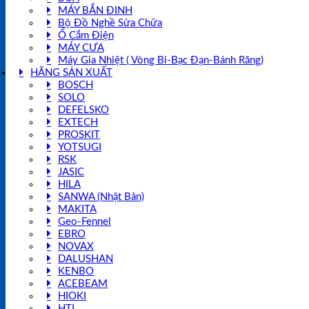
MÁY BẮN ĐINH
Bộ Đồ Nghề Sửa Chữa
Ổ Cắm Điện
MÁY CƯA
Máy Gia Nhiệt ( Vòng Bi-Bạc Đạn-Bánh Răng)
HÃNG SẢN XUẤT
BOSCH
SOLO
DEFELSKO
EXTECH
PROSKIT
YOTSUGI
RSK
JASIC
HILA
SANWA (Nhật Bản)
MAKITA
Geo-Fennel
EBRO
NOVAX
DALUSHAN
KENBO
ACEBEAM
HIOKI
HTI