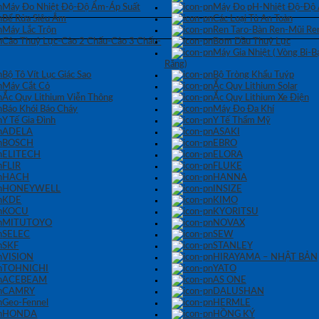
Máy Đo Nhiệt Độ-Độ Ẩm-Áp Suất
Máy Đo pH-Nhiệt Độ-Độ
Bể Rửa Siêu Âm
Các Loại Tủ An Toàn
Máy Lắc Trộn
Ren Taro-Bàn Ren-Mũi Re
Cảo Thuỷ Lực-Cảo 2 Chấu-Cảo 3 Chấu-
Bơm Dầu Thuỷ Lực
Máy Gia Nhiệt ( Vòng Bi-
Răng)
Bộ Tô Vít Lục Giác Sao
Bộ Tròng Khẩu Tuýp
Máy Cắt Cỏ
Ắc Quy Lithium Solar
Ắc Quy Lithium Viễn Thông
Ắc Quy Lithium Xe Điện
Báo Khói Báo Cháy
Máy Đo Đa Khí
Y Tế Gia Đình
Y Tế Thẩm Mỹ
ADELA
ASAKI
BOSCH
EBRO
ELITECH
ELORA
FLIR
FLUKE
HACH
HANNA
HONEYWELL
INSIZE
KDE
KIMO
KOCU
KYORITSU
MITUTOYO
NOVAX
SELEC
SEW
SKF
STANLEY
VISION
HIRAYAMA – NHẬT BẢN
TOHNICHI
YATO
ACEBEAM
AS ONE
CAMRY
DALUSHAN
Geo-Fennel
HERMLE
HONDA
HỒNG KÝ