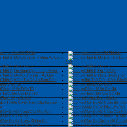
Ampe Kìm Chỉ Thị Số
Ampe Kìm Chỉ Thị Kim
Thiết Bị Đo Cách Điện – Điện Áp Cao
Thiết Bị Đo Điện Trở Đất 
Suất
Thiết Bị Đo Dòng Dò
Thiết Bị Đo LCR
Thiết Bị Đo Vòng Lặp – Loop Meter
Thiết Bị Đo Tụ Điện
Thiết Bị Đo Nội Trở Pin – Ắc Quy
Thiết Bị Hiệu Chuẩn Điện
Thiết Bị Kiểm Tra Độ An Toàn Điện
Bút Thử Điện, Cảnh Báo Đ
Sào Thao Tác
Tiếp Địa Di Động
Đồng Hồ So Điện Tử
Đồng Hồ So Cơ Khí
Thước Đo Cao Điện Tử
Thước Đo Cao Cơ Khí
Thước Kẹp Cơ Khí
Dưỡng Đo – Căn Lá
Đế Từ-Đế Gá-Đế Kẹp (Cho Panme-
Máy Đo Độ Cứng Bê Tông
)
Máy Đo Độ Dày Lớp Phủ
Máy Đo Độ Cứng Của Mút Xốp
Máy Đo Độ Cứng Của Nhự
Máy Đo Độ Rung
Máy Đo Độ Nhám Bề Mặt
Máy Đo Bụi Trong Không Khí
Máy Đo Cường Độ Ánh S
Máy Đo Môi Trường Đất
Máy Đo Môi Trường Khí