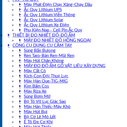
Máy Phát Điện Chạy Xăng-Chạy Dầu
Ắc Quy Lithium UPS
Ắc Quy Lithium Viễn Thông
Ắc Quy Lithium Solar
Ắc Quy Lithium Xe Điện
Phụ Kiện Nạp - Cell Pin Ắc Quy
THIẾT BỊ ĐO NHIỆT ĐỘ-ĐỘ ẨM
MÁY ĐO NHIỆT ĐỘ HỒNG NGOẠI
CÔNG CỤ DỤNG CỤ CẦM TAY
Súng Bắn Bulong
Ren Taro-Bàn Ren-Mũi Ren
Máy Hút Chân Không
MÁY ĐO ĐỘ ẨM GỖ VẬT LIỆU XÂY DỰNG
Máy Cắt Cỏ
Kích-Con Đội Thuỷ Lực
Máy Hàn Que-TIG-MIG
Kìm Bấm Cos
Máy Rửa Xe
Súng Bơm Mỡ
Bộ Tô Vít Lục Giác Sao
Máy Hàn Thiếc-Máy Khò
Máy Hút Bụi
Bộ Cờ Lê Mỏ Lết
Ê Tô Đe Cơ Khí