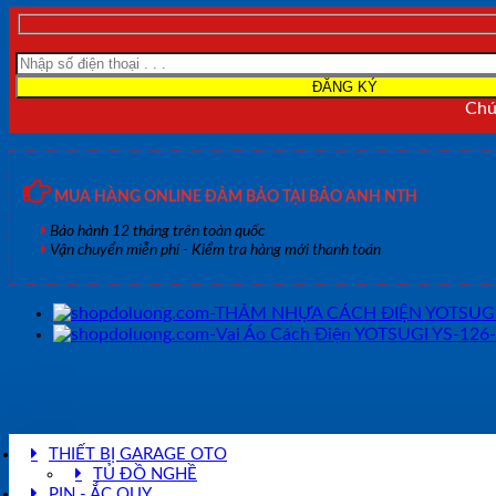
Chún
MUA HÀNG ONLINE ĐẢM BẢO TẠI BẢO ANH NTH
Bảo hành 12 tháng trên toàn quốc
Vận chuyển miễn phí - Kiểm tra hàng mới thanh toán
THIẾT BỊ GARAGE OTO
TỦ ĐỒ NGHỀ
PIN - ẮC QUY