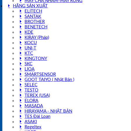
MÁY CHÀ NHÁM-MÁY RUNG
HÃNG SẢN XUẤT
ELITECH
SANTAK
BROTHER
BENETECH
KDE
KIRAY (Pháp)
KOCU
UNI-T
KTC
KINGTONY
SKC
LIOA
SMARTSENSOR
GOOT TAIYO ( Nhật Bản )
SELEC
TESTO
TEREX (USA)
ELORA
MASADA
HIRAYAMA - NHẬT BẢN
TES Đài Loan
ASAKI
Regeltex