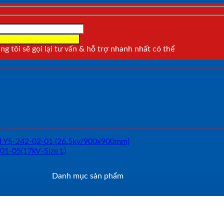
g tôi sẽ gọi lại tư vấn & hỗ trợ nhanh nhất có thể
Danh mục sản phẩm