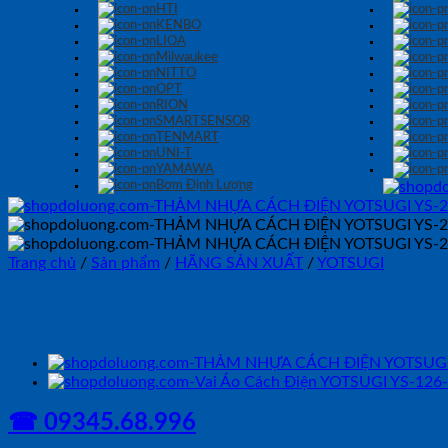
HTI
KENBO
LIOA
Milwaukee
NITTO
OPT
RION
SMARTSENSOR
TENMART
UNI-T
YAMAWA
Bơm Định Lượng
Trang chủ
/
Sản phẩm
/
HÃNG SẢN XUẤT
/
YOTSUGI
Thảm Nhựa Cách Điện 600×10
☎ 09345.68.996