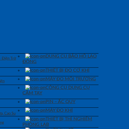
DỤNG CỤ BẢO HỘ LAO
– Điện Trở
ĐỘNG
THIẾT BỊ ĐO CƠ KHÍ
MÁY ĐO MÔI TRƯỜNG
iện
CÔNG CỤ DỤNG CỤ
CẦM TAY
PIN – ẮC QUY
MÁY ĐO KHÍ
a, Cao Su
THIẾT BỊ THÍ NGHIỆM
áng
PHÒNG LAB