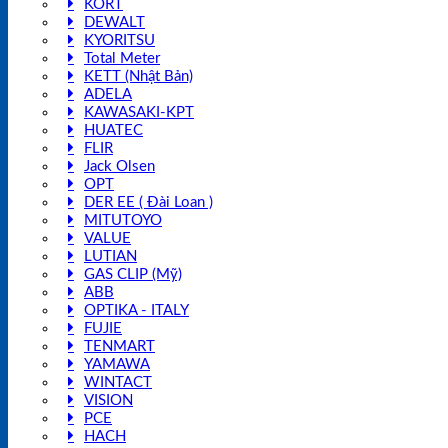
KORT
DEWALT
KYORITSU
Total Meter
KETT (Nhật Bản)
ADELA
KAWASAKI-KPT
HUATEC
FLIR
Jack Olsen
OPT
DER EE ( Đài Loan )
MITUTOYO
VALUE
LUTIAN
GAS CLIP (Mỹ)
ABB
OPTIKA - ITALY
FUJIE
TENMART
YAMAWA
WINTACT
VISION
PCE
HACH