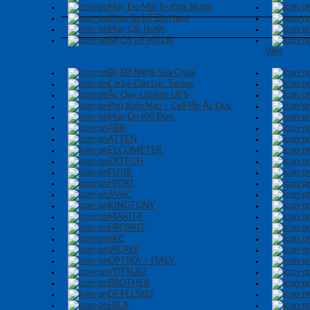
Máy Đo Môi Trường Nước
Khúc Xạ Kế Đo Ngọt
Máy Cất Nước
Bộ Cờ Lê Mỏ Lết
Vam
Bộ Đồ Nghề Sửa Chữa
Cờ Lê Cân Lực Torque
Ắc Quy Lithium UPS
Phụ Kiện Nạp – Cell Pin Ắc Quy
Máy Đo Khí Đơn
ABB
ATTEN
ELCOMETER
EXTECH
FUJIE
HIOKI
JASIC
KINGTONY
MAKITA
PROSKIT
SKC
VICADI
OPTIKA – ITALY
YOTSUGI
BROTHER
DEFELSKO
HILA