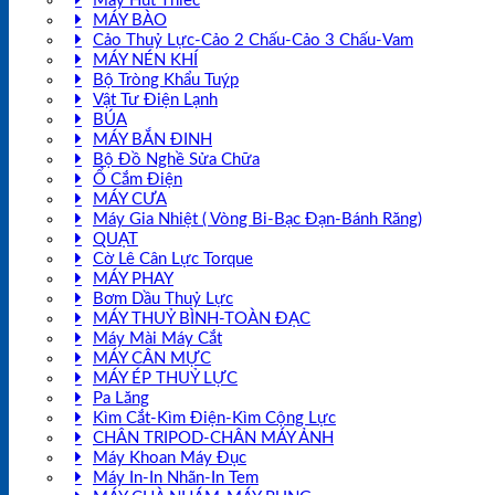
Máy Hút Thiếc
MÁY BÀO
Cảo Thuỷ Lực-Cảo 2 Chấu-Cảo 3 Chấu-Vam
MÁY NÉN KHÍ
Bộ Tròng Khẩu Tuýp
Vật Tư Điện Lạnh
BÚA
MÁY BẮN ĐINH
Bộ Đồ Nghề Sửa Chữa
Ổ Cắm Điện
MÁY CƯA
Máy Gia Nhiệt ( Vòng Bi-Bạc Đạn-Bánh Răng)
QUẠT
Cờ Lê Cân Lực Torque
MÁY PHAY
Bơm Dầu Thuỷ Lực
MÁY THUỶ BÌNH-TOÀN ĐẠC
Máy Mài Máy Cắt
MÁY CÂN MỰC
MÁY ÉP THUỶ LỰC
Pa Lăng
Kìm Cắt-Kìm Điện-Kìm Cộng Lực
CHÂN TRIPOD-CHÂN MÁY ẢNH
Máy Khoan Máy Đục
Máy In-In Nhãn-In Tem