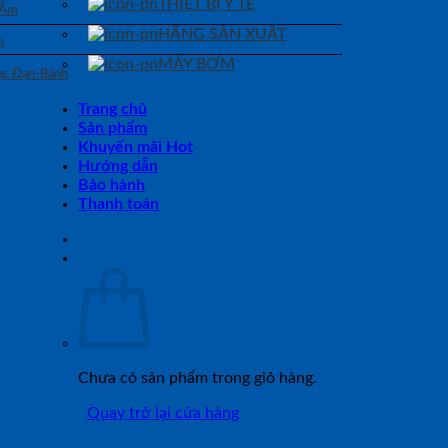
THIẾT BỊ Y TẾ
 Ẩm
HÃNG SẢN XUẤT
n
MÁY BƠM
Bạc Đạn-Bánh
Trang chủ
Sản phẩm
Khuyến mãi Hot
Hướng dẫn
Bảo hành
Thanh toán
Chưa có sản phẩm trong giỏ hàng.
Quay trở lại cửa hàng