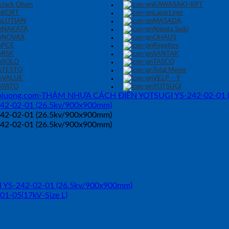
Jack Olsen
KAWASAKI-KPT
KORT
LaserLiner
LUTIAN
MASADA
NAKATA
Niigata Seiki
NOVAX
OHAUS
PCE
Regeltex
RSK
SANTAK
SOLO
TASCO
TESTO
Total Meter
VALUE
VELP – Ý
YATO
YOTSUGI
00 YOTSUGI YS-242-01-01(26