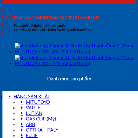
MUA HÀNG ONLINE ĐẢM BẢO TẠI BẢO ANH NTH
Bảo hành 12 tháng trên toàn quốc
Vận chuyển miễn phí - Kiểm tra hàng mới thanh toán
Danh mục sản phẩm
HÃNG SẢN XUẤT
MITUTOYO
VALUE
LUTIAN
GAS CLIP (Mỹ)
ABB
OPTIKA - ITALY
FUJIE