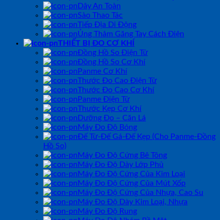
Dây An Toàn
Sào Thao Tác
Tiếp Địa Di Động
Ủng Thảm Găng Tay Cách Điện
THIẾT BỊ ĐO CƠ KHÍ
Đồng Hồ So Điện Tử
Đồng Hồ So Cơ Khí
Panme Cơ Khí
Thước Đo Cao Điện Tử
Thước Đo Cao Cơ Khí
Panme Điện Tử
Thước Kẹp Cơ Khí
Dưỡng Đo – Căn Lá
Máy Đo Độ Bóng
Đế Từ-Đế Gá-Đế Kẹp (Cho Panme-Đồng
Hồ So)
Máy Đo Độ Cứng Bê Tông
Máy Đo Độ Dày Lớp Phủ
Máy Đo Độ Cứng Của Kim Loại
Máy Đo Độ Cứng Của Mút Xốp
Máy Đo Độ Cứng Của Nhựa, Cao Su
Máy Đo Độ Dày Kim Loại, Nhựa
Máy Đo Độ Rung