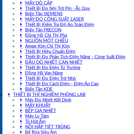
MÁY DÒ CÁP
Thiết Bị Đo Nội Trở Pin - Ắc Quy
Biến Tần SIEMENS
MÁY ĐO CÔNG SUẤT LASER
Thiết Bị Kiểm Tra Độ An Toàn Điện
Biến Tần FRECON
Đồng Hồ Chỉ Thị Pha
NGUỒN MỘT CHIỀU
Ampe Kìm Chỉ Thị Kim
Thiết Bị Hiệu Chuẩn Điện
Thiết Bị Đo Phân Tích Điện Năng - Công Suất Điện
ĐẦU DÒ NHIỆT-CAN NHIỆT
Thiết Bị Đo Điện Từ Trường
Đồng Hồ Vạn Năng
Thiết Bị Đo Điện Trở Nhỏ
Thiết Bị Đo Cách Điện - Điện Áp Cao
Biến Tần KDE
THIẾT BỊ THÍ NGHIỆM PHÒNG LAB
Máy Đo Nhớt-Kết Dính
MÁY KHUẤY
BẾP GIA NHIỆT
Máy Ly Tâm
Tủ Hút Ẩm
NỒI HẤP TIỆT TRÙNG
Bể Rửa Siêu Âm