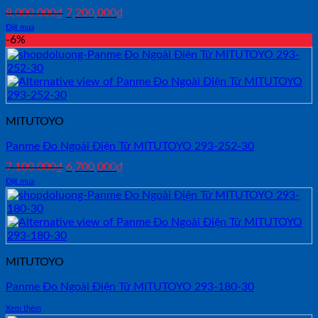
Giá
Giá
8,000,000
₫
7,200,000
₫
gốc
hiện
Đặt mua
là:
tại
-6%
8,000,000₫.
là:
7,200,000₫.
MITUTOYO
Panme Đo Ngoài Điện Tử MITUTOYO 293-252-30
Giá
Giá
7,100,000
₫
6,700,000
₫
gốc
hiện
Đặt mua
là:
tại
7,100,000₫.
là:
6,700,000₫.
MITUTOYO
Panme Đo Ngoài Điện Tử MITUTOYO 293-180-30
Xem thêm