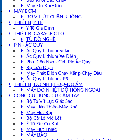
Báo Khói Báo Cháy
Máy Đo Khí Đơn
MÁY BƠM
BƠM HÚT CHÂN KHÔNG
THIẾT BỊ Y TẾ
Y Tế Gia Đình
THIẾT BỊ GARAGE OTO
TỦ ĐỒ NGHỀ
PIN - ẮC QUY
Ắc Quy Lithium Solar
Ắc Quy Lithium Xe Điện
Phụ Kiện Nạp - Cell Pin Ắc Quy
Bộ Lưu Điện
Máy Phát Điện Chạy Xăng-Chạy Dầu
Ắc Quy Lithium UPS
THIẾT BỊ ĐO NHIỆT ĐỘ-ĐỘ ẨM
MÁY ĐO NHIỆT ĐỘ HỒNG NGOẠI
CÔNG CỤ DỤNG CỤ CẦM TAY
Bộ Tô Vít Lục Giác Sao
Máy Hàn Thiếc-Máy Khò
Máy Hút Bụi
Bộ Cờ Lê Mỏ Lết
Ê Tô Đe Cơ Khí
Máy Hút Thiếc
MÁY BÀO