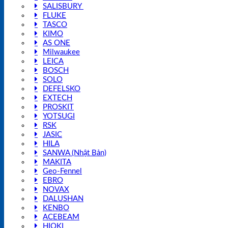
SALISBURY
FLUKE
TASCO
KIMO
AS ONE
Milwaukee
LEICA
BOSCH
SOLO
DEFELSKO
EXTECH
PROSKIT
YOTSUGI
RSK
JASIC
HILA
SANWA (Nhật Bản)
MAKITA
Geo-Fennel
EBRO
NOVAX
DALUSHAN
KENBO
ACEBEAM
HIOKI