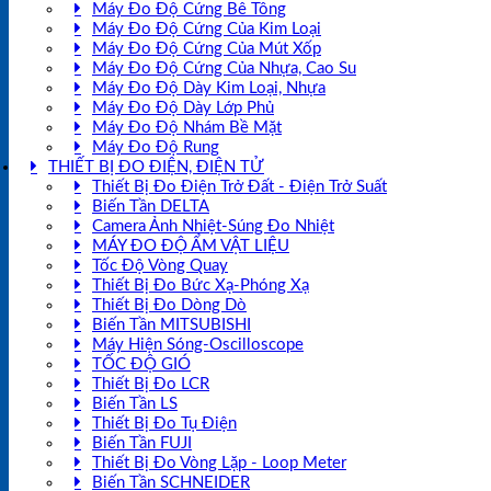
Máy Đo Độ Cứng Bê Tông
Máy Đo Độ Cứng Của Kim Loại
Máy Đo Độ Cứng Của Mút Xốp
Máy Đo Độ Cứng Của Nhựa, Cao Su
Máy Đo Độ Dày Kim Loại, Nhựa
Máy Đo Độ Dày Lớp Phủ
Máy Đo Độ Nhám Bề Mặt
Máy Đo Độ Rung
THIẾT BỊ ĐO ĐIỆN, ĐIỆN TỬ
Thiết Bị Đo Điện Trở Đất - Điện Trở Suất
Biến Tần DELTA
Camera Ảnh Nhiệt-Súng Đo Nhiệt
MÁY ĐO ĐỘ ẨM VẬT LIỆU
Tốc Độ Vòng Quay
Thiết Bị Đo Bức Xạ-Phóng Xạ
Thiết Bị Đo Dòng Dò
Biến Tần MITSUBISHI
Máy Hiện Sóng-Oscilloscope
TỐC ĐỘ GIÓ
Thiết Bị Đo LCR
Biến Tần LS
Thiết Bị Đo Tụ Điện
Biến Tần FUJI
Thiết Bị Đo Vòng Lặp - Loop Meter
Biến Tần SCHNEIDER