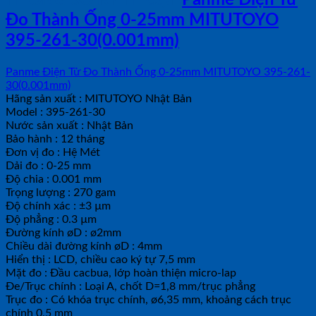
THÔNG SỐ KỸ THUẬT
Panme Điện Tử
Đo Thành Ống 0-25mm MITUTOYO
395-261-30(0.001mm)
Panme Điện Tử Đo Thành Ống 0-25mm MITUTOYO 395-261-
30(0.001mm)
Hãng sản xuất : MITUTOYO Nhật Bản
Model : 395-261-30
Nước sản xuất : Nhật Bản
Bảo hành : 12 tháng
Đơn vị đo : Hệ Mét
Dải đo : 0-25 mm
Độ chia : 0.001 mm
Trọng lượng : 270 gam
Độ chính xác : ±3 µm
Độ phẳng : 0.3 µm
Đường kính øD : ø2mm
Chiều dài đường kính øD : 4mm
Hiển thị : LCD, chiều cao ký tự 7,5 mm
Mặt đo : Đầu cacbua, lớp hoàn thiện micro-lap
Đe/Trục chính : Loại A, chốt D=1,8 mm/trục phẳng
Trục đo : Có khóa trục chính, ø6,35 mm, khoảng cách trục
chính 0,5 mm