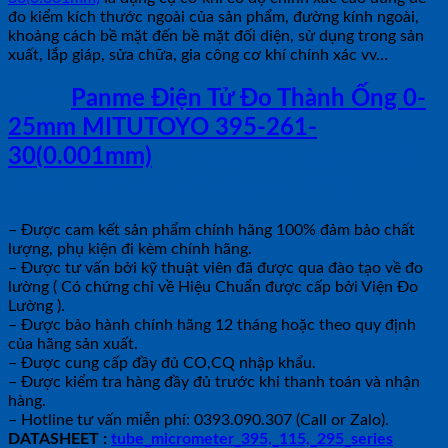
đo kiểm kích thước ngoài của sản phẩm, đường kính ngoài,
khoảng cách bề mặt đến bề mặt đối diện, sử dụng trong sản
xuất, lắp giáp, sửa chữa, gia công cơ khí chính xác vv…
MUA
Panme Điện Tử Đo Thành Ống 0-
25mm MITUTOYO 395-261-
30(0.001mm)
tại shopdoluong.com để
được tư vấn và hỗ trợ giao hàng.
– Được cam kết sản phẩm chính hãng 100% đảm bảo chất
lượng, phụ kiện đi kèm chính hãng.
– Được tư vấn bởi kỹ thuật viên đã được qua đào tạo về đo
lường ( Có chứng chỉ về Hiệu Chuẩn được cấp bởi Viện Đo
Lường ).
– Được bảo hành chính hãng 12 tháng hoặc theo quy định
của hãng sản xuất.
– Được cung cấp đầy đủ CO,CQ nhập khẩu.
– Được kiểm tra hàng đầy đủ trước khi thanh toán và nhận
hàng.
– Hotline tư vấn miễn phí: 0393.090.307 (Call or Zalo).
DATASHEET :
tube_micrometer_395,_115,_295_series