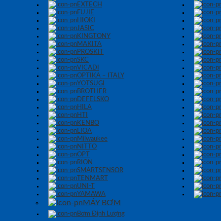
EXTECH
FUJIE
HIOKI
JASIC
KINGTONY
MAKITA
PROSKIT
SKC
VICADI
OPTIKA – ITALY
YOTSUGI
BROTHER
DEFELSKO
HILA
HTI
KENBO
LIOA
Milwaukee
NITTO
OPT
RION
SMARTSENSOR
TENMART
UNI-T
YAMAWA
MÁY BƠM
Bơm Định Lượng