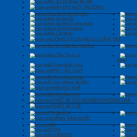
Máy Đo Độ Nhám Bề Mặt
MÁY ĐO MÔI TRƯỜNG
Khúc Xạ Kế Đo Độ Mặn
Máy Đo Độ Ồn
Máy Đo Môi Trường Nước
Khúc Xạ Kế Đo Ngọt
Máy Cất Nước
CÔNG CỤ DỤNG CỤ CẦM TAY
Ren Taro-Bàn Ren-Mũi Ren
Bơm Dầu Thuỷ Lực
Răng)
Bộ Tròng Khẩu Tuýp
PIN – ẮC QUY
Ắc Quy Lithium Solar
Ắc Quy Lithium Xe Điện
MÁY ĐO KHÍ
Báo Khói Báo Cháy
THIẾT BỊ THÍ NGHIỆM PHÒNG LAB
THIẾT BỊ Y TẾ
Y Tế Gia Đình
HÃNG SẢN XUẤT
ABB
ATTEN
ELCOMETER