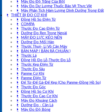
Máy Đo Độ Trắng Của Bột
Máy Đo Dư Lượng Thuốc Bảo Vệ Thực Vật
Máy Phân Tích Hàm Lượng Dinh Dưỡng Trong Đất
THIẾT BỊ ĐO CƠ KHÍ
Đồng Hồ So Điện Tử
COMPA
Thước Đo Cao Điện Tử
Dưỡng Đo Ren Trong Ngoài
MÁY ĐO LỰC KÉO NÉN
Dưỡng Đo Mối Hàn
Thước Thuỷ- Li Vô Cân Máy
BÀN MAP ( BÀN RÀ CHUẨN )
Thước Lá
Đồng Hồ Đo Lỗ-Thước Đo Lỗ
Thước Kẹp Điện Tử
Thước Đo Sâu
Panme Cơ Khí
Panme Điện Tử
Đế Từ-Đế Gá-Đế Kẹp (Cho Panme-Đồng Hồ So)
Thước Đo Góc
Đồng Hồ So Cơ Khí
Thước Đo Cao Cơ Khí
Máy Đo Khoảng Cách
Dưỡng Đo - Căn Lá
Máy Đo Độ Bóng