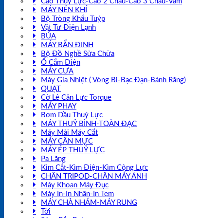
Cảo Thuỷ Lực-Cảo 2 Chấu-Cảo 3 Chấu-Vam
MÁY NÉN KHÍ
Bộ Tròng Khẩu Tuýp
Vật Tư Điện Lạnh
BÚA
MÁY BẮN ĐINH
Bộ Đồ Nghề Sửa Chữa
Ổ Cắm Điện
MÁY CƯA
Máy Gia Nhiệt ( Vòng Bi-Bạc Đạn-Bánh Răng)
QUẠT
Cờ Lê Cân Lực Torque
MÁY PHAY
Bơm Dầu Thuỷ Lực
MÁY THUỶ BÌNH-TOÀN ĐẠC
Máy Mài Máy Cắt
MÁY CÂN MỰC
MÁY ÉP THUỶ LỰC
Pa Lăng
Kìm Cắt-Kìm Điện-Kìm Cộng Lực
CHÂN TRIPOD-CHÂN MÁY ẢNH
Máy Khoan Máy Đục
Máy In-In Nhãn-In Tem
MÁY CHÀ NHÁM-MÁY RUNG
Tời