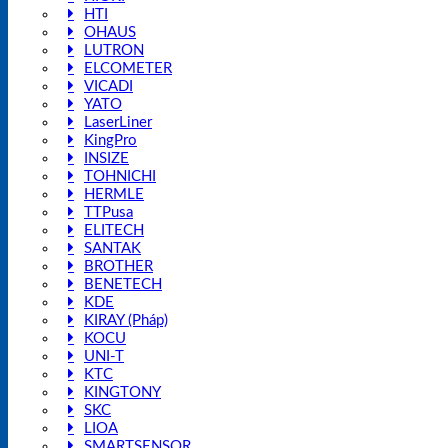
HTI
OHAUS
LUTRON
ELCOMETER
VICADI
YATO
LaserLiner
KingPro
INSIZE
TOHNICHI
HERMLE
TTPusa
ELITECH
SANTAK
BROTHER
BENETECH
KDE
KIRAY (Pháp)
KOCU
UNI-T
KTC
KINGTONY
SKC
LIOA
SMARTSENSOR