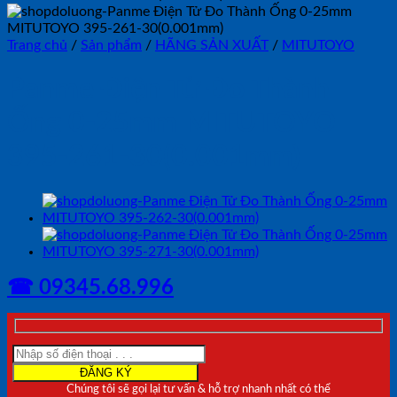
Trang chủ
/
Sản phẩm
/
HÃNG SẢN XUẤT
/
MITUTOYO
Panme Điện Tử Đo Thành
Ống 0-25mm MITUTOYO
395-261-30(0.001mm)
☎ 09345.68.996
Chúng tôi sẽ gọi lại tư vấn & hỗ trợ nhanh nhất có thể