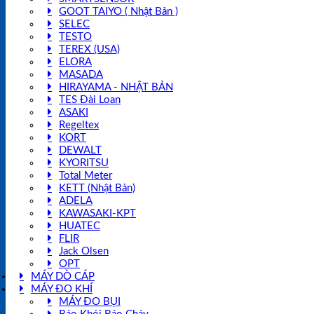
GOOT TAIYO ( Nhật Bản )
SELEC
TESTO
TEREX (USA)
ELORA
MASADA
HIRAYAMA - NHẬT BẢN
TES Đài Loan
ASAKI
Regeltex
KORT
DEWALT
KYORITSU
Total Meter
KETT (Nhật Bản)
ADELA
KAWASAKI-KPT
HUATEC
FLIR
Jack Olsen
OPT
MÁY DÒ CÁP
MÁY ĐO KHÍ
MÁY ĐO BỤI