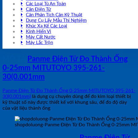
Các Loại Tủ An Toàn
Cân Điện Tử
Cân Phân Tích Cân Kỹ Thuật
Dụng Cụ Lấy Mẫu Thí Nghiệm
Khúc Xạ Kế Các Loại
Kính Hiển Vi
Máy Cất Nước
Máy Lắc Trộn
MÔ TẢ
Panme Điện Tử Đo Thành Ống
0-25mm MITUTOYO 395-261-
30(0.001mm
)
Panme Điện Tử Đo Thành Ống 0-25mm MITUTOYO 395-261-
30(0.001mm)
là dụng cụ chuyên dùng để đo kim loại thiết bị
kỹ thuật số này được thiết kế với khung sâu, để đo độ dày
của vật liệu thành ống
shopdoluong-Panme Điện Tử Đo Thành Ống 0-25mm M