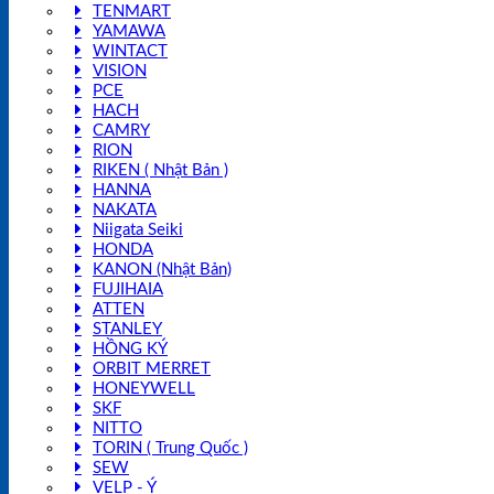
TENMART
YAMAWA
WINTACT
VISION
PCE
HACH
CAMRY
RION
RIKEN ( Nhật Bản )
HANNA
NAKATA
Niigata Seiki
HONDA
KANON (Nhật Bản)
FUJIHAIA
ATTEN
STANLEY
HỒNG KÝ
ORBIT MERRET
HONEYWELL
SKF
NITTO
TORIN ( Trung Quốc )
SEW
VELP - Ý