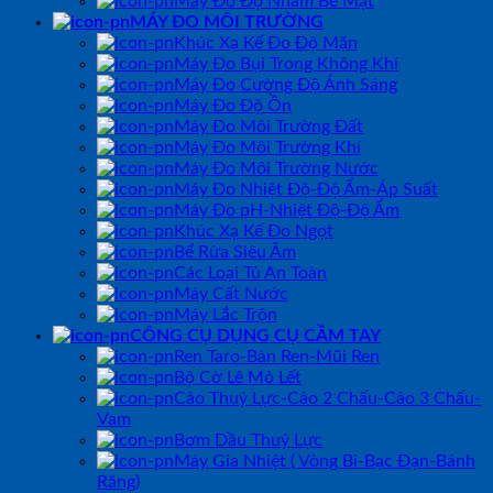
Máy Đo Độ Nhám Bề Mặt
MÁY ĐO MÔI TRƯỜNG
Khúc Xạ Kế Đo Độ Mặn
Máy Đo Bụi Trong Không Khí
Máy Đo Cường Độ Ánh Sáng
Máy Đo Độ Ồn
Máy Đo Môi Trường Đất
Máy Đo Môi Trường Khí
Máy Đo Môi Trường Nước
Máy Đo Nhiệt Độ-Độ Ẩm-Áp Suất
Máy Đo pH-Nhiệt Độ-Độ Ẩm
Khúc Xạ Kế Đo Ngọt
Bể Rửa Siêu Âm
Các Loại Tủ An Toàn
Máy Cất Nước
Máy Lắc Trộn
CÔNG CỤ DỤNG CỤ CẦM TAY
Ren Taro-Bàn Ren-Mũi Ren
Bộ Cờ Lê Mỏ Lết
Cảo Thuỷ Lực-Cảo 2 Chấu-Cảo 3 Chấu-
Vam
Bơm Dầu Thuỷ Lực
Máy Gia Nhiệt ( Vòng Bi-Bạc Đạn-Bánh
Răng)