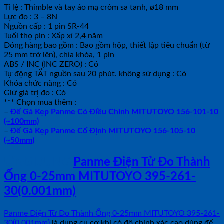
Tỉ lệ : Thimble và tay áo mạ crôm sa tanh, ø18 mm
Lực đo : 3 – 8N
Nguồn cấp : 1 pin SR-44
Tuổi thọ pin : Xấp xỉ 2,4 năm
Đóng hàng bao gồm : Bao gồm hộp, thiết lập tiêu chuẩn (từ
25 mm trở lên), chìa khóa, 1 pin
ABS / INC (INC ZERO) : Có
Tự động TẮT nguồn sau 20 phút. không sử dụng : Có
Khóa chức năng : Có
Giữ giá trị đo : Có
*** Chọn mua thêm :
–
Đế Gá Kẹp Panme Có Điều Chỉnh MITUTOYO 156-101-10
(~100mm)
–
Đế Gá Kẹp Panme Cố Định MITUTOYO 156-105-10
(~50mm)
ỨNG DỤNG
Panme Điện Tử Đo Thành
Ống 0-25mm MITUTOYO 395-261-
30(0.001mm)
Panme Điện Tử Đo Thành Ống 0-25mm MITUTOYO 395-261-
30(0.001mm)
là dụng cụ cơ khí có độ chính xác cao dùng để