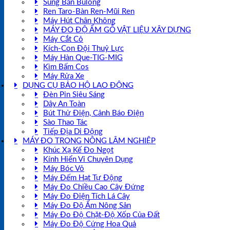
Súng Bắn Bulong
Ren Taro-Bàn Ren-Mũi Ren
Máy Hút Chân Không
MÁY ĐO ĐỘ ẨM GỖ VẬT LIỆU XÂY DỰNG
Máy Cắt Cỏ
Kích-Con Đội Thuỷ Lực
Máy Hàn Que-TIG-MIG
Kìm Bấm Cos
Máy Rửa Xe
DỤNG CỤ BẢO HỘ LAO ĐỘNG
Đèn Pin Siêu Sáng
Dây An Toàn
Bút Thử Điện, Cảnh Báo Điện
Sào Thao Tác
Tiếp Địa Di Động
MÁY ĐO TRONG NÔNG LÂM NGHIỆP
Khúc Xạ Kế Đo Ngọt
Kính Hiển Vi Chuyên Dụng
Máy Bóc Vỏ
Máy Đếm Hạt Tự Động
Máy Đo Chiều Cao Cây Đứng
Máy Đo Điện Tích Lá Cây
Máy Đo Độ Ẩm Nông Sản
Máy Đo Độ Chặt-Độ Xốp Của Đất
Máy Đo Độ Cứng Hoa Quả