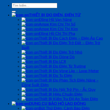
Tìm
kiếm:
THIẾT BỊ ĐO ĐIỆN, ĐIỆN TỬ
Đồng Hồ Vạn Năng
Ampe Kìm Chỉ Thị Số
Ampe Kìm Chỉ Thị Kim
Đồng Hồ Chỉ Thị Pha
Thiết Bị Đo Cách Điện – Điện Áp Cao
Thiết Bị Đo Điện Trở Đất – Điện Trở
Suất
Thiết Bị Đo Điện Trở Nhỏ
Thiết Bị Đo Dòng Dò
Thiết Bị Đo LCR
Thiết Bị Đo Điện Từ Trường
Thiết Bị Đo Vòng Lặp – Loop Meter
Thiết Bị Đo Tụ Điện
Thiết Bị Đo Phân Tích Điện Năng –
Công Suất Điện
Thiết Bị Đo Nội Trở Pin – Ắc Quy
Thiết Bị Hiệu Chuẩn Điện
Thiết Bị Kiểm Tra Độ An Toàn Điện
DỤNG CỤ BẢO HỘ LAO ĐỘNG
Bút Thử Điện, Cảnh Báo Điện