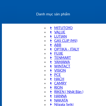
Danh mục sản phẩm
MITUTOYO
VALUE
LUTIAN
GAS CLIP (Mỹ)
ABB
OPTIKA - ITALY
FUJIE
TENMART
YAMAWA
WINTACT
VISION
PCE
HACH
CAMRY
RION
RIKEN ( Nhật Bản )
HANNA
NAKATA
Niigata Seiki