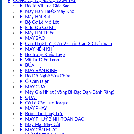
CÔNG CỤ DỤNG CỤ CẦM TAY
Bộ Tô Vít Lục Giác Sao
Máy Hàn Thiếc-Máy Khò
Máy Hút Bụi
Bộ Cờ Lê Mỏ Lết
Ê Tô Đe Cơ Khí
Máy Hút Thiếc
MÁY BÀO
Cảo Thuỷ Lực-Cảo 2 Chấu-Cảo 3 Chấu-Vam
MÁY NÉN KHÍ
Bộ Tròng Khẩu Tuýp
Vật Tư Điện Lạnh
BÚA
MÁY BẮN ĐINH
Bộ Đồ Nghề Sửa Chữa
Ổ Cắm Điện
MÁY CƯA
Máy Gia Nhiệt ( Vòng Bi-Bạc Đạn-Bánh Răng)
QUẠT
Cờ Lê Cân Lực Torque
MÁY PHAY
Bơm Dầu Thuỷ Lực
MÁY THUỶ BÌNH-TOÀN ĐẠC
Máy Mài Máy Cắt
MÁY CÂN MỰC