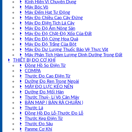
Kính Hiển Vi Chuyên Dụng
Máy Bóc Vỏ
Máy Đếm Hạt Tự Động
Máy Đo Chiều Cao Cây Đứng
Máy Đo Điện Tích Lá Cây
Máy Đo Độ Ẩm Nông Sản
Máy Đo Độ Chặt-Độ Xốp Của Đất
Máy Đo Độ Cứng Hoa Quả
Máy Đo Độ Trắng Của Bột
Máy Đo Dư Lượng Thuốc Bảo Vệ Thực Vật
Máy Phân Tích Hàm Lượng Dinh Dưỡng Trong Đất
THIẾT BỊ ĐO CƠ KHÍ
Đồng Hồ So Điện Tử
COMPA
Thước Đo Cao Điện Tử
Dưỡng Đo Ren Trong Ngoài
MÁY ĐO LỰC KÉO NÉN
Dưỡng Đo Mối Hàn
Thước Thuỷ- Li Vô Cân Máy
BÀN MAP ( BÀN RÀ CHUẨN )
Thước Lá
Đồng Hồ Đo Lỗ-Thước Đo Lỗ
Thước Kẹp Điện Tử
Thước Đo Sâu
Panme Cơ Khí