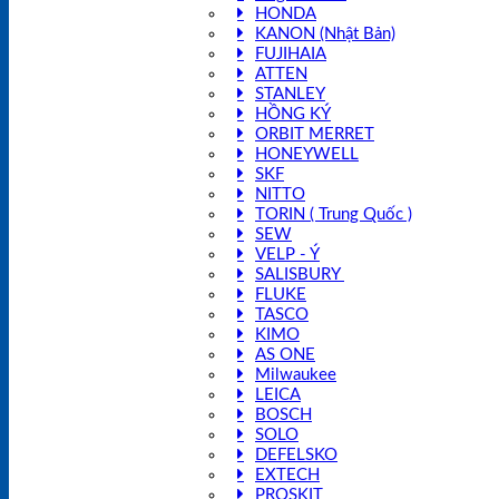
HONDA
KANON (Nhật Bản)
FUJIHAIA
ATTEN
STANLEY
HỒNG KÝ
ORBIT MERRET
HONEYWELL
SKF
NITTO
TORIN ( Trung Quốc )
SEW
VELP - Ý
SALISBURY
FLUKE
TASCO
KIMO
AS ONE
Milwaukee
LEICA
BOSCH
SOLO
DEFELSKO
EXTECH
PROSKIT