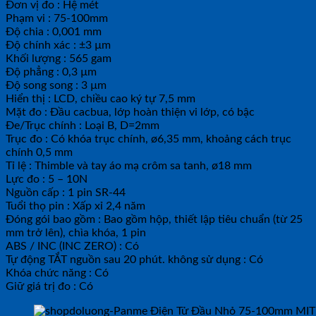
Đơn vị đo : Hệ mét
Phạm vi : 75-100mm
Độ chia : 0,001 mm
Độ chính xác : ±3 µm
Khối lượng : 565 gam
Độ phẳng : 0,3 µm
Độ song song : 3 µm
Hiển thị : LCD, chiều cao ký tự 7,5 mm
Mặt đo : Đầu cacbua, lớp hoàn thiện vi lớp, có bậc
Đe/Trục chính : Loại B, D=2mm
Trục đo : Có khóa trục chính, ø6,35 mm, khoảng cách trục
chính 0,5 mm
Tỉ lệ : Thimble và tay áo mạ crôm sa tanh, ø18 mm
Lực đo : 5 – 10N
Nguồn cấp : 1 pin SR-44
Tuổi thọ pin : Xấp xỉ 2,4 năm
Đóng gói bao gồm : Bao gồm hộp, thiết lập tiêu chuẩn (từ 25
mm trở lên), chìa khóa, 1 pin
ABS / INC (INC ZERO) : Có
Tự động TẮT nguồn sau 20 phút. không sử dụng : Có
Khóa chức năng : Có
Giữ giá trị đo : Có