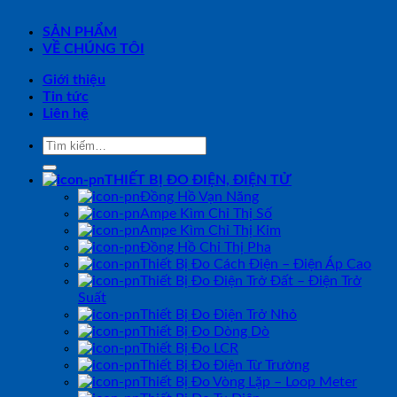
SẢN PHẨM
VỀ CHÚNG TÔI
Giới thiệu
Tin tức
Liên hệ
Tìm
kiếm:
THIẾT BỊ ĐO ĐIỆN, ĐIỆN TỬ
Đồng Hồ Vạn Năng
Ampe Kìm Chỉ Thị Số
Ampe Kìm Chỉ Thị Kim
Đồng Hồ Chỉ Thị Pha
Thiết Bị Đo Cách Điện – Điện Áp Cao
Thiết Bị Đo Điện Trở Đất – Điện Trở
Suất
Thiết Bị Đo Điện Trở Nhỏ
Thiết Bị Đo Dòng Dò
Thiết Bị Đo LCR
Thiết Bị Đo Điện Từ Trường
Thiết Bị Đo Vòng Lặp – Loop Meter