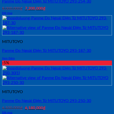
Panme Đo Ngoài Điện Tử MITUTOYO 293-254-30
Giá
Giá
8,000,000
₫
7,200,000
₫
gốc
hiện
Đặt mua
là:
tại
8,000,000₫.
là:
7,200,000₫.
MITUTOYO
Panme Đo Ngoài Điện Tử MITUTOYO 293-187-30
Xem thêm
-5%
MITUTOYO
Panme Đo Ngoài Điện Tử MITUTOYO 293-250-30
Giá
Giá
6,500,000
₫
6,180,000
₫
gốc
hiện
Đặt mua