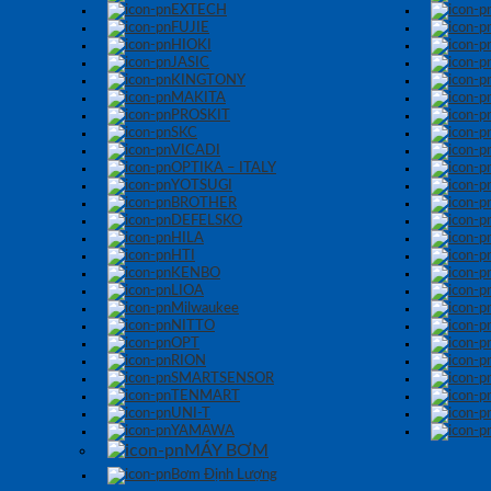
EXTECH
FUJIE
HIOKI
JASIC
KINGTONY
MAKITA
PROSKIT
SKC
VICADI
OPTIKA – ITALY
YOTSUGI
BROTHER
DEFELSKO
HILA
HTI
KENBO
LIOA
Milwaukee
NITTO
OPT
RION
SMARTSENSOR
TENMART
UNI-T
YAMAWA
MÁY BƠM
Bơm Định Lượng