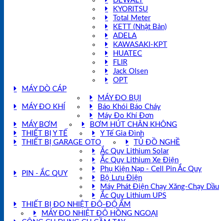
DEWALT
KYORITSU
Total Meter
KETT (Nhật Bản)
ADELA
KAWASAKI-KPT
HUATEC
FLIR
Jack Olsen
OPT
MÁY DÒ CÁP
MÁY ĐO BỤI
MÁY ĐO KHÍ
Báo Khói Báo Cháy
Máy Đo Khí Đơn
MÁY BƠM
BƠM HÚT CHÂN KHÔNG
THIẾT BỊ Y TẾ
Y Tế Gia Đình
THIẾT BỊ GARAGE OTO
TỦ ĐỒ NGHỀ
Ắc Quy Lithium Solar
Ắc Quy Lithium Xe Điện
Phụ Kiện Nạp - Cell Pin Ắc Quy
PIN - ẮC QUY
Bộ Lưu Điện
Máy Phát Điện Chạy Xăng-Chạy Dầu
Ắc Quy Lithium UPS
THIẾT BỊ ĐO NHIỆT ĐỘ-ĐỘ ẨM
MÁY ĐO NHIỆT ĐỘ HỒNG NGOẠI