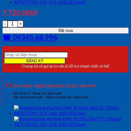
7,720,000
₫
Panme Điện Tử Đầu Nhỏ 75-100mm MITUTOYO 331-264-30(0
Đặt mua
☎ 09345.68.996
Chúng tôi sẽ gọi lại tư vấn & hỗ trợ nhanh nhất có thể
MUA HÀNG ONLINE ĐẢM BẢO TẠI BẢO ANH NTH
Bảo hành 12 tháng trên toàn quốc
Vận chuyển miễn phí - Kiểm tra hàng mới thanh toán