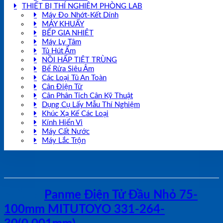
THIẾT BỊ THÍ NGHIỆM PHÒNG LAB
Máy Đo Nhớt-Kết Dính
MÁY KHUẤY
BẾP GIA NHIỆT
Máy Ly Tâm
Tủ Hút Ẩm
NỒI HẤP TIỆT TRÙNG
Bể Rửa Siêu Âm
Các Loại Tủ An Toàn
Cân Điện Tử
Cân Phân Tích Cân Kỹ Thuật
Dụng Cụ Lấy Mẫu Thí Nghiệm
Khúc Xạ Kế Các Loại
Kính Hiển Vi
Máy Cất Nước
Máy Lắc Trộn
MÔ TẢ
Panme Điện Tử Đầu Nhỏ 75-
100mm MITUTOYO 331-264-