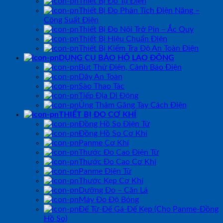
Thiết Bị Đo Tụ Điện
Thiết Bị Đo Phân Tích Điện Năng –
Công Suất Điện
Thiết Bị Đo Nội Trở Pin – Ắc Quy
Thiết Bị Hiệu Chuẩn Điện
Thiết Bị Kiểm Tra Độ An Toàn Điện
DỤNG CỤ BẢO HỘ LAO ĐỘNG
Bút Thử Điện, Cảnh Báo Điện
Dây An Toàn
Sào Thao Tác
Tiếp Địa Di Động
Ủng Thảm Găng Tay Cách Điện
THIẾT BỊ ĐO CƠ KHÍ
Đồng Hồ So Điện Tử
Đồng Hồ So Cơ Khí
Panme Cơ Khí
Thước Đo Cao Điện Tử
Thước Đo Cao Cơ Khí
Panme Điện Tử
Thước Kẹp Cơ Khí
Dưỡng Đo – Căn Lá
Máy Đo Độ Bóng
Đế Từ-Đế Gá-Đế Kẹp (Cho Panme-Đồng
Hồ So)