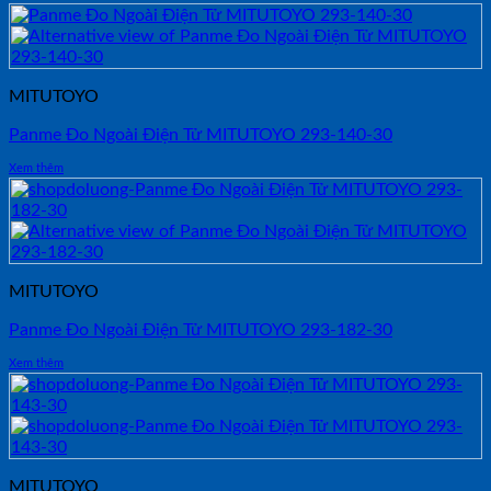
là:
tại
6,500,000₫.
là:
6,180,000₫.
MITUTOYO
Panme Đo Ngoài Điện Tử MITUTOYO 293-140-30
Xem thêm
MITUTOYO
Panme Đo Ngoài Điện Tử MITUTOYO 293-182-30
Xem thêm
MITUTOYO