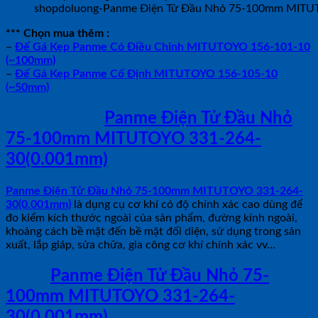
shopdoluong-Panme Điện Tử Đầu Nhỏ 75-100mm MITU
*** Chọn mua thêm :
–
Đế Gá Kẹp Panme Có Điều Chỉnh MITUTOYO 156-101-10
(~100mm)
–
Đế Gá Kẹp Panme Cố Định MITUTOYO 156-105-10
(~50mm)
ỨNG DỤNG
Panme Điện Tử Đầu Nhỏ
75-100mm MITUTOYO 331-264-
30(0.001mm)
Panme Điện Tử Đầu Nhỏ 75-100mm MITUTOYO 331-264-
30(0.001mm)
là dụng cụ cơ khí có độ chính xác cao dùng để
đo kiểm kích thước ngoài của sản phẩm, đường kính ngoài,
khoảng cách bề mặt đến bề mặt đối diện, sử dụng trong sản
xuất, lắp giáp, sửa chữa, gia công cơ khí chính xác vv…
MUA
Panme Điện Tử Đầu Nhỏ 75-
100mm MITUTOYO 331-264-
30(0.001mm)
tại shopdoluong.com để