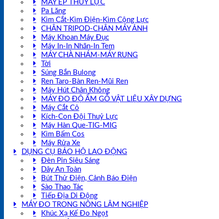
MÁY ÉP THUỶ LỰC
Pa Lăng
Kìm Cắt-Kìm Điện-Kìm Cộng Lực
CHÂN TRIPOD-CHÂN MÁY ẢNH
Máy Khoan Máy Đục
Máy In-In Nhãn-In Tem
MÁY CHÀ NHÁM-MÁY RUNG
Tời
Súng Bắn Bulong
Ren Taro-Bàn Ren-Mũi Ren
Máy Hút Chân Không
MÁY ĐO ĐỘ ẨM GỖ VẬT LIỆU XÂY DỰNG
Máy Cắt Cỏ
Kích-Con Đội Thuỷ Lực
Máy Hàn Que-TIG-MIG
Kìm Bấm Cos
Máy Rửa Xe
DỤNG CỤ BẢO HỘ LAO ĐỘNG
Đèn Pin Siêu Sáng
Dây An Toàn
Bút Thử Điện, Cảnh Báo Điện
Sào Thao Tác
Tiếp Địa Di Động
MÁY ĐO TRONG NÔNG LÂM NGHIỆP
Khúc Xạ Kế Đo Ngọt