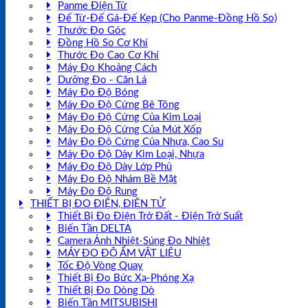
Panme Điện Tử
Đế Từ-Đế Gá-Đế Kẹp (Cho Panme-Đồng Hồ So)
Thước Đo Góc
Đồng Hồ So Cơ Khí
Thước Đo Cao Cơ Khí
Máy Đo Khoảng Cách
Dưỡng Đo - Căn Lá
Máy Đo Độ Bóng
Máy Đo Độ Cứng Bê Tông
Máy Đo Độ Cứng Của Kim Loại
Máy Đo Độ Cứng Của Mút Xốp
Máy Đo Độ Cứng Của Nhựa, Cao Su
Máy Đo Độ Dày Kim Loại, Nhựa
Máy Đo Độ Dày Lớp Phủ
Máy Đo Độ Nhám Bề Mặt
Máy Đo Độ Rung
THIẾT BỊ ĐO ĐIỆN, ĐIỆN TỬ
Thiết Bị Đo Điện Trở Đất - Điện Trở Suất
Biến Tần DELTA
Camera Ảnh Nhiệt-Súng Đo Nhiệt
MÁY ĐO ĐỘ ẨM VẬT LIỆU
Tốc Độ Vòng Quay
Thiết Bị Đo Bức Xạ-Phóng Xạ
Thiết Bị Đo Dòng Dò
Biến Tần MITSUBISHI