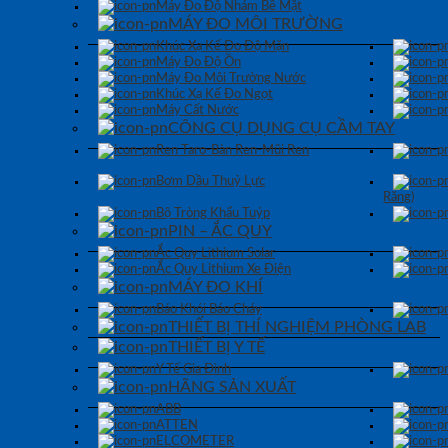
Máy Đo Độ Nhám Bề Mặt
MÁY ĐO MÔI TRƯỜNG
Khúc Xạ Kế Đo Độ Mặn
Máy Đo Độ Ồn
Máy Đo Môi Trường Nước
Khúc Xạ Kế Đo Ngọt
Máy Cất Nước
CÔNG CỤ DỤNG CỤ CẦM TAY
Ren Taro-Bàn Ren-Mũi Ren
Bơm Dầu Thuỷ Lực
Răng)
Bộ Tròng Khẩu Tuýp
PIN – ẮC QUY
Ắc Quy Lithium Solar
Ắc Quy Lithium Xe Điện
MÁY ĐO KHÍ
Báo Khói Báo Cháy
THIẾT BỊ THÍ NGHIỆM PHÒNG LAB
THIẾT BỊ Y TẾ
Y Tế Gia Đình
HÃNG SẢN XUẤT
ABB
ATTEN
ELCOMETER