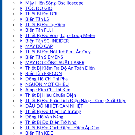
Máy Hiện Sóng-Oscilloscope
TỐC ĐỘ GIÓ
Thiết Bị Đo LCR
Biến Tần LS
Thiết Bị Đo Tụ Điện
Biến Tần FUJI
Thiết Bị Đo Vòng Lặp - Loop Meter
Biến Tần SCHNEIDER
MÁY DÒ CÁP
Thiết Bị Đo Nội Trở Pin - Ắc Quy
Biến Tần SIEMENS
MÁY ĐO CÔNG SUẤT LASER
Thiết Bị Kiểm Tra Độ An Toàn Điện
Biến Tần FRECON
Đồng Hồ Chỉ Thị Pha
NGUỒN MỘT CHIỀU
Ampe Kìm Chỉ Thị Kim
Thiết Bị Hiệu Chuẩn Điện
Thiết Bị Đo Phân Tích Điện Năng - Công Suất Điện
ĐẦU DÒ NHIỆT-CAN NHIỆT
Thiết Bị Đo Điện Từ Trường
Đồng Hồ Vạn Năng
Thiết Bị Đo Điện Trở Nhỏ
Thiết Bị Đo Cách Điện - Điện Áp Cao
Biến Tần KDE