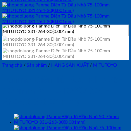
Trang chủ
/
Sản phẩm
/
HÃNG SẢN XUẤT
/
MITUTOYO
Panme Điện Tử Đầu Nhỏ 75-
100mm MITUTOYO 331-
264-30(0.001mm)