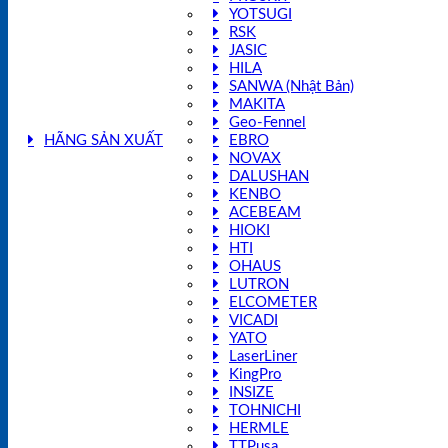
YOTSUGI
RSK
JASIC
HILA
SANWA (Nhật Bản)
MAKITA
Geo-Fennel
HÃNG SẢN XUẤT
EBRO
NOVAX
DALUSHAN
KENBO
ACEBEAM
HIOKI
HTI
OHAUS
LUTRON
ELCOMETER
VICADI
YATO
LaserLiner
KingPro
INSIZE
TOHNICHI
HERMLE
TTPusa