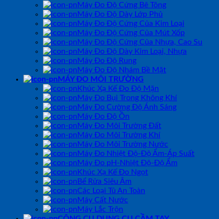
Máy Đo Độ Cứng Bê Tông
Máy Đo Độ Dày Lớp Phủ
Máy Đo Độ Cứng Của Kim Loại
Máy Đo Độ Cứng Của Mút Xốp
Máy Đo Độ Cứng Của Nhựa, Cao Su
Máy Đo Độ Dày Kim Loại, Nhựa
Máy Đo Độ Rung
Máy Đo Độ Nhám Bề Mặt
MÁY ĐO MÔI TRƯỜNG
Khúc Xạ Kế Đo Độ Mặn
Máy Đo Bụi Trong Không Khí
Máy Đo Cường Độ Ánh Sáng
Máy Đo Độ Ồn
Máy Đo Môi Trường Đất
Máy Đo Môi Trường Khí
Máy Đo Môi Trường Nước
Máy Đo Nhiệt Độ-Độ Ẩm-Áp Suất
Máy Đo pH-Nhiệt Độ-Độ Ẩm
Khúc Xạ Kế Đo Ngọt
Bể Rửa Siêu Âm
Các Loại Tủ An Toàn
Máy Cất Nước
Máy Lắc Trộn
CÔNG CỤ DỤNG CỤ CẦM TAY