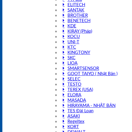
ELITECH
SANTAK
BROTHER
BENETECH
KDE
KIRAY (Pháp)
KOCU
UNI-T
KTC
KINGTONY
SKC
LIOA
SMARTSENSOR
GOOT TAIYO ( Nhật Bản )
SELEC
TESTO
TEREX (USA)
ELORA
MASADA
HIRAYAMA - NHẬT BẢN
TES Đài Loan
ASAKI
Regeltex
KORT