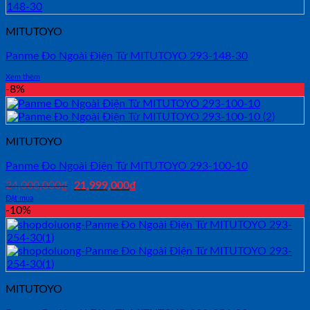
MITUTOYO
Panme Đo Ngoài Điện Tử MITUTOYO 293-148-30
Xem thêm
-8%
MITUTOYO
Panme Đo Ngoài Điện Tử MITUTOYO 293-100-10
Giá
Giá
24,000,000
₫
21,999,000
₫
gốc
hiện
Đặt mua
là:
tại
-10%
24,000,000₫.
là:
21,999,000₫.
MITUTOYO