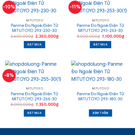
-10%
-11%
MITUTOYO
MITUTOYO
Panme Đo Ngoài Điện Tử
Panme Đo Ngoài Điện Tử
MITUTOYO 293-230-30
MITUTOYO 293-253-30
Giá
Giá
Giá
Giá
2,600,000
₫
2,350,000
₫
8,000,000
₫
7,100,000
₫
gốc
hiện
gốc
hiện
là:
tại
là:
tại
ĐẶT MUA
ĐẶT MUA
2,600,000₫.
là:
8,000,000₫.
là:
2,350,000₫.
7,100
-8%
MITUTOYO
MITUTOYO
Panme Đo Ngoài Điện Tử
Panme Đo Ngoài Điện Tử
MITUTOYO 293-255-30
MITUTOYO 293-180-30
Giá
Giá
8,000,000
₫
7,350,000
₫
gốc
hiện
là:
tại
ĐẶT MUA
XEM THÊM
8,000,000₫.
là:
7,350,000₫.