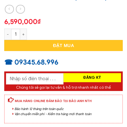
6,590,000
₫
Panme Điện Tử Đầu Nhỏ 25-50mm MITUTOYO 331-252-30(0.
ĐẶT MUA
☎ 09345.68.996
Chúng tôi sẽ gọi lại tư vấn & hỗ trợ nhanh nhất có thể
MUA HÀNG ONLINE ĐẢM BẢO TẠI BẢO ANH NTH
Bảo hành 12 tháng trên toàn quốc
Vận chuyển miễn phí - Kiểm tra hàng mới thanh toán