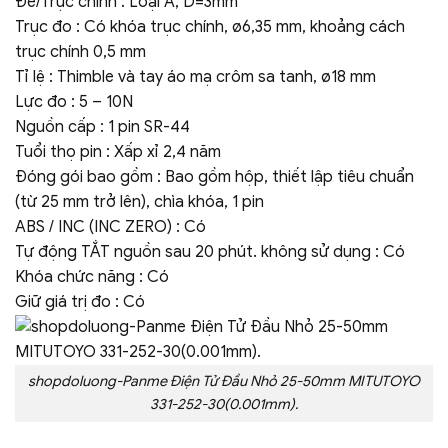
Đe/Trục chính : Loại A, D=3mm
Trục đo : Có khóa trục chính, ø6,35 mm, khoảng cách
trục chính 0,5 mm
Tỉ lệ : Thimble và tay áo mạ crôm sa tanh, ø18 mm
Lực đo : 5 – 10N
Nguồn cấp : 1 pin SR-44
Tuổi thọ pin : Xấp xỉ 2,4 năm
Đóng gói bao gồm : Bao gồm hộp, thiết lập tiêu chuẩn
(từ 25 mm trở lên), chìa khóa, 1 pin
ABS / INC (INC ZERO) : Có
Tự động TẮT nguồn sau 20 phút. không sử dụng : Có
Khóa chức năng : Có
Giữ giá trị đo : Có
shopdoluong-Panme Điện Tử Đầu Nhỏ 25-50mm MITUTOYO
331-252-30(0.001mm).