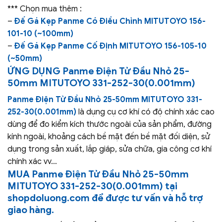
*** Chọn mua thêm :
–
Đế Gá Kẹp Panme Có Điều Chỉnh MITUTOYO 156-
101-10 (~100mm)
–
Đế Gá Kẹp Panme Cố Định MITUTOYO 156-105-10
(~50mm)
ỨNG DỤNG
Panme Điện Tử Đầu Nhỏ 25-
50mm MITUTOYO 331-252-30(0.001mm)
Panme Điện Tử Đầu Nhỏ 25-50mm MITUTOYO 331-
252-30(0.001mm)
là dụng cụ cơ khí có độ chính xác cao
dùng để đo kiểm kích thước ngoài của sản phẩm, đường
kính ngoài, khoảng cách bề mặt đến bề mặt đối diện, sử
dụng trong sản xuất, lắp giáp, sửa chữa, gia công cơ khí
chính xác vv…
MUA
Panme Điện Tử Đầu Nhỏ 25-50mm
MITUTOYO 331-252-30(0.001mm)
tại
shopdoluong.com để được tư vấn và hỗ trợ
giao hàng.