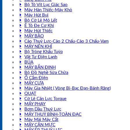
Bộ Tô Vít Lục Giác Sao
Máy Hàn Thiếc-Máy Khò
Máy Hút Bụi
Bộ Cờ Lê Mỏ Lết
Ê Tô Đe Cơ Khí
Máy Hút Thiếc
MÁY BÀO
Cảo Thuỷ Lực-Cảo 2 Chấu-Cảo 3 Chấu-Vam
MÁY NÉN KHÍ
Bộ Tròng Khẩu Tuýp
Vật Tư Điện Lạnh
BÚA
MÁY BẮN ĐINH
Bộ Đồ Nghề Sửa Chữa
Ổ Cắm Điện
MÁY CƯA
Máy Gia Nhiệt ( Vòng Bi-Bạc Đạn-Bánh Răng)
QUẠT
Cờ Lê Cân Lực Torque
MÁY PHAY
Bơm Dầu Thuỷ Lực
MÁY THUỶ BÌNH-TOÀN ĐẠC
Máy Mài Máy Cắt
MÁY CÂN MỰC