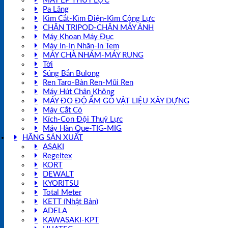
MÁY ÉP THUỶ LỰC
Pa Lăng
Kìm Cắt-Kìm Điện-Kìm Cộng Lực
CHÂN TRIPOD-CHÂN MÁY ẢNH
Máy Khoan Máy Đục
Máy In-In Nhãn-In Tem
MÁY CHÀ NHÁM-MÁY RUNG
Tời
Súng Bắn Bulong
Ren Taro-Bàn Ren-Mũi Ren
Máy Hút Chân Không
MÁY ĐO ĐỘ ẨM GỖ VẬT LIỆU XÂY DỰNG
Máy Cắt Cỏ
Kích-Con Đội Thuỷ Lực
Máy Hàn Que-TIG-MIG
HÃNG SẢN XUẤT
ASAKI
Regeltex
KORT
DEWALT
KYORITSU
Total Meter
KETT (Nhật Bản)
ADELA
KAWASAKI-KPT