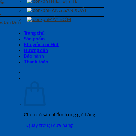
THIẾT BỊ Y TẾ
 Ẩm
HÃNG SẢN XUẤT
n
MÁY BƠM
Bạc Đạn-Bánh
Trang chủ
Sản phẩm
Khuyến mãi Hot
Hướng dẫn
Bảo hành
Thanh toán
Chưa có sản phẩm trong giỏ hàng.
Quay trở lại cửa hàng