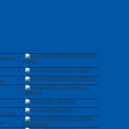
DỤNG CỤ BẢO HỘ LAO
– Điện Trở
ĐỘNG
THIẾT BỊ ĐO CƠ KHÍ
MÁY ĐO MÔI TRƯỜNG
iện
CÔNG CỤ DỤNG CỤ
CẦM TAY
PIN – ẮC QUY
MÁY ĐO KHÍ
a, Cao Su
THIẾT BỊ THÍ NGHIỆM
áng
PHÒNG LAB