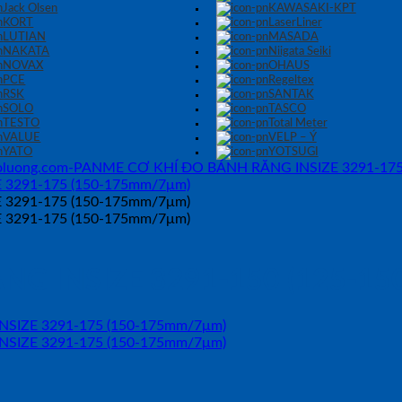
Jack Olsen
KAWASAKI-KPT
KORT
LaserLiner
LUTIAN
MASADA
NAKATA
Niigata Seiki
NOVAX
OHAUS
PCE
Regeltex
RSK
SANTAK
SOLO
TASCO
TESTO
Total Meter
VALUE
VELP – Ý
YATO
YOTSUGI
G INSIZE 3291-150 (125-1