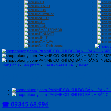
HTI
KENBO
LIOA
Milwaukee
NITTO
OPT
RION
SMARTSENSOR
TENMART
UNI-T
YAMAWA
Bơm Định Lượng
Trang chủ
/
Sản phẩm
/
HÃNG SẢN XUẤT
/
INSIZE
PANME CƠ KHÍ ĐO BÁNH RĂN
☎ 09345.68.996