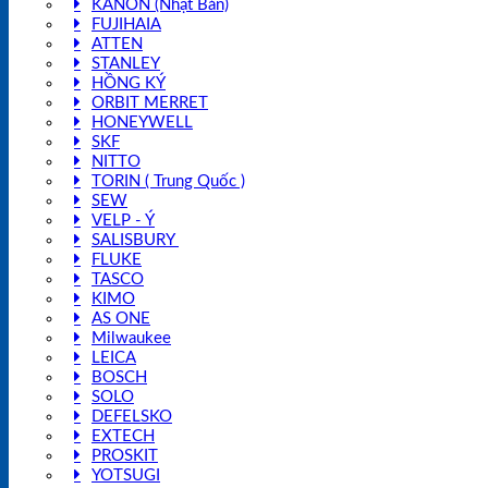
KANON (Nhật Bản)
FUJIHAIA
ATTEN
STANLEY
HỒNG KÝ
ORBIT MERRET
HONEYWELL
SKF
NITTO
TORIN ( Trung Quốc )
SEW
VELP - Ý
SALISBURY
FLUKE
TASCO
KIMO
AS ONE
Milwaukee
LEICA
BOSCH
SOLO
DEFELSKO
EXTECH
PROSKIT
YOTSUGI