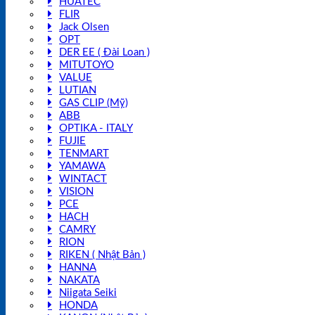
HUATEC
FLIR
Jack Olsen
OPT
DER EE ( Đài Loan )
MITUTOYO
VALUE
LUTIAN
GAS CLIP (Mỹ)
ABB
OPTIKA - ITALY
FUJIE
TENMART
YAMAWA
WINTACT
VISION
PCE
HACH
CAMRY
RION
RIKEN ( Nhật Bản )
HANNA
NAKATA
Niigata Seiki
HONDA