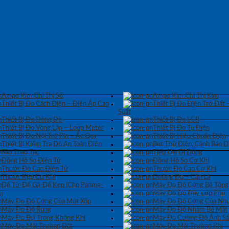
Ampe Kìm Chỉ Thị Số
Ampe Kìm Chỉ Thị Kim
Thiết Bị Đo Cách Điện – Điện Áp Cao
Thiết Bị Đo Điện Trở Đất 
Suất
Thiết Bị Đo Dòng Dò
Thiết Bị Đo LCR
Thiết Bị Đo Vòng Lặp – Loop Meter
Thiết Bị Đo Tụ Điện
Thiết Bị Đo Nội Trở Pin – Ắc Quy
Thiết Bị Hiệu Chuẩn Điện
Thiết Bị Kiểm Tra Độ An Toàn Điện
Bút Thử Điện, Cảnh Báo Đ
Sào Thao Tác
Tiếp Địa Di Động
Đồng Hồ So Điện Tử
Đồng Hồ So Cơ Khí
Thước Đo Cao Điện Tử
Thước Đo Cao Cơ Khí
Thước Kẹp Cơ Khí
Dưỡng Đo – Căn Lá
Đế Từ-Đế Gá-Đế Kẹp (Cho Panme-
Máy Đo Độ Cứng Bê Tông
)
Máy Đo Độ Dày Lớp Phủ
Máy Đo Độ Cứng Của Mút Xốp
Máy Đo Độ Cứng Của Nhự
Máy Đo Độ Rung
Máy Đo Độ Nhám Bề Mặt
Máy Đo Bụi Trong Không Khí
Máy Đo Cường Độ Ánh S
Máy Đo Môi Trường Đất
Máy Đo Môi Trường Khí