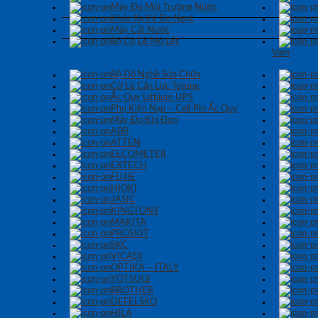
Máy Đo Môi Trường Nước
Khúc Xạ Kế Đo Ngọt
Máy Cất Nước
Bộ Cờ Lê Mỏ Lết
Vam
Bộ Đồ Nghề Sửa Chữa
Cờ Lê Cân Lực Torque
Ắc Quy Lithium UPS
Phụ Kiện Nạp – Cell Pin Ắc Quy
Máy Đo Khí Đơn
ABB
ATTEN
ELCOMETER
EXTECH
FUJIE
HIOKI
JASIC
KINGTONY
MAKITA
PROSKIT
SKC
VICADI
OPTIKA – ITALY
YOTSUGI
BROTHER
DEFELSKO
HILA