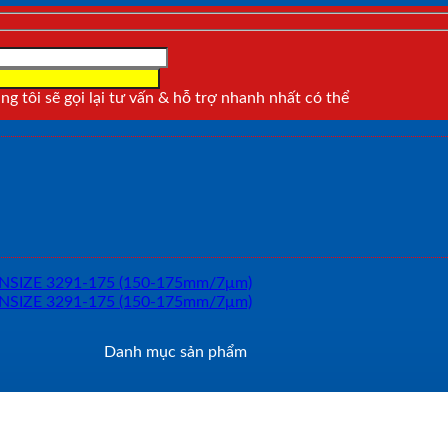
g tôi sẽ gọi lại tư vấn & hỗ trợ nhanh nhất có thể
Danh mục sản phẩm