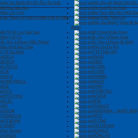
Máy Đo Nhiệt Độ-Độ Ẩm-Áp Suất
Máy Đo pH-Nhiệt Độ-Độ
Bể Rửa Siêu Âm
Các Loại Tủ An Toàn
Máy Lắc Trộn
Ren Taro-Bàn Ren-Mũi Re
Cảo Thuỷ Lực-Cảo 2 Chấu-Cảo 3 Chấu-
Bơm Dầu Thuỷ Lực
Máy Gia Nhiệt ( Vòng Bi-
Răng)
Bộ Tô Vít Lục Giác Sao
Bộ Tròng Khẩu Tuýp
Máy Cắt Cỏ
Ắc Quy Lithium Solar
Ắc Quy Lithium Viễn Thông
Ắc Quy Lithium Xe Điện
Báo Khói Báo Cháy
Máy Đo Đa Khí
Y Tế Gia Đình
Y Tế Thẩm Mỹ
ADELA
ASAKI
BOSCH
EBRO
ELITECH
ELORA
FLIR
FLUKE
HACH
HANNA
HONEYWELL
INSIZE
KDE
KIMO
KOCU
KYORITSU
MITUTOYO
NOVAX
SELEC
SEW
SKF
STANLEY
VISION
HIRAYAMA – NHẬT BẢN
TOHNICHI
YATO
ACEBEAM
AS ONE
CAMRY
DALUSHAN
Geo-Fennel
HERMLE
HONDA
HỒNG KÝ