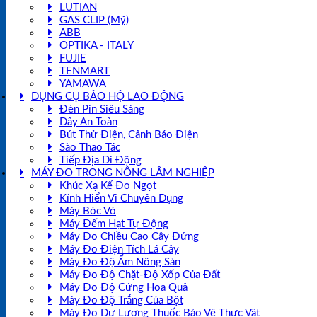
LUTIAN
GAS CLIP (Mỹ)
ABB
OPTIKA - ITALY
FUJIE
TENMART
YAMAWA
DỤNG CỤ BẢO HỘ LAO ĐỘNG
Đèn Pin Siêu Sáng
Dây An Toàn
Bút Thử Điện, Cảnh Báo Điện
Sào Thao Tác
Tiếp Địa Di Động
MÁY ĐO TRONG NÔNG LÂM NGHIỆP
Khúc Xạ Kế Đo Ngọt
Kính Hiển Vi Chuyên Dụng
Máy Bóc Vỏ
Máy Đếm Hạt Tự Động
Máy Đo Chiều Cao Cây Đứng
Máy Đo Điện Tích Lá Cây
Máy Đo Độ Ẩm Nông Sản
Máy Đo Độ Chặt-Độ Xốp Của Đất
Máy Đo Độ Cứng Hoa Quả
Máy Đo Độ Trắng Của Bột
Máy Đo Dư Lượng Thuốc Bảo Vệ Thực Vật