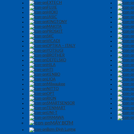
EXTECH
FUJIE
HIOKI
JASIC
KINGTONY
MAKITA
PROSKIT
SKC
VICADI
OPTIKA – ITALY
YOTSUGI
BROTHER
DEFELSKO
HILA
HTI
KENBO
LIOA
Milwaukee
NITTO
OPT
RION
SMARTSENSOR
TENMART
UNI-T
YAMAWA
MÁY BƠM
Bơm Định Lượng