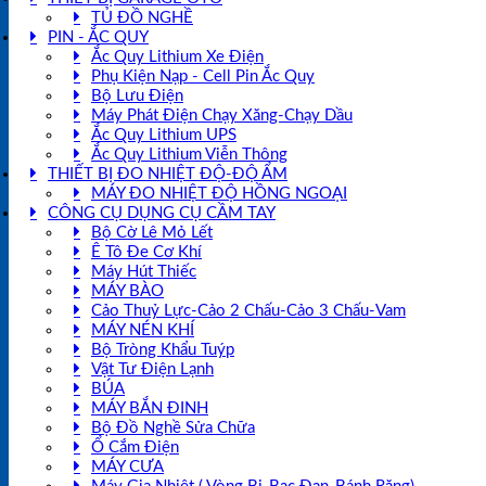
TỦ ĐỒ NGHỀ
PIN - ẮC QUY
Ắc Quy Lithium Xe Điện
Phụ Kiện Nạp - Cell Pin Ắc Quy
Bộ Lưu Điện
Máy Phát Điện Chạy Xăng-Chạy Dầu
Ắc Quy Lithium UPS
Ắc Quy Lithium Viễn Thông
THIẾT BỊ ĐO NHIỆT ĐỘ-ĐỘ ẨM
MÁY ĐO NHIỆT ĐỘ HỒNG NGOẠI
CÔNG CỤ DỤNG CỤ CẦM TAY
Bộ Cờ Lê Mỏ Lết
Ê Tô Đe Cơ Khí
Máy Hút Thiếc
MÁY BÀO
Cảo Thuỷ Lực-Cảo 2 Chấu-Cảo 3 Chấu-Vam
MÁY NÉN KHÍ
Bộ Tròng Khẩu Tuýp
Vật Tư Điện Lạnh
BÚA
MÁY BẮN ĐINH
Bộ Đồ Nghề Sửa Chữa
Ổ Cắm Điện
MÁY CƯA