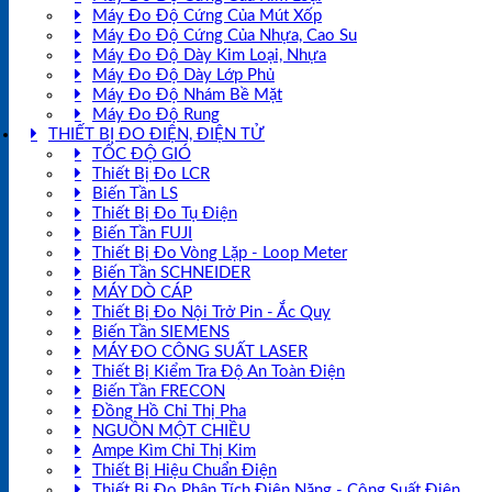
Máy Đo Độ Cứng Của Mút Xốp
Máy Đo Độ Cứng Của Nhựa, Cao Su
Máy Đo Độ Dày Kim Loại, Nhựa
Máy Đo Độ Dày Lớp Phủ
Máy Đo Độ Nhám Bề Mặt
Máy Đo Độ Rung
THIẾT BỊ ĐO ĐIỆN, ĐIỆN TỬ
TỐC ĐỘ GIÓ
Thiết Bị Đo LCR
Biến Tần LS
Thiết Bị Đo Tụ Điện
Biến Tần FUJI
Thiết Bị Đo Vòng Lặp - Loop Meter
Biến Tần SCHNEIDER
MÁY DÒ CÁP
Thiết Bị Đo Nội Trở Pin - Ắc Quy
Biến Tần SIEMENS
MÁY ĐO CÔNG SUẤT LASER
Thiết Bị Kiểm Tra Độ An Toàn Điện
Biến Tần FRECON
Đồng Hồ Chỉ Thị Pha
NGUỒN MỘT CHIỀU
Ampe Kìm Chỉ Thị Kim
Thiết Bị Hiệu Chuẩn Điện
Thiết Bị Đo Phân Tích Điện Năng - Công Suất Điện