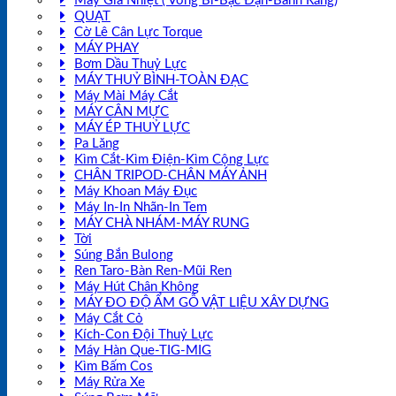
Máy Gia Nhiệt ( Vòng Bi-Bạc Đạn-Bánh Răng)
QUẠT
Cờ Lê Cân Lực Torque
MÁY PHAY
Bơm Dầu Thuỷ Lực
MÁY THUỶ BÌNH-TOÀN ĐẠC
Máy Mài Máy Cắt
MÁY CÂN MỰC
MÁY ÉP THUỶ LỰC
Pa Lăng
Kìm Cắt-Kìm Điện-Kìm Cộng Lực
CHÂN TRIPOD-CHÂN MÁY ẢNH
Máy Khoan Máy Đục
Máy In-In Nhãn-In Tem
MÁY CHÀ NHÁM-MÁY RUNG
Tời
Súng Bắn Bulong
Ren Taro-Bàn Ren-Mũi Ren
Máy Hút Chân Không
MÁY ĐO ĐỘ ẨM GỖ VẬT LIỆU XÂY DỰNG
Máy Cắt Cỏ
Kích-Con Đội Thuỷ Lực
Máy Hàn Que-TIG-MIG
Kìm Bấm Cos
Máy Rửa Xe