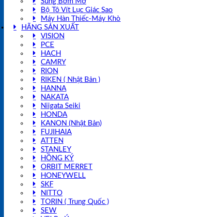
Súng Bơm Mỡ
Bộ Tô Vít Lục Giác Sao
Máy Hàn Thiếc-Máy Khò
HÃNG SẢN XUẤT
VISION
PCE
HACH
CAMRY
RION
RIKEN ( Nhật Bản )
HANNA
NAKATA
Niigata Seiki
HONDA
KANON (Nhật Bản)
FUJIHAIA
ATTEN
STANLEY
HỒNG KÝ
ORBIT MERRET
HONEYWELL
SKF
NITTO
TORIN ( Trung Quốc )
SEW