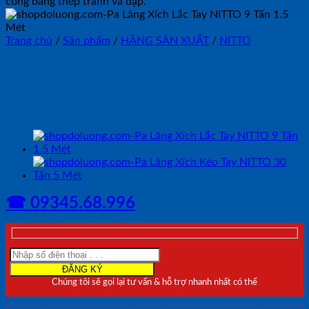
Trang chủ
/
Sản phẩm
/
HÃNG SẢN XUẤT
/
NITTO
Pa Lăng Xích Lắc Tay NITTO
0.75 Tấn 1.5 Mét
☎ 09345.68.996
Chúng tôi sẽ gọi lại tư vấn & hỗ trợ nhanh nhất có thể