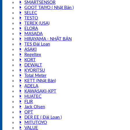
SMARTSENSOR
GOOT TAIYO ( Nhật Bản )
SELEC
TESTO
TEREX (USA)
ELORA
MASADA
HIRAYAMA - NHẬT BẢN
TES Đài Loan
ASAKI
Regeltex
KORT
DEWALT
KYORITSU
Total Meter
KETT (Nhật Bản)
ADELA
KAWASAKI-KPT
HUATEC
FLIR
Jack Olsen
OPT
DER EE ( Đài Loan )
MITUTOYO
VALUE