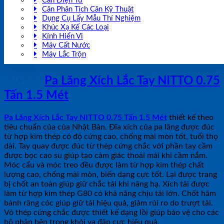
Cân Điện Tử
Cân Phân Tích Cân Kỹ Thuật
Dụng Cụ Lấy Mẫu Thí Nghiệm
Khúc Xạ Kế Các Loại
Kính Hiển Vi
Máy Cất Nước
Máy Lắc Trộn
MÔ TẢ
Pa Lăng Xích Lắc Tay NITTO 0.75
Tấn 1.5 Mét
Pa Lăng Xích Lắc Tay NITTO 0.75 Tấn 1.5 Mét
thiết kế theo
tiêu chuẩn của của Nhật Bản. Đĩa xích của pa lăng được đúc
từ hợp kim thép có độ cứng cao, chống mài mòn tốt, tuổi thọ
dài. Tay quay được đúc từ thép cứng chắc với phần tay cầm
được bọc cao su giúp tạo cảm giác thoải mái khi cầm nắm.
Móc cẩu và móc treo đều được làm từ hợp kim thép chất
lượng cao, chống mài mòn, biến dạng cực tốt. Lại được trang
bị chốt an toàn giúp giữ chắc tải khi nâng hạ. Xích tải được
làm từ hợp kim thép G80 có khả năng chịu tải lớn. Chốt hãm
bánh răng cóc giúp giữ tải hiệu quả, giảm rủi ro do trượt tải.
Vỏ thép cứng chắc được thiết kế dạng lồi giúp bảo vệ cho các
bộ phận bên trong khỏi va đập cực hiệu quả.