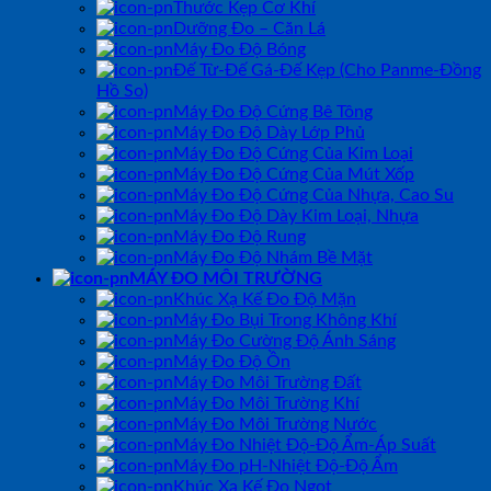
Thước Kẹp Cơ Khí
Dưỡng Đo – Căn Lá
Máy Đo Độ Bóng
Đế Từ-Đế Gá-Đế Kẹp (Cho Panme-Đồng
Hồ So)
Máy Đo Độ Cứng Bê Tông
Máy Đo Độ Dày Lớp Phủ
Máy Đo Độ Cứng Của Kim Loại
Máy Đo Độ Cứng Của Mút Xốp
Máy Đo Độ Cứng Của Nhựa, Cao Su
Máy Đo Độ Dày Kim Loại, Nhựa
Máy Đo Độ Rung
Máy Đo Độ Nhám Bề Mặt
MÁY ĐO MÔI TRƯỜNG
Khúc Xạ Kế Đo Độ Mặn
Máy Đo Bụi Trong Không Khí
Máy Đo Cường Độ Ánh Sáng
Máy Đo Độ Ồn
Máy Đo Môi Trường Đất
Máy Đo Môi Trường Khí
Máy Đo Môi Trường Nước
Máy Đo Nhiệt Độ-Độ Ẩm-Áp Suất
Máy Đo pH-Nhiệt Độ-Độ Ẩm
Khúc Xạ Kế Đo Ngọt