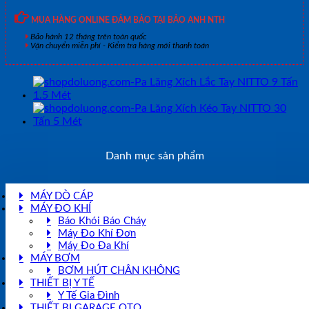
MUA HÀNG ONLINE ĐẢM BẢO TẠI BẢO ANH NTH
Bảo hành 12 tháng trên toàn quốc
Vận chuyển miễn phí - Kiểm tra hàng mới thanh toán
Danh mục sản phẩm
MÁY DÒ CÁP
MÁY ĐO KHÍ
Báo Khói Báo Cháy
Máy Đo Khí Đơn
Máy Đo Đa Khí
MÁY BƠM
BƠM HÚT CHÂN KHÔNG
THIẾT BỊ Y TẾ
Y Tế Gia Đình
THIẾT BỊ GARAGE OTO