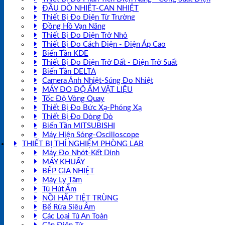
ĐẦU DÒ NHIỆT-CAN NHIỆT
Thiết Bị Đo Điện Từ Trường
Đồng Hồ Vạn Năng
Thiết Bị Đo Điện Trở Nhỏ
Thiết Bị Đo Cách Điện - Điện Áp Cao
Biến Tần KDE
Thiết Bị Đo Điện Trở Đất - Điện Trở Suất
Biến Tần DELTA
Camera Ảnh Nhiệt-Súng Đo Nhiệt
MÁY ĐO ĐỘ ẨM VẬT LIỆU
Tốc Độ Vòng Quay
Thiết Bị Đo Bức Xạ-Phóng Xạ
Thiết Bị Đo Dòng Dò
Biến Tần MITSUBISHI
Máy Hiện Sóng-Oscilloscope
THIẾT BỊ THÍ NGHIỆM PHÒNG LAB
Máy Đo Nhớt-Kết Dính
MÁY KHUẤY
BẾP GIA NHIỆT
Máy Ly Tâm
Tủ Hút Ẩm
NỒI HẤP TIỆT TRÙNG
Bể Rửa Siêu Âm
Các Loại Tủ An Toàn