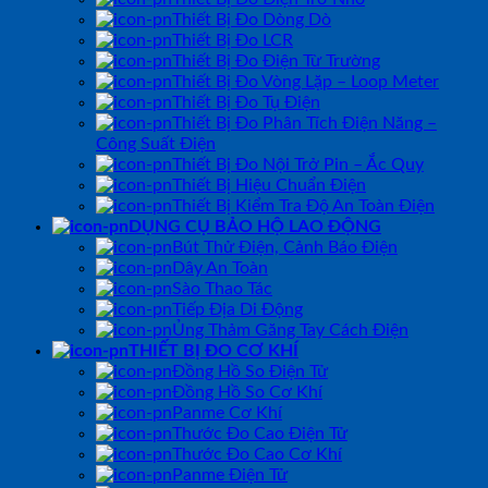
Thiết Bị Đo Dòng Dò
Thiết Bị Đo LCR
Thiết Bị Đo Điện Từ Trường
Thiết Bị Đo Vòng Lặp – Loop Meter
Thiết Bị Đo Tụ Điện
Thiết Bị Đo Phân Tích Điện Năng –
Công Suất Điện
Thiết Bị Đo Nội Trở Pin – Ắc Quy
Thiết Bị Hiệu Chuẩn Điện
Thiết Bị Kiểm Tra Độ An Toàn Điện
DỤNG CỤ BẢO HỘ LAO ĐỘNG
Bút Thử Điện, Cảnh Báo Điện
Dây An Toàn
Sào Thao Tác
Tiếp Địa Di Động
Ủng Thảm Găng Tay Cách Điện
THIẾT BỊ ĐO CƠ KHÍ
Đồng Hồ So Điện Tử
Đồng Hồ So Cơ Khí
Panme Cơ Khí
Thước Đo Cao Điện Tử
Thước Đo Cao Cơ Khí
Panme Điện Tử