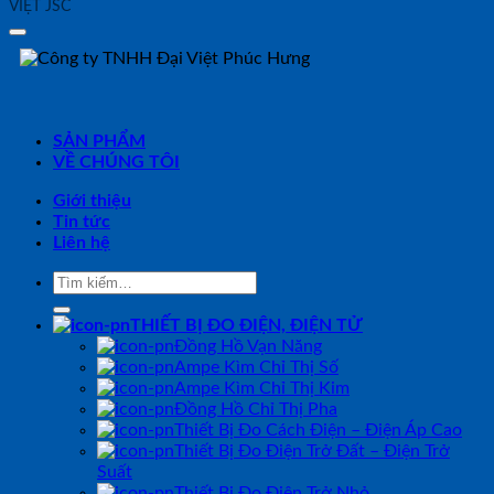
VIỆT JSC
SẢN PHẨM
VỀ CHÚNG TÔI
Giới thiệu
Tin tức
Liên hệ
Tìm
kiếm:
THIẾT BỊ ĐO ĐIỆN, ĐIỆN TỬ
Đồng Hồ Vạn Năng
Ampe Kìm Chỉ Thị Số
Ampe Kìm Chỉ Thị Kim
Đồng Hồ Chỉ Thị Pha
Thiết Bị Đo Cách Điện – Điện Áp Cao
Thiết Bị Đo Điện Trở Đất – Điện Trở
Suất
Thiết Bị Đo Điện Trở Nhỏ