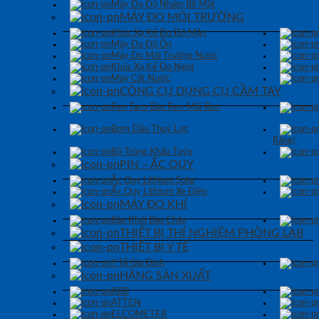
Máy Đo Độ Nhám Bề Mặt
MÁY ĐO MÔI TRƯỜNG
Khúc Xạ Kế Đo Độ Mặn
Máy Đo Độ Ồn
Máy Đo Môi Trường Nước
Khúc Xạ Kế Đo Ngọt
Máy Cất Nước
CÔNG CỤ DỤNG CỤ CẦM TAY
Ren Taro-Bàn Ren-Mũi Ren
Bơm Dầu Thuỷ Lực
Răng)
Bộ Tròng Khẩu Tuýp
PIN – ẮC QUY
Ắc Quy Lithium Solar
Ắc Quy Lithium Xe Điện
MÁY ĐO KHÍ
Báo Khói Báo Cháy
THIẾT BỊ THÍ NGHIỆM PHÒNG LAB
THIẾT BỊ Y TẾ
Y Tế Gia Đình
HÃNG SẢN XUẤT
ABB
ATTEN
ELCOMETER