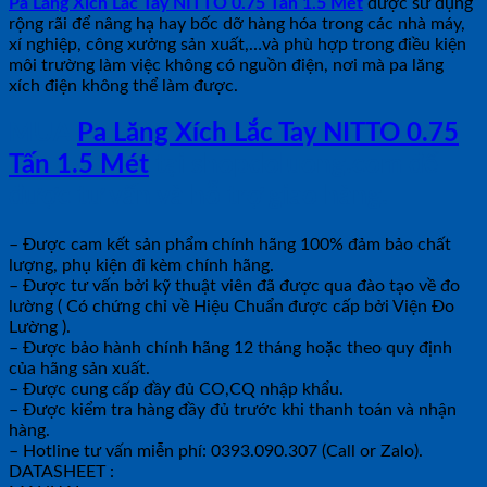
Pa Lăng Xích Lắc Tay NITTO 0.75 Tấn 1.5 Mét
được sử dụng
rộng rãi để nâng hạ hay bốc dỡ hàng hóa trong các nhà máy,
xí nghiệp, công xưởng sản xuất,…và phù hợp trong điều kiện
môi trường làm việc không có nguồn điện, nơi mà pa lăng
xích điện không thể làm được.
MUA
Pa Lăng Xích Lắc Tay NITTO 0.75
Tấn 1.5 Mét
tại shopdoluong.com để
được tư vấn và hỗ trợ giao hàng.
– Được cam kết sản phẩm chính hãng 100% đảm bảo chất
lượng, phụ kiện đi kèm chính hãng.
– Được tư vấn bởi kỹ thuật viên đã được qua đào tạo về đo
lường ( Có chứng chỉ về Hiệu Chuẩn được cấp bởi Viện Đo
Lường ).
– Được bảo hành chính hãng 12 tháng hoặc theo quy định
của hãng sản xuất.
– Được cung cấp đầy đủ CO,CQ nhập khẩu.
– Được kiểm tra hàng đầy đủ trước khi thanh toán và nhận
hàng.
– Hotline tư vấn miễn phí: 0393.090.307 (Call or Zalo).
DATASHEET :