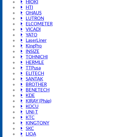
HIOKI
HTI
OHAUS
LUTRON
ELCOMETER
VICADI
YATO
LaserLiner
KingPro
INSIZE
TOHNICHI
HERMLE
TTPusa
ELITECH
SANTAK
BROTHER
BENETECH
KDE
KIRAY (Pháp)
KOCU
UNI-T
KTC
KINGTONY
SKC
LIOA