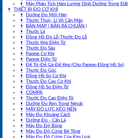
Máy Phân Tích Hàm Lượng Dinh Dưỡng Trong Đất
THIẾT BỊ ĐO CƠ KHÍ
Dưỡng Đo Mối Hàn
Thước Thuỷ- Li Vô Cân Máy
BÀN MAP ( BÀN RÀ CHUẨN )
Thước Lá
Đồng Hồ Đo Lỗ-Thước Đo Lỗ
Thước Kẹp Điện Tử
Thước Đo Sâu
Panme Cơ Khí
Panme Điện Tử
Đế Từ-Đế Gá-Đế Kẹp (Cho Panme-Đồng Hồ So)
Thước Đo Góc
Đồng Hồ So Cơ Khí
Thước Đo Cao Cơ Khí
Đồng Hồ So Điện Tử
COMPA
Thước Đo Cao Điện Tử
Dưỡng Đo Ren Trong Ngoài
MÁY ĐO LỰC KÉO NÉN
Máy Đo Khoảng Cách
Dưỡng Đo - Căn Lá
Máy Đo Độ Bóng
Máy Đo Độ Cứng Bê Tông
Máy Đo Độ Cứng Của Kim Loại