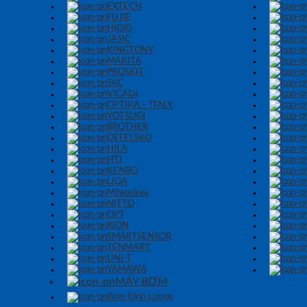
EXTECH
FUJIE
HIOKI
JASIC
KINGTONY
MAKITA
PROSKIT
SKC
VICADI
OPTIKA – ITALY
YOTSUGI
BROTHER
DEFELSKO
HILA
HTI
KENBO
LIOA
Milwaukee
NITTO
OPT
RION
SMARTSENSOR
TENMART
UNI-T
YAMAWA
MÁY BƠM
Bơm Định Lượng