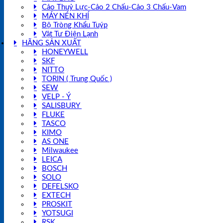
Cảo Thuỷ Lực-Cảo 2 Chấu-Cảo 3 Chấu-Vam
MÁY NÉN KHÍ
Bộ Tròng Khẩu Tuýp
Vật Tư Điện Lạnh
HÃNG SẢN XUẤT
HONEYWELL
SKF
NITTO
TORIN ( Trung Quốc )
SEW
VELP - Ý
SALISBURY
FLUKE
TASCO
KIMO
AS ONE
Milwaukee
LEICA
BOSCH
SOLO
DEFELSKO
EXTECH
PROSKIT
YOTSUGI
RSK