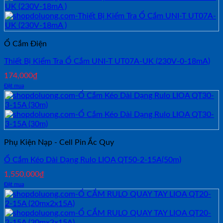
Ổ Cắm Điện
Thiết Bị Kiểm Tra Ổ Cắm UNI-T UT07A-UK (230V-0-18mA)
174,000
₫
Đặt mua
Phụ Kiện Nạp - Cell Pin Ắc Quy
Ổ Cắm Kéo Dài Dạng Rulo LIOA QT50-2-15A(50m)
1,550,000
₫
Đặt mua