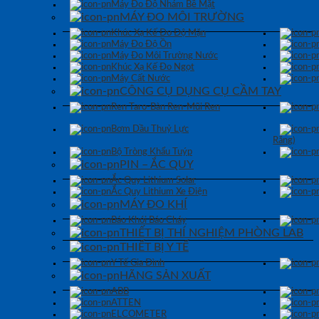
Máy Đo Độ Nhám Bề Mặt
MÁY ĐO MÔI TRƯỜNG
Khúc Xạ Kế Đo Độ Mặn
Máy Đo Độ Ồn
Máy Đo Môi Trường Nước
Khúc Xạ Kế Đo Ngọt
Máy Cất Nước
CÔNG CỤ DỤNG CỤ CẦM TAY
Ren Taro-Bàn Ren-Mũi Ren
Bơm Dầu Thuỷ Lực
Răng)
Bộ Tròng Khẩu Tuýp
PIN – ẮC QUY
Ắc Quy Lithium Solar
Ắc Quy Lithium Xe Điện
MÁY ĐO KHÍ
Báo Khói Báo Cháy
THIẾT BỊ THÍ NGHIỆM PHÒNG LAB
THIẾT BỊ Y TẾ
Y Tế Gia Đình
HÃNG SẢN XUẤT
ABB
ATTEN
ELCOMETER