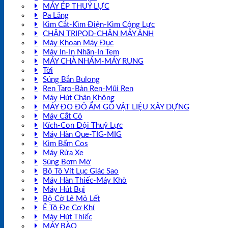
MÁY ÉP THUỶ LỰC
Pa Lăng
Kìm Cắt-Kìm Điện-Kìm Cộng Lực
CHÂN TRIPOD-CHÂN MÁY ẢNH
Máy Khoan Máy Đục
Máy In-In Nhãn-In Tem
MÁY CHÀ NHÁM-MÁY RUNG
Tời
Súng Bắn Bulong
Ren Taro-Bàn Ren-Mũi Ren
Máy Hút Chân Không
MÁY ĐO ĐỘ ẨM GỖ VẬT LIỆU XÂY DỰNG
Máy Cắt Cỏ
Kích-Con Đội Thuỷ Lực
Máy Hàn Que-TIG-MIG
Kìm Bấm Cos
Máy Rửa Xe
Súng Bơm Mỡ
Bộ Tô Vít Lục Giác Sao
Máy Hàn Thiếc-Máy Khò
Máy Hút Bụi
Bộ Cờ Lê Mỏ Lết
Ê Tô Đe Cơ Khí
Máy Hút Thiếc
MÁY BÀO