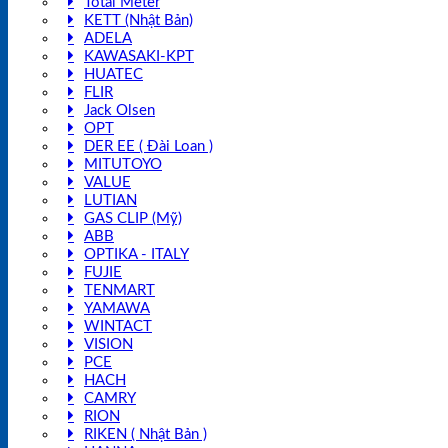
Total Meter
KETT (Nhật Bản)
ADELA
KAWASAKI-KPT
HUATEC
FLIR
Jack Olsen
OPT
DER EE ( Đài Loan )
MITUTOYO
VALUE
LUTIAN
GAS CLIP (Mỹ)
ABB
OPTIKA - ITALY
FUJIE
TENMART
YAMAWA
WINTACT
VISION
PCE
HACH
CAMRY
RION
RIKEN ( Nhật Bản )