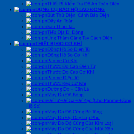
Thiết Bị Kiểm Tra Độ An Toàn Điện
DỤNG CỤ BẢO HỘ LAO ĐỘNG
Bút Thử Điện, Cảnh Báo Điện
Dây An Toàn
Sào Thao Tác
Tiếp Địa Di Động
Ủng Thảm Găng Tay Cách Điện
THIẾT BỊ ĐO CƠ KHÍ
Đồng Hồ So Điện Tử
Đồng Hồ So Cơ Khí
Panme Cơ Khí
Thước Đo Cao Điện Tử
Thước Đo Cao Cơ Khí
Panme Điện Tử
Thước Kẹp Cơ Khí
Dưỡng Đo – Căn Lá
Máy Đo Độ Bóng
Đế Từ-Đế Gá-Đế Kẹp (Cho Panme-Đồng
Hồ So)
Máy Đo Độ Cứng Bê Tông
Máy Đo Độ Dày Lớp Phủ
Máy Đo Độ Cứng Của Kim Loại
Máy Đo Độ Cứng Của Mút Xốp