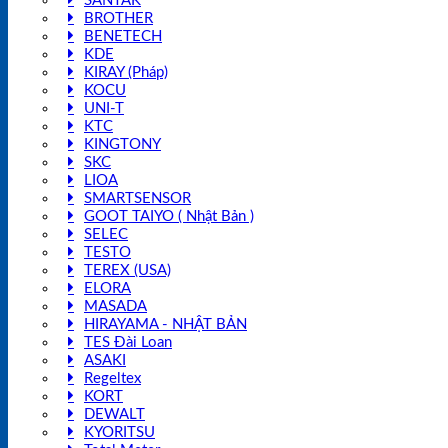
SANTAK
BROTHER
BENETECH
KDE
KIRAY (Pháp)
KOCU
UNI-T
KTC
KINGTONY
SKC
LIOA
SMARTSENSOR
GOOT TAIYO ( Nhật Bản )
SELEC
TESTO
TEREX (USA)
ELORA
MASADA
HIRAYAMA - NHẬT BẢN
TES Đài Loan
ASAKI
Regeltex
KORT
DEWALT
KYORITSU