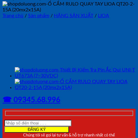
Trang chủ
/
Sản phẩm
/
HÃNG SẢN XUẤT
/
LIOA
Ổ Cắm Kéo Dài Dạng Rulo
Phích Cắm Kiểu UK LIOA
QN20-3-13A (20m)
☎ 09345.68.996
Chúng tôi sẽ gọi lại tư vấn & hỗ trợ nhanh nhất có thể