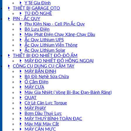
Y Tế Gia Đình
THIẾT BỊ GARAGE OTO
TỦ ĐỒ NGHỀ
PIN - ẮC QUY
Phụ Kiện Nạp - Cell Pin Ắc Quy
Bộ Lưu Điện
Máy Phát Điện Chạy Xăng-Chạy Dầu
Ắc Quy Lithium UPS
Ắc Quy Lithium Viễn Thông
Ắc Quy Lithium Solar
THIẾT BỊ ĐO NHIỆT ĐỘ-ĐỘ ẨM
MÁY ĐO NHIỆT ĐỘ HỒNG NGOẠI
CÔNG CỤ DỤNG CỤ CẦM TAY
MÁY BẮN ĐINH
Bộ Đồ Nghề Sửa Chữa
Ổ Cắm Điện
MÁY CƯA
Máy Gia Nhiệt ( Vòng Bi-Bạc Đạn-Bánh Răng)
QUẠT
Cờ Lê Cân Lực Torque
MÁY PHAY
Bơm Dầu Thuỷ Lực
MÁY THUỶ BÌNH-TOÀN ĐẠC
Máy Mài Máy Cắt
MÁY CÂN MỰC