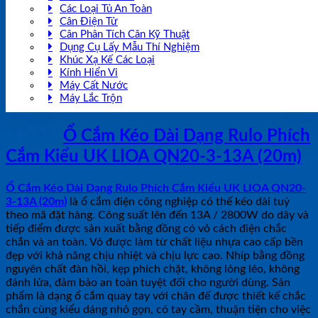
Các Loại Tủ An Toàn
Cân Điện Tử
Cân Phân Tích Cân Kỹ Thuật
Dụng Cụ Lấy Mẫu Thí Nghiệm
Khúc Xạ Kế Các Loại
Kính Hiển Vi
Máy Cất Nước
Máy Lắc Trộn
MÔ TẢ
Ổ Cắm Kéo Dài Dạng Rulo Phích
Cắm Kiểu UK LIOA QN20-3-13A (20m)
Ổ Cắm Kéo Dài Dạng Rulo Phích Cắm Kiểu UK LIOA QN20-
3-13A (20m)
là ổ cắm điện công nghiệp có thế kéo dài tuỳ
theo mã đặt hàng. Công suất lên đến 13A / 2800W do dây và
tiếp điểm được sản xuất bằng đồng có vỏ cách điện chắc
chắn và an toàn. Vỏ được làm từ chất liệu nhựa cao cấp bền
đẹp với khả năng chịu nhiệt và chịu lực cao. Nhíp bằng đồng
nguyên chất đàn hồi, kẹp phích chặt, không lỏng lẻo, không
đánh lửa, đảm bảo an toàn tuyệt đối cho người dùng. Sản
phẩm là dạng ổ cắm quay tay với chân đế được thiết kế chắc
chắn cùng kiểu dáng nhỏ gọn, có tay cầm, thuận tiện cho việc