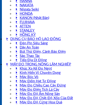
HANNA
NAKATA
Niigata Seiki
HONDA
KANON (Nhật Bản)
FUJIHAIA
ATTEN
STANLEY
HỒNG KÝ
DỤNG CỤ BẢO HỘ LAO ĐỘNG
Đèn Pin Siêu Sáng
Dây An Toàn
Bút Thử Điện, Cảnh Báo Điện
Sào Thao Tác
Tiếp Địa Di Động
MÁY ĐO TRONG NÔNG LÂM NGHIỆP
Khúc Xạ Kế Đo Ngọt
Kính Hiển Vi Chuyên Dụng
Máy Bóc Vỏ
Máy Đếm Hạt Tự Động
Máy Đo Chiều Cao Cây Đứng
Máy Đo Điện Tích Lá Cây
Máy Đo Độ Ẩm Nông Sản
Máy Đo Độ Chặt-Độ Xốp Của Đất
Máy Đo Độ Cứng Hoa Quả