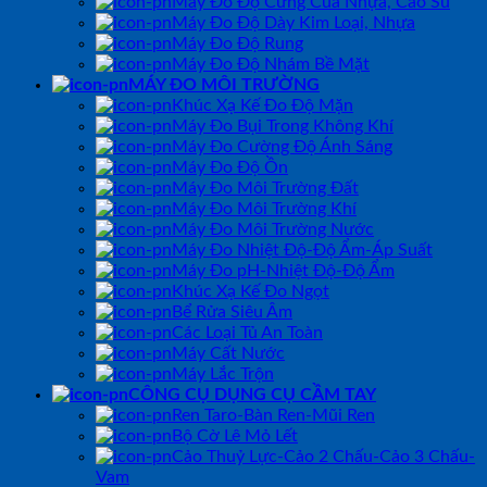
Máy Đo Độ Cứng Của Nhựa, Cao Su
Máy Đo Độ Dày Kim Loại, Nhựa
Máy Đo Độ Rung
Máy Đo Độ Nhám Bề Mặt
MÁY ĐO MÔI TRƯỜNG
Khúc Xạ Kế Đo Độ Mặn
Máy Đo Bụi Trong Không Khí
Máy Đo Cường Độ Ánh Sáng
Máy Đo Độ Ồn
Máy Đo Môi Trường Đất
Máy Đo Môi Trường Khí
Máy Đo Môi Trường Nước
Máy Đo Nhiệt Độ-Độ Ẩm-Áp Suất
Máy Đo pH-Nhiệt Độ-Độ Ẩm
Khúc Xạ Kế Đo Ngọt
Bể Rửa Siêu Âm
Các Loại Tủ An Toàn
Máy Cất Nước
Máy Lắc Trộn
CÔNG CỤ DỤNG CỤ CẦM TAY
Ren Taro-Bàn Ren-Mũi Ren
Bộ Cờ Lê Mỏ Lết
Cảo Thuỷ Lực-Cảo 2 Chấu-Cảo 3 Chấu-
Vam