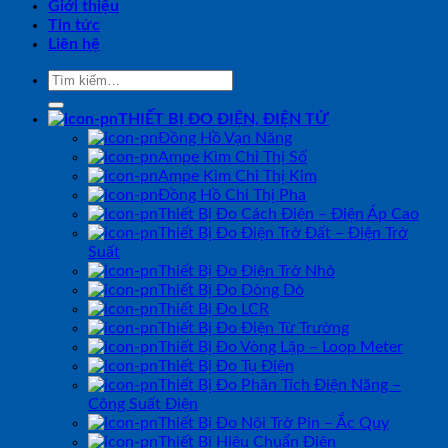
Giới thiệu
Tin tức
Liên hệ
Tìm
kiếm:
THIẾT BỊ ĐO ĐIỆN, ĐIỆN TỬ
Đồng Hồ Vạn Năng
Ampe Kìm Chỉ Thị Số
Ampe Kìm Chỉ Thị Kim
Đồng Hồ Chỉ Thị Pha
Thiết Bị Đo Cách Điện – Điện Áp Cao
Thiết Bị Đo Điện Trở Đất – Điện Trở
Suất
Thiết Bị Đo Điện Trở Nhỏ
Thiết Bị Đo Dòng Dò
Thiết Bị Đo LCR
Thiết Bị Đo Điện Từ Trường
Thiết Bị Đo Vòng Lặp – Loop Meter
Thiết Bị Đo Tụ Điện
Thiết Bị Đo Phân Tích Điện Năng –
Công Suất Điện
Thiết Bị Đo Nội Trở Pin – Ắc Quy
Thiết Bị Hiệu Chuẩn Điện