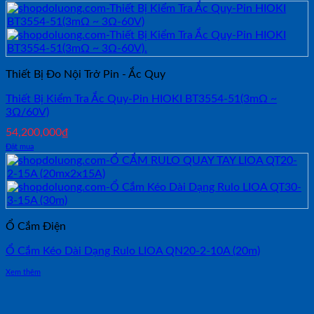
Thiết Bị Đo Nội Trở Pin - Ắc Quy
Thiết Bị Kiểm Tra Ắc Quy-Pin HIOKI BT3554-51(3mΩ ~
3Ω/60V)
54,200,000
₫
Đặt mua
Ổ Cắm Điện
Ổ Cắm Kéo Dài Dạng Rulo LIOA QN20-2-10A (20m)
Xem thêm