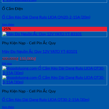
Ổ Cắm Điện
Ổ Cắm Kéo Dài Dạng Rulo LIOA QN20-2-15A (20m)
Xem thêm
-25%
Phụ Kiện Nạp - Cell Pin Ắc Quy
Máy Đo Nguồn Ắc Quy 12V YATO YT-83101
Giá
Giá
200,000
₫
150,000
₫
gốc
hiện
Đặt mua
là:
tại
200,000₫.
là:
150,000₫.
Phụ Kiện Nạp - Cell Pin Ắc Quy
Ổ Cắm Kéo Dài Dạng Rulo LIOA QT30-2-15A (30m)
Xem thêm