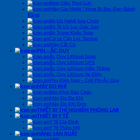
Bơm Dầu Thuỷ Lực
Máy Gia Nhiệt ( Vòng Bi-Bạc Đạn-Bánh
Răng)
Bộ Đồ Nghề Sửa Chữa
Bộ Tô Vít Lục Giác Sao
Bộ Tròng Khẩu Tuýp
Cờ Lê Cân Lực Torque
Máy Cắt Cỏ
PIN – ẮC QUY
Ắc Quy Lithium Solar
Ắc Quy Lithium UPS
Ắc Quy Lithium Viễn Thông
Ắc Quy Lithium Xe Điện
Phụ Kiện Nạp – Cell Pin Ắc Quy
MÁY ĐO KHÍ
Báo Khói Báo Cháy
Máy Đo Đa Khí
Máy Đo Khí Đơn
THIẾT BỊ THÍ NGHIỆM PHÒNG LAB
THIẾT BỊ Y TẾ
Y Tế Gia Đình
Y Tế Thẩm Mỹ
HÃNG SẢN XUẤT
ABB