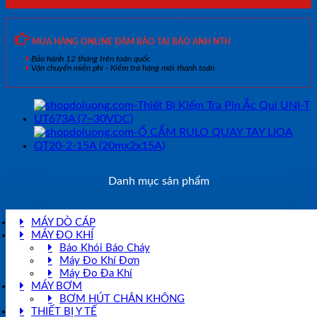
MUA HÀNG ONLINE ĐẢM BẢO TẠI BẢO ANH NTH
Bảo hành 12 tháng trên toàn quốc
Vận chuyển miễn phí - Kiểm tra hàng mới thanh toán
Danh mục sản phẩm
MÁY DÒ CÁP
MÁY ĐO KHÍ
Báo Khói Báo Cháy
Máy Đo Khí Đơn
Máy Đo Đa Khí
MÁY BƠM
BƠM HÚT CHÂN KHÔNG
THIẾT BỊ Y TẾ