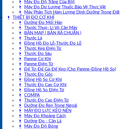
Máy Đo Độ Trắng Của Bột
Máy Đo Dư Lượng Thuốc Bảo Vệ Thực Vật
Máy Phân Tích Hàm Lượng Dinh Dưỡng Trong Đất
THIẾT BỊ ĐO CƠ KHÍ
Dưỡng Đo Mối Hàn
Thước Thuỷ- Li Vô Cân Máy
BÀN MAP ( BÀN RÀ CHUẨN )
Thước Lá
Đồng Hồ Đo Lỗ-Thước Đo Lỗ
Thước Kẹp Điện Tử
Thước Đo Sâu
Panme Cơ Khí
Panme Điện Tử
Đế Từ-Đế Gá-Đế Kẹp (Cho Panme-Đồng Hồ So)
Thước Đo Góc
Đồng Hồ So Cơ Khí
Thước Đo Cao Cơ Khí
Đồng Hồ So Điện Tử
COMPA
Thước Đo Cao Điện Tử
Dưỡng Đo Ren Trong Ngoài
MÁY ĐO LỰC KÉO NÉN
Máy Đo Khoảng Cách
Dưỡng Đo - Căn Lá
Máy Đo Độ Bóng