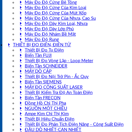
Máy Đo Độ Cứng Bê Tông
Máy Đo Độ Cứng Của Kim Loại
Máy Đo Độ Cứng Của Mút Xốp
Máy Đo Độ Cứng Của Nhựa, Cao Su
Máy Đo Độ Dày Kim Loại, Nhựa
Máy Đo Độ Dày Lớp Phủ
Máy Đo Độ Nhám Bề Mặt
Máy Đo Độ Rung
THIẾT BỊ ĐO ĐIỆN, ĐIỆN TỬ
Thiết Bị Đo Tụ Điện
Biến Tần FUJI
Thiết Bị Đo Vòng Lặp - Loop Meter
Biến Tần SCHNEIDER
MÁY DÒ CÁP
Thiết Bị Đo Nội Trở Pin - Ắc Quy
Biến Tần SIEMENS
MÁY ĐO CÔNG SUẤT LASER
Thiết Bị Kiểm Tra Độ An Toàn Điện
Biến Tần FRECON
Đồng Hồ Chỉ Thị Pha
NGUỒN MỘT CHIỀU
Ampe Kìm Chỉ Thị Kim
Thiết Bị Hiệu Chuẩn Điện
Thiết Bị Đo Phân Tích Điện Năng - Công Suất Điện
ĐẦU DÒ NHIỆT-CAN NHIỆT