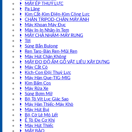
MÁY ÉP THUỶ LỰC
Pa Lăng
Kìm Cắt-Kìm Điện-Kìm Cộng Lực
CHÂN TRIPOD-CHÂN MÁY ẢNH
Máy Khoan Máy Đục
Máy In-In Nhãn-In Tem
MÁY CHÀ NHÁM-MÁY RUNG
Tời
Súng Bắn Bulong
Ren Taro-Bàn Ren-Mũi Ren
Máy Hút Chân Không
MÁY ĐO ĐỘ ẨM GỖ VẬT LIỆU XÂY DỰNG
Máy Cắt Cỏ
Kích-Con Đội Thuỷ Lực
Máy Hàn Que-TIG-MIG
Kìm Bấm Cos
Máy Rửa Xe
Súng Bơm Mỡ
Bộ Tô Vít Lục Giác Sao
Máy Hàn Thiếc-Máy Khò
Máy Hút Bụi
Bộ Cờ Lê Mỏ Lết
Ê Tô Đe Cơ Khí
Máy Hút Thiếc
MÁY BÀO