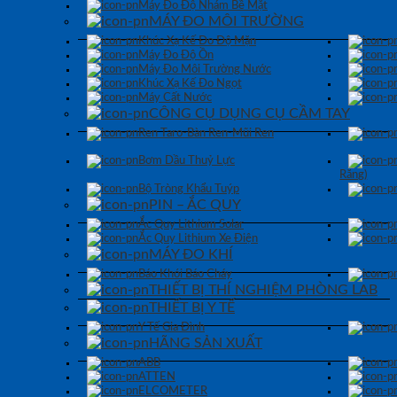
Máy Đo Độ Nhám Bề Mặt
MÁY ĐO MÔI TRƯỜNG
Khúc Xạ Kế Đo Độ Mặn
Máy Đo Độ Ồn
Máy Đo Môi Trường Nước
Khúc Xạ Kế Đo Ngọt
Máy Cất Nước
CÔNG CỤ DỤNG CỤ CẦM TAY
Ren Taro-Bàn Ren-Mũi Ren
Bơm Dầu Thuỷ Lực
Răng)
Bộ Tròng Khẩu Tuýp
PIN – ẮC QUY
Ắc Quy Lithium Solar
Ắc Quy Lithium Xe Điện
MÁY ĐO KHÍ
Báo Khói Báo Cháy
THIẾT BỊ THÍ NGHIỆM PHÒNG LAB
THIẾT BỊ Y TẾ
Y Tế Gia Đình
HÃNG SẢN XUẤT
ABB
ATTEN
ELCOMETER