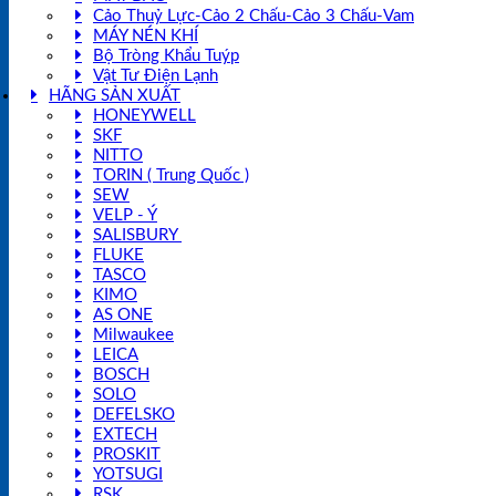
Cảo Thuỷ Lực-Cảo 2 Chấu-Cảo 3 Chấu-Vam
MÁY NÉN KHÍ
Bộ Tròng Khẩu Tuýp
Vật Tư Điện Lạnh
HÃNG SẢN XUẤT
HONEYWELL
SKF
NITTO
TORIN ( Trung Quốc )
SEW
VELP - Ý
SALISBURY
FLUKE
TASCO
KIMO
AS ONE
Milwaukee
LEICA
BOSCH
SOLO
DEFELSKO
EXTECH
PROSKIT
YOTSUGI
RSK