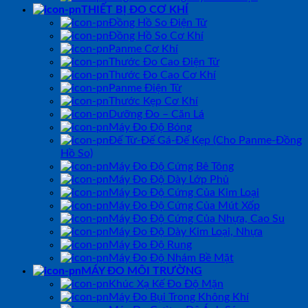
THIẾT BỊ ĐO CƠ KHÍ
Đồng Hồ So Điện Tử
Đồng Hồ So Cơ Khí
Panme Cơ Khí
Thước Đo Cao Điện Tử
Thước Đo Cao Cơ Khí
Panme Điện Tử
Thước Kẹp Cơ Khí
Dưỡng Đo – Căn Lá
Máy Đo Độ Bóng
Đế Từ-Đế Gá-Đế Kẹp (Cho Panme-Đồng
Hồ So)
Máy Đo Độ Cứng Bê Tông
Máy Đo Độ Dày Lớp Phủ
Máy Đo Độ Cứng Của Kim Loại
Máy Đo Độ Cứng Của Mút Xốp
Máy Đo Độ Cứng Của Nhựa, Cao Su
Máy Đo Độ Dày Kim Loại, Nhựa
Máy Đo Độ Rung
Máy Đo Độ Nhám Bề Mặt
MÁY ĐO MÔI TRƯỜNG
Khúc Xạ Kế Đo Độ Mặn
Máy Đo Bụi Trong Không Khí