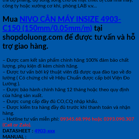
tra độ phẳng, độ song song cho bề mặt thiết bị của nhà máy,
công ty hoặc xưởng cơ khí, phòng LAB v.v…
Mua
NIVO CÂN MÁY INSIZE 4903-
C150 (150mm/0.05mm/m)
tại
shopdoluong.com để được tư vấn và hỗ
trợ giao hàng.
– Được cam kết sản phẩm chính hãng 100% đảm bảo chất
lượng, phụ kiện đi kèm chính hãng.
– Được tư vấn bởi kỹ thuật viên đã được qua đào tạo về đo
lường ( Có chứng chỉ về Hiệu Chuẩn được cấp bởi Viện Đo
Lường ).
– Được bảo hành chính hãng 12 tháng hoặc theo quy định
của hãng sản xuất.
– Được cung cấp đầy đủ CO,CQ nhập khẩu.
– Được kiểm tra hàng đầy đủ trước khi thanh toán và nhận
hàng.
– Hotline tư vấn miễn phí:
09345.68.996 hoặc 0393.090.307
(Call or Zalo).
DATASHEET :
4903-xxx
MANUAL :