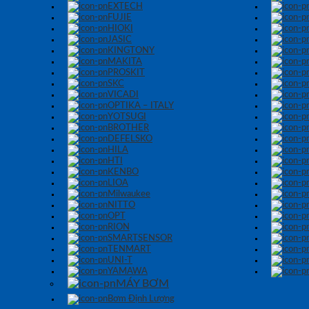
EXTECH
FUJIE
HIOKI
JASIC
KINGTONY
MAKITA
PROSKIT
SKC
VICADI
OPTIKA – ITALY
YOTSUGI
BROTHER
DEFELSKO
HILA
HTI
KENBO
LIOA
Milwaukee
NITTO
OPT
RION
SMARTSENSOR
TENMART
UNI-T
YAMAWA
MÁY BƠM
Bơm Định Lượng