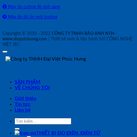
Máy đo cường độ ánh sáng
Máy đo độ ồn môi trường
Copyright © 2010 - 2022
CÔNG TY TNHH BẢO ANH NTH -
www.shopdoluong.com
| Thiết kế web & Vận hành bởi CÔNG NGHỆ
VIỆT JSC
SẢN PHẨM
VỀ CHÚNG TÔI
Giới thiệu
Tin tức
Liên hệ
Tìm
kiếm:
THIẾT BỊ ĐO ĐIỆN, ĐIỆN TỬ