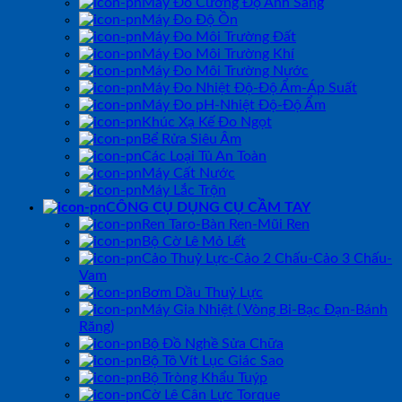
Máy Đo Cường Độ Ánh Sáng
Máy Đo Độ Ồn
Máy Đo Môi Trường Đất
Máy Đo Môi Trường Khí
Máy Đo Môi Trường Nước
Máy Đo Nhiệt Độ-Độ Ẩm-Áp Suất
Máy Đo pH-Nhiệt Độ-Độ Ẩm
Khúc Xạ Kế Đo Ngọt
Bể Rửa Siêu Âm
Các Loại Tủ An Toàn
Máy Cất Nước
Máy Lắc Trộn
CÔNG CỤ DỤNG CỤ CẦM TAY
Ren Taro-Bàn Ren-Mũi Ren
Bộ Cờ Lê Mỏ Lết
Cảo Thuỷ Lực-Cảo 2 Chấu-Cảo 3 Chấu-
Vam
Bơm Dầu Thuỷ Lực
Máy Gia Nhiệt ( Vòng Bi-Bạc Đạn-Bánh
Răng)
Bộ Đồ Nghề Sửa Chữa
Bộ Tô Vít Lục Giác Sao
Bộ Tròng Khẩu Tuýp
Cờ Lê Cân Lực Torque