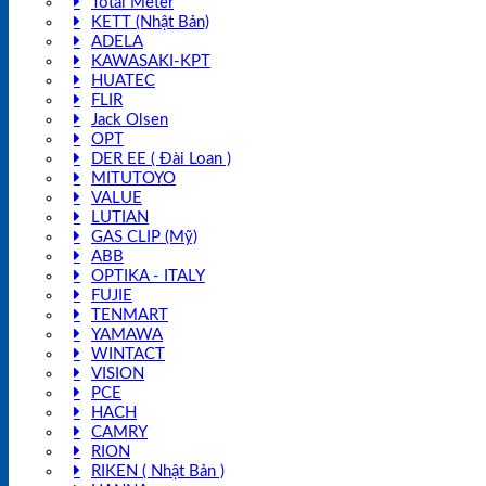
Total Meter
KETT (Nhật Bản)
ADELA
KAWASAKI-KPT
HUATEC
FLIR
Jack Olsen
OPT
DER EE ( Đài Loan )
MITUTOYO
VALUE
LUTIAN
GAS CLIP (Mỹ)
ABB
OPTIKA - ITALY
FUJIE
TENMART
YAMAWA
WINTACT
VISION
PCE
HACH
CAMRY
RION
RIKEN ( Nhật Bản )