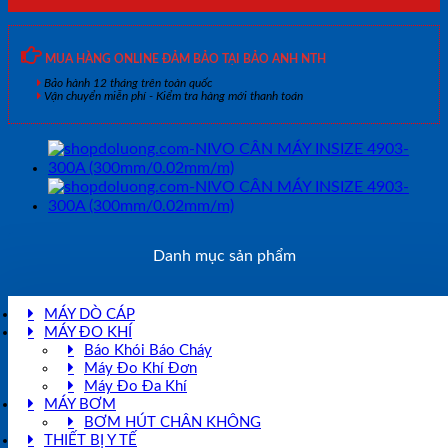
MUA HÀNG ONLINE ĐẢM BẢO TẠI BẢO ANH NTH
Bảo hành 12 tháng trên toàn quốc
Vận chuyển miễn phí - Kiểm tra hàng mới thanh toán
Danh mục sản phẩm
MÁY DÒ CÁP
MÁY ĐO KHÍ
Báo Khói Báo Cháy
Máy Đo Khí Đơn
Máy Đo Đa Khí
MÁY BƠM
BƠM HÚT CHÂN KHÔNG
THIẾT BỊ Y TẾ