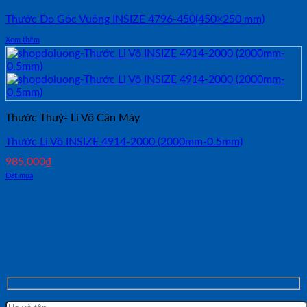
Thước Đo Góc Vuông INSIZE 4796-450(450×250 mm)
Xem thêm
Thước Thuỷ- Li Vô Cân Máy
Thước Li Vô INSIZE 4914-2000 (2000mm-0.5mm)
985,000
₫
Đặt mua
NHẬN TƯ VẤN NHANH TỪ SHOP ĐO
LƯỜNG