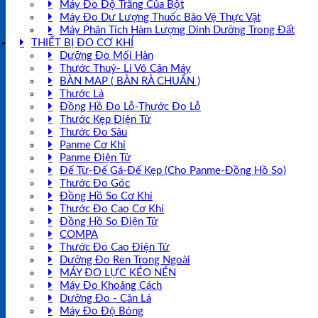
Máy Đo Độ Trắng Của Bột
Máy Đo Dư Lượng Thuốc Bảo Vệ Thực Vật
Máy Phân Tích Hàm Lượng Dinh Dưỡng Trong Đất
THIẾT BỊ ĐO CƠ KHÍ
Dưỡng Đo Mối Hàn
Thước Thuỷ- Li Vô Cân Máy
BÀN MAP ( BÀN RÀ CHUẨN )
Thước Lá
Đồng Hồ Đo Lỗ-Thước Đo Lỗ
Thước Kẹp Điện Tử
Thước Đo Sâu
Panme Cơ Khí
Panme Điện Tử
Đế Từ-Đế Gá-Đế Kẹp (Cho Panme-Đồng Hồ So)
Thước Đo Góc
Đồng Hồ So Cơ Khí
Thước Đo Cao Cơ Khí
Đồng Hồ So Điện Tử
COMPA
Thước Đo Cao Điện Tử
Dưỡng Đo Ren Trong Ngoài
MÁY ĐO LỰC KÉO NÉN
Máy Đo Khoảng Cách
Dưỡng Đo - Căn Lá
Máy Đo Độ Bóng