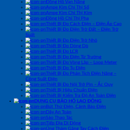
Đồng Hồ Vạn Năng
Ampe Kìm Chỉ Thị Số
Ampe Kìm Chỉ Thị Kim
Đồng Hồ Chỉ Thị Pha
Thiết Bị Đo Cách Điện – Điện Áp Cao
Thiết Bị Đo Điện Trở Đất – Điện Trở
Suất
Thiết Bị Đo Điện Trở Nhỏ
Thiết Bị Đo Dòng Dò
Thiết Bị Đo LCR
Thiết Bị Đo Điện Từ Trường
Thiết Bị Đo Vòng Lặp – Loop Meter
Thiết Bị Đo Tụ Điện
Thiết Bị Đo Phân Tích Điện Năng –
Công Suất Điện
Thiết Bị Đo Nội Trở Pin – Ắc Quy
Thiết Bị Hiệu Chuẩn Điện
Thiết Bị Kiểm Tra Độ An Toàn Điện
DỤNG CỤ BẢO HỘ LAO ĐỘNG
Bút Thử Điện, Cảnh Báo Điện
Dây An Toàn
Sào Thao Tác
Tiếp Địa Di Động
Ủng Thảm Găng Tay Cách Điện