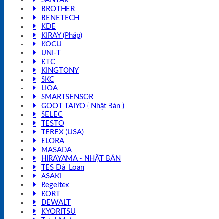
SANTAK
BROTHER
BENETECH
KDE
KIRAY (Pháp)
KOCU
UNI-T
KTC
KINGTONY
SKC
LIOA
SMARTSENSOR
GOOT TAIYO ( Nhật Bản )
SELEC
TESTO
TEREX (USA)
ELORA
MASADA
HIRAYAMA - NHẬT BẢN
TES Đài Loan
ASAKI
Regeltex
KORT
DEWALT
KYORITSU