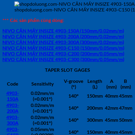
shopdoluong.com-NIVO CÂN MÁY INSIZE 4903-C150 
*** Các sản phẩm cùng dòng:
NIVO CÂN MÁY INSIZE 4903-150A (150mm/0.02mm/m)
NIVO CÂN MÁY INSIZE 4903-200A (200mm/0.02mm/m)
NIVO CÂN MÁY INSIZE 4903-300A (300mm/0.02mm/m)
NIVO CÂN MÁY INSIZE 4903-C150 (150mm/0.05mm/m)
NIVO CÂN MÁY INSIZE 4903-C200 (200mm/0.05mm/m)
NIVO CÂN MÁY INSIZE 4903-C300 (300mm/0.05mm/m)
TAPER SLOT GAGES
V-groove
Length
A
B
Code
Sensitivity
(°)
(L)
(mm)
(mm)
4903-
0.02mm/m
140°
150mm
40mm
45mm
150A
(=0.001°)
4903-
0.02mm/m
140°
200mm
42mm
47mm
200A
(=0.001°)
4903-
0.02mm/m
140°
300mm
45mm
50mm
300A
(=0.001°)
4903-
0.05mm/m
140°
150mm
40mm
45mm