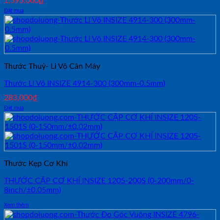
1,595,000
₫
Đặt mua
Thước Thuỷ- Li Vô Cân Máy
Thước Li Vô INSIZE 4914-300 (300mm-0.5mm)
283,000
₫
Đặt mua
Thước Kẹp Cơ Khí
THƯỚC CẶP CƠ KHÍ INSIZE 1205-200S (0-200mm/0-
8inch/±0.05mm)
Xem thêm