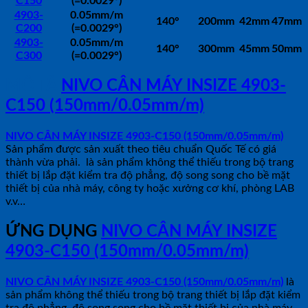
C150
(=0.0029°)
4903-
0.05mm/m
140°
200mm
42mm
47mm
C200
(=0.0029°)
4903-
0.05mm/m
140°
300mm
45mm
50mm
C300
(=0.0029°)
MÔ TẢ
NIVO CÂN MÁY INSIZE 4903-
C150 (150mm/0.05mm/m)
NIVO CÂN MÁY INSIZE 4903-C150 (150mm/0.05mm/m)
Sản phẩm được sản xuất theo tiêu chuẩn Quốc Tế có giá
thành vừa phải. là sản phẩm không thể thiếu trong bộ trang
thiết bị lắp đặt kiểm tra độ phẳng, độ song song cho bề mặt
thiết bị của nhà máy, công ty hoặc xưởng cơ khí, phòng LAB
v.v…
ỨNG DỤNG
NIVO CÂN MÁY INSIZE
4903-C150 (150mm/0.05mm/m)
NIVO CÂN MÁY INSIZE 4903-C150 (150mm/0.05mm/m)
là
sản phẩm không thể thiếu trong bộ trang thiết bị lắp đặt kiểm