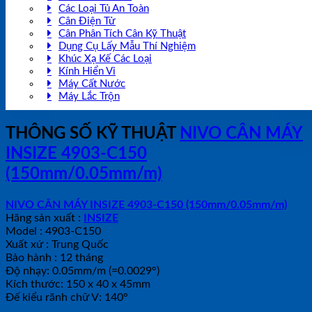
Các Loại Tủ An Toàn
Cân Điện Tử
Cân Phân Tích Cân Kỹ Thuật
Dụng Cụ Lấy Mẫu Thí Nghiệm
Khúc Xạ Kế Các Loại
Kính Hiển Vi
Máy Cất Nước
Máy Lắc Trộn
THÔNG SỐ KỸ THUẬT
NIVO CÂN MÁY
INSIZE 4903-C150
(150mm/0.05mm/m)
NIVO CÂN MÁY INSIZE 4903-C150 (150mm/0.05mm/m)
Hãng sản xuất :
INSIZE
Model : 4903-C150
Xuất xứ : Trung Quốc
Bảo hành : 12 tháng
Độ nhạy: 0.05mm/m (=0.0029°)
Kích thước: 150 x 40 x 45mm
Đế kiểu rãnh chữ V: 140°