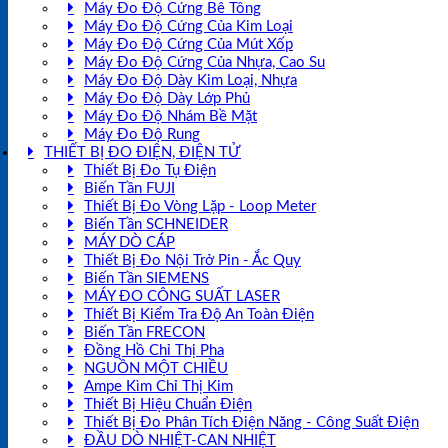
Máy Đo Độ Cứng Bê Tông
Máy Đo Độ Cứng Của Kim Loại
Máy Đo Độ Cứng Của Mút Xốp
Máy Đo Độ Cứng Của Nhựa, Cao Su
Máy Đo Độ Dày Kim Loại, Nhựa
Máy Đo Độ Dày Lớp Phủ
Máy Đo Độ Nhám Bề Mặt
Máy Đo Độ Rung
THIẾT BỊ ĐO ĐIỆN, ĐIỆN TỬ
Thiết Bị Đo Tụ Điện
Biến Tần FUJI
Thiết Bị Đo Vòng Lặp - Loop Meter
Biến Tần SCHNEIDER
MÁY DÒ CÁP
Thiết Bị Đo Nội Trở Pin - Ắc Quy
Biến Tần SIEMENS
MÁY ĐO CÔNG SUẤT LASER
Thiết Bị Kiểm Tra Độ An Toàn Điện
Biến Tần FRECON
Đồng Hồ Chỉ Thị Pha
NGUỒN MỘT CHIỀU
Ampe Kìm Chỉ Thị Kim
Thiết Bị Hiệu Chuẩn Điện
Thiết Bị Đo Phân Tích Điện Năng - Công Suất Điện
ĐẦU DÒ NHIỆT-CAN NHIỆT