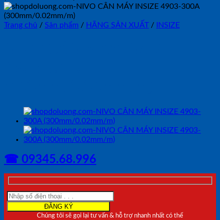
Trang chủ
/
Sản phẩm
/
HÃNG SẢN XUẤT
/
INSIZE
NIVO CÂN MÁY INSIZE
4903-C150
(150mm/0.05mm/m)
☎ 09345.68.996
Chúng tôi sẽ gọi lại tư vấn & hỗ trợ nhanh nhất có thể