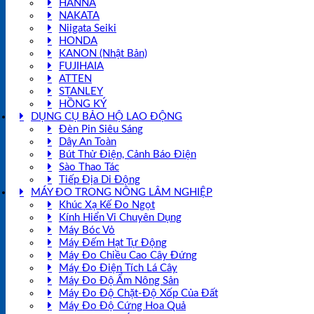
HANNA
NAKATA
Niigata Seiki
HONDA
KANON (Nhật Bản)
FUJIHAIA
ATTEN
STANLEY
HỒNG KÝ
DỤNG CỤ BẢO HỘ LAO ĐỘNG
Đèn Pin Siêu Sáng
Dây An Toàn
Bút Thử Điện, Cảnh Báo Điện
Sào Thao Tác
Tiếp Địa Di Động
MÁY ĐO TRONG NÔNG LÂM NGHIỆP
Khúc Xạ Kế Đo Ngọt
Kính Hiển Vi Chuyên Dụng
Máy Bóc Vỏ
Máy Đếm Hạt Tự Động
Máy Đo Chiều Cao Cây Đứng
Máy Đo Điện Tích Lá Cây
Máy Đo Độ Ẩm Nông Sản
Máy Đo Độ Chặt-Độ Xốp Của Đất
Máy Đo Độ Cứng Hoa Quả