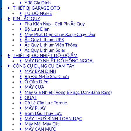
Y Tế Gia Đình
THIẾT BỊ GARAGE OTO
TỦ ĐỒ NGHỀ
PIN - ẮC QUY
Phụ Kiện Nạp - Cell Pin Ắc Quy
Bộ Lưu Điện
Máy Phát Điện Chạy Xăng-Chạy Dầu
Ắc Quy Lithium UPS
Ắc Quy Lithium Viễn Thông
Ắc Quy Lithium Solar
THIẾT BỊ ĐO NHIỆT ĐỘ-ĐỘ ẨM
MÁY ĐO NHIỆT ĐỘ HỒNG NGOẠI
CÔNG CỤ DỤNG CỤ CẦM TAY
MÁY BẮN ĐINH
Bộ Đồ Nghề Sửa Chữa
Ổ Cắm Điện
MÁY CƯA
Máy Gia Nhiệt ( Vòng Bi-Bạc Đạn-Bánh Răng)
QUẠT
Cờ Lê Cân Lực Torque
MÁY PHAY
Bơm Dầu Thuỷ Lực
MÁY THUỶ BÌNH-TOÀN ĐẠC
Máy Mài Máy Cắt
MÁY CÂN MỰC