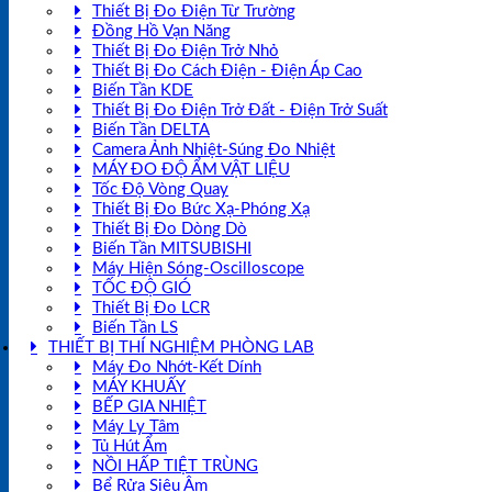
Thiết Bị Đo Điện Từ Trường
Đồng Hồ Vạn Năng
Thiết Bị Đo Điện Trở Nhỏ
Thiết Bị Đo Cách Điện - Điện Áp Cao
Biến Tần KDE
Thiết Bị Đo Điện Trở Đất - Điện Trở Suất
Biến Tần DELTA
Camera Ảnh Nhiệt-Súng Đo Nhiệt
MÁY ĐO ĐỘ ẨM VẬT LIỆU
Tốc Độ Vòng Quay
Thiết Bị Đo Bức Xạ-Phóng Xạ
Thiết Bị Đo Dòng Dò
Biến Tần MITSUBISHI
Máy Hiện Sóng-Oscilloscope
TỐC ĐỘ GIÓ
Thiết Bị Đo LCR
Biến Tần LS
THIẾT BỊ THÍ NGHIỆM PHÒNG LAB
Máy Đo Nhớt-Kết Dính
MÁY KHUẤY
BẾP GIA NHIỆT
Máy Ly Tâm
Tủ Hút Ẩm
NỒI HẤP TIỆT TRÙNG
Bể Rửa Siêu Âm