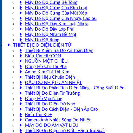
Máy Đo Độ Cứng Bê Tông
Máy Đo Độ Cứng Của Kim Loại
Máy Đo Độ Cứng Của Mút Xốp
Máy Đo Độ Cứng Của Nhựa, Cao Su
Máy Đo Độ Dày Kim Loại, Nhựa
Máy Đo Độ Dày Lớp Phủ
Máy Đo Độ Nhám Bề Mặt
Máy Đo Độ Rung
THIẾT BỊ ĐO ĐIỆN, ĐIỆN TỬ
Thiết Bị Kiểm Tra Độ An Toàn Điện
Biến Tần FRECON
NGUỒN MỘT CHIỀU
Đồng Hồ Chỉ Thị Pha
Ampe Kìm Chỉ Thị Kim
Thiết Bị Hiệu Chuẩn Điện
ĐẦU DÒ NHIỆT-CAN NHIỆT
Thiết Bị Đo Phân Tích Điện Năng - Công Suất Điện
Thiết Bị Đo Điện Từ Trường
Đồng Hồ Vạn Năng
Thiết Bị Đo Điện Trở Nhỏ
Thiết Bị Đo Cách Điện - Điện Áp Cao
Biến Tần KDE
Camera Ảnh Nhiệt-Súng Đo Nhiệt
MÁY ĐO ĐỘ ẨM VẬT LIỆU
Thiết Bị Đo Điện Trở Đất - Điện Trở Suất