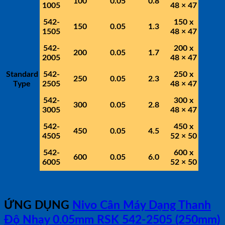
100
0.05
0.8
1005
48 × 47
542-
150 x
150
0.05
1.3
1505
48 × 47
542-
200 x
200
0.05
1.7
2005
48 × 47
Standard
542-
250 x
250
0.05
2.3
Type
2505
48 × 47
542-
300 x
300
0.05
2.8
3005
48 × 47
542-
450 x
450
0.05
4.5
4505
52 × 50
542-
600 x
600
0.05
6.0
6005
52 × 50
ỨNG DỤNG
Nivo Cân Máy Dạng Thanh
Độ Nhạy 0.05mm RSK 542-2505 (250mm)