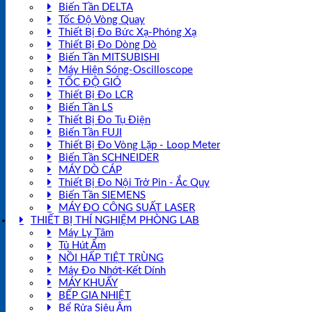
Biến Tần DELTA
Tốc Độ Vòng Quay
Thiết Bị Đo Bức Xạ-Phóng Xạ
Thiết Bị Đo Dòng Dò
Biến Tần MITSUBISHI
Máy Hiện Sóng-Oscilloscope
TỐC ĐỘ GIÓ
Thiết Bị Đo LCR
Biến Tần LS
Thiết Bị Đo Tụ Điện
Biến Tần FUJI
Thiết Bị Đo Vòng Lặp - Loop Meter
Biến Tần SCHNEIDER
MÁY DÒ CÁP
Thiết Bị Đo Nội Trở Pin - Ắc Quy
Biến Tần SIEMENS
MÁY ĐO CÔNG SUẤT LASER
THIẾT BỊ THÍ NGHIỆM PHÒNG LAB
Máy Ly Tâm
Tủ Hút Ẩm
NỒI HẤP TIỆT TRÙNG
Máy Đo Nhớt-Kết Dính
MÁY KHUẤY
BẾP GIA NHIỆT
Bể Rửa Siêu Âm