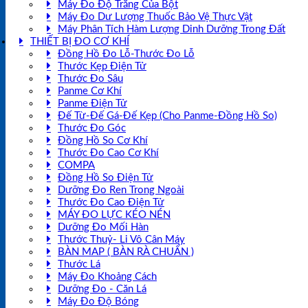
Máy Đo Độ Trắng Của Bột
Máy Đo Dư Lượng Thuốc Bảo Vệ Thực Vật
Máy Phân Tích Hàm Lượng Dinh Dưỡng Trong Đất
THIẾT BỊ ĐO CƠ KHÍ
Đồng Hồ Đo Lỗ-Thước Đo Lỗ
Thước Kẹp Điện Tử
Thước Đo Sâu
Panme Cơ Khí
Panme Điện Tử
Đế Từ-Đế Gá-Đế Kẹp (Cho Panme-Đồng Hồ So)
Thước Đo Góc
Đồng Hồ So Cơ Khí
Thước Đo Cao Cơ Khí
COMPA
Đồng Hồ So Điện Tử
Dưỡng Đo Ren Trong Ngoài
Thước Đo Cao Điện Tử
MÁY ĐO LỰC KÉO NÉN
Dưỡng Đo Mối Hàn
Thước Thuỷ- Li Vô Cân Máy
BÀN MAP ( BÀN RÀ CHUẨN )
Thước Lá
Máy Đo Khoảng Cách
Dưỡng Đo - Căn Lá
Máy Đo Độ Bóng