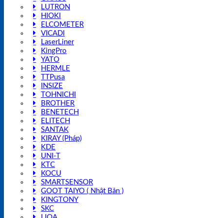
LUTRON
HIOKI
ELCOMETER
VICADI
LaserLiner
KingPro
YATO
HERMLE
TTPusa
INSIZE
TOHNICHI
BROTHER
BENETECH
ELITECH
SANTAK
KIRAY (Pháp)
KDE
UNI-T
KTC
KOCU
SMARTSENSOR
GOOT TAIYO ( Nhật Bản )
KINGTONY
SKC
LIOA