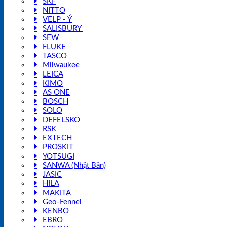
SKF
NITTO
VELP - Ý
SALISBURY
SEW
FLUKE
TASCO
Milwaukee
LEICA
KIMO
AS ONE
BOSCH
SOLO
DEFELSKO
RSK
EXTECH
PROSKIT
YOTSUGI
SANWA (Nhật Bản)
JASIC
HILA
MAKITA
Geo-Fennel
KENBO
EBRO