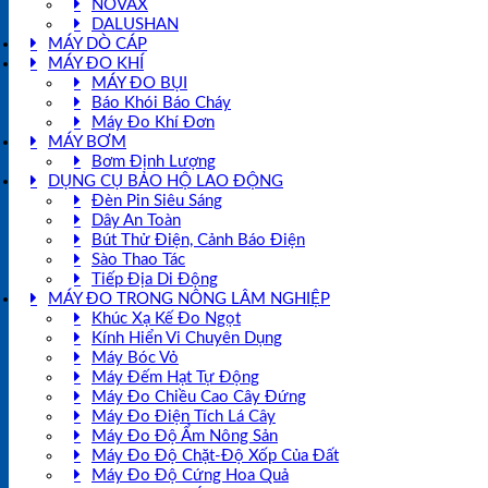
NOVAX
DALUSHAN
MÁY DÒ CÁP
MÁY ĐO KHÍ
MÁY ĐO BỤI
Báo Khói Báo Cháy
Máy Đo Khí Đơn
MÁY BƠM
Bơm Định Lượng
DỤNG CỤ BẢO HỘ LAO ĐỘNG
Đèn Pin Siêu Sáng
Dây An Toàn
Bút Thử Điện, Cảnh Báo Điện
Sào Thao Tác
Tiếp Địa Di Động
MÁY ĐO TRONG NÔNG LÂM NGHIỆP
Khúc Xạ Kế Đo Ngọt
Kính Hiển Vi Chuyên Dụng
Máy Bóc Vỏ
Máy Đếm Hạt Tự Động
Máy Đo Chiều Cao Cây Đứng
Máy Đo Điện Tích Lá Cây
Máy Đo Độ Ẩm Nông Sản
Máy Đo Độ Chặt-Độ Xốp Của Đất
Máy Đo Độ Cứng Hoa Quả