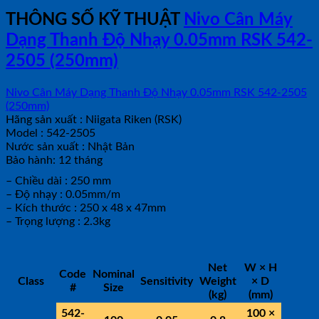
THÔNG SỐ KỸ THUẬT
Nivo Cân Máy
Dạng Thanh Độ Nhạy 0.05mm RSK 542-
2505 (250mm)
Nivo Cân Máy Dạng Thanh Độ Nhạy 0.05mm RSK 542-2505
(250mm)
Hãng sản xuất : Niigata Riken (RSK)
Model : 542-2505
Nước sản xuất : Nhật Bản
Bảo hành: 12 tháng
– Chiều dài : 250 mm
– Độ nhạy : 0.05mm/m
– Kích thước : 250 x 48 x 47mm
– Trọng lượng : 2.3kg
Net
W × H
Code
Nominal
Class
Sensitivity
Weight
× D
#
Size
(kg)
(mm)
542-
100 ×