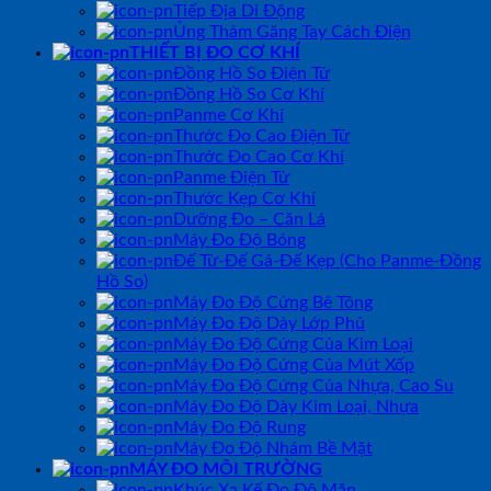
Tiếp Địa Di Động
Ủng Thảm Găng Tay Cách Điện
THIẾT BỊ ĐO CƠ KHÍ
Đồng Hồ So Điện Tử
Đồng Hồ So Cơ Khí
Panme Cơ Khí
Thước Đo Cao Điện Tử
Thước Đo Cao Cơ Khí
Panme Điện Tử
Thước Kẹp Cơ Khí
Dưỡng Đo – Căn Lá
Máy Đo Độ Bóng
Đế Từ-Đế Gá-Đế Kẹp (Cho Panme-Đồng
Hồ So)
Máy Đo Độ Cứng Bê Tông
Máy Đo Độ Dày Lớp Phủ
Máy Đo Độ Cứng Của Kim Loại
Máy Đo Độ Cứng Của Mút Xốp
Máy Đo Độ Cứng Của Nhựa, Cao Su
Máy Đo Độ Dày Kim Loại, Nhựa
Máy Đo Độ Rung
Máy Đo Độ Nhám Bề Mặt
MÁY ĐO MÔI TRƯỜNG
Khúc Xạ Kế Đo Độ Mặn