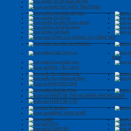
Máy Đo Độ Nhám Bề Mặt
MÁY ĐO MÔI TRƯỜNG
Khúc Xạ Kế Đo Độ Mặn
Máy Đo Độ Ồn
Máy Đo Môi Trường Nước
Khúc Xạ Kế Đo Ngọt
Máy Cất Nước
CÔNG CỤ DỤNG CỤ CẦM TAY
Ren Taro-Bàn Ren-Mũi Ren
Bơm Dầu Thuỷ Lực
Răng)
Bộ Tròng Khẩu Tuýp
PIN – ẮC QUY
Ắc Quy Lithium Solar
Ắc Quy Lithium Xe Điện
MÁY ĐO KHÍ
Báo Khói Báo Cháy
THIẾT BỊ THÍ NGHIỆM PHÒNG LAB
THIẾT BỊ Y TẾ
Y Tế Gia Đình
HÃNG SẢN XUẤT
ABB
ATTEN
ELCOMETER