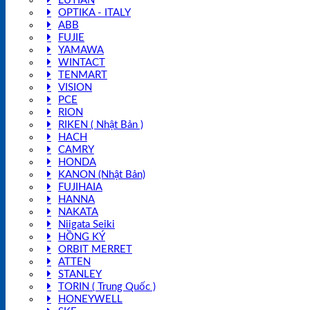
LUTIAN
OPTIKA - ITALY
ABB
FUJIE
YAMAWA
WINTACT
TENMART
VISION
PCE
RION
RIKEN ( Nhật Bản )
HACH
CAMRY
HONDA
KANON (Nhật Bản)
FUJIHAIA
HANNA
NAKATA
Niigata Seiki
HỒNG KÝ
ORBIT MERRET
ATTEN
STANLEY
TORIN ( Trung Quốc )
HONEYWELL