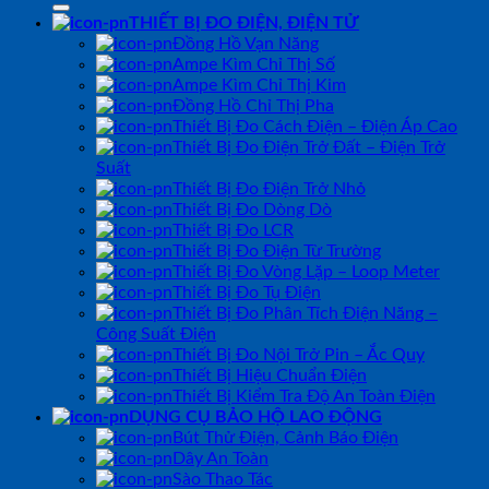
THIẾT BỊ ĐO ĐIỆN, ĐIỆN TỬ
Đồng Hồ Vạn Năng
Ampe Kìm Chỉ Thị Số
Ampe Kìm Chỉ Thị Kim
Đồng Hồ Chỉ Thị Pha
Thiết Bị Đo Cách Điện – Điện Áp Cao
Thiết Bị Đo Điện Trở Đất – Điện Trở
Suất
Thiết Bị Đo Điện Trở Nhỏ
Thiết Bị Đo Dòng Dò
Thiết Bị Đo LCR
Thiết Bị Đo Điện Từ Trường
Thiết Bị Đo Vòng Lặp – Loop Meter
Thiết Bị Đo Tụ Điện
Thiết Bị Đo Phân Tích Điện Năng –
Công Suất Điện
Thiết Bị Đo Nội Trở Pin – Ắc Quy
Thiết Bị Hiệu Chuẩn Điện
Thiết Bị Kiểm Tra Độ An Toàn Điện
DỤNG CỤ BẢO HỘ LAO ĐỘNG
Bút Thử Điện, Cảnh Báo Điện
Dây An Toàn
Sào Thao Tác