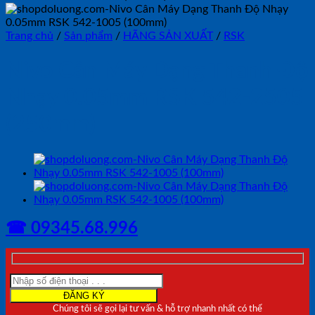
Trang chủ
/
Sản phẩm
/
HÃNG SẢN XUẤT
/
RSK
Nivo Cân Máy Dạng Thanh Độ
Nhạy 0.05mm RSK 542-2505
(250mm)
☎ 09345.68.996
Chúng tôi sẽ gọi lại tư vấn & hỗ trợ nhanh nhất có thể