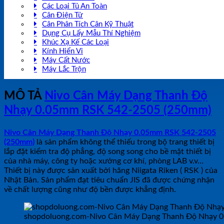
Các Loại Tủ An Toàn
Cân Điện Tử
Cân Phân Tích Cân Kỹ Thuật
Dụng Cụ Lấy Mẫu Thí Nghiệm
Khúc Xạ Kế Các Loại
Kính Hiển Vi
Máy Cất Nước
Máy Lắc Trộn
MÔ TẢ
Nivo Cân Máy Dạng Thanh Độ
Nhạy 0.05mm RSK 542-2505 (250mm)
Nivo Cân Máy Dạng Thanh Độ Nhạy 0.05mm RSK 542-2505
(250mm)
là sản phẩm không thể thiếu trong bộ trang thiết bị
lắp đặt kiểm tra độ phẳng, độ song song cho bề mặt thiết bị
của nhà máy, công ty hoặc xưởng cơ khí, phòng LAB v.v…
Thiết bị này được sản xuất bởi hãng Niigata Riken ( RSK ) của
Nhật Bản. Sản phẩm đạt tiêu chuẩn JIS đã được chứng nhận
về chất lượng cũng như độ bền được khẳng định.
shopdoluong.com-Nivo Cân Máy Dạng Thanh Độ Nhạy 