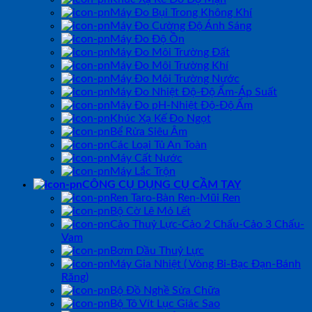
Máy Đo Bụi Trong Không Khí
Máy Đo Cường Độ Ánh Sáng
Máy Đo Độ Ồn
Máy Đo Môi Trường Đất
Máy Đo Môi Trường Khí
Máy Đo Môi Trường Nước
Máy Đo Nhiệt Độ-Độ Ẩm-Áp Suất
Máy Đo pH-Nhiệt Độ-Độ Ẩm
Khúc Xạ Kế Đo Ngọt
Bể Rửa Siêu Âm
Các Loại Tủ An Toàn
Máy Cất Nước
Máy Lắc Trộn
CÔNG CỤ DỤNG CỤ CẦM TAY
Ren Taro-Bàn Ren-Mũi Ren
Bộ Cờ Lê Mỏ Lết
Cảo Thuỷ Lực-Cảo 2 Chấu-Cảo 3 Chấu-
Vam
Bơm Dầu Thuỷ Lực
Máy Gia Nhiệt ( Vòng Bi-Bạc Đạn-Bánh
Răng)
Bộ Đồ Nghề Sửa Chữa
Bộ Tô Vít Lục Giác Sao