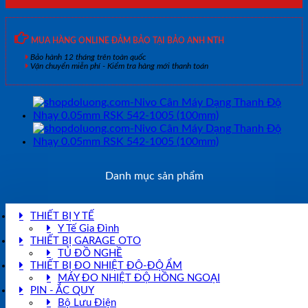
MUA HÀNG ONLINE ĐẢM BẢO TẠI BẢO ANH NTH
Bảo hành 12 tháng trên toàn quốc
Vận chuyển miễn phí - Kiểm tra hàng mới thanh toán
Danh mục sản phẩm
THIẾT BỊ Y TẾ
Y Tế Gia Đình
THIẾT BỊ GARAGE OTO
TỦ ĐỒ NGHỀ
THIẾT BỊ ĐO NHIỆT ĐỘ-ĐỘ ẨM
MÁY ĐO NHIỆT ĐỘ HỒNG NGOẠI
PIN - ẮC QUY
Bộ Lưu Điện