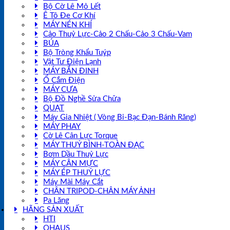
Bộ Cờ Lê Mỏ Lết
Ê Tô Đe Cơ Khí
MÁY NÉN KHÍ
Cảo Thuỷ Lực-Cảo 2 Chấu-Cảo 3 Chấu-Vam
BÚA
Bộ Tròng Khẩu Tuýp
Vật Tư Điện Lạnh
MÁY BẮN ĐINH
Ổ Cắm Điện
MÁY CƯA
Bộ Đồ Nghề Sửa Chữa
QUẠT
Máy Gia Nhiệt ( Vòng Bi-Bạc Đạn-Bánh Răng)
MÁY PHAY
Cờ Lê Cân Lực Torque
MÁY THUỶ BÌNH-TOÀN ĐẠC
Bơm Dầu Thuỷ Lực
MÁY CÂN MỰC
MÁY ÉP THUỶ LỰC
Máy Mài Máy Cắt
CHÂN TRIPOD-CHÂN MÁY ẢNH
Pa Lăng
HÃNG SẢN XUẤT
HTI
OHAUS