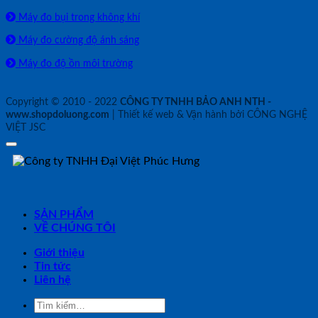
Máy đo bụi trong không khí
Máy đo cường độ ánh sáng
Máy đo độ ồn môi trường
Copyright © 2010 - 2022
CÔNG TY TNHH BẢO ANH NTH -
www.shopdoluong.com
| Thiết kế web & Vận hành bởi CÔNG NGHỆ
VIỆT JSC
SẢN PHẨM
VỀ CHÚNG TÔI
Giới thiệu
Tin tức
Liên hệ
Tìm
kiếm: