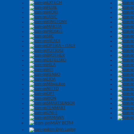
EXTECH
FUJIE
HIOKI
JASIC
KINGTONY
MAKITA
PROSKIT
SKC
VICADI
OPTIKA – ITALY
YOTSUGI
BROTHER
DEFELSKO
HILA
HTI
KENBO
LIOA
Milwaukee
NITTO
OPT
RION
SMARTSENSOR
TENMART
UNI-T
YAMAWA
MÁY BƠM
Bơm Định Lượng