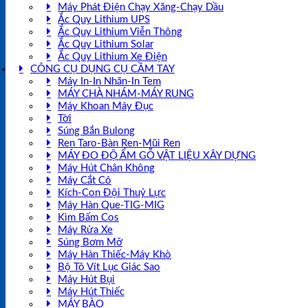
Máy Phát Điện Chạy Xăng-Chạy Dầu
Ắc Quy Lithium UPS
Ắc Quy Lithium Viễn Thông
Ắc Quy Lithium Solar
Ắc Quy Lithium Xe Điện
CÔNG CỤ DỤNG CỤ CẦM TAY
Máy In-In Nhãn-In Tem
MÁY CHÀ NHÁM-MÁY RUNG
Máy Khoan Máy Đục
Tời
Súng Bắn Bulong
Ren Taro-Bàn Ren-Mũi Ren
MÁY ĐO ĐỘ ẨM GỖ VẬT LIỆU XÂY DỰNG
Máy Hút Chân Không
Máy Cắt Cỏ
Kích-Con Đội Thuỷ Lực
Máy Hàn Que-TIG-MIG
Kìm Bấm Cos
Máy Rửa Xe
Súng Bơm Mỡ
Máy Hàn Thiếc-Máy Khò
Bộ Tô Vít Lục Giác Sao
Máy Hút Bụi
Máy Hút Thiếc
MÁY BÀO