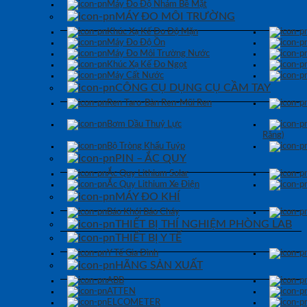
Máy Đo Độ Nhám Bề Mặt
MÁY ĐO MÔI TRƯỜNG
Khúc Xạ Kế Đo Độ Mặn
Máy Đo Độ Ồn
Máy Đo Môi Trường Nước
Khúc Xạ Kế Đo Ngọt
Máy Cất Nước
CÔNG CỤ DỤNG CỤ CẦM TAY
Ren Taro-Bàn Ren-Mũi Ren
Bơm Dầu Thuỷ Lực
Răng)
Bộ Tròng Khẩu Tuýp
PIN – ẮC QUY
Ắc Quy Lithium Solar
Ắc Quy Lithium Xe Điện
MÁY ĐO KHÍ
Báo Khói Báo Cháy
THIẾT BỊ THÍ NGHIỆM PHÒNG LAB
THIẾT BỊ Y TẾ
Y Tế Gia Đình
HÃNG SẢN XUẤT
ABB
ATTEN
ELCOMETER