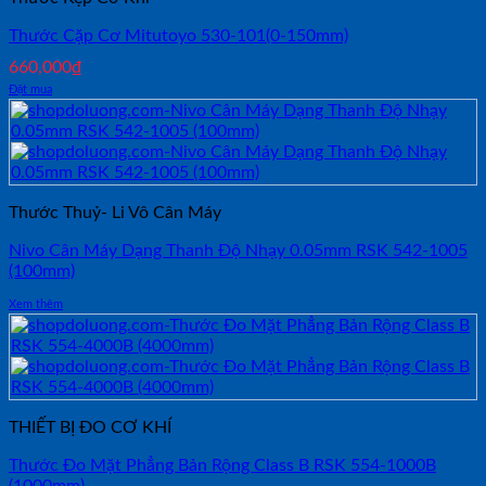
Thước Cặp Cơ Mitutoyo 530-101(0-150mm)
660,000
₫
Đặt mua
Thước Thuỷ- Li Vô Cân Máy
Nivo Cân Máy Dạng Thanh Độ Nhạy 0.05mm RSK 542-1005
(100mm)
Xem thêm
THIẾT BỊ ĐO CƠ KHÍ
Thước Đo Mặt Phẳng Bản Rộng Class B RSK 554-1000B