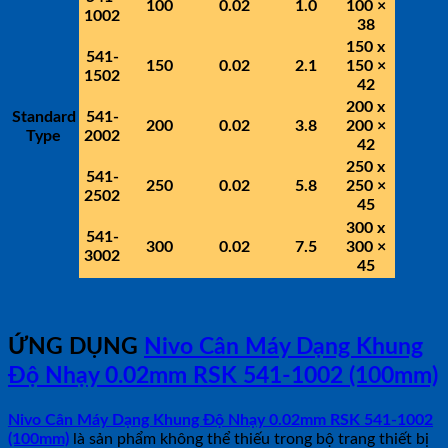
100
0.02
1.0
100 ×
1002
38
150 x
541-
150
0.02
2.1
150 ×
1502
42
200 x
Standard
541-
200
0.02
3.8
200 ×
Type
2002
42
250 x
541-
250
0.02
5.8
250 ×
2502
45
300 x
541-
300
0.02
7.5
300 ×
3002
45
ỨNG DỤNG
Nivo Cân Máy Dạng Khung
Độ Nhạy 0.02mm RSK 541-1002 (100mm)
Nivo Cân Máy Dạng Khung Độ Nhạy 0.02mm RSK 541-1002
(100mm)
là sản phẩm không thể thiếu trong bộ trang thiết bị