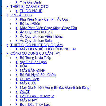
Y Tế Gia Đình
THIẾT BỊ GARAGE OTO
TỦ ĐỒ NGHỀ
PIN - ẮC QUY
Phụ Kiện Nạp - Cell Pin Ắc Quy
Bộ Lưu Điện
Máy Phát Điện Chạy Xăng-Chạy Dầu
Ắc Quy Lithium UPS
Ắc Quy Lithium Viễn Thông
Ắc Quy Lithium Solar
THIẾT BỊ ĐO NHIỆT ĐỘ-ĐỘ ẨM
MÁY ĐO NHIỆT ĐỘ HỒNG NGOẠI
CÔNG CỤ DỤNG CỤ CẦM TAY
Bộ Tròng Khẩu Tuýp
Vật Tư Điện Lạnh
BÚA
MÁY BẮN ĐINH
Bộ Đồ Nghề Sửa Chữa
Ổ Cắm Điện
MÁY CƯA
Máy Gia Nhiệt ( Vòng Bi-Bạc Đạn-Bánh Răng)
QUẠT
Cờ Lê Cân Lực Torque
MÁY PHAY
Bơm Dầu Thuỷ Lực