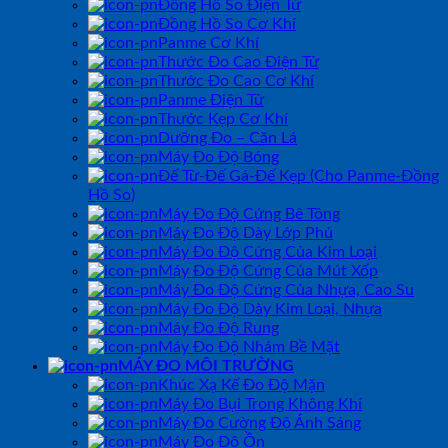
Đồng Hồ So Điện Tử
Đồng Hồ So Cơ Khí
Panme Cơ Khí
Thước Đo Cao Điện Tử
Thước Đo Cao Cơ Khí
Panme Điện Tử
Thước Kẹp Cơ Khí
Dưỡng Đo – Căn Lá
Máy Đo Độ Bóng
Đế Từ-Đế Gá-Đế Kẹp (Cho Panme-Đồng
Hồ So)
Máy Đo Độ Cứng Bê Tông
Máy Đo Độ Dày Lớp Phủ
Máy Đo Độ Cứng Của Kim Loại
Máy Đo Độ Cứng Của Mút Xốp
Máy Đo Độ Cứng Của Nhựa, Cao Su
Máy Đo Độ Dày Kim Loại, Nhựa
Máy Đo Độ Rung
Máy Đo Độ Nhám Bề Mặt
MÁY ĐO MÔI TRƯỜNG
Khúc Xạ Kế Đo Độ Mặn
Máy Đo Bụi Trong Không Khí
Máy Đo Cường Độ Ánh Sáng
Máy Đo Độ Ồn