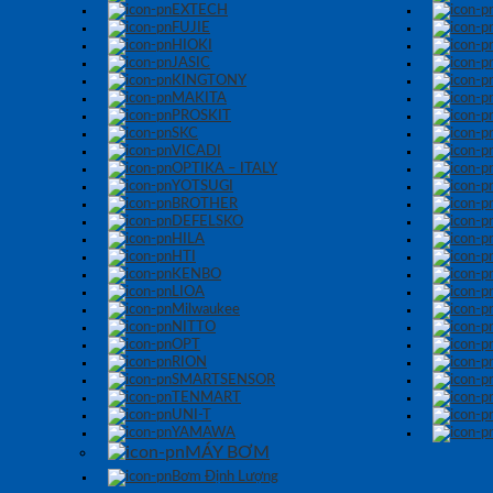
EXTECH
FUJIE
HIOKI
JASIC
KINGTONY
MAKITA
PROSKIT
SKC
VICADI
OPTIKA – ITALY
YOTSUGI
BROTHER
DEFELSKO
HILA
HTI
KENBO
LIOA
Milwaukee
NITTO
OPT
RION
SMARTSENSOR
TENMART
UNI-T
YAMAWA
MÁY BƠM
Bơm Định Lượng