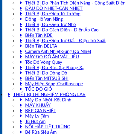
Thiết Bị Đo Phân Tích Điện Năng - Công Suất Điện
ĐẦU DÒ NHIỆT-CAN NHIỆT
Thiết Bị Đo Điện Từ Trường
Đồng Hồ Vạn Năng
Thiết Bị Đo Điện Trở Nhỏ
Thiết Bị Đo Cách Điện - Điện Áp Cao
Biến Tần KDE
Thiết Bị Đo Điện Trở Đất - Điện Trở Suất
Biến Tần DELTA
Camera Ảnh Nhiệt-Súng Đo Nhiệt
MÁY ĐO ĐỘ ẨM VẬT LIỆU
Tốc Độ Vòng Quay
Thiết Bị Đo Bức Xạ-Phóng Xạ
Thiết Bị Đo Dòng Dò
Biến Tần MITSUBISHI
Máy Hiện Sóng-Oscilloscope
TỐC ĐỘ GIÓ
THIẾT BỊ THÍ NGHIỆM PHÒNG LAB
Máy Đo Nhớt-Kết Dính
MÁY KHUẤY
BẾP GIA NHIỆT
Máy Ly Tâm
Tủ Hút Ẩm
NỒI HẤP TIỆT TRÙNG
Bể Rửa Siêu Âm