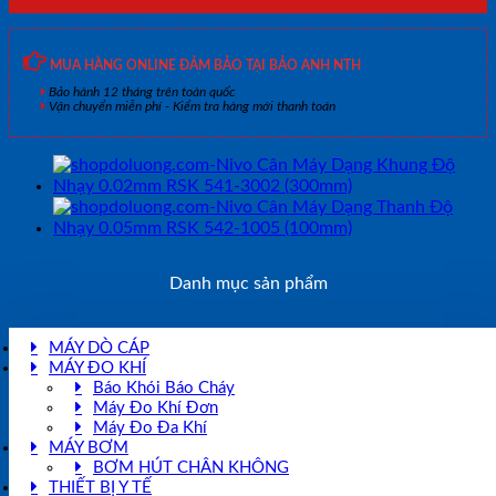
MUA HÀNG ONLINE ĐẢM BẢO TẠI BẢO ANH NTH
Bảo hành 12 tháng trên toàn quốc
Vận chuyển miễn phí - Kiểm tra hàng mới thanh toán
Danh mục sản phẩm
MÁY DÒ CÁP
MÁY ĐO KHÍ
Báo Khói Báo Cháy
Máy Đo Khí Đơn
Máy Đo Đa Khí
MÁY BƠM
BƠM HÚT CHÂN KHÔNG
THIẾT BỊ Y TẾ