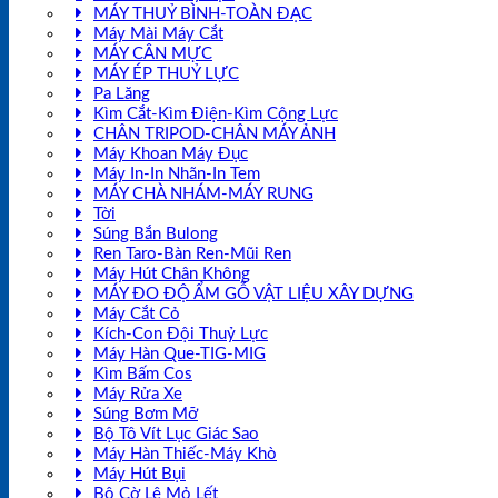
MÁY THUỶ BÌNH-TOÀN ĐẠC
Máy Mài Máy Cắt
MÁY CÂN MỰC
MÁY ÉP THUỶ LỰC
Pa Lăng
Kìm Cắt-Kìm Điện-Kìm Cộng Lực
CHÂN TRIPOD-CHÂN MÁY ẢNH
Máy Khoan Máy Đục
Máy In-In Nhãn-In Tem
MÁY CHÀ NHÁM-MÁY RUNG
Tời
Súng Bắn Bulong
Ren Taro-Bàn Ren-Mũi Ren
Máy Hút Chân Không
MÁY ĐO ĐỘ ẨM GỖ VẬT LIỆU XÂY DỰNG
Máy Cắt Cỏ
Kích-Con Đội Thuỷ Lực
Máy Hàn Que-TIG-MIG
Kìm Bấm Cos
Máy Rửa Xe
Súng Bơm Mỡ
Bộ Tô Vít Lục Giác Sao
Máy Hàn Thiếc-Máy Khò
Máy Hút Bụi
Bộ Cờ Lê Mỏ Lết