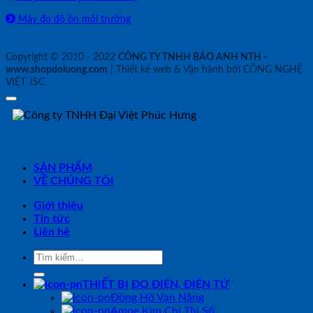
Máy đo độ ồn môi trường
Copyright © 2010 - 2022
CÔNG TY TNHH BẢO ANH NTH -
www.shopdoluong.com
| Thiết kế web & Vận hành bởi CÔNG NGHỆ
VIỆT JSC
SẢN PHẨM
VỀ CHÚNG TÔI
Giới thiệu
Tin tức
Liên hệ
Tìm
kiếm:
THIẾT BỊ ĐO ĐIỆN, ĐIỆN TỬ
Đồng Hồ Vạn Năng
Ampe Kìm Chỉ Thị Số