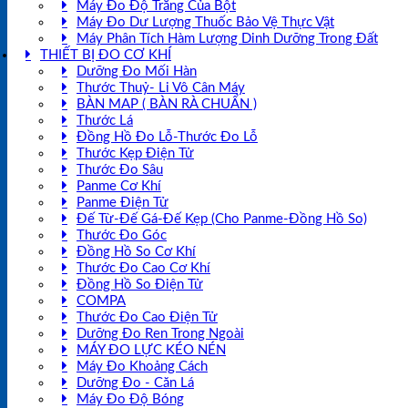
Máy Đo Độ Trắng Của Bột
Máy Đo Dư Lượng Thuốc Bảo Vệ Thực Vật
Máy Phân Tích Hàm Lượng Dinh Dưỡng Trong Đất
THIẾT BỊ ĐO CƠ KHÍ
Dưỡng Đo Mối Hàn
Thước Thuỷ- Li Vô Cân Máy
BÀN MAP ( BÀN RÀ CHUẨN )
Thước Lá
Đồng Hồ Đo Lỗ-Thước Đo Lỗ
Thước Kẹp Điện Tử
Thước Đo Sâu
Panme Cơ Khí
Panme Điện Tử
Đế Từ-Đế Gá-Đế Kẹp (Cho Panme-Đồng Hồ So)
Thước Đo Góc
Đồng Hồ So Cơ Khí
Thước Đo Cao Cơ Khí
Đồng Hồ So Điện Tử
COMPA
Thước Đo Cao Điện Tử
Dưỡng Đo Ren Trong Ngoài
MÁY ĐO LỰC KÉO NÉN
Máy Đo Khoảng Cách
Dưỡng Đo - Căn Lá
Máy Đo Độ Bóng