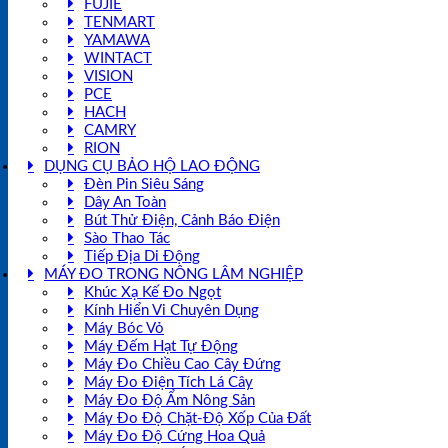
FUJIE
TENMART
YAMAWA
WINTACT
VISION
PCE
HACH
CAMRY
RION
DỤNG CỤ BẢO HỘ LAO ĐỘNG
Đèn Pin Siêu Sáng
Dây An Toàn
Bút Thử Điện, Cảnh Báo Điện
Sào Thao Tác
Tiếp Địa Di Động
MÁY ĐO TRONG NÔNG LÂM NGHIỆP
Khúc Xạ Kế Đo Ngọt
Kính Hiển Vi Chuyên Dụng
Máy Bóc Vỏ
Máy Đếm Hạt Tự Động
Máy Đo Chiều Cao Cây Đứng
Máy Đo Điện Tích Lá Cây
Máy Đo Độ Ẩm Nông Sản
Máy Đo Độ Chặt-Độ Xốp Của Đất
Máy Đo Độ Cứng Hoa Quả