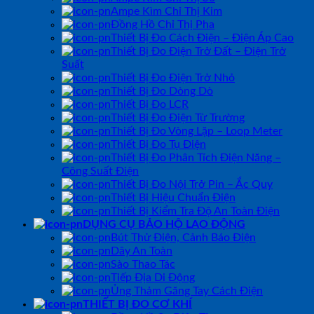
Ampe Kìm Chỉ Thị Kim
Đồng Hồ Chỉ Thị Pha
Thiết Bị Đo Cách Điện – Điện Áp Cao
Thiết Bị Đo Điện Trở Đất – Điện Trở
Suất
Thiết Bị Đo Điện Trở Nhỏ
Thiết Bị Đo Dòng Dò
Thiết Bị Đo LCR
Thiết Bị Đo Điện Từ Trường
Thiết Bị Đo Vòng Lặp – Loop Meter
Thiết Bị Đo Tụ Điện
Thiết Bị Đo Phân Tích Điện Năng –
Công Suất Điện
Thiết Bị Đo Nội Trở Pin – Ắc Quy
Thiết Bị Hiệu Chuẩn Điện
Thiết Bị Kiểm Tra Độ An Toàn Điện
DỤNG CỤ BẢO HỘ LAO ĐỘNG
Bút Thử Điện, Cảnh Báo Điện
Dây An Toàn
Sào Thao Tác
Tiếp Địa Di Động
Ủng Thảm Găng Tay Cách Điện
THIẾT BỊ ĐO CƠ KHÍ