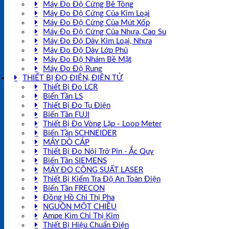
Máy Đo Độ Cứng Bê Tông
Máy Đo Độ Cứng Của Kim Loại
Máy Đo Độ Cứng Của Mút Xốp
Máy Đo Độ Cứng Của Nhựa, Cao Su
Máy Đo Độ Dày Kim Loại, Nhựa
Máy Đo Độ Dày Lớp Phủ
Máy Đo Độ Nhám Bề Mặt
Máy Đo Độ Rung
THIẾT BỊ ĐO ĐIỆN, ĐIỆN TỬ
Thiết Bị Đo LCR
Biến Tần LS
Thiết Bị Đo Tụ Điện
Biến Tần FUJI
Thiết Bị Đo Vòng Lặp - Loop Meter
Biến Tần SCHNEIDER
MÁY DÒ CÁP
Thiết Bị Đo Nội Trở Pin - Ắc Quy
Biến Tần SIEMENS
MÁY ĐO CÔNG SUẤT LASER
Thiết Bị Kiểm Tra Độ An Toàn Điện
Biến Tần FRECON
Đồng Hồ Chỉ Thị Pha
NGUỒN MỘT CHIỀU
Ampe Kìm Chỉ Thị Kim
Thiết Bị Hiệu Chuẩn Điện