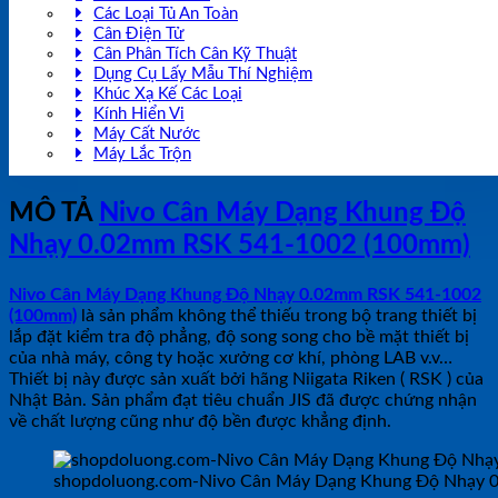
Các Loại Tủ An Toàn
Cân Điện Tử
Cân Phân Tích Cân Kỹ Thuật
Dụng Cụ Lấy Mẫu Thí Nghiệm
Khúc Xạ Kế Các Loại
Kính Hiển Vi
Máy Cất Nước
Máy Lắc Trộn
MÔ TẢ
Nivo Cân Máy Dạng Khung Độ
Nhạy 0.02mm RSK 541-1002 (100mm)
Nivo Cân Máy Dạng Khung Độ Nhạy 0.02mm RSK 541-1002
(100mm)
là sản phẩm không thể thiếu trong bộ trang thiết bị
lắp đặt kiểm tra độ phẳng, độ song song cho bề mặt thiết bị
của nhà máy, công ty hoặc xưởng cơ khí, phòng LAB v.v…
Thiết bị này được sản xuất bởi hãng Niigata Riken ( RSK ) của
Nhật Bản. Sản phẩm đạt tiêu chuẩn JIS đã được chứng nhận
về chất lượng cũng như độ bền được khẳng định.
shopdoluong.com-Nivo Cân Máy Dạng Khung Độ Nhạy 