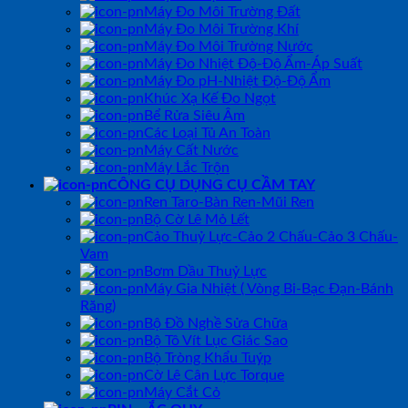
Máy Đo Môi Trường Đất
Máy Đo Môi Trường Khí
Máy Đo Môi Trường Nước
Máy Đo Nhiệt Độ-Độ Ẩm-Áp Suất
Máy Đo pH-Nhiệt Độ-Độ Ẩm
Khúc Xạ Kế Đo Ngọt
Bể Rửa Siêu Âm
Các Loại Tủ An Toàn
Máy Cất Nước
Máy Lắc Trộn
CÔNG CỤ DỤNG CỤ CẦM TAY
Ren Taro-Bàn Ren-Mũi Ren
Bộ Cờ Lê Mỏ Lết
Cảo Thuỷ Lực-Cảo 2 Chấu-Cảo 3 Chấu-
Vam
Bơm Dầu Thuỷ Lực
Máy Gia Nhiệt ( Vòng Bi-Bạc Đạn-Bánh
Răng)
Bộ Đồ Nghề Sửa Chữa
Bộ Tô Vít Lục Giác Sao
Bộ Tròng Khẩu Tuýp
Cờ Lê Cân Lực Torque
Máy Cắt Cỏ