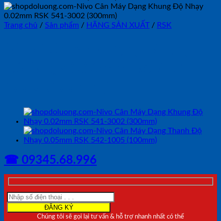
Trang chủ
/
Sản phẩm
/
HÃNG SẢN XUẤT
/
RSK
Nivo Cân Máy Dạng Khung
Độ Nhạy 0.02mm RSK 541-
1002 (100mm)
☎ 09345.68.996
Chúng tôi sẽ gọi lại tư vấn & hỗ trợ nhanh nhất có thể