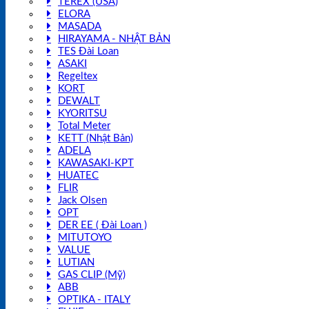
TEREX (USA)
ELORA
MASADA
HIRAYAMA - NHẬT BẢN
TES Đài Loan
ASAKI
Regeltex
KORT
DEWALT
KYORITSU
Total Meter
KETT (Nhật Bản)
ADELA
KAWASAKI-KPT
HUATEC
FLIR
Jack Olsen
OPT
DER EE ( Đài Loan )
MITUTOYO
VALUE
LUTIAN
GAS CLIP (Mỹ)
ABB
OPTIKA - ITALY