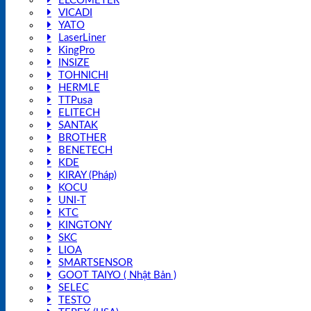
ELCOMETER
VICADI
YATO
LaserLiner
KingPro
INSIZE
TOHNICHI
HERMLE
TTPusa
ELITECH
SANTAK
BROTHER
BENETECH
KDE
KIRAY (Pháp)
KOCU
UNI-T
KTC
KINGTONY
SKC
LIOA
SMARTSENSOR
GOOT TAIYO ( Nhật Bản )
SELEC
TESTO