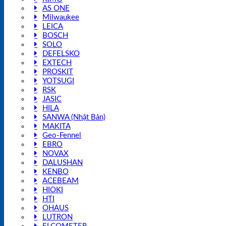
AS ONE
Milwaukee
LEICA
BOSCH
SOLO
DEFELSKO
EXTECH
PROSKIT
YOTSUGI
RSK
JASIC
HILA
SANWA (Nhật Bản)
MAKITA
Geo-Fennel
EBRO
NOVAX
DALUSHAN
KENBO
ACEBEAM
HIOKI
HTI
OHAUS
LUTRON