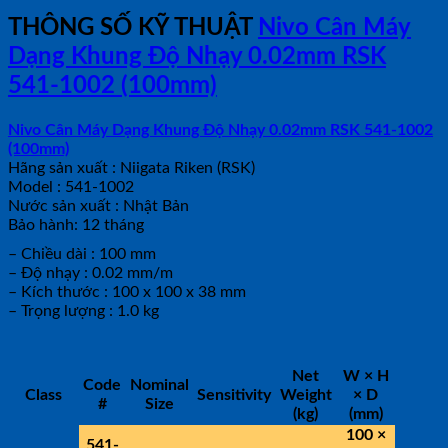
THÔNG SỐ KỸ THUẬT
Nivo Cân Máy
Dạng Khung Độ Nhạy 0.02mm RSK
541-1002 (100mm)
Nivo Cân Máy Dạng Khung Độ Nhạy 0.02mm RSK 541-1002
(100mm)
Hãng sản xuất : Niigata Riken (RSK)
Model : 541-1002
Nước sản xuất : Nhật Bản
Bảo hành: 12 tháng
– Chiều dài : 100 mm
– Độ nhạy : 0.02 mm/m
– Kích thước : 100 x 100 x 38 mm
– Trọng lượng : 1.0 kg
Net
W × H
Code
Nominal
Class
Sensitivity
Weight
× D
#
Size
(kg)
(mm)
100 ×
541-