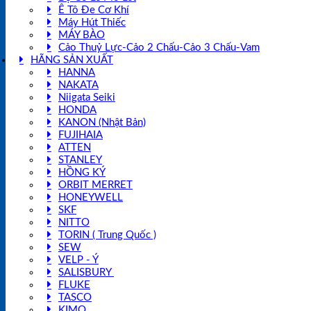
Ê Tô Đe Cơ Khí
Máy Hút Thiếc
MÁY BÀO
Cảo Thuỷ Lực-Cảo 2 Chấu-Cảo 3 Chấu-Vam
HÃNG SẢN XUẤT
HANNA
NAKATA
Niigata Seiki
HONDA
KANON (Nhật Bản)
FUJIHAIA
ATTEN
STANLEY
HỒNG KÝ
ORBIT MERRET
HONEYWELL
SKF
NITTO
TORIN ( Trung Quốc )
SEW
VELP - Ý
SALISBURY
FLUKE
TASCO
KIMO