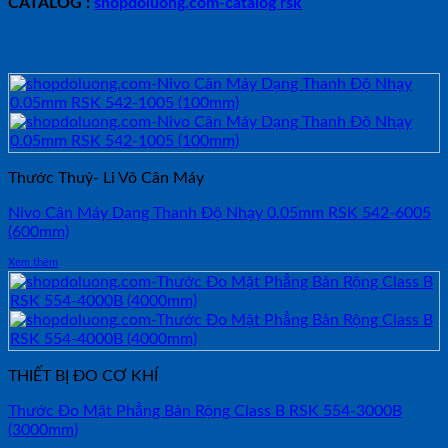
CATALOG :
shopdoluong.com-catalog rsk
Sản phẩm tương tự
Thước Thuỷ- Li Vô Cân Máy
Nivo Cân Máy Dạng Thanh Độ Nhạy 0.05mm RSK 542-6005
(600mm)
Xem thêm
THIẾT BỊ ĐO CƠ KHÍ
Thước Đo Mặt Phẳng Bản Rộng Class B RSK 554-3000B
(3000mm)