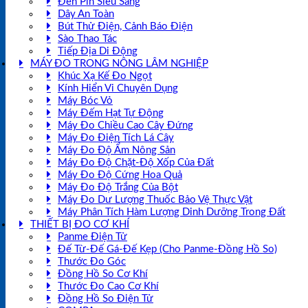
Đèn Pin Siêu Sáng
Dây An Toàn
Bút Thử Điện, Cảnh Báo Điện
Sào Thao Tác
Tiếp Địa Di Động
MÁY ĐO TRONG NÔNG LÂM NGHIỆP
Khúc Xạ Kế Đo Ngọt
Kính Hiển Vi Chuyên Dụng
Máy Bóc Vỏ
Máy Đếm Hạt Tự Động
Máy Đo Chiều Cao Cây Đứng
Máy Đo Điện Tích Lá Cây
Máy Đo Độ Ẩm Nông Sản
Máy Đo Độ Chặt-Độ Xốp Của Đất
Máy Đo Độ Cứng Hoa Quả
Máy Đo Độ Trắng Của Bột
Máy Đo Dư Lượng Thuốc Bảo Vệ Thực Vật
Máy Phân Tích Hàm Lượng Dinh Dưỡng Trong Đất
THIẾT BỊ ĐO CƠ KHÍ
Panme Điện Tử
Đế Từ-Đế Gá-Đế Kẹp (Cho Panme-Đồng Hồ So)
Thước Đo Góc
Đồng Hồ So Cơ Khí
Thước Đo Cao Cơ Khí
Đồng Hồ So Điện Tử