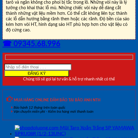
tarô và ngăn không cho phoi bị tắc trong lỗ. Những vòi này là lý
tưởng cho khai thác lỗ mù. Những chiếc vòi này dễ dàng cắt
thành những vật liệu mềm hơn. Có thể cắt không liên tục thành
các lỗ dẫn hướng bằng rãnh then hoặc các rãnh. Độ bền của sáo
kém hơn vòi HT, hình dạng sáo HT phù hợp hơn cho vật liệu có
độ cứng cao.
☎ 09345.68.996
Chúng tôi sẽ gọi lại tư vấn & hỗ trợ nhanh nhất có thể
MUA HÀNG ONLINE ĐẢM BẢO TẠI BẢO ANH NTH
Bảo hành 12 tháng trên toàn quốc
Vận chuyển miễn phí - Kiểm tra hàng mới thanh toán