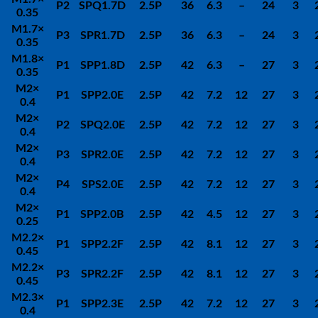
P2
SPQ1.7D
2.5P
36
6.3
–
24
3
0.35
M1.7
×
P3
SPR1.7D
2.5P
36
6.3
–
24
3
0.35
M1.8
×
P1
SPP1.8D
2.5P
42
6.3
–
27
3
0.35
M2
×
P1
SPP2.0E
2.5P
42
7.2
12
27
3
0.4
M2
×
P2
SPQ2.0E
2.5P
42
7.2
12
27
3
0.4
M2
×
P3
SPR2.0E
2.5P
42
7.2
12
27
3
0.4
M2
×
P4
SPS2.0E
2.5P
42
7.2
12
27
3
0.4
M2
×
P1
SPP2.0B
2.5P
42
4.5
12
27
3
0.25
M2.2
×
P1
SPP2.2F
2.5P
42
8.1
12
27
3
0.45
M2.2
×
P3
SPR2.2F
2.5P
42
8.1
12
27
3
0.45
M2.3
×
P1
SPP2.3E
2.5P
42
7.2
12
27
3
0.4