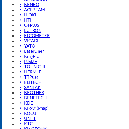
KENBO
ACEBEAM
HIOKI
HTI
OHAUS
LUTRON
ELCOMETER
VICADI
YATO
LaserLiner
KingPro
INSIZE
TOHNICHI
HERMLE
TTPusa
ELITECH
SANTAK
BROTHER
BENETECH
KDE
KIRAY (Pháp)
KOCU
UNI-T
KTC