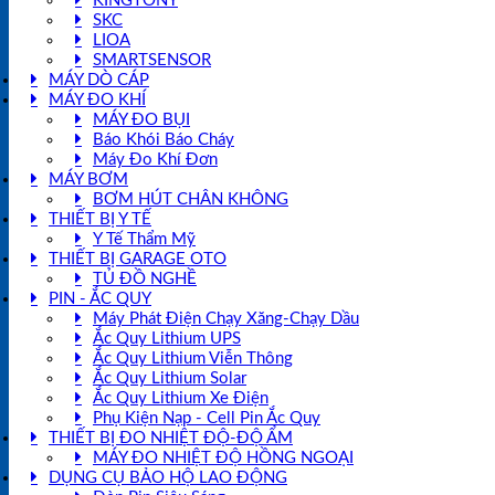
KINGTONY
SKC
LIOA
SMARTSENSOR
MÁY DÒ CÁP
MÁY ĐO KHÍ
MÁY ĐO BỤI
Báo Khói Báo Cháy
Máy Đo Khí Đơn
MÁY BƠM
BƠM HÚT CHÂN KHÔNG
THIẾT BỊ Y TẾ
Y Tế Thẩm Mỹ
THIẾT BỊ GARAGE OTO
TỦ ĐỒ NGHỀ
PIN - ẮC QUY
Máy Phát Điện Chạy Xăng-Chạy Dầu
Ắc Quy Lithium UPS
Ắc Quy Lithium Viễn Thông
Ắc Quy Lithium Solar
Ắc Quy Lithium Xe Điện
Phụ Kiện Nạp - Cell Pin Ắc Quy
THIẾT BỊ ĐO NHIỆT ĐỘ-ĐỘ ẨM
MÁY ĐO NHIỆT ĐỘ HỒNG NGOẠI
DỤNG CỤ BẢO HỘ LAO ĐỘNG