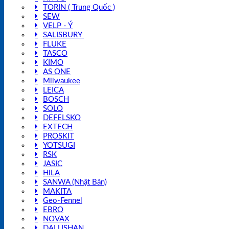
TORIN ( Trung Quốc )
SEW
VELP - Ý
SALISBURY
FLUKE
TASCO
KIMO
AS ONE
Milwaukee
LEICA
BOSCH
SOLO
DEFELSKO
EXTECH
PROSKIT
YOTSUGI
RSK
JASIC
HILA
SANWA (Nhật Bản)
MAKITA
Geo-Fennel
EBRO
NOVAX
DALUSHAN