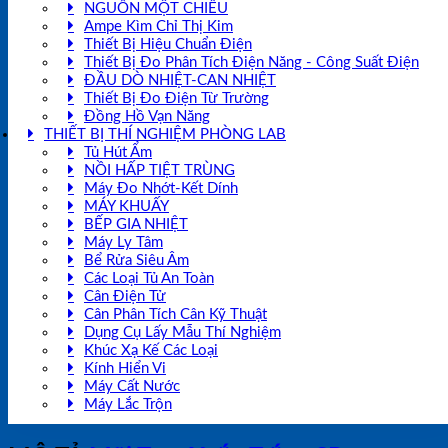
NGUỒN MỘT CHIỀU
Ampe Kìm Chỉ Thị Kim
Thiết Bị Hiệu Chuẩn Điện
Thiết Bị Đo Phân Tích Điện Năng - Công Suất Điện
ĐẦU DÒ NHIỆT-CAN NHIỆT
Thiết Bị Đo Điện Từ Trường
Đồng Hồ Vạn Năng
THIẾT BỊ THÍ NGHIỆM PHÒNG LAB
Tủ Hút Ẩm
NỒI HẤP TIỆT TRÙNG
Máy Đo Nhớt-Kết Dính
MÁY KHUẤY
BẾP GIA NHIỆT
Máy Ly Tâm
Bể Rửa Siêu Âm
Các Loại Tủ An Toàn
Cân Điện Tử
Cân Phân Tích Cân Kỹ Thuật
Dụng Cụ Lấy Mẫu Thí Nghiệm
Khúc Xạ Kế Các Loại
Kính Hiển Vi
Máy Cất Nước
Máy Lắc Trộn