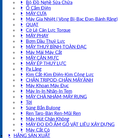
Bộ Đồ Nghề Sửa Chữa
Ổ Cắm Điện
MÁY CƯA
Máy Gia Nhiệt ( Vòng Bi-Bạc Đạn-Bánh Răng)
QUẠT
Cờ Lê Cân Lực Torque
MÁY PHAY
Bơm Dầu Thuỷ Lực
MÁY THUỶ BÌNH-TOÀN ĐẠC
Máy Mài Máy Cắt
MÁY CÂN MỰC
MÁY ÉP THUỶ LỰC
Pa Lăng
Kìm Cắt-Kìm Điện-Kìm Cộng Lực
CHÂN TRIPOD-CHÂN MÁY ẢNH
Máy Khoan Máy Đục
Máy In-In Nhãn-In Tem
MÁY CHÀ NHÁM-MÁY RUNG
Tời
Súng Bắn Bulong
Ren Taro-Bàn Ren-Mũi Ren
Máy Hút Chân Không
MÁY ĐO ĐỘ ẨM GỖ VẬT LIỆU XÂY DỰNG
Máy Cắt Cỏ
HÃNG SẢN XUẤT