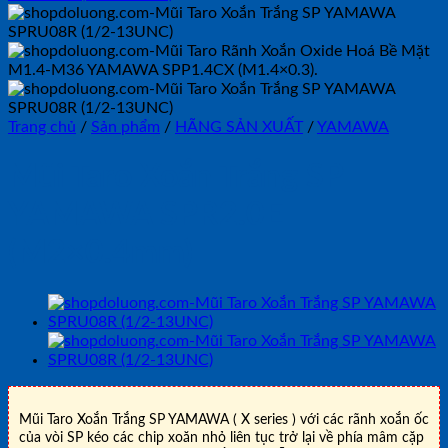
Trang chủ
/
Sản phẩm
/
HÃNG SẢN XUẤT
/
YAMAWA
Mũi Taro Xoắn Trắng SP
YAMAWA SPR2.0E
(M2×0.4mm)
Mũi Taro Xoắn Trắng SP YAMAWA ( X series ) với các rãnh xoắn ốc
của vòi SP kéo các chip xoăn nhỏ liên tục trở lại về phía mâm cặp