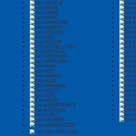
EXTECH
FUJIE
HIOKI
JASIC
KINGTONY
MAKITA
PROSKIT
SKC
VICADI
OPTIKA – ITALY
YOTSUGI
BROTHER
DEFELSKO
HILA
HTI
KENBO
LIOA
Milwaukee
NITTO
OPT
RION
SMARTSENSOR
TENMART
UNI-T
YAMAWA
MÁY BƠM
Bơm Định Lượng