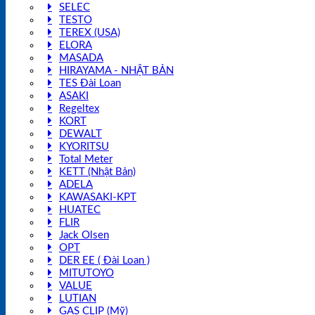
SELEC
TESTO
TEREX (USA)
ELORA
MASADA
HIRAYAMA - NHẬT BẢN
TES Đài Loan
ASAKI
Regeltex
KORT
DEWALT
KYORITSU
Total Meter
KETT (Nhật Bản)
ADELA
KAWASAKI-KPT
HUATEC
FLIR
Jack Olsen
OPT
DER EE ( Đài Loan )
MITUTOYO
VALUE
LUTIAN
GAS CLIP (Mỹ)