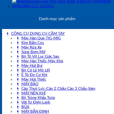
Danh mục sản phẩm
CÔNG CỤ DỤNG CỤ CẦM TAY
Máy Hàn Que-TIG-MIG
Kìm Bấm Cos
Máy Rửa Xe
Súng Bơm Mỡ
Bộ Tô Vít Lục Giác Sao
Máy Hàn Thiếc-Máy Khò
Máy Hút Bụi
Bộ Cờ Lê Mỏ Lết
Ê Tô Đe Cơ Khí
Máy Hút Thiếc
MÁY BÀO
Cảo Thuỷ Lực-Cảo 2 Chấu-Cảo 3 Chấu-Vam
MÁY NÉN KHÍ
Bộ Tròng Khẩu Tuýp
Vật Tư Điện Lạnh
BÚA
MÁY BẮN ĐINH