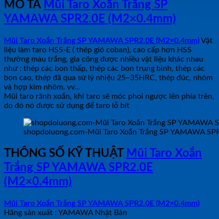
MÔ TẢ
Mũi Taro Xoắn Trắng SP
YAMAWA SPR2.0E (M2×0.4mm)
Mũi Taro Xoắn Trắng SP YAMAWA SPR2.0E (M2×0.4mm)
Vật
liệu làm taro HSS-E ( thép gió coban), cao cấp hơn HSS
thường màu trắng, gia công được nhiều vật liệu khác nhau
như : thép các bon thấp, thép các bon trung bình, thép các
bon cao, thép đã qua sử lý nhiệu 25~35HRC, thép đúc, nhôm
và hợp kim nhôm. vv…
Mũi taro rãnh xoắn, khi taro sẽ móc phoi ngược lên phía trên,
do đó nó được sử dụng để taro lỗ bít
shopdoluong.com-Mũi Taro Xoắn Trắng SP YAMAWA SP
THÔNG SỐ KỸ THUẬT
Mũi Taro Xoắn
Trắng SP YAMAWA SPR2.0E
(M2×0.4mm)
Mũi Taro Xoắn Trắng SP YAMAWA SPR2.0E (M2×0.4mm)
Hãng sản xuất : YAMAWA Nhật Bản