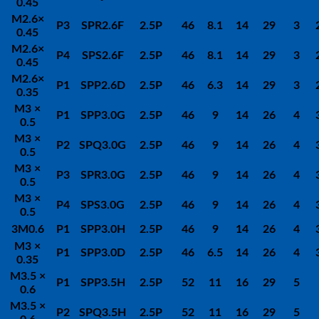
0.45
M2.6
×
P3
SPR2.6F
2.5P
46
8.1
14
29
3
0.45
M2.6
×
P4
SPS2.6F
2.5P
46
8.1
14
29
3
0.45
M2.6
×
P1
SPP2.6D
2.5P
46
6.3
14
29
3
0.35
M3
×
P1
SPP3.0G
2.5P
46
9
14
26
4
0.5
M3
×
P2
SPQ3.0G
2.5P
46
9
14
26
4
0.5
M3
×
P3
SPR3.0G
2.5P
46
9
14
26
4
0.5
M3
×
P4
SPS3.0G
2.5P
46
9
14
26
4
0.5
3M0.6
P1
SPP3.0H
2.5P
46
9
14
26
4
M3
×
P1
SPP3.0D
2.5P
46
6.5
14
26
4
0.35
M3.5
×
P1
SPP3.5H
2.5P
52
11
16
29
5
0.6
M3.5
×
P2
SPQ3.5H
2.5P
52
11
16
29
5