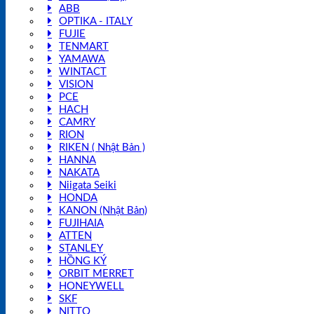
ABB
OPTIKA - ITALY
FUJIE
TENMART
YAMAWA
WINTACT
VISION
PCE
HACH
CAMRY
RION
RIKEN ( Nhật Bản )
HANNA
NAKATA
Niigata Seiki
HONDA
KANON (Nhật Bản)
FUJIHAIA
ATTEN
STANLEY
HỒNG KÝ
ORBIT MERRET
HONEYWELL
SKF
NITTO