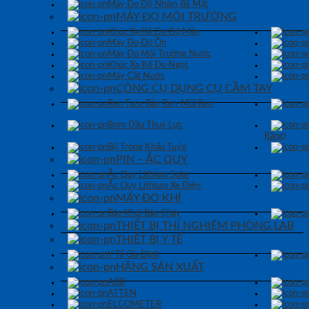
Máy Đo Độ Nhám Bề Mặt
MÁY ĐO MÔI TRƯỜNG
Khúc Xạ Kế Đo Độ Mặn
Máy Đo Độ Ồn
Máy Đo Môi Trường Nước
Khúc Xạ Kế Đo Ngọt
Máy Cất Nước
CÔNG CỤ DỤNG CỤ CẦM TAY
Ren Taro-Bàn Ren-Mũi Ren
Bơm Dầu Thuỷ Lực
Răng)
Bộ Tròng Khẩu Tuýp
PIN – ẮC QUY
Ắc Quy Lithium Solar
Ắc Quy Lithium Xe Điện
MÁY ĐO KHÍ
Báo Khói Báo Cháy
THIẾT BỊ THÍ NGHIỆM PHÒNG LAB
THIẾT BỊ Y TẾ
Y Tế Gia Đình
HÃNG SẢN XUẤT
ABB
ATTEN
ELCOMETER