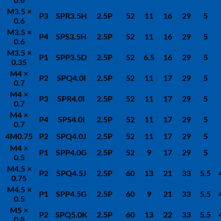
0.6
M3.5
×
P3
SPR3.5H
2.5P
52
11
16
29
5
0.6
M3.5
×
P4
SPS3.5H
2.5P
52
11
16
29
5
0.6
M3.5
×
P1
SPP3.5D
2.5P
52
6.5
16
29
5
0.35
M4
×
P2
SPQ4.0I
2.5P
52
11
17
29
5
0.7
M4
×
P3
SPR4.0I
2.5P
52
11
17
29
5
0.7
M4
×
P4
SPS4.0I
2.5P
52
11
17
29
5
0.7
4M0.75
P2
SPQ4.0J
2.5P
52
11
17
29
5
M4
×
P1
SPP4.0G
2.5P
52
9
17
29
5
0.5
M4.5
×
P2
SPQ4.5J
2.5P
60
13
21
33
5.5
0.75
M4.5
×
P1
SPP4.5G
2.5P
60
9
21
33
5.5
0.5
M5
×
P2
SPQ5.0K
2.5P
60
13
22
33
5.5
0.8