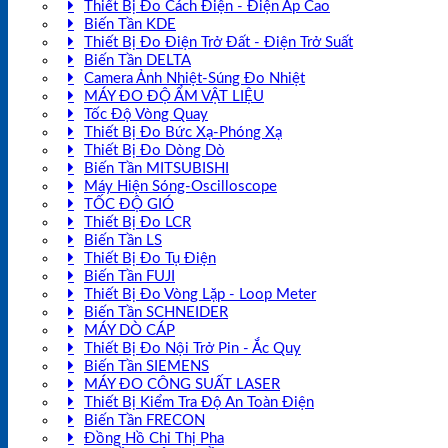
Thiết Bị Đo Cách Điện - Điện Áp Cao
Biến Tần KDE
Thiết Bị Đo Điện Trở Đất - Điện Trở Suất
Biến Tần DELTA
Camera Ảnh Nhiệt-Súng Đo Nhiệt
MÁY ĐO ĐỘ ẨM VẬT LIỆU
Tốc Độ Vòng Quay
Thiết Bị Đo Bức Xạ-Phóng Xạ
Thiết Bị Đo Dòng Dò
Biến Tần MITSUBISHI
Máy Hiện Sóng-Oscilloscope
TỐC ĐỘ GIÓ
Thiết Bị Đo LCR
Biến Tần LS
Thiết Bị Đo Tụ Điện
Biến Tần FUJI
Thiết Bị Đo Vòng Lặp - Loop Meter
Biến Tần SCHNEIDER
MÁY DÒ CÁP
Thiết Bị Đo Nội Trở Pin - Ắc Quy
Biến Tần SIEMENS
MÁY ĐO CÔNG SUẤT LASER
Thiết Bị Kiểm Tra Độ An Toàn Điện
Biến Tần FRECON
Đồng Hồ Chỉ Thị Pha