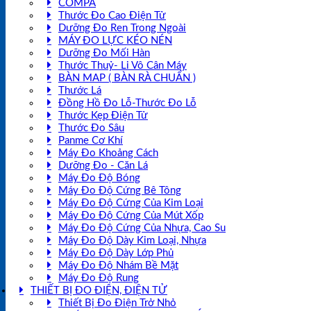
COMPA
Thước Đo Cao Điện Tử
Dưỡng Đo Ren Trong Ngoài
MÁY ĐO LỰC KÉO NÉN
Dưỡng Đo Mối Hàn
Thước Thuỷ- Li Vô Cân Máy
BÀN MAP ( BÀN RÀ CHUẨN )
Thước Lá
Đồng Hồ Đo Lỗ-Thước Đo Lỗ
Thước Kẹp Điện Tử
Thước Đo Sâu
Panme Cơ Khí
Máy Đo Khoảng Cách
Dưỡng Đo - Căn Lá
Máy Đo Độ Bóng
Máy Đo Độ Cứng Bê Tông
Máy Đo Độ Cứng Của Kim Loại
Máy Đo Độ Cứng Của Mút Xốp
Máy Đo Độ Cứng Của Nhựa, Cao Su
Máy Đo Độ Dày Kim Loại, Nhựa
Máy Đo Độ Dày Lớp Phủ
Máy Đo Độ Nhám Bề Mặt
Máy Đo Độ Rung
THIẾT BỊ ĐO ĐIỆN, ĐIỆN TỬ
Thiết Bị Đo Điện Trở Nhỏ