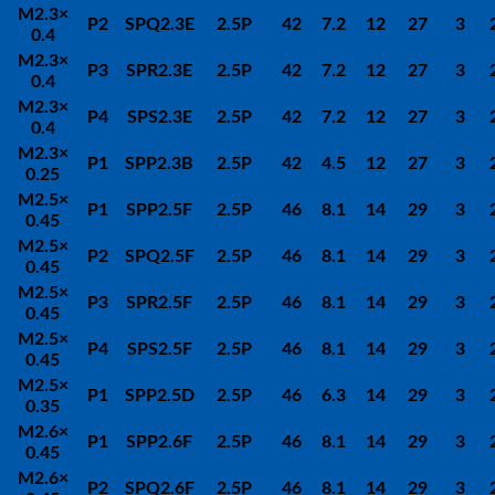
M2.3
×
P2
SPQ2.3E
2.5P
42
7.2
12
27
3
0.4
M2.3
×
P3
SPR2.3E
2.5P
42
7.2
12
27
3
0.4
M2.3
×
P4
SPS2.3E
2.5P
42
7.2
12
27
3
0.4
M2.3
×
P1
SPP2.3B
2.5P
42
4.5
12
27
3
0.25
M2.5
×
P1
SPP2.5F
2.5P
46
8.1
14
29
3
0.45
M2.5
×
P2
SPQ2.5F
2.5P
46
8.1
14
29
3
0.45
M2.5
×
P3
SPR2.5F
2.5P
46
8.1
14
29
3
0.45
M2.5
×
P4
SPS2.5F
2.5P
46
8.1
14
29
3
0.45
M2.5
×
P1
SPP2.5D
2.5P
46
6.3
14
29
3
0.35
M2.6
×
P1
SPP2.6F
2.5P
46
8.1
14
29
3
0.45
M2.6
×
P2
SPQ2.6F
2.5P
46
8.1
14
29
3