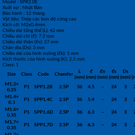
Model : SPR2.0E
Xuất xứ : Nhật Bản
Bảo hành : 12 tháng
Vật liệu: Thép các bon độ cứng cao
Kích cỡ: M2x0.4mm
Chiều dài tổng thể (L): 42 mm
Chiều dài chỉ (ℓ): 7.2 mm
Chiều dài thân (ℓs): 27 mm
Chân dia.(Ds): 3 mm
Chiều dài của hình vuông (ℓk): 5 mm
Kích thước của hình vuông (K): 2,5 mm
Class: 1
L
ℓ
ℓn
ℓs
Ds
Size
Class
Code
Chamfer
(mm)
(mm)
(mm)
(mm)
(mm)
(
M1.2
×
P1
SPP1.2B
2.5P
36
4.5
–
24
3
0.25
M1.4
×
P1
SPP1.4C
2.5P
36
5.4
–
24
3
0.3
M1.6
×
P1
SPP1.6D
2.5P
36
6.3
–
24
3
0.35
M1.7
×
P1
SPP1.7D
2.5P
36
6.3
–
24
3
0.35
M1.7
×