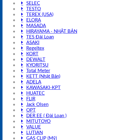
SELEC
TESTO
TEREX (USA)
ELORA
MASADA
HIRAYAMA - NHẬT BẢN
TES Đài Loan
ASAKI
Regeltex
KORT
DEWALT
KYORITSU
Total Meter
KETT (Nhật Bản)
ADELA
KAWASAKI-KPT
HUATEC
FLIR
Jack Olsen
OPT
DER EE ( Đài Loan )
MITUTOYO
VALUE
LUTIAN
GAS CLIP (Mỹ)