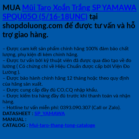
MUA
Mũi Taro Xoắn Trắng SP YAMAWA
SPQU05O (5/16-18UNC)
tại
shopdoluong.com để được tư vấn và hỗ
trợ giao hàng.
– Được cam kết sản phẩm chính hãng 100% đảm bảo chất
lượng, phụ kiện đi kèm chính hãng.
– Được tư vấn bởi kỹ thuật viên đã được qua đào tạo về đo
lường ( Có chứng chỉ về Hiệu Chuẩn được cấp bởi Viện Đo
Lường ).
– Được bảo hành chính hãng 12 tháng hoặc theo quy định
của hãng sản xuất.
– Được cung cấp đầy đủ CO,CQ nhập khẩu.
– Được kiểm tra hàng đầy đủ trước khi thanh toán và nhận
hàng.
– Hotline tư vấn miễn phí: 0393.090.307 (Call or Zalo).
DATASHEET :
SP_YAMAWA
MANUAL :
CATALOG :
Mui-taro-thang-tong-cataloge
Sản phẩm tương tự