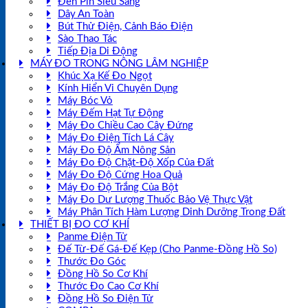
Đèn Pin Siêu Sáng
Dây An Toàn
Bút Thử Điện, Cảnh Báo Điện
Sào Thao Tác
Tiếp Địa Di Động
MÁY ĐO TRONG NÔNG LÂM NGHIỆP
Khúc Xạ Kế Đo Ngọt
Kính Hiển Vi Chuyên Dụng
Máy Bóc Vỏ
Máy Đếm Hạt Tự Động
Máy Đo Chiều Cao Cây Đứng
Máy Đo Điện Tích Lá Cây
Máy Đo Độ Ẩm Nông Sản
Máy Đo Độ Chặt-Độ Xốp Của Đất
Máy Đo Độ Cứng Hoa Quả
Máy Đo Độ Trắng Của Bột
Máy Đo Dư Lượng Thuốc Bảo Vệ Thực Vật
Máy Phân Tích Hàm Lượng Dinh Dưỡng Trong Đất
THIẾT BỊ ĐO CƠ KHÍ
Panme Điện Tử
Đế Từ-Đế Gá-Đế Kẹp (Cho Panme-Đồng Hồ So)
Thước Đo Góc
Đồng Hồ So Cơ Khí
Thước Đo Cao Cơ Khí
Đồng Hồ So Điện Tử