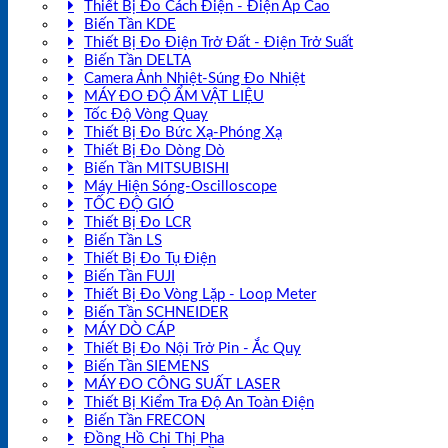
Thiết Bị Đo Cách Điện - Điện Áp Cao
Biến Tần KDE
Thiết Bị Đo Điện Trở Đất - Điện Trở Suất
Biến Tần DELTA
Camera Ảnh Nhiệt-Súng Đo Nhiệt
MÁY ĐO ĐỘ ẨM VẬT LIỆU
Tốc Độ Vòng Quay
Thiết Bị Đo Bức Xạ-Phóng Xạ
Thiết Bị Đo Dòng Dò
Biến Tần MITSUBISHI
Máy Hiện Sóng-Oscilloscope
TỐC ĐỘ GIÓ
Thiết Bị Đo LCR
Biến Tần LS
Thiết Bị Đo Tụ Điện
Biến Tần FUJI
Thiết Bị Đo Vòng Lặp - Loop Meter
Biến Tần SCHNEIDER
MÁY DÒ CÁP
Thiết Bị Đo Nội Trở Pin - Ắc Quy
Biến Tần SIEMENS
MÁY ĐO CÔNG SUẤT LASER
Thiết Bị Kiểm Tra Độ An Toàn Điện
Biến Tần FRECON
Đồng Hồ Chỉ Thị Pha