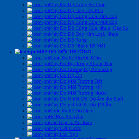
Máy Đo Độ Cứng Bê Tông
Máy Đo Độ Dày Lớp Phủ
Máy Đo Độ Cứng Của Kim Loại
Máy Đo Độ Cứng Của Mút Xốp
Máy Đo Độ Cứng Của Nhựa, Cao Su
Máy Đo Độ Dày Kim Loại, Nhựa
Máy Đo Độ Rung
Máy Đo Độ Nhám Bề Mặt
MÁY ĐO MÔI TRƯỜNG
Khúc Xạ Kế Đo Độ Mặn
Máy Đo Bụi Trong Không Khí
Máy Đo Cường Độ Ánh Sáng
Máy Đo Độ Ồn
Máy Đo Môi Trường Đất
Máy Đo Môi Trường Khí
Máy Đo Môi Trường Nước
Máy Đo Nhiệt Độ-Độ Ẩm-Áp Suất
Máy Đo pH-Nhiệt Độ-Độ Ẩm
Khúc Xạ Kế Đo Ngọt
Bể Rửa Siêu Âm
Các Loại Tủ An Toàn
Máy Cất Nước
Máy Lắc Trộn