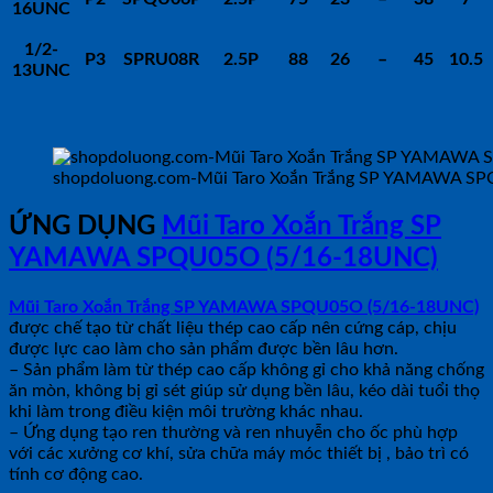
16UNC
1/2-
P3
SPRU08R
2.5P
88
26
–
45
10.5
13UNC
shopdoluong.com-Mũi Taro Xoắn Trắng SP YAMAWA S
ỨNG DỤNG
Mũi Taro Xoắn Trắng SP
YAMAWA SPQU05O (5/16-18UNC)
Mũi Taro Xoắn Trắng SP YAMAWA SPQU05O (5/16-18UNC)
được chế tạo từ chất liệu thép cao cấp nên cứng cáp, chịu
được lực cao làm cho sản phẩm được bền lâu hơn.
– Sản phẩm làm từ thép cao cấp không gỉ cho khả năng chống
ăn mòn, không bị gỉ sét giúp sử dụng bền lâu, kéo dài tuổi thọ
khi làm trong điều kiện môi trường khác nhau.
– Ứng dụng tạo ren thường và ren nhuyễn cho ốc phù hợp
với các xưởng cơ khí, sửa chữa máy móc thiết bị , bảo trì có
tính cơ động cao.