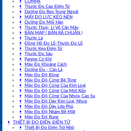
COMPA
Thước Đo Cao Điện Tử
Dưỡng Đo Ren Trong Ngoài
MÁY ĐO LỰC KÉO NÉN
Dưỡng Đo Mối Hàn
Thước Thuỷ- Li Vô Cân Máy
BÀN MAP ( BÀN RÀ CHUẨN )
Thước Lá
Đồng Hồ Đo Lỗ-Thước Đo Lỗ
Thước Kẹp Điện Tử
Thước Đo Sâu
Panme Cơ Khí
Máy Đo Khoảng Cách
Dưỡng Đo - Căn Lá
Máy Đo Độ Bóng
Máy Đo Độ Cứng Bê Tông
Máy Đo Độ Cứng Của Kim Loại
Máy Đo Độ Cứng Của Mút Xốp
Máy Đo Độ Cứng Của Nhựa, Cao Su
Máy Đo Độ Dày Kim Loại, Nhựa
Máy Đo Độ Dày Lớp Phủ
Máy Đo Độ Nhám Bề Mặt
Máy Đo Độ Rung
THIẾT BỊ ĐO ĐIỆN, ĐIỆN TỬ
Thiết Bị Đo Điện Trở Nhỏ