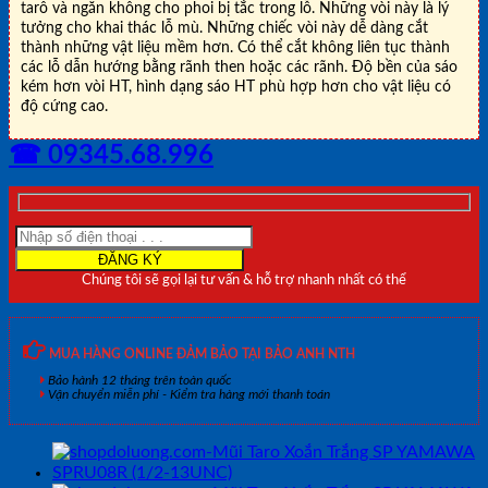
tarô và ngăn không cho phoi bị tắc trong lỗ. Những vòi này là lý
tưởng cho khai thác lỗ mù. Những chiếc vòi này dễ dàng cắt
thành những vật liệu mềm hơn. Có thể cắt không liên tục thành
các lỗ dẫn hướng bằng rãnh then hoặc các rãnh. Độ bền của sáo
kém hơn vòi HT, hình dạng sáo HT phù hợp hơn cho vật liệu có
độ cứng cao.
☎ 09345.68.996
Chúng tôi sẽ gọi lại tư vấn & hỗ trợ nhanh nhất có thể
MUA HÀNG ONLINE ĐẢM BẢO TẠI BẢO ANH NTH
Bảo hành 12 tháng trên toàn quốc
Vận chuyển miễn phí - Kiểm tra hàng mới thanh toán