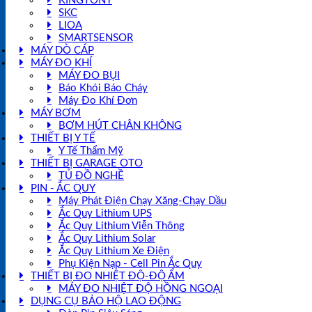
KINGTONY
SKC
LIOA
SMARTSENSOR
MÁY DÒ CÁP
MÁY ĐO KHÍ
MÁY ĐO BỤI
Báo Khói Báo Cháy
Máy Đo Khí Đơn
MÁY BƠM
BƠM HÚT CHÂN KHÔNG
THIẾT BỊ Y TẾ
Y Tế Thẩm Mỹ
THIẾT BỊ GARAGE OTO
TỦ ĐỒ NGHỀ
PIN - ẮC QUY
Máy Phát Điện Chạy Xăng-Chạy Dầu
Ắc Quy Lithium UPS
Ắc Quy Lithium Viễn Thông
Ắc Quy Lithium Solar
Ắc Quy Lithium Xe Điện
Phụ Kiện Nạp - Cell Pin Ắc Quy
THIẾT BỊ ĐO NHIỆT ĐỘ-ĐỘ ẨM
MÁY ĐO NHIỆT ĐỘ HỒNG NGOẠI
DỤNG CỤ BẢO HỘ LAO ĐỘNG