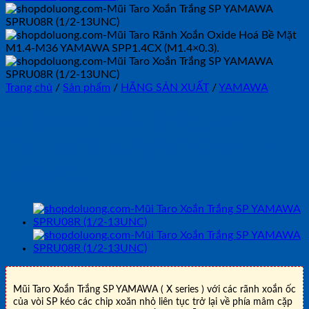
Trang chủ
/
Sản phẩm
/
HÃNG SẢN XUẤT
/
YAMAWA
Mũi Taro Xoắn Trắng SP
YAMAWA SPQU05O (5/16-
18UNC)
Mũi Taro Xoắn Trắng SP YAMAWA ( X series ) với các rãnh xoắn ốc
của vòi SP kéo các chip xoăn nhỏ liên tục trở lại về phía mâm cặp