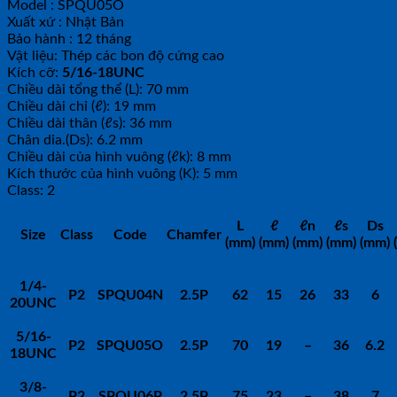
Model : SPQU05O
Xuất xứ : Nhật Bản
Bảo hành : 12 tháng
Vật liệu: Thép các bon độ cứng cao
Kích cỡ:
5/16-18UNC
Chiều dài tổng thể (L): 70 mm
Chiều dài chỉ (ℓ): 19 mm
Chiều dài thân (ℓs): 36 mm
Chân dia.(Ds): 6.2 mm
Chiều dài của hình vuông (ℓk): 8 mm
Kích thước của hình vuông (K): 5 mm
Class: 2
L
ℓ
ℓn
ℓs
Ds
Size
Class
Code
Chamfer
(mm)
(mm)
(mm)
(mm)
(mm)
1/4-
P2
SPQU04N
2.5P
62
15
26
33
6
20UNC
5/16-
P2
SPQU05O
2.5P
70
19
–
36
6.2
18UNC
3/8-
P2
SPQU06P
2.5P
75
23
–
38
7