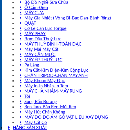
Bộ Đồ Nghề Sửa Chữa
Ổ Cắm Điện
MÁY CƯA
Máy Gia Nhiệt ( Vòng Bi-Bạc Đạn-Bánh Răng)
QUẠT
Cờ Lê Cân Lực Torque
MÁY PHAY
Bơm Dầu Thuỷ Lực
MÁY THUỶ BÌNH-TOÀN ĐẠC
Máy Mài Máy Cắt
MÁY CÂN MỰC
MÁY ÉP THUỶ LỰC
Pa Lăng
Kìm Cắt-Kìm Điện-Kìm Cộng Lực
CHÂN TRIPOD-CHÂN MÁY ẢNH
Máy Khoan Máy Đục
Máy In-In Nhãn-In Tem
MÁY CHÀ NHÁM-MÁY RUNG
Tời
Súng Bắn Bulong
Ren Taro-Bàn Ren-Mũi Ren
Máy Hút Chân Không
MÁY ĐO ĐỘ ẨM GỖ VẬT LIỆU XÂY DỰNG
Máy Cắt Cỏ
HÃNG SẢN XUẤT