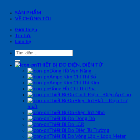
SẢN PHẨM
VỀ CHÚNG TÔI
Giới thiệu
Tin tức
Liên hệ
Tìm
kiếm:
THIẾT BỊ ĐO ĐIỆN, ĐIỆN TỬ
Đồng Hồ Vạn Năng
Ampe Kìm Chỉ Thị Số
Ampe Kìm Chỉ Thị Kim
Đồng Hồ Chỉ Thị Pha
Thiết Bị Đo Cách Điện – Điện Áp Cao
Thiết Bị Đo Điện Trở Đất – Điện Trở
Suất
Thiết Bị Đo Điện Trở Nhỏ
Thiết Bị Đo Dòng Dò
Thiết Bị Đo LCR
Thiết Bị Đo Điện Từ Trường
Thiết Bị Đo Vòng Lặp – Loop Meter