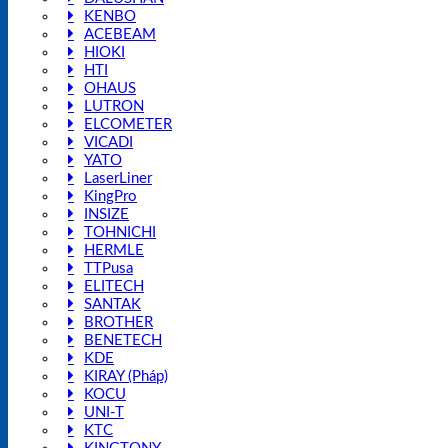
KENBO
ACEBEAM
HIOKI
HTI
OHAUS
LUTRON
ELCOMETER
VICADI
YATO
LaserLiner
KingPro
INSIZE
TOHNICHI
HERMLE
TTPusa
ELITECH
SANTAK
BROTHER
BENETECH
KDE
KIRAY (Pháp)
KOCU
UNI-T
KTC