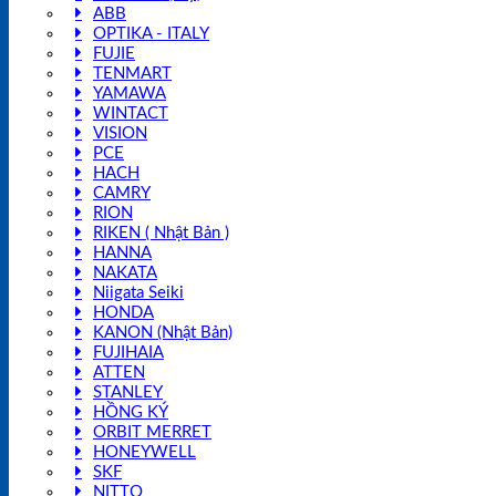
ABB
OPTIKA - ITALY
FUJIE
TENMART
YAMAWA
WINTACT
VISION
PCE
HACH
CAMRY
RION
RIKEN ( Nhật Bản )
HANNA
NAKATA
Niigata Seiki
HONDA
KANON (Nhật Bản)
FUJIHAIA
ATTEN
STANLEY
HỒNG KÝ
ORBIT MERRET
HONEYWELL
SKF
NITTO