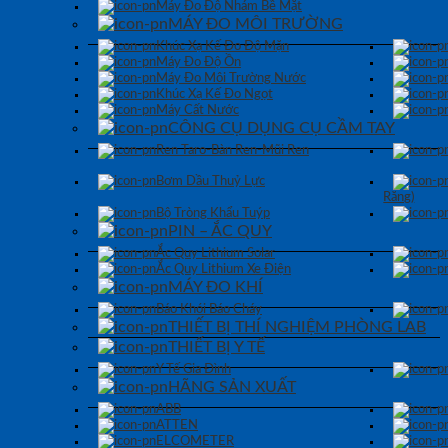
Máy Đo Độ Nhám Bề Mặt
MÁY ĐO MÔI TRƯỜNG
Khúc Xạ Kế Đo Độ Mặn
Máy Đo Độ Ồn
Máy Đo Môi Trường Nước
Khúc Xạ Kế Đo Ngọt
Máy Cất Nước
CÔNG CỤ DỤNG CỤ CẦM TAY
Ren Taro-Bàn Ren-Mũi Ren
Bơm Dầu Thuỷ Lực
Răng)
Bộ Tròng Khẩu Tuýp
PIN – ẮC QUY
Ắc Quy Lithium Solar
Ắc Quy Lithium Xe Điện
MÁY ĐO KHÍ
Báo Khói Báo Cháy
THIẾT BỊ THÍ NGHIỆM PHÒNG LAB
THIẾT BỊ Y TẾ
Y Tế Gia Đình
HÃNG SẢN XUẤT
ABB
ATTEN
ELCOMETER