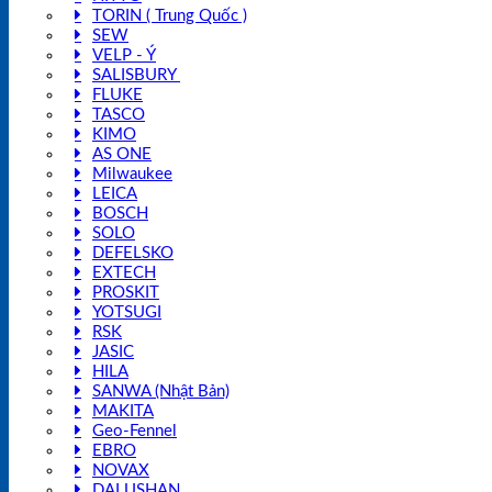
TORIN ( Trung Quốc )
SEW
VELP - Ý
SALISBURY
FLUKE
TASCO
KIMO
AS ONE
Milwaukee
LEICA
BOSCH
SOLO
DEFELSKO
EXTECH
PROSKIT
YOTSUGI
RSK
JASIC
HILA
SANWA (Nhật Bản)
MAKITA
Geo-Fennel
EBRO
NOVAX
DALUSHAN