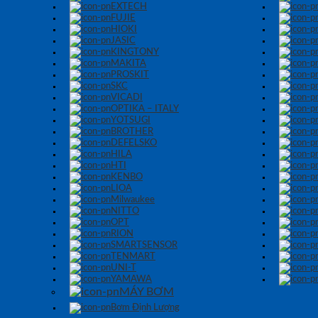
EXTECH
FUJIE
HIOKI
JASIC
KINGTONY
MAKITA
PROSKIT
SKC
VICADI
OPTIKA – ITALY
YOTSUGI
BROTHER
DEFELSKO
HILA
HTI
KENBO
LIOA
Milwaukee
NITTO
OPT
RION
SMARTSENSOR
TENMART
UNI-T
YAMAWA
MÁY BƠM
Bơm Định Lượng