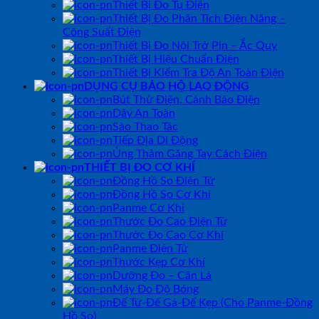
Thiết Bị Đo Tụ Điện
Thiết Bị Đo Phân Tích Điện Năng –
Công Suất Điện
Thiết Bị Đo Nội Trở Pin – Ắc Quy
Thiết Bị Hiệu Chuẩn Điện
Thiết Bị Kiểm Tra Độ An Toàn Điện
DỤNG CỤ BẢO HỘ LAO ĐỘNG
Bút Thử Điện, Cảnh Báo Điện
Dây An Toàn
Sào Thao Tác
Tiếp Địa Di Động
Ủng Thảm Găng Tay Cách Điện
THIẾT BỊ ĐO CƠ KHÍ
Đồng Hồ So Điện Tử
Đồng Hồ So Cơ Khí
Panme Cơ Khí
Thước Đo Cao Điện Tử
Thước Đo Cao Cơ Khí
Panme Điện Tử
Thước Kẹp Cơ Khí
Dưỡng Đo – Căn Lá
Máy Đo Độ Bóng
Đế Từ-Đế Gá-Đế Kẹp (Cho Panme-Đồng
Hồ So)