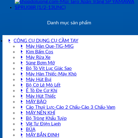
Danh mục sản phẩm
CÔNG CỤ DỤNG CỤ CẦM TAY
Máy Hàn Que-TIG-MIG
Kìm Bấm Cos
Máy Rửa Xe
Súng Bơm Mỡ
Bộ Tô Vít Lục Giác Sao
Máy Hàn Thiếc-Máy Khò
Máy Hút Bụi
Bộ Cờ Lê Mỏ Lết
Ê Tô Đe Cơ Khí
Máy Hút Thiếc
MÁY BÀO
Cảo Thuỷ Lực-Cảo 2 Chấu-Cảo 3 Chấu-Vam
MÁY NÉN KHÍ
Bộ Tròng Khẩu Tuýp
Vật Tư Điện Lạnh
BÚA
MÁY BẮN ĐINH