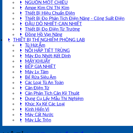
NGUỒN MỘT CHIỀU
Ampe Kìm Chỉ Thị Kim
Thiết Bị Hiệu Chuẩn Điện
Thiết Bị Đo Phân Tích Điện Năng - Công Suất Điện
ĐẦU DÒ NHIỆT-CAN NHIỆT
Thiết Bị Đo Điện Từ Trường
Đồng Hồ Vạn Năng
THIẾT BỊ THÍ NGHIỆM PHÒNG LAB
Tủ Hút Ẩm
NỒI HẤP TIỆT TRÙNG
Máy Đo Nhớt-Kết Dính
MÁY KHUẤY
BẾP GIA NHIỆT
Máy Ly Tâm
Bể Rửa Siêu Âm
Các Loại Tủ An Toàn
Cân Điện Tử
Cân Phân Tích Cân Kỹ Thuật
Dụng Cụ Lấy Mẫu Thí Nghiệm
Khúc Xạ Kế Các Loại
Kính Hiển Vi
Máy Cất Nước
Máy Lắc Trộn