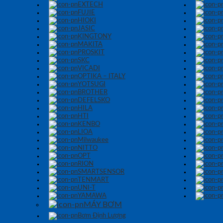
EXTECH
FUJIE
HIOKI
JASIC
KINGTONY
MAKITA
PROSKIT
SKC
VICADI
OPTIKA – ITALY
YOTSUGI
BROTHER
DEFELSKO
HILA
HTI
KENBO
LIOA
Milwaukee
NITTO
OPT
RION
SMARTSENSOR
TENMART
UNI-T
YAMAWA
MÁY BƠM
Bơm Định Lượng