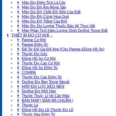
Máy Đo Điện Tích Lá Cây
Máy Đo Độ Ẩm Nông Sản
Máy Đo Độ Chặt-Độ Xốp Của Đất
Máy Đo Độ Cứng Hoa Quả
Máy Đo Độ Trắng Của Bột
Máy Đo Dư Lượng Thuốc Bảo Vệ Thực Vật
Máy Phân Tích Hàm Lượng Dinh Dưỡng Trong Đất
THIẾT BỊ ĐO CƠ KHÍ
Panme Cơ Khí
Panme Điện Tử
Đế Từ-Đế Gá-Đế Kẹp (Cho Panme-Đồng Hồ So)
Thước Đo Góc
Đồng Hồ So Cơ Khí
Thước Đo Cao Cơ Khí
Đồng Hồ So Điện Tử
COMPA
Thước Đo Cao Điện Tử
Dưỡng Đo Ren Trong Ngoài
MÁY ĐO LỰC KÉO NÉN
Dưỡng Đo Mối Hàn
Thước Thuỷ- Li Vô Cân Máy
BÀN MAP ( BÀN RÀ CHUẨN )
Thước Lá
Đồng Hồ Đo Lỗ-Thước Đo Lỗ
Thước Kẹp Điện Tử