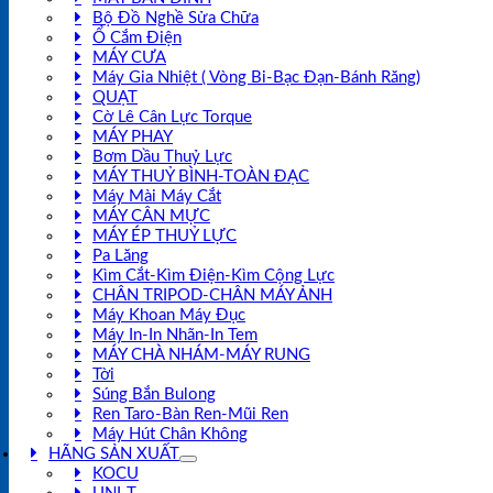
Bộ Đồ Nghề Sửa Chữa
Ổ Cắm Điện
MÁY CƯA
Máy Gia Nhiệt ( Vòng Bi-Bạc Đạn-Bánh Răng)
QUẠT
Cờ Lê Cân Lực Torque
MÁY PHAY
Bơm Dầu Thuỷ Lực
MÁY THUỶ BÌNH-TOÀN ĐẠC
Máy Mài Máy Cắt
MÁY CÂN MỰC
MÁY ÉP THUỶ LỰC
Pa Lăng
Kìm Cắt-Kìm Điện-Kìm Cộng Lực
CHÂN TRIPOD-CHÂN MÁY ẢNH
Máy Khoan Máy Đục
Máy In-In Nhãn-In Tem
MÁY CHÀ NHÁM-MÁY RUNG
Tời
Súng Bắn Bulong
Ren Taro-Bàn Ren-Mũi Ren
Máy Hút Chân Không
HÃNG SẢN XUẤT
KOCU