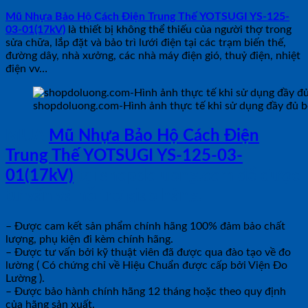
Mũ Nhựa Bảo Hộ Cách Điện Trung Thế YOTSUGI YS-125-
03-01(17kV)
là thiết bị không thể thiếu của người thợ trong
sửa chữa, lắp đặt và bảo trì lưới điện tại các trạm biến thế,
đường dây, nhà xưởng, các nhà máy điện gió, thuỷ điện, nhiệt
điện vv…
shopdoluong.com-Hình ảnh thực tế khi sử dụng đầy đủ bộ 
MUA
Mũ Nhựa Bảo Hộ Cách Điện
Trung Thế YOTSUGI YS-125-03-
01(17kV)
tại shopdoluong.com để được
tư vấn và hỗ trợ giao hàng.
– Được cam kết sản phẩm chính hãng 100% đảm bảo chất
lượng, phụ kiện đi kèm chính hãng.
– Được tư vấn bởi kỹ thuật viên đã được qua đào tạo về đo
lường ( Có chứng chỉ về Hiệu Chuẩn được cấp bởi Viện Đo
Lường ).
– Được bảo hành chính hãng 12 tháng hoặc theo quy định
của hãng sản xuất.