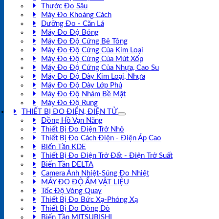
Thước Đo Sâu
Máy Đo Khoảng Cách
Dưỡng Đo - Căn Lá
Máy Đo Độ Bóng
Máy Đo Độ Cứng Bê Tông
Máy Đo Độ Cứng Của Kim Loại
Máy Đo Độ Cứng Của Mút Xốp
Máy Đo Độ Cứng Của Nhựa, Cao Su
Máy Đo Độ Dày Kim Loại, Nhựa
Máy Đo Độ Dày Lớp Phủ
Máy Đo Độ Nhám Bề Mặt
Máy Đo Độ Rung
THIẾT BỊ ĐO ĐIỆN, ĐIỆN TỬ
Đồng Hồ Vạn Năng
Thiết Bị Đo Điện Trở Nhỏ
Thiết Bị Đo Cách Điện - Điện Áp Cao
Biến Tần KDE
Thiết Bị Đo Điện Trở Đất - Điện Trở Suất
Biến Tần DELTA
Camera Ảnh Nhiệt-Súng Đo Nhiệt
MÁY ĐO ĐỘ ẨM VẬT LIỆU
Tốc Độ Vòng Quay
Thiết Bị Đo Bức Xạ-Phóng Xạ
Thiết Bị Đo Dòng Dò
Biến Tần MITSUBISHI