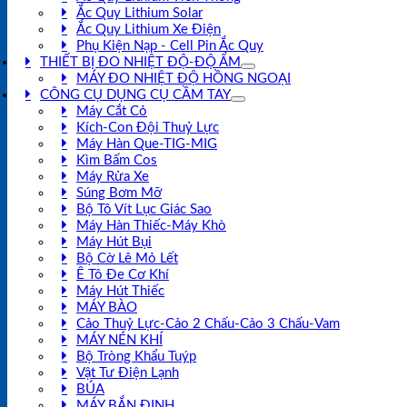
Ắc Quy Lithium Solar
Ắc Quy Lithium Xe Điện
Phụ Kiện Nạp - Cell Pin Ắc Quy
THIẾT BỊ ĐO NHIỆT ĐỘ-ĐỘ ẨM
MÁY ĐO NHIỆT ĐỘ HỒNG NGOẠI
CÔNG CỤ DỤNG CỤ CẦM TAY
Máy Cắt Cỏ
Kích-Con Đội Thuỷ Lực
Máy Hàn Que-TIG-MIG
Kìm Bấm Cos
Máy Rửa Xe
Súng Bơm Mỡ
Bộ Tô Vít Lục Giác Sao
Máy Hàn Thiếc-Máy Khò
Máy Hút Bụi
Bộ Cờ Lê Mỏ Lết
Ê Tô Đe Cơ Khí
Máy Hút Thiếc
MÁY BÀO
Cảo Thuỷ Lực-Cảo 2 Chấu-Cảo 3 Chấu-Vam
MÁY NÉN KHÍ
Bộ Tròng Khẩu Tuýp
Vật Tư Điện Lạnh
BÚA
MÁY BẮN ĐINH