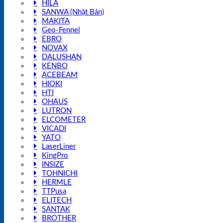
HILA
SANWA (Nhật Bản)
MAKITA
Geo-Fennel
EBRO
NOVAX
DALUSHAN
KENBO
ACEBEAM
HIOKI
HTI
OHAUS
LUTRON
ELCOMETER
VICADI
YATO
LaserLiner
KingPro
INSIZE
TOHNICHI
HERMLE
TTPusa
ELITECH
SANTAK
BROTHER