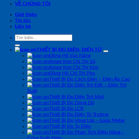
VỀ CHÚNG TÔI
Giới thiệu
Tin tức
Liên hệ
Tìm
kiếm:
THIẾT BỊ ĐO ĐIỆN, ĐIỆN TỬ
Đồng Hồ Vạn Năng
Ampe Kìm Chỉ Thị Số
Ampe Kìm Chỉ Thị Kim
Đồng Hồ Chỉ Thị Pha
Thiết Bị Đo Cách Điện – Điện Áp Cao
Thiết Bị Đo Điện Trở Đất – Điện Trở
Suất
Thiết Bị Đo Điện Trở Nhỏ
Thiết Bị Đo Dòng Dò
Thiết Bị Đo LCR
Thiết Bị Đo Điện Từ Trường
Thiết Bị Đo Vòng Lặp – Loop Meter
Thiết Bị Đo Tụ Điện
Thiết Bị Đo Phân Tích Điện Năng –
Công Suất Điện