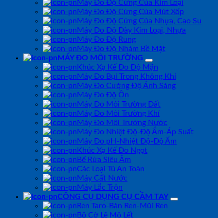
Máy Đo Độ Cứng Của Kim Loại
Máy Đo Độ Cứng Của Mút Xốp
Máy Đo Độ Cứng Của Nhựa, Cao Su
Máy Đo Độ Dày Kim Loại, Nhựa
Máy Đo Độ Rung
Máy Đo Độ Nhám Bề Mặt
MÁY ĐO MÔI TRƯỜNG
Khúc Xạ Kế Đo Độ Mặn
Máy Đo Bụi Trong Không Khí
Máy Đo Cường Độ Ánh Sáng
Máy Đo Độ Ồn
Máy Đo Môi Trường Đất
Máy Đo Môi Trường Khí
Máy Đo Môi Trường Nước
Máy Đo Nhiệt Độ-Độ Ẩm-Áp Suất
Máy Đo pH-Nhiệt Độ-Độ Ẩm
Khúc Xạ Kế Đo Ngọt
Bể Rửa Siêu Âm
Các Loại Tủ An Toàn
Máy Cất Nước
Máy Lắc Trộn
CÔNG CỤ DỤNG CỤ CẦM TAY
Ren Taro-Bàn Ren-Mũi Ren
Bộ Cờ Lê Mỏ Lết