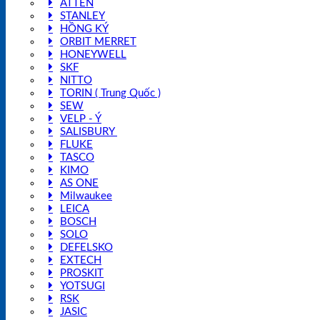
ATTEN
STANLEY
HỒNG KÝ
ORBIT MERRET
HONEYWELL
SKF
NITTO
TORIN ( Trung Quốc )
SEW
VELP - Ý
SALISBURY
FLUKE
TASCO
KIMO
AS ONE
Milwaukee
LEICA
BOSCH
SOLO
DEFELSKO
EXTECH
PROSKIT
YOTSUGI
RSK
JASIC