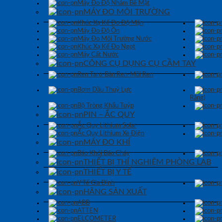
Máy Đo Độ Nhám Bề Mặt
MÁY ĐO MÔI TRƯỜNG
Khúc Xạ Kế Đo Độ Mặn
Máy Đo Độ Ồn
Máy Đo Môi Trường Nước
Khúc Xạ Kế Đo Ngọt
Máy Cất Nước
CÔNG CỤ DỤNG CỤ CẦM TAY
Ren Taro-Bàn Ren-Mũi Ren
Bơm Dầu Thuỷ Lực
Răng)
Bộ Tròng Khẩu Tuýp
PIN – ẮC QUY
Ắc Quy Lithium Solar
Ắc Quy Lithium Xe Điện
MÁY ĐO KHÍ
Báo Khói Báo Cháy
THIẾT BỊ THÍ NGHIỆM PHÒNG LAB
THIẾT BỊ Y TẾ
Y Tế Gia Đình
HÃNG SẢN XUẤT
ABB
ATTEN
ELCOMETER