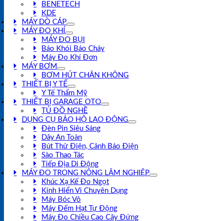
BENETECH
KDE
MÁY DÒ CÁP
MÁY ĐO KHÍ
MÁY ĐO BỤI
Báo Khói Báo Cháy
Máy Đo Khí Đơn
MÁY BƠM
BƠM HÚT CHÂN KHÔNG
THIẾT BỊ Y TẾ
Y Tế Thẩm Mỹ
THIẾT BỊ GARAGE OTO
TỦ ĐỒ NGHỀ
DỤNG CỤ BẢO HỘ LAO ĐỘNG
Đèn Pin Siêu Sáng
Dây An Toàn
Bút Thử Điện, Cảnh Báo Điện
Sào Thao Tác
Tiếp Địa Di Động
MÁY ĐO TRONG NÔNG LÂM NGHIỆP
Khúc Xạ Kế Đo Ngọt
Kính Hiển Vi Chuyên Dụng
Máy Bóc Vỏ
Máy Đếm Hạt Tự Động
Máy Đo Chiều Cao Cây Đứng