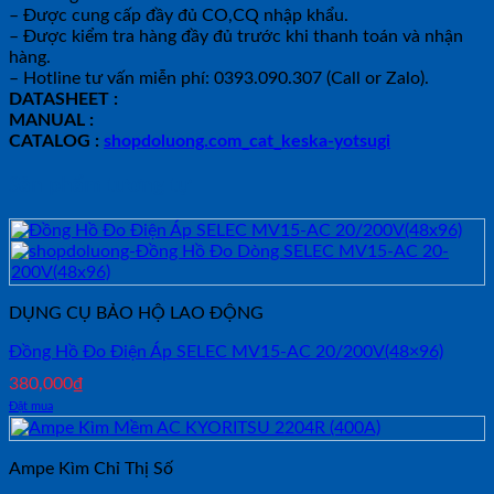
– Được cung cấp đầy đủ CO,CQ nhập khẩu.
– Được kiểm tra hàng đầy đủ trước khi thanh toán và nhận
hàng.
– Hotline tư vấn miễn phí: 0393.090.307 (Call or Zalo).
DATASHEET :
MANUAL :
CATALOG :
shopdoluong.com_cat_keska-yotsugi
Sản phẩm tương tự
DỤNG CỤ BẢO HỘ LAO ĐỘNG
Đồng Hồ Đo Điện Áp SELEC MV15-AC 20/200V(48×96)
380,000
₫
Đặt mua
Ampe Kìm Chỉ Thị Số