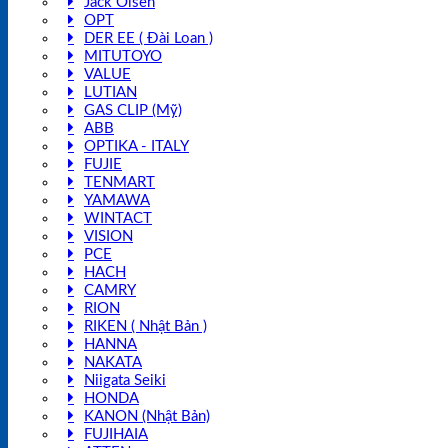
Jack Olsen
OPT
DER EE ( Đài Loan )
MITUTOYO
VALUE
LUTIAN
GAS CLIP (Mỹ)
ABB
OPTIKA - ITALY
FUJIE
TENMART
YAMAWA
WINTACT
VISION
PCE
HACH
CAMRY
RION
RIKEN ( Nhật Bản )
HANNA
NAKATA
Niigata Seiki
HONDA
KANON (Nhật Bản)
FUJIHAIA