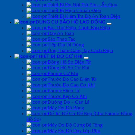
Thiết Bị Đo Nội Trở Pin – Ắc Quy
Thiết Bị Hiệu Chuẩn Điện
Thiết Bị Kiểm Tra Độ An Toàn Điện
DỤNG CỤ BẢO HỘ LAO ĐỘNG
Bút Thử Điện, Cảnh Báo Điện
Dây An Toàn
Sào Thao Tác
Tiếp Địa Di Động
Ủng Thảm Găng Tay Cách Điện
THIẾT BỊ ĐO CƠ KHÍ
Đồng Hồ So Điện Tử
Đồng Hồ So Cơ Khí
Panme Cơ Khí
Thước Đo Cao Điện Tử
Thước Đo Cao Cơ Khí
Panme Điện Tử
Thước Kẹp Cơ Khí
Dưỡng Đo – Căn Lá
Máy Đo Độ Bóng
Đế Từ-Đế Gá-Đế Kẹp (Cho Panme-Đồng
Hồ So)
Máy Đo Độ Cứng Bê Tông
Máy Đo Độ Dày Lớp Phủ