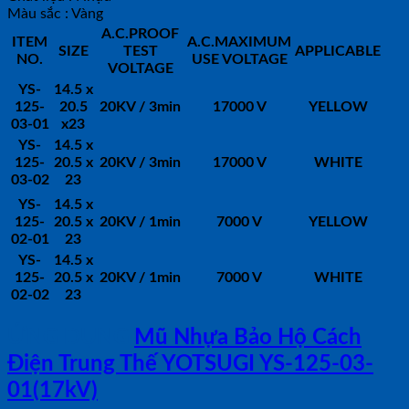
Màu sắc : Vàng
A.C.PROOF
ITEM
A.C.MAXIMUM
SIZE
TEST
APPLICABLE
NO.
USE VOLTAGE
VOLTAGE
YS-
14.5 x
125-
20.5
20KV / 3min
17000 V
YELLOW
03-01
x23
YS-
14.5 x
125-
20.5 x
20KV / 3min
17000 V
WHITE
03-02
23
YS-
14.5 x
125-
20.5 x
20KV / 1min
7000 V
YELLOW
02-01
23
YS-
14.5 x
125-
20.5 x
20KV / 1min
7000 V
WHITE
02-02
23
ỨNG DỤNG
Mũ Nhựa Bảo Hộ Cách
Điện Trung Thế YOTSUGI YS-125-03-
01(17kV)