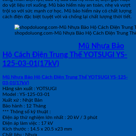
do vật liệu rơi xuống. Mũ bảo hiểm này an toàn, nhẹ và vượt
trội so với sức mạnh cơ học. Mũ bảo hiểm này có chất lượng
cách điện đặc biệt tuyệt vời và chống lại chất lượng thời tiết.
shopdoluong.com-Mũ Nhựa Bảo Hộ Cách Điện Trung Th
THÔNG SỐ KỸ THUẬT
Mũ Nhựa Bảo
Hộ Cách Điện Trung Thế YOTSUGI YS-
125-03-01(17kV)
Mũ Nhựa Bảo Hộ Cách Điện Trung Thế YOTSUGI YS-125-
03-01(17kV)
Hãng sản xuất : YOTSUGI
Model : YS-125-03-01
Xuất xứ : Nhật Bản
Bảo hành : 12 Tháng
*** Thông số kỹ thuật :
Điện áp thử nghiệm lớn nhất : 20 kV / 3 phút
Điện áp làm việc : 17 kV
Kích thước : 14.5 x 20.5 x23 mm
Chất liệu : Nhựa