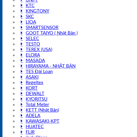
UNI-T
KTC
KINGTONY
SKC
LIOA
SMARTSENSOR
GOOT TAIYO ( Nhật Bản )
SELEC
TESTO
TEREX (USA)
ELORA
MASADA
HIRAYAMA - NHẬT BẢN
TES Đài Loan
ASAKI
Regeltex
KORT
DEWALT
KYORITSU
Total Meter
KETT (Nhật Bản)
ADELA
KAWASAKI-KPT
HUATEC
FLIR