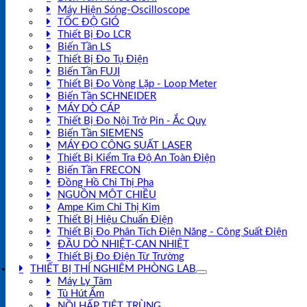
Máy Hiện Sóng-Oscilloscope
TỐC ĐỘ GIÓ
Thiết Bị Đo LCR
Biến Tần LS
Thiết Bị Đo Tụ Điện
Biến Tần FUJI
Thiết Bị Đo Vòng Lặp - Loop Meter
Biến Tần SCHNEIDER
MÁY DÒ CÁP
Thiết Bị Đo Nội Trở Pin - Ắc Quy
Biến Tần SIEMENS
MÁY ĐO CÔNG SUẤT LASER
Thiết Bị Kiểm Tra Độ An Toàn Điện
Biến Tần FRECON
Đồng Hồ Chỉ Thị Pha
NGUỒN MỘT CHIỀU
Ampe Kìm Chỉ Thị Kim
Thiết Bị Hiệu Chuẩn Điện
Thiết Bị Đo Phân Tích Điện Năng - Công Suất Điện
ĐẦU DÒ NHIỆT-CAN NHIỆT
Thiết Bị Đo Điện Từ Trường
THIẾT BỊ THÍ NGHIỆM PHÒNG LAB
Máy Ly Tâm
Tủ Hút Ẩm
NỒI HẤP TIỆT TRÙNG