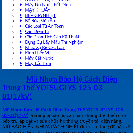
Máy Đo Nhớt-Kết Dính
MÁY KHUẤY
BẾP GIA NHIỆT
Bể Rửa Siêu Âm
Các Loại Tủ An Toàn
Cân Điện Tử
Cân Phân Tích Cân Kỹ Thuật
Dụng Cụ Lấy Mẫu Thí Nghiệm
Khúc Xạ Kế Các Loại
Kính Hiển Vi
Máy Cất Nước
Máy Lắc Trộn
MÔ TẢ
Mũ Nhựa Bảo Hộ Cách Điện
Trung Thế YOTSUGI YS-125-03-
01(17kV)
Mũ Nhựa Bảo Hộ Cách Điện Trung Thế YOTSUGI YS-125-
03-01(17kV)
là trang bị bảo hộ cá nhân không thể thiếu cho
bảo trì, lắp đặt và sửa chữa hệ thống truyền tải điện năng.
MŨ BẢO HIỂM NHỰA CÁCH NHIỆT được sử dụng để bảo vệ
công nhân điện lực, bảo vệ đầu của họ khỏi bị điện giật hoặc