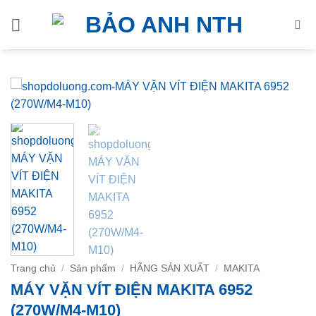
Bỏ
qua
nội
dung
Trang chủ
/
Sản phẩm
/
HÃNG SẢN XUẤT
/
MAKITA
MÁY VẶN VÍT ĐIỆN MAKITA 6952
(270W/M4-M10)