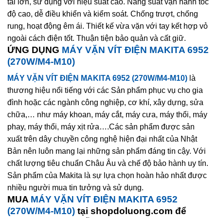
tải lớn, sử dụng với hiệu suất cao. Năng suất vận hành tốc
độ cao, dễ điều khiển và kiểm soát. Chống trượt, chống
rung, hoạt động êm ái. Thiết kế vừa vặn với tay kết hợp vỏ
ngoài cách điện tốt. Thuận tiện bảo quản và cất giữ.
ỨNG DỤNG
MÁY VẶN VÍT ĐIỆN MAKITA 6952
(270W/M4-M10)
MÁY VẶN VÍT ĐIỆN MAKITA 6952 (270W/M4-M10)
là
thương hiệu nổi tiếng với các Sản phẩm phục vụ cho gia
đình hoặc các ngành công nghiệp, cơ khí, xây dựng, sửa
chữa,… như máy khoan, máy cắt, máy cưa, máy thổi, máy
phay, máy thổi, máy xịt rửa….Các sản phẩm được sản
xuất trên dây chuyền công nghệ hiện đại nhất của Nhật
Bản nên luôn mang lại những sản phẩm đáng tin cậy. Với
chất lượng tiêu chuẩn Châu Âu và chế độ bảo hành uy tín.
Sản phẩm của Makita là sự lựa chọn hoàn hảo nhất được
nhiều người mua tin tưởng và sử dụng.
MUA
MÁY VẶN VÍT ĐIỆN MAKITA 6952
(270W/M4-M10)
tại shopdoluong.com để