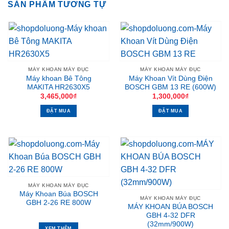
SẢN PHẨM TƯƠNG TỰ
MÁY KHOAN MÁY ĐỤC
MÁY KHOAN MÁY ĐỤC
Máy khoan Bê Tông
Máy Khoan Vít Dùng Điện
MAKITA HR2630X5
BOSCH GBM 13 RE (600W)
3,465,000
₫
1,300,000
₫
ĐẶT MUA
ĐẶT MUA
MÁY KHOAN MÁY ĐỤC
Máy Khoan Búa BOSCH
MÁY KHOAN MÁY ĐỤC
GBH 2-26 RE 800W
MÁY KHOAN BÚA BOSCH
GBH 4-32 DFR
(32mm/900W)
XEM THÊM