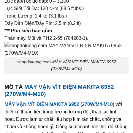
Lưc đập/Tốc độ đập: 0 – 3,100
Lực Siết Tối Đa: 120 N·m (88.5 ft.lbs.)
Trọng Lượng: 1.4 kg (3.1 lbs.)
Dây Dẫn Điện/Dây Pin: 2.5 m (8.2 ft)
*** Phụ kiện bao gồm:
Thân máy, Mũi vít PH2 2-65 (784203-1).
shopdoluong.com-MÁY VẶN VÍT ĐIỆN MAKITA 6952
(270W/M4-M10)
MÔ TẢ
MÁY VẶN VÍT ĐIỆN MAKITA 6952
(270W/M4-M10)
MÁY VẶN VÍT ĐIỆN MAKITA 6952 (270W/M4-M10)
với
thiết kế thuận tiện trọng lượng tương đối, thao tác linh
hoạt. Được làm từ chất liệu hợp kim rắn chắc, chống va
chạm và không hoen gỉ. Công suất mạnh mẽ, tốc độ không