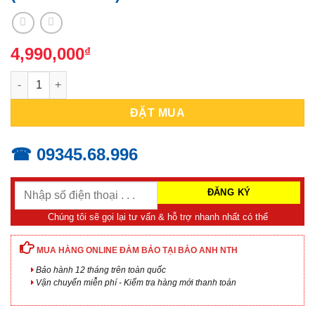
4,990,000
₫
MÁY VẶN VÍT ĐIỆN MAKITA 6952 (270W/M4-M10) số lượng
ĐẶT MUA
☎ 09345.68.996
Chúng tôi sẽ gọi lại tư vấn & hỗ trợ nhanh nhất có thể
MUA HÀNG ONLINE ĐẢM BẢO TẠI BẢO ANH NTH
Bảo hành 12 tháng trên toàn quốc
Vận chuyển miễn phí - Kiểm tra hàng mới thanh toán