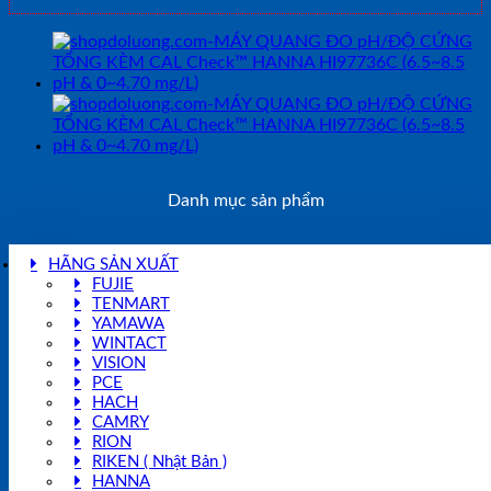
HI97745(0-
4.7
mg/L)
số
lượng
Danh mục sản phẩm
HÃNG SẢN XUẤT
FUJIE
TENMART
YAMAWA
WINTACT
VISION
PCE
HACH
CAMRY
RION
RIKEN ( Nhật Bản )
HANNA