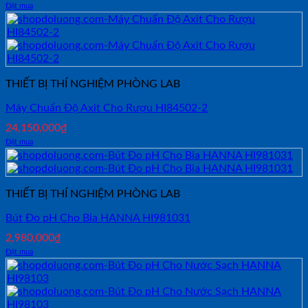
Đặt mua
THIẾT BỊ THÍ NGHIỆM PHÒNG LAB
Máy Chuẩn Độ Axit Cho Rượu HI84502-2
24,150,000
₫
Đặt mua
THIẾT BỊ THÍ NGHIỆM PHÒNG LAB
Bút Đo pH Cho Bia HANNA HI981031
2,980,000
₫
Đặt mua