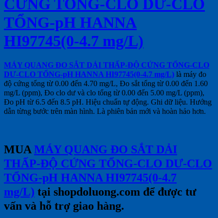
CỨNG TỔNG-CLO DƯ-CLO
TỔNG-pH HANNA
HI97745(0-4.7 mg/L)
MÁY QUANG ĐO SẮT DẢI THẤP-ĐỘ CỨNG TỔNG-CLO
DƯ-CLO TỔNG-pH HANNA HI97745(0-4.7 mg/L)
là máy đo
độ cứng tổng từ 0.00 đến 4.70 mg/L, Đo sắt tổng từ 0.00 đến 1.60
mg/L (ppm), Đo clo dư và clo tổng từ 0.00 đến 5.00 mg/L (ppm),
Đo pH từ 6.5 đến 8.5 pH. Hiệu chuẩn tự động. Ghi dữ liệu. Hướng
dẫn từng bước trên màn hình. Là phiên bản mới và hoàn hảo hơn.
MUA
MÁY QUANG ĐO SẮT DẢI
THẤP-ĐỘ CỨNG TỔNG-CLO DƯ-CLO
TỔNG-pH HANNA HI97745(0-4.7
mg/L)
tại shopdoluong.com để được tư
vấn và hỗ trợ giao hàng.