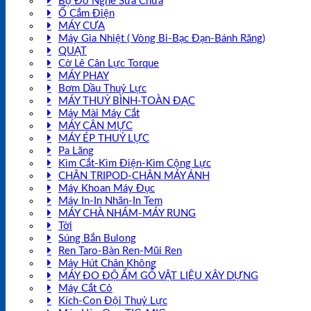
Bộ Đồ Nghề Sửa Chữa
Ổ Cắm Điện
MÁY CƯA
Máy Gia Nhiệt ( Vòng Bi-Bạc Đạn-Bánh Răng)
QUẠT
Cờ Lê Cân Lực Torque
MÁY PHAY
Bơm Dầu Thuỷ Lực
MÁY THUỶ BÌNH-TOÀN ĐẠC
Máy Mài Máy Cắt
MÁY CÂN MỰC
MÁY ÉP THUỶ LỰC
Pa Lăng
Kìm Cắt-Kìm Điện-Kìm Cộng Lực
CHÂN TRIPOD-CHÂN MÁY ẢNH
Máy Khoan Máy Đục
Máy In-In Nhãn-In Tem
MÁY CHÀ NHÁM-MÁY RUNG
Tời
Súng Bắn Bulong
Ren Taro-Bàn Ren-Mũi Ren
Máy Hút Chân Không
MÁY ĐO ĐỘ ẨM GỖ VẬT LIỆU XÂY DỰNG
Máy Cắt Cỏ
Kích-Con Đội Thuỷ Lực