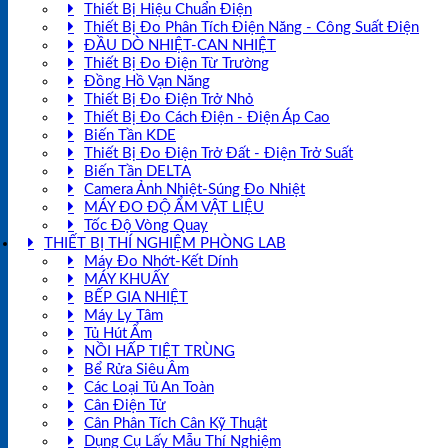
Thiết Bị Hiệu Chuẩn Điện
Thiết Bị Đo Phân Tích Điện Năng - Công Suất Điện
ĐẦU DÒ NHIỆT-CAN NHIỆT
Thiết Bị Đo Điện Từ Trường
Đồng Hồ Vạn Năng
Thiết Bị Đo Điện Trở Nhỏ
Thiết Bị Đo Cách Điện - Điện Áp Cao
Biến Tần KDE
Thiết Bị Đo Điện Trở Đất - Điện Trở Suất
Biến Tần DELTA
Camera Ảnh Nhiệt-Súng Đo Nhiệt
MÁY ĐO ĐỘ ẨM VẬT LIỆU
Tốc Độ Vòng Quay
THIẾT BỊ THÍ NGHIỆM PHÒNG LAB
Máy Đo Nhớt-Kết Dính
MÁY KHUẤY
BẾP GIA NHIỆT
Máy Ly Tâm
Tủ Hút Ẩm
NỒI HẤP TIỆT TRÙNG
Bể Rửa Siêu Âm
Các Loại Tủ An Toàn
Cân Điện Tử
Cân Phân Tích Cân Kỹ Thuật
Dụng Cụ Lấy Mẫu Thí Nghiệm