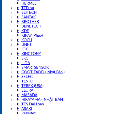
HERMLE
TTPusa
ELITECH
SANTAK
BROTHER
BENETECH
KDE
KIRAY (Pháp)
KOCU
UNI-T
KTC
KINGTONY
SKC
LIOA
SMARTSENSOR
GOOT TAIYO ( Nhật Bản )
SELEC
TESTO
TEREX (USA)
ELORA
MASADA
HIRAYAMA - NHẬT BẢN
TES Đài Loan
ASAKI
Regeltex