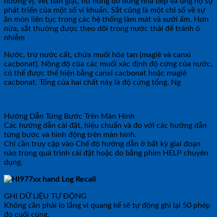
hương vị, vết bẩn giặt, hư hỏng đồ dùng nhà bếp và ủng hộ sự
phát triển của một số vi khuẩn. Sắt cũng là một chỉ số về sự
ăn mòn liên tục trong các hệ thống làm mát và sưởi ấm. Hơn
nữa, sắt thường được theo dõi trong nước thải để tránh ô
nhiễm
Nước, trừ nước cất, chứa muối hòa tan (magiê và canxi
cacbonat). Nồng độ của các muối xác định độ cứng của nước,
có thể được thể hiện bằng canxi cacbonat hoặc magiê
cacbonat. Tổng của hai chất này là độ cứng tổng. Ng
Hướng Dẫn Từng Bước Trên Màn Hình
Các hướng dẫn cài đặt, hiệu chuẩn và đo với các hướng dẫn
từng bước và hình động trên màn hình.
Chỉ cần truy cập vào Chế độ hướng dẫn ở bất kỳ giai đoạn
nào trong quá trình cài đặt hoặc đo bằng phím HELP chuyên
dụng.
GHI DỮ LIỆU TỰ ĐỘNG
Không cần phải lo lắng vì quang kế sẽ tự động ghi lại 50 phép
đo cuối cùng.