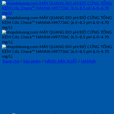
Trang chủ
/
Sản phẩm
/
HÃNG SẢN XUẤT
/
HANNA
MÁY QUANG ĐO SẮT DẢI
THẤP-ĐỘ CỨNG TỔNG-CLO
DƯ-CLO TỔNG-pH HANNA
HI97745(0-4.7 mg/L)