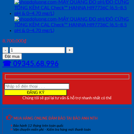
8,700,000
₫
MÁY
QUANG
Đặt mua
ĐO
☎ 09345.68.996
SẮT
DẢI
THẤP-
ĐỘ
CỨNG
TỔNG-
Chúng tôi sẽ gọi lại tư vấn & hỗ trợ nhanh nhất có thể
CLO
DƯ-
CLO
TỔNG-
MUA HÀNG ONLINE ĐẢM BẢO TẠI BẢO ANH NTH
pH
Bảo hành 12 tháng trên toàn quốc
HANNA
Vận chuyển miễn phí - Kiểm tra hàng mới thanh toán