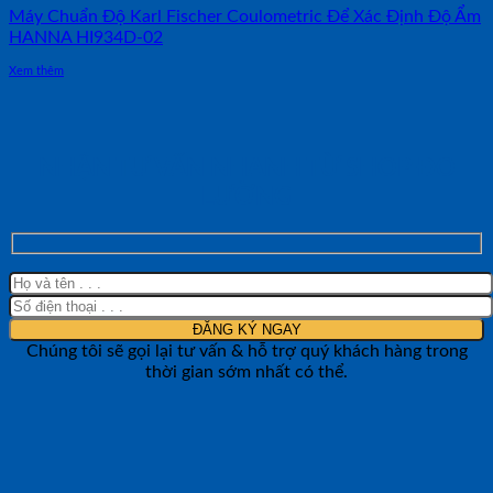
Máy Chuẩn Độ Karl Fischer Coulometric Để Xác Định Độ Ẩm
HANNA HI934D-02
Xem thêm
NHẬN TƯ VẤN NHANH TỪ SHOP ĐO
LƯỜNG
Chúng tôi sẽ gọi lại tư vấn & hỗ trợ quý khách hàng trong
thời gian sớm nhất có thể.