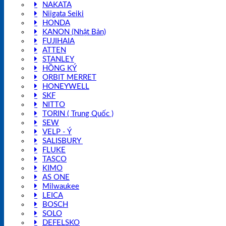
NAKATA
Niigata Seiki
HONDA
KANON (Nhật Bản)
FUJIHAIA
ATTEN
STANLEY
HỒNG KÝ
ORBIT MERRET
HONEYWELL
SKF
NITTO
TORIN ( Trung Quốc )
SEW
VELP - Ý
SALISBURY
FLUKE
TASCO
KIMO
AS ONE
Milwaukee
LEICA
BOSCH
SOLO
DEFELSKO