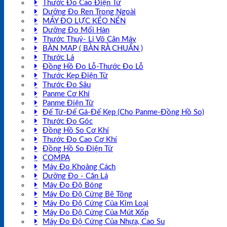
Thước Đo Cao Điện Tử
Dưỡng Đo Ren Trong Ngoài
MÁY ĐO LỰC KÉO NÉN
Dưỡng Đo Mối Hàn
Thước Thuỷ- Li Vô Cân Máy
BÀN MAP ( BÀN RÀ CHUẨN )
Thước Lá
Đồng Hồ Đo Lỗ-Thước Đo Lỗ
Thước Kẹp Điện Tử
Thước Đo Sâu
Panme Cơ Khí
Panme Điện Tử
Đế Từ-Đế Gá-Đế Kẹp (Cho Panme-Đồng Hồ So)
Thước Đo Góc
Đồng Hồ So Cơ Khí
Thước Đo Cao Cơ Khí
Đồng Hồ So Điện Tử
COMPA
Máy Đo Khoảng Cách
Dưỡng Đo - Căn Lá
Máy Đo Độ Bóng
Máy Đo Độ Cứng Bê Tông
Máy Đo Độ Cứng Của Kim Loại
Máy Đo Độ Cứng Của Mút Xốp
Máy Đo Độ Cứng Của Nhựa, Cao Su