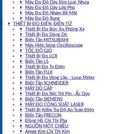
Máy Đo Độ Dày Kim Loại, Nhựa
Máy Đo Độ Dày Lớp Phủ
Máy Đo Độ Nhám Bề Mặt
Máy Đo Độ Rung
THIẾT BỊ ĐO ĐIỆN, ĐIỆN TỬ
Thiết Bị Đo Bức Xạ-Phóng Xạ
Thiết Bị Đo Dòng Dò
Biến Tần MITSUBISHI
Máy Hiện Sóng-Oscilloscope
TỐC ĐỘ GIÓ
Thiết Bị Đo LCR
Biến Tần LS
Thiết Bị Đo Tụ Điện
Biến Tần FUJI
Thiết Bị Đo Vòng Lặp - Loop Meter
Biến Tần SCHNEIDER
MÁY DÒ CÁP
Thiết Bị Đo Nội Trở Pin - Ắc Quy
Biến Tần SIEMENS
MÁY ĐO CÔNG SUẤT LASER
Thiết Bị Kiểm Tra Độ An Toàn Điện
Biến Tần FRECON
Đồng Hồ Chỉ Thị Pha
NGUỒN MỘT CHIỀU
Ampe Kìm Chỉ Thị Kim