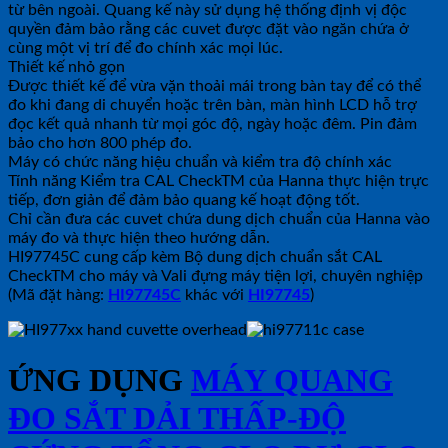
từ bên ngoài. Quang kế này sử dụng hệ thống định vị độc
quyền đảm bảo rằng các cuvet được đặt vào ngăn chứa ở
cùng một vị trí để đo chính xác mọi lúc.
Thiết kế nhỏ gọn
Được thiết kế để vừa vặn thoải mái trong bàn tay để có thể
đo khi đang di chuyển hoặc trên bàn, màn hình LCD hỗ trợ
đọc kết quả nhanh từ mọi góc độ, ngày hoặc đêm. Pin đảm
bảo cho hơn 800 phép đo.
Máy có chức năng hiệu chuẩn và kiểm tra độ chính xác
Tính năng Kiểm tra CAL CheckTM của Hanna thực hiện trực
tiếp, đơn giản để đảm bảo quang kế hoạt động tốt.
Chỉ cần đưa các cuvet chứa dung dịch chuẩn của Hanna vào
máy đo và thực hiện theo hướng dẫn.
HI97745C cung cấp kèm Bộ dung dịch chuẩn sắt CAL
CheckTM cho máy và Vali đựng máy tiện lợi, chuyên nghiệp
(Mã đặt hàng:
HI97745C
khác với
HI97745
)
ỨNG DỤNG
MÁY QUANG
ĐO SẮT DẢI THẤP-ĐỘ