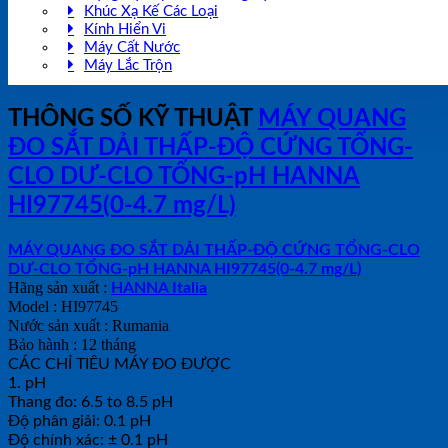
Khúc Xạ Kế Các Loại
Kính Hiển Vi
Máy Cất Nước
Máy Lắc Trộn
THÔNG SỐ KỸ THUẬT
MÁY QUANG
ĐO SẮT DẢI THẤP-ĐỘ CỨNG TỔNG-
CLO DƯ-CLO TỔNG-pH HANNA
HI97745(0-4.7 mg/L)
MÁY QUANG ĐO SẮT DẢI THẤP-ĐỘ CỨNG TỔNG-CLO
DƯ-CLO TỔNG-pH HANNA HI97745(0-4.7 mg/L)
Hãng sản xuất :
HANNA Italia
Model : HI97745
Nước sản xuất : Rumania
Bảo hành : 12 tháng
CÁC CHỈ TIÊU MÁY ĐO ĐƯỢC
1. pH
Thang đo: 6.5 to 8.5 pH
Độ phân giải: 0.1 pH
Độ chính xác: ± 0.1 pH