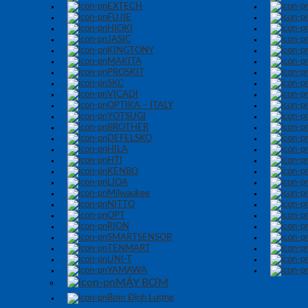
EXTECH
FUJIE
HIOKI
JASIC
KINGTONY
MAKITA
PROSKIT
SKC
VICADI
OPTIKA – ITALY
YOTSUGI
BROTHER
DEFELSKO
HILA
HTI
KENBO
LIOA
Milwaukee
NITTO
OPT
RION
SMARTSENSOR
TENMART
UNI-T
YAMAWA
MÁY BƠM
Bơm Định Lượng