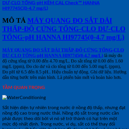
DƯ-CLO TỔNG-pH KÈM CAL Check™ HANNA
HI97745C(0-4.7 mg/L)
MÔ TẢ
MÁY QUANG ĐO SẮT DẢI
THẤP-ĐỘ CỨNG TỔNG-CLO DƯ-CLO
TỔNG-pH HANNA HI97745(0-4.7 mg/L)
MÁY QUANG ĐO SẮT DẢI THẤP-ĐỘ CỨNG TỔNG-CLO
DƯ-CLO TỔNG-pH HANNA HI97745(0-4.7 mg/L)
là máy đo
độ cứng tổng từ 0.00 đến 4.70 mg/L, Đo sắt tổng từ 0.00 đến 1.60
mg/L (ppm), Đo clo dư và clo tổng từ 0.00 đến 5.00 mg/L (ppm),
Đo pH từ 6.5 đến 8.5 pH.. Hiệu chuẩn tự động. Ghi dữ liệu. Hướng
dẫn từng bước trên màn hình. Là phiên bản mới và hoàn hảo hơn.
TẦM QUAN TRỌNG
Sắt hiện diện tự nhiên trong nước ở nồng độ thấp, nhưng đạt
nồng độ cao trong nước thải. Nồng độ sắt trong nước cần
phải được theo dõi bởi vì nó sẽ trở thành có hại trên một
mức độ nhất định. Trong nước, ví dụ, sắt có thể thay đổi