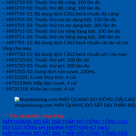
– HI93719-01: Thuốc thử độ cứng, 100 lần đo
– HI93719-03: Thuốc thử độ cứng, 100 lần đo
– HI97719-11: Bộ dung dịch CALCheck chuẩn độ cứng
– HI93701-01: Thuốc thử clo dư dạng bột, 100 lần đo
– HI93701-03: Thuốc thử clo dư dạng bột, 300 lần đo
– HI93711-01: Thuốc thử clo tổng dạng bột, 100 lần đo
– HI93711-03: Thuốc thử clo tổng dạng bột, 300 lần đo
– HI97701-11: Bộ dung dịch CALCheck chuẩn clo dư và clo
tổng cho máy
– HI97710-11: Bộ dung dịch CALCheck chuẩn pH cho máy
– HI93710-01: Thuốc thử pH, 100 lần đo
– HI93710-03: Thuốc thử pH, 300 lần đo
– HI93703-50: Dung dịch rửa cuvet, 230mL
– HI731331: Cuvet thủy tinh, 4 cái
– HI731336N: Nắp đậy cuvet, 4 cái
– HI731318: Khăn lau cuvet, 4 cái
shopdoluong.com-MÁY QUANG ĐO SẮT DẢI THẤP-ĐỘ
*** Các sản phẩm cùng dòng:
MÁY QUANG ĐO SẮT DẢI THẤP-ĐỘ CỨNG TỔNG-CLO
DƯ-CLO TỔNG-pH HANNA HI97745(0-4.7 mg/L)
MÁY QUANG ĐO SẮT DẢI THẤP-ĐỘ CỨNG TỔNG-CLO