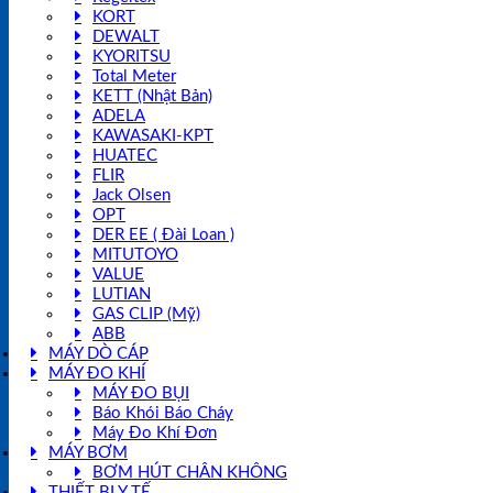
KORT
DEWALT
KYORITSU
Total Meter
KETT (Nhật Bản)
ADELA
KAWASAKI-KPT
HUATEC
FLIR
Jack Olsen
OPT
DER EE ( Đài Loan )
MITUTOYO
VALUE
LUTIAN
GAS CLIP (Mỹ)
ABB
MÁY DÒ CÁP
MÁY ĐO KHÍ
MÁY ĐO BỤI
Báo Khói Báo Cháy
Máy Đo Khí Đơn
MÁY BƠM
BƠM HÚT CHÂN KHÔNG
THIẾT BỊ Y TẾ