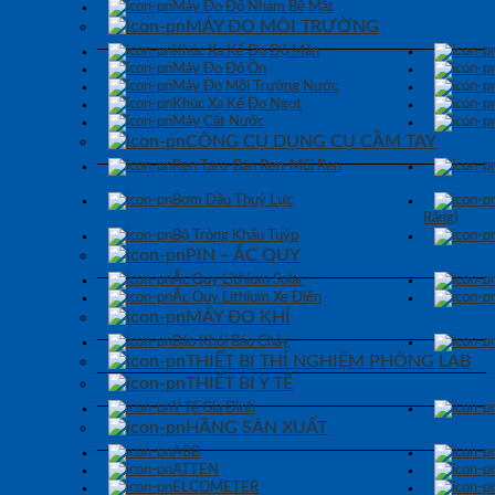
Máy Đo Độ Nhám Bề Mặt
MÁY ĐO MÔI TRƯỜNG
Khúc Xạ Kế Đo Độ Mặn
Máy Đo Độ Ồn
Máy Đo Môi Trường Nước
Khúc Xạ Kế Đo Ngọt
Máy Cất Nước
CÔNG CỤ DỤNG CỤ CẦM TAY
Ren Taro-Bàn Ren-Mũi Ren
Bơm Dầu Thuỷ Lực
Răng)
Bộ Tròng Khẩu Tuýp
PIN – ẮC QUY
Ắc Quy Lithium Solar
Ắc Quy Lithium Xe Điện
MÁY ĐO KHÍ
Báo Khói Báo Cháy
THIẾT BỊ THÍ NGHIỆM PHÒNG LAB
THIẾT BỊ Y TẾ
Y Tế Gia Đình
HÃNG SẢN XUẤT
ABB
ATTEN
ELCOMETER