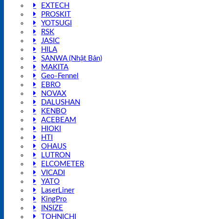
EXTECH
PROSKIT
YOTSUGI
RSK
JASIC
HILA
SANWA (Nhật Bản)
MAKITA
Geo-Fennel
EBRO
NOVAX
DALUSHAN
KENBO
ACEBEAM
HIOKI
HTI
OHAUS
LUTRON
ELCOMETER
VICADI
YATO
LaserLiner
KingPro
INSIZE
TOHNICHI