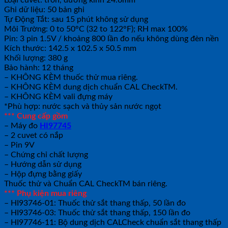
Ghi dữ liệu: 50 bản ghi
Tự Động Tắt: sau 15 phút không sử dụng
Môi Trường: 0 to 50°C (32 to 122°F); RH max 100%
Pin: 3 pin 1.5V / khoảng 800 lần đo nếu không dùng đèn nền
Kích thước: 142.5 x 102.5 x 50.5 mm
Khối lượng: 380 g
Bảo hành: 12 tháng
– KHÔNG KÈM thuốc thử mua riêng.
– KHÔNG KÈM dung dịch chuẩn CAL CheckTM.
– KHÔNG KÈM vali đựng máy
*Phù hợp: nước sạch và thủy sản nước ngọt
*** Cung cấp gồm
– Máy đo
HI97745
– 2 cuvet có nắp
– Pin 9V
– Chứng chỉ chất lượng
– Hướng dẫn sử dụng
– Hộp đựng bằng giấy
Thuốc thử và Chuẩn CAL CheckTM bán riêng.
*** Phụ kiện mua riêng
– HI93746-01: Thuốc thử sắt thang thấp, 50 lần đo
– HI93746-03: Thuốc thử sắt thang thấp, 150 lần đo
– HI97746-11: Bộ dung dịch CALCheck chuẩn sắt thang thấp