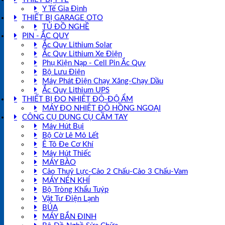
Y Tế Gia Đình
THIẾT BỊ GARAGE OTO
TỦ ĐỒ NGHỀ
PIN - ẮC QUY
Ắc Quy Lithium Solar
Ắc Quy Lithium Xe Điện
Phụ Kiện Nạp - Cell Pin Ắc Quy
Bộ Lưu Điện
Máy Phát Điện Chạy Xăng-Chạy Dầu
Ắc Quy Lithium UPS
THIẾT BỊ ĐO NHIỆT ĐỘ-ĐỘ ẨM
MÁY ĐO NHIỆT ĐỘ HỒNG NGOẠI
CÔNG CỤ DỤNG CỤ CẦM TAY
Máy Hút Bụi
Bộ Cờ Lê Mỏ Lết
Ê Tô Đe Cơ Khí
Máy Hút Thiếc
MÁY BÀO
Cảo Thuỷ Lực-Cảo 2 Chấu-Cảo 3 Chấu-Vam
MÁY NÉN KHÍ
Bộ Tròng Khẩu Tuýp
Vật Tư Điện Lạnh
BÚA
MÁY BẮN ĐINH