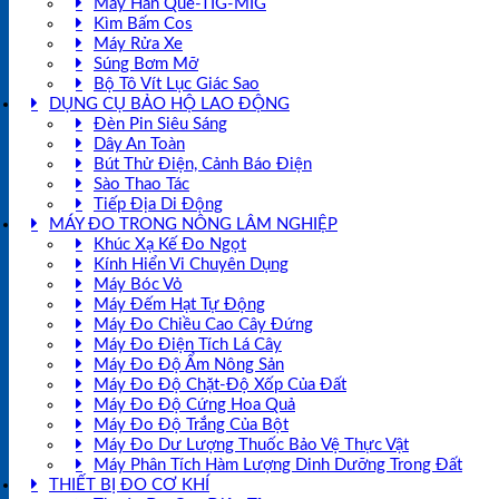
Máy Hàn Que-TIG-MIG
Kìm Bấm Cos
Máy Rửa Xe
Súng Bơm Mỡ
Bộ Tô Vít Lục Giác Sao
DỤNG CỤ BẢO HỘ LAO ĐỘNG
Đèn Pin Siêu Sáng
Dây An Toàn
Bút Thử Điện, Cảnh Báo Điện
Sào Thao Tác
Tiếp Địa Di Động
MÁY ĐO TRONG NÔNG LÂM NGHIỆP
Khúc Xạ Kế Đo Ngọt
Kính Hiển Vi Chuyên Dụng
Máy Bóc Vỏ
Máy Đếm Hạt Tự Động
Máy Đo Chiều Cao Cây Đứng
Máy Đo Điện Tích Lá Cây
Máy Đo Độ Ẩm Nông Sản
Máy Đo Độ Chặt-Độ Xốp Của Đất
Máy Đo Độ Cứng Hoa Quả
Máy Đo Độ Trắng Của Bột
Máy Đo Dư Lượng Thuốc Bảo Vệ Thực Vật
Máy Phân Tích Hàm Lượng Dinh Dưỡng Trong Đất
THIẾT BỊ ĐO CƠ KHÍ