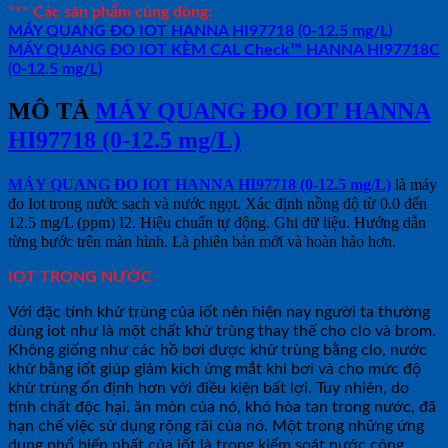
*** Các sản phẩm cùng dòng:
MÁY QUANG ĐO IOT HANNA HI97718 (0-12.5 mg/L)
MÁY QUANG ĐO IOT KÈM CAL Check™ HANNA HI97718C
(0-12.5 mg/L)
MÔ TẢ
MÁY QUANG ĐO IOT HANNA
HI97718 (0-12.5 mg/L)
MÁY QUANG ĐO IOT HANNA HI97718 (0-12.5 mg/L)
là máy
đo Iot trong nước sạch và nước ngọt. Xác định nồng độ từ 0.0 đến
12.5 mg/L (ppm) I2. Hiệu chuẩn tự động. Ghi dữ liệu. Hướng dẫn
từng bước trên màn hình. Là phiên bản mới và hoàn hảo hơn.
IOT TRONG NƯỚC
Với đặc tính khử trùng của iốt nên hiện nay người ta thường
dùng iot như là một chất khử trùng thay thế cho clo và brom.
Không giống như các hồ bơi được khử trùng bằng clo, nước
khử bằng iốt giúp giảm kích ứng mắt khi bơi và cho mức độ
khử trùng ổn định hơn với điều kiện bất lợi. Tuy nhiên, do
tính chất độc hại, ăn mòn của nó, khó hòa tan trong nước, đã
hạn chế việc sử dụng rộng rãi của nó. Một trong những ứng
dụng phổ biến nhất của iốt là trong kiểm soát nước công