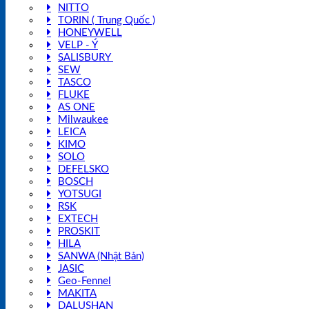
NITTO
TORIN ( Trung Quốc )
HONEYWELL
VELP - Ý
SALISBURY
SEW
TASCO
FLUKE
AS ONE
Milwaukee
LEICA
KIMO
SOLO
DEFELSKO
BOSCH
YOTSUGI
RSK
EXTECH
PROSKIT
HILA
SANWA (Nhật Bản)
JASIC
Geo-Fennel
MAKITA
DALUSHAN