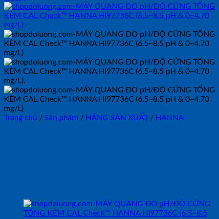
Trang chủ
/
Sản phẩm
/
HÃNG SẢN XUẤT
/
HANNA
MÁY QUANG ĐO IOT
HANNA HI97718 (0-12.5
mg/L)