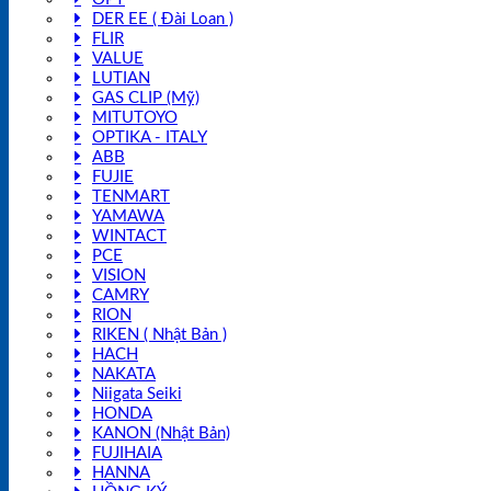
DER EE ( Đài Loan )
FLIR
VALUE
LUTIAN
GAS CLIP (Mỹ)
MITUTOYO
OPTIKA - ITALY
ABB
FUJIE
TENMART
YAMAWA
WINTACT
PCE
VISION
CAMRY
RION
RIKEN ( Nhật Bản )
HACH
NAKATA
Niigata Seiki
HONDA
KANON (Nhật Bản)
FUJIHAIA
HANNA