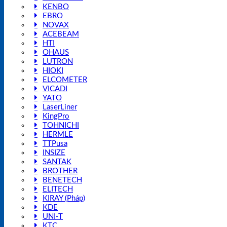
KENBO
EBRO
NOVAX
ACEBEAM
HTI
OHAUS
LUTRON
HIOKI
ELCOMETER
VICADI
YATO
LaserLiner
KingPro
TOHNICHI
HERMLE
TTPusa
INSIZE
SANTAK
BROTHER
BENETECH
ELITECH
KIRAY (Pháp)
KDE
UNI-T
KTC