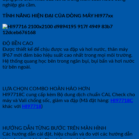
nghiệp gia cầm.
TÍNH NĂNG HIỆN ĐẠI CỦA DÒNG MÁY HI977xx
ĐỘ BỀN CAO
Được thiết kế để chịu được va đập và hơi nước, thân máy
IP67 mới đảm bảo hiệu suất cao nhất trong mọi môi trường.
Hệ thống quang học bên trong ngăn bụi, bụi bẩn và hơi nước
từ bên ngoài.
LỰA CHỌN COMBO HOÀN HẢO HƠN
HI97718C cung cấp kèm Bộ dung dịch chuẩn CAL Check cho
máy và Vali chống sốc, giảm va đập (Mã đặt hàng:
HI97718C
khác với
HI97718
)
HƯỚNG DẪN TỪNG BƯỚC TRÊN MÀN HÌNH
Các hướng dẫn cài đặt, hiệu chuẩn và đo với các hướng dẫn