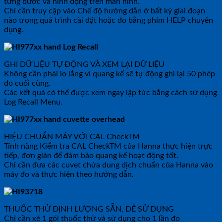
từng bước và hình động trên màn hình.
Chỉ cần truy cập vào Chế độ hướng dẫn ở bất kỳ giai đoạn
nào trong quá trình cài đặt hoặc đo bằng phím HELP chuyên
dụng.
GHI DỮ LIỆU TỰ ĐỘNG VÀ XEM LẠI DỮ LIỆU
Không cần phải lo lắng vì quang kế sẽ tự động ghi lại 50 phép
đo cuối cùng.
Các kết quả có thể được xem ngay lập tức bằng cách sử dụng
Log Recall Menu.
HIỆU CHUẨN MÁY VỚI CAL CheckTM
Tính năng Kiểm tra CAL CheckTM của Hanna thực hiện trực
tiếp, đơn giản để đảm bảo quang kế hoạt động tốt.
Chỉ cần đưa các cuvet chứa dung dịch chuẩn của Hanna vào
máy đo và thực hiện theo hướng dẫn.
THUỐC THỬ ĐỊNH LƯỢNG SẴN, DỄ SỬ DỤNG
Chỉ cần xé 1 gói thuốc thử và sử dụng cho 1 lần đo