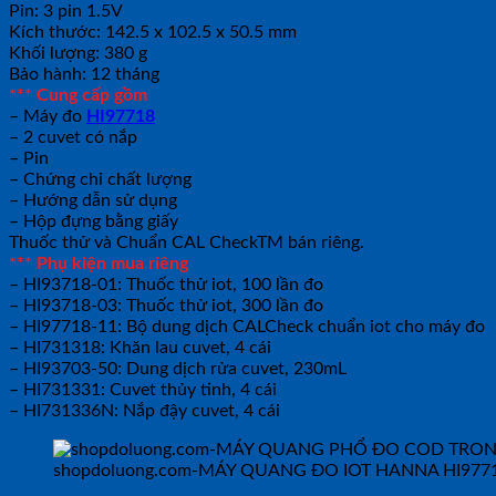
Pin: 3 pin 1.5V
Kích thước: 142.5 x 102.5 x 50.5 mm
Khối lượng: 380 g
Bảo hành: 12 tháng
*** Cung cấp gồm
– Máy đo
HI97718
– 2 cuvet có nắp
– Pin
– Chứng chỉ chất lượng
– Hướng dẫn sử dụng
– Hộp đựng bằng giấy
Thuốc thử và Chuẩn CAL CheckTM bán riêng.
*** Phụ kiện mua riêng
– HI93718-01: Thuốc thử iot, 100 lần đo
– HI93718-03: Thuốc thử iot, 300 lần đo
– HI97718-11: Bộ dung dịch CALCheck chuẩn iot cho máy đo
– HI731318: Khăn lau cuvet, 4 cái
– HI93703-50: Dung dịch rửa cuvet, 230mL
– HI731331: Cuvet thủy tinh, 4 cái
– HI731336N: Nắp đậy cuvet, 4 cái
shopdoluong.com-MÁY QUANG ĐO IOT HANNA HI97718