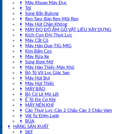
Máy Khoan Máy Đục
Tời
Súng Bắn Bulong
Ren Taro-Bàn Ren-Mũi Ren
Máy Hút Chân Không
MÁY ĐO ĐỘ ẨM GỖ VẬT LIỆU XÂY DỰNG
Kích-Con Đội Thuỷ Lực
Máy Cắt Cỏ
Máy Hàn Que-TIG-MIG
Kìm Bấm Cos
Máy Rửa Xe
Súng Bơm Mỡ
Máy Hàn Thiếc-Máy Khò
Bộ Tô Vít Lục Giác Sao
Máy Hút Bụi
Máy Hút Thiếc
MÁY BÀO
Bộ Cờ Lê Mỏ Lết
Ê Tô Đe Cơ Khí
MÁY NÉN KHÍ
Cảo Thuỷ Lực-Cảo 2 Chấu-Cảo 3 Chấu-Vam
Vật Tư Điện Lạnh
BÚA
HÃNG SẢN XUẤT
SKF