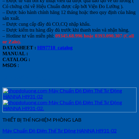
– Được tư vấn bởi kỹ thuật viên đã được qua đào tạo về đo lường (
Có chứng chỉ về Hiệu Chuẩn được cấp bởi Viện Đo Lường ).
– Được bảo hành chính hãng 12 tháng hoặc theo quy định của hãng
sản xuất.
– Được cung cấp đầy đủ CO,CQ nhập khẩu.
– Được kiểm tra hàng đầy đủ trước khi thanh toán và nhận hàng.
– Hotline tư vấn miễn phí:
09345.68.996 hoặc 0393.090.307 (Call
or Zalo).
DATASHEET :
HI97718_catalog
MANUAL :
CATALOG :
MSDS :
Sản phẩm tương tự
THIẾT BỊ THÍ NGHIỆM PHÒNG LAB
Máy Chuẩn Độ Điện Thế Tự Động HANNA HI931-02