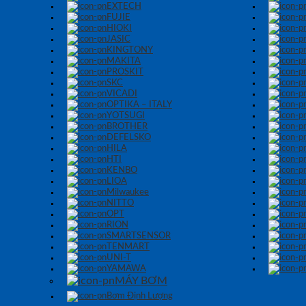
EXTECH
FUJIE
HIOKI
JASIC
KINGTONY
MAKITA
PROSKIT
SKC
VICADI
OPTIKA – ITALY
YOTSUGI
BROTHER
DEFELSKO
HILA
HTI
KENBO
LIOA
Milwaukee
NITTO
OPT
RION
SMARTSENSOR
TENMART
UNI-T
YAMAWA
MÁY BƠM
Bơm Định Lượng