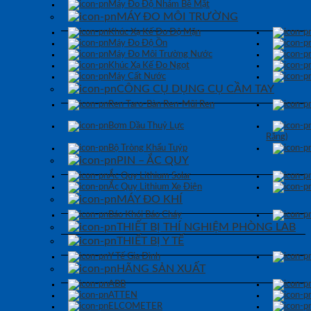
Máy Đo Độ Nhám Bề Mặt
MÁY ĐO MÔI TRƯỜNG
Khúc Xạ Kế Đo Độ Mặn
Máy Đo Độ Ồn
Máy Đo Môi Trường Nước
Khúc Xạ Kế Đo Ngọt
Máy Cất Nước
CÔNG CỤ DỤNG CỤ CẦM TAY
Ren Taro-Bàn Ren-Mũi Ren
Bơm Dầu Thuỷ Lực
Răng)
Bộ Tròng Khẩu Tuýp
PIN – ẮC QUY
Ắc Quy Lithium Solar
Ắc Quy Lithium Xe Điện
MÁY ĐO KHÍ
Báo Khói Báo Cháy
THIẾT BỊ THÍ NGHIỆM PHÒNG LAB
THIẾT BỊ Y TẾ
Y Tế Gia Đình
HÃNG SẢN XUẤT
ABB
ATTEN
ELCOMETER