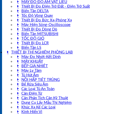
MÁY ĐO ĐỘ ẨM VẬT LIỆU
Thiết Bị Đo Điện Trở Đất - Điện Trở Suất
Biến Tần DELTA
Tốc Độ Vòng Quay
Thiết Bị Đo Bức Xạ-Phóng Xạ
Máy Hiện Sóng-Oscilloscope
Thiết Bị Đo Dòng Dò
Biến Tần MITSUBISHI
TỐC ĐỘ GIÓ
Thiết Bị Đo LCR
Biến Tần LS
THIẾT BỊ THÍ NGHIỆM PHÒNG LAB
Máy Đo Nhớt-Kết Dính
MÁY KHUẤY
BẾP GIA NHIỆT
Máy Ly Tâm
Tủ Hút Ẩm
NỒI HẤP TIỆT TRÙNG
Bể Rửa Siêu Âm
Các Loại Tủ An Toàn
Cân Điện Tử
Cân Phân Tích Cân Kỹ Thuật
Dụng Cụ Lấy Mẫu Thí Nghiệm
Khúc Xạ Kế Các Loại
Kính Hiển Vi