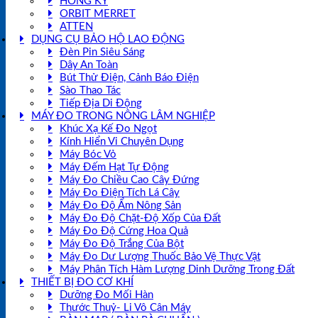
HỒNG KÝ
ORBIT MERRET
ATTEN
DỤNG CỤ BẢO HỘ LAO ĐỘNG
Đèn Pin Siêu Sáng
Dây An Toàn
Bút Thử Điện, Cảnh Báo Điện
Sào Thao Tác
Tiếp Địa Di Động
MÁY ĐO TRONG NÔNG LÂM NGHIỆP
Khúc Xạ Kế Đo Ngọt
Kính Hiển Vi Chuyên Dụng
Máy Bóc Vỏ
Máy Đếm Hạt Tự Động
Máy Đo Chiều Cao Cây Đứng
Máy Đo Điện Tích Lá Cây
Máy Đo Độ Ẩm Nông Sản
Máy Đo Độ Chặt-Độ Xốp Của Đất
Máy Đo Độ Cứng Hoa Quả
Máy Đo Độ Trắng Của Bột
Máy Đo Dư Lượng Thuốc Bảo Vệ Thực Vật
Máy Phân Tích Hàm Lượng Dinh Dưỡng Trong Đất
THIẾT BỊ ĐO CƠ KHÍ
Dưỡng Đo Mối Hàn
Thước Thuỷ- Li Vô Cân Máy