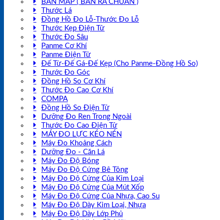
BÀN MAP ( BÀN RÀ CHUẨN )
Thước Lá
Đồng Hồ Đo Lỗ-Thước Đo Lỗ
Thước Kẹp Điện Tử
Thước Đo Sâu
Panme Cơ Khí
Panme Điện Tử
Đế Từ-Đế Gá-Đế Kẹp (Cho Panme-Đồng Hồ So)
Thước Đo Góc
Đồng Hồ So Cơ Khí
Thước Đo Cao Cơ Khí
COMPA
Đồng Hồ So Điện Tử
Dưỡng Đo Ren Trong Ngoài
Thước Đo Cao Điện Tử
MÁY ĐO LỰC KÉO NÉN
Máy Đo Khoảng Cách
Dưỡng Đo - Căn Lá
Máy Đo Độ Bóng
Máy Đo Độ Cứng Bê Tông
Máy Đo Độ Cứng Của Kim Loại
Máy Đo Độ Cứng Của Mút Xốp
Máy Đo Độ Cứng Của Nhựa, Cao Su
Máy Đo Độ Dày Kim Loại, Nhựa
Máy Đo Độ Dày Lớp Phủ