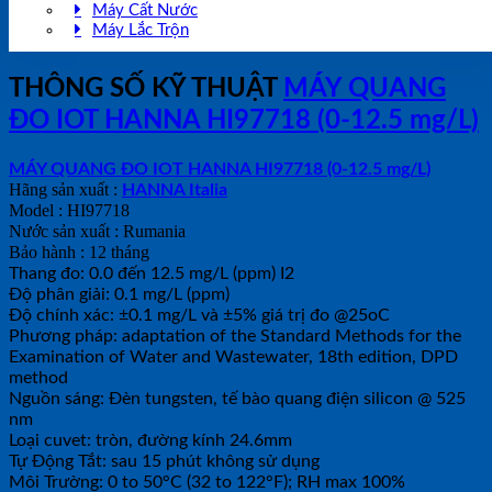
Máy Cất Nước
Máy Lắc Trộn
THÔNG SỐ KỸ THUẬT
MÁY QUANG
ĐO IOT HANNA HI97718 (0-12.5 mg/L)
MÁY QUANG ĐO IOT HANNA HI97718 (0-12.5 mg/L)
Hãng sản xuất :
HANNA Italia
Model : HI97718
Nước sản xuất : Rumania
Bảo hành : 12 tháng
Thang đo: 0.0 đến 12.5 mg/L (ppm) I2
Độ phân giải: 0.1 mg/L (ppm)
Độ chính xác: ±0.1 mg/L và ±5% giá trị đo @25oC
Phương pháp: adaptation of the Standard Methods for the
Examination of Water and Wastewater, 18th edition, DPD
method
Nguồn sáng: Đèn tungsten, tế bào quang điện silicon @ 525
nm
Loại cuvet: tròn, đường kính 24.6mm
Tự Động Tắt: sau 15 phút không sử dụng
Môi Trường: 0 to 50°C (32 to 122°F); RH max 100%