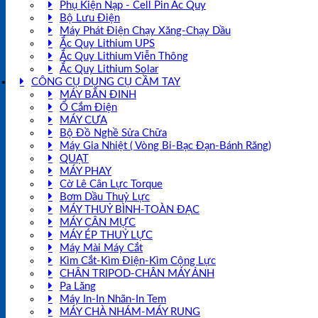
Phụ Kiện Nạp - Cell Pin Ắc Quy
Bộ Lưu Điện
Máy Phát Điện Chạy Xăng-Chạy Dầu
Ắc Quy Lithium UPS
Ắc Quy Lithium Viễn Thông
Ắc Quy Lithium Solar
CÔNG CỤ DỤNG CỤ CẦM TAY
MÁY BẮN ĐINH
Ổ Cắm Điện
MÁY CƯA
Bộ Đồ Nghề Sửa Chữa
Máy Gia Nhiệt ( Vòng Bi-Bạc Đạn-Bánh Răng)
QUẠT
MÁY PHAY
Cờ Lê Cân Lực Torque
Bơm Dầu Thuỷ Lực
MÁY THUỶ BÌNH-TOÀN ĐẠC
MÁY CÂN MỰC
MÁY ÉP THUỶ LỰC
Máy Mài Máy Cắt
Kìm Cắt-Kìm Điện-Kìm Cộng Lực
CHÂN TRIPOD-CHÂN MÁY ẢNH
Pa Lăng
Máy In-In Nhãn-In Tem
MÁY CHÀ NHÁM-MÁY RUNG