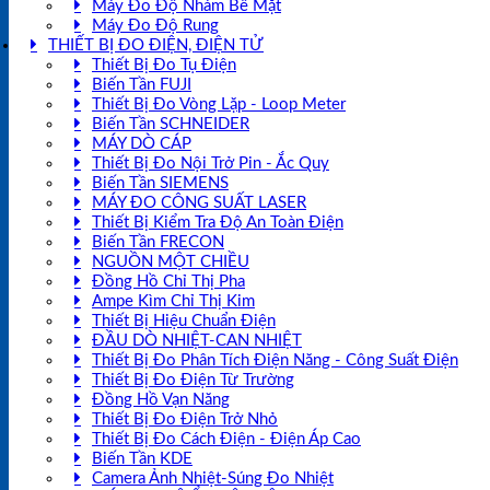
Máy Đo Độ Nhám Bề Mặt
Máy Đo Độ Rung
THIẾT BỊ ĐO ĐIỆN, ĐIỆN TỬ
Thiết Bị Đo Tụ Điện
Biến Tần FUJI
Thiết Bị Đo Vòng Lặp - Loop Meter
Biến Tần SCHNEIDER
MÁY DÒ CÁP
Thiết Bị Đo Nội Trở Pin - Ắc Quy
Biến Tần SIEMENS
MÁY ĐO CÔNG SUẤT LASER
Thiết Bị Kiểm Tra Độ An Toàn Điện
Biến Tần FRECON
NGUỒN MỘT CHIỀU
Đồng Hồ Chỉ Thị Pha
Ampe Kìm Chỉ Thị Kim
Thiết Bị Hiệu Chuẩn Điện
ĐẦU DÒ NHIỆT-CAN NHIỆT
Thiết Bị Đo Phân Tích Điện Năng - Công Suất Điện
Thiết Bị Đo Điện Từ Trường
Đồng Hồ Vạn Năng
Thiết Bị Đo Điện Trở Nhỏ
Thiết Bị Đo Cách Điện - Điện Áp Cao
Biến Tần KDE
Camera Ảnh Nhiệt-Súng Đo Nhiệt