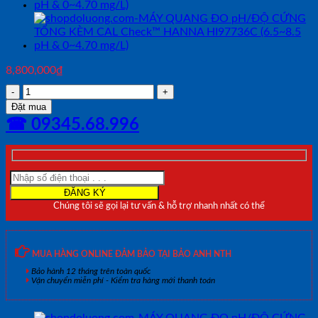
8,800,000
₫
MÁY
QUANG
Đặt mua
ĐO
☎ 09345.68.996
IOT
HANNA
HI97718
(0-
12.5
mg/L)
Chúng tôi sẽ gọi lại tư vấn & hỗ trợ nhanh nhất có thể
số
lượng
MUA HÀNG ONLINE ĐẢM BẢO TẠI BẢO ANH NTH
Bảo hành 12 tháng trên toàn quốc
Vận chuyển miễn phí - Kiểm tra hàng mới thanh toán