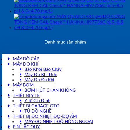
Danh mục sản phẩm
MÁY DÒ CÁP
MÁY ĐO KHÍ
Báo Khói Báo Cháy
Máy Đo Khí Đơn
Máy Đo Đa Khí
MÁY BƠM
BƠM HÚT CHÂN KHÔNG
THIẾT BỊ Y TẾ
Y Tế Gia Đình
THIẾT BỊ GARAGE OTO
TỦ ĐỒ NGHỀ
THIẾT BỊ ĐO NHIỆT ĐỘ-ĐỘ ẨM
MÁY ĐO NHIỆT ĐỘ HỒNG NGOẠI
PIN - ẮC QUY