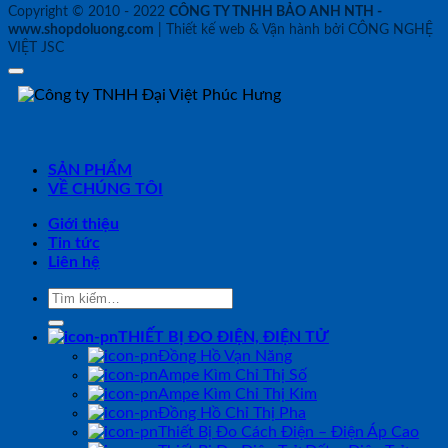
Copyright © 2010 - 2022
CÔNG TY TNHH BẢO ANH NTH -
www.shopdoluong.com
| Thiết kế web & Vận hành bởi CÔNG NGHỆ
VIỆT JSC
SẢN PHẨM
VỀ CHÚNG TÔI
Giới thiệu
Tin tức
Liên hệ
Tìm
kiếm:
THIẾT BỊ ĐO ĐIỆN, ĐIỆN TỬ
Đồng Hồ Vạn Năng
Ampe Kìm Chỉ Thị Số
Ampe Kìm Chỉ Thị Kim
Đồng Hồ Chỉ Thị Pha
Thiết Bị Đo Cách Điện – Điện Áp Cao