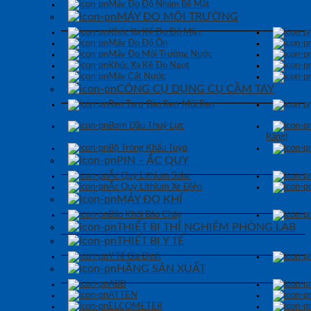
Máy Đo Độ Nhám Bề Mặt
MÁY ĐO MÔI TRƯỜNG
Khúc Xạ Kế Đo Độ Mặn
Máy Đo Độ Ồn
Máy Đo Môi Trường Nước
Khúc Xạ Kế Đo Ngọt
Máy Cất Nước
CÔNG CỤ DỤNG CỤ CẦM TAY
Ren Taro-Bàn Ren-Mũi Ren
Bơm Dầu Thuỷ Lực
Răng)
Bộ Tròng Khẩu Tuýp
PIN – ẮC QUY
Ắc Quy Lithium Solar
Ắc Quy Lithium Xe Điện
MÁY ĐO KHÍ
Báo Khói Báo Cháy
THIẾT BỊ THÍ NGHIỆM PHÒNG LAB
THIẾT BỊ Y TẾ
Y Tế Gia Đình
HÃNG SẢN XUẤT
ABB
ATTEN
ELCOMETER