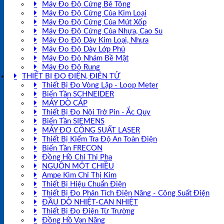
Máy Đo Độ Cứng Bê Tông
Máy Đo Độ Cứng Của Kim Loại
Máy Đo Độ Cứng Của Mút Xốp
Máy Đo Độ Cứng Của Nhựa, Cao Su
Máy Đo Độ Dày Kim Loại, Nhựa
Máy Đo Độ Dày Lớp Phủ
Máy Đo Độ Nhám Bề Mặt
Máy Đo Độ Rung
THIẾT BỊ ĐO ĐIỆN, ĐIỆN TỬ
Thiết Bị Đo Vòng Lặp - Loop Meter
Biến Tần SCHNEIDER
MÁY DÒ CÁP
Thiết Bị Đo Nội Trở Pin - Ắc Quy
Biến Tần SIEMENS
MÁY ĐO CÔNG SUẤT LASER
Thiết Bị Kiểm Tra Độ An Toàn Điện
Biến Tần FRECON
Đồng Hồ Chỉ Thị Pha
NGUỒN MỘT CHIỀU
Ampe Kìm Chỉ Thị Kim
Thiết Bị Hiệu Chuẩn Điện
Thiết Bị Đo Phân Tích Điện Năng - Công Suất Điện
ĐẦU DÒ NHIỆT-CAN NHIỆT
Thiết Bị Đo Điện Từ Trường
Đồng Hồ Vạn Năng