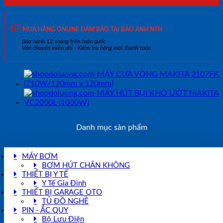
MUA HÀNG ONLINE ĐẢM BẢO TẠI BẢO ANH NTH
Bảo hành 12 tháng trên toàn quốc
Vận chuyển miễn phí - Kiểm tra hàng mới thanh toán
Danh mục sản phẩm
MÁY BƠM
BƠM HÚT CHÂN KHÔNG
THIẾT BỊ Y TẾ
Y Tế Gia Đình
THIẾT BỊ GARAGE OTO
TỦ ĐỒ NGHỀ
PIN - ẮC QUY
Bộ Lưu Điện