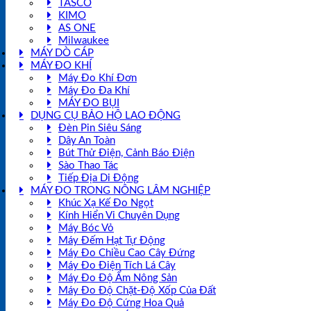
TASCO
KIMO
AS ONE
Milwaukee
MÁY DÒ CÁP
MÁY ĐO KHÍ
Máy Đo Khí Đơn
Máy Đo Đa Khí
MÁY ĐO BỤI
DỤNG CỤ BẢO HỘ LAO ĐỘNG
Đèn Pin Siêu Sáng
Dây An Toàn
Bút Thử Điện, Cảnh Báo Điện
Sào Thao Tác
Tiếp Địa Di Động
MÁY ĐO TRONG NÔNG LÂM NGHIỆP
Khúc Xạ Kế Đo Ngọt
Kính Hiển Vi Chuyên Dụng
Máy Bóc Vỏ
Máy Đếm Hạt Tự Động
Máy Đo Chiều Cao Cây Đứng
Máy Đo Điện Tích Lá Cây
Máy Đo Độ Ẩm Nông Sản
Máy Đo Độ Chặt-Độ Xốp Của Đất
Máy Đo Độ Cứng Hoa Quả