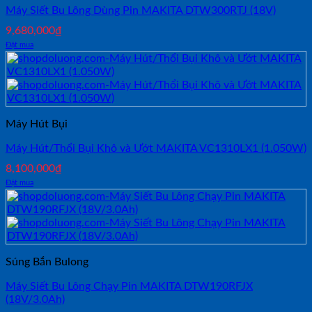
Máy Siết Bu Lông Dùng Pin MAKITA DTW300RTJ (18V)
9,680,000
₫
Đặt mua
Máy Hút Bụi
Máy Hút/Thổi Bụi Khô và Ướt MAKITA VC1310LX1 (1.050W)
8,100,000
₫
Đặt mua
Súng Bắn Bulong
Máy Siết Bu Lông Chạy Pin MAKITA DTW190RFJX
(18V/3.0Ah)