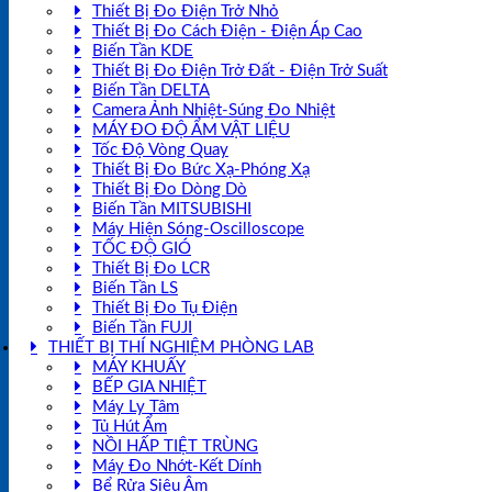
Thiết Bị Đo Điện Trở Nhỏ
Thiết Bị Đo Cách Điện - Điện Áp Cao
Biến Tần KDE
Thiết Bị Đo Điện Trở Đất - Điện Trở Suất
Biến Tần DELTA
Camera Ảnh Nhiệt-Súng Đo Nhiệt
MÁY ĐO ĐỘ ẨM VẬT LIỆU
Tốc Độ Vòng Quay
Thiết Bị Đo Bức Xạ-Phóng Xạ
Thiết Bị Đo Dòng Dò
Biến Tần MITSUBISHI
Máy Hiện Sóng-Oscilloscope
TỐC ĐỘ GIÓ
Thiết Bị Đo LCR
Biến Tần LS
Thiết Bị Đo Tụ Điện
Biến Tần FUJI
THIẾT BỊ THÍ NGHIỆM PHÒNG LAB
MÁY KHUẤY
BẾP GIA NHIỆT
Máy Ly Tâm
Tủ Hút Ẩm
NỒI HẤP TIỆT TRÙNG
Máy Đo Nhớt-Kết Dính
Bể Rửa Siêu Âm