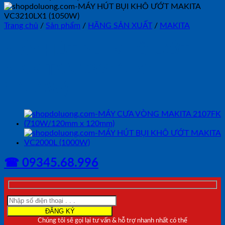
Trang chủ
/
Sản phẩm
/
HÃNG SẢN XUẤT
/
MAKITA
MÁY HÚT BỤI KHÔ ƯỚT
MAKITA VC3210LX1
(1050W)
☎ 09345.68.996
Chúng tôi sẽ gọi lại tư vấn & hỗ trợ nhanh nhất có thể