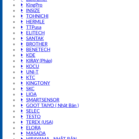
KingPro
INSIZE
TOHNICHI
HERMLE
TTPusa
ELITECH
SANTAK
BROTHER
BENETECH
KDE
KIRAY (Pháp)
KOCU
UNI-T
KTC
KINGTONY
SKC
LIOA
SMARTSENSOR
GOOT TAIYO ( Nhật Bản )
SELEC
TESTO
TEREX (USA)
ELORA
MASADA