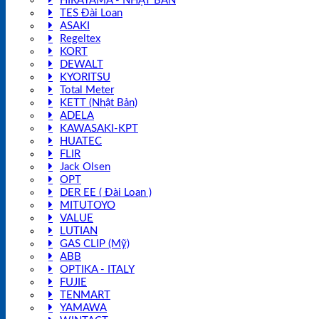
HIRAYAMA - NHẬT BẢN
TES Đài Loan
ASAKI
Regeltex
KORT
DEWALT
KYORITSU
Total Meter
KETT (Nhật Bản)
ADELA
KAWASAKI-KPT
HUATEC
FLIR
Jack Olsen
OPT
DER EE ( Đài Loan )
MITUTOYO
VALUE
LUTIAN
GAS CLIP (Mỹ)
ABB
OPTIKA - ITALY
FUJIE
TENMART
YAMAWA