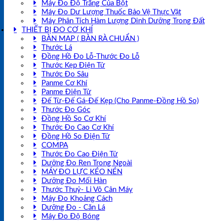
Máy Đo Độ Trắng Của Bột
Máy Đo Dư Lượng Thuốc Bảo Vệ Thực Vật
Máy Phân Tích Hàm Lượng Dinh Dưỡng Trong Đất
THIẾT BỊ ĐO CƠ KHÍ
BÀN MAP ( BÀN RÀ CHUẨN )
Thước Lá
Đồng Hồ Đo Lỗ-Thước Đo Lỗ
Thước Kẹp Điện Tử
Thước Đo Sâu
Panme Cơ Khí
Panme Điện Tử
Đế Từ-Đế Gá-Đế Kẹp (Cho Panme-Đồng Hồ So)
Thước Đo Góc
Đồng Hồ So Cơ Khí
Thước Đo Cao Cơ Khí
Đồng Hồ So Điện Tử
COMPA
Thước Đo Cao Điện Tử
Dưỡng Đo Ren Trong Ngoài
MÁY ĐO LỰC KÉO NÉN
Dưỡng Đo Mối Hàn
Thước Thuỷ- Li Vô Cân Máy
Máy Đo Khoảng Cách
Dưỡng Đo - Căn Lá
Máy Đo Độ Bóng