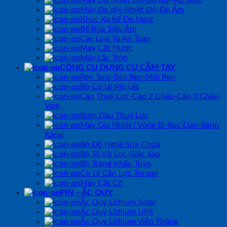
Máy Đo pH-Nhiệt Độ-Độ Ẩm
Khúc Xạ Kế Đo Ngọt
Bể Rửa Siêu Âm
Các Loại Tủ An Toàn
Máy Cất Nước
Máy Lắc Trộn
CÔNG CỤ DỤNG CỤ CẦM TAY
Ren Taro-Bàn Ren-Mũi Ren
Bộ Cờ Lê Mỏ Lết
Cảo Thuỷ Lực-Cảo 2 Chấu-Cảo 3 Chấu-
Vam
Bơm Dầu Thuỷ Lực
Máy Gia Nhiệt ( Vòng Bi-Bạc Đạn-Bánh
Răng)
Bộ Đồ Nghề Sửa Chữa
Bộ Tô Vít Lục Giác Sao
Bộ Tròng Khẩu Tuýp
Cờ Lê Cân Lực Torque
Máy Cắt Cỏ
PIN – ẮC QUY
Ắc Quy Lithium Solar
Ắc Quy Lithium UPS
Ắc Quy Lithium Viễn Thông