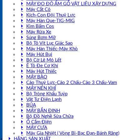
MÁY ĐO ĐỘ ẨM GỖ VẬT LIỆU XÂY DỰNG
Máy Cắt Cỏ
Kích-Con Đội Thuỷ Lực
Máy Hàn Que-TIG-MIG
Kìm Bấm Cos
Máy Rửa Xe
Súng Bơm Mỡ
Bộ Tô Vít Lục Giác Sao
Máy Hàn Thiếc-Máy Khò
Máy Hút Bụi
Bộ Cờ Lê Mỏ Lết
Ê Tô Đe Cơ Khí
Máy Hút Thiếc
MÁY BÀO
Cảo Thuỷ Lực-Cảo 2 Chấu-Cảo 3 Chấu-Vam
MÁY NÉN KHÍ
Bộ Tròng Khẩu Tuýp
Vật Tư Điện Lạnh
BÚA
MÁY BẮN ĐINH
Bộ Đồ Nghề Sửa Chữa
Ổ Cắm Điện
MÁY CƯA
Máy Gia Nhiệt ( Vòng Bi-Bạc Đạn-Bánh Răng)
HÃNG SẢN XUẤT