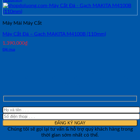
Máy Mài Máy Cắt
Máy Cắt Đá – Gạch MAKITA M4100B (110mm)
1,390,000
₫
Đặt mua
NHẬN TƯ VẤN NHANH TỪ SHOP ĐO
LƯỜNG
Chúng tôi sẽ gọi lại tư vấn & hỗ trợ quý khách hàng trong
thời gian sớm nhất có thể.