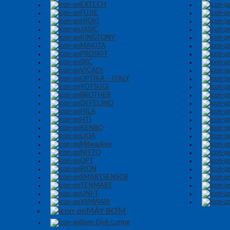
EXTECH
FUJIE
HIOKI
JASIC
KINGTONY
MAKITA
PROSKIT
SKC
VICADI
OPTIKA – ITALY
YOTSUGI
BROTHER
DEFELSKO
HILA
HTI
KENBO
LIOA
Milwaukee
NITTO
OPT
RION
SMARTSENSOR
TENMART
UNI-T
YAMAWA
MÁY BƠM
Bơm Định Lượng